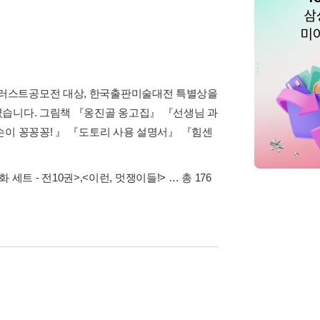
일러스트공모전 대상, 한국출판미술대전 특별상을
렸습니다. 그림책 『옹진골 옹고집』 『선생님 과
손이 꽁꽁꽁! 』 『도토리 사용 설명서』 『힘센
 세트 - 전10권>
,
<이런, 멋쟁이들!>
… 총 176