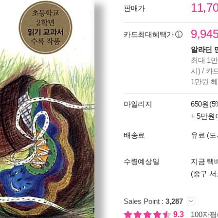
11,7
판매가
9,94
카드최대혜택가
알라딘 
최대 1만
시) / 
1만원 
마일리지
650원(5
+ 5만원
배송료
유료 (도
수령예상일
지금 택배
(중구 서
Sales Point :
3,287
9.3
100자평(