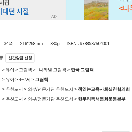
34쪽
216*258mm
380g
ISBN : 9788987504001
류
신간알림 신청
서
>
유아
>
그림책
>
_나라별 그림책
>
한국 그림책
서
>
유아
>
4~7세
>
그림책
서
>
추천도서
>
외부/전문기관 추천도서
>
책읽는교육사회실천협의회
서
>
추천도서
>
외부/전문기관 추천도서
>
한우리독서문화운동본부