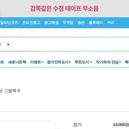
알라딘굿즈
온라인중고
중고매장
우주점
음반
블루레이
커피
서
스트
새로나온책
이벤트
정가인하도서
추천도서
작가와의 만남
북
 그림책 6
정가
13,000