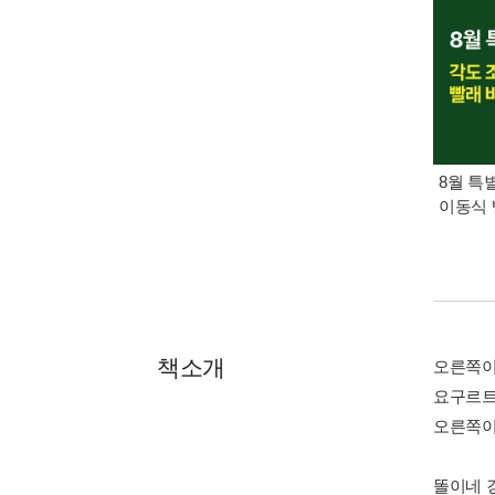
8월 특
이동식 
책소개
오른쪽이
요구르트
오른쪽이
똘이네 