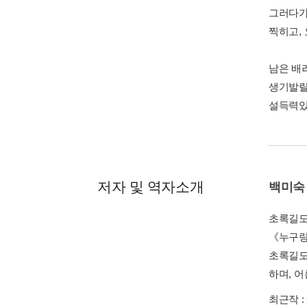
그러다가
찍히고,
남은 배
생기발랄
설득력있
저자 및 역자소개
백미숙
초록길도
《누구랑
초록길도
하며, 
최근작 :