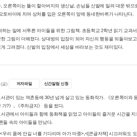
, 오른쪽이는 똘이 할아버지의 생신날, 손님들 신발에 밀려 대문 밖으
 오토바이에 치여 상처를 입은 오른쪽이 앞에 동네한바퀴가 나타난다.
려하는 일에 서투른 아이들을 위한 그림책. 초등학교 2학년 읽기 교과
한 그림이 더해졌다. 상대방의 입장이 되어 자신의 행동을 되돌아보고
게 그려졌다. 신발의 입장에서 세상을 바라보는 것도 재미있다.
(글)
저자파일
신간알림 신청
서관이 있는 역촌동에 30년 넘게 살고 있는 동화작가. 《오른쪽이와 
 가?》, 《주차금지》 등을 썼다.
서관에서 아이들과 함께 동화책을 읽었고 아이들의 즐거운 시간을 지
어른들 속의 아이들을 만났다.
<우리 품에 안길 너를 기다리며 아가 마중>
,
<[큰글자책] 시끄러워도 