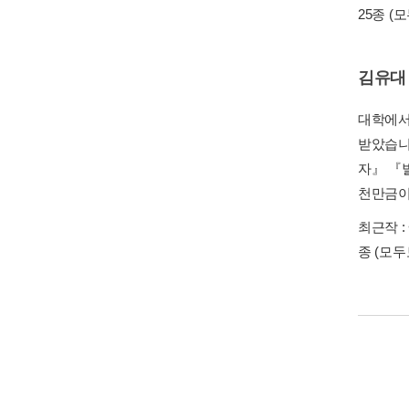
25종
(
김유대
대학에서
받았습니
자』 『
천만금이
최근작 :
종
(모두