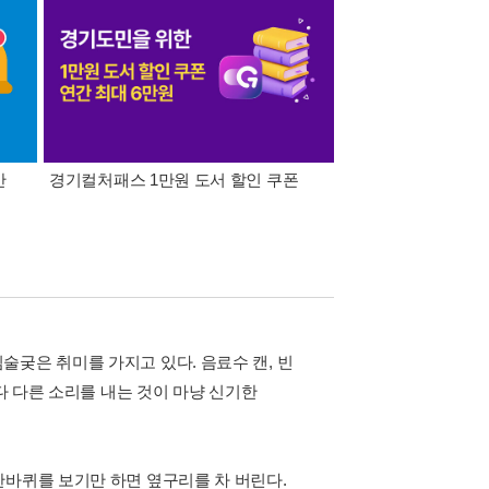
간
경기컬처패스 1만원 도서 할인 쿠폰
삼성카드가 쏜다! 알라
궂은 취미를 가지고 있다. 음료수 캔, 빈
마다 다른 소리를 내는 것이 마냥 신기한
한바퀴를 보기만 하면 옆구리를 차 버린다.