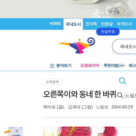
HOME
전자책
만권당
외국도서
국내도서
첫달무료
국내도
분야보기
오뒷세이아
추천마법사
베
소득공제
오른쪽이와 동네 한 바퀴
느림보
|
백미숙
(글),
김유대
(그림)
느림보
2004-06-29