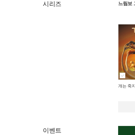
시리즈
느림보 
개는 죽
이벤트