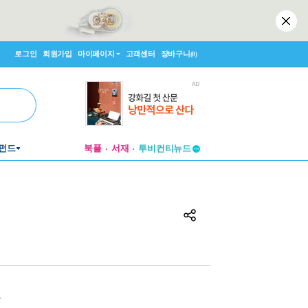
로그인
회원가입
마이페이지
고객센터
장바구니
(0)
펀드
북플
서재
투비컨티뉴드
창작플랫폼
투비컨티뉴드
원