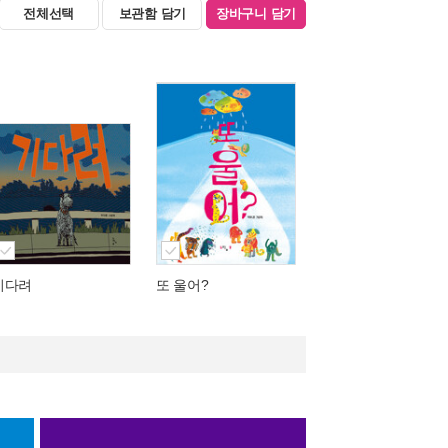
전체선택
보관함 담기
장바구니 담기
기다려
또 울어?