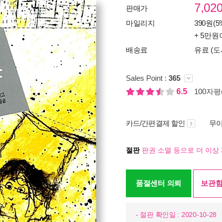
7,02
판매가
마일리지
390원(5
+ 5만원
배송료
유료 (도
Sales Point :
365
6.5
100자평(
카드/간편결제 할인
무이
절판
판권 소멸 등으로 더 이상 
품절센터 의뢰
보관함
- 절판 확인일 : 2020-10-28