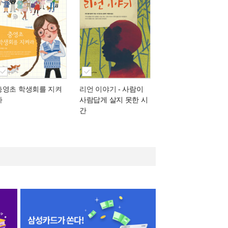
충영초 학생회를 지켜
리언 이야기
- 사람이
라
사람답게 살지 못한 시
간