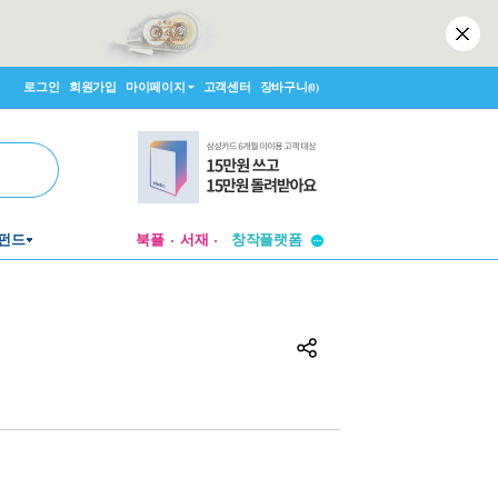
로그인
회원가입
마이페이지
고객센터
장바구니
(0)
투비컨티뉴드
창작플랫폼
펀드
북플
서재
투비컨티뉴드