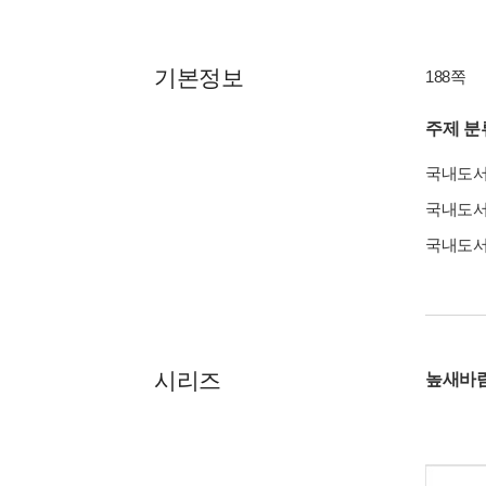
기본정보
188쪽
주제 분
국내도
국내도
국내도
시리즈
높새바