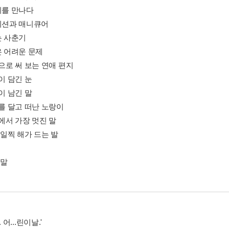
이를 만나다
네이션과 매니큐어
는 사춘기
은 어려운 문제
음으로 써 보는 연애 편지
픔이 담긴 눈
풍이 남긴 말
개를 달고 떠난 노랑이
상에서 가장 멋진 말
장 일찍 해가 드는 발
 말
.. 어...린이날.'