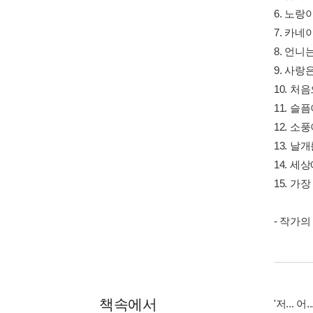
6. 노랑
7. 카
8. 언니
9. 사랑
10. 처
11. 슬
12. 소
13. 날
14. 세
15. 가
- 작가의
책속에서
'저... 어.