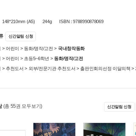
148*210mm (A5)
244g
ISBN : 9788990878069
류
신간알림 신청
서
>
어린이
>
동화/명작/고전
>
국내창작동화
서
>
어린이
>
초등5~6학년
>
동화/명작/고전
서
>
추천도서
>
외부/전문기관 추천도서
>
출판인회의선정 이달의책
>
람
(총 55권 모두보기)
신간알림 신청