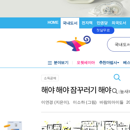
HOME
전자책
만권당
외국도서
국내도서
첫달무료
국내도
분야보기
오뒷세이아
추천마법사
베
소득공제
해야 해야 잠꾸러기 해야
높새
|
이연경
(지은이),
이소하
(그림)
바람의아이들
2