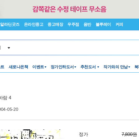
알라딘굿즈
온라인중고
중고매장
우주점
음반
블루레이
커피
서
스트
새로나온책
이벤트
정가인하도서
추천도서
작가와의 만남
북
바람 4
004-05-20
정가
7,800원