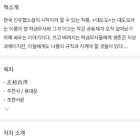
책소개
한국 신무협소설의 시작이라 할 수 있는 작품. <대도오>는 대도오라
는 이름의 한 하급무사와 그가 이끄는 작은 공동체가 오직 살아남기
위해 싸우는 이야기이다. 쓰고 버려지는 하급무사들에게 생존은 지상
과제이지만, 이들에게도 나름의 규칙과 지켜야 할 것들이 있다.
"하급무사에게도 저마다의 인생이 있다. 그러나 그것을 알아주는 지
목차
휘자는 없다."
그런 이유로 <대도오>의 인물들은 자신의 인생을 외부의 힘으로부터
- 左栢自序
지키기 위해 투쟁한다.
- 추천사 / 용대운
- 초판서문
주인공 대도오는 어디에나 있을 법한 평범한 낭인무사이면서 어디에
도 존재하지 않는 낭인무사이기도 하다. 별다른 이상이나 목표 없이
살아가지만, 바로 그 생존을 위해 수백 배에 달하는 수의 집단인 녹림
저자 소개
맹, 종남파와 싸워 이기는 것. 드래곤북스 명작 컬렉션의 첫 번째 권이