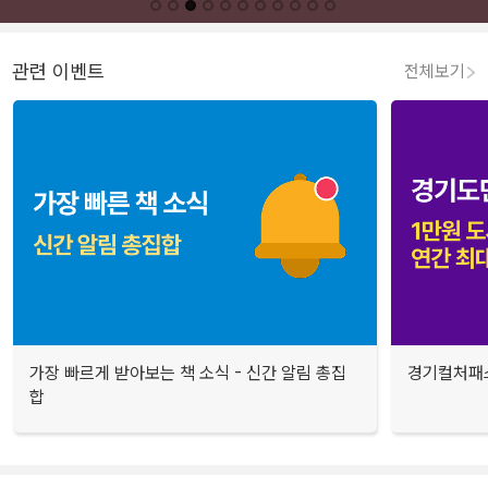
관련 이벤트
전체보기
가장 빠르게 받아보는 책 소식 - 신간 알림 총집
경기컬처패스
합