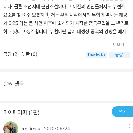
니다. 물론 조선시대 군담소설이나 그 이전의 민담들에서도 무협적
요소를 찾을 수 있겠지만, 저는 우리 나라에서의 무협의 역사는 해방
과 6.25 라는 큰 사건 이후에 소개되기 시작한 중국무협을 그 뿌리로
하고 있다고 생각합니다. 무협이란 글이 태생상 중국의 영향을 배제
키 어려운 관계로 무협 = 중국이라는 등식은 그 뒤에도 계속 지속되
더보기
었고, 금용 (개인적으로 김용이라는 표현을 싫어해서요)의 글이 붐을
공감 (
2
)
댓글 (0)
일으키는 동안, 무와 협과는 관계가 먼 내용으로 이어져 갔던 것이 소
위 한국 무협의 주소였던 거지요.이런 상황이 극적으로 변화한 것은
90년대 초라고 기억되는데 용대운의 태극문이 효시였을 것으로 봅니
다 (물론 논하는 사람에 따라 서효원이나 금강을 기점삼아 말할 수도
응원 댓글
있겠지요). 이 때를 기점으로 소위 한국 신무협이 일어났는데 그 선봉
이자 (사견이지만) 제일의 자리에 오른 것이 바로 작가 좌백이고 그
첫 작품이 이 '대도오'입니다. '대도오'만 놓고보면 이전 한국 무협들의
쓰기
마이페이퍼 (1편)
개연성 부족을 고치기 위해 되도록 기연을 없애려고 노력한 흔적이
뚜렷한데 (실제로 이번 개정판에서는 이런 측면에서 일부 수정되어
readersu
2010-09-24
메뉴
있더군요. 마지막 결투 장면도 조금 바뀌었고...), 요즘의 시각에서 보