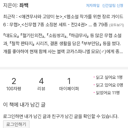
다.
지은이:
좌백
저자파일
신간알림 신청
최근작 :
<애견무사와 고양이 눈>
,
<웹소설 작가를 위한 장르 가이드
6 : 무협>
,
<신무협 7종 소장본 세트 - 전24권>
… 총 79종
(모두보기)
『대도오』 『혈기린외전』, 『소림쌍괴』, 『하급무사』 등 많은 무협 소설
과, 『철학 판타지』 시리즈, 결혼 생활을 담은 『부부만담』 등을 썼다.
개를 좋아하여 현재 함께 사는 블랙 코카스파니엘 모모(♂)에게 종족
과 성별을 초월한 애정을 느낀다. 언젠가는 개를 등장시킨 소설을 쓰
고 싶다 생각만 하다가 단편 『들개이빨』을 공개하면서 이 책의 첫 걸
음이 시작되었다.
읽고 싶어요 1명
2
4
1
읽고 있어요 0명
100자평
리뷰
마이페이퍼
읽었어요 11명
이 책에 내가 남긴 글
로그인하면 내가 남긴 글과 친구가 남긴 글을 확인할 수 있습니다.
로그인하기