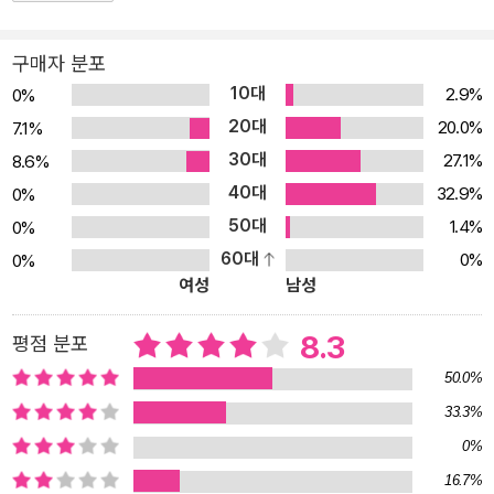
구매자 분포
10대
2.9%
0%
20대
20.0%
7.1%
30대
27.1%
8.6%
40대
32.9%
0%
50대
1.4%
0%
60대
0%
0%
여성
남성
8.3
평점 분포
50.0%
33.3%
0%
16.7%