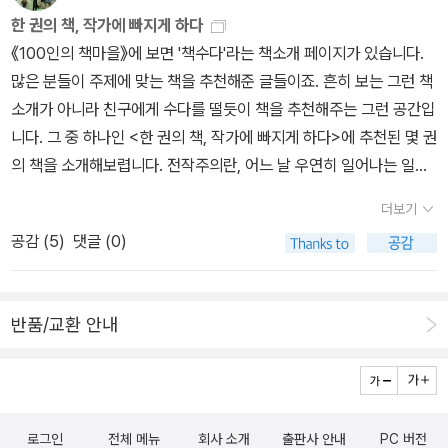
자면 조금 상투적으로 보이는 것도 당시에는 굉장히 참신했을 것이라
한 권의 책, 작가에 빠지게 하다
는 걸 감안해서 보시기 바랍니다. 어쨌건 그 이후로 좌백은 지금까지
《100인의 책마을》에 보면 '책수다'라는 책소개 페이지가 있습니다.
도 제게 큰 기쁨을 주고 있는 작가입니다 (혈기린외전보다는 이재일
많은 분들이 주제에 맞는 책을 추천해준 글들이죠. 흔히 보는 그런 책
의 쟁선계를 더 높이 평가하기는 합니다만...).이 책에 대해 무협독자
소개가 아니라 친구에게 수다를 떨듯이 책을 추천해주는 그런 공간입
로서의 편애가 들어가 있는 평을 하자면 '한 권 분량의 책이지만 그 내
니다. 그 중 하나인 <한 권의 책, 작가에 빠지게 하다>에 추천된 몇 권
용은 한 권을 넘을터이다'라고나 할까요? 무협에 발을 들이려는 분들
의 책을 소개해보렵니다. 전작주의란, 어느 날 우연히 일어나는 일이
이 꼭 한 번은 읽고 넘어가실 만한 책으로 생각됩니다.추기 : 대도오가
니까요. 한 작가에게 빠지는 일은 그래서 더욱 의미가 있는 것 같습니
더보기
이런 판형으로 나온다는 것은 좌백의 나머지 작품들이 같은 판형으로
다. 이 책은 자석이다. 짧지만 지적이고 아름다운산문을 읽고 난 뒤의
공감 (
5
)
댓글 (0)
나올 가능성이 높다고 봐야겠지요? 금강불괴와 생사박이 나와주었으
침묵의 여운이 얼마나 크며 또 얼마나 오래 지속될 수 있는가를 너무
면 고맙겠군요.
나도 잘 보여 주고 있어서 나는 그가 쓴 책이라면 무조건 사서 읽고 있
다. 죽기 전까지 그의 자장에서 벗어나지 못할 것 같다는 예감은, 그러
반품/교환 안내
니 행복이라고 말해야 되리라. _은이후니전 아직 미셸 투르니에를 접
수(?)하지 못했습니다. 많은 분들이 투르니에를 소개해주지만 읽어
도 읽어도 도무지 제 맘에 들어오질 않았더랬습니다. 그래서 미셸 투
르니에를 좋아하는 선생님께 제가 좋아할 만한 책을 추천해달라고 부
로그인
전체 메뉴
회사 소개
출판사 안내
PC 버전
탁을 드렸습니다. 투르니에의 책 중에 제 취향에 맞을만한 것으로. 은