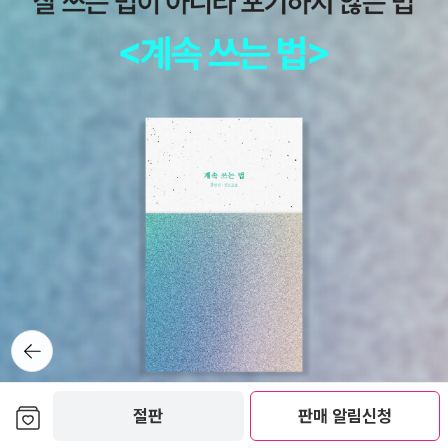
최근 나의 독서를 사로잡고 있는 이 사람. 《왜 나는 너를 사랑하는가》
《키스하기 전에 하는 말들》에 이어 접하게 된 보통의 세 번째 이야기.
이 책을 학교를 오가는 길에 들고 다니며 간간이 읽었는데, 학교에 도
착해 책상 위에 올려놓으면 옆에 있던 선생님이 그러신다 '선생님, '젊
은 베르테르의 슬픔' 아닌가요?' '(흐뭇하게 웃으며)네~ 맞습니다. 슬
픔이죠. 이건 다른 책이에요.' 이 선생님과 같은 질문을 내게 던진 사
람이 몇 있다. _ drumset알랭 드 보통을 아는 순간, 누구나 전작주의
에 빠져들지 않고서는 못배길 것이라 저는 장담합니다. 그의 독특한
소설 《왜 나는 너를 사랑하는가》를 필두로 이토록 책 넘김이 아쉬운
작가는 처음 만났던 것 같습니다. 위의 책은 소설이 아닙니다. 철학책
이라고 할 수 있죠. 한데 내가 그동안 왜 철학을 멀리 했던가, 후회가
들 정도로 《젊은 베르테르의 기쁨》은 매력적입니다. 알랭 드 보통은
뒤로가
기
소설 뿐만 아니라 인문, 심리, 여행 등등 다양한 분야에서 그의 독특한
문체와 스토리를 선보이는데 읽는 족족 그에게 빠져들게 합니다. 이
보관함담기
절판
판매 알림신청
렇게 멋진 작가라닛! 이런 남자라면 평생을 같이 해도 지루하지 않을
것 같다는 생각!-.-;; 결코 '죽음'을 이야기하며 우리가 심각해지기를