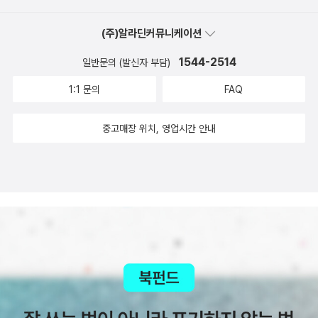
이후니 님이 소개하신 이 책 《짧은 글 긴 침묵》은 추천 받은 투르니에
(주)알라딘커뮤니케이션
의 책 중에 한 권입니다. 아직, 읽어보진 않았지만 '죽기 전까지 그의
자장에서 벗어나지 못할' 만큼이라고 하시니 저도 곧 그런 행복을 맞
1544-2514
일반문의 (발신자 부담)
을 준비를 하고 투르니에를 만나봐야겠어요^^ 바다에서 나고 자란 나
1:1 문의
FAQ
에게 바다 향이 물씬 느껴졌던 책. 처음 마주했던 작가였는데 다른 책
들도 너무 읽어 보고 싶었다. 대표작이라 할 수 있는 《홍합》도 읽었는
중고매장 위치, 영업시간 안내
데 역시 좋았다. 기회가 되면 한창훈 작가의 책을 다 찾아 읽을 예정이
다. _ 빛나는한창훈 작가의 책은 구수합니다. 고향의 맛이 느껴지면서
아무렇지도 않게 내뱉는 사투리가 정겹습니다. 저도 한창훈이란 작가
를 이 책으로 만났습니다. 그의 글이 얼마나 좋았는지 저 역시 그의 전
작주의가가 되고 싶었죠. 그의 책들을 모두 사놓고 한권씩 한권씩, 아
껴가며 읽고 있는 중인데, 소설에서 구수함과 유머를 구사하던 그가
이번에 아주 독특한 산문집을 펴냈답니다. 바로 거문도 바다 사나이
에 걸맞는 그런 책. 《인생이 허기질때 바다도 가라》 책을 펼치는 순
간, 식욕을 당겨주는 멋진 책! 그 책을 읽는 순간 당장 바다로 뛰어들
고 싶은 생각이 드는 그런 책. 역시 거문도 바다 사나이는 멋집니다^^