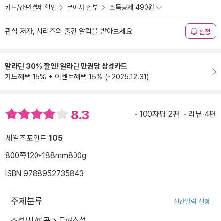
카드/간편결제 할인
무이자 할부
소득공제 490원
관심 저자, 시리즈의 출간 알림을 받아보세요
신청
알라딘 30% 할인! 알라딘 만권당 삼성카드
카드혜택 15% + 이벤트혜택 15% (~2025.12.31)
8.3
100자평 2편
리뷰 4편
세일즈포인트
105
800쪽
120*188mm
800g
ISBN 9788952735843
주제분류
신간알림 신청
소설/시/희곡
>
무협소설