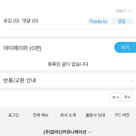
그 때 '온생명'에 대한 저자의 설명을 읽으면서 서구 중심의 현대물리
생명의 구체적인 모습은 어떠한가? 저자는 ‘온생명’은 “더 이상 분할
더보기
학 이론이 명쾌하게 해명하지 못하는 생명, 생명현상, 생명체계에대
하면 생명현상으로의 존립이 가능하지 않다는 점에서 생명이 갖추어
공감 (
0
)
댓글 (0)
해 크게 공감했었다. 내 생각에으로도 대기 중의 산소, 지구 상의 물
야 할 필수 단위임과 동시에, 더 이상 외부로부터의 결정적인 지원이
등 비생명체에게 전적으로 의존하는 '생명체'가 독자적으로 '생존'한
없이도 생존을 해 나갈 수 있다는 의미에서 생명이 지니는 자족적 단
다고 말할 수 없었다. 더군다나 박테리아 같은 무수한 원시생명체가
위이기도 하다”고 역설한다. 이때 하나하나의 세포들은 ‘온생명’ 안에
쓰기
마이페이퍼 (0편)
인간의 몸 구석구석에 자리잡고서 인간의 소화작용을 돕는 등 생명활
서 ‘온생명’과 적절한 관계를 유지할 때에 한해 살아 있다고 말할 수
동에 영향을 끼치는데 어찌 인간이 '스스로' 또는 '혼자' 살아있다고 말
있는 생명의 조건부적 단위이며, 이를 ‘온생명’과 구분해 ‘낱생명’이라
등록된 글이 없습니다
할 수 있겠는가...저자는 한국의 물리학계를 대표하는 중진 학자 중 한
고 부를 수 있다고 말했다. 이와 더불어 많은 생명 연구가 실패를 거두
사람으로서 오랫동안 학문의 통합과 소통에 깊은 관심을 갖고 과학철
고 있는 것은 온생명적인 성격을 갖고 있는 생명을 낱생명적인 관점
반품/교환 안내
학 연구에 주력했다. 그러면서 과학자의 시선으로 폭 넓은 인문학적
으로 파악하려 했기 때문이라고 지적한다. 이렇듯 ‘온생명’은 개별적
주제들을 연구했다. 그 결과 탄생한 '온생명' 이론은 생명과 자연의 본
생명체(낱생명)가 다른 생명체와 갖는 모든 관계를 포괄하는 총체로
질을 깊이 성찰함으로써 사회와 문명 문제에 대한 혜안을 제시했다고
서의 생명이며, 온생명이 기존의 생명 개념과 구분되는 가장 중요한
평가받는다.저자는 이 책에서 '존재론적으로나 인식론적으로 양립할
차이는 지구상에 나타난 전체 생명을 하나하나의 개별적 생명체들로
로그인
전체 메뉴
회사 소개
출판사 안내
PC 버전
가능성이 없어 보이는 '나'와 물질이 과연 양립할 수 있는가?'라는 의
구분하지 않고 그 자체를 하나의 전일적(全一的) 실체로 인정한다
문을 던지고 그 답을 얻기 위해 칸트의 철학을 출발점으로 삼아 물질,
는 데 있다고 한다. 이처럼 저자가 제시한 온생명 사상의 강점은 기존
(주)알라딘커뮤니케이션
생명, 인간에 관한 현대 과학의 논의를 거친 후 다시 칸트의 철학으로
의 자연과학의 성과를 심층적으로 분석하고 여기에 인문학적 사유를