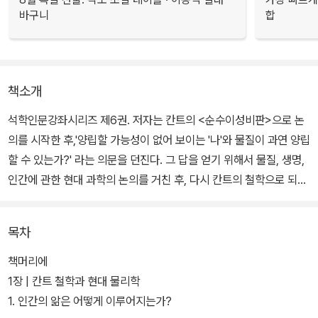
바구니
합
책소개
석학인문강좌시리즈 제6권. 저자는 칸트의 <순수이성비판>으로 논
의를 시작한 후,'양립할 가능성이 없어 보이는 '나'와 물질이 과연 양립
할 수 있는가?' 라는 의문을 던진다. 그 답을 얻기 위해서 물질, 생명,
인간에 관한 현대 과학의 논의를 거친 후, 다시 칸트의 철학으로 되돌
아오며 논의를 전개하고 있다.
목차
이 책은 생명의 진정한 모습은 서로 간에 긴밀한 연결망을 이루는 전
체 체계를 하나의 실체로 파악할 때 비로소 나타난다고 말한다. 이를
책머리에
저자는 '온생명'이라 부르며, 기존의 생명 개념과 구분되는 점은 전체
1장 | 칸트 철학과 현대 물리학
생명 그 자체를 하나의 '전일적'실체로 인정하는 데 있다. 이는 생명
1. 인간의 앎은 어떻게 이루어지는가?