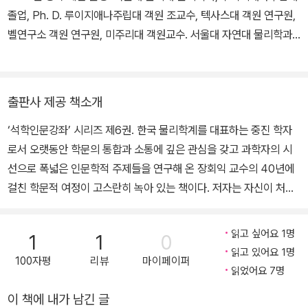
졸업, Ph. D. 루이지애나주립대 객원 조교수, 텍사스대 객원 연구원,
벨연구소 객원 연구원, 미주리대 객원교수. 서울대 자연대 물리학과
교수 전공: 이론고체물리학, 자연과학기초론 논문: 「GaSb의 에너지
밴드와 광학적 성질」(1969) 외 50여 편 저서: 《자연과학개론》(공
저)
출판사 제공 책소개
‘석학인문강좌’ 시리즈 제6권. 한국 물리학계를 대표하는 중진 학자
로서 오랫동안 학문의 통합과 소통에 깊은 관심을 갖고 과학자의 시
선으로 폭넓은 인문학적 주제들을 연구해 온 장회익 교수의 40년에
걸친 학문적 여정이 고스란히 녹아 있는 책이다. 저자는 자신이 처음
칸트에 관심을 기울인 것이 꼭 40년 전의 일로, 그때는 물리학을 좀
더 깊이 이해하자는 의도에서 칸트의 철학을 학습했는데, 지금 같은
읽고 싶어요 1명
1
1
0
이유에서 칸트의 『순수이성비판』에 대한 논의로 이 책을 출발하고 있
읽고 있어요 1명
100자평
리뷰
마이페이퍼
다고 전제한 뒤, “존재론적으로나 인식론적으로 양립할 가능성이 없
읽었어요 7명
어 보이는 ‘나’와 물질이 과연 양립할 수 있는가?”라는 의문을 던진
이 책에 내가 남긴 글
다. 그런 다음 그 답을 얻기 위해 물질, 생명, 인간에 관한 현대 과학의