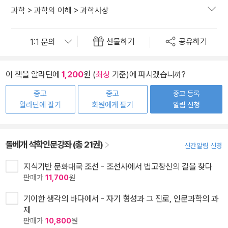
과학
>
과학의 이해
>
과학사상
선물하기
공유하기
이 책을 알라딘에
1,200
원 (
최상
기준)에 파시겠습니까?
중고
중고
중고 등록
알라딘에 팔기
회원에게 팔기
알림 신청
돌베개 석학인문강좌 (총 21권)
신간알림 신청
지식기반 문화대국 조선 - 조선사에서 법고창신의 길을 찾다
판매가
11,700
원
기이한 생각의 바다에서 - 자기 형성과 그 진로, 인문과학의 과
제
판매가
10,800
원