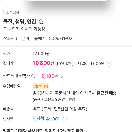
소득공제
물질, 생명, 인간
그 통합적 이해의 가능성
장회익
(지은이)
돌베개
2009-11-02
정가
12,000원
10,800
판매가
원
(10% 할인) +
마일리지 600원
9,180
카드최대혜택가
원
수령예상일
양탄자배송
밤 10시까지 주문하면 내일 아침 7시
출근전 배송
(중구 서소문로 89-31 )
변경
배송료
유료 (도서 1만5천원 이상 무료)
전자책
전자책 출간알림 신청
알라딘 만권당 삼성카드, 알라딘 15% 청구 할인