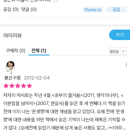
이와 더불어 이러한 대상들이 ‘살아 있는 상태’에서 ‘살아 있지 않은
공감 (
0
)
댓글 (0)
상태’로 전이되는 현상을 보고, 이를 일러 ‘죽는다’ 또는 ‘생명을 잃는
다’고 말한다. 그러나 언뜻 보아 별 탈이 없어 보이는 이러한 생명 개
념이 실제로는 적지 않은 문제점들을 안고 있다고 저자는 지적한다.
쓰기
마이리뷰
살아 있는지의 여부를 통해 우리가 판단하는 ‘생명’의 존재 여부는 불
확실하기 그지없다는 것이 저자의 설명이다. 그렇다면 생명현상, 곧
구매자 (0)
전체 (1)
‘살아 있음’을 가능하게 해 주는 요인은 과연 어디에 있는가? 또 무엇
까지 구비되면 그 ‘안’에 생명이 있다고 말할 수 있는가? 만일 이러한
메뉴
것이 구비되어 이것들이 일으킬 현상이 ‘살아 있음’이라 불릴 그 무엇
붉은구름
2012-02-04
에 해당된다면, 우리는 비로소 ‘그 안에 생명이 있다’는 말을 할 수 있
을 것이다. 그러므로 생명의 진정한 모습은 서로 간에 긴밀한 연결망
저자의 저서로는 작년 4월 <공부의 즐거움>(2011, 생각의나무), <
을 이루면서 그 안에 ‘생명현상’을 이루어 낼 이 전체 체계를 하나의
이분법을 넘어서>(2007, 한길사)를 읽은 후 세 번째다.이 책을 읽기
실체로 파악할 때 비로소 나타난다는 것이다. 이것은 곧 생명현상이
전에 이미 나는 '온생명'에 대한 개념을 앍고 있었다. 오래 전에 '온생
자족적으로 유지되기 위해 필요한 모든 것을 갖춘 기본 단위에 해당
명'에 대한 내용을 어떤 책에서 읽은 기억이 나는데 제목은 기억할 수
하는 것이며, 이를 저자는 우리가 기왕에 지녔던 생명 개념과 구분해
가 없다. (오래전에 읽었기 때문에 남겨 놓은 서평도 없고...ㅠ)아무튼
‘온생명’(global life)이라 불러 오고 있다고 말한다. 그렇다면 이 온