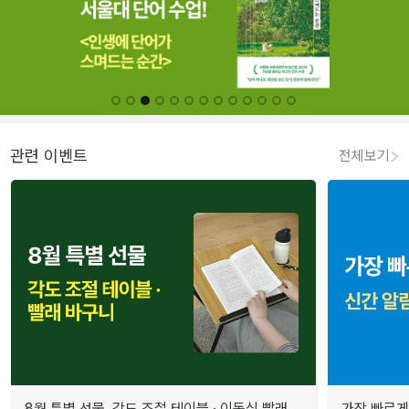
관련 이벤트
전체보기
8월 특별 선물. 각도 조절 테이블 · 이동식 빨래
가장 빠르게