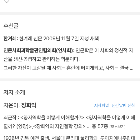
보전과 생태계 보호에도 활용될 수 있는 이론이다. 이 책은 이러한 온
생명 개념을 중점으로 인간의 의식과 생명현상, 앎에 대해 통합적으
로 이해하고자 한다.
추천글
1장에서는 칸트의 <순수이성비판>을 요약하고, 이것을 현대 물리학
한겨레:
한겨레 신문 2009년 11월 7일 지성 새책
의 메타적 구조를 이해할 이론적 토대로 활용할 수 있다고 말한다. 2
인문사회과학출판인협의회(인사회):
인문학은 이 사회의 정신적 자
장에서는 물리학을 통해 밝혀진 물질의 존재 양상을 바탕으로, 생명
산을 생산·공급하고 관리하는 학문이다.
이 현상적으로 어떻게 가능한지를 살핀다. 3장은 생명체가 중추신경
그러한 자산이 고갈될 때 사회는 혼란에 빠지게되고, 사회는 결국 그
계를 비롯한 물질을 마련할 때, 이에 해당하는 정신이 형성되는 과정
책임을 인문학에게 물을 것이다. 이러한 전제 아래
과 지적 기능을 고찰한다. 4장에서는 나와 너, 우리의 성격을 온생명
한국의 대표적인 학자들이 이 사회의 문제를 함께 고민하고 그 연구
인 '큰 나'와의 관계를 통해 살펴본 후, 출발점이었던 칸트의 철학으로
저자 소개
성과를 사회의 구성원들과 더불어 나누며 문제의식을공유하기 위해
돌아와 논의를 펼친다.
이 시리즈는 기획 되었다.
지은이:
장회익
저자파일
신간알림 신청
최근작 :
<양자역학을 어떻게 이해할까?>
,
<양자역학을 어떻게 이해
할까? (양장)>
,
<장회익의 자연철학 강의>
… 총 57종
(모두보기)
1938년 경북 예천 출생. 서울대 문리대 물리학과, 루이지애나주립대