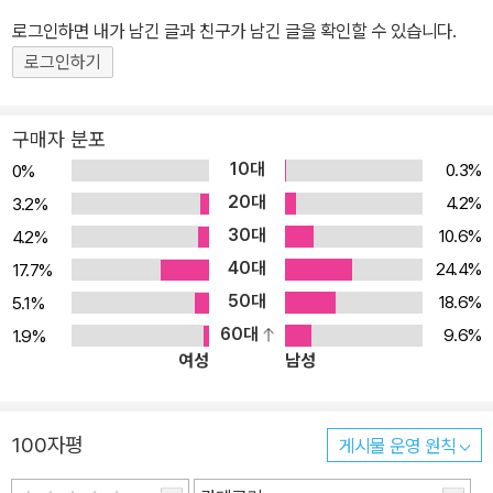
논의를 거친 후, 다시 칸트의 철학으로 되돌아오는 선순환적 논의를
로그인하면 내가 남긴 글과 친구가 남긴 글을 확인할 수 있습니다.
전개한다. 1장 “칸트 철학과 현대 물리학”에서는 칸트의 『순수이성비
로그인하기
판』을 간략하게 요약하고, 여기에 몇몇 본질적인 수정을 가함으로써
이것이 현대 물리학의 메타적 구조를 이해할 이론적 토대로 활용될
구매자 분포
수 있음을 역설한다. 특히 현대 물리학의 상대성이론과 양자이론을
10대
0.3%
0%
재해석해 칸트 철학이 지닌 현대적 의미를 찾아내고, 현대 물리학의
20대
4.2%
3.2%
철학적 바탕에 대한 새로운 이해를 시도한다. 2장 “물질현상과 생명
30대
10.6%
4.2%
현상”에서는 물리학을 통해 밝혀진 물질의 존재 양상을 바탕으로 생
40대
명이라는 현상이 어떻게 가능한지를 살핀다. 또한 우리의 일상적 생
24.4%
17.7%
명 개념이 매우 불완전한 것임을 지적하고, 의미 있는 개념으로서의
50대
18.6%
5.1%
생명은 낱생명을 통해서가 아니라 온생명을 통해서, 그리고 온생명과
60대
9.6%
1.9%
여성
남성
낱생명의 관계를 통해서 비로소 이해될 수 있는 것임을 밝힌다. 3장
“물질과 의식의 양면성”에서는 생명체가 중추신경계를 비롯한 일정
한 하드웨어를 마련할 때, 이에 해당하는 소프트웨어가 형성되고 이
100자평
게시물 운영 원칙
것이 지적 기능을 수행하게 되는 과정을 살펴본다. 그리고 그 안에서
하드웨어의 내면성이라 이를 수 있는 ‘주체의식’이 출현한다는 사실