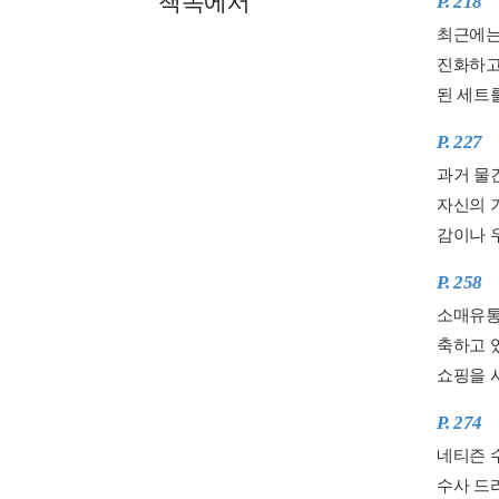
책속에서
P. 218
최근에는
진화하고
된 세트
P. 227
과거 물
자신의 
감이나 우
P. 258
소매유통
축하고 있
쇼핑을 시
P. 274
네티즌 수
수사 드