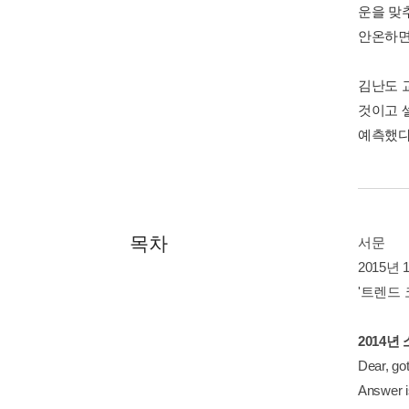
운을 맞
안온하면
김난도 
것이고 
예측했다
목차
서문
2015년
'트렌드 
2014년
Dear, 
Answer 