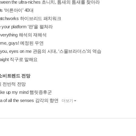
etween the ultra-niches 초니치, 틈새의 틈새를 찾아라
40s ‘어른아이’ 40대
 patchworks 하이브리드 패치워크
e your platform ‘판’을 펼쳐라
 everything 해석의 재해석
e me, guys! 예정된 우연
n you, eyes on me 관음의 시대, ‘스몰브라더스’의 역습
straight 직구로 말해요
 소비트렌드 전망
의 전반적 전망
make up my mind 햄릿증후군
ra of all the senses 감각의 향연
더보기