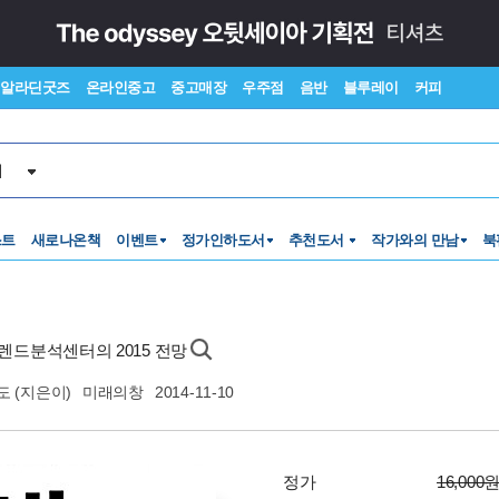
알라딘굿즈
온라인중고
중고매장
우주점
음반
블루레이
커피
서
스트
새로나온책
이벤트
정가인하도서
추천도서
작가와의 만남
북
렌드분석센터의 2015 전망
도
(지은이)
미래의창
2014-11-10
정가
16,000