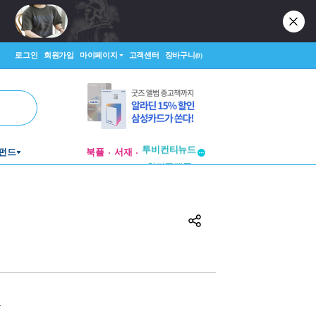
로그인
회원가입
마이페이지
고객센터
장바구니
(0)
투비컨티뉴드
펀드
북플
서재
창작플랫폼
투비컨티뉴드
원