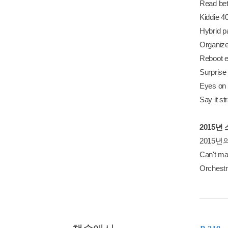
Read b
Kiddie 
Hybrid
Organiz
Reboot
Surpris
Eyes o
Say it 
2015년
2015년
Can't 
Orchest