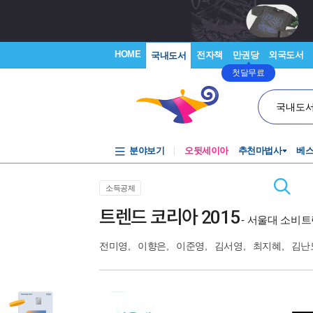
HOME
전자책
만권당
외국도서
국내도서
첫달무료
국내도
분야보기
오뒷세이아
추천마법사
베
소득공제
트렌드 코리아 2015
- 서울대 소비트
전미영
,
이향은
,
이준영
,
김서영
,
최지혜
,
김난