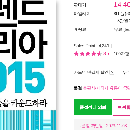
14,4
판매가
마일리지
800원(5
+ 5만원
배송료
유료 (도
Sales Point :
4,341
8.7
100자평(
카드/간편결제 할인
무이
품절
출판사/제작사 유통이 중단
품절센터 의뢰
보관함
- 품절 확인일 : 2023-11-03