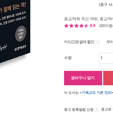
(중구 서
종교/역학 주간 70위
, 종교/역
8.9
100자평(
카드/간편결제 할인
무이
수량
장바구니 담기
이 도서는 <
기독교의 기본 진리
중고로
중고 등록알림 신청