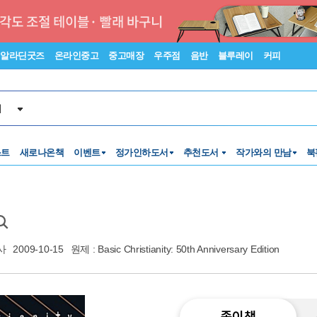
알라딘굿즈
온라인중고
중고매장
우주점
음반
블루레이
커피
서
스트
새로나온책
이벤트
정가인하도서
추천도서
작가와의 만남
북
사
2009-10-15
원제 : Basic Christianity: 50th Anniversary Edition
종이책