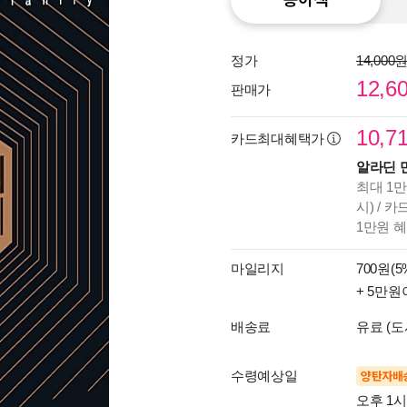
정가
14,000
12,6
판매가
10,7
카드최대혜택가
알라딘 
최대 1만
시) / 
1만원 
마일리지
700원(5
+ 5만원
배송료
유료 (도
수령예상일
양탄자배
오후 1