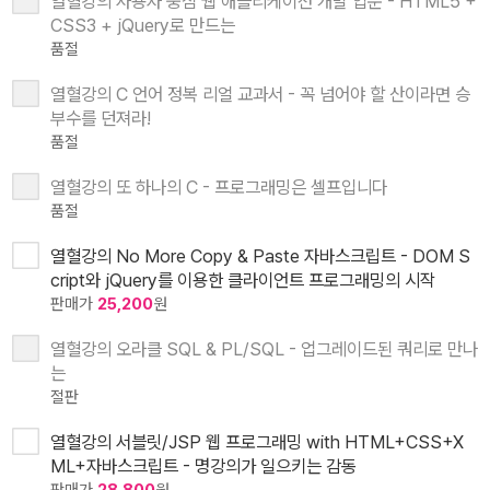
열혈강의 사용자 중심 웹 애플리케이션 개발 입문 - HTML5 +
CSS3 + jQuery로 만드는
품절
열혈강의 C 언어 정복 리얼 교과서 - 꼭 넘어야 할 산이라면 승
부수를 던져라!
품절
열혈강의 또 하나의 C - 프로그래밍은 셀프입니다
품절
열혈강의 No More Copy & Paste 자바스크립트 - DOM S
cript와 jQuery를 이용한 클라이언트 프로그래밍의 시작
판매가
25,200
원
열혈강의 오라클 SQL & PL/SQL - 업그레이드된 쿼리로 만나
는
절판
열혈강의 서블릿/JSP 웹 프로그래밍 with HTML+CSS+X
ML+자바스크립트 - 명강의가 일으키는 감동