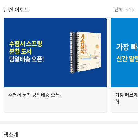
관련 이벤트
전체보기
수험서 분철 당일배송 오픈!
가장 빠르게
합
책소개