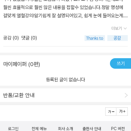
훨씬 효율적으로 훨씬 많은 내용을 접할수 있었습니다.정말 명성에
걸맞게 열혈강의!알기쉽게 잘 설명되어있고, 쉽게 눈에 들어오는게..
혼자서 자습하기에도 너무 좋습니다여튼 가격도 만족 배송도 만족 제
더보기
품도 만족이었습니다.c++ 독학하기에는 이만한 책 없는것 같습니
공감 (
0
)
댓글 (0)
다.
쓰기
마이페이퍼 (0편)
등록된 글이 없습니다
반품/교환 안내
로그인
전체 메뉴
회사 소개
출판사 안내
PC 버전