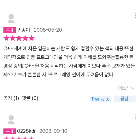
질도 띄고 있어서 독학하기가 망설여 지는게 당연합니다. 하지만 이
책엔 저자가 직접 강의 하는 무료 동영상 강의가 포함되어 있습니다.
메뉴
혼자 독학하다가 막히는 부분이 있으면 강의를 봐도 무방하고 아니면
귀송이
2008-05-20
동영상 강의 위주로 공부하면서 복습하는 식으로 해도 충분하죠.저는
이 부분에 있어서 열혈강의 C/C++ 시리즈가 너무 좋더군요. 그럼 여
C++세계에 처음 입문하는 사람도 쉽게 접할수 있는 책의 내용!또한
러분도 열심히 공부하시길 바랍니다. ^^
개인적으로 힘든 프로그래밍을 더욱 쉽게 이해를 도와주는훌륭한 동
영상 강의!!C++을 처음 시작하는 사람에게 이보다 좋은 교재가 있을
까??기초가 튼튼한 자!!프로그래밍 언어에 두려움이 없다!
더보기
공감 (
1
)
댓글 (0)
메뉴
0228kdr
2008-09-10