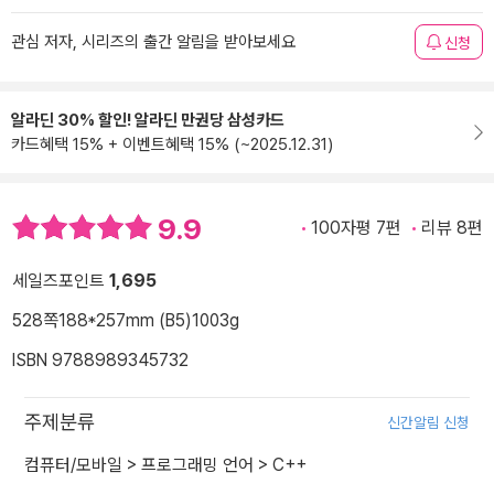
관심 저자, 시리즈의 출간 알림을 받아보세요
신청
알라딘 30% 할인! 알라딘 만권당 삼성카드
카드혜택 15% + 이벤트혜택 15% (~2025.12.31)
9.9
100자평 7편
리뷰 8편
세일즈포인트
1,695
528쪽
188*257mm (B5)
1003g
ISBN 9788989345732
주제분류
신간알림 신청
컴퓨터/모바일
>
프로그래밍 언어
>
C++