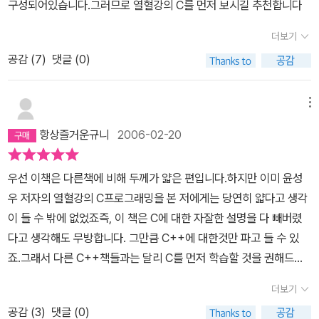
구성되어있습니다.그러므로 열혈강의 C를 먼저 보시길 추천합니다
더보기
공감 (
7
)
댓글 (0)
메뉴
항상즐거운규니
2006-02-20
우선 이책은 다른책에 비해 두께가 얇은 편입니다.하지만 이미 윤성
우 저자의 열혈강의 C프로그래밍을 본 저에게는 당연히 얇다고 생각
이 들 수 밖에 없었죠즉, 이 책은 C에 대한 자잘한 설명을 다 빼버렸
다고 생각해도 무방합니다. 그만큼 C++에 대한것만 파고 들 수 있
죠.그래서 다른 C++책들과는 달리 C를 먼저 학습할 것을 권해드립
니다.C를 먼저 학습한 후 C++로 넘어오면 그 차이가 확실 할 것입니
더보기
다. 또한 이 책의 장점 중에 하나가 독학도 가능하다는 겁니다. C/C+
공감 (
3
)
댓글 (0)
+언어들은 사실 VB와 같은 고급언어 임에도 불구하고 기계어적 성