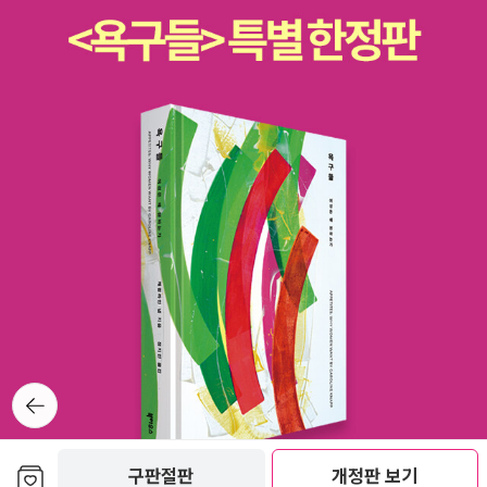
뒤로가
기
보관함담기
구판절판
개정판 보기