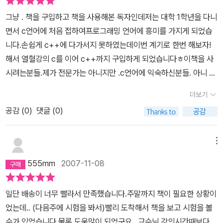
그냥 . 책을 구입하고 책을 사용해본 독자인데저는 대학 1학년을 다니
면서 c언어에 처음 접하여프로그래밍 언어에 흥미를 가지게 되었습
니다.손쉽게 c++에 다가서지 못하였는데이번 계기로 한번 해보자!
해서 열혈강의 c를 이어 c++까지 구입하게 되었습니다ㅎ이책을 사
시려는분들.제가 전문가는 아니지만 .c언어에 익숙하신분들. 아니 c
언어를 아예 모르고 입문하시려고 하는분들에게적극 추천드립니다.
더보기
바로바로 핵심을 찔러주는 설명과 . 손쉽게 프로그래밍 가능한 예제
공감 (
0
)
댓글 (0)
들로 이루어진책으로서초보자에게 상당히 도움이 되는것 같습니다.
그냥 한가지 하고싶은말은 c언어를 먼저 하고 보니 책이 좀더??쉬워
보였습니다 ㅎㅎ흠...프로그래밍에 익숙해져서 그런지 .아니면 절차
메뉴
지향에서 객체지향으로 바뀌는 현상을자연스레 배워나가니 (c언어
555mm
2007-11-08
를 안하면 절차지향에 대해 잘 알지 못하므로) 이해는 쉽게 할 수 있
었던것이 생각났습니다 ㅎㅎ여튼 프로그래밍 입문자로서 책을 사용
일단 배송이 너무 빨라서 만족했습니다.주말까지 책이 필요한 상황이
해본결과 대만족입니다 ㅎㅎ
었는데.. (다음주에 시험을 봐서)빨리 도착해서 책을 보고 시험을 볼
수가 있었습니다.물론 도움많이 되었구요.. 교수님 강의시간때보다