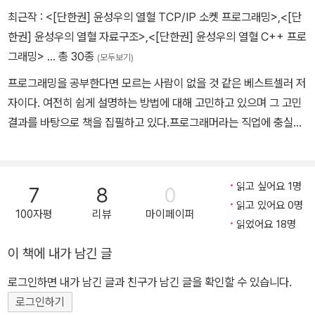
최근작 :
<[단한권] 윤성우의 열혈 TCP/IP 소켓 프로그래밍>
,
<[단
한권] 윤성우의 열혈 자료구조>
,
<[단한권] 윤성우의 열혈 C++ 프로
그래밍>
… 총 30종
(모두보기)
프로그래밍을 공부한다면 모르는 사람이 없을 것 같은 베스트셀러 저
자이다. 여전히 쉽게 설명하는 방법에 대해 고민하고 있으며 그 고민
결과를 바탕으로 책을 집필하고 있다.프로그래머라는 직업에 충실하
기 위해 적지 않은 기간 동안 집필 활동이 없었지만 그간 축적된 에너
지를 바탕으로 다수의 책을 쓸 계획을 가지고 집필에 임하고 있다. 벤
처회사에서 개발자로 일하던 저자는 IT분야의 집필과 강의로 처음 이
읽고 싶어요 1명
7
8
0
름이 알려졌으며, 2004년부터 지금까지 OpenGL-ES 그래픽스 라
읽고 있어요 0명
100자평
리뷰
마이페이퍼
이브러리의 구현과 3D 가속 칩의 개발 및 크로노스 그룹(모바일 국
읽었어요 18명
제 표준화 컨소시엄)의 표준안에 관련된 일에 참여하였다. 또한 핸드
이 책에 내가 남긴 글
폰용 DMB 칩의 개발에도 참여하였으며, 현재는 ㈜액시스소프트의
CTO로 있으면서 웹 기반 솔루션 개발에 관심을 갖고 있다.
로그인하면 내가 남긴 글과 친구가 남긴 글을 확인할 수 있습니다.
로그인하기