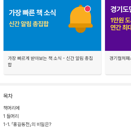
가장 빠르게 받아보는 책 소식 - 신간 알림 총집
경기컬처패스
합
목차
책머리에
1 들머리
1-1. 「홍길동전」의 비밀은?