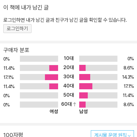
저서로는 『구운몽의 비밀』, 『홍길동전의 비밀』, 『춘향전의 비밀』등이
이 책에 내가 남긴 글
있다.
로그인하면 내가 남긴 글과 친구가 남긴 글을 확인할 수 있습니다.
로그인하기
구매자 분포
10대
0%
0%
20대
8.6%
11.4%
30대
14.3%
17.1%
40대
17.1%
11.4%
50대
11.4%
0%
60대
8.6%
0%
여성
남성
100자평
게시물 운영 원칙