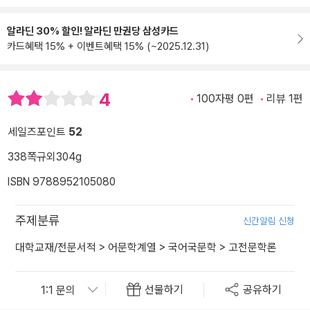
알라딘 30% 할인! 알라딘 만권당 삼성카드
카드혜택 15% + 이벤트혜택 15% (~2025.12.31)
4
100자평 0편
리뷰 1편
세일즈포인트
52
338쪽
규외
304g
ISBN 9788952105080
주제분류
신간알림 신청
대학교재/전문서적
>
어문학계열
>
국어국문학
>
고전문학론
선물하기
공유하기