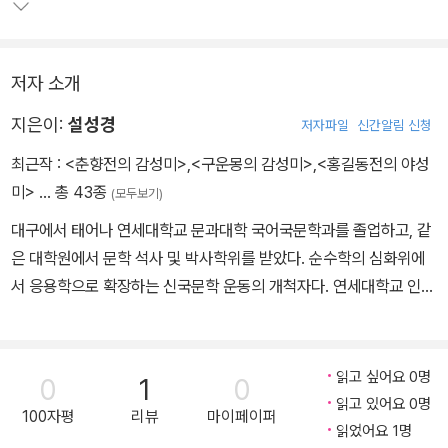
저자 소개
지은이:
설성경
저자파일
신간알림 신청
최근작 :
<춘향전의 감성미>
,
<구운몽의 감성미>
,
<홍길동전의 야성
미>
… 총 43종
(모두보기)
대구에서 태어나 연세대학교 문과대학 국어국문학과를 졸업하고, 같
은 대학원에서 문학 석사 및 박사학위를 받았다. 순수학의 심화위에
서 응용학으로 확장하는 신국문학 운동의 개척자다. 연세대학교 인문
과학연구소장, 국학연구원 원장, 강진다산실학 연구원 원장, 남해유
배문학관 명예관장을 역임하였고, 현재는 아시아문화연구원 이사장,
나손인문학연구실 대표이며, 연세대 학교 명예교수다. 순수학 연구
읽고 싶어요 0명
0
1
0
이론을 토대로 「춘향전 특별전」을 비롯한 다양한 응용학을 전개하여
읽고 있어요 0명
100자평
리뷰
마이페이퍼
학술의 대중화와 세계화에 힘쓰고 있는 현장 지향적 연구자다. 대표
읽었어요 1명