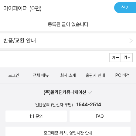
목을 가져야 한다는 것이다.도대체 홍길동이 실제 인물이며 유구국으
쓰기
마이페이퍼 (0편)
로 진출했던 실존인물임을 밝혀냄으로써텍스트 감상에 도움이 되는
게 무엇인지......그걸 더 궁리하여 제시해주는 것이 바람직하지 않겠
등록된 글이 없습니다
는가. 이런 식으로 홍길동전을 연구했다고 발표하면,도대체 다른 고
전문학연구가들이나 일반독자들에게 어떤 문학적 자극을 줄 수 있겠
반품/교환 안내
는가회의감이 들었다.
로그인
전체 메뉴
회사 소개
출판사 안내
PC 버전
(주)알라딘커뮤니케이션
1544-2514
일반문의 (발신자 부담)
1:1 문의
FAQ
중고매장 위치, 영업시간 안내