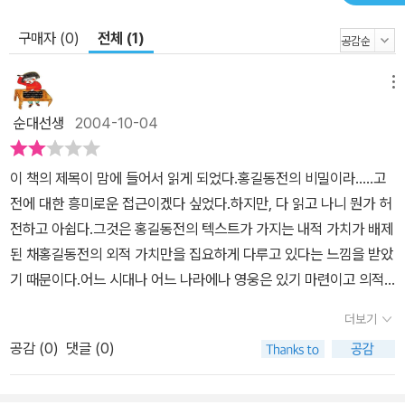
구매자 (0)
전체 (1)
메뉴
순대선생
2004-10-04
이 책의 제목이 맘에 들어서 읽게 되었다.홍길동전의 비밀이라.....고
전에 대한 흥미로운 접근이겠다 싶었다.하지만, 다 읽고 나니 뭔가 허
전하고 아쉽다.그것은 홍길동전의 텍스트가 가지는 내적 가치가 배제
된 채홍길동전의 외적 가치만을 집요하게 다루고 있다는 느낌을 받았
기 때문이다.어느 시대나 어느 나라에나 영웅은 있기 마련이고 의적
도 있기 마련이다.그런데, 왜 하필 그러한 작품이었겠는가는텍스트밖
더보기
의 실증적 자료나 추리만을 강조한다고 될 문제가 아닌 듯 싶다.(그런
공감 (
0
)
댓글 (0)
거라면 역사학자들이 취미로 접근해도 될 문제이다.)문제는 문학을
전공하는 사람이라면문학 작품 내적인 가치와 외적 가치를 꿰뚫는 안