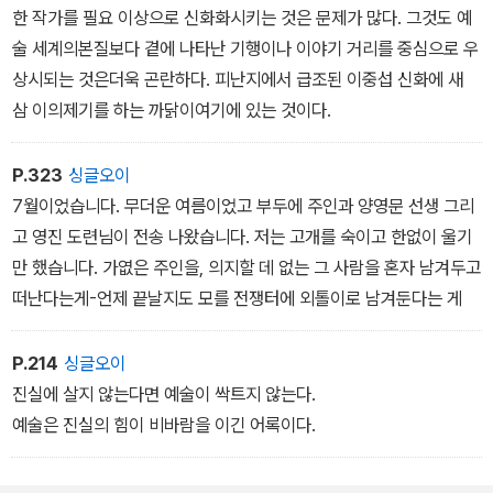
인간의 실체는 다시 원점으로 돌아와 그가 왜 신화의 주인공일 수밖
한 작가를 필요 이상으로 신화화시키는 것은 문제가 많다. 그것도 예
에 없는가를 역설적으로 웅변하고 있다. 이제 이중섭을 알고 싶다면
술 세계의본질보다 곁에 나타난 기행이나 이야기 거리를 중심으로 우
우리는 이 한 권의 책을 펼쳐야 한다. 그 속에 지금껏 감춰진 이중섭
상시되는 것은더욱 곤란하다. 피난지에서 급조된 이중섭 신화에 새
생애의 실체와 그의 예술 세계가 고스란히 담겨 있다.
삼 이의제기를 하는 까닭이여기에 있는 것이다.
P.323
싱글오이
7월이었습니다. 무더운 여름이었고 부두에 주인과 양영문 선생 그리
고 영진 도련님이 전송 나왔습니다. 저는 고개를 숙이고 한없이 울기
만 했습니다. 가엾은 주인을, 의지할 데 없는 그 사람을 혼자 남겨두고
떠난다는게-언제 끝날지도 모를 전쟁터에 외톨이로 남겨둔다는 게
P.214
싱글오이
진실에 살지 않는다면 예술이 싹트지 않는다.
예술은 진실의 힘이 비바람을 이긴 어록이다.