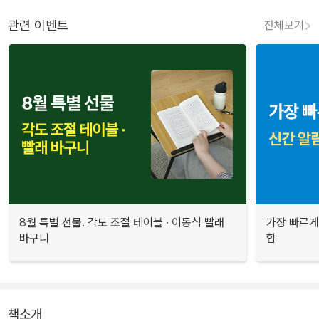
관련 이벤트
전체보기
8월 특별 선물. 각도 조절 테이블 · 이동식 빨래
가장 빠르게
바구니
합
책소개