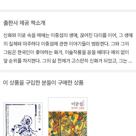
터를 만들었다. 그는 개척자인 동시에 실행자였다. 1993년에는 한국
근대미술사학회를, 2005년에는 인물미술사학회를 창립했다. 그는
치열하며 집요한 학자다. 수십 년에 걸쳐 펴낸 무수히 많은 저작이 그
출판사 제공 책소개
의 족적을 드러낸다. 그의 책들은 세월이 흐른 뒤에도 한국미술사에
신화와 미궁 속을 헤매는 이중섭의 생애, 끊어진 다리를 이어, 그 생애
관심 갖는 이들에게 유용한 참고문헌이다. 지난 30여 년 가까이 몰두
의 실체와 마주하다 이중섭에 관한 이야기들이 범람한다. 그와 그의
해온 한국미술 연구를 집성하여 출간한 『옛 그림으로 본 서울』을 시
그림은 한국인이 좋아하는 화가, 미술작품을 꼽을 때마다 예외 없이
작으로 『옛 그림으로 본 제주』를 펴내 조선 실경을 통해 우리 산하를
앞 순위를 차지한다. 그의 삶 전체가 고스란히 신화가 되었고, 그는 천
돌아보는 방대한 여정에 나선 뒤, 독자들의 뜨거운 관심에 힘을 입어
재화가로, 불행한 생을 살다 간 고독한 예술가로, 때로 애절한 러브 스
『옛 그림으로 본 조선 1-금강』, 『옛 그림으로 본 조선 2-강원』, 『옛 그
토리의 주인공으로, 고정된 이미지의 틀 안에서 지금도 끊임없이 호
림으로 본 조선 3- 경기· 충청· 전라· 경상』을 함께 출간하기에 이른
이 상품을 구입한 분들이 구매한 상품
출된다. 그러나 그의 생애는 끊어진 다리의 연속이다. 그에 관한 온갖
다. ― 그가 펴낸 책은 무수히 많으나 그 가운데 몇 권을 꼽자면 『한국
기록과 기억은 난무하되 이 시기와 저 시기가 맞지 않고, 앞의 이야기
근대사회미술론』 , 『한국현대미술운동사』 , 『한국근대미술의 역사』 ,
와 뒤의 이야기는 전혀 다른 것투성이다. 거기에 추측과 과장이 보태
『한국현대미술의 역사』 , 『미술과 사회』 , 『화전』 , 『김복진:힘의 미
져 그의 생애는 미묘하게 어긋난 이야기들로 가득하고 그 때문에 더
학』 , 『이중섭 평전』 ,『미술사 입문자를 위한 대화』(공저), 『추사 김정
욱 더 그의 삶은 미궁 속을 헤맨다. 지금까지 회자되어오는, 이중섭에
희 평전』 , 『이중섭, 편지화』 등이 있다. ― 그동안 그의 저작들은 대
관한 숱한 이야기들은 얼마나 그의 실체에 가 닿아 있을까. 신화 속 주
한민국학술원, 문화예술진흥원, 문화체육관광부 등의 우수도서로 선