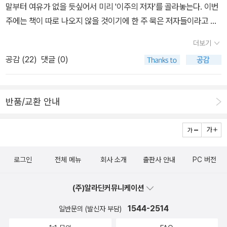
한 시각자료의 배치, 새롭게 등장한 자료의 수록, 풍부하고 꼼꼼한 주
악의 본질에 대해 이야기하고 있다.17세기 초 춤곡부터 20세기 블루
말부터 여유가 없을 듯싶어서 미리 '이주의 저자'를 골라놓는다. 이번
가 나왔고 사진에 관한 책 세 권을 골라봤다. <집, 인간이 만든 자연>
석, 한눈에 감상하는 이중섭의 작품 세계, 이중섭과 관련된 인물들의
스와 록에 이르기까지 두세 개의 반복되는 베이스라인과 애가를 주제
주에는 책이 따로 나오지 않을 것이기에 한 주 묵은 저자들이라고 해
은 한중일의 전통가옥을 비교해 본 책이라 희소성이 있을 것 같고 유
총망라 본문에는 두 종류의 이미지가 배치되어 있다. 하나는 살아 생
로 지난 음악의 역사를 다루고, 베토벤, 슈베르트, 브람스 등 음악의
도 되겠다. 먼저 '돌아온' 우석훈. 얼마전 세월호 참사에 대한 책 <내
익해보인다. 사진집 <잃어버린 풍경>과 <역전 풍경>은 도서관에서
더보기
전의 이중섭의 모습, 그 생애의 장면을 가늠할 수 있는 관련 이미지이
대가들을 비롯하여 비요크, 라디오헤드 같은 현대 팝의 거장들을 심
릴 수 없는 배>(웅진지식하우스, 2014)를 내기도 했지만 독자의 기
라도 한 번 보고싶다. (그러나 도서관에서는 사진집은 신청이 안된다
고 또 하나는 저자가 꼽는 이중섭의 대표작이다. 저자는 이중섭과 관
공감 (
22
)
댓글 (0)
층 인터뷰하며 그 무엇으로도 가둘 수 없는 ‘시간의 예술’ 음악의 본질
대는 아무래도 '경제학자' 우석훈 쪽에 더 쏠리게 된다(<아날로그 사
고 하니 국회도서관이나 국립중앙도서관을 전전하는 수밖에 없겠
련한 모든 자료를 망라한 덕분에 확보할 수 있었던 다양한 이미지를
을 전한다.또한 주제에 상관없이 음악이 인간 조건의 복잡다단한 면
랑법>(상상너머, 2013)란 책도 펴냈다는 건 오늘 알았다!). <불황 1
다.) <페이퍼 엘레지>는 <종이의 역사>, <책의 역사>와 함
본문에 풍부하게 싣는 대신에 본문에 언급한 작품의 이미지의 배치는
을 어떻게 담아내고, 어떤 식으로 살아남아 그 영역을 확장해나가는
0년>(새로운현재, 2014)면 언제부턴가 예고된 책 같은데, 여하튼
께 보면 좋을 책이다. 종이가 없다면 어떤일이 일어날지 생각해 본 책.
반품/교환 안내
최소화했다. 다만 이중섭의 생애 전반을 통틀어 대표작이라 할 수 있
지도 보여준다. 이 책은 20여 년 동안 <뉴요커>에서 활동하고 있는
제목도 세다. '불황이라는 거대한 사막을 건너는 당신을 위한 생활경
그리고 그 종이의 역사를 따라가 본 책이다. <인생의 맛>은 프랑스의
는 몇 작품을 선정하여 그것에 관한 별도의 자세한 설명을 붙여두었
음악비평가로서의 지식 및 경험과 다양한 상을 받은 전작 <나머지는
제 안내서'가 부제. '<88만 원 세대>의 저자 우석훈이 쓴 불황 극복을
학자 앙투안 콩파뇽이 쓴 몽테뉴 철학 입문서다. 라디오에서 진행한
다. 여기에서 저자가 꼽은 작품은 세상에서 흔히 말하는 대표작과는
소음이다>에서 보여준 저자의 필력과, 클래식과 팝을 넘나들며 음악
위한 생활경제 매뉴얼. 지난 15년 동안 저자가 사석에서 나눴던 ‘개인
코너를 책으로 옮겼다고. 그런데 현지반응이 꽤 좋았던 모양이다. 한
별개로 오랫동안 이중섭을 연구해온 저자의 판단으로 꼽은 작품이라
과 음악가들에 대한 다양한 에피소드들을 재미있게 풀어내는 저자만
의 경제생활에 대한 진지한 조언’이 실려 있으며, 불황 시대를 극복하
국에서도 먹힐지는 의문이지만. <가끔은 남자도 울고싶다>는 울고싶
는 데 의의가 있다. 독자는 이렇게 저자가 뽑은 작품들을 일별함으로
의 놀라운 역량이 집약된 책이다. 일단 읽어본 MD가 좋다고 하니 믿
로그인
전체 메뉴
회사 소개
출판사 안내
PC 버전
기 위한 실전 팁도 함께 담겨 있다.' 이어서 인문저술가 박홍순. '글쓰
은 남자가 봐야 할 책일까? 이미 운 남자가 봐야할 책일까? 독일의 심
써 새로운 시선으로 그의 작품을 감상할 수 있는 계기를 얻을 수 있을
어보고, 내가 앞 뒤 안 가리고 그냥 혹하는 키워드가 몇가지 있는데,
기와 강연을 통해 많은 사람들을 인문학으로 안내하는 일을 하고 있
리하자 고트프리트 휘머가 쓴 남성의 심리 '치유'서라고. 그 외
것이다. 책을 집필하며 저자 최열은 놀라운 경험을 몇 차례 해야만 했
그 중 하나가 '뉴요커'다. 요즘 클래식을 들어볼까 '명연주 명음반' 다
(주)알라딘커뮤니케이션
다'고만 소개되는데, 강연은 어떤지 모르겠지만 글쓰기에 있어서는
인문에서는 로도스에서 나온 '비오스 총서' 새 책인 <동물실험 윤리>
다. 아무에게도 밝히지 않은 채 두문불출 원고를 완성하고, 출판사에
시듣기를 늘 틀어 놓는데, 열심히,제대로 들어보려고 마음 먹으면 좌
절정을 구가하고 있다. 지난해와 올해 초에 서양철학사와 서양미술사
1544-2514
일반문의 (발신자 부담)
와 <생명의 지배영역>이 나왔다. 이 책은 로널드 드워킨의 책의 번역
원고를 모두 넘겨 편집이 한창이던 때 어떻게 알았는지 이중섭에 관
절할 것 같아서 그냥 계속 귀 트이라고 틀어만 놓는다. 이 책은 클래식
를 종횡으로 엮은 대작 <사유와 매혹1,2>(서해문집)을 펴낸 뒤에도
을 다시 다듬은 것. 아카넷에서는 칸트의 <실용적 관점에서의 인간학