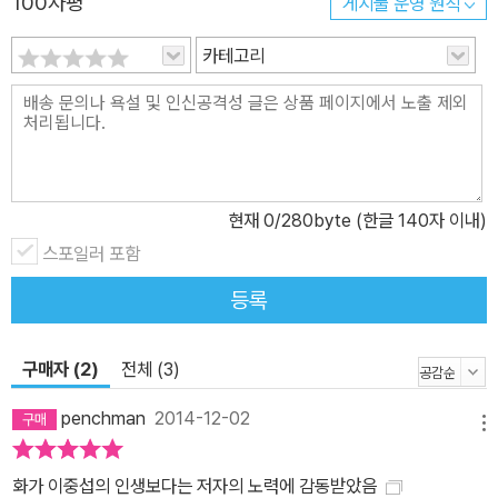
100자평
게시물 운영 원칙
있게 하였다. 한 사람을 이해하는 것은 그가 살았던 시대와 지역에 대
한 이해 없이는 불완전하다. 때문에 저자 최열은 이중섭이 어릴 때 자
카테고리
라고, 유랑하듯 지냈던 도시의 당시 문화계 지형을 살피는 것 역시 소
홀히 하지 않았다. 그가 세심하게 살핀, 이중섭의 족적과 씨줄과 날줄
처럼 엮인 이중섭이 머물렀던 도시들의 문화계 풍경은 한 사람의 예
술가의 생애만이 아니라 식민지 치하, 전쟁의 와중에 우리 문화계가
어떠한 지형을 구축하고 있었는지에 관한 보고서로서 기능할 뿐만 아
현재
0
/280byte (한글 140자 이내)
니라 이중섭이라는 사람의 생애를 좀더 다층적으로 이해할 수 있는
근거를 제공해준다. 한 연구자의 집요하고 치열한 노력을 바탕으로
스포일러 포함
탄생한 이 책은 그러므로 이후 이중섭 연구의 새로운 기준점이 되는
등록
것은 물론, 이중섭에 관한 명실상부한 정전(正典)이자, 나아가 우리
미술사 연구의 새로운 이정표가 되어 줄 것이다. 추측과 사실, 상상과
구매자 (2)
전체 (3)
진실이 교차된 이중섭 생애의 정확하고 거의 완전한 복원 1916년에
태어나 1956년에 세상을 떠나기까지, 약 마흔의 생애를 살았던 이중
penchman
2014-12-02
메뉴
섭은 동시대를 함께 했던 수많은 이들의 기억 속에 한동안 선명하게
살아 있었다. 그 기억들은 수많은 기록으로 남아 그의 생을 증거하는
화가 이중섭의 인생보다는 저자의 노력에 감동받았음