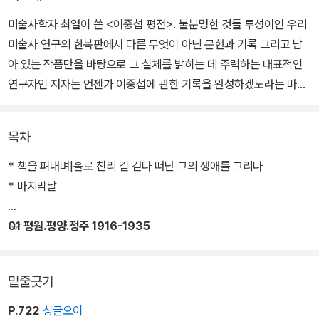
미술사학자 최열이 쓴 <이중섭 평전>. 불분명한 것들 투성이인 우리
미술사 연구의 한복판에서 다른 무엇이 아닌 문헌과 기록 그리고 남
아 있는 작품만을 바탕으로 그 실체를 밝히는 데 주력하는 대표적인
연구자인 저자는 언젠가 이중섭에 관한 기록을 완성하겠노라는 마음
으로 오랜 세월 동안 그에 관한 자료를 모으고, 섭렵했고, 흩어진 퍼즐
을 짜맞췄다.
목차
우리 미술사에 빠질 수 없는 이름이 된 화가 이중섭을 이대로 허상 속
* 책을 펴내며|홀로 천리 길 걷다 떠난 그의 생애를 그리다
에 머물게만 할 수 없다는 저자의 의지는 한 인간에 대한 밝혀진 모든
* 마지막날
기록을 들추게 했고, 그것은 원고지 약 4천 매 분량으로 거듭났다. 이
로써 우리는 이중섭의 탄생부터 죽음까지의 족적을 만날 수 있게 되
01 평원.평양.정주 1916-1935
었고, 삶의 고비에 마주할 때마다 겪었을 이중섭의 고뇌를 느낄 수 있
게 되었다.
밑줄긋기
숱하게 흩어진 수많은 기록과 기록 속에서 발견한, 이중섭이라는 한
P.722
싱글오이