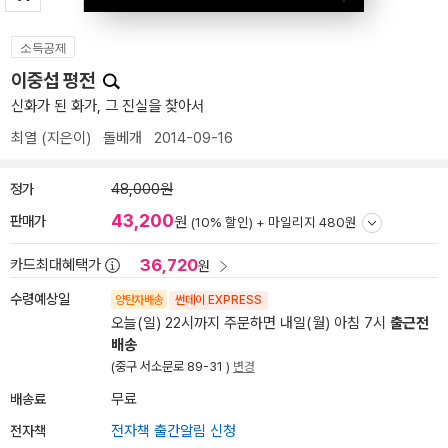
소득공제
이중섭 평전
신화가 된 화가, 그 진실을 찾아서
최열
(지은이)
돌베개
2014-09-16
정가
48,000원
43,200
판매가
원
(10% 할인) +
마일리지 480원
36,720
카드최대혜택가
원
수령예상일
양탄자배송
썬데이 EXPRESS
오늘(일) 22시까지 주문하면 내일(월) 아침 7시
출근전
배송
(중구 서소문로 89-31 )
변경
배송료
무료
전자책
전자책 출간알림 신청