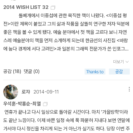
그의 그림들은 그러나 시기적으로 분절되어 그려진 것이 아니다. 그
날 한 번 이야기하려고 했는데, 까먹고 이제야. 그러니깐, 알라딘 북플
닮고 싶다거나 추종한다거나 하는 일은 하지 않는다. 엄밀히 하지 못
2014 WISH LIST 32
가 남긴 작품들을 종합적으로 살펴보면 그가 남긴 작품들이 생애 전
앱 천명은 넘게 깔았구나 (허세) 몇 명이나 깔았나요? 이 글 보시는
한다. 내 그릇의 크기는 내가 제일 잘 아니까 말이다.다만, 그런 그릇
돌베개에서 이중섭에 관한 묵직한 책이 나왔다. <이중섭 평
체를 통해 형성하고 있는 뚜렷한 맥락을 이해할 수 있으며 그것들이
ㅇㅇㅇ님 알려주세요. 궁금합니다. 흡; 북플 친구분들과 기존 즐찾 서
들은 어떻게 쓰임이 되었으며 어떻게 부셔졌는지가 궁금할 뿐이다.
전>이란 제목이 붙었고 그의 삶과 작품을 살뜰히 연구한 저자 덕분에
시간과 삶의 순간에 따라 어떻게 변주, 변화되어가는지를 확인할 수
재분들과 겹치는 분이 이백분 정도 되었으려나? 즐찾은 거의 800분
세계문학이며 국내 소설이며 와드드드 쏟아지는 걸 넋 놓고
좋은 책을 볼 수 있게 됐다. 예술 분야에서 첫 책을 고르다 보니 자연
있다. 그는 한 번 취한 그림의 소재를 삶 전체를 통해 반복적으로 작품
넘게 늘어서 2435분이다. 네이버 파워블로거분들에 비하면 되게 소
보고 있다. 오늘 하루에만 결재 직전까지 책들을 담았다가 풀기를 서
스레 예술분야의 책을 먼저 소개하게 되는데 한금선의 사진집 <바람
속에 등장시켰고, 그때마다 새로운 예술 세계를 구축해냈다. 저자 최
소하지만, 오래블로거 정도는 되지 않나 싶다. 책과 꽃과 고양이로 성
너번..이미 집구석 그득한 책들..책 때문에 이사도 못가겠다는 투정들
에 눕다 경계에 서다 고려인>과 일본의 그래픽 전문가가 쓴 인포그래
열은 바로 이러한 이중섭의 생애와 작품의 특징을 독자에게 정확하게
업중이다. 라고 자찬.딱 당장 사야지. 싶은 신간은 없는데, 앙리카르티
이 쏟아지는 지경임에도..나는 또 책들을 고른다.고르다..'좀 많네..다
픽 기본서인 <인포그래픽스>를 먼저 클릭하게 됐다. 개인적으로 인
전달하기 위하여 개별적인 작품의 특징을 강조하는 대신 그의 예술
에 브레송전 티켓 준다고 해서 예술분야 책들 둘러봤다. 요망한 예술
더보기
시, 이건 다음에 살까? 다시..'이렇게 시간은 흐르고, 결국 결재를 포
포그래픽이 중요해 진다고 느끼고 있어서 한번씩 관련서가 나오면 돌
세계를 종합적으로 분석하여 전달하고 있다. 그것은 각 시기의 작품
MD. 책도 잘도 골라놨네. 오늘주문한 책은 지난번에도 소개했던 알
공감 (
18
)
댓글 (0)
기한 후..주르륵 눈물이 흘렀다. 주책이라는 말은 이럴 때 쓰는 것이리
아보게 된다. 망가 즉, 만화에 대한 지침서와 같은 책이 나왔
특징에 매몰되지 않고 이중섭 생애 전반을 높고 멀리 조망하면서 바
렉스 로스의 '리슨 투 디스'다. 오만원 이상 이천원 마일리지 받기 너
라.그냥 사던가, 그저 미루던가..결국 두가지 중 하나임에도 불구하고
다. 강상준이 쓴 <위대한 망가>라는 책인데, 개인의 취향이 대단히
라볼 때에야 가능하다. 이중섭을 떠올리면 자동으로 연상되는 몇 가
무 힘들어져서 그냥 한 권만 주문했다. 스물여덟 살 젊은 나이에 파격
혼자 결정장애를 앓는 사람처럼 갈팡질팡하다 속상해하는 꼴이 우습
많이 녹아있는 책이다. 일본만화 32작품을 추렸다. <마구마구 드로
로쟈
2014-09-11
메뉴
지 작품의 개별적인 이미지의 설명에서 벗어나 예술가로서 이중섭이
적으로 <뉴요커>에 입성한 이래 전임자들 못지않은 지식과 열정과
기도 처량키도 했다. 다 읽을 수 없을 거라는 현실적, 물리적 시간과,
잉>은 <그리고 싶은 날>의 저자인 먼지가 지은 책이다. 먼지인지 뭉
어떤 예술 세계를 지향하고 그것의 구현을 위해 노력했는가를 살피는
필력으로 미국 음악 비평계를 선도적으로 이끌고 있는 알렉스 로스의
우석훈-박홍순-최열
읽고 싶다는 비현실적 욕망 사이에서심술궂고 욕심많은 꼬마애처럼..
게인지 처음에는 좀 헷갈렸는데 먼지라고 한다. 사소한 것들을 귀엽
것은 드라마 속에서 소비되는 이중섭의 드라마틱한 인생사에서 벗어
음악비평서다. 이 책은 저자가 10년 넘게 <뉴요커>에 기고했던 글을
연휴가 끝나고 다시 일상으로 돌아갈 시간이다. 마치 '가을방학'이라
잔뜩 들고도 발걸음을 떼지 못하는 지경에 이르르고 만 것이다.결국..
게 그려보고 싶은 사람 환영. <로드리고, 삶과 음악>은 스페인의 거
나 화가로서의 그의 생애를 제대로 살피는 첫걸음이라 할 수 있고, 그
한 권의 책으로 모은 것으로 작곡가, 지휘자, 피아니스트, 록 밴드, 싱
도 끝난 느낌이다. 이제 바쁜 일정 속에 푹 파묻혀 지내다 보면 연말에
살거면서..그렇게 밀릴꺼면서.. 욕심은 물을 주지 않아도..농부의 발걸
장 로드리고의 음악세계를 다룬다. 잘 이어지고 있는 시리즈라 좋다.
첫걸음을 위해 저자의 이런 시도는 매우 유의미하다 할 수 있다. 다양
어송라이터 등 다양한 음악가들의 자취를 따라가며 음악의 역사와 음
가서야 다시 정신을 차리게 되는 거 아닌가 싶기도 하다. 당장 이번 주
음 소리가 들리지 않아도 저 혼자 우렁우렁 잘도 자란다.
대중문화에 예술에 관한 <공연 예술 산책>, <대중문화의 이해>