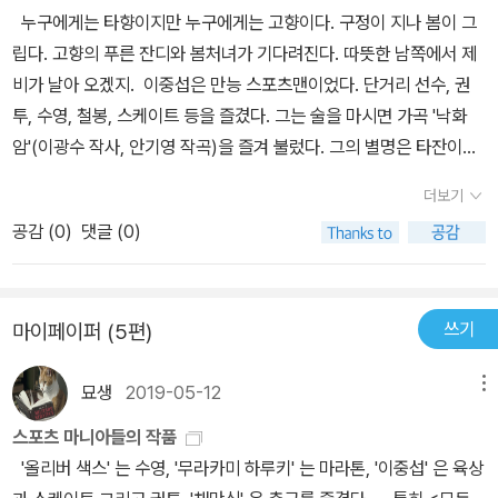
262쪽) 통영에서의 체류 기간 역시 불분명하던 것을 기록을 통해 바
누구에게는 타향이지만 누구에게는 고향이다. 구정이 지나 봄이 그
로 잡았고,(본문 424쪽) 그가 정신병력을 보인 것은 가문의 내력이
립다. 고향의 푸른 잔디와 봄처녀가 기다려진다. 따뜻한 남쪽에서 제
라는 설부터 서울 개인전 당시부터라는 의견이 분분했으나 1955년
비가 날아 오겠지. 이중섭은 만능 스포츠맨이었다. 단거리 선수, 권
7월 이후라는 것 역시 밝혔다.(본문 624쪽) 자신의 작품이 MoMA
투, 수영, 철봉, 스케이트 등을 즐겼다. 그는 술을 마시면 가곡 '낙화
에 소장되었다는 사실을 알고 대수롭지 않은 척 반응했다는 것은 사
암'(이광수 작사, 안기영 작곡)을 즐겨 불렀다. 그의 별명은 타잔이었
실 무근이며 그는 살아 생전 자신의 작품이 MoMA에 소장된 사실조
다. 이중섭에게 체육은 최고의 활력소였다. 이중섭은 일본 제국미술
차 모르고 세상을 떠난 것(본문 705쪽) 역시 드러났다. 이외에도 그
더보기
학교 시절 불어 실력이 좋았다. 그는 프랑스 유학을 꿈꾸고 있었다. 그
의 불불명했던 생일부터 몇 차례 열었던 개인전의 경위, 사망의 시점,
공감 (
0
)
댓글 (0)
는 미술해부학에 열중하고 인체와 동물의 골격 습작을 되풀이 했다.
기존 저술들의 불확실성 등을 숱하게 바로 잡은 이 책을 통해 독자들
그는 보들레르라드니가 발레리, 릴케, 베를렌 등의 시를 암송했다. 피
은 그동안 미묘하게 어긋나 있던 무수한 사실들의 재발견을 경험할
카소의 화집을 자주 보곤 했다. 그들을 탐욕했던 이중섭은 최후의 한
수 있게 되었다. 1916년 9월 16일에서 1956년 9월 6일까지 살았던
쓰기
마이페이퍼 (5편)
국적 예술지상주의자였다. 프랑스와 독일의 근대 시인들은 1930년
그는 물론이요 사후부터 지금까지 그를 바라보는 시선의 방식을 되돌
대 식민지 조선 청년을 사로 잡았다. 아내 야마모토 마사코 여사와는
아보다 1956년 9월 6일 서대문 서울적십자병원 311호실에서 이중
묘생
2019-05-12
메뉴
캠퍼스커플(CC)이었다. 이중섭의 하숙방은 언제나 깨끗했고 그 한가
섭은 외롭게 홀로 세상을 떠났다. 세상을 떠난 뒤에도 ‘간장염으로 사
운데 난초를 키우는 깔끔함을 지니고 있었다. 그의 소의 머리, 서 있
스포츠 마니아들의 작품
망한 무연고자’로 분류되어 아무도 찾아오지 않는 영안실에 이틀 동
는 소 등 독창적 화법과 시대에 앞서는 미의식에서 그의 지인들은 새
'올리버 색스' 는 수영, '무라카미 하루키' 는 마라톤, '이중섭' 은 육상
안 홀로 있어야 했다. 사흘째가 되어서야 그의 사망 사실을 알게 된 지
로운 감정으로 관전의 기회를 가졌다. 1940년 7월 전국 어느 곳에서