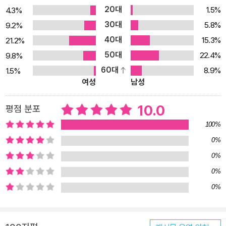
우리 미술사 연구의 한복판에서 다른 무엇이 아닌 문헌과 기록 그리
20대
1.5%
4.3%
고 남아 있는 작품만을 바탕으로 그 실체를 밝히는 데 주력하는 대표
30대
5.8%
9.2%
적인 연구자인 그는 언젠가 이중섭에 관한 기록을 완성하겠노라는 마
40대
15.3%
21.2%
음으로 오랜 세월 동안 그에 관한 자료를 모으고, 섭렵했고, 흩어진 퍼
50대
22.4%
9.8%
즐을 짜맞췄다. 그렇게 만난 이중섭에 관한 주요 문헌은 약 500여 종
60대
8.9%
1.5%
에 이르고, 그는 그 모든 기록을 총망라하여 앞뒤의 모순과 맥락의 불
여성
남성
일치를 파악하기 위해 노력했다. 또한 정확한 기록을 선별하되 그것
에 대한 감상적인 추측과 불확실한 과장은 극도로 경계했다. 이러한
10.0
평점 분포
그의 치밀한 노력은 이중섭 생애 전반을 복원하는 것에서 나아가 그
100%
동안 이중섭에 관해 이야기할 때 빠지지 않고 등장하던 숱한 에피소
0%
드의 진실이 무엇인지까지를 밝혀내는 데 기여했다. 그는 이 모든 것
0%
을 참고문헌의 리스트로만 수록하는 대신 해당 문헌과 기록의 구체적
인 출처 정보를 약 70여 페이지의 빼곡한 주(註)로 밝혔다. 또한 약
0%
500여 종의 문헌 가운데 시와 소설, 희곡 작품이나 아동 및 청소년을
0%
대상으로 하는 책을 제외한 약 150여 종을 따로 선별하여 그것의 목
록을 책 뒤에 모아놓음으로써 이중섭 아카이브로서의 역할도 할 수