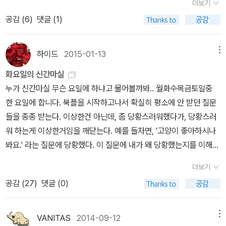
식민지 백성으로, 피난민으로, 아내와 아이들을 멀리 떠나 보낸 외로
더보기
역사를 마주하는 것이, 그것이 사건이나 나열하는 것이 아닌 인간적
운 사람으로 살았다. 그는 평남 평원에서 태어나 평양과 정주, 원산 등
공감 (
6
)
댓글 (1)
인, 너무나도 인간적이며 인간중심의 역사를 꾸려가야하는 당위를 알
을 거쳐 도쿄와 서울, 부산과 서귀포, 통영과 진주 등을 떠돌며 유랑민
게 하는 서사는 매력적이었다.3권은 언제 나와? 조바심을 치다, 이 역
의 삶을 살아야 했다. 그는 열여덟 살 때 이미 화가로서의 재능을 인정
시 선물을 받게 되었다. 역시나..중국에 대한 관심이 커져갈 무렵 새로
하이드
2015-01-13
메뉴
받았고, 일본 유학 시절에도 늘 촉망 받는 예술가였다. 그는 유학 시절
운 것들과 마주했다. 느닷없이 소설에 꽂혀버린 날들..그렇게 잠시 중
열렬한 사랑에 빠졌으며, 해방 전후 고향에서 결혼을 하고 아이를 낳
화요일의 신간마실
국에서 멀어졌다. 얼마나 시간이 흐른건지도 불분명하다. 한권, 한권..
으며 가정을 꾸리며 살았다. 전쟁 후 고향에 가족을 두고 왔으며, 일본
누가 신간마실 무슨 요일에 하냐고 물어볼까봐.. 월화수목금토일중
감질나게 나오던 책이 이렇게 무더기로 나왔다.움찔했다. 한동안, 아
으로 아내와 아이들까지 떠나보낸 탓에 남은 생애 내내 고독과 외로
한 요일에 합니다. 북플을 시작하고나서 확실히 평소에 안 받던 질문
니 거의 대부분의 시간을 시집을 찾고 뒤적거리는 것이 내 독서의 전
움을 껴안고 살아야 했다. 가족과의 해후를 간절히 바라던 그는 몸과
들을 종종 받는다. 이상한건 아닌데, 좀 당황스러워했다가, 당황스러
부였다. 역사에, 인문서에, 소설로 돌아다니다보니..손 놓고 있던 시집
마음의 병을 얻어 쓸쓸하게 최후를 맞았다. 이런 삶의 고비마다 그는
워 하는게 이상한거임을 깨닫는다. 예를 들자면, '고양이 좋아하시나
에 생각이 머물렀다. 뭔가 헛헛하여 차라리 꿈이나 꾸려는
수많은 그림을 남겼다. 때문에 그의 생은 그 시기 그가 그린 그림과 분
봐요.' 라는 질문에 당황했다. 이 질문에 내가 왜 당황했는지를 이해한
얄팍한 속셈일지도 모른다. 때론 사랑을 속삭이느라 세상 따위 관심
리될 수 없다. 저자 최열은 생애를 통틀어 다른 것에 곁눈질하지 않고
다면 내 서재 최소 몇년 방문자 되시겠다. (여튼 그런 질문에 당황하
둘 여력이 없었노라 변명하고 싶은건지도 모르겠다. 그리
더보기
온전히 그림 하나만 붙들고 살았던 이중섭의 인생을 복원하면서 그의
는 내가 이상한거라고 나중에야 깨달았지만;;) 네, 저 고양이 좋아합
고..사람들과 음악. 그리고 그리고..평전들.평전들은 다른 무
공감 (
27
)
댓글 (0)
작품과 생애의 밀접성에 주목하였고, 때로는 오독되고 감상적으로 소
니다. 사랑합니다. 제 삶의 목표와 이유는 말로와 리처입니다. 정도면
엇보다 앞서 읽으려 한다. 얼마나 위대한 사람이었나, 어떤 업적이 있
비되어온 이중섭 작품 세계의 본질이 과연 어디로부터 기인한 것인지
대답이 되었을까? (당황해서 답글도 못 달았던 것 같아서, 뒤늦게나
나..이런 것들이 궁금한게 아니다.그 사람이 궁금하다. 시대와 상황 속
를 객관적인 시선으로 살피고 있다. 그동안 파편적으로 감상되어온
마;;) 새로운 방문자분들 이야기 나온김에 .. 북플 친구 천명 넘어가는
VANITAS
2014-09-12
메뉴
에서 바라보는 그 혹은 그녀의 시선이 궁금한 것이다. 그 혹은 그녀를