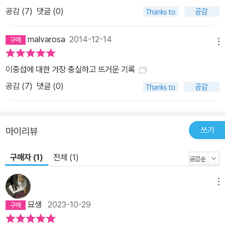
유용한 자료로 활용되었고 그 기록들은 새로운 기록 탄생의 바탕이
공감 (
7
)
댓글 (0)
되어주었다. 그러나 기억이란 때로 왜곡되기도 하고 과장되기도 하는
법. 기록과 기록은 어긋나 있었고, 막연한 추측과 환상이 사실로 둔갑
malvarosa
2014-12-14
하여 그의 생을 대표하는 중요한 장면으로 남았다. 몇 가지 예를 들어
메뉴
보자. 그동안 이중섭이 오산고보에 진학한 것은 민족정신을 추구하는
이중섭에 대한 가장 충실하고 뜨거운 기록
오산고보의 이념과 맞았기 때문이라고 알려져 있었다. 그러나 이중섭
공감 (
7
)
댓글 (0)
은 평양 제2고등보통학교에 두 차례 연이어 낙방하고 난 뒤 외할아버
지 이진태와 오산고보 설립자인 이승훈과의 인연으로 말미암아 오산
고보에 진학한 것으로 볼 수 있다.(본문 39쪽) 또한 도쿄 유학 시절
도쿄미술학교가 아닌 제국미술학교로, 뒤이어 문화학원으로 옮긴 까
쓰기
마이리뷰
닭은 그가 민족정신이 투철하거나 또는 관학파를 싫어하고 재야파를
선호하는 자유로운 기질 때문이라고 알려져 있었다. 그러나 그가 유
구매자 (1)
전체 (1)
학을 갈 시기 도쿄미술대학의 입학 규정이 까다로워져 상대적으로 입
학이 쉬운 제국미술학교로 간 것이고, 부진한 성적으로 정학 처분을
메뉴
받아 문화학원으로 옮긴 것이다.(본문 82쪽, 본문 95쪽) 서귀포에서
묘생
2023-10-29
지낸 기간 역시 그동안 6개월부터 1년까지 의견이 분분했으며(본문