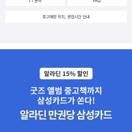
1:1 문의
FAQ
한 새로운 자료와 기록들이 전해져 왔다. 그동안 몰랐던 사실을 밝힌
과 팝을 넘나든다는 점이 좋아보인다. 표지가 이미지로는 좀 촌스러
네 권의 책을 더 얹었다. 이런 페이스라면 올해 안으로 한 권이 더 나
>과 카시러의 <상징형식의 철학: 제2권 신화적 사유>이 나왔다. 칸
논문이 우연히 발견된 사례는 많으니 제외하더라도, 1953년 7월 부
보이는데, 실물은 괜찮을 것 같아.앙리 카르티에 브레송 전시회 티켓
올지도 모르겠다. 이번에 낸 책은 <미술로 뒤집는 세계사>(르네상스,
트의 경우 이 번역본을 예전에 본 것도 같은데 착각인지 싶다. <트라
중고매장 위치, 영업시간 안내
산에 머물 때 가까이 지낸 화가 문우식의 딸인 문소연은 이중섭에 관
주는 책들 몇가지 뽑아보면, 산 책들과 비싸서 아직 안 샀지만 사고 싶
2014). 저자가 주로 미술사에서 영감을 얻는다는 점을 확인하게 해
우마 사용 설명서>는 ' 붓다의 영적 여행은 이 트라우마에서 분출되
한 몇 가지 사실들을 저자에게 알려 왔고,(본문 383쪽, 493쪽, 551
은 책들로 가득. 2만원 이상 구매시 나오는 티켓이라서 웬만한 책은
준다. 소개에 따르면, '세계 역사를 뒤바꾼 결정적인 사건과 밀접하게
는 원초적 고통을 해소하기 위한 도전이었다는 독창적인 관점'을 설
쪽, 567쪽, 683쪽 등) 1953년 통영으로 이중섭을 초청한 공예가 유
한 권만 사도 티켓 옴. ... 좋은건가.... 와 - 사진책들만 골라도 내가
연관된 미술 작품 또는 당시의 시대상을 생생하게 표현한 미술 작품
명한 책 <자연 몰입>은 지친 뇌를 쉬게 해주는 방법을 말해주는 책이
강렬의 유족들은 이중섭이 유강렬에게 보낸 편지를 비롯하여 이중섭
완전 좋아하는 책들이다. 빔 벤더스의 ONCE(한번은) 이랑 데이빗
을 통해 역사의 이면을 만나본다. 또한 역사적 ‘사실’이라고 오랫동안
다. 아 내 뇌도 좀 쉬고싶다. 이덕일도 은근히 역사서의 강준
과 관련한 귀중한 사진 자료의 존재를 알려 왔다.(본문 383쪽, 398
두쉬민의'프레임 안에서'는 세 번 이상 샀던 책들이고, 존 버거의 '제
믿어온 정보에서 편견과 왜곡을 걷어내고 비판적인 관점에서 역사를
만을 꿈꾸고 있는가? 책이 꽤 빨리 나오는 저자 중 한명이다. 이번에
쪽, 410쪽, 418쪽, 432쪽, 556쪽, 562쪽 등) 또한 기록에만 있을
7의 인간', '행운아' 새록새록하네, 장 모로와의 '세상 끝의 풍경'은 장
뒤집어 본다.' 편안하게 읽을 수 있는 세계사 정도로 손에 들 수 있겠
는 고질적인 국사의 병페 '식민사관'에 대해 다뤘다. 이 책과 함께 <식
뿐 실체는 발견되지 않았던, 이중섭의 그림으로 표지화를 삼은 구상
모르의 책이고 존 버거 서문 정도라 왜 존버거 공저냐며 현지 출판사
다. 끝으로 저명한 환경운동가와는 동명이인인 미술사학자 최열. '이
민사관의 감춰진 맨얼굴>을 같이 볼 수 있으면 더 좋고. <워터게이
의 책은 인쇄 직전 저자의 눈에 띄어 부랴부랴 편집을 손보기도 했다.
에 이메일 보내 편집자 메일 받았던 기억도 나고, 을유문화사 앙리 카
중섭에 관한 거의 모든 것'을 자부하는 대작 <이중섭 평전>(돌베개,
트: 모두가 대통령의 사람들>은 미국 닉슨 대통령을사임하게 했던 워
(339쪽 『말씀의 실상』표지) 이러한 새로운 자료의 등장으로 이중섭
르티에 브레송 전기랑 열화당 '내면의침묵' 나왔던 시절 을유의 예술
2014)이 출간됐다. 932쪽 분량. '불분명한 것들 투성이인 우리 미술
터게이트 사건에 대한 책이다. 솔직히 나도 처음부터 끝까지 자세히
생애의 불분명한 부분을 바로 잡을 수 있었고, 좀더 풍성한 당시의 자
가 전기 시리즈 열심히 읽던 때.. 열화당의 낸 골딘 사진집보니 이 사
사 연구의 한복판에서 다른 무엇이 아닌 문헌과 기록 그리고 남아 있
는 모르는 사건이라 이 참에 한번 읽어보려고 한다. 제일 읽히고 싶은
료를 책에 포함시킬 수 있게 되었다. 이 책의 각주와 미주는 특히 눈여
진집들도 꽤 많이 사 모았었는데 싶다. 수잔 손탁 '사진에 관하여'는
는 작품만을 바탕으로 그 실체를 밝히는 데 주력하는 대표적인 연구
사람은 따로 있기는 하지만. 작가로 활동중인 일본 저자가
겨볼 만하다. 본문의 출처에 해당하는 내용은 책 뒤에 미주로 배치하
두 말하면 잔소리. 윤미네 집도 오랜만, 김영갑.을 아직 모르신다면,
자인 저자는 언젠가 이중섭에 관한 기록을 완성하겠노라는 마음으로
쓴 <자금성 이야기>다. 정말 이야기로만 읽어두자. <논쟁으로 본 조
되, 본문의 이해를 돕는 주석은 본문의 하단에 배치함으로써 주석의
얼른 사세요. 만오천원짜리 티켓 받겠다고 9만원짜리 '보그 더 가
오랜 세월 동안 그에 관한 자료를 모으고, 섭렵했고, 흩어진 퍼즐을 짜
선>은 역사에 기록된 것 중에서 다섯가지의 격론을 모아 엮은 책이
효율성을 고려했다. 또한 이 책은 통상 예술가의 생애를 다룬 책에서
운'을 사는 사람은 없겠지만, 내가 한 때 이런 큰 책 아마존 주문 전문
맞췄다.' 그러고는 마침내 써냈다. 아직 실물은 확인하지 못했지만 상
다. 조선이라는 나라는 어떤 논쟁으로 어떻게 흘러갔을까. 그리고 지