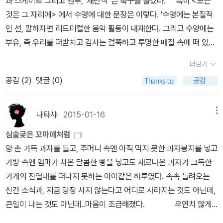
과 스케이트 그리고 권투, '채만식' 은 축구를 즐겼다. 특히 <모든
인들이 그의 장례를 치렀다. 그렇게 세상을 떠난 뒤 그를 추모하는 기
나 부쩍 통제가 심했고 쌀, 잡곡은 물론 석유를 비롯한 거의 모든 물자
것은 그 자리에> 에서 수영에 대한 문장은 이렇다. '수영에는 본질적
사들이 곳곳에서 등장했다. 최열의 『이중섭 평전』은 생전의 이중섭의
사용을 억제하기 위해 시행하는 배급제도로 일상생활은 곤란해져가
인 선, 말하자면 리드미컬한 음악 활동이 내재한다. 그리고 수양에는
생애를 추적하는 것은 물론 사후 쏟아지듯 뜨거워진 그에 대한 관심
고 있었다. 이중섭은 시국이나 정세에 특별히 반응하지 않았다. 성격
부유, 즉 우리를 떠받치고 감사는 걸쭉하고 투명한 매질 속에 떠 있는
의 현상 역시 고스란히 담았다. 후일담에 그치지 않고 ‘외전-그 떠난
그대로 활발하고 유쾌한 일상을 유지했다. 150225
상태가주는 경이로움이 있다', 사람마다 자신의 몸과 마음을 편하고
후’라는 별도의 장을 할애해서 그의 불명확한 사인을 밝히고, 그를 추
더보기
안전하게 유지하면서도 자유와 행복감을 주는 육체적 도는 정신적 활
모하거나 회고하는 모든 기록을 살폈으며 이후 1957년부터 2005년
공감 (
2
)
댓글 (0)
동은 그만의 세계를 구축하는 원동력이 된다.
까지 대규모로 열린 그의 작품전의 풍경을 통해 그에 관한 우리 사회
의 열기를 들여다본다. 또한 서귀포시에 세워진 이중섭미술관 개관
당시 진품이 거의 소장되지 못한 현실에 대한 안타까움, 그의 유작에
나타샤
2015-01-16
메뉴
관한 논란 등을 아우르며 이중섭을 우리가 어떻게 소비해 왔는지에
심술궂은 꼬마애처럼
대해서도 냉정하게 되돌아보는 계기를 제공한다. 9월은 실로 이중섭
양 손 가득 과자를 들고, 주머니 속엔 아직 먹지 못한 과자봉지를 넣고
의 달이다. 그는 1916년 9월 16일에 태어나 1956년 9월 6일에 세
가방 속엔 엄마가 사온 달콤한 빵을 넣고도 새로나온 과자가 그득한
상을 떠났다. 벌써 세상을 떠난 지 58년. 이제 그를 그저 소비하기만
가게의 진열대를 떠나지 못하는 아이같은 하루였다. 속속 들려오는
하는 우리의 방식을 바로잡을 때도 되었다고 저자는 말없이 말을 건
신간 소식과, 지금 당장 사지 않는다고 어디로 사라지는 것도 아닌데,
넨다. 화가 이중섭을 살피는 첫걸음, 그의 생애와 그가 이룩한 예술 세
큰일이 나는 것도 아닌데..마음이 조급해졌다. 우연치 않게
계의 밀접성에 주목하다 이중섭은 길지 않은 생애를 이 땅에 살면서
이중텐 중국사 1권과 2권을 선물 받았었다. 중국의 말 그대로 大河