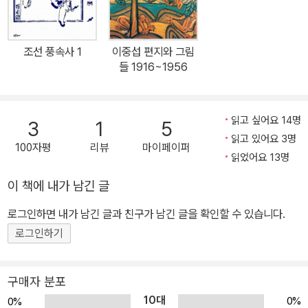
인공이 아닌 한 인간으로서의 이중섭의 삶은 과연 어떤 것일까. 미술
정되었고, 한국미술 저작상, 간행물문화대상, 월간미술대상, 정현웅
사학자 최열이 쓴 『이중섭 평전』은 바로 그런 물음표에서 출발했다.
연구기금 등을 받았다. 가장 최근에는 『옛 그림으로 본 서울』로 제4
우리 미술사에 빠질 수 없는 이름이 된 화가 이중섭을 이대로 허상 속
회 혜곡 최순우상을 수상했다.
조선 풍속사 1
이중섭 편지와 그림
에 머물게만 할 수 없다는 저자의 의지는 한 인간에 대한 밝혀진 모든
들 1916~1956
기록을 들추게 했고, 그것은 원고지 약 4천 매 분량으로 거듭났다. 이
로써 우리는 이중섭의 탄생부터 죽음까지의 족적을 만날 수 있게 되
었고, 삶의 고비에 마주할 때마다 겪었을 이중섭의 고뇌를 느낄 수 있
읽고 싶어요 14명
3
1
5
게 되었다. 숱하게 흩어진 수많은 기록과 기록 속에서 발견한, 이중섭
읽고 있어요 3명
100자평
리뷰
마이페이퍼
이라는 한 인간의 실체는 다시 원점으로 돌아와 그가 왜 신화의 주인
읽었어요 13명
공일 수밖에 없는가를 역설적으로 웅변하고 있다. 이제 이중섭을 알
이 책에 내가 남긴 글
고 싶다면 우리는 이 한 권의 책을 펼쳐야 한다. 그 속에 지금껏 감춰
로그인하면 내가 남긴 글과 친구가 남긴 글을 확인할 수 있습니다.
진 이중섭 생애의 실체와 그의 예술 세계가 고스란히 담겨 있다. 이중
섭에 관한 명실상부한 정전의 탄생, 우리 미술사 연구의 새로운 이정
로그인하기
표가 등장하다 약 40여 년 전 열일곱 나이에 이중섭 작품과 우연히
만난 저자 최열은 세월이 흘러 우리 미술사를 연구하는 학인으로 살
구매자 분포
면서 이중섭을 늘 마음 한켠에 두고 살았다. 불분명한 것들 투성이인
10대
0%
0%