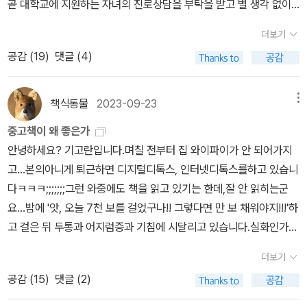
곧 대학교에 지원하는 자녀의 진로상담을 부탁을 받고 별 생각 없이
니다.'(9쪽)그런데 이 번역문은 저자의 의도를 독자에게 잘못 전달하
응한 것. 문제는 내가 아이들을 전혀 모른다는 점이다. 아이를 키워본
고 있다. 왜냐하면 '희귀 고서점'과 '희귀하면'과 '희귀 고서적에 취미
더보기
적도 없고 관심도 별로 없고. 그저 어린 친구들의 우경화를 걱정하는
가 있는'으로 옮긴 영어 단어는 각각 antiquarian booksellers(고서
공감 (
19
)
댓글 (4)
것이 거의 전부인 내가 받지 말았어야 하는 청이 아닌가 생각을 지금
점)와 antique(골동)과 antiquarian taste in books(고전을 좋아
은 하고 있다만 그건 어제를 겪고 난 후의 일이고 당시엔 뭐 한 두 마
하는)이기 때문이다.번역서는 원문에도 없는 '희귀'라는 단어를 굳이
디 해주고 밥을 먹여서 보내면 될 것이라 가볍게 생각했었다. 만나고
책식동물
2023-09-23
메뉴
집어넣어서, 마치 저자가 희귀본 수집가라도 되는 듯한 인상을 심어
나서 한 세 시간 정도를 보낸 것 같다. 밥도 먹이고 대화도 하고 차도
주었는데, 실제로는 베스트셀러나 대학 교재만 취급하는 뉴욕의 일반
중고책이 왜 좋은가
마시면서 책도 사주고 등등. 다 끝나고 느낀 점은 일단 기가 빨린 듯
서점에서는 구할 수 없는 고전을 런던에서 중고로라도 구해 읽으려는
안녕하세요? 기고란입니다.며칠 전부터 집 와이파이가 안 되어가지
무척 피곤했다는 것이고. 내가 아이들에 대해 아는 것이 거의 없다는
열성 독자일 뿐이다.즉 저자의 말은 희귀본 수집 그 자체가 목적이라
고...본의아니게 퇴근하면 디지털디톡스, 인터넷디톡스를하고 있습니
점. 그리고 대화를 유도하는 것이 어려웠다는 점. 거기에 성향 등 아이
기보다는, 고전을 읽으려다 보니 중고로 구할 수밖에 없는 독자의 고
다ㅋㅋㅋ;;;;;;;그런 와중에도 책을 읽고 있기는 한데,잘 안 읽히는군
에 맞춰 무슨 이야기를 해줘야 하는지 전혀 감을 못 잡았다는 점이다.
충을 담고 있다고 봐야 한다. 그래야만 바로 뒤에 나오는 하소연(우리
요...밤에 '앗, 오늘 7천 보를 걸었구나!! 그렇다면 만 보 채워야지!!!'하
부탁을 들어줬으니 그것으로 만족해야지 싶다만 일단 오늘까지도 털
동네에서 고전은 고가의 희귀본 아니면 학생들이 보는 교재밖에 없
고 걸은 뒤 두통과 어지럼증과 기침에 시달리고 있습니다.실화인가?
린 체력이 회복되지 않고 있음이다. 가볍게 업무처리를 하고 남은 하
다)과도 아귀가 맞는다.영화에서는 원작에 없는 장면을 추가해서 저
진짜 어이 없어오늘 새로운 책을 시작했지만,어딘가 재미가 없어서ㅋ
루는 늘어져 있는 것으로 한 주를 마무리하게 되었다. 제임스 조이스
더보기
자의 처지를 더 명료하게 보여준다. 즉 저자는 당시 베스트셀러인 노
ㅋㅋ중도하차합니다.아마 알라딘에서 택배를 많이 받으시는 분들은
의 일대기 만화부터 모두 즐겁게 읽었다. 다니구치 지로의 만화는 늘
공감 (
15
)
댓글 (2)
먼 메일러의 <나자와 사자>가 잔뜩 쌓인 신간 서점에 가서 영국 고전
아실 겁니다!!!저는 속표지에 남긴 글이나 책장 귀퉁이에 적은 글을 참
생각할 것이 많아지게 한다. 조이스의 일대기는 그의 작품과 함께 보
이 있는지 문의했다가 '뉴욕엔 그런 책 읽는 사람이 없다'는 직원의 답
좋아해요. 누군가 넘겼던 책장을 넘길 때의 그 동지애가 좋고, 오래 전