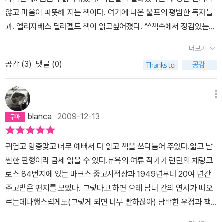
사랑에반발하기 위해 그냥 참고 책장에 넣어두기로 한다. 게다가 밑
에서 20년 세월의 깊은 우정이 전달되는 것에 경이로움을 느꼈다. 소
않고 마음이 따뜻해 지는 책이다. 여기에 나온 울프의 평범한 독자들
다,그래서 다행이었다. 서로 애틋하지만 적정의 그리움을 가질 수 있
줄도 쳤잖아! 음.. 짝짝. 잘한거야.뭐...조금은 연관있는 직업에 종사하
설이나 드라마를 넘어서는 진중함 때문일까? 모든 것이 너무 빨리 지
과. 엘리자베스 딜라펠드 책이 읽고싶어졌다. ^^책속에서 정감있는
는 거리감그런 거리감을 유지하면서도 친밀함을 나눌 수 있는 누군가
는 사람이니깐, 파본은 나올 수도 있다.고 이해하련다. 고의적이지도
나가고 잊혀지고 소비되는 디지털 세상에서는 찾기 힘든 느림의 미
사람들. 그리고 덤으로 책속의 책을 발견하는 기쁨이있다. 조아조아..
에게 손편지를 쓰고 싶은 밤이다,
않고 물론, 당연히, 악의적인것두 아니니.내 불편과 불쾌함까지 참으
더보기
학, 기다림의 미학 덕분일까.폭염주의보가 내리는 한 여름에 어울리
흐흐' 그 사람말이 관광객들은 늘 자기가 원하는 것만을 찾는대요. 전
면서 하는 일은 아니니, 사실 뭐 그닥 손해날 것두 아니다.이 책의 사
는 책이 아니었는데도, 줄어드는 책장을 안타까워하며 즐겁게 읽었
공감 (
3
)
댓글 (0)
영국문학속의 영국을 찾아 갈 거라고 그랬더니 이렇게 말하더군요. '
랑스러움이전염된 것인가?성탄에 읽기에 더더욱 따뜻해지는 책이 아
다. 그들의 편지 책 구매가 끊어지게 되었을 때에는 눈물까지 날 정도
그렇다면 거기에 있어요 ' ' bon voyage ^^
닐까 싶다. adorable이 딱 어울리는 책!
로. 좋은 사람들에게 선물하고픈 예쁜 책이다. 헬렌과 프랭크처럼 아
메뉴
날로그는 아니지만, 그들을 닮은 인연과 우정도 내게 있는 듯하다. 고
blanca
2009-12-13
마운 일이다. 좋은 사람들의 얼굴이 두루 스쳐간다. 한 권의 향기나는
책이 마음을 따스하게 어루만진다. 그래서 더 좋은 책이다. 채링크로
귀엽고 앙증맞고 너무 예뻐서 다 읽고 책을 쓰다듬어 주었다.얇고 날
스 84번지.지식e 두 도시를 오간 편지
씬한 판형이라 금세 읽을 수 있다.뉴욕의 여류 작가가 런던의 채링크
로스 84번지에 있는 마크스 중고서적상과 1949년부터 20여 년간
주고받은 편지를 모았다. 그렇다고 하면 으레 남녀 간의 연서가 떠오
르는데다행스럽게도(그렇게 되면 너무 빤하잖아) 담박한 우정과 책
에 대한 못말리는 애정이 버무려져 있는 책이다.먼지와 곰팡이와 세