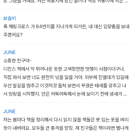
도 그랬을 거예요. 저는 속표지에 남긴 글이나 책장 귀퉁이에 적은 글
을 참 좋아해요. 누군가 넘겼던 책장을 넘길 때의 그 동지애가 좋
고, 오래 전에 세상을 떠난누군가의 글은 언제나 제 마음을 사로잡는
보슬비
답니다.(50)
혹 채링크로스 가 84번지를 지나가게 되거든, 내 대신 입맞춤을 보내
주겠어요?
JUNE
소중한 친구야-
디킨스 책에서 막 튀어나온 듯한 고색창연한 멋쟁이 서점이더구나.
직접 와서 보면 너도 완전히 넋을 잃을 거야. 외부에 진열대가 있길래
우선 발길을 멈추고 이것저것 들쳐 보면서 꾸경꾼 태세를 갖추고 나
서 방랑을 시작했지. 안은 어둑어둑해서 눈에 보이기 전에 냄새가 먼
저 손님을 반기더구나. 참 기분 좋은 냄새야. 설명하기가 쉽지는 않지
만, 먼지와 곰팡이와 세월의 냄새에, 바닥과 벽의 나무 냄새가 얽히고
JUNE
설킨 냄새라고 하면 될까......-52쪽
저는 봄마다 책을 정리해서 다시 읽지 않을 책들은 못 입는 옷을 버리
듯이 내버려요. 모두들 큰 충격을 받징. 제 친구들은 책이라면 별나게