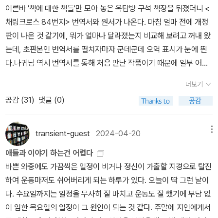
이른바 '책에 대한 책들'만 모아 놓은 옥탑방 구석 책장을 뒤졌더니 <
감정이 느껴지는 아날로그적인 매체라는 것도 마음에 든다.이렇게 매
채링크로스 84번지> 번역서와 원서가 나온다. 마침 얼마 전에 개정
력적인 서간문에 재미와 감동을 이제서야깨닫게 된것은 아마도 내가
판이 나온 것 같기에, 뭐가 얼마나 달라졌는지 비교해 보려고 꺼내 왔
디지털시대에 살고 있기 때문인 것 같다. 처음 서간문을 접했던 것은
는데, 초판본인 번역서를 펼치자마자 군데군데 오역 표시가 눈에 띈
약 15년 전이였지만 당시에는전혀 서간문의 매력을 알지 못했다. 그
다.나귀님 역시 번역서를 통해 처음 만난 작품이기 때문에 일부 어색
저 읽기까다로운 책, 재미 없는책이였다. 물론당시에 서간문을 읽기
한 부분이 있기는 했어도 오역이라고 단정하지는 못하다가, 나중에야
에는 어렸기 때문이라는 이유도있었다. 그러나 그때는 현재의 디지털
더보기
헌책방에서 (가격표를 보니 신고서점에서 인터넷으로 구입한 듯하
시대보다 조금 더 감성이 살아 있는 시기였던이유도 있다고 생각한
공감 (
31
)
댓글 (0)
다) 입수한 페이퍼백과 비교해 보니 예상 외로 오역이 많아 실망하고
다.이 책은 오랜 세월 다른 대륙에 사는 사람들의 서신교환에서 오는
말았다.애초에 분량 자체가 많지 않은 책이다 보니 빈번한 오역이 더
감동이 주가 되지만, 여러가지 멋진 책들에 대한 정보와 당시의 시대
욱 눈에 거슬릴 수밖에 없는데, 한편으로는 서적이나 인물에 대한 무
transient-guest
2024-04-20
메뉴
상을 엿볼 수 잇는 재미도솔솔하다. 한가지아쉬운 점은책의 여백이많
지가 원인이고, 또 한편으로는 번역과 편집 과정에서의 부주의가 원
다는 것이다. 한페이지에 다 들어갈 내용들을 여백을 많이 줌으로써
애들과 이야기 하는건 어렵다
인이다. 특히 그냥 옮기면 되는데도 굳이 머리 굴리다 틀린 경우가 종
분량을 살짝 늘린 것 같아 조금 마음에 들지 않았다. 그리고 표지가까
바쁜 와중에도 가끔씩은 일정이 비거나 정신이 가출할 지경으로 탈진
종 있었다.예를 들어 저자가 서점에 보낸 첫 번째 편지(1949년 10월
만색이라표지와 제목만 본다면 추리소설이나 호러소설같은 느낌이
하여 운동마저도 쉬어버리게 되는 하루가 있다. 오늘이 딱 그런 날이
5일)에서 다음과 같은 대목을 보자: '저는 '희귀 고서점'이라는 말만
든다는 점도안타깝다. 하지만정말멋지고 감동적인 책이므로 주변의
다. 수요일까지는 일정을 무사히 잘 마치고 운동도 잘 했기에 부담 없
봐도 기가 질리곤 하는데, '희귀' 하면 곧 값이 비쌀 것이라는 생각부
모든분들께 강력추천 해주고 싶다!
이 임한 목요일의 일정이 그 원인이 되는 것 같다. 주말에 지인에게서
터 들기 때문입니다. 저는 희귀 고서적에 취미가 있는 가난한 작가입