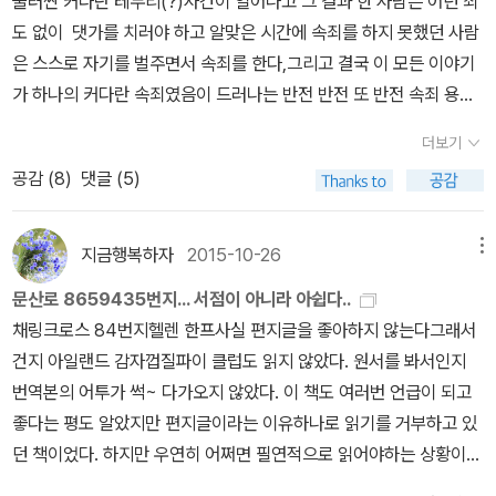
둘러싼 커다란 테두리(?)사건이 일어나고 그 결과 한 사람은 어던 죄
러나는 흑막의 정체를 (자랑은 아니지만) '괴인'에서 금방 추론할 수
나 많은데 이미 읽은 책을 껴넣기는 쉽지 않더라. 그래서 아직 이 책을
초판본에는 이렇게 번역되어 있다.위의 인용문은 저자가 보낸 항의
방대해서 11권짜리라고 하네요?이 두 권이 끝입니다. 진짜...ㅋㅋㅋ
도 없이 댓가를 치러야 하고 알맞은 시간에 속죄를 하지 못했던 사람
있었다. 여러 작품들에서 모티브를 가져다 구성한 세계관이기 때문
못사고 있었는데, 아아,방금전에,알라딘 서재를 둘러보다가 다른 분
편지에 대한 서점 측의 답변 가운데 일부다. 서점에서 보낸 소포를 뜯
ㅋㅋㅋㅋㅋㅋㅋㅋㅋㅋㅋ그만큼 안 읽었습니다....하지만?제가 어떤
은 스스로 자기를 벌주면서 속죄를 한다,그리고 결국 이 모든 이야기
에 이건 책을 많이 읽은 사람이 아니라면 전혀 짐작할 수 없는 이름이
의 페이퍼로 알게됐다. 이 책이...2017년 4월에 새로 나왔네?????
다 보니, 그 포장지가 신문지 같은 싸구려 종이가 아니라 웬 고전 서적
독자인지 생각하게 하네요.이 책 초반에서(전 초반만 읽었으니깐ㅎ
가 하나의 커다란 속죄였음이 드러나는 반전 반전 또 반전 속죄 용서
었다만 그만큼 쉽게 예측이 가능한 인물이기도 했다. 위험을 무릅쓰
아아. 이젠 정말 사야겠구나, 사야겠어. 이 새로운 표지로 사서 나는
의 낱장이라는 사실을 깨닫고는, 고서를 취급하는 서점에서 왜 책을
ㅎ)헬렌 한프의 편지 내용이...중고책 샀는데 놓으니까 딱 어떤 부분
이런 단어를 떠올리면 사라믈은 김창동의 영화 <밀양>을 떠올린다.
고 따라간 추리의 끝에서는 이미 죽은 모리어티 교수의 그림자가 짙
다시 읽어봐야겠어. 여전히 가끔 이 책 얘기를 하고, 그러면서 달걀을
훼손하느냐며 노발대발했던 거다.그런데 앞에서도 말했듯이, 위의 인
더보기
이 펼쳐지더라.중고책은 이전 주인의 흔적이 보여서, 어떤 내용을 특
어쩌면 그의 또다른 작품 <시>도 용서와 속죄에 대한 이야기이기도
게 배여있다. 언제 다음 이야기가 나올지, 아니 나오기는 할지 모르지
보내고 책을 보내고, 하는 책의 일화를 얘기하는 칠봉이 생각이 너무
용문은 오역이다. 제대로 옮기자면 이렇게 되어야 한다: '어쩌다 표지
공감 (
8
)
댓글 (5)
히 좋아했는지 알 수 있어서 좋다....그런 내용이 있었습니다.저는 이
하다,그러나 내가 떠올리는 것은 이정향의 <오늘>이다,용서를 해야
만 이렇게 홈즈의 세계관은 이미 다양한 작품에서 펼쳐지고 있어서
나서, 이 봄, 날도 좋은데, 아아, 기분이 참 거시기해지면서.....이 책에
가 떨어져 나간 낱권이 두 권 들어와서 그랬습니다. 설령 우리가 단돈
걸 읽으면서 호오??? 했는데아니, 그렇게 비언어적인 흔적...저는 별
히지만 하지 않을 권리도 있다, 피해자에게는 용서 이전에 반성이 있
원하면 얼마든지 새로운 이야기를 구할 수 있어 즐겁다. 지금도 이미
대한 어떤 그리움 같은 것이 왈칵 솟는다. 오, 채링크로스 84번지
1실링에 팔겠다 하더라도, 정신이 온전한 사람이라면 절대 구입할 리
로 좋아하지 않거든요.(ㅋㅋㅋㅋㅋㅋㅋㅋㅋㅋㅋㅋㅋㅋㅋㅋㅋㅋㅋㅋ
어야 하고 변화가 있어야 하고 사죄하는 과정은 필수 불가결한 것이
세 권 정도를 집에 가져다 놓고 하나씩 보고 있을 정도로 많다. 다 끝
지금행복하자
2015-10-26
메뉴
여...(이거 아직 안읽어본 분이 계신다면, 거침없이 추천드립니다. 무
가 없는 품질의 낱권이었거든요.'결국 하자 있는 물건이라 헐값에도
ㅋㅋ)그런데 한편으로는 이렇게...죄의식없이 중고책 사는 게 부럽기
지만 용서는 선택사항이지 의무사항이 아니다,사람들은 용서가 얼마
내면 아마 홈즈와 러브크래프트의 세계관을 엮어낸 새로운 시리즈를
조건 읽어보셈!)막 마음이 몰랑몰랑 말랑말랑 해져서 이 책 사야겠다
안 팔릴 터이니 (물론 알라딘 같으면 '상급'에 판매했겠지만!) 아예 판
문산로 8659435번지... 서점이 아니라 아쉽다..
도 했어요왜냐면!!!제가 어차피 책을 썰 것이기 때문에가능한 한 중고
나 아름다운지 얼마나 거룩한지를 말하지만 막상 사죄에 대해서는 잊
시작할 것 같다. 그림이 예쁘고 글이 따뜻하다. 어린 시절 동네에서 본
고 당장 주문할 것처럼 굴다가, 나는 오늘 아침 나의계정을 확인했다
매불가능한 제품이라 판단되어 책을 찢어서 포장지로 재활용했다는
채링크로스 84번지헬렌 한프사실 편지글을 좋아하지 않는다그래서
책으로 사고 있는데,알라딘이라는 대형 유통업체에서 사고 있기 때문
는다,그 사람이 얼마나 진심인지 얼마나 댓가를 현실적으로 치렀는지
'슈퍼'와 '연쇄점'이 생각나면서 아련하게 83년의 도화동 제일시장 앞
가 3개월 순수구매액을 보고 놀랐었다는 데 생각이 미친다...아니, 정
뜻이다.(예전에 어떤 출판사에서도 폐기 도서를 조각조각 잘라 홍보
건지 아일랜드 감자껍질파이 클럽도 읽지 않았다. 원서를 봐서인지
에알라딘은 같은 책으로 돈 두 번 벌고,작가와 번역가와 출판사는 돈
는 넘어간다,그저 용서만이 온세상을 아름답게 하고 살기좋게 하고
의 동네의 모습이 살아나는 것 같다. 꼬맹이 주제에 '여자친구'와 동네
신줄을 놓았나..언제 59만원 어치의 책을 산거지...나 좀 어이가 없
용으로 무료 배포한 적이 있었다!)위에 언급한 오역 사례 이외에도 인
번역본의 어투가 썩~ 다가오지 않았다. 이 책도 여러번 언급이 되고
을 벌지 못하는...이 현실... 굉장히 불합리하다고 느껴졌어요.물론 헬
옳은 것이라고만 말한다,피해자는 제 상처를 추스르기도 전에 용서해
를 걸어다니면서 데이트를 했으니 모든 것이 late bloomer였던 녀
네? 내가 오늘 저거 보면서 생각한 게, 최근 3개월간 순수구매액 10
명을 착각한 경우, 동음이의어를 잘못 이해한 경우, 번역어를 잘못 선
좋다는 평도 알았지만 편지글이라는 이유하나로 읽기를 거부하고 있
렌 한프 역시 중고책을 사지만,그 중고책 서점은 대형 체인점이 아니
야하는 압박속에 갖히고 만다,용서 하지 않을 권리는 누구에게나 있
석치고는 꽤 빠른 시작이었구나 싶다. 이렇게 옛집을 개조해서 가게
만원대로 내려놓고나서 책 사자..그 전에는 사둔 거 읽기만 하자, 였는
택한 경우, 기타 누락과 오독의 사례까지 여러 가지 오류가 있다. 가볍
던 책이었다. 하지만 우연히 어쩌면 필연적으로 읽어야하는 상황이
라개인이 하는 곳이니까요......가뜩이나 제가 좋아하는 분야는책도 비
다,그러나 사죄는 권리가 아니라 마땅히 해야할 과제이다, 김애
와 살림집, 그리고 집 안쪽으로 마당공간이 있는 구조의 집이 참 예쁘
데...채링크로스 84번지가 새로 나오기 있긔없긔? ㅠㅠㅠㅠㅠㅠㅠㅠ
게 뒤적여도 문제가 많았으니, 작정하고 살펴보면 뭐가 더 나올지 모
만들어졌다. 자꾸 눈에 밟히는 것이 읽어야 되는 책이었나 보다. 생각
싸고 잘 팔리는 책들도 좀처럼 없는데ㅋㅋ나라도 새 책 사야 하는 거