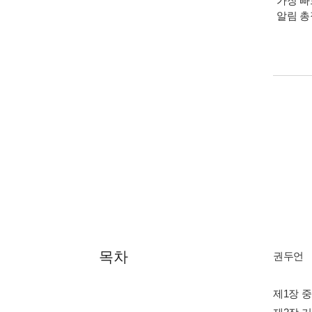
가장 빠
알림 
목차
권두언
제1장 