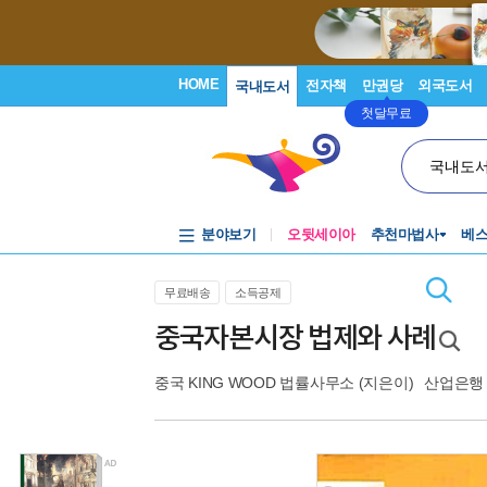
HOME
전자책
만권당
외국도서
국내도서
첫달무료
국내도
분야보기
오뒷세이아
추천마법사
베
무료배송
소득공제
중국자본시장 법제와 사례
중국 KING WOOD 법률사무소
(지은이)
산업은행