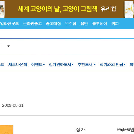
알라딘굿즈
온라인중고
중고매장
우주점
음반
블루레이
커피
서
스트
새로나온책
이벤트
정가인하도서
추천도서
작가와의 만남
북
2009-08-31
정가
25,000