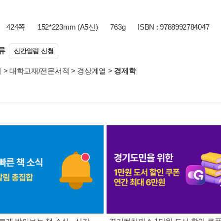
424쪽
152*223mm (A5신)
763g
ISBN : 9788992784047
류
신간알림 신청
서
>
대학교재/전문서적
>
경상계열
>
경제학