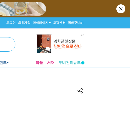
로그인
회원가입
마이페이지
고객센터
장바구니
(0)
투비컨티뉴드
펀드
북플
서재
창작플랫폼
투비컨티뉴드
원