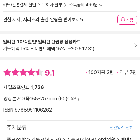
카드/간편결제 할인
무이자 할부
소득공제 490원
관심 저자, 시리즈의 출간 알림을 받아보세요
신청
알라딘 30% 할인! 알라딘 만권당 삼성카드
카드혜택 15% + 이벤트혜택 15% (~2025.12.31)
9.1
100자평 2편
리뷰 7편
세일즈포인트
1,726
양장본
263쪽
188*257mm (B5)
658g
ISBN 9788951106262
주제분류
신간알림 신청
종교/역학
>
기독교(개신교)
>
기독교(개신교) 신앙생활
>
예배/