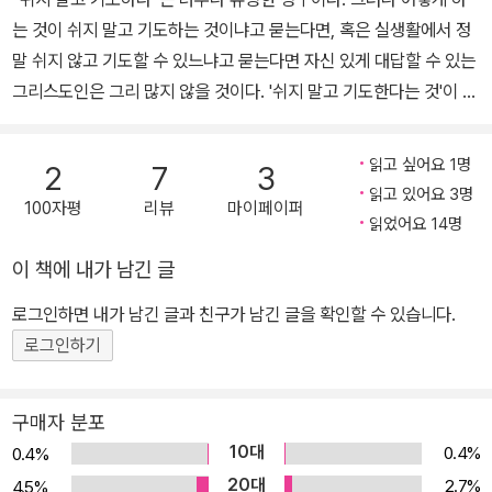
관한 연구〉로 종교학 박사학위를 받았다. 저서로는 노장사상을 풀이
는 것이 쉬지 말고 기도하는 것이냐고 묻는다면, 혹은 실생활에서 정
한 《도덕경》 《장자》, 예수의 어록인 도마복음 해설서 《살아 계신 예
말 쉬지 않고 기도할 수 있느냐고 묻는다면 자신 있게 대답할 수 있는
수의 비밀의 말씀》, 종교의 이해와 분석을 담은 《세계 종교 둘러보
그리스도인은 그리 많지 않을 것이다. '쉬지 말고 기도한다는 것'이 상
기》 《예수는 없다》 《불교, 이웃종교로 읽다》 《오강남의 그리스도교
징하는 삶을 따르는 것은 가능하지만, 물리적인 차원에서는 불가능하
이야기》 《진짜 종교는 무엇이 다른가》 《오강남의 생각》 《종교, 다시
지 않겠느냐고 생각하는 그리스도인이 더 많을 지도 모른다. 그럼에
깨달음이다(공저)》 《나를 찾아가는 십우도 여행(공저)》 등이 있고,
읽고 싶어요 1명
2
7
3
도 성경은 분명히 “쉬지 말고 기도하라”고 말하고 있다. 쉬지 않고 기
번역서로 틱낫한 스님의 《살아계신 붓다 살아계신 예수》 《귀향》, 칼
읽고 있어요 3명
100자평
리뷰
마이페이퍼
도하는 것은 정말 가능할까? 1880년대 후반, 러시아의 한 시골 청년
릴 지브란의 《예언자》를 비롯하여 《예수 하버드에 오다》 《이 순간 나
읽었어요 14명
이 쓴 것으로 알려진 이 책은 ‘쉬지 않고 기도하는’ 삶이 어떤 삶인지
에게 힘이 되는 고전 필독서 50》 등이 있다. 북미 여러 대학과 서울대
이 책에 내가 남긴 글
를 보여준다. 책의 주인공은 어느 날 “쉬지 말고 기도하라”는 말씀을
·서강대 등의 객원교수, 북미한인종교학회 회장, 미국종교학회AAR
읽고 어떻게 하는 것이 쉬지 말고 기도하는 것인지, 그 방법을 찾기 위
한국종교분과 공동의장을 역임했다. 캐나다 리자이나 대학교 비교종
로그인하면 내가 남긴 글과 친구가 남긴 글을 확인할 수 있습니다.
해 순례의 길을 떠난다. 그러던 중 순례자는 큰 스승을 만나 “예수의
교학 명예교수로, 북미와 한국을 오가며 집필과 강연을 하고 있다. 제
로그인하기
기도”(주여, 제게 자비를 베푸소서)를 배우고, 하루에 3,000번씩, 6,
17회 코리아타임스 한국현대문학 영문번역상(장편소설 부문)을 수
000번씩, 나중에는 1만 2,000번씩 반복하여 기도를 함으로써 기도
상했다.
구매자 분포
가 마음 깊은 곳에 이르며 평온해지고 하나님과 합일되는 황홀의 경
10대
0.4%
0.4%
지를 체험하게 된다. 이 책은 이렇게 깊은 영성을 체험하게 된 순례자
20대
2.7%
4.5%
의 기도 여행에 관한 이야기이다. 이 책은 이미 영어로도 여러 번역본