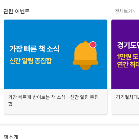
관련 이벤트
전체보기
가장 빠르게 받아보는 책 소식 - 신간 알림 총집
경기컬처패스
합
책소개