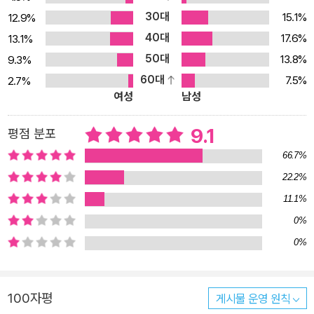
30대
15.1%
12.9%
이 나와 있으며 영성을 추구하는 사람들에게 큰 감동을 불러 일으켰
40대
다. 이 책을 두고 미국의 저명한 종교학자 휴스턴 스미스 교수는 “러
17.6%
13.1%
시아 영성의 고전”이라 했고, 샌프란시스코 대학 종교학자 제이콥 니
50대
13.8%
9.3%
들먼 교수는 “지난 100년 동안 나온 가장 영향력이 큰 종교 서적으로
60대
7.5%
2.7%
여성
남성
사람의 삶을 바꾸어 주는 희귀한 책들 중 하나”라고 칭송했다. 심지어
는 톨스토이의 전쟁과 평화』, 도스토예프스키의 『백치』와 더불어 러
9.1
평점 분포
시아 혁명 이전 “러시아 문학의 3대 걸작”이라 주장하는 사람도 있
다. 이 책의 역자 오강남 박사는 1970년대 초 캐나다에 유학하면서
66.7%
이 책을 처음으로 접했는데 그 당시 기독교에도 불교의 ‘염불’과 같은
22.2%
종교적 수행이 있다는 사실에 놀라움을 금치 못했다고 한다. 그 후 캐
11.1%
나다 대학에서 가르치면서 종교학 개론 과목을 담당할 때에는 언제나
0%
학생들에게 이 책을 읽고 독후감을 써오라는 과제를 냈다. 그리고 한
0%
국 독자들에게도 이 책을 알리고 싶은 마음에 영어본으로 나온 모든
번역본들을 참고해 한국어로 번역했다. 책은 무엇보다 문장이 간결하
고, 평온한 느낌을 갖게 하여 조용하게 묵상할 수 있도록 도와준다. 사
100자평
게시물 운영 원칙
람들 앞에 소리를 내어 기도하는 것에 익숙해진 그리스도인들이라면