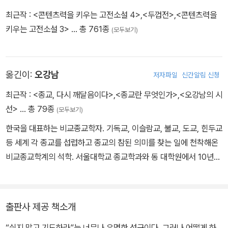
하던 오강남 교수가 번역했다. 문장이 간결하고, 평온한 느낌을 갖게
최근작 :
<콘텐츠력을 키우는 고전소설 4>
,
<두껍전>
,
<콘텐츠력을
하여 조용하게 묵상할 수 있도록 도와준다.
키우는 고전소설 3>
… 총 761종
(모두보기)
옮긴이:
오강남
저자파일
신간알림 신청
최근작 :
<종교, 다시 깨달음이다>
,
<종교란 무엇인가>
,
<오강남의 시
선>
… 총 79종
(모두보기)
한국을 대표하는 비교종교학자. 기독교, 이슬람교, 불교, 도교, 힌두교
등 세계 각 종교를 섭렵하고 종교의 참된 의미를 찾는 일에 천착해온
비교종교학계의 석학. 서울대학교 종교학과와 동 대학원에서 10년
동안 기독교를 중심으로 종교학을 공부했고, 비교종교학이라는 말조
차 생소하던 1970년대에 캐나다로 건너가 동서 종교와 철학에 몰두
하면서 종교에 대한 관점에 획기적인 변화를 경험했다. 캐나다 맥매
출판사 제공 책소개
스터McMaster 대학교에서 〈화엄華嚴 법계연기法界緣起 사상에
“쉬지 말고 기도하라”는 너무나 유명한 성구이다. 그러나 어떻게 하