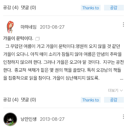
결국 파리의 아파트 한국어 본을 국제 배송시켜 재밌게 읽었다. 이후
공감 (
4
)
댓글 (0)
매년 연례 행사처럼 출간되는 기욤 뮈소의 책들을 나오는 대로 따라
읽고 있다는 파리의 아파트('17), 아가씨와 밤('18), 작가들의 비밀스
러운 삶('19) 인생은 소설이다('20)센강의 이름모를 여인('21..한국어
마하네임
2013-08-27
메뉴
는 22년 1월) 아, 벌써 다섯권째.작가 파리 6구 출신이라 책의 배경이
가을이 문턱이다.
낯설지 않기도 하고, 작가나 예술가들의 주인공이어서 어떤 친밀
그 무덥던 여름이 가고 가을이 문턱이다.영원히 오지 않을 것 같던
감?!)이 있어서 노스탤지어를 자극하는 책 읽기. 올해는 무슨 책을 낼
가을이 오다니. 아직 매미 소리가 잠들지 않아 여름은 만념의 추락을
지 궁금하다. 외국에 사는 옛 동네 친구가 매년 한번 귀국해서 어느 주
인정하지 않으려 한다. 그러나 가을은 오고야 말 것이다. 지구는 공전
말 한나절을 같이 보내는 느낌? 아니면 일년에 한번 예전 살았던 동
한다. 종교적 색채가 짙은 몇 권의 책을 골랐다. 특히 오강남의 책들
네 친구 만나러 파리 가는 느낌? 하여간 즐겁다. 천주의 어린 양, 세
을 집중적으로 읽을 참이다. 가을이 심난해지지 않도록.
상의 죄를 없애이는 이여 우리를 불쌍히 여기소서. 주 예수 그리스도
제게 자비를 배프소서 1차 세계 대전 독일군 장교였던 에른스트 윙거
더보기
의 회고록 성격의 소설.감정을 절제한 차가운 서술이 외려 전쟁의 참
공감 (
4
)
댓글 (0)
혹성을 격렬하게 보여준다음악책 두권.하루끼 소장 레코드 해설서?
그리고 에드워드 사이드와 바렌보임의 대담집.하루끼 소설에서 음악
낭만인생
2013-08-27
메뉴
의 역할이야 너무나 잘 알려진 이야기이고. 음악을 얼마나 사랑하고,