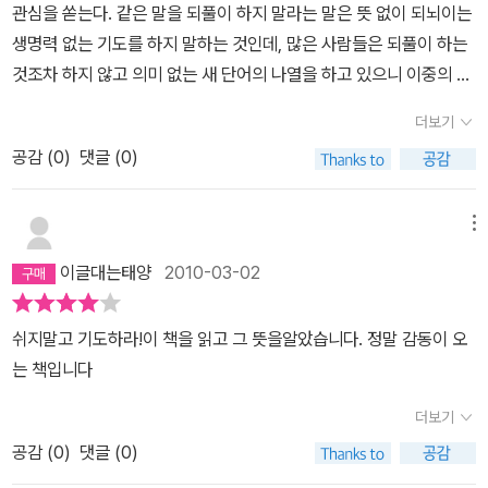
관심을 쏟는다. 같은 말을 되풀이 하지 말라는 말은 뜻 없이 되뇌이는
생명력 없는 기도를 하지 말하는 것인데, 많은 사람들은 되풀이 하는
것조차 하지 않고 의미 없는 새 단어의 나열을 하고 있으니 이중의 잘
못을 범하고 있는 셈이다. 이 저자는 이처럼 뜻없이 되풀이 하는 단어
더보기
에 생명력을 불어 넣을 것을 강조하고 있는 것이다. 지루하다 못해 피
공감 (
0
)
댓글 (0)
해갈 수 없는 작업을 결국은 해야 하는 명령받은 병사처럼, '주 예수
그리스도여, 자비를 베푸소서!'를 거듭해가면서 참된 기도의 혼을 불
어넣는 실천을 이 책의 저자는 명령하고 있다.
메뉴
이글대는태양
2010-03-02
쉬지말고 기도하라!이 책을 읽고 그 뜻을알았습니다. 정말 감동이 오
는 책입니다
더보기
공감 (
0
)
댓글 (0)