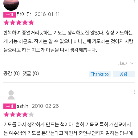
짧은 기도문을 마치 중들이 염불 외우듯이 하루에도 수만번을 반복하
한 구절이 그의 삶을 변화시켰다. 간절함은 그가 팔 한 쪽을 못 쓰게
여 기도하면서 새롭게 영적 눈이 떠지는 과정을 담은 일종의 소설입
된 것조차 은혜가 되고, 축복이 되게 한다. 마음이 뭉클해진다. 어떤
람이 맘
2016-01-11
니다. 하루의 시작을 기도로 하는 것이 아니라, 일상의 들숨과 날숨을
서적보다 더 간절히 수행해야 겠다는 열망을 일으킨다. 이 순례자의
'예수의 기도'와 함께 하는 이 청년의 열정에 놀랍기만 합니다. 저는
곁에서 쉬임 없이 기도하며 걸으면 고요해지고, 간절해지고, 기뻐지
반복하여 중얼거리듯하는 기도는 생각해보질 않았다. 항상 기도하는
'예수 내 친구, 항상 나와 동행하네'라는 문구로 바꾸어 실천해보려고
고, 감사해진다. 쉼없는 기도는 모든 수행자가 행해야 할 기본적인 일
게 가능 하군요. 작가는 알 수 없으나 하나님께 기도하는 것이지 사람
합니다.
임에 틀림이 없다. 화두참선 역시 오매불여(寤寐不如;자나깨나 한
들으라고 하는 기도가 아님을 다시 생각해봅니다.
결같이 (화두를 챙김))를 강조하고, 주역에서는 자강불식(自强不
더보기
息;스스로 힘써 쉬지 않음), 중용에서는 지성무식(至誠無息; 지극
한 정성은 쉼이 없다)을 강조하지 않았는가. 누구든 스스로 쉼없고 한
공감 (
0
)
댓글 (0)
결같이 근원을 향한 마음을 쉬지 않을 때 부질없는 희망과 탄식을 가
져오는 생각의 벌레들이 우리가 근원을 보는 거울을 더럽히지 못할
메뉴
것이며, 결국 우리는 우리 삶이 근원과 함께 호흡하고 있음을 깨달으
sshin
2010-02-26
리라.=========이 책을 읽은 친구 큰나무는 이 수행을 하고 있
다. 또 이 수행법의 방법을 취해 오빠도 진언수행을 하고 있다. 예수의
기도를 다시 생각하게 만드는 책이다. 흔히 기독교 특히 개신교에서
기도 혹은 그 기도방법은 열망과 실천을 동시에 던져준다. 이 이름 없
는 예수님의 기도를 본받는다고 하면서 중언부언하지 말하는 당부에
는 순례자와 그를 이끈 예수님과 큰스승에게 감사와 존경을 드린다.