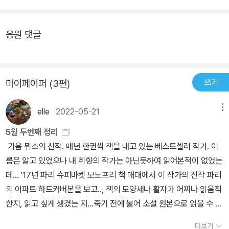
응원 댓글
쓰기
마이페이퍼 (3편)
elle
2022-05-21
메뉴
5월 두번째 정리
기욤 뮈소의 신작. 매년 한권씩 책을 내고 있는 베스트셀러 작가. 이
름은 알고 있었으나 내 취향의 작가는 아닌듯하여 읽어본적이 없었는
데... '17년 파리 슈퍼마켓 모노프리 책 매대에서 이 작가의 신작 파리
의 아파트 하드커버본을 보고.., 책의 모양새나 활자가 어찌나 읽음직
한지, 읽고 싶게 생겼는 지...죽기 전에 불어 소설 원본으로 읽을 수 있
으면 얼마나 좋을까.. 라는 불가능한 몽상을 해 보기도 했었다. 그래서
더보기