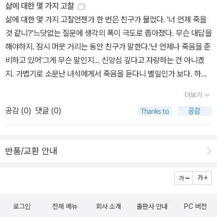
시간을 할애하고 있는지 잘 보여주는 책. 꽤나 음악을 오래 공부하고
삶에 대한 몇 가지 고찰
듣고 있지만 아직 연주가들과 연주의 차별성에 대해서까지 말할 내공
삶에 대한 몇 가지 고찰언젠가 한 번은 친구가 물었다. '너 언제 죽을
이 안되는 나로서는 그저 감탄할 뿐. 마침 이 책 읽는 중 '일년 한곡'의
것 같니?'느닷없는 질문에 생각의 폭이 극도로 좁아졌다. 무슨 대답을
선곡일과 딱 마주친 음악. 슈만 5중주. 하루 종일 이동하면서 여러 버
해야하지. 잠시 머뭇 거리는 동안 친구가 말한다.'난 언제나 죽음을 준
전으로 전곡을 들었던 것이 오래 기억에 남을 듯. 그리고 평행과 역
비하고 있어'그게 무슨 말인지... 신앙심 깊다고 자랑하는 건 아니겠
설... 바렌보임의 재발견. 에드워드 사이드는 문화이론 공부할 땐 많이
지. 가볍기로 소문난 녀석에게서 죽음을 듣다니 별일인가 보다. 하여
읽었는데 요즘 잊고 있었던 학자. 그의 저서중 음악은 사회적이다 라
튼 친구의 이야기를 뒤로하고 그동안 미룬 몇 권의 책을 손에 들었다.
더보기
는 책이 인상적이었던 기억이 난다. 음악을 사회학적으로 분석하는
그러다 문득 '나는 언제 죽지?'죽음을 턱하니 대면하니 삶의 의미가
공감 (
0
)
댓글 (0)
것에 대한 옹호와 변론... 어디에 꽂혀있으려나 조만간 다시 읽어보
붙잡으려는 욕구가 강하게 일어났다. 그렇구나. 삶은 언제나 진지한
자. 이 책은 읽은 책이라기 보다는 가지고 있다 정리한 책. 몇년 전인
것을. 다만 의미를 잃은 게으름 때문에 가치를 상실한다는 것을. 독서
가 지인들 사이에서 명리 공부의 바람(?)이 불었었는데...추천을 받아
를 생각하니 결국 종교와 고전으로 마무리 된다. 삶에 대한 성찰, 죽음
반품/교환 안내
책을 구입했었지만, 읽고 공부하지는 못했었다. 숙제로 남겨두고,,, 지
을 넘어서는 진리에 대한 집착. 뭐 그런 것들이 눈에 들어왔다.
금 읽으실 분께로...현재 나는 '기도'의 러시아 정교회 수도승처럼 순
박하고, 단순하게 주의 기도만을 외기도 여력이 없다. 다시 한번 '주
예수 그리스도, 제계 자비를 베푸소서'
로그인
전체 메뉴
회사 소개
출판사 안내
PC 버전