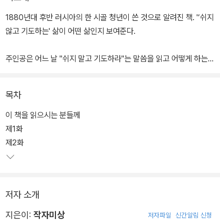
1880년대 후반 러시아의 한 시골 청년이 쓴 것으로 알려진 책. '‘쉬지
않고 기도하는' 삶이 어떤 삶인지 보여준다.
주인공은 어느 날 "쉬지 말고 기도하라"는 말씀을 읽고 어떻게 하는
것이 쉬지 말고 기도하는 것인지, 그 방법을 찾기 위해 순례의 길을 떠
난다. 그 길에서 순례자는 큰 스승을 만나 '예수의 기도(주여, 제게 자
목차
비를 베푸소서)'를 배우고, 하루에 3,000번씩, 6,000번씩, 나중에는
1만 2,000번씩 반복하여 기도를 함으로써 기도가 마음 깊은 곳에 이
이 책을 읽으시는 분들께
르며 평온해지고 하나님과 합일되는 황홀의 경지를 체험하게 된다.
제1화
제2화
이미 영어로도 여러 번역본이 출간되어, "러시아 영성의 고전" (휴스
턴 스미스 교수, 미국의 종교학자), "지난 100년 동안 나온 가장 영향
력이 큰 종교 서적으로 사람의 삶을 바꾸어 주는 희귀한 책들 중 하
저자 소개
나"(샌프란시스코 대학 종교학자 제이콥 니들먼 교수) 등의 찬사를
받았다. 캐나다 대학에서 종교학 개론 과목을 담당할 때 이 책을 사용
지은이:
작자미상
저자파일
신간알림 신청