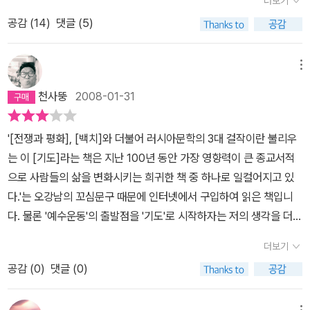
더보기
도, 제게 자비를 베푸소서'라는 구절을 쉬지 않고 반복한다. 반복하는
공감 (
14
)
댓글 (5)
동안 이는 좋은 생각, 혹은 나쁜 생각들을 밀어낸다. 구름은 길을 터주
지 않으면 사라진다. 생각들이 사라지고 점점 분명해지는 기도...예수
와의 교감을 느끼게 된다. 옮긴 이의 말대로 염불수행을 떠올리게 하
메뉴
는 대목이다. 모든 기도는 부질없는 생각과 걱정을 사라지게 하나 보
천사뚱
2008-01-31
다. 그것들을 우리에게서 떼어놓기만 해도 저절로 근원과 닿게 하나
보다. '항상 기뻐하십시오. 끊임없이 기도하십시오. 모든 일에 감사하
'[전쟁과 평화], [백치]와 더불어 러시아문학의 3대 걸작이란 불리우
십시오. 이것이 그리스도 예수 안에서 여러분에게 바라시는 하나님의
는 이 [기도]라는 책은 지난 100년 동안 가장 영향력이 큰 종교서적
뜻입니다'(데살로니가 전서 5:16-18/표준새번역)순례자가 수행한
으로 사람들의 삶을 변화시키는 희귀한 책 중 하나로 일컬어지고 있
것은 바로 이 말씀을 실천하는 것이다. 나 역시 앓아 누워 있을 때 이
다.'는 오강남의 꼬심문구 때문에 인터넷에서 구입하여 읽은 책입니
구절을 만났다. 항상 기뻐하고 모든 일에 감사하는 것은 마음대로 되
다. 물론 '예수운동'의 출발점을 '기도'로 시작하자는 저의 생각을 더욱
질 않는다. 그것이 저절로 되게 만드는 것이 쉬임없는 기도임을 깨달
강화하고 그 내용을 채우고자 읽었다는 것이 더 직접적이겠네요. 러
았다. 그렇다면 어떻게 쉬임없이 기도할 수 있을까...그러다 송담 스님
더보기
시아의 한 청년이 바울의 쉬지 말고 기도하라는 말에 필이 꽂혀 어떻
께 화두를 타게 되었다. 책을 읽는 내내 이 수행을 했던 순례자를 생각
공감 (
0
)
댓글 (0)
게 하면 쉬지 않고 기도할 수 있을지를 물으면서 다니다가, '예수의 기
하고, 그의 실천력과 사랑을 생각했다. 그에게 가르침을 폈던 큰스승
도' - '주 예수 그리스도, 제게 자비를 베푸소서' - 를 만나게 되고, 그
은 우연히 그와 마주친 것이 아니다. 그가 헤매며 이해하고자 했던 그
메뉴