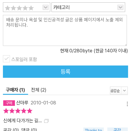
카테고리
처음에 책의 주인공이 행하는 기도 방식, 즉 “예수의 기도”가 낯설게
느껴질 수도 있을 것이다. 그러나 책을 읽다보면 어느새 예수의 기도,
우리가 알지 못했던 혹은 우리에게 익숙하지 않던 예수의 기도가 책
의 주인공에게 주었던 느낌, ‘팔다리로 감미로운 쾌감이 퍼지고’, ‘기
쁨으로 심장에 거품이 이는’ 그 느낌을 어렴풋이나마 이해할 수 있게
된다. 쉬지 말고 기도하는 삶을 꿈꾸는 모든 그리스도인들에게, 기도
현재
0
/280byte (한글 140자 이내)
로 영적인 성장을 꿈꾸는 모든 그리스도인들에게 “예수의 기도”는 새
스포일러 포함
로운 희망이 될 것이다.
등록
구매자 (1)
전체 (2)
산마루
2010-01-08
메뉴
신에게 다가가는 길...
공감 (
0
)
댓글 (0)