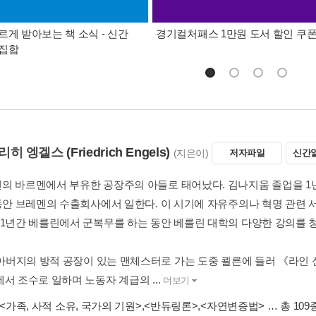
르게 받아보는 책 소식 - 신간
경기컬처패스 1만원 도서 할인 쿠
총집합
리히 엥겔스
(Friedrich Engels)
(지은이)
저자파일
신간
의 바르멘에서 부유한 공장주의 아들로 태어났다. 김나지움 졸업을 1년
 동안 브레멘의 수출회사에서 일한다. 이 시기에 자유주의나 혁명 관련 
 1년간 베를린에서 군복무를 하는 동안 베를린 대학의 다양한 강의를 
년 아버지의 방적 공장이 있는 맨체스터로 가는 도중 쾰른에 들러 《라인
서 조수로 일하며 노동자 계급의 ...
더보기
<가족, 사적 소유, 국가의 기원>
,
<반듀링론>
,
<자연변증법>
… 총 109