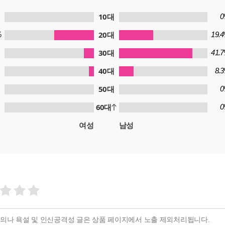
10대
0
20대
%
19.
30대
41.
40대
8.
50대
0
60대
0
여성
남성