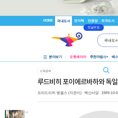
HOME
전자책
만권당
외국도서
국내도서
첫달무료
국내도
분야보기
오뒷세이아
추천마법사
베
소득공제
루드비히 포이에르바하와 독일
프리드리히 엥겔스
(지은이)
백산서당
1989-10-