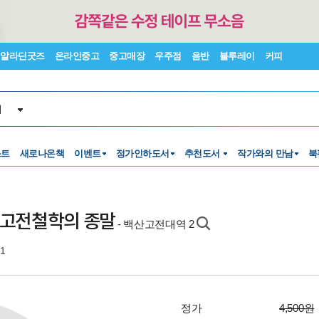
알라딘굿즈
온라인중고
중고매장
우주점
음반
블루레이
커피
서
스트
새로나온책
이벤트
정가인하도서
추천도서
작가와의 만남
북
고전철학의 종말
- 백산고전대역 2
01
정가
4,500원