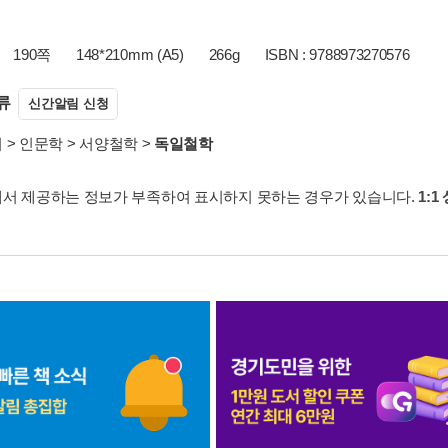
190쪽
148*210mm (A5)
266g
ISBN : 9788973270576
류
신간알림 신청
서
>
인문학
>
서양철학
>
독일철학
서 제공하는 정보가 부족하여 표시하지 못하는 경우가 있습니다.
1:1