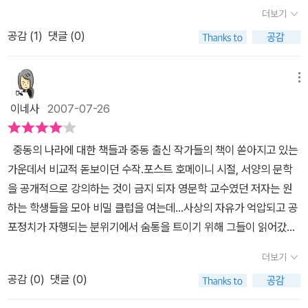
금지된 소설을 읽으며 자유의 불씨를 간직한 여성 교수와 제자들의
독히 더 혼자일 때 다시 읽고 싶은 소설들)그녀의 거실에서 토론하고
더보기
들은 이를 자신이 어찌할 수 없는 제도의 문제로 인식했으며, 엘리트
이야기​2025년, 이란과 이스라엘이 군사 충돌을 벌이며 중동 지역의
차를 마시는 7명의 젊은 이란 여성들.그녀들은 내게 주어진 자유를
집단의 일원이라는 정체성이 더 강했던 것으로 보인다고 논문은 분석
공감 (
1
)
댓글 (0)
긴장감이 극대화되었다. 언제 세계 3차 대전이 시작될지 모른다는 긴
누려 보지 못한 여성들이다. 그래서, 세상을 보여주는 소설은 더 절실
했다. 논문은 조선인 합격자들의 일차적 욕구가 ‘출세’에 있었으며, 엘
장감 속에서 이란은 시대착오적인 구호를 외치며 분신하는 극단주의
하고 간절했다.나피시 교수는 혁명의 소용돌이 속에서도 책과 공책을
리트 코스를 거치는 동안 ‘조선인 관료’로서가 아니라 자신이 소속되
자, 서구 문명의 질서를 어지럽히는 테러리스트 같은 이미지로 비추
메뉴
흐트려놓고 앉아서 수업 구상을 하느라 열심이었다. 외국 서적이 금
어 동질감을 형성했던 집단과 정체성을 공유했다고 설명했다. 식민지
어진다. 하지만 진영논리 속 '적'의 관점에서 재생산되는 이러한 이미
지되었기 때문에 어렵게 책을 구해 읽고 해지고 찢어질 때까지 읽고
이네사
2007-07-26
농민 수탈 기구였던 금융조합의 이사를 분석한 문영주(성균관대 연구
지들은 실제로 이란 안에서 살아가며 투쟁하는 사람들의 존재를 쉽사
연구하는 그녀. 상상만 해도 달려가 질문을 건네고픈 교수의 모습. 아
교수)씨는 이들이 전문 실무 능력을 지닌 고학력자로서 식민권력의
리 지워버린다.​《테헤란에서 롤리타를 읽다》의 저자 아자르 나피시는
니면 그녀의 질문에 답하고 싶은 충동.'최고의 도덕성 형태는 자기 자
중동의 나라에 대한 책들과 중동 출신 작가들의 책이 쏟아지고 있는
하위 파트너였고, 근대적 교육과 지식을 통해 규율권력을 내면화하고
미국에서 영문학을 공부하고 이란에서 대학 강단에 섰던 여성 교수
신의 집에서 편안함을 느끼지 않는 것이다' 라고 한다. 무슨 말일까.천
가운데서 비교적 돋보이던 수작.포스트 호메이니 시절, 서양의 문학
서 농민을 계몽하는 근대인이었다고 밝혔다. 조선인 이사들이 자신들
다. 팔라비 왕조가 1979년 혁명으로 무너지고 이란이 이슬람 근본주
천히 곱씹어 본다. 그녀는 아주 위대한 상상력의 산물들은 우리들 자
을 공개적으로 강의하는 것이 금지 되자 영문학 교수였던 저자는 원
을 일본인과 비교해 뒤질 것 없는 근대 엘리트로 인식하였으며, 식민
의 국가로 탈바꿈하는 동안 저자는 서구적인 것들을 하나둘씩 검열하
신의 집에서 우리가 이방인이라는 느낌을 갖게 해주는 것이라고 설명
하는 학생들을 모아 비밀 클럽을 여는데...사상의 자유가 억압되고 공
지배 협조는 어쩔 수 없는 선택으로 생각하고 있었다는 것이다. 식민
는 대학에서 '미국의 상징'이라 할 수 있는 《위대한 개츠비》를 가르친
했다. 내 방을 둘러보았다. 이방인이라는 느낌을 주는 것들의 목록을
포정치가 자행되는 분위기에서 숨통을 트이기 위해 그들이 읽어갔던
지배에 둔감한 금융조합 이사들의 의식 태도는 조선인 군수들에게서
다. 서구 문학이 금서가 되자 여학생들을 대상으로 《롤리타》와 같은
적었다. 이 목록들은 최고의 소설이 항상 우리가 당연하게 여기는 것
책들과 사람들에 대한 이야기.솔직하고 통찰력 있으며 이란에 대한
도 그대로 나타났다. 이송순(고려대 강사)씨는 조선인 군수들이 “식
책들을 읽고 토론하는 비밀 독서모임을 열기도 한다. 저자는 이란의
더보기
들을 문제삼는 것이라는 사실을 일깨워줄 것이다. 책 220 페이지에
그리고 그 나라에서 살아가고 있는 숨 쉬는 사람들에 대한 이야기.
민지 피지배민족인 조선인이라는 자각은 있었으나, 성공한 조선인으
격동하는 현대사가 그 안을 살아가는 개인들에게 미친 영향을 직접
이런 글이 있다.『소설은 알레고리가 아니라고 나는 강의 시간이 끝나
공감 (
0
)
댓글 (0)
로서 일반 조선 민중들과의 차이를 더 크게 느꼈던 것으로 보인다”고
보고 겪은 내부인의 시선으로, 그리고 자신이 가르친 서구 고전소설
갈 즈음에 말했다. 소설은 또 다른 세계에 대한 육감적인 경험입니다.
말했다. 고등문관을 비롯해 일제 강점기 조선인 엘리트들은 끝없는