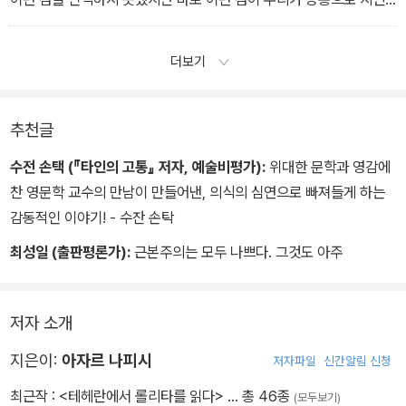
것이었다.
더보기
니야지 씨, 꿈은 완벽한 이상이고 그 자체로서 완전합니다. 어떻게 우
리가 끊임없이 변화고 불완전하고 미오나성의 현실에 꿈을 부과할 수
있겠습니까? 만일 그렇게 한다면 우리는 우리의 꿈의 대상을 파괴하
추천글
는 《롤리타》의 험버트와 같은 인물이 될 것입니다. 아니면 자기 자신
수전 손택 (『타인의 고통』 저자, 예술비평가):
위대한 문학과 영감에
을 파괴하는 개츠비 같은 사람이 될 것입니다.
찬 영문학 교수의 만남이 만들어낸, 의식의 심연으로 빠져들게 하는
감동적인 이야기! - 수잔 손탁
최성일 (출판평론가):
근본주의는 모두 나쁘다. 그것도 아주
저자 소개
지은이:
아자르 나피시
저자파일
신간알림 신청
최근작 :
<테헤란에서 롤리타를 읽다>
… 총 46종
(모두보기)