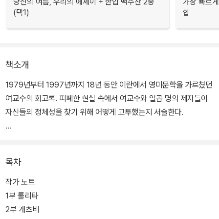
당신의 여름, 우리의 에세이 + 한입 맥주잔 2종
가장 빠르게
(택1)
합
책소개
1979년부터 1997년까지 18년 동안 이란에서 영미문학을 가르쳤던
여교수의 회고록. 피폐한 현실 속에서 여교수와 일곱 명의 제자들이
자신들의 정체성을 찾기 위해 어떻게 고투했는지 서술한다.
지은이 나시피 교수는 1980년대 말 테헤란 대학교에서 영문학을 강
의하던 중 베일 착용을 거부했다는 이유로 해고당한다. 1995년 나시
목차
피 교수는 다양한 출신과 경력을 가진 젊은 여성 일곱 명과 함께 이란
에서 금지된 소설들을 읽고 토론하는 모임을 결성했다. 그리고 <오만
작가 노트
과 편견>, <워싱턴 광장>, <데이지 밀러>, <위대한 개츠비>, <롤리
1부 롤리타
타> 등의 소설을 통해 희망을 발견하고 탈출구를 찾고자 한다.
2부 개츠비