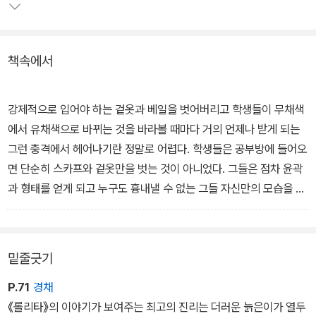
억압적인 전체주의, 이슬람의 근본주의로 인해 잃어버린 여성의 정체
성과 개인의 자유를 문학을 통해 되찾고자 했던 여정을 보여주는 책.
책속에서
나피시 교수는 이 책을 통해 인간이 진정한 삶을 누리기 위해서는 무
엇보다도 사적인 세계를 공적으로 형성하고 표현할 수 있는 가능성이
언제나 열려 있어야 한다는 것을 보여준다.
강제적으로 입어야 하는 겉옷과 베일을 벗어버리고 학생들이 무채색
에서 유채색으로 바뀌는 것을 바라볼 때마다 거의 언제나 받게 되는
그런 충격에서 헤어나기란 정말로 어렵다. 학생들은 공부방에 들어오
면 단순히 스카프와 겉옷만을 벗는 것이 아니었다. 그들은 점차 윤곽
과 형태를 얻게 되고 누구도 흉내낼 수 없는 그들 자신만의 모습을 찾
게 된다. 사랑스러운 엘부르즈산맥이 내다보이는 거실에서 우리가 만
들어낸 공간은 성역이 되고 모든 것이 구비된 우리만의 세계가 되었
다. 그리고 그 아래로 펼쳐지고 있는 도시 속에서 검은 스카프를 쓰고
밑줄긋기
소심한 얼굴로 살아가는 현실을 조롱하였다.
P.71
경채
- 본문 18쪽에서
《롤리타》의 이야기가 보여주는 최고의 진리는 더러운 늙은이가 열두