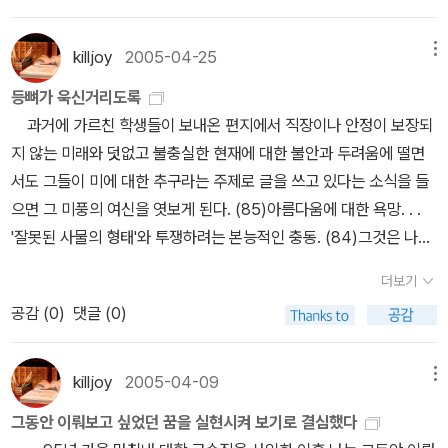
이유다. 이란처럼 왕정은 아니었지만 우리에겐 우리의 독재자가 있었
리인가요?' 하고 만나가 되받았다.- P493사람들이 나에게 이슬람
서 그치는게 아니라 떠오르는 이미지를 그려보라고 하다니. 내게는
는 지역이라면 중동일 텐데, 그런 시사적인 관심에서 어제 도서관에
나가는 건 너무 싫어. 늘 준비되어 있는 삶!그렇게 실컷 먹고 놀고 마
퀼티(Clare Quilty) 출생. 1919 6월: 험버트의 집으로 카나리아 새
고 그해 가을 그가 측근에게 암살당했다. 그렇게 하여 이란이나 우리
공화국에서의 삶을 물을 때 나는 우리 존재의 가장 개인적인 국면과
너무나 엄청난 환경으로 느껴진다. 이러니 자연스럽게 공부를 잘하는
서 대출한 책은 아자르 나피시의 <테헤란에서 롤리타를 읽다>(한숲
시고 이야기한 뒤에 헤어지면서는 '함께 해서 즐거웠어!'라고 말할 수
한 마리가 찾아오다. 그리고 같은 시간에 애너벨 레이(Annabel Leig
나 똑같이 격변의 80년대를 맞게 됐다. 1980년 봄 이란에서는 또 다
killjoy
2005-04-25
메뉴
사적인 국면을 눈먼 검열관의 시선에서 떼어놓을 수가 없다. 나는 나
사람이 될 수 있지 않나 싶다. 물론, 그런 환경에 놓였다고 누구나 공
출판사, 2003)이다. 소장도서이긴 하지만 어디에 둔 줄 모르고 있으
있었으면 좋겠다.오늘 조카가 자신의 집으로 돌아가면서 그랬거든.
h)의 집에도 같은 일이 일어난다. 1923 6-8월: 리비에라(Riviera)에
른 혁명으로서 이슬람 원리주의를 강화하는 ‘문화혁명’이 일어나고
의 아가씨들을 생각한다. 그들은 아주 다른 성장 배경을 가지고 있다.
부를 잘하는 사람이 되는건 아니지만 말이다.곽아람 작가는 이 책을
등뼈가 욱신거리도록
니 절반은 실종도서이고, 다시 구하려고 해도 이미 절판된 책이다(중
오늘 더 어린 남자 조카아이가 집으로 돌아가면서 이모 사랑해, 함께
서 험버트와 애너벨이 여름을 함께 보낸다. 9월: 리용(Lyon)에 있는
우리에겐 광주 민주화운동이 일어난다. 그런 동시적․병행적 역사에
그들이 가지고 있는 딜레마는 성장배경과 신념에 관계없이 공유되고
'모범생을 위한 변명' 이라 얘기하는데, 정말로 모범생이었다. 나도 학
과거에 가르친 학생들이 보내온 편지에서 직장이나 안정이 보장되
고샵에는 나와 있다). 이란의 격동기에 테헤란에서 처음엔 대학에서,
해서 즐거웠어, 라고 말했다. 어떻게 저런 말을 할까? 귀여워....6월의
중고등학교로 험버트 진학. 12월: 그리스의 코르푸(Corfu) 섬에서
흥미가 생겨서 유달승의 <이슬람혁명의 아버지 호메이니>를 손에 들
있으며 가장 은밀한 순간들과 사적인 열망들이 정권에 의해 몰수되기
창시절 모범생이기는 했지만, 공부를 못하는 모범생이었다. 흠. 이건
지 않는 미래와 덧없고 불충실한 현재에 대한 불안과 두려움에 떨면
나중엔 은밀하게 영미문학을 가르쳤던 저자의 체험담을 담고 있다.중
같이읽기 도서인 에코페미니즘을 조금이라도 읽어야지. 오늘 시작하
애너벨 사망. 1934 4월: 해롤드 헤이즈(Harold Haze)와 샬롯 벡커
었다. ‘호메이니의 삶을 통해서 본 이란 현대사’가 부제인 책이다.“이
때문에 생기는 것이었다. 이러한 갈등은 이슬람 규칙이 만들어낸 패
말이 성립이 안되나? 하여간 노트필기도 잘하고 수업도 잘 듣고, 게
서도 그들이 미에 대한 추구라는 주제로 글을 쓰고 있다는 소식을 들
동과 이슬람 지역의 역사와 현재에 대한 관심의 연장선에서 오늘 당
려고 마음 먹었으니 시작해야지. 책 두꺼워서 한숨이 나오고, 세상에,
헤이즈(Charlotte Becker Haze) 신 혼여행으로 멕시코의 베라 크
제까지 우리는 한번이라도 우리의 눈으로 이란을 본 적이 있을까?”란
러독스의 중심부에 놓여 있다. 이제는 회교의 율법학자들이 이 땅을
다가 서울대 특유의 분위기인건지 곽아람 작가 주변사람들만 그런건
으면 그 미풍의 여신을 엿보게 된다. (85)아름다움에 대한 욕망. . .
일 배송으로 주문해 받은 책은 제럴딘 브룩스의 <이슬람 여성의 숨겨
서문 다음에 또 서론도 있다고 해서..(뭐 다 그렇죠) 시작하기가 두렵
루즈(Vera Cruz)로 가게 되며 샬롯은 그곳에서 롤리타를 임신한다.
물음이 ‘이제 우리의 시각으로 이란을 보자’를 기치로 내건 저자의 문
지배하니까 종교가 힘의 도구인 이데올로기로 활용되었다. 권좌에 앉
지, 좋은 강의가 있으면 서로 추천을 해줘서 다음 학기 강의를 결정하
'잘못된 사물의 형태'와 투쟁하려는 본능적인 충동. (84)그것은 나보
진 욕망>(뜨인돌, 2010)과 하이다 모기시의 <이슬람과 페미니즘>
지만, 그래도 한 장이라도 읽고 자야지. 일요일 밤, 용기가 필요한 밤,
1935 1월 1일: 피스키(Pisky)에서 롤리타 돌로레스 헤이즈 출생. 4
제의식이다. ‘광신자의 나라’ ‘억압적인 여성 차별 국가’라는 ‘이미
아 있는 사람들과 수백만의 일반 시민이 구분되는 것은 신앙에 대한
기도 한다. 그리고 곽아람 작가가 들었던 수업들은, 그것이 문학에 관
코프가 독자들이 소설을 읽는 행위 속에서 맛보기를 기대했던 등뼈가
(프로네시스, 2009)이다. 물론 이 두 권은 따끈따끈하거나 아직 온
인내가 필요한 밤, 그리고 여름밤.
월: 헙버트 파리에서 모니크(Monique)를 만난다. 그후 험버트는 발
지’로만 알려진 그 나라에도 우리와는 조금 다르지만 오랜 역사와 문
더보기
이러한 이념적인 접근방식이었다.- P526'당신은 우리 모두에게 오
한 것이든 외국어에 관한 것이든 미술에 관한 것이든 다 너무나 훌륭
욱신거리도록 흥분되는 마음이었다. 그런 느낌이 바로 나보코프가 말
기가 남아 있는 책들이다. 하지만 5년 뒤를 장담할 수 있을까?말이
레리아 즈보롭스키(Valeria Zborovsky)와 결혼한다. 1939 험버트
화를 가진 사람들이 우리처럼 똑같이 살고 있다는 얘기는 ‘정치적으
스틴이 정치를 그 정도밖에 몰라서가 아니라 자신의 일, 자신의 상상
공감 (
0
)
댓글 (0)
했다. 나는 부모가 어릴 적부터 공부할 환경을 만들어준 저 87페이지
하는 좋은 독자와 평범한 독자를 구분하고 있었다. (49)모든 선택사
나온 김에 한마디보태자면, 이슬람, 조금 좁혀서는 이란의 현대사에
와 발레리아는 이혼한다. 험버트는 미국에서 살던 삼촌의 유산을 받
로 올바른’ 얘기가 대개 그렇듯 새삼스럽진 않다. 우리는 왜 우리의 눈
력이 그녀를 둘러싸고 있는 사회에 의해 휘말리는 것을 허용하지 않
에서도 <콜 미 바이 유어 네임> 이 생각났는데, 읽다보면 다른 부분
항이 사라졌을 때 따라오는 무한한 자유의 가능성이 있다. 그것은 나
관심이 있는 독자라면 마르잔 사트라피의 <페르세폴리스>(새만화
는다. 1939-40 겨울: 포루투갈에서 험버트 겨울을 지난다. 봄: 험버
으로 이란을 바라보지 못했을까? 우리의 시각이 아닌 미국의 시각을
았기 때문에 정치를 무시한 것이라고 종종 이야기를 했잖아요. 전 유
에서도 또 생각난다. 3학년 때 들었던 <독일명작의 이해> 과목 교수
보코프의 소설이나 생활 모두에 우리가 본능적으로 결부시키고 포착
책, 2009[2005])부터 읽어보는 것도 좋겠다. 하기야 이미 널리 알
killjoy
2005-04-09
메뉴
트 미국에 도착한다. 퀼티는 극 '어린 님프'(The Little Nymph)를
통해서만 바라봤기 때문이다. 이란을 이라크, 북한과 함께 미국이 ‘악
럽 세계가 나폴레옹 전쟁에 빨려 들어갔을 때 소설가 오스틴은 자신
님은, 자신의 집필실을 개방해둔 것이다. 수강생 중에서도 특히 선생
했던 것이다. 내 생각에는 바로 그러한 점이 나로 하여금 이 특별 모임
려진 만화이고 많이 읽힌 책이니 나 혼자 '뒷북'인지도 모르겠다. 개인
완 성한다. 1940-42 험버트 영미의 문학도를 위한 불문학사를 집
의 축’으로 지목하면 우리에게도 ‘악의 축’이 되고 하는 식이었다. 그
그동안 이뤄보고 싶었던 꿈을 실현시켜 보기로 결심했다
만의 독립적인 세계를 창조해냈지요. 그리고 그 세계를 당신은 2세기
님을 따랐던 B는 ''오마토'와 '시마토' 라고 불리는 매년 오왈과 시월
을 구성하게 만든 동인인 것 같다. 나를 외부 세계와 이어주는 주된 끈
적으론 만화책을 선호하지 않는 탓에 안 읽고 있다가 이번 이슬람 민
필. 1943-44 험버트는 정신 요양소에서 치료를 받는다. 1944 여