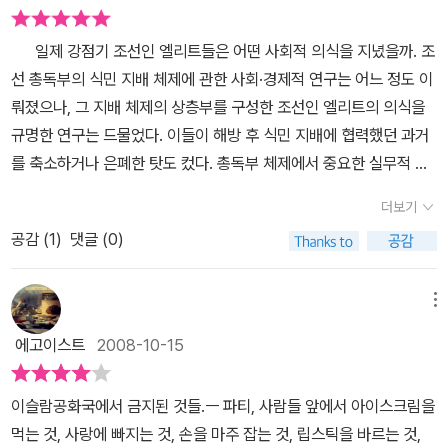
이란의 정치적 야만성을 비판하는 책이 아니다. 저자 나피시 교수는
서구에서 자유주의의 세례를 받고 모국인 이란에서 1979년부터 19
일제 강점기 조선인 엘리트들은 어떤 사회적 의식을 지녔을까. 조
97년까지 영문학을 가르친 여성 지식인이다. 이 책은 그녀가 2년 동
선 총독부의 식민 지배 체제에 관한 사회·경제적 연구는 어느 정도 이
안 매주 목요일 아침 일곱명의 이란 여성과 함께 책을 읽었던 과정을
뤄졌으나, 그 지배 체제의 상층부를 구성한 조선인 엘리트의 의식을
기록한 것이다. 말하자면, 70년대 말의 이슬람 혁명과 호메이니 정부
규명한 연구는 드물었다. 이들이 해방 후 식민 지배에 협력했던 과거
등장, 이란-이라크전 등 정치적 격변의 와중에서 책읽기라는 정치적
를 축소하거나 은폐한 탓도 컸다. 총독부 체제에서 중요한 실무적 기
모험을 통해 자신의 정체성을 고민해야 했던 이슬람 여성들의 운명에
능을 담당했던 이 하위 지배 그룹의 사회적 정체성을 살피는 연구 논
관한 책이다. 나피시 교수는 테헤란대에서 영문학을 강의하다 정권이
더보기
문들이 발표됐다. 지난 3일 한국역사연구회(회장 홍순민 명지대 교
강요하는 베일 착용을 거부해 해직됐다. 당시 이란은 종교적 원리주
공감 (
1
)
댓글 (0)
수)의 학술대회에서 소장학자들이 발표한 논문들은 일제 강점기 고등
의에 바탕을 둔 전체주의가 지배했던 국가. 나피시 교수와 일곱 여제
문관, 금융조합 이사, 군수 등 엘리트 집단의 자기 의식을 조명했다.
자의 독서행위는 이슬람 세계에서 여성이 감당해야 했던 질곡과 책읽
고등문관시험 행정과를 통과해 총독부 고등관료가 된 사람들의 의식
메뉴
기마저 금기시되는 부자유 속에서 감행했던 자유의 실천이다. 각기
을 분석한 장신씨는 이들이 출세가도를 달리게 된 데 대해 대단한 자
다른 경험과 배경을 가진 일곱명의 개인사가 생생하게 펼쳐지는 이슬
에고이스트
2008-10-15
부심을 느끼지만 일본인 관료에 비해 급여나 인사에서 차별받는다는
람 여성들의 내면기록이기도 하다. 교수와 여제자들은 그들 개인의
인식도 지녔다고 밝혔다. 그의 연구에 따르면 1938년 총독부 본청 안
사적인 경험과 고민을 나누면서 여성적 연대감을 확인한다. 이슬람
이슬람공화국에서 금지된 것들.ㅡ 파티, 사람들 앞에서 아이스크림을
의 고등관 230명 가운데 조선인 고등관은 12명에 지나지 않았다. 총
여성들이 겪어야 했던 각기 다른 개인사들이 살아나면서 억압을 넘어
먹는 것, 사랑에 빠지는 것, 손을 마주 잡는 것, 립스틱을 바르는 것,
독부 고등관은 ‘관계의 꽃’이었다. 따라서 고등관이 된다는 것은 영광