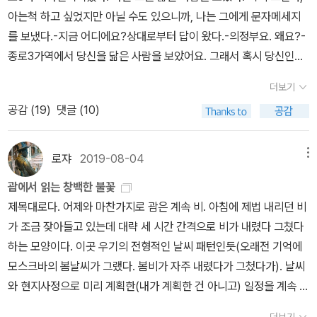
받았다”고 기억한다. 아자르는 문학작품을 현실의 복사판으로 바라
자신의 관점을 나누게 된다.​3부 헨리 제임스는 1980년부터 8년 동
렇다고 대답했는데, 그러자 로이드는 나는 저쪽이야, 하면서 빨간색
리지 못하는 닫혀있는 사회였기 때문에, 외국에서 들어오는 번역물이
아는척 하고 싶었지만 아닐 수도 있으니까, 나는 그에게 문자메세지
보고 일면적인 잣대만을 들이대는 원리주의자들에 맞서 힘겹게 문학
안 이어진 이라크와의 전쟁 시기에 있었던 일을 다룬다. 테헤란대에
라인을 가리킨다. 그러니까 나랑 반대방향인데 ㅋㅋ 나 부를라고 온
나 사상들의 전래가매우 미흡했다. 한 때 우리나라를 휩쓸었던 담론
를 보냈다.-지금 어디에요?상대로부터 답이 왔다.-의정부요. 왜요?-
수업을 진행해야 했다. “턱수염을 기르지 않는다거나 이성과 악수를
서 해고되고 복식과 행동을 규제받게 된 저자는 혁명과 전쟁의 폭력
거임 ㅋㅋㅋㅋㅋㅋㅋㅋㅋㅋㅋㅋㅋㅋ 넘나 귀여움 ㅋㅋㅋㅋㅋㅋㅋㅋ
과포스트모더니즘, 탈식민주의, 에드워드 사이드나 데리다등의 이야
종로3가역에서 당신을 닮은 사람을 보았어요. 그래서 혹시 당신인가
한다거나 공적인 모임에서 손뼉을 친다거나 휘파람을 부는 행위도 서
이 이란 사람들의 삶 구석구석까지 끼친 영향들을 되짚어본다. 사회
ㅋㅋ 그래서 아 그래 안녕~ 이러고 헤어졌다. ㅋㅋㅋㅋㅋㅋㅋㅋㅋ로
기를 십여년 늦게 받아들이고 그를 대학강단에서 다시 반복하는 미학
싶어 물어봤어요.이렇게 그와 잠깐 대화를 하면서 집으로 가는 지하
구적이어서 퇴폐적이라고 간주되었으며, 제국주의자들이 우리의 문
안에서 자신의 역할이 무엇인지 고민한 끝에 저자는 강단으로 돌아가
이드야, 내가 좋으니?로이드야, 내가 엄마 같고 막 그러니?ㅋㅋㅋㅋ
더보기
강의를 들으면서 한숨이 나왔고, 외국문학 전공자가 아닌 이상 일반
철을 탔다. 지하철을 타서는 그런데, 잠깐 생각해야 했다. 나는 정말
화를 무너뜨리기 위하여 꾸민 음모의 일부였다.” 아자르는 《위대한
헨리 제임스의 《데이지 밀러》와 《워싱턴 광장》을 강의하며 여성 인
ㅋㅋㅋㅋㅋㅋㅋㅋㅋㅋㅋㅋㅋㅋㅋㅋㅋㅋㅋㅋㅋㅋㅋㅋㅋㅋㅋ로이드
공감 (
19
)
댓글 (10)
중국문학 전공 교수들은 외국문학을접할 수 없던시기를 거친 사람들
길에서 우연히 한 남자를 보고 '그 사람을 닮았다'고 생각한 것인가,
개츠비》가 간통과 물질주의를 전파하는 소설이 아니라, 부로 이상을
물들이 자신의 결혼을 둘러싼 상황에, 나아가 사회의 관습에 반항하
는 이제 해가 바뀌어 17세가 되었겠구나. 같은 클라스의 많은 학생들
이었기 때문에 일부대외한어(외국인에게 중국어를 가르치는)강사중
아니면 문자메세지를 보낼 핑계를 만들려고 부러 누군가를 닮았다고
실현하려 했던 한 남자의 좌절을 그린 소설임을 알리기 위해 《위대한
는 모습을 다룬다.​4부 제인 오스틴에서 저자는 독서모임으로 되돌아
이 아마도 여전히 십대일 것이다. 물론, 내가 학교 다닐 때도 일찌감치
에는 독일이나 프랑스의 대학은 서열이 없다는 것(일/이류를 따지는
생각한 것인가. 그때도 명확히 답을 내리지 못했는데 어제 오늘 불쑥,
로쟈
2019-08-04
메뉴
개츠비》를 피고로 설정하여 모의재판을 열기도 했다. 서구 문학작품
간다. 차별적인 상속제도로 반드시 결혼해야만 했던 19세기 영국 여
외국으로 유학보내는 부모들은 있었지만, 극히 드물었다. 대학 생활
것)을 이해하지 못하는 어이없는 경우도 있었다.할 말을 많은데 그런
그러니까 그게 벌써 몇 년전의 일이야, 한 십삼년쯤 된것 같은데, 그
들의 판금 조치, 날마다 행해지는 시위로 인한 휴강, 원리주의자 교수,
성들이 결혼을 둘러싸고 한바탕 벌인 소동극은 혁명 이후 이란 여성
중에 어학연수도, 내가 대학 다닐 때는 과에서 손에 꼽을만큼 적은 수
괌에서 읽는 창백한 불꽃
말을 하도록 허용되지 않은 사회에서 계속해서 살다보면 결국 할 말
때 종로3가 지하철역을 걷던 내가, 그렇게 문자메세지를 보냈던 내가
학생과의 투쟁의 연속이었던 그녀의 교수 생활은 결국 약 2년 만에
의 삶과 공명한다. 독서모임의 여성들은 여성의 사랑과 결혼조차 억
였다. 없지는 않았지만, 적었다. 해외어학연수라는게 있대, 라는건 알
제목대로다. 어제와 마찬가지로 괌은 계속 비. 아침에 제법 내리던 비
조차 잃어버리게 된다. 그리고 무엇을 잃었는지도 알 수 없게 된다는
떠올랐다. 그때, 그거 진짜였어? 그를 닮았던 사람을 보았다던 거 말
끝난다. 대학을 그만둔 후 그녀는 자신이 만난 소수의 여학생들과 함
압받는 이란에서 스스로의 삶의 방향성을 어떻게 선택해야 하는지,
았지만 그게 내 얘기가 될 수는 없었다. 가보고 싶어서 집에 말해보았
가 조금 잦아들고 있는데 대략 세 시간 간격으로 비가 내렸다 그쳤다
것을 그들을 보면서 뼈저리게 느꼈다. 그런 이유로 중국의 쓸만한 학
야, 나한테 물었다. 그리고 그때도 그랬지만, 사실은, '그렇게 닮거나
께 비밀리에 독서모임을 꾸린다. 독서모임 자리에서 그녀들은 차도르
자신에게 선택의 여지가 있는지를 고민한 끝에 조국을 떠날지, 아니
지만 엄마는 반대했다. 도무지 해외에 혼자 보낼 수가 없다는 거였다.
하는 모양이다. 이곳 우기의 전형적인 날씨 패턴인듯(오래전 기억에
자들은 모두 망명을 하거나 국외로 출국해버렸다는 이야기까지 돌았
한 건 아니었다'고 답을 내렸다. 이게 솔직한 답이다. 그를 닮았다는
를 벗고 머리카락을 내보이면서, 실로 인간으로 살기 위한 자유지대
면 남을지 결정하게 된다.원문: https://blog.naver.com/yngcha
나는 엄마의 말에 수긍했었다. 아마도 가고 싶은 마음이 그렇게까지
모스크바의 봄날씨가 그랬다. 봄비가 자주 내렸다가 그첬다가). 날씨
다. 물론 다시 돌아오는 자들도 있었고, 남아있는 학자들이 모두 허접
사람을 보았다고 해서 그에게 말을 걸 수 있었다는 것, 나는 그 뒤가
를 만들었다. 일상과 전쟁이 구분되지 않는, 실로 절박한 현실을 살아
e/224099778296《롤리타》의 이야기가 보여주는 최고의 진리는
큰 건 아니었나보다, 생각한다.시간이 지날수록 점점더 해외어학연수
와 현지사정으로 미리 계획한(내가 계획한 건 아니고) 일정을 계속 변
한 자들은 아니었지만, 일부 집단의 정치세력과 권력을 지키기 위해
중요했기 때문에 부러 구실을 만들었다, 고 밖에 볼 수 없을 것 같아.
가는 여성들에게 문학은 자신들을 되돌아 볼 수 있는 소중한 매개체
더러운 늙은이가 열두 살 소녀를 강간하는 것이 ‘아니라 한 개인의 인
를 다녀오는 학생들이 많아졌고, 내가 회사에서 경력을 쌓아가며 이
경하고 있는데, 오늘의 일정은 수영이라고 한다. 딱히 내키는 일은 아
국가 전체가 이용당하는 경우, 가장 먼저 죽는 것은 학문일 지도 모른
그리고 이렇게 십삽년이나 지나서 생각난건데, 그 때 의정부에서 그