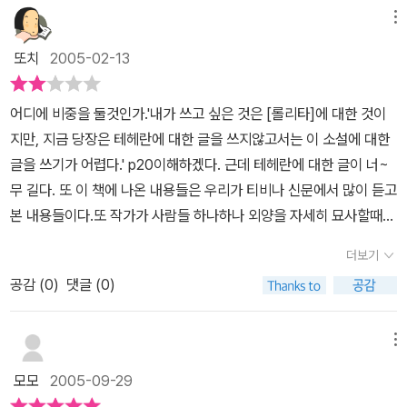
이라는 창을 통해 한 권의 회고록으로 담아냈다.​​억압의 시대에 문학
만일 여러분이 그 세계로 들어가서 등장인물들과 함께 숨을 죽이고
상승욕구를 기본 동력으로 삼아 출세 지향의 삶을 살았고, 하층 민중
메뉴
은 어떤 역할을 맡을 수 있는가?​이 책은 한 가지 가치관만이 강요되
그들의 숙명에 연루되지 않으면 마음으로부터 공감을 느낄 수 없을
에 대한 구별짓기를 꾀하는 근대적 엘리트의 정체성을 지녔으며 탈민
는 전체주의 정권 아래에서 개인이 짓밟힐 때 문학만이 할 수 있는 역
또치
2005-02-13
것입니다. 그리고 공감은 소설의 핵심입니다』내가 경험하지 못했던
족적 사고로 자신을 합리화하는 경향을 보였다고 논문들은 공통으로
할을 보여준다. 사회에서 정치가 가장 시급하고 중대한 사안이 될 때
것을 소설에서 읽었을 때 느꼈던 카타르시스가 바로, 여기서 말하는
지적한다. 고명섭 기자 michael@hani.co.kr 윗 글은 이 책을
면 예술은 곧잘 무의미하다 치부되어 뒤로 밀려나곤 했다. 당장 사람
어디에 비중을 둘것인가.'내가 쓰고 싶은 것은 [롤리타]에 대한 것이
공감이다. 공감이 없는 글은 죽어 있기에 숨을 쉴 수가 없다. 그녀가
읽고 있던 11월 13일에 한겨레 신문에 실린 내용이다. 대부분의 소설
들이 끌려가고 처형되고 있는 상황에서 1920년대의 미국인이 사기
지만, 지금 당장은 테헤란에 대한 글을 쓰지않고서는 이 소설에 대한
믿었던 소설의 힘은 금지된 것들로 인해 숨쉴 수 없었던 이란 여성들
가, 그리고 문학가들은 지식인에 속한다. 모든 작가가 지식인이라고
꾼이 되어 불륜을 저지르는 이야기나 19세기 초 영국인들이 결혼 때
글을 쓰기가 어렵다.' p20이해하겠다. 근데 테헤란에 대한 글이 너~
에게 산소마스크였으며 그녀 자신의 삶을 신나게 해주는 장치였던 것
하긴 어려운 시대라서 이제는 교집합 정도가 되지 않는가 싶다. 이 책
문에 안달복달인 이야기 같은 건 중요하지 않다는 식이었다. 하지만
무 길다. 또 이 책에 나온 내용들은 우리가 티비나 신문에서 많이 듣고
이다. 책은 두껍고 할 말은 많지만 블로그 서평은 앞으로 간명하게, 독
의 저자, 아자르 나시피도 이란의 지식인이다. 영문학을 전공했고 영
저자는 문학을 매개로 사람들이 억압 속에서도 자신의 꿈과 열망을
본 내용들이다.또 작가가 사람들 하나하나 외양을 자세히 묘사할때
서노트는 질리도록 길게 쓰자는 것이 올해의 모토이기에 여기서 그
문학 교수를 역임했다. 부유한 집안에서 태어나 스위스와 영국등지에
간직하고, 타인의 복잡한 맥락을 헤아리며, 끝내 저항과 투쟁의 동력
정말 짜증난다.(이게 뭐 중요해?)그런 부분이 은근히 많은 비중을 쓸
만.마지막으로 그녀를 포근하게 했던 풍경이 떠올라 적으면서 상상해
서 교육을 받았다 한다. 그녀는 이란을 떠났으나, 이란은 그녀를 떠나
더보기
을 얻는 과정을 그려낸다.​저자는 서구 유학에서 돌아온 후 테헤란대
데없이 많이 차지하고 있기때문이다. 그래서그런지 롤리타,위대한 게
본다.안개 자욱한 창문김을 뿜어내는 커피잔우지직우지직 소리를 내
지 않아서, 이렇게 이란을 떠나온 후에 금지된 서적에 대해서 이 책을
교수로 2년을 재직했으나 히잡 착용을 강요받아 사임한다. 이후 다른
공감 (
0
)
댓글 (0)
츠비장에서는 그 작품들과 관련된 내용이 정말 그에 비하면 새발의
는 장작불나른한 슈크림(멋진 표현)두꺼운 양털 스웨터연기와 커피
썼다. 나는 폐쇄된 사회에 대해서 알고 있는가를 묻고 싶다. 우리중의
대학들에서 강의를 이어갔지만 1995년, 끝내 강단에 서기를 그만두
피다. 작품에 대한 소견은 거의 작가의 생각이 대부분이다.내가 이책
와 오렌지가 뒤섞여 있는 냄새....나열만으로 흡수되는 무엇이 나를 그
일부는 폐쇄된 사회를 경험했을 것이며, 우리중의 대다수는 폐쇄된
기로 한 저자는 대신 그동안 가르쳤던 여학생 일곱 명을 모아 독서모
에서 기대했던 것과는 많이 달랐다.
녀의 거실 한 복판에 있게 한다.책 속의 토론, 작품 재판 한번쯤 시도
메뉴
사회가 있었다는 이야기만 전해들었을 것이다. 할 말은 그토록 많은
임을 시작한다. 정부에 의해 금서로 지정된 서구소설을 읽고 토론하
해 봐도 좋을 듯 하다. 과연 서울에서 롤리타를 읽으면 어떤 이야기들
데 그런 말을 하도록 허용되지 않는 상황, 그 상황에 지친 이 지식인은
모모
2005-09-29
는 비밀 독서모임이었다. 서로 다른 배경을 가졌지만 문학에 대한 열
이 쏟아질지 궁금하다
이란을 떠난다. 그리고 이 책은 이란을 떠나기 전에 그녀가 마지막으