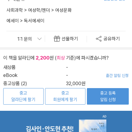
사회과학
>
여성학/젠더
>
여성문화
에세이
>
독서에세이
선물하기
공유하기
이 책을 알라딘에
2,200
원 (
최상
기준)에 파시겠습니까?
새상품
-
eBook
-
출간 알림 신청
중고상품 (2)
32,000원
중고
중고
중고 등록
알라딘에 팔기
회원에게 팔기
알림 신청