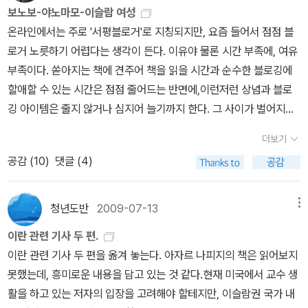
트, 그리고 리비아. 재스민혁명으로 튀니지의 독재자 벤 알리가 21년
털어놓으며 친해진다. 아자르는 회고록에 자신이 기억하는 그녀들과
었다.나야지 씨의 손이 재빨리 올라갔다. '지금 당장은 사랑할 시간이
부하는 사람들에게 열려있었다. 공간과 먹을거리를 제공하면서 때로
보노보-야노마모-이슬람 여성
의 소설들을 깊이있게 읽고 공부해 본 사람이라면 한 줄 한 줄 쉽게 넘
학토론을 하기 위해 매주 목요일에 우리 집으로 초대하였다. -p.13 지
만에 권력에서 축출됐고, 이어서 이집트의 독재자 무바라크가 권좌에
그녀들의 대화를 성실하게 기록함으로써 각각의 인물들이 골고루 자
없어요,' 하고 그가 말했다. '우리는 더 높은 차원의, 더 성스러운 사랑
는 그들과 공부에 대한 이야기도 했다. 어떤 단어의 어원이 무엇인가
온라인에서는 주로 '서평블로거'로 지칭되지만, 요즘 들어서 점점 블
기지 못할 터, 그러나 작가는 당신들 이 책을 읽고 오세요. 라고 말하
난 주말에는 친구네 집에 갔다. 친구가 이사해 살게된 새로운 집에 우
서 쫓겨났다. 무바라크, 무려 30년간 이집트를 철권으로 통치했지만
기 목소리를 내는 민주적인 텍스트를 완성해냈다. 《테헤란에서 롤리
에 헌신하고 있어요.'자린이 몸을 돌려서 냉소적으로 말했다. '그렇겠
같은 얘기들도 자연스럽게 꺼낼 수 있었던 집인거다. 엘리오는 그런
로거 노릇하기 어렵다는 생각이 든다. 이유야 물론 시간 부족에, 여유
지는 않는다. 나도 롤리타는 영화로 제인오스틴의 소설도 영화로 접
리를 초대한건데, 그 집에 방문하는 친구들은 저마다 자기들이 가져
이집트 국민의 민주화 열망이 그를 몰아내는 데는 단지 18일이 걸렸
타를 읽다》는 문학이 진정으로 필요했던 사람들의 이야기를 담음으
죠. 그렇지 않으면 무엇 때문에 혁명을 위해서 싸우겠어요?'- P22
집에서 자랐다. 아빠가 언제나 책을 읽고 손님들과 지적수준이 높은
부족이다. 쏟아지는 책에 견주어 책을 읽을 시간과 순수한 블로깅에
한 게 다이며, 개츠비는 너무 오래전에 읽었고 헨리 제임스는 노팅힐
올 수 있는 것들을 챙겨왔다. 그렇게 명란젓, 애플파이, 메론, 와인, 막
을 뿐이다. 그래서 ‘세계를 뒤흔든 18일’이 이집트혁명을 가리키는 문
로써 문학의 효용성에 효과적으로 답하는 책이자, 급변하는 정치사
0'인간이 다른 사람의 입장에 서서 다른 사람의 여러 다른 모순적인
대화를 하고, 엄마는 외국어로 된 책을 읽는 그런 집. 그런 엘리오는
할애할 수 있는 시간은 점점 줄어드는 반면에,이런저런 상념과 블로
에서 휴 그랜트가 줄리아 로버츠에게 그 사람 작품을 좋아한다고 했
걸리, 치즈, 꽃다발이 각자의 가방에서 꺼내어져 테이블 위에 놓였고
구가 됐다. ‘세계를 뒤흔든 10일’, 곧 1917년의 러시아혁명을 환기시
속에서 살아가는 다양한 사람들의 삶에 대한 균형있는 스케치이기도
측면들을 이해하고 지나치게 냉혹해지는 것을 막을 수 있는 길은 오
음악을 공부하는 학생이었는데, 집밖에 나가서도 작곡을 슥슥 해보
깅 아이템은 줄지 않거나 심지어 늘기까지 한다. 그 사이가 벌어지고
던 대사를 기억하는 것밖에 없다. 그러나 670여페이지에 이르는 이
빈 공간을 가득 채웠다. 음식을 마련해두고 책에 대해 이야기하고 같
키는 문구다. 1969년의 쿠데타 이후 42년째 집권하고 있는 리비아
하다. 여성주의 저널 《일다》 김윤은미 기자 ⓒ www.ildaro.com
직 문학을 통해서만이 가능하다. 문학의 영역 밖에서는 오로지 개인
는, 그런 학생이었다. 저렇게 공부하는 부모님과, 또 공부하는 다른 사
있기에 어려운 것이고, 엄살을 조금 보태면 '죽을 맛'이다. 게다가 언
책을 손에 넣고 읽겠다는 사람이라면 나보다는 나은 영문학 상식들을
이 음악을 들었던 시간은 너무 금세 흘렀다. 바깥이 보이는 창가에 앉
의 카다피만이 탱크와 전투기까지 동원해가며 권력의 마지막 광기가
의 한 가지 측면만이 나타난다. 그러나 만일 개인의 여러 가지 측면들
람들을 항상 보면서 엘리오에게 자연스럽게 익숙해지는건 뭘까? 나
더보기
제까지 '블로거 노릇'을 할 거냐는 내면의 투정도 가끔은 '경고'로 들린
가지고 있을 터, 뭐 그다지 걱정되는 바는 아니다. 그리고 그녀는 우리
아 좋은 시간을 보냈다. 어떻게 이렇게 좋은 사람들과 좋은 시간을 보
어떤 것인가를 몸소 보여주고 있다. 리비아의 시민군은 새로운 역사
을 이해한다면 쉽게 그들을 죽이지 못할 것이다…….'- P234이란에
는 그 환경이 참 인상적이고 부러웠다. 저런 환경에서 나는 어떤 사람
공감 (
10
)
댓글 (4)
다.예전 같으면 오늘 같은 주말에 약간은 여유를 내서 좀 '재미있는'
가 고민하는 소설이란 무엇인가에 대해서도 같이 고민하고 있다. 최
내는 것이 내 삶에 찾아왔을까, 나에게 어떻게 이런 운이 있나, 감사한
를 만들어낼 수 있을까.중동에서 진행중인 ‘연속혁명’은 사막과 석유,
서 살고 있는 우리가 피츠제럴드와 공유했던 것은 이 꿈이 우리의 강
이 됐을까? 같은 생각을 해보게 됐다. 그런 환경이라고 내가 엘리오
글도 올려놓고 하는 것이 기분전환 거리였지만 지금은 손도 굳었을
고의 소설은 항상 우리가 당연하게 여기는 것들을 문제삼으라고 강요
시간이었다. 그런 마음으로 다음날부터 읽기 시작한 '아자르 나피
광신적 근본주의와 테러, 그리고 여성들의 베일 등으로 채워진, 이 지
박관념이 되었고 우리의 현실을 장악했다는 점이었다. 이 무섭고 아
처럼 심심하면 공부하고 습관처럼 공부하는 사람이 된다는 보장은 없
뿐더러 의욕도 예전 같지 않다. 어제 이번주 <시사IN> 출판면의 '아
하며, 소설은 또 다른 세계에 대한 육감적인 경험이라고, 소설은 경험
시'의 책에서 나는 저런 구절을 보는 거다. 매주 목요일에 문학토론을
청년도반
2009-07-13
메뉴
역에 대한 지배적 인상을 바꿔놓고 있다. 더불어 ‘이슬람혁명’으로 불
름다운 꿈은 실현가능성이 거의 없짐잔 그것의 실현을 위해 어떤 폭
지만, 저런 환경은 아무래도 공부하는 사람으로 만드는데 더 유리하
까운 걸작' 란에서 프랑스 드 왈의 <보노보>(새물결, 2003)에 관한
을 흡입하는 것이라고.책이라는 것은 우리가 얼마나 모르고 있는가를
위해 학생들을 집으로 초대하는 이야기. 마침 나 역시 친구의 집에 다
린 1979년의 이란혁명 이후 32년만에 이슬람혁명이란 말은 새로운
력도 정당화되고 용서받을 수가 있다. 비록 당시에는 우리가 이런 점
지 않을까 싶었던 거다.아이들이 자라는데 말로 하는 훈육보다는, 실
이란 관련 기사 두 편.
얘기를 읽다가 '품절된 책'들에 대한 페이퍼를 써도 좋겠다고 생각했
자꾸 깨닫게 해준다. 나는 또 내가 중동이라는 사회에 대해서 얼마나
녀오지 않았던가! 이걸 너무 하고 싶은 거다. 지금 당장은 아니라도 나
의미를 갖게 됐다. 주마등처럼 스쳐지나가지만 그래도 32년은 짧지
을 인식하지 못했지만 바로 이런 점이 우리가 공통으로 지닌 것이었
제로 행동으로 보여주는게 중요하다. 욕하지 말라고 아이에게 천 번
이란 관련 기사 두 편을 옮겨 놓는다. 아자르 나피지의 책은 읽어보지
지만 '에너지'가 딸린다. 마치 사진 속의 보노보의 표정을 거울로 보는
모르고 있는지, 이 세상에 일단 견고한 현실로 변형되어 사라지고 마
는 언젠가 욕실이 두 개있는 30평대의 아파트에 혼자 살고 싶다는 생
않은 시간이다. 돌이켜보면 사실 이슬람이란 말보다, 그리고 이란이
다.니야지 씨, 꿈은 완벽한 이상이고 그 자체로서 완전합니다. 어떻게
말해봤자 부모가 욕을 하면 아이도 욕을 학습하게 된다. 저절로 그렇
못했는데, 흥미로운 내용을 담고 있는 것 같다.현재 미국에서 교수 생
듯하다.새물결의 조형준 주간은 이 책을 두고 '왠지 대단한 물건이 될
는 꿈의 상실을 그리고 있는, 꿈을 순수하게 만드는 갈망, 그 갈망의
각을 가지고 있다. 부모님이 시간이 지날수록 늙어가시니 어쩌면 나
란 말보다 먼저 우리를 찾아온 건 페르시아의 왕자와 공주들이었고,
우리가 끊임없이 변화고 불완전하고 미오나성의 현실에 꿈을 부과할
게 된다. 책을 읽으라고 아무리 말해도 책 읽는 모습을 한 번도 보여주
활을 하고 있는 저자의 입장을 고려해야 할테지만, 이슬람권 국가 내
것이라는 나의 직감이 여지없이 빗나간 몇 권 되지 않는 책'이라고 했
비구체성인 꿈이 살아있는 땅들에 대해서 얼마나 모르고 있는지를 다
의 독립은 요원해질지도 모르지만, 그렇다고 아주 가능성이 없는 것