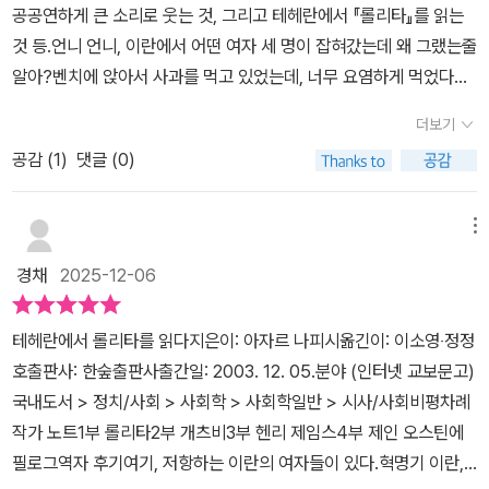
서는 꿈을 펼쳐 보이는 것이다.저자는 “혁명 후의 이란에서 살아간다
공공연하게 큰 소리로 웃는 것, 그리고 테헤란에서 『롤리타』를 읽는
스러운 일이었다. “당시 ‘고등시험 합격이 관계 등용문의 유일한 패스
는 것은 혐오하는 남자와 관계를 갖는 것과 같았다”고 말한다. 저자는
것 등.언니 언니, 이란에서 어떤 여자 세 명이 잡혀갔는데 왜 그랬는줄
포트’이자 ‘고등시험에 합격하면 아무리 바보라도 내무부장까지는 보
‘롤리타’는 “더러운 늙은이가 열두살 소녀를 강간하는 것이 아니라 한
알아?벤치에 앉아서 사과를 먹고 있었는데, 너무 요염하게 먹었다는
장’되는 분위기였으므로, 한 수험생은 고등시험 합격자 명단을 보는
개인의 인생을 다른 사람이 몰수하는 것”으로 읽는다. 이란 혁명으로
이유로 잡아갔대.언니 언니, 이란에서는 아이스크림도 마음대로 못
순간 ‘내 앞날의 인생이 보장된 듯한 안도의 기분’을 느꼈다.” 고등시
더보기
몰수당한 자신들의 삶이 롤리타의 운명과 겹쳐지는 것이다. 그들에게
먹는데,언니 언니, 이란에서 여성은 가수도 될 수 없대, 목소리도 성적
험 합격은 개인 뿐아니라 그가 소속된 모든 집단의 영예였고 집단의
책읽기는 자기 발견의 과정이면서 자유에 대한 갈구이기도 했다. 한
공감 (
1
)
댓글 (0)
으로 자극하는 것이기때문에 감추어야한다는 거야.언니는 그 동떨어
위상을 높여주는 도구였다. 당시 대학의 우열을 평가하는 중요한 기
국 역시 어렵사리 ‘책읽기의 자유’를 얻었다. 불과 10여년 전까지만
진 나라 얘기 좀 그만 하라고 했다. 이 책은 이웃 '춘희'님의 추천으로
준은 고등문관 합격자 수였다. 이 때문에 신생 경성제국대학은 학교
해도 ‘금서목록’이 존재했던 우리에게 이 책은 예사롭게 읽히지 않는
오래전에 빌려두었는데, 두꺼운 책이라서(난 책 두께에 연연하지 않
메뉴
차원에서 응시를 적극 권유했다. “또 고등문관 합격은 문중의 자랑이
다.
는 무딘 사람이다) 늦게 읽었다기보다 책의 분위기가 좋아서 음미하
었으며, 출신 지역 또는 고향의 자랑이었다. 각지에서는 고등문관 시
경채
2025-12-06
면서 읽느라 거의 4주에 걸쳐서 읽은 것 같다.이 책의 저자, 나피시
험 통과를 축하하는 환영회를 열었다.” 장씨는 고등문관 합격자들의
교수는 한 마디로 고등교육을 받은 깨어있는 이슬람 여성이다. 그녀
자부심과 엘리트 의식이 단순히 가문이 좋거나 수재인 데서 오는 것
테헤란에서 롤리타를 읽다지은이: 아자르 나피시옮긴이: 이소영‧정정
는 스위스와 영국에서 공부를 하고 미국에서 영문학 학위를따고, 테
이 아니라 치열한 경쟁을 뚫고 당당히 합격한 데서 나온 것이기도 했
호출판사: 한숲출판사출간일: 2003. 12. 05.분야 (인터넷 교보문고)
헤란 대학교의 영문학 교수가 되었다.소설의 힘을 누구보다 믿고 있
다고 지적했다. 고등문관 합격자들이 조선인임을 처음으로 자각하는
국내도서 > 정치/사회 > 사회학 > 사회학일반 > 시사/사회비평차례
는 나피시 교수는 혁명과 전쟁으로 혼란스러웠던 이란에서 금기시 되
것은 첫 월급을 받을 때였다. 같은 학교를 나오고 성적도 좋은데 조선
작가 노트1부 롤리타2부 개츠비3부 헨리 제임스4부 제인 오스틴에
었던 소설(롤리타, 위대한 개츠비,오만과 편견 등)들을 가르치고 토론
인이라는 이유만으로 일본인 동료의 절반 수준의 월급을 받아 갈 때
필로그역자 후기여기, 저항하는 이란의 여자들이 있다.혁명기 이란,
을 했다. 아직도 헤매고 있는 헨리 제임스 작품들도 다루고 있다. (지
조선인임을 느끼지 않을 수 없었다는 것이다. 그러나 이 조선인 문관