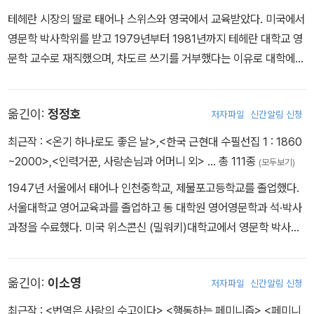
테헤란 시장의 딸로 태어나 스위스와 영국에서 교육받았다. 미국에서
영문학 박사학위를 받고 1979년부터 1981년까지 테헤란 대학교 영
문학 교수로 재직했으며, 차도르 쓰기를 거부했다는 이유로 대학에서
쫓겨났다. 그 후 이란의 프리 이슬람 대학교와 알라메 타바타바이 대
학교에서 영문학을 가르치다 1997년 가족과 함께 이란을 떠나 미국
옮긴이:
정정호
저자파일
신간알림 신청
으로 이주, 현재 존스홉킨스 대학 영문학 교수로 재직하고 있다. 뉴욕
타임즈, 워싱턴 포스트 등에 기고하고 있으며 지은 책으로 <안티-테
최근작 :
<온기 하나로도 좋은 날>
,
<한국 근현대 수필선집 1 : 1860
라 : 블라디미르 나보코프 소설의 비평적 연구> 등이 있다.
~2000>
,
<인력거꾼, 사랑손님과 어머니 외>
… 총 111종
(모두보기)
1947년 서울에서 태어나 인천중학교, 제물포고등학교를 졸업했다.
서울대학교 영어교육과를 졸업하고 동 대학원 영어영문학과 석·박사
과정을 수료했다. 미국 위스콘신 (밀워키)대학교에서 영문학 박사학
위(Ph.D.)를 받았다. 영국과 호주에서 각각 1년씩 연구교수를 지냈
다. 홍익대학교와 중앙대학교 영어영문학과 교수를 역임했다. 한국영
옮긴이:
이소영
저자파일
신간알림 신청
어영문학회장, 한국비평이론학회장 등을 했다. 사랑의 교회 교수선교
회장을 지냈다. 제19차 국제비교문학대회 조직위원장(2010, 서울)
최근작 :
<번역은 사랑의 수고이다>
,
<행동하는 페미니즘>
,
<페미니