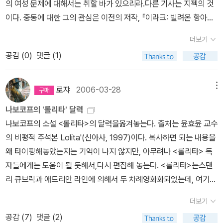
<아라비안나이트>였다. ‘알리바바와 40인의 도적’ 이야기를 얼마나
수 있겠습니까? 만일 그렇게 한다면 우리는 우리의 꿈의 대상을 파괴
지 않는다면, 그 아이가 책을 읽을 확률은 매우 낮다. 물론, 내 경우엔
의 여성 문제에 대해서는 취할 바가 있으리라.다른 기사는 지젝의 것
는데, 아니나 다를까 검색해보니 이미품절이다.다시 나오는지는 모르
시금 또 깨달았다. 2006. 11. 14. +굵은 글씨는 책 속에 있는 표현을
도 아니어서, 내심 3-4년 후에는 그게 가능해지지 않을까, 생각하고
흥미롭게 읽었던가. ‘열려라, 참깨!’란 주문을 참으로 오랜만에 떠올려
하는 《롤리타》의 험버트와 같은 인물이 될 것입니다. 아니면 자기 자
집에서 아무도 책을 안읽었는데 내가 혼자 이렇게 되긴 했지만. '곽아
이다. 중동에 대한 그의 관심은 이전의 저작, 『이라크: 빌려온 항아리』
겠지만 일단은 첫 운명을 다한 책인 것. 돌이켜보니 나도 출간 당시에
변형하여 반영한 것입니다.
있는 터다. 돈 열심히 모아야 되는데. 방 세칸짜리 집을 마련해서 한
본다. 언제였던가.1976년, 미국 독립 200주년을 맞아 벌어진 성대
신을 파괴하는 개츠비 같은 사람이 될 것입니다.- P286제임스 소설
람'의 [공부의 위로]는 <콜 미 바이 유어 네임> 이 생각나는 책이다.
에서도 잘 드러나는데, 최근 이란 대선에 대한 불복 운동에 대해, (프
서점에서들춰본 기억이 있는데, 너무 고가의 사진집이어서 엄두를 못
방에는 책상과 책장을 두고 하루중의 일정 시간을 그 공간에 들어가
더보기
한 기념행사 덕분에(정확하게는, 그걸 보도한 TV 덕분에) 미국이란
의 아주 많은 주인공들이 결국에는 불행해지지만 작가는 그런 인물들
곽아람 작가는 서울대를 수석으로 졸업하였고, 이 책의 목차를 보면
로이트적 의미에서의) '억압된 것의 회귀'로 평하는 대목이 흥미롭다.
낸 기억이 난다(당시에 35,000원이었으면 지금 체감으론 50,000
보내고 싶다는 생각을 한다. 그리고 어느날에는 친구들을 초대하는
공감 (
0
)
댓글 (1)
나라의 존재가 초등학교(국민학교) 2학년이던 내게 각인됐었다. 그
에게 승리의 아우라를 부여한다. 그것은 이런 인물들이 상당한 정도
알 수 있듯이, 서울대에서 공부하는 내내 노트필기를 잘해서 자신의
따라서, 지젝에게 이번 운동은 단순히 민족주의 정서에 의해 추동되
원 이상이다).그래도 예전보단 지금 자금 사정이 조금 나은 편이니 중
거다. 굳이 문학이란 이름을 붙이지 않아도 좋다. 어떤 명목이 됐든 좋
리고 이듬해 땅콩장수 출신의 지미 카터가 대통령에 당선됐다. 내가
까지 자신들이 의식하는 온전한 인격에 의지하고 있어서 그들에게 승
노트를 보고 인용하기도 한다. 이런 점이 정말 매우 놀라운데, 나로서
는 <마흐마디네자드>와 친-서구 경향의 <무사비>간의 대립만으로
고로라도 구해둘까 생각중이다.<보노보>란책이 꼬투리가 돼 떠올린
아하고 다정한 이들을 초대해 큰 식탁앞에 앉혀두고 맛있는 것을 함
알게 된 미국의 첫 대통령이어서 미국은 한동안 ‘지미 카터의 나라’ 혹
리는 행복과 무관한 것이기 때문이다. 그것은 오히려 그들을 완전하
는 상상할 수도 없는 지점인데, 그런데 곽아람 작가에게는 이미 어릴
볼 수 없는 것이다.[UK] @이지영, '차도르 쓰고 <롤리타> 읽는 이
로쟈
2006-03-28
메뉴
책은 나폴레옹 샤농의 <야노마모>(파스칼북스, 2003)이다. 아마존
께 먹는 일은, 상상만 해도 너무 즐겁지 않은가! 내 집이니 초대하는
은 ‘땅콩장수의 나라’였다. 그리고 호메이니. 터번을 두르고 흰 수염을
게 만드는 내면의 운동, 자기 자신과의 화해와 연관되어 있다. 그들이
적부터 공부를 잘 할 수 있는 환경이 만들어져 있었다.시를 듣고 시각
란 여성들…그들은 왜?', 《프레시안》(2009년 7월 11일) http://
오지의 아노마모족에 대한 책이다. 이 또한 관심도서였지만 어떤 이
시간은 내 마음대로 해도 되겠지. 지난주에 친구 집에는 일찍 만난다
나보코프의 '롤리타' 달력
기른 한 노인이 1979년에 자주 TV에 등장했다. 그가 친미 편향의 팔
받는 보상은 '행복'―제인 오스틴의 소설에서는 중요한 단어이지만
적 이미지를 그려보는 데는 익숙했다. 어릴 적 아버지는 종종 시를 들
www.pressian.com/article/article.asp?article_num=98090
유에서인지 바로 구입하진 않았고 그래서 주저하는 사이에 품절된 책
고 세시에 만났는데도 대화를 나눌 시간이 부족해 너무나 아쉬웠다.
나보코프의 소설 <롤리타>의 달력을옮겨놓는다. 출처는 윤효윤 교수
레비왕조를 몰아내고 이슬람공화국을 세운 ‘이슬람혁명의 아버지’ 아
헨리 제임스의 소설 세계에서는 별로 사용되지 않는다―이 아니다.
려주고는 거기에서 떠오르는 이미지를 종이에 그려보라고 했다. 엄마
711144410&section=04 @ Slavoj Zizek, 'WILL THE CAT
이다. 아예 출판사가문을 닫은 듯하다. 다행이 이번에 찾으니 알라딘
아자르 나피시는 아침에 학생들을 초대한다. 나도 아침에 초대해야
의 비평적 주석본 Lolita'(신아사, 1997)이다. 복사하면 되는 내용을
야톨라 호메이니다(‘아야톨라’는 시아파 성직자의 지위를 가리키는
헨리 제임스의 인물들이 획득하는 것은 자존심이다.- P438'재산유
가 즐겨 읽어주던 동시 중 정한나 시인의 <비둘기>라는 시가 있었다.
ABOVE THE PRECIPICE FALL DOWN?' . An und für sich, W
중고샵에 책이 나와 있길래 바로 주문을 넣었다.그렇게 중고샵에서라
지, 라고 생각했다. 방 세칸, 욕실 두 개인 집에 살면서 최소한 6인용
왜 타이핑해놓았는지는 기억이 나지 않지만, 아무려나 <롤리타> 독
말이고 본명은 ‘루홀라 무사비 호메이니’라고 한다). 그러고 보면 이
무에 관계없이 이슬람교를 믿는 남자가 아홉 살짜리 처녀 아내를 필
회색의 부리로 아침을 물어다 날라벼랑 끝 바위에다 마구 비비면잠든
ednesday, June 24, 2009http://itself.wordpress.com/200
도 구하려는 책의 하나는 앨프리드 크로스비의 <생태제국주의>(지
식탁을 길게 마련해두고, 그리고 아침부터 초대하는 거다. 음식은 뷔
자들에게는 도움이 될 듯해서,다시 편집해 놓는다. <롤리타>는스탠
란도 미국만큼 우리의 뇌리에 강한 인상을 남길 법한 나라였다. 하지
요로 한다는 것은 누구나 인정하는 진리다.' 야씨는 무표정하고도 다
바다는 한껏 기지개를 펴고비둘기 날개 끝에서 쏟아지는 금빛 아침에
9/06/24/will-the-cat-above-the-precipice-fall-down/
식의풍경, 2000)다. 저자의 책은 이후에도 여러 권 나왔는데, 하필
페식으로 준비해놔도 될 것 같다. 자, 저기에 음식 있으니까 다들 먹고
리 큐브릭과 애드리안 라인에 의해서 두 차례영화화되었는데, 여기서
만 어찌된 영문인지 그 이후의 이야기는 망각의 베일 너머에 있다. 마
소 아이러니컬하면서 지금처럼 아주 드물게는 해학적이기까지 한 그
세상은 온통 은빛 햇살로 출렁인다이 시를 듣고, 아버지가 가져다준
이 책만 품절 상태다(출판사의 사정이 어려운 것 같다는 인상은 든
싶은 거 가져와서 마음대로 먹어. 와인 냉장고는 그 때가 되면 200개
는 제레미 아이언스와 도미니크 스웨인이 주연한 라인의 <롤리타>(1
치 페르시아의 양탄자를 타고 사라진 것처럼.생각해보면 그 망각에는
녀 특유의 어조로 선언했다.'아니면 이슬람교를 믿는 남자가 단 한 명
갱지에 태양을 물고 벼랑으로 날아드는 새를 볼펜으로 그렸던 기억이
더보기
다). 아무튼 그때 그때 챙겨놓지 않으면 이렇듯 나중에 아쉬운 경우가
입 냉장고로 바꾸고 싶은데, 그것도 가능해질까. 냉장고 한쪽 면은 소
997)에서 이미지들을 따온다. 1910 파리에서 험버트 험버트(Hum
나름대로 이유가 있었다. 우리 자신의 처지를 돌보기에도 바빴다는
이 아니라 여러 명의 아내를 필요로 한다는 것이 누구나 인정하는 진
난다. -p.87~88어릴 적에 시를 읽어주는 부모라니, 읽어주는 데에
공감 (
7
)
댓글 (2)
종종 있다. 또 어떤 책이 있을까?현재 가장 많은 뉴스를 쏟아내고 있
주와 맥주로 채워둬도 좋겠다. 뭐든 술이 마시고 싶을 때 없어서 사러
bert Humbert) 출생. 1911 오우션 시티(Ocean City)에서 클레어