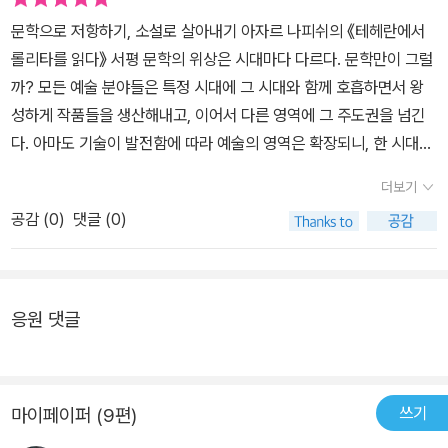
정을 공유하는 여성들은 작품에 대해 이야기하며 소설 속 내용과 스
로 학교를 떠나 몇 명의 아가씨들과 함께 읽었던 책들에 대해서 이야
문학으로 저항하기, 소설로 살아내기 아자르 나피쉬의 《테헤란에서
스로의 삶을, 이란의 세태를 연결 짓는다.​혁명 이후 이란에서는 수많
기한다. 롤리타의 나보코프, 위대한 개츠비, 헨리 제임스, 그리고 제인
롤리타를 읽다》 서평 문학의 위상은 시대마다 다르다. 문학만이 그럴
은 사람들이 구금되고 처형되었다. 여성들은 복식의 자유가 제한되
오스틴에 대하여. 이란은 이 책에 따르면 1921년 쿠데타로 팔라비 왕
까? 모든 예술 분야들은 특정 시대에 그 시대와 함께 호흡하면서 왕
고, 사소하고 일상적인 행동 하나하나에 제약이 걸렸다. 문학을 포함
조가 수립되었고 1935년에 국호를 페르시아에서 이란으로 바꾸었
성하게 작품들을 생산해내고, 이어서 다른 영역에 그 주도권을 넘긴
한 서구적인 문화들은 퇴폐적이라는 이유로 검열 당했다. 대학은 강
다. 1941년에 마지막 왕(샤)무하마드 팔라비 국왕이 즉위하였다. 그
다. 아마도 기술이 발전함에 따라 예술의 영역은 확장되니, 한 시대와
의를 휴강하거나 폐쇄되었다. 독서모임의 여성들은 《롤리타》를 읽으
후 1950년부터 민족주의 세력과 이슬람주의가 결합하여 서구적 근
호흡하는 데 적절한 예술양식 역시 변모할 수 밖에 없을 것이다. 작금
며 개인을 억압하는 것으로 모자라 그 개인의 이야기까지 왜곡하고
더보기
대화를 추진하던 국왕 반대운동을 전개하였다. 1979년 일 월 결국
의 경우, 문학은 영상 분야에 비해 날카롭게 현실을 조망하거나 새로
날조하려 드는 권력을 고발한다. 저자는 풍전등화의 대학에서 《위대
팔라비 국왕이 국외로 추방되었고 같은 해 십일 우러에 '반미의 화
공감 (
0
)
댓글 (0)
운 상상력을 발휘하는 데 뒤쳐진다는 인상을 준다. 그렇다고 해서 ‘문
한 개츠비》를 강의하며 개츠비가 영광스러웠던 과거를 현재에 재현
신'이던 호메이니 옹은 수도 테헤란의 미국 대사관을 점거하여 오십
학이 무슨 소용이 있는가?’라는 자조적인 질문 속에 갇힐 필요는 없
하려 하는 노력의 무용함을 이슬람 신정국가의 부활을 꿈꾸는 작금의
이명을 인질로 잡고 440일간의 억류한 커다란 사건을 일으켰다. 다
다. 세계 그 어딘가에서 문학으로 세상을 읽고, 바라보는 사람들이 있
이란에 비추어본다.​ 소설은 여러 인물들의 이야기를 복잡한 맥락 속
음 해에 이라크와의 지루한 팔년간의 전쟁이 일어났다. 호메이니는
을 테니. 영문학을 전공한 이란의 여성교수 아자르 나피쉬가 쓴 《금지
에서 짚어낸다는 점에서 그 자체로 민주적인 속성을 지닌다. 일원적
응원 댓글
그 후 10년간 신정(神政)통치를 하여 이란을 근본주의 이슬람 공화
된 소설에 대한 회고-테헤란에서 롤리타를 읽다》는 문학의 효용성에
인 이데올로기를 불특정 다수의 사람들이 강요받는 상황이라면 소설
국으로 만들었다. 이란 혁명기간 중에 육만명 이상이 희생되었으며
대한 자조적인 질문에 원칙적이고도 힘있는 대답을 제공한다. 그녀는
을 읽고 감상을 나눈다는 행위는 그 자체만으로 더더욱 저항적이다.
팔라비 국왕의 추종자 수백명이 공개 처형되었다. 많은 반대세력들이
격동의 이란 정치사와 함께 살아온 사람이다. 이란은 20세기 초반부
나피시와 이란의 젊은 여성들은 탄압 속에서도 끊임없이 금서를 읽으
쓰기
마이페이퍼 (9편)
가차없이 구금, 체포, 투옥, 처벌되었다. 대학은 폐쇄되고 여성은 베일
터 서구적 근대화를 추진하는 왕조와 이를 반대하는 민족주의 세력
며 토론하며 자유에의 갈망을 되새기고 저항의 동력을 얻는다. 나피
로 얼굴을 가리게 했으며, 반혁명적이며 퇴폐적이라는 이유로 서양문