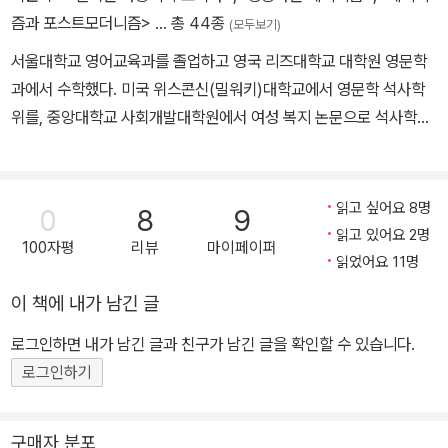
과 제2회 세계한글작가대회 집행위원장(2016, 경주)을 역임했다. 주
즘과 포스트모더니즘>
… 총 44종
(모두보기)
요 저서로 <문학의 타작: 한국문학, 영미문학, 비교문학, 세계문학>,
서울대학교 영어교육과를 졸업하고 영국 리즈대학교 대학원 영문학
<피천득 평전> 등을 비롯해 <바람개비는 즐겁다>(산문집), 『마음
과에서 수학했다. 미국 위스콘신(밀워키)대학교에서 영문학 석사학
비석에 새긴 노래』(시집), <잡문집: 함부로 내던진 돌멩이들> 등이
위를, 중앙대학교 사회개발대학원에서 여성 복지 논문으로 석사학위
있고, 번역서로 <포스트모더니즘>, <현대문학이론> 등 다수가 있다.
를 받았다. 고려대, 경희대, 한양대 강사를 역임했고 현재 전문 번역
편서로 <피천득 문학전집>(전 7권)과 『주요섭 소설전집』(전 8권)
가, 자유 기고가로 활동 중이다. 옮긴 책으로 『사바나의 개미 언덕』,
등이 있다. 한국문학비평가협회상과 한국PEN번역문학상 등을 수상
『신의 화살』, 『더 이상 평안은 없다』, 『내 인생, 단 하나뿐인 이야기』,
읽고 싶어요 8명
했다. 현재 문학비평가, 국제PEN한국본부 번역원장, 금아피천득선
0
8
9
『브루스터플레이스의 여자들』, 『행동하는 페미니즘』 등이 있다.
읽고 있어요 2명
생기념사업회 회장, 중앙대학교 명예교수로 있다.
100자평
리뷰
마이페이퍼
읽었어요 11명
이 책에 내가 남긴 글
로그인하면 내가 남긴 글과 친구가 남긴 글을 확인할 수 있습니다.
로그인하기
구매자 분포