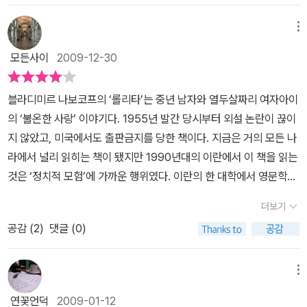
메뉴
모든사이
2009-12-30
블라디미르 나보코프의 ‘롤리타’는 중년 남자와 열두살짜리 여자아이
의 ‘불온한 사랑’ 이야기다. 1955년 발간 당시부터 외설 논란이 끊이
지 않았고, 미국에서도 출판금지를 당한 책이다. 지금은 거의 모든 나
라에서 널리 읽히는 책이 됐지만 1990년대의 이란에서 이 책을 읽는
것은 ‘정치적 모험’에 가까운 행위였다. 이란의 한 대학에서 영문학을
가르쳤던 아자르 나피시는 마치 비밀결사를 만들듯이 금서를 읽는 모
더보기
임을 만들었다. 그들이 탐독한 책들은 마르크스주의 관련 책들이거나
공감 (
2
)
댓글 (0)
반이슬람 서적이 아니었다. 어이없게도 나보코프의 ‘롤리타’, F. 스콧
피츠제럴드의 ‘위대한 개츠비’, 헨리 제임스의 ‘워싱턴 광장’, 제인 오
스틴의 ‘오만과 편견’이 바로 그 금서목록이었다. ‘테헤란에서 롤리타
메뉴
를 읽다’는 세계문학전집에나 속할 이같은 작품들을 금서로 낙인찍은
연꽃언덕
2009-01-12