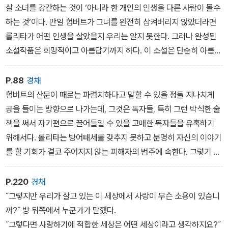
살 소녀를 강간하는 것이 ‘아니라 한 개인의 인생을 다른 사람이 몰수
하는 것‘이다. 만일 험버트가 그녀를 완전히 삼켜버리지 않았더라면
롤리타가 어떤 인생을 살았을지 우리는 알지 못한다. 그러나 완성된
소설작품은 희망적이고 아름답기까지 하다. 이 소설은 단순히 아름다
움뿐만이 아니라 야씨처럼 롤리타도 박탈당한 삶을, 평범한 일상생활
을, 모든 정상적인 즐거움들을 옹호한다.
P.88
경채
험버트의 산문이 때로는 파렴치하다고 말할 수 있을 정돌 지나치게
공을 들이는 방향으로 나가는데, 그것은 독자들, 특히 그런 박식한 술
책을 써서 자기편으로 끌어들일 수 있을 고매한 독자들을 유혹하기
위해서다. 롤리타는 방어태세를 갖추지 못하고 분명히 자신의 이야기
를 할 기회가 결코 주어지지 않는 피해자의 범주에 속한다. 그렇기 때
문에 롤리타는 이중적인 피해자다. 롤리타는 자신의 인생뿐만 아니라
자신의 인생 이야기도 빼앗겼던 것이다. 우리는 이 두 번째 범죄행위
P.220
경채
의 피해자로 전락하지 않기 위하여 이 모임에 참석하는 것이라고 우
˝그렇지만 우리가 살고 있는 이 세상에서 사랑이 무슨 소용이 있습니
리 자신에게 말했다.
까?˝ 방 뒤쪽에서 누군가가 말했다.
˝그렇다면 사랑하기에 적합한 세상은 어떤 세상이라고 생각하지요?˝