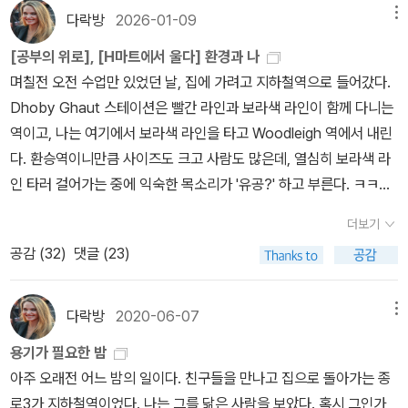
및 이슬람주의 간 갈등이 지속적으로 전개됐다. 결국 1979년 이란의
시 교수의 회고록은 이들의 경험을 생생하게 전달하며 전체주의 정권
다락방
2026-01-09
메뉴
화 - 특히 음주, 음악,문학 등-를 금지시켰다. 서로에게 막대한 피해를
팔라비 국왕은 국외로 추방되고 근본주의자이자 ‘반미의 화신’으로
의 폭력을 고발하고 독자들로 하여금 문학의 의미에 대해 다시 한 번
준 이라크와의 전쟁이 유엔의 중재로 1988년에 끝났다. 다음해 유월
유명한 아야톨라 호메이니가 신정통치를 하게 된다. 호메이니가 추진
숙고하게 한다.​​테헤란에서 《롤리타》를 읽을 때 새로 부여되는 의미​1
[공부의 위로], [H마트에서 울다] 환경과 나
에 최고지도자 호메이니옹이 86세의 나이로 사망하고 하메네이가 그
한, 이슬람 원리주의 사회를 향한 종교 혁명은 이란인 육만 명 이상을
부 롤리타는 1995년, 저자가 대학에서 퇴직하고 옛 제자들을 불러
며칠전 오전 수업만 있었던 날, 집에 가려고 지하철역으로 들어갔다.
지위를 승계하였으며 같은 해 라프산자니 대통령이 취임하였다. 199
희생시켰으며, 이에 반대하는 세력들은 가차없이 체포, 처벌됐다. 또
모아 시작한 비밀 독서모임을 그려낸다. 서로 다른 배경에서 온 일곱
Dhoby Ghaut 스테이션은 빨간 라인과 보라색 라인이 함께 다니는
5년에는 미국의 경제제재조치와 무기수출금지 조항이 선포되어 아직
한 1980년부터 1988년까지 지속된 이라크와의 전쟁은 이란 사회를
명의 여성들은 저자의 집에 모여 머리부터 발끝까지 덮고 있던 억압
역이고, 나는 여기에서 보라색 라인을 타고 Woodleigh 역에서 내린
까지 계속되고 있다. 1997년 개혁파인 모하마드 하타미가 대통령에
더욱 피폐하게 만들었다. 혁명이 진행되는 동안 이슬람 원리주의는
을 벗어 던지고, 준비해온 간식을 나눠 먹으며 이야기를 나눈다. 이들
다. 환승역이니만큼 사이즈도 크고 사람도 많은데, 열심히 보라색 라
취임하였다. 하타미 대통령은 문명간의 대화를 주장하며 미국과의 관
단 하나의 ‘올바른’ 이데올로기로서 여타 사상을 배제하고 탄압하는
은 《천일야화》 같은 페르시아 고전문학부터 《롤리타》처럼 도발적인
인 타러 걸어가는 중에 익숙한 목소리가 '유공?' 하고 부른다. ㅋㅋㅋ
계개선을 모색하고 있다. 이란은 극단적 이슬람 원리주의에서 서서히
근거로 작동한다. 혁명 이후 이십여 년에 걸쳐 테헤란 거리는 전투지
금서까지 다양한 소설들을 읽으며 소설 속 등장인물들에 대해, 그리
ㅋㅋㅋㅋㅋㅋㅋㅋㅋㅋ이렇게 부르는 사람은 로이드밖에 없는데 ㅋㅋ
벗어나 최근에는 여성들에게 머리카락이 조금 보이는 개방형 차도르
더보기
역으로 변했다. 규율에 순종하지 않는 여성들은 마구잡이로 끌려가
고 자기 자신의 삶에 대해 말하고 웃고 분노함으로써 삶을 지탱한다.​
ㅋㅋㅋㅋㅋㅋㅋ나는 돌아보았고, 거기엔 로이드가 서있었다. 우리가
를 허락하였고, 청바지와 짧은 치마가 허용되고, 가슴이 패인 웨딩드
공감 (
32
)
댓글 (23)
감옥에 갇히고 매질을 당해야 했다. 이란의 급변한 정치사는 혁명 이
2부 개츠비에서는 저자가 태해란대의 강단에 서고 이란 혁명이 일어
지하철역에서 만난건 처음이고, 그게 아마 로이드는 놀랐나보다. 그
레스와 인터넷 까페가 등장하기도 하여 경직된 문화에서 유연성과 다
전의 자유로운 사회 분위기를 경험한 사람들에게 기억의 단절과 자신
난 1979년으로 되돌아간다. 근본주의자들의 반미주의가 두드러지던
래서 유공이 정말 맞는지 궁금했는가보다. 유공? 하고 끝을 올린거
양성이 조금씩이나마 나타나고 있다. 책의 669-670쪽 참조 내가 중
의 신념을 버리고 원리주의에 무릎을 꿇어야 하는 좌절을 안겨주었
시대의 대학가에서 저자는 미국의 상징이라고도 할 수 있는 《위대한
보면 ㅋㅋㅋㅋㅋㅋㅋㅋㅋㅋㅋㅋ하여간 나를 보고 반가워하는 로이
다락방
2020-06-07
메뉴
국에서 공부를 하던그 때에 가장 답답했던 것은 지금은 개방된 사회
다. 이 같은 억압적인 분위기에 아자르가 몸담은 대학도 예외는 아니
개츠비》를 강의하다가 소설이 제국주의적이고 퇴폐적이라는 압박을
드, 우리 방금 학교에서 헤어졌잖아? ㅋㅋㅋㅋㅋㅋㅋㅋㅋ 로이드는
이지만 폐쇄되었던 사회의 잔재가 너무도 많이 남아있었던 흔적들을
용기가 필요한 밤
었다. 그녀는 “여학생들은 강의시간에 늦어서 층계를 뛰어올라갔다
받자 소설을 모의재판에 부친다. 좌파 마르크스주의자부터 이슬람 근
나한테 너 여기서 지하철 타고 가냐고 물었고 나는 그렇다고 했다. 그
도처에서 느낄 때였다. 특히 문학계통에 있어서는 문화혁명을 거치면
아주 오래전 어느 밤의 일이다. 친구들을 만나고 집으로 돌아가는 종
거나 복도에서 웃었다거나 남학생들에게 말을 걸었다고 해서 처벌을
본주의자까지, 강의실 안의 다양한 학생들이 《위대한 개츠비》에 대한
런데 내가 가는 방향을 보면서 너는 저기서 타는거야? 묻고 나는 그
서 외국문학의 유입이 중지되었고, 외국과의 사상의 교류가 쉽게 열
로3가 지하철역이었다. 나는 그를 닮은 사람을 보았다. 혹시 그인가,