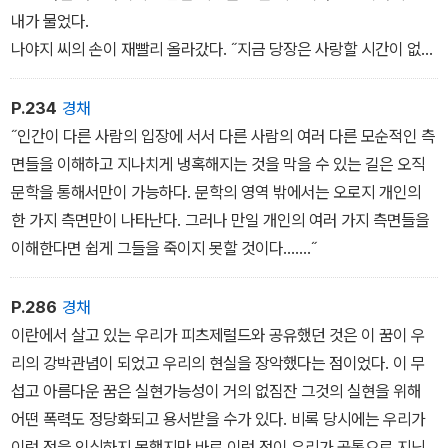
내가 물었다.
나야지 씨의 손이 재빨리 올라갔다. ˝지금 당장은 사랑할 시간이 없어
요,˝ 하고 그가 말했다. ˝우리는 더 높은 차원의, 더 성스러운 사랑에
헌신하고 있어요.˝
P.234
경채
자린이 몸을 돌려서 냉소적으로 말했다. ˝그렇겠죠. 그렇지 않으면 무
˝인간이 다른 사람의 입장에 서서 다른 사람의 여러 다른 모순적인 측
엇 때문에 혁명을 위해서 싸우겠어요?˝
면들을 이해하고 지나치게 냉혹해지는 것을 막을 수 있는 길은 오직
문학을 통해서만이 가능하다. 문학의 영역 밖에서는 오로지 개인의
한 가지 측면만이 나타난다. 그러나 만일 개인의 여러 가지 측면들을
이해한다면 쉽게 그들을 죽이지 못할 것이다…….˝
P.286
경채
이란에서 살고 있는 우리가 피츠제럴드와 공유했던 것은 이 꿈이 우
리의 강박관념이 되었고 우리의 현실을 장악했다는 점이었다. 이 무
섭고 아름다운 꿈은 실현가능성이 거의 없짐잔 그것의 실현을 위해
어떤 폭력도 정당화되고 용서받을 수가 있다. 비록 당시에는 우리가
이런 점을 인식하지 못했지만 바로 이런 점이 우리가 공통으로 지닌