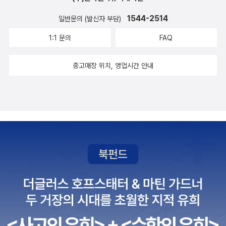
입장에서, 제대로 아는 것임을 잊지 말자.” 이 정도면 저자의 방점은
는다고 했다. '오늘은 누가 오나요?' 여쭤보자 '나도 몰라. 매번 다르거
(화): 샬롯은 미스 팔렌의 편지를 받는다. 8월 8일(수) 험버트의 일기
‘이란’이 아니라 ‘우리의 국익’이 아닌가란 생각마저 든다.‘자원’과 ‘시
든. 그게 재미야.' 라는 답이 돌아왔다. -p.221~222와- 제자들을 위
1544-2514
일반문의 (발신자 부담)
를 읽은 샬롯 격분하며 편지를 부치러 나가다가 집 앞에서 비일 (Bea
장’이 세계를 보는 우리의 일반적 척도이자 지배적 시각인지는 모르
해 집필실을 개방한 교수도 놀랍고, 그런 교수에게 정말 찾아가는 제
1:1 문의
FAQ
le)이 몰고 오던 자동차에 치여 죽는다. 8월 13일(월): 롤리타 하이킹
겠지만, ‘책으로 읽는 세상’은 그것과는 좀 달라야 하지 않을까 싶다.
자들도 놀랍다. 나는 대학시절 공부를 열심히 하는 사람이 아니어서
을 떠난다. 8월 15일(수): 험버트는 롤리타를 데리고 오기 위해 캠프
혹은 ‘우리의 눈’이 ‘우리의 국익’을 결코 벗어날 수 없는 거라면, 차라
그런지 이 이야기가 참 놀라웠다. 어쩌면 내가 다닌 학교에서도 이런
중고매장 위치, 영업시간 안내
큐로 간다. 험버트와 롤리타는 그 날 밤을 파킹턴(Parkington)에 있
리 ‘그들의 눈’으로 보는 건 어떨까. 이란에 대해서라면 이란인들의 눈
일들은 있었는지도 모르겠지만, 내가 이런거에 관심 있는 사람이 그
는 '도취된 사냥꾼들'(The Enchanted Hunters) 호텔 에서 보낸다.
으로 보는 것 말이다. 가장 유익한 길잡이가 돼주는 건 마르잔 사트라
때는 아니었다. 물론 지금 안다고 해도 내가 교수님의 집필실에 찾아
퀼티 역시 이 호텔에서 묵는다. 8월 24일(일): 파킹턴의 영화관에서
피의 만화 <페르세폴리스>이다. ‘페르시아의 도시’란 뜻의 페르세폴
갈 지는 잘 모르겠지만, 이 부분을 읽으면서, 집에서나 밖에서나 공부
'야성의 힘'(Brute Force)과 '악령'(Posssessed)이 상연된다. 194
리스는 이란의 수도 테헤란을 가리킨다. 이미 전 세계적 베스트셀러
하는 사람에게는 환경이 주어져있었구나 라는 생각이 들었다. 물론,
7-48 8월-8월: 미국 전역을 자동차로 여행한 후 험버트와 롤리타는
가 된 이 자전적 만화에서 저자는 이슬람 혁명기에 성장기를 보낸 자
다시 말하지만, 환경이 주어졌다고 누구나 그걸 제대로 이용하며 살
비어즐리의 13 타이어 스 트리트(Thayer Street)에 거주지를 정한
신과 가족의 이야기를 과장하지도 미화하지도, 그렇다고 비하하지도
수 있는건 아니다. 이 부분을 읽다가 문득 그런 생각이 들었다.내가 교
다. 1948 11월: 롤리타는 교실에서 자주 한숨을 쉰다. 12월: 교장 선
않으면서 담담하게 펼쳐놓는다.사트라피의 이야기도 1980년부터 시
수님의 집필실에 찾아가는 학생이 아니었고 또 지금도 아니라면, 이
생은 험버트에게 롤리타가 '도취된 사냥꾼들'이라는 연극에 참가할 수
작된다. 그녀가 10살이 된 1980년부터 학교에서는 베일을 써야 한다
제는 나의 집필실에 공부하는 사람들을 오게할 순 있지 않나.. 나는 여
있도록 허가해 주기를 요청한다. 크리스마스: 롤리타는 기관지염에
는 명령이 내려진다. 1년전만 하더라도 그녀는 프랑스계 학교에 다녔
성주의 모임 더덕단 있을 때도, 그렇게나 사무실 한 칸을 마련하고 싶
걸린다. 1949 1월 1일(토): 험버트는 롤리타의 14회 생일 선물로 자
지만 해가 바뀌면서 외국계 학교는 자본주의의 상징이자 타락의 상징
었더랬다. 지금 다시, 그 꿈이 생긴다. 나도 작업실을 만들자. 작업실
전거를 사준다. 5월 20일(추정): 클레어 퀼티는 자신이 쓴 '도취된 사
이란 이유로 문을 닫게 했다. 그리고 여학생을 비롯한 모든 여성에게
을 만들어서 개방하자. 공부하는 사람, 이야기 나누는 사람들을 언제
냥꾼들'의 공연 연습을 관람하며 이때 롤리타를 유혹한다. 5월 24일