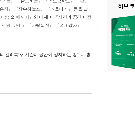
『괴물』 『황금비늘』 『벽오금학도』 『칼』
훈장』 『장수하늘소』 『겨울나기』 등을 발
슴에 숨 쉴 때까지』와 에세이 『시간과 공간이 정
어서면 그만,』 『사랑외전』 『절대강자』
의 캘리북>
,
<시간과 공간이 정지하는 방>
… 총