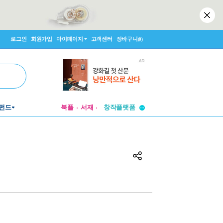
로그인
회원가입
마이페이지
고객센터
장바구니
(0)
투비컨티뉴드
펀드
북플
서재
창작플랫폼
투비컨티뉴드