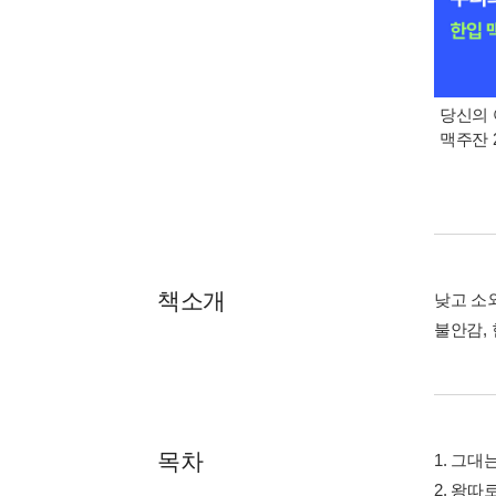
당신의 
맥주잔 2
책소개
낮고 소
불안감,
목차
1. 그대
2. 왕