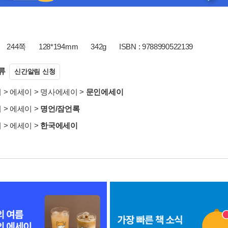
244쪽
128*194mm
342g
ISBN : 9788990522139
류
신간알림 신청
서
>
에세이
>
명사에세이
>
문인에세이
서
>
에세이
>
명언/잠언록
서
>
에세이
>
한국에세이