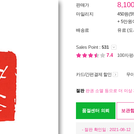
8,10
판매가
마일리지
450원(5
+ 5만원
배송료
유료 (도
Sales Point :
531
7.4
100자평(
카드/간편결제 할인
무이
절판
판권 소멸 등으로 더 이상 
품절센터 의뢰
보관함
- 절판 확인일 : 2021-08-12