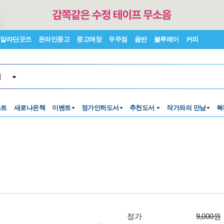
알라딘굿즈
온라인중고
중고매장
우주점
음반
블루레이
커피
서
스트
새로나온책
이벤트
정가인하도서
추천도서
작가와의 만남
북
정가
9,000원