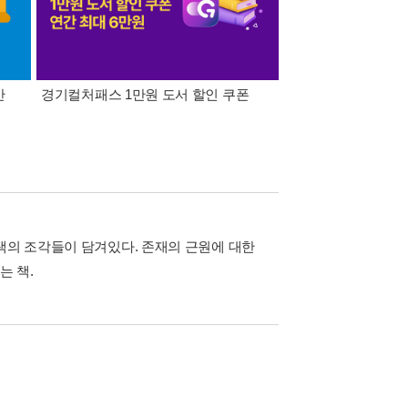
간
경기컬처패스 1만원 도서 할인 쿠폰
삼성카드가 쏜다! 알라
색의 조각들이 담겨있다. 존재의 근원에 대한
는 책.