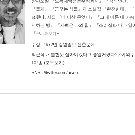
장편소설 『보복대행전문주식회사』 『장외인간』 
『들개』 『꿈꾸는 식물』과 소설집 『완전변태』 『
표했다. 시집 『더 이상 무엇이』 『그대 이름 내 가
지하는 방』 『자뻑은 나의 힘』 『쓰러질 때마다 일
『코...
더보기
수상 :
1972년 강원일보 신춘문예
최근작 :
<불현듯 살아야겠다고 중얼거렸다>
,
<이외수
107종
(모두보기)
SNS :
//twitter.com/oisoo