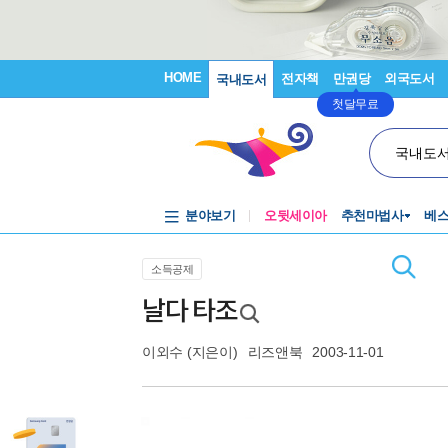
HOME
전자책
만권당
외국도서
국내도서
첫달무료
국내도
분야보기
오뒷세이아
추천마법사
베
소득공제
날다 타조
이외수
(지은이)
리즈앤북
2003-11-01