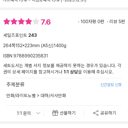
카드혜택 15% + 이벤트혜택 15% (~2025.12.31)
7.6
100자평 0편
리뷰 5편
세일즈포인트
243
264쪽
152*223mm (A5신)
1400g
ISBN 9788990235831
세트도서는 개별 서지 정보를 제공하지 못하는 경우가 있습니다. 각
권의 상세 페이지를 참고하시거나
1:1 상담
을 이용해 주십시오.
주제분류
신간알림 신청
만화/라이트노벨
>
대하/서사만화
선물하기
공유하기