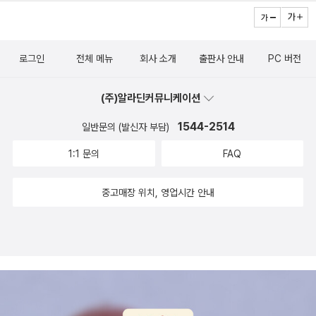
부분들도 있었다. 하지만, 인물들간의 숨막히는 속고 속임과 대립적
구조를 통해 극의 진행이 무척이나 빠르고 재미있었다. 다만, 작가가
서문에서 밝혔듯이 예전 사회상이나 쓰였던 언어나 지명등이 다소는
로그인
전체 메뉴
회사 소개
출판사 안내
PC 버전
막연하고 무엇일까라는 의문과 모호함을 줄 수도 있는 것 같다.특히,
드라마의 통해 다모에 대한 강력한 인상과 감동에 젖혀 있는 분이라
(주)알라딘커뮤니케이션
면 원작이 가져다 줄 수 있는 확실한 설명과 느낌의 열망으로 읽으신
다면 괜찮을 수 있으나, 다소 드라마에서 나타나는 채옥과 황보윤의
1544-2514
일반문의 (발신자 부담)
로맨스나 장성백(책에서는 천두령과 비슷함)의 이미지는 여기에서
1:1 문의
FAQ
기대하는 것은 무리가 있는 것 같다. 하지만, 사전의 유통과 권력 창탈
을 노리는 병조판서(정필준)간의 대립구조라는 이야기의 큰 틀은 변
중고매장 위치, 영업시간 안내
화하지 않은 것 같다.'바람의 파이터'등과 같은 역사적 인물에 대한 색
다른 발견과 조명을 시도하는 방학기의 거칠게 그려지면서 강력한 그
림에 대한 매력과 함께 만화속에서 그려지는 시대의 모습속에 비쳐지
는 새로운 세상과 새인물 바라는 사람들의 마음등은 아직까지 변화하
지 않고 있으며, 여전히 해결할 수 있는 숙제처럼 느껴지게 만드는 책
인 것 같다. 만화라고 우습게 생각하지 말고 한번 그것이 지니는 힘도