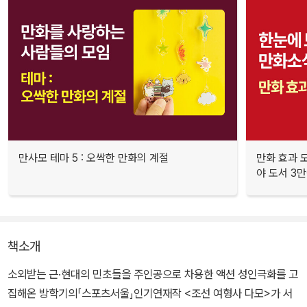
만사모 테마 5 : 오싹한 만화의 계절
만화 효과 모
야 도서 3만
책소개
소외받는 근·현대의 민초들을 주인공으로 차용한 액션 성인극화를 고
집해온 방학기의「스포츠서울」인기연재작 <조선 여형사 다모>가 서