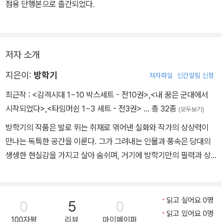
점용 단행본으로 출간되었다.
얼마전 방영되어 '다모 폐인 신드롬'을 만들어낼 만큼 공전의 인기를
기록한 MBC 드라마 <다모>의 원작이기도 한 이 작품은 문화, 사회
저자 소개
적 배경에 기초한 역사의식에서 발현된 극화이다. 실재했던 사건과
배경, 인물을 토대로 철저한 고증을 기초로 이뤄진 것이 특징. 드라마
지은이:
방학기
저자파일
신간알림 신청
와 비교하면서 보는 것도 재미있을 듯 하다.
최근작 :
<감격시대 1~10 박스세트 - 전10권>
,
<내 꿈은 군대에서
시작되었다>
,
<타임머쉰 1~3 세트 - 전3권>
… 총 32종
(모두보기)
방학기의 작품은 발로 뛰는 취재로 엮어낸 실화와 작가의 상상력이
만나는 독특한 공간을 이룬다. 그가 그려내는 인물과 풍속은 당대의
생생한 현실감을 가지고 살아 숨쉬며, 거기에 방학기만의 필력과 상
상력이 거침없이 더해진다. ‘감격시대’ 역시 작가가 발로 뛰며 수집하
고 검증한 대한민국 주먹들의 살아 있는 실화이자 신화이다. 1973년
<사라진 낡은 집>(월간 새소년) 1975년 <열녀문>(선데이서울) 19
읽고 싶어요 0명
0
5
0
75년 <애사당 홍도>(선데이서울) 1977년 <바리데기>(선데이서
읽고 있어요 0명
100자평
리뷰
마이페이퍼