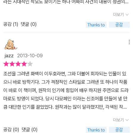
라는 시대적인 착오도 보이기는 하나 어짜피 사건의 내용이 정권의
좀 비정하게 나오거든요..)장성백이란 캐릭터는 드라마에서 거의 만
암투라기보다는 하나의 사건을 통해 스토리를 풀어나가는 것이기에
들어낸 것입니다..원작에는 천두령이라고 나오는데.. 성격 더럽거든
더보기
그리 부담스럽지는 않다.약간은 야해보일수 있는 장면들이 있으나 조
요..^^;;;어쨌든.. 책 자체는 재밌습니다..다만 원작에서 드라마를 찾는
공감 (
1
)
댓글 (0)
선시대의 성해학으로 이해하고 보면 더욱 책을 재미있게 즐길수 있을
오류를 범하지 않는다면요..여자분들 보다는 남자분들에게 더 어울리
것이다.
는 만화입니다..
메뉴
jazz
2013-10-09
조선을 그려낸 화백이 이두호라면, 그와 더불어 회자되는 인물이 있
으니 바로 방학기다. 그가 격정적인 스타일로 그려낸 또 하나의 작품
이 바로 이 책이며, 원작의 인기에 힘입어 배우 하지원 주연으로 드라
마로도 방영이 되었다. 당시 다모폐인 이라는 신조어를 만들어 낼 만
큼 대단한 인기를 끌었었다. 원작과는 많이 달라졌지만, 각색된 작품
은 또 다른 원작이기 때문에 그런 구분을 하는 것은 바람직 하지 않은
더보기
것 같다. 아뭏든 끝이 해피 엔딩이 아니라서 많이 아쉽지만 재미있게
공감 (
0
)
댓글 (0)
본 드라마요. 만화였다.