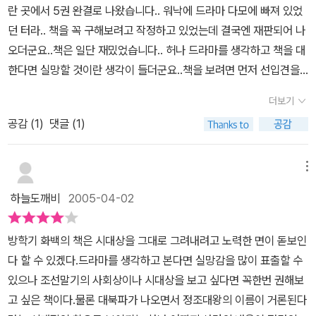
란 곳에서 5권 완결로 나왔습니다.. 워낙에 드라마 다모에 빠져 있었
던 터라.. 책을 꼭 구해보려고 작정하고 있었는데 결국엔 재판되어 나
오더군요..책은 일단 재밌었습니다.. 허나 드라마를 생각하고 책을 대
한다면 실망할 것이란 생각이 들더군요..책을 보려면 먼저 선입견을
버리고 보시길..사주전이라는 전체적인 플롯은 원작이나 드라마나 같
더보기
지만.. 거기에 얽힌 세부사항들은 많이 다르시다고 보면 됩니다..드라
공감 (
1
)
댓글 (1)
마가 워낙에 알려졌으니 드라마와 비교를 안할 수가 없는데..드라마
에선 세 주인공들의 모습에 촛점을 맞춘 반면..(그게 드라마의 특징이
겠죠.)원작에서 사건과 무술에 촛점을 맞추었습니다..그리고 채옥이
메뉴
홀로 명실상부한 주인공입니다..특히 채옥의 모습이 좀더 강인하고..
하늘도깨비
2005-04-02
사건의 해결에 결정적인 역할을 합니다..아~ 마축지의 활약도 크구
요..황보윤은 원작에서도 죽습니다..그리고,황보윤의 성격은 드라마
방학기 화백의 책은 시대상을 그대로 그려내려고 노력한 면이 돋보인
와는 좀 많이 다릅니다..하지만.. 웬지 원작이 좀더 사실적이지 않을까
다 할 수 있겠다.드라마를 생각하고 본다면 실망감을 많이 표출할 수
하는 생각이 들더군요..그 시대의 남자들이라면..뭐 여자에게 순애보
있으나 조선말기의 사회상이나 시대상을 보고 싶다면 꼭한번 권해보
적이지도 않을테고..또, 사건 해결 때문에 사람이 희생되는 것에 대해
고 싶은 책이다.물론 대북파가 나오면서 정조대왕의 이름이 거론된다
그다지 신경쓸 것 같진 않죠..(원작에서 황보윤에게 딴 여자도 있고,