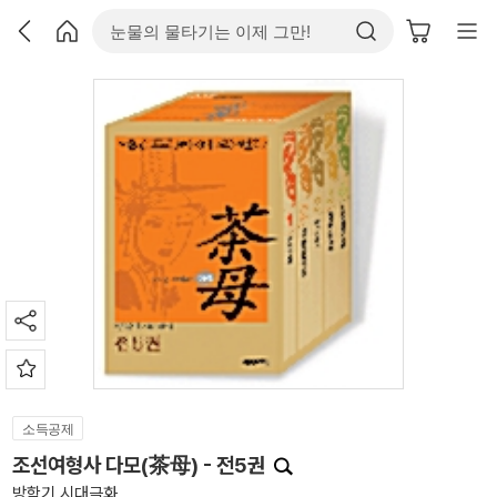
소득공제
조선여형사 다모(茶母) - 전5권
방학기 시대극화