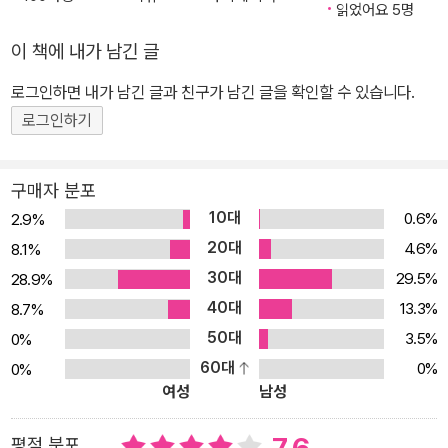
울) 1979년 <다모 남순이>(스포츠서울) 1982년 <데카메론 속>
읽었어요 5명
(선데이서울) 1982년 <임꺽정>(선데이서울) 1982년 <청산별곡>
이 책에 내가 남긴 글
(스포츠서울) 1985년 <감격시대>(스포츠서울) 1989년 <바람의
파이터>(스포츠서울) 1990년 <거미춤>(스포츠동아) 1994년 <다
로그인하면 내가 남긴 글과 친구가 남긴 글을 확인할 수 있습니다.
모>(스포츠서울) 1997년 <피와 꽃>(스포츠서울) 1999년 <꽃점이
로그인하기
>(스포츠동아)
구매자 분포
10대
0.6%
2.9%
20대
4.6%
8.1%
30대
29.5%
28.9%
40대
13.3%
8.7%
50대
3.5%
0%
60대
0%
0%
여성
남성
평점 분포