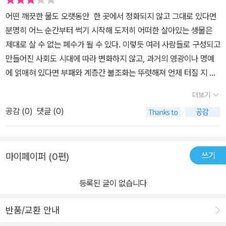
어떤 깨끗한 물도 오랫동안 한 곳에서 정화되지 않고 그대로 있다면
분명히 어느 순간부터 썩기 시작해 도저히 어떠한 살아있는 생물은
제대로 살 수 없는 폐수가 될 수 있다. 이렇듯 여러 사람들로 구성되고
만들어진 사회도 시대에 따라 변화하지 않고, 과거의 영광이나 명예
에 얽매혀 있다면 부패와 계층간 불조화는 뚜렷해져 언제 터질 지 모
르는 시한폭탄이 될 수 있다. 이런 상태속에서 막연한 새시대에 , 새
더보기
인물을 요청하는 온갖 감언이설과 이를 통해 내부적으로 일어나는 민
공감 (
0
)
댓글 (0)
심의 동요가 오히려 사회의 크나큰 병이 되어 몰락되어가는 것을 우
린 우리 역사와 타국가의 역사속에서 흔하게 볼 수 있었다.이런 관점
에서 시작된 다모 이야기의 줄거리는 역사속에서 실재할 수도 있는
쓰기
마이페이퍼 (0편)
개연성을 가지고 진행하고 있다. 그 속에서 등장하는 인물과 보여지
는 사회상등은 어느 정도 긍정할만한 요소가 있었다. 하지만, 극적인
등록된 글이 없습니다
요소를 살리다 보니, 주인공 다모 채옥의 포도청 종사관 황보윤 대한
지나친 충성과 무술 실력 그리고 이야기와 관련된 인물들의 과거에
반품/교환 안내
대한 조명등이 다소는 억측적이며, 받아들이기에 다소 무리가 있었던