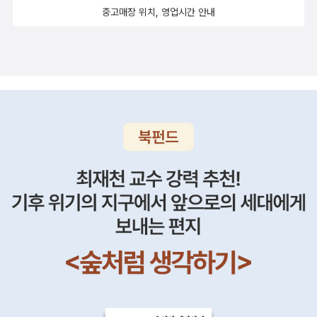
다. 프랑스에 있는 에펠탑, 영국 타워브리지, 이탈리아 피사의 사탑,
중고매장 위치, 영업시간 안내
독일의 노이슈반슈타인성, 호주 시드니오페라하우스, 미국 자유의 여
신상. 집에 있는 것 중에서 여섯 개만 골라서 붙였어요. 갖고 있었던
스티커를 갖고 빙 둘러 아이들이 있는 판을 만들어 '세계는 하나'라고
썼고요.각 나라의 수도와 언어, 국기를 표로 만들어 붙이고 세계지도
를 다운받아서 지도를 보며 각 나라의 위치를 써보았습니다. 지도가
작고 유럽에 몰려있어서 좀 불편하네요. 지구본에서도 각 나라를 찾
아봤답니다. 커다란 지구본을 빨리 구입해야할 듯 합니다. 지도 속에
서 영국 런던에있는 타워브리지가 보이시나요? 우리나라엔 도개교가
없는 것 같은데 직접 다리가 올렸다 내렸다 하는 장면 꼭 보고 싶어요.
영화 속에서도 종종 나오는 멋진 장면...우리 아이 짝꿍이 영국에서 온
여자친구라서 그런지 요즘 아이가 영국에 관심이 많아요. 가장 좋아
하는 나라가 영국이랑 남극, 북극이라고 하네요.떼였다 붙였다 하는
국기 책이 있어서 각 나라의 국기를 다시 찾아보고 떼었다 다시 붙여
봤어요. 요즘엔 정말 기술이 좋네요. 스티커가 떼었다 붙였다 가능하
니....우리 집에 있는 국기책과 재도책. 하나씩 살펴보면 각 책마다 아