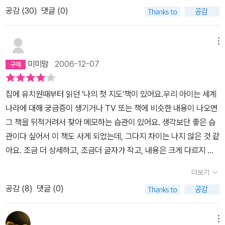
옆에는 우리나라 지도도 붙여두었지요. 간단하지만, 어린딸이 보기에
공감 (
30
)
댓글 (0)
는 좋더군요.너무 복잡한 지도는 아이에게 조금 부담이 되는지 잘 보
지 않더라구요.아이방이 여러가지 지도들로 가득차 있어요.아이가 궁
굼해하는 나라가 있으면, 찾아보기도 쉽고, 활용도가 높아요.
메뉴
미미맘
2006-12-07
집에 유치원때부터 읽던 '나의 첫 지도'책이 있어요.우리 아이는 세계
나라에 대해 궁금증이 생기거나 TV 또는 책에 비슷한 내용이 나오면
그 책을 뒤적거려서 찾아 메모하는 습관이 있어요. 생각보단 좋은 습
관이다 싶어서 이 책도 사게 되었는데, 그다지 차이는 나지 않은 것 같
아요. 조금 더 상세하고, 조금더 글자가 작고, 내용은 크게 다르지 않
은 것 같아서 조금 실망도 있지만 아이가 너무 좋아하네요. 요즘은 고
더보기
구려 역사다, 발해 역사다 하면서 미디어에서 떠드니깐 역사지도를
공감 (
8
)
댓글 (0)
많이 보고 싶어해서 모학습지사에서 무료배포 받았는데, 하루종일 들
고 다니면서 물어보는통에 머리가 아파요. 사실 우리 세대도 고구려
나 발해가 어디까지 있었는지 잘 모르쟎아요??? 고등학교까지 지리
메뉴