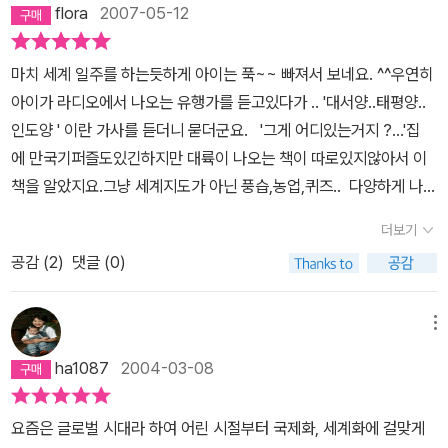
flora
2007-05-12
마치 세계 일주를 하는듯하게 아이는 푹~~ 빠져서 보네요. ^^우연히
아이가 라디오에서 나오는 유행가를 듣고있다가 .. '대서양..태평양..
인도양 ' 이란 가사를 듣더니 묻더군요. '그게 어디있는거지 ?...'집
에 만국기퍼즐도있긴하지만 대륙이 나오는 책이 따로있지않아서 이
책을 알았지요.그냥 세계지도가 아닌 풍습,농업,퀴즈.. 다양하게 나와
있답니다. 한장한장 넘기면서 아이와함께 퀴즈를 풀어가는 재미도 느
더보기
껴볼수있지요.초등학생 아이라면 쉽게 볼수있을듯해요. 요즘 아이들
공감 (
2
)
댓글 (0)
인터넷으로 검색을 많이 하는데... 아이가 직접 ?아보며 정보를 알수
있게 조금만 도와준다면 더 흥미로워한답니다. 단지... 가보싶은 나라
가 많아서 여기저기 가보자고 조르기도하지요... ^.^
메뉴
ha1087
2004-03-08
요즘은 글로벌 시대라 하여 어린 시절부터 국제화, 세계화에 걸맞게