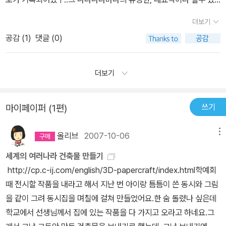
는것들이 표기되어..더욱 도움이 됩니다..각 나라의 국기도 첨부되어
더보기
있어.. 더더욱 좋구여.. 우리나라지도는 특히 브로마이드식으로 크게
공감 (
1
)
댓글 (0)
따로 나와있어 벽에 붙여놓고 볼수도 있습니다..
더보기
쓰기
마이페이퍼 (1편)
올리브
2007-10-06
메뉴
세계의 여러나라 건축물 만들기
http://cp.c-ij.com/english/3D-papercraft/index.html학예회
때 전시할 작품을 내라고 해서 지난 번 아이랑 틈틈이 쓴 동시와 그림
을 같이 그려 동시집을 며칠에 걸쳐 만들었어요.한 숨 돌렸나 싶은데
학교에서 선생님께서 집에 있는 작품을 다 가지고 오라고 하네요.그