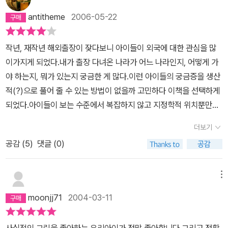
다 세계사다 공부하면서도 사실 우리는 지도에 약한데, 아이들은 재
antitheme
2006-05-22
미가 있나봐요. 자꾸 그려보고 읽어보고... 저보다 지식이 더 많은 것
같으네요... 좋은 책이예요. 꼭 방학때 한번쯤 읽고 공부해 봄직하네
작년, 재작년 해외출장이 잦다보니 아이들이 외국에 대한 관심을 많
요. 조카가 비싼 교구에 선생님까지 붙여서 그려서 공부하던 거랑 크
이가지게 되었다.내가 출장 다녀온 나라가 어느 나라인지, 어떻게 가
게 다르지 않은데, 1/100 가격에 재미있게 하니깐 좋으네요.
야 하는지, 뭐가 있는지 궁금한 게 많다.이런 아이들의 궁금증을 생산
적(?)으로 풀어 줄 수 있는 방법이 없을까 고민하다 이책을 선택하게
되었다.아이들이 보는 수준에서 복잡하지 않고 지정학적 위치뿐만이
아니라 간단한 각각의 나라에 대한정보도 제공하고 있어 도움이 되었
더보기
다.다만 아쉬운 점은 유럽 중심의 내용이 걸린다.영국에서 만들어진
공감 (
5
)
댓글 (0)
책이라고 들었는데 전체적인 내용이 유럽 중심이고 나머지 대륙의 국
가에 대해서는 그 내용이 빈약한 점만 고쳐진다면 좋으련만...
메뉴
moonjj71
2004-03-11