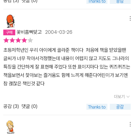
공감 (
3
)
댓글 (0)
메뉴
꽃비흠뻑맞고
2004-03-26
초등저학년인 우리 아이에게 골라준 책이다 처음에 책을 받았을땐
글씨가 너무 작아서걱정했는데 내용이 어렵지 않고 지도도 그나라의
특징을 간단하게 잘 표현해 주었다 또한 표이지마다 있는 퀴즈퀴즈는
책을보면서 찿아보는 즐거움도 함께 느끼게 해준다어린이가 보기엔
참 괞찮은 책인것 같다
더보기
공감 (
3
)
댓글 (0)
메뉴