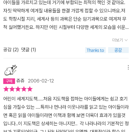
아이들을 가르치고 있는데 거기에 부합되는 최적의 책인 것 같아요.
자칫 딱딱하게 여겨질 내용들을 한결 가깝게 접할 수 있으니까요.저
도 학창시절 지리, 세계사 등의 과목은 단순 암기과목으로 여겨져 무
척 싫어했거든요. 하지만 어린 시절부터 다양한 세계의 모습을 쉬운
책을 통해 알게 해 주면 세계의 다양한 문화에 더욱 관심을 쏟게 되겠
더보기
죠?세계일주로 유명한 한비야씨도 어린 시절 부모님이 보이는 곳마
공감 (
2
)
댓글 (1)
다 세계지도를 붙여 놓아 넓은 세계가 한결 가깝게 여겨졌답니다.부
모와 자녀가 함께 본다면 훨씬 효과적일거예요.
메뉴
쥬쥬
2006-02-12
어린이 세계지도책.....처음 지도책을 접하는 아이들에게는 쉽고 호기
심을 가질수 있는 ....특히나 먼나라 이웃나라를 읽고 있는 아이들이라
면 혹은 읽을 아이들이라면 이책과 함께 보면 더욱더 효과가 있을것
입니다..이 지도책은 상세히는 아니지만.. 각 나라나라의 기본적인 정
보가 기록되어있구..그 나라나라마다의 유명한, 대표적이라 할수 있