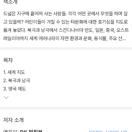
책소개
드넓은 지구에 흩어져 사는 사람들. 각각 어떤 곳에서 무엇을 하며 살
고 있을까? 어린이들이 가질 수 있는 타문화에 대한 호기심을 지도로
옮겨 놓았다. 북극과 남극에서 스칸디나비아 반도, 일본, 중국, 오스트
레일리아까지 세계 여러나라의 자연 환경과 문화, 동식물, 주요 산업
들이 실려 있다.
목차
전세계 나라들의 국기, 큰도시들, 수도, 면적, 인구, 문화유적 등이 간
략하게 정리되어 있고, 딱딱한 기호대신 작은 부분까지 잘 살아 있는
1. 세계 지도
세밀한 일러스트가 덧입혀져, 지도를 보고 있다는 느낌보다는 멋진
2. 북극과 남극
그림을 감상한다는 기분이 든다. 작은 그림만으로도 그 나라의 풍경
3. 영국 제도
을 상상할 수 있는 점도 장점.
영국 DK사에서 만든 책답게, 유럽이 중심이 오도록 그려졌지만, 내
저자 소개
용에 있어서는 아시아와 아프리카 등 지금까지 소외된 지역에 대한
부분도 충실하게 실었다. 다만, 한국에 대한 정보가 티베트나 몽골, 동