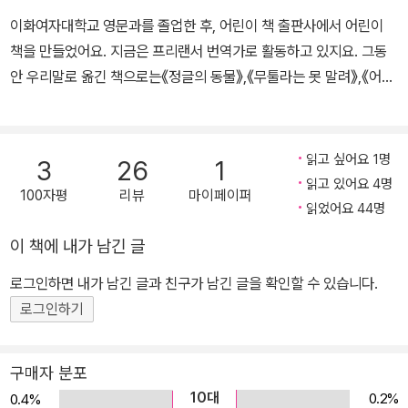
이화여자대학교 영문과를 졸업한 후, 어린이 책 출판사에서 어린이
책을 만들었어요. 지금은 프리랜서 번역가로 활동하고 있지요. 그동
안 우리말로 옮긴 책으로는《정글의 동물》,《무툴라는 못 말려》,《어린
이 세계지도책》,《다섯 살은 괴로워》,《오리 탈출 소동》,《엘리자베스
1세》,《크고 파란 점》,《런던》,《뉴욕》,《구글 어스 세계 여행》,《구글 어
스 세계 역사 여행》등이 있어요.
읽고 싶어요 1명
3
26
1
읽고 있어요 4명
100자평
리뷰
마이페이퍼
읽었어요 44명
이 책에 내가 남긴 글
로그인하면 내가 남긴 글과 친구가 남긴 글을 확인할 수 있습니다.
로그인하기
구매자 분포
10대
0.2%
0.4%