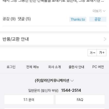
래서 그냥 그동안 만든 건축물을 보내기로 했는데, 그냥 보내기엔 왠
지 2% 부족해보이는지라 하드보드지를 사다 좀 꾸몄습니다. 위에 있
더보기
는 사이트에 가시면 제가 만든 건축물들을 프린트해서 사용할 수 있
공감 (
9
)
댓글 (5)
어요.요즘엔 업데이트된 것도 꽤 많이 있네요. 우리 아이 더 많이 만들
어달라고 하는데 시험 끝나고 하기로 했답니다. 그냥 제가 바빠서 아
이 시험을 핑계로 대었어요. ^^더불어 아이랑 집에 있는 지도책이랑
반품/교환 안내
세계지도, 지구본을 보면서 세계여행을 했지요. 지도책에 욕심이 좀
많아서 하나 둘 늘어다다보니 꽤 있네요. 각 책마다 특징이 약간씩 달
라서인지 하나도 놓기 싫은 욕심장이 모자랍니다.아래 사진은 여름방
학 때 안데르센 전시회에 갔다가 와서 아이랑 만든 체험학습 책이랍
로그인
전체 메뉴
회사 소개
출판사 안내
PC 버전
니다. 소모임에 가서 모네 책 한 권 만들고 시리즈로 똑같이 만들어야
한다고 해서 크기를 똑같이 만들었어요.안데르센이 살았던 곳을 지도
(주)알라딘커뮤니케이션
로 찾아보고, 또 인터넷으로도 검색해보았어요.국기랑 수도 등덴마크
의 간단한정보를 함께 붙였고요. 이번에 건축물을 꾸미면서 가장 가
1544-2514
일반문의 (발신자 부담)
고 싶은 곳이 어디인지 아이랑 함께 이야기하며 다시 책을 보고 엄마
1:1 문의
FAQ
는 레고랜드랑 안데르센 박물관이 가장 가보고 싶다고 알려주었답니