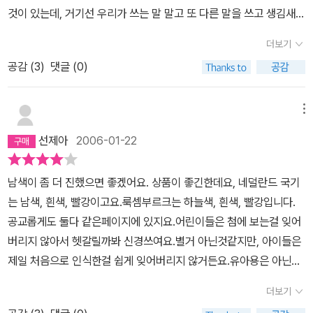
것이 있는데, 거기선 우리가 쓰는 말 말고 또 다른 말을 쓰고 생김새도
틀리다는 것에 대한 막연한 궁금증이 증가하나 보다. 그래서 찾던 세
더보기
계지도 관련 그림책 중 마침 눈에 띄어 구입한 책이다. 초등학생에게
공감 (
3
)
댓글 (0)
더욱 잘 맞을 듯 싶긴 하지만, 딱히 아이한테 적합할 만한 세계지도책
도 눈에 안 띄고 전체적인 세계 지도와 나라의 설명 정도로 활용하면
될 듯 싶어 구입했다. 세계 각 대륙에 흩어져 있는 각 나라의 유명한
메뉴
음식이나 장소, 동물, 산업 등이 지형 위에 그려져 아이들이 접근하기
선제아
2006-01-22
쉽게끔 만들어졌다. 지난 주에 지구본을 하나 구입해 지구본에서 실
질적인 위치를 찾으면서 보면 찾는 재미 더욱 쏠쏠하다. 그래서 언제
남색이 좀 더 진했으면 좋겠어요. 상품이 좋긴한데요, 네덜란드 국기
실현될 지는 모르지만, 아이는 여행 다닐 곳을 정하느라 정신없다. ^^
는 남색, 흰색, 빨강이고요.룩셈부르크는 하늘색, 흰색, 빨강입니다.
그리고.. 늘 지도를 보면 어쩔수 없는 안타까움이지만, 동북아에 아주
공교롭게도 둘다 같은페이지에 있지요.어린이들은 첨에 보는걸 잊어
작은 우리나라에 대해선 자세한 설명이 없다는 거다. 그래서 이 책을
버리지 않아서 헷갈릴까봐 신경쓰여요.별거 아닌것같지만, 아이들은
볼 때면 꼭 우리나라에 대해서 아이와 짧게라도 더 이야기를 하려고
제일 처음으로 인식한걸 쉽게 잊어버리지 않거든요.유아용은 아닌거
한다. - 만 4세
같아요. 글자랑 그림이랑 작은편이라서요.초등고학년들이 볼만한 책
더보기
인것같습니다.^.^