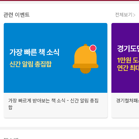
관련 이벤트
전체보기
가장 빠르게 받아보는 책 소식 - 신간 알림 총집
경기컬처패스
합