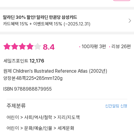
알라딘 30% 할인! 알라딘 만권당 삼성카드
카드혜택 15% + 이벤트혜택 15% (~2025.12.31)
8.4
100자평 3편
리뷰 26편
세일즈포인트
12,176
원제 Children's Illustrated Reference Atlas (2002년)
양장본
48쪽
225*285mm
120g
ISBN 9788988879955
주제분류
신간알림 신청
어린이
>
사회/역사/철학
>
지리/지도책
어린이
>
문화/예술/인물
>
세계문화