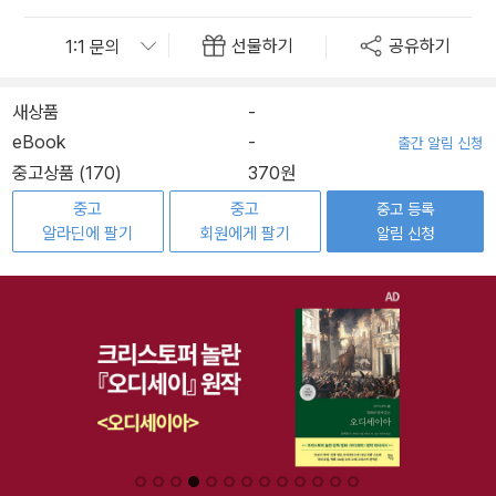
선물하기
공유하기
새상품
-
eBook
-
출간 알림 신청
중고상품 (170)
370원
중고
중고
중고 등록
알라딘에 팔기
회원에게 팔기
알림 신청