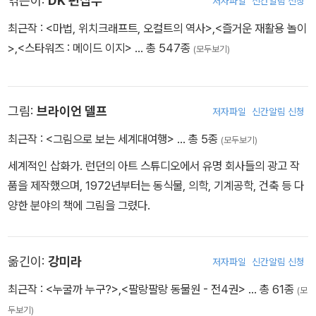
엮은이:
DK 편집부
저자파일
신간알림 신청
남 아시아보다 더 적게 다루어져 빈약한 느낌을 주는 것이 아쉽긴 하
최근작 :
<마법, 위치크래프트, 오컬트의 역사>
,
<즐거운 재활용 놀이
다.
>
,
<스타워즈 : 메이드 이지>
… 총 547종
(모두보기)
설명보다는 압축된 기호와 일러스트로 세계 곳곳을 다루고 있으며,
각 나라의 인구, 도시의 크기, 가장 큰 호수, 가장 높은 산 등의 정보를
그림:
브라이언 델프
정확한 숫자와 함께 알려 준다. 같은 출판사에서 나온
<나의 첫 지도
저자파일
신간알림 신청
책>
보다 좀더 높은 연령의 어린이를 위한 지도책으로 정보량 역시 많
최근작 :
<그림으로 보는 세계대여행>
… 총 5종
(모두보기)
고 자세하다.
세계적인 삽화가. 런던의 아트 스튜디오에서 유명 회사들의 광고 작
품을 제작했으며, 1972년부터는 동식물, 의학, 기계공학, 건축 등 다
* 본 도서는 2009년 12월 31일자로 출판사명이 "대교베텔스만"에
양한 분야의 책에 그림을 그렸다.
서 "대교출판"으로 변경되었습니다. 일부 도서의 경우 기존 출판사명
으로 배송될 수 있으나 내용상의 차이는 없다는 것을 안내 드리며 구
매회원님의 이해를 바랍니다.
옮긴이:
강미라
저자파일
신간알림 신청
최근작 :
<누굴까 누구?>
,
<팔랑팔랑 동물원 - 전4권>
… 총 61종
(모
두보기)