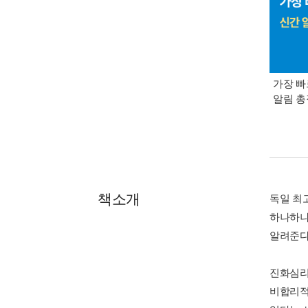
가장 빠
알림 
책소개
독일 최고
하나하나
알려준다
진화심리
비합리적