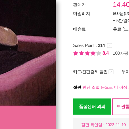
14,4
판매가
마일리지
800원(5
+ 5만원
배송료
유료 (도
Sales Point :
214
8.4
100자평(
카드/간편결제 할인
무이
절판
판권 소멸 등으로 더 이상 
품절센터 의뢰
보관함
- 절판 확인일 : 2022-11-10