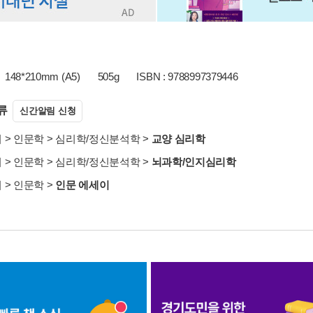
148*210mm (A5)
505g
ISBN : 9788997379446
류
신간알림 신청
서
>
인문학
>
심리학/정신분석학
>
교양 심리학
서
>
인문학
>
심리학/정신분석학
>
뇌과학/인지심리학
서
>
인문학
>
인문 에세이