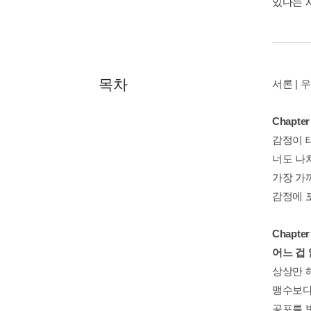
있다는 
목차
서론 |
Chapte
감정이 
너도 나
가장 가
감정에 
Chapt
어느 겁
상상만 
맹수보다
공포를 