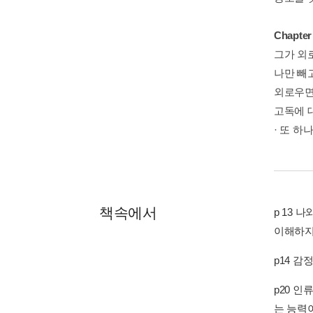
Chapt
그가 외
나만 빼
외로우면
고독에 
· 또 하
책속에서
p 13
이해하지
p14 
p20 
는 능력