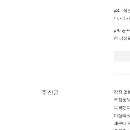
p35 
다. -데
p70 
한 감정
추천글
감정 없
무감동해
목격했다
미심쩍었
때문에 