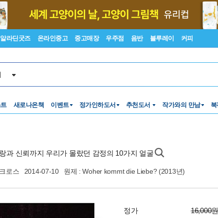
알라딘굿즈
온라인중고
중고매장
우주점
음반
블루레이
커피
서
스트
새로나온책
이벤트
정가인하도서
추천도서
작가와의 만남
북
사랑과 신뢰까지 우리가 몰랐던 감정의 10가지 얼굴
크로스
2014-07-10
원제 : Woher kommt die Liebe? (2013년)
정가
16,000