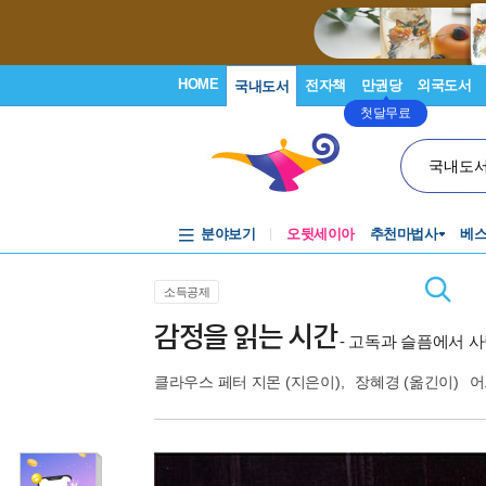
HOME
전자책
만권당
외국도서
국내도서
첫달무료
국내도
분야보기
오뒷세이아
추천마법사
베
소득공제
감정을 읽는 시간
- 고독과 슬픔에서 
클라우스 페터 지몬
(지은이),
장혜경
(옮긴이)
어