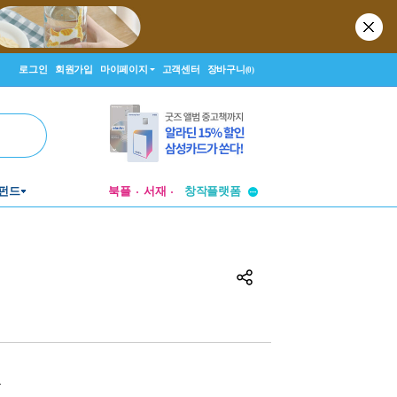
로그인
회원가입
마이페이지
고객센터
장바구니
(0)
투비컨티뉴드
창작플랫폼
펀드
북플
서재
투비컨티뉴드
원