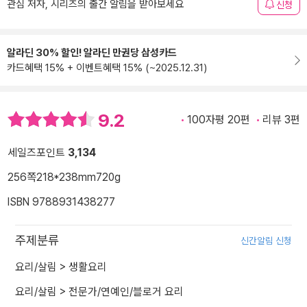
관심 저자, 시리즈의 출간 알림을 받아보세요
신청
알라딘 30% 할인! 알라딘 만권당 삼성카드
카드혜택 15% + 이벤트혜택 15% (~2025.12.31)
9.2
100자평 20편
리뷰 3편
세일즈포인트
3,134
256쪽
218*238mm
720g
ISBN 9788931438277
주제분류
신간알림 신청
요리/살림
>
생활요리
요리/살림
>
전문가/연예인/블로거 요리