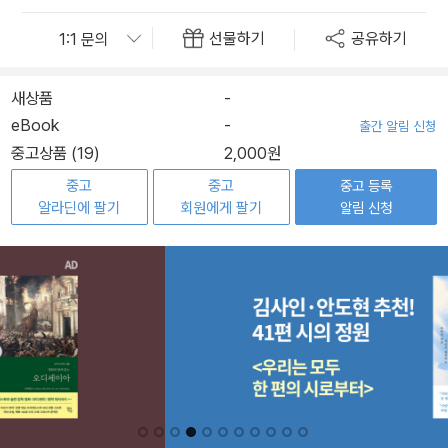
선물하기
공유하기
새상품
-
eBook
-
출간 알림 신청
중고상품 (19)
2,000원
중고
중고
중고 등록
알라딘에 팔기
회원에게 팔기
알림 신청