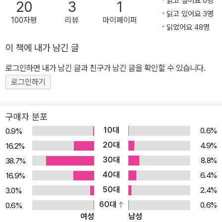
읽고 싶어요 0명
20
3
1
서민을 위한 요리책 나물이닷컴에서 최근 가장 사랑 받았던 레시피 3
읽고 있어요 3명
100자평
리뷰
마이페이퍼
0개를 나물이가 직접 엄선하여 추가 구성하였다. 뿐만 아니라 기존의
읽었어요 48명
목차를 요리의 특성에 따라 재정리하였고, 최신 트렌드에 맞는 깔끔
이 책에 내가 남긴 글
하고 보기 편한 레이아웃으로 변화를 주었을 뿐만 아니라 기존 레시
피의 재료 등을 수정, 보강하여 맛도 한단계 업그레이드 되었다. <2,
로그인하면 내가 남긴 글과 친구가 남긴 글을 확인할 수 있습니다.
000원 밥상차리기>가 더 풍부한 레시피, 더 맛있는 요리, 더 보기 쉬
로그인하기
운 요리책으로 다시 돌아왔다. 대한민국 백만 독자가 검증해 준 <2,0
00원으로 밥상차리기>가 출간 5년을 기념하여 새로운 구성과 편집
구매자 분포
으로 독자들에게 다시 돌아왔다. <2,000원으로 밥상차리기> 출간
10대
0.6%
0.9%
이후에도 꾸준히 맛있는 그리고 쉽고 간단한 요리를 만들어 오고 있
20대
4.9%
16.2%
는 나물이가 직접 엄선한 30개 레시피를 추가하여 새로운 독자들에
30대
8.8%
38.7%
게 더 풍부한 레시피를 소개하고 있다. 나물이만의 쉽고 간단한 요리
40대
법으로 요리에 서툴렀던 수많은 사람들에게 많은 희망과 감동을 선사
6.4%
16.9%
했던 <2,000원으로 밥상차리기>는 2009년 또 다시 요리에 서툴러
50대
2.4%
3.0%
고생하는 많은 자취생, 초보 주부 그리고 배테랑 주부뿐만 아니라 요
60대
0.6%
0.6%
여성
남성
즘 새로이 등장한 프렌디들에게 가장 쉽고 편안한 요리 방법과 맛을