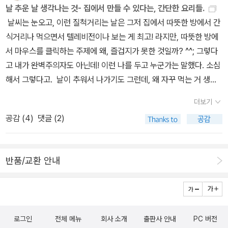
날 추운 날 생각나는 것- 집에서 만들 수 있다는, 간단한 요리들.
날씨는 눈오고, 이런 질척거리는 날은 그저 집에서 따뜻한 방에서 간
식거리나 먹으면서 텔레비전이나 보는 게 최고! 라지만, 따뜻한 방에
서 마우스를 클릭하는 주제에 왜, 즐겁지가 못한 것일까? ^^; 그렇다
고 내가 완벽주의자도 아닌데! 이런 나를 두고 누군가는 말했다. 소심
해서 그렇다고. 날이 추워서 나가기도 그런데, 왜 자꾸 먹는 거 생각
만 나는 걸까. 전화만 하면 날아오는 음식이 있기는 하지만, 여기가 무
더보기
슨 마법의 세계가 아닌이상, 등가교환법칙에 따라서 대가지급은 필수
공감 (
4
)
댓글 (2)
다. 어머, 고마워요, 로는 절대 끝나지 않을 현금의 법칙! 그러다보면
지갑이 참 빈곤해지고, 몇 번 하다보면, 그냥 굶지 뭐, 로 타협을 보게
된다. 그건 말이나 그렇지, 사람이 그렇다고 며칠을 굶겠나, 한 끼 굶
반품/교환 안내
고 나면 맛있는 것에 대한 열망은 커지고, 결국 뭔가라도 뒤져 먹을 수
밖에 없다. 그래서 오늘은 여기저기 뒤져서 가정용 요리책 찾아본다.
<나물이네 요리책> 나물이,로 유명한 블로거의 요리책인데,
이중 먼저 출간된 세 권은 나도 가지고 있어서 알지만, 그 이후 신간이
로그인
전체 메뉴
회사 소개
출판사 안내
PC 버전
나와서 알라딘 검색이 되기에 올려봤다. 나물이 책의 좋은 점은 일단