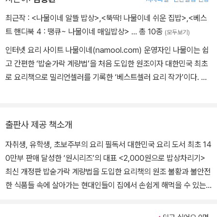
최근작 :
<나물이네 알뜰 밥상>
,
<뚝딱! 나물이네 쉬운 집밥>
,
<베스
트 핸디북 4 : 땡큐~ 나물이네 매일밥상>
… 총 10종
(모두보기)
인터넷 요리 사이트 나물이네(namool.com) 운영자인 나물이는 쉽
고 간편한 ‘밥숟가락 계량법’을 처음 도입한 원조이자 대한민국 최초
로 요리책으로 밀리언셀러를 기록한 ‘베스트셀러 요리 작가’이다. 백
수 총각의 생존 전략으로 요리를 시작해 사이트를 운영하고 요리책까
지 발간, 어느덧 다섯 번째 요리책을 내기에 이르렀다. 항상 독자들로
부터 수많은 요리책 가운데서도 유독 기름때, 손때가 묻는 것은 나물
출판사 제공 책소개
이가 펴낸 요리책뿐이라는 찬사를 받으며 ‘생활 밀착형 요리’의 진수
자취생, 유학생, 초보주부의 요리 필독서 대한민국 요리 도서 최초 14
를 선보인다. <2,000원으로 밥상 차리기>, <나물이네 밥상>, <나
0만부 판매 달성한 ‘원시리즈’의 대표 <2,000원으로 밥상차리기>
물이네 밥상 2>, <땡큐~ 나물이네 매일 밥상> 등을 출간했다.
최신 개정판 밥숟가락 계량법을 도입한 요리책의 원조 불황과 불안전
한 식품들 속에 살아가는 현대인들이 집에서 손쉽게 해먹을 수 있는
요리책 수많은 네티즌을 군침돌게 한 인터넷 최고의 요리 작가 나물
이가 직접 장을 보고, 요리하고, 사진 찍고 레시피를 정리한, 100%