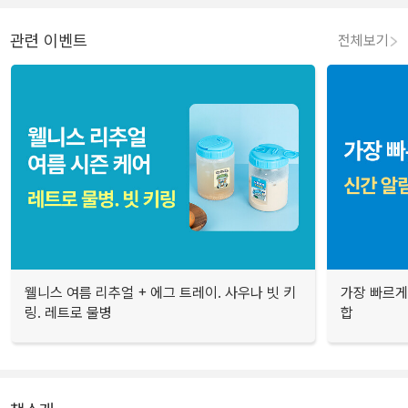
관련 이벤트
전체보기
웰니스 여름 리추얼 + 에그 트레이. 사우나 빗 키
가장 빠르게
링. 레트로 물병
합