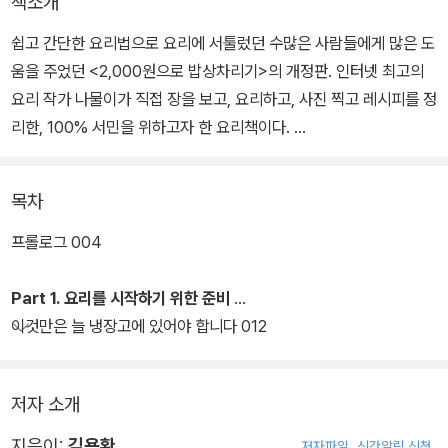
책소개
쉽고 간단한 요리법으로 요리에 서툴렀던 수많은 사람들에게 많은 도
움을 주었던 <2,000원으로 밥상차리기>의 개정판. 인터넷 최고의
요리 작가 나물이가 직접 장을 보고, 요리하고, 사진 찍고 레시피를 정
리한, 100% 서민을 위하고자 한 요리책이다.
이번 개정판에서는 나물이닷컴에서 최근 가장 사랑 받았던 레시피 3
목차
0개를 추가 구성했다. 또 요리의 특성에 따라 목차를 재정리하고, 최
신 트렌드에 맞는 깔끔하고 보기 편한 레이아웃으로 정리했다. 더불
프롤로그 004
어 기존 레시피의 재료 등을 수정, 보강하여 맛도 한 단계 업그레이드
하고자 했다.
Part 1. 요리를 시작하기 위한 준비
이것만은 늘 냉장고에 있어야 합니다 012
저자 소개
지은이:
김용환
저자파일
신간알림 신청