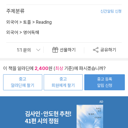
주제분류
신간알림 신청
외국어
>
토플
>
Reading
외국어
>
영어독해
선물하기
공유하기
이 책을 알라딘에
2,400
원 (
최상
기준)에 파시겠습니까?
중고
중고
중고 등록
알라딘에 팔기
회원에게 팔기
알림 신청