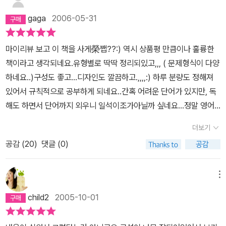
gaga
2006-05-31
마이리뷰 보고 이 책을 사게榮쨉??:) 역시 상품평 만큼이나 훌륭한
책이라고 생각되네요.유형별로 딱딱 정리되있고,,, ( 문제형식이 다양
하네요..)구성도 좋고...디자인도 깔끔하고.,,,,:) 하루 분량도 정해져
있어서 규칙적으로 공부하게 되네요..간혹 어려운 단어가 있지만, 독
해도 하면서 단어까지 외우니 일석이조가아닐까 싶네요...정말 영어
'왕초보'이신 분이 사용하기에는 조금은 어려운 부분이 없지 않을까
더보기
싶지만, 왠만한 분들은 소화 해 낼 수 있는 책인것 같네요 :)본격적으
공감 (
20
)
댓글 (0)
로 독해공부 시작하실려는 분들이나 이제 막 토플 준비하시는 분들이
사용하기에 좋은 책인것 같네요...
메뉴
child2
2005-10-01