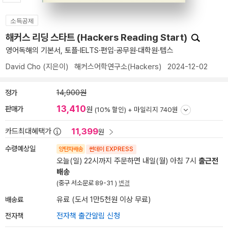
소득공제
해커스 리딩 스타트 (Hackers Reading Start)
영어독해의 기본서, 토플·IELTS·편입·공무원·대학원·텝스
David Cho
(지은이)
해커스어학연구소(Hackers)
2024-12-02
정가
14,900원
13,410
판매가
원
(10% 할인) +
마일리지 740원
11,399
카드최대혜택가
원
수령예상일
양탄자배송
썬데이 EXPRESS
오늘(일) 22시까지 주문하면 내일(월) 아침 7시
출근전
배송
(중구 서소문로 89-31 )
변경
배송료
유료 (도서 1만5천원 이상 무료)
전자책
전자책 출간알림 신청