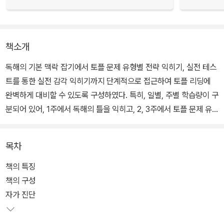
책소개
독해의 기본 맥락 잡기에서 토플 문제 유형별 전략 익히기, 실전 테스
트를 통한 실전 감각 익히기까지 단계적으로 접근하여 토플 리딩에
완벽하게 대비할 수 있도록 구성하였다. 특히, 일별, 주별 학습량이 구
분되어 있어, 1주에서 독해의 틀을 익히고, 2, 3주에서 토플 문제 유
형을 집중 공략하고, 4주에서 실전 테스트를 치는 방식으로 4주 만에
독해의 기본을 완성하여 중급 독해 실력에까지 이를 수 있도록 체계
목차
적인 학습 플랜을 제시하였다.
책의 특징
독해를 위한 기본서라고 하여 단순한 문장 해석과 답 찾기에 그치는
책의 구성
것이 아니라, 정확한 영문 독해와 문제 접근의 기본이 되는 논리력을
자가 진단
향상시키는 데 초점을 맞추었다. 100여 가지에 이르는 다양한 연습
문제를 통해 학습한 내용을 확인하고, 실전 Actual Test를 통해 실