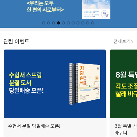
관련 이벤트
전체보기
수험서 분철 당일배송 오픈!
8월 특별 선
바구니