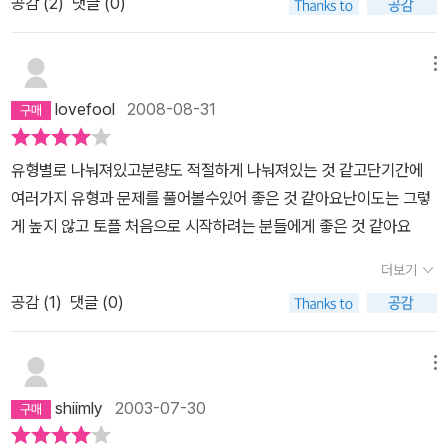
공감 (
2
)
댓글 (0)
해서는 좋은 책입니다. 초보~~가 보기에는 딱!TOEFL유형을 처음
접하시는 분들.한번쯤은 보시는 것도 괜찮을 듯 싶네요. 저에게는 그
렇게 유용한 책은 아니였던거 같아요. TOEFL를 준비하는 학생이 아
메뉴
니라..내용면에서 간단한 독해가 조금은 실망스러웠습니다. 하지만
lovefool
2008-08-31
독해라는 것! 많이 많이 풀어보면 좋겠죠???ㅡ_ㅡ 특히 TOEFL를
공부하시는 분들에게는, 초보자로서, 괜찮은 책! 나머지분들은 아닙
유형별로 나눠져있고분량도 적절하게 나눠져있는 것 같고단기간에
니다.
여러가지 유형과 문제를 풀어볼수있어 좋은 것 같아요난이도는 그렇
게 높지 않고 토플 처음으로 시작하려는 분들에게 좋은 것 같아요
더보기
공감 (
1
)
댓글 (0)
메뉴
shiimly
2003-07-30