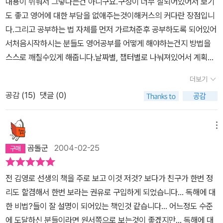
내용이 쉬워서 그렇다는건 아니구요.구성이 너무 잘되어있어서 보기
도 좋고 영어에 대한 부담을 없애주는것이해커스의 커다란 장점입니
다.그리고 공부하는 법 자체를 먼저 가르쳐준후 공부하도록 되어있어
서처음시작하시는 분들도 영어공부를 어떻게 해야하는건지 방법을
스스로 깨칠수있게 해줍니다.날짜별, 챕터별로 나눠져있어서 계획적
으로 공부할수 있는것도 독학하는 학습자에게도움이 되구요.누구
더보기
나 영어공포증 없이 쉽게 다가갈수 있을꺼라 생각합니다.물론 초심자
공감 (
15
)
댓글 (0)
가 아닌 분들도 많은 실력향상 할수 있습니다.아직 안써보셨다면 꼭
한번 써보세요, 독해의 시작은 정말 이책으로 시작하면 좋습니다.
메뉴
곰돌군
2004-02-25
전 김영로 선생의 책을 주로 보고 이것 저것? 보다가 친구가 한번 정
리도 할겸해서 한번 보라는 권유로 구입하게 되었습니다... 독해에 대
한 비법?들이 잘 설명이 되어있는 책인것 같습니다... 어느정도 수준
에 도달하신 분들이라면 원서쪽으로 보는것이 좋겠지만... 독해에 대