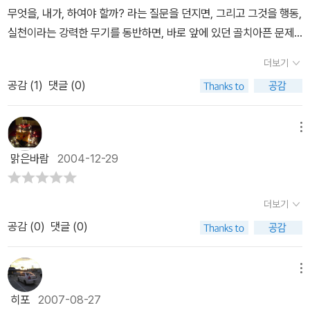
낸 의견이나 안을 무시해버리는 경우가 있다. 넓게 보면 같은 팀인데
무엇을, 내가, 하여야 할까? 라는 질문을 던지면, 그리고 그것을 행동,
도 말이다. 이런 것은 조직의 생명을 고갈시키는 것 말고는 달리 도움
실천이라는 강력한 무기를 동반하면, 바로 앞에 있던 골치아픈 문제
되는 일이 없음을 저자는 강조한다. 우리끼리 싸울 때가 아니다. 상대
는 순식간에 해결이 되어 버리고 만다. 그런데, 이 책은 많은 훈련을
를 변화시킬려고 하는 노력보다, 내 스스로 변화하고자 하는 노력을
더보기
필요로 한다. 한번 책을 읽었다고 해서, ,이러한 것이 습관화되지는 않
더 하라고 말한다. 남의 탓이 아니라, 결국 내 탓이라고 생각하고, 긍
공감 (
1
)
댓글 (0)
는다. 행동으로 습관화시켜야 한다. 책을 두번 읽는다고? 그렇게 해
정적인 태도로 살라는 내용을 전해주고 있다. 우리 스스로 좀더 ‘개인
도 결과는 마찬가지.단지 아는것으로 끝날 공산이 크다. 매 상황을 차
의 책임의식’을 가져달라는 것이다.
분이 돌이켜보고, 생각해보라. 그리고 행동해보라. 그리고 돌이켜보
메뉴
라. 결국은 내가 무엇을 어떻게 실천해보았기 때문에 잘되었든지 못
맑은바람
2004-12-29
되었든지 하는결과가 나올 것이다.
더보기
공감 (
0
)
댓글 (0)
메뉴
히포
2007-08-27