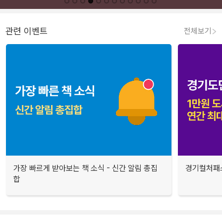
관련 이벤트
전체보기
가장 빠르게 받아보는 책 소식 - 신간 알림 총집
경기컬처패스
합