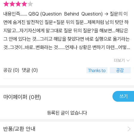
내용인즉...... QBQ (Question Behind Question) -> 질문의 이
면에 숨겨진 발전적인 질문=질문 뒤의 질문...제목처럼 남의 탓만 하
지말고...자기자신에게 말그대로 질문 뒤의 질문?을 해보면...해답은
그 안에 있다는 것...그리고 해답을 찾았다면 바로 실행으로 옮기라는
것..그것이..바로..변화라는 것......언제나 상황은 변하기 마련...어떻해
하면 그 변화에 내가 잘 적응할수 있는지...자신에게 발전적인 질문을
더보기
던져보라는 것... 글쎄...좀 어렵긴 하다....그래도 맞는 말인듯...근데...
공감 (
0
)
댓글 (0)
좀 나에겐 어려운 책~~^^;;...
쓰기
마이페이퍼 (0편)
등록된 글이 없습니다
반품/교환 안내