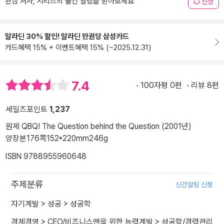
관심 저자, 시리즈의 출간 알림을 받아보세요
신청
알라딘 30% 할인! 알라딘 만권당 삼성카드
카드혜택 15% + 이벤트혜택 15% (~2025.12.31)
7.4
100자평 0편
리뷰 8편
세일즈포인트
1,237
원제 QBQ! The Question behind the Question (2001년)
양장본
176쪽
152*220mm
246g
ISBN 9788955960648
주제분류
신간알림 신청
자기계발
>
성공
>
성공학
경제경영
>
CEO/비즈니스맨을 위한 능력계발
>
성공학/경력관리