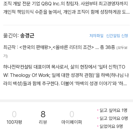
조직 개발 전문 기업 QBQ Inc.의 창립자. 사원부터 최고경영자까지
개인적 책임의식 수준을 높여서, 개인과 조직이 함께 성장하게끔 도
와주는 책임의식-핵심 질문 QBQ 원칙을 모토로 활발한 교육과 강연
활동을 하고 있다. 노키아, GE, 코카콜라, 오라클, AT&T, 페덱스를
옮긴이:
송경근
저자파일
신간알림 신청
비롯해 〈포춘〉지 선정 500대 그룹 상당수는 물론 연방준비은행, 미
국 국방부 및 각종 공공기관과 단체 등이 그의 고객이다. 코넬 대학을
최근작 :
<한국의 판매왕>
,
<올바른 리더의 조건>
… 총 38종
(모두보
졸업하였으며, 《스위치를 올려라 Flipping the Switch》의 저자이기
기)
도 하다.
하나전략컨설팅 대표이며 목사로서, 삶의 현장에서 ‘일터 신학(TO
W: Theology Of Work; 일에 대한 성경적 관점)’을 하백(하나님 나
라의 백성)들과 함께 추구한다. 더불어 ‘하백의 성경 이야기’와 ‘하백
의 경영 이야기’를 함께 나누기를 소망한다.
읽고 싶어요 1명
0
8
0
읽고 있어요 0명
100자평
리뷰
마이페이퍼
읽었어요 9명