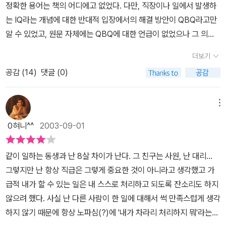
정확한 용어는 책의 어디에고 없었다. 다만, 직장이나 일에서 발생하
는 IQ라는 개념에 대한 반대적 입장에서의 해결 방안이 QBQ라고만
알 수 있었고, 원문 자체에는 QBQ에 대한 언급이 없었으나 그 의미
는 충분히 이해를 할 수 있었다.책을 다 읽고나서 저작권에 관련된 설
더보기
명에서야 원어를 알 수 있었다. 'The Question Behind the Quest
공감 (
14
)
댓글 (0)
ion' 원어가 무엇인지를 알고 나니까 책의 내용을 훨씬 이해하기 쉬웠
다. 그런데...왜? 본문에는 이 원어에 대한 이야기가 하나도 없었는지
지금도 이해하기 힘들다.하여간, 이 책의 내용은 어떤 조직에 있어서
메뉴
의 구성원이 그 조직에서 발생되는 문제점에 대해 어떤 자세를 가지
0혀니^^
2003-09-01
고 대응하느냐에 따라 그 문제해결 방식이 달라지는것을 많은 예시를
들어 설명하고 있다. 잘못된 일의 원인을 조직이나 다른사람이 원인
같이 일하는 동생과 난 8살 차이가 난다. 그 친구는 사원, 난 대리...
이라는 생각 보다는 자신에게 문젯점이 있다는 가정에서 문제 해결의
그렇지만 난 항상 직급은 그렇게 중요한 것이 아니라고 생각했고 가
실마리를 찾아나가며 그 문젯점을 해결한다는 이야기가 주류를 이루
급적 내가 할 수 있는 일은 내 스스로 처리하고 되도록 잔소리도 하지
고 있다. 사실...지나간 일들을 대충만 생각해도 어떤 일이 잘 안될 때
않으려 했다. 사실 난 다른 사람이 한 일에 대해서 썩 만족스럽게 생각
나 자신에게 보다는 다른 부분에 그 책임을 미룬적이 한 두번이 아니
하지 않기 때문에 항상 노파심(?)에 '내가 차라리 처리하지 뭐'라는
었던것을 알 수 있었다. 이 책은 이러한 자세에서 어떠한 새로운 사고