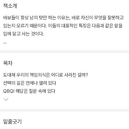
책소개
바보들이 항상 남의 탓만 하는 이유는, 바로 자신이 무엇을 잘못하고
있는지 모르기 때문이다. 이들의 대표적인 특징은 다음과 같은 말을
입에 달고 사는 것이다.
“저는 잘 모르겠는데요.”, “그렇게 하라고 시켰잖아요.”, “도대체 내가
뭘 잘못했다는 겁니까?”, “왜 나 보고 다 책임지라고 그래?”
목차
이런 사람들에게 QBQ는 질문 속에 숨어 있는 현명한 해답을 알려 줌
도대체 우리의 책임의식은 어디로 사라진 걸까?
으로써, 스스로를 변화시키는 법과 진정한 리더로 거듭나는 법을 알
선택의 길은 언제나 열려 있다
려 준다.
QBQ! 해답은 질문 속에 있다
밑줄긋기