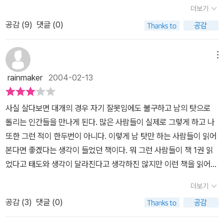
생각을 가지고 일을 해왔다. 그렇다고 내가 일을 아주 잘 한다는 것은
가 남보다 앞서 나갈수 있는 것인지를 알려주고 있다.그 해결방안은
더보기
아니다. 그런데 요즘 그 친구와 나 사이에 보이지 않는 벽이 생겼고 난
고객의 입장에서 왜? 요구를 하고 무엇을 기다리는지를 알려고 노력
공감 (
9
)
댓글 (0)
그 이유가 그 친구가 날 상사로서 봐 주지 않기 때문이라고 생각했다.
하는 자세에서 비롯됨을 알 수 있다. 그리고 이 책에서는 여러가지 사
난 그 친구를 변화시켜야겠다고 속으로 생각하고 가급적 말은 안 하
안에 대한 문제해결의 키워드를 큰 글자체에 밑줄을 그어 마음속에
고 행동으로 그 친구가 무엇인가 잘못하고 있다는 것을 깨닫게 해주
메뉴
새기도록 하고 있다.QBQ는 현재에 머물고자 안달하는 사람에게는
려고 했다. 그러나 다 허사였다. 나의 행동은 꼭 화가 난 사람같았기
소용이 없다. 이는 진취적 사고의 소유자가 과연 어떤 사고로 업무나
rainmaker
2004-02-13
때문이었다. 지금 생각하니 너무 부끄럽다.그러나 이 책을 읽은 후, 난
일에 임하는지...그리고 그렇게 업무를 처리했을때의 결과가 어떻게
내가 참 어리석고 현명하지 못했음을 깨닫았다. 난 그 친구만 변화시
나타나는지에 대해 자세히 설명하므로서 적어도 몸을 움직이며 생산
사실 살다보면 대개의 경우 자기 잘못임에도 불구하고 남의 탓으로
키려고 했지 어리석은 나 자신이 변화하려고는 노력하지 않았던 것이
활동을 하는 사람에게 하나의 교훈을 던져주고 있다. 이 책을 보며 아
돌리는 인간들을 만나게 된다. 많은 사람들이 실제로 그렇게 하고 나
다. 그 친구만 탓한 것이다. 모든 잘못은 나에게 있는데... 그리고 너무
직 구매를 하지 않았지만...몇 권 더 있는 '바보들은 항상....' 시리즈를
또한 그런 적이 한두번이 아니다. 이렇게 남 탓만 하는 사람들이 읽어
부정적으로 생각하고 있는 내 자신을 반성한다. 이 책에선 진정한 배
좀더 읽어야겠다는 생각이 든다.
본다면 좋겠다는 생각이 들었던 책이다. 뭐 그런 사람들이 책 1권 읽
움이란 '알고 있는 것'을 '행동'으로 옮기는 과정이고, 이것이 바로 '변
었다고 태도와 생각이 달라진다고 생각하진 않지만 이런 책을 읽어서
화'라고 말하고 있다. 너무 공감하는 부분이다. 나의 잘못을 깨달았으
뭔가 변화가 된다면 그것으로도 이 책의 값어치는 충분히 한 것이라
니 이젠 실천만이 남았는데... 잘 될 지 모르겠다. 누군가를 그 사람 그
더보기
고 본다. 다만 항상 말하고 싶은 것은 책을 믿을 필요는 없다는 것이
자체로 인정하는 것....책의 이 구절로 마무리짓고자 한다. '하느님(나
공감 (
3
)
댓글 (0)
다. 모든 책이 진실만을 말하고 옳은 말만 하는 것은 아니기에 말이다.
에겐 하나님이다)! 부디 저에게 바꿀 수 없는 사람을 받아들일 수 있
그리고 나도 이책을 읽었지만 변한 것은 별로 없는 것 같다.