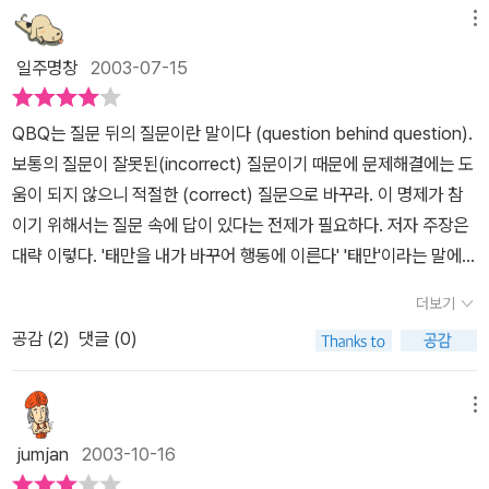
는 평정과, 바꿀 수 있는 오직 한 사람을 바꿀 수 있는 용기와, 이 둘의
메뉴
차이를 깨달을 수 있는 지혜를 주시옵소서.'(P.118)
일주명창
2003-07-15
QBQ는 질문 뒤의 질문이란 말이다 (question behind question).
보통의 질문이 잘못된(incorrect) 질문이기 때문에 문제해결에는 도
움이 되지 않으니 적절한 (correct) 질문으로 바꾸라. 이 명제가 참
이기 위해서는 질문 속에 답이 있다는 전제가 필요하다. 저자 주장은
대략 이렇다. '태만을 내가 바꾸어 행동에 이른다' '태만'이라는 말에는
피해의식, 스트레스, 두려움 등이 대입되고 '행동'이라는 말에는 용기
더보기
가 대입된다. '내가' 라는 것은 책임을, '바꾼다'는 것은 배움과 성장을
공감 (
2
)
댓글 (0)
의미한다. 그 변화의 무기가 QBQ이다. '왜', '누가' 보다는 '무엇'으로
질문방식을 바꾸면 된다. 관리자인 내가 모든 걸 책임 져야 하나요?
저자는 답한다. 책임을 지는 게 리더가 아니라 문제를 define하는 것
메뉴
이 리더이므로 힘을 아래사람에게 실어주세요. 결국 책임의 또 다른
jumjan
2003-10-16
정의에 불과하다.