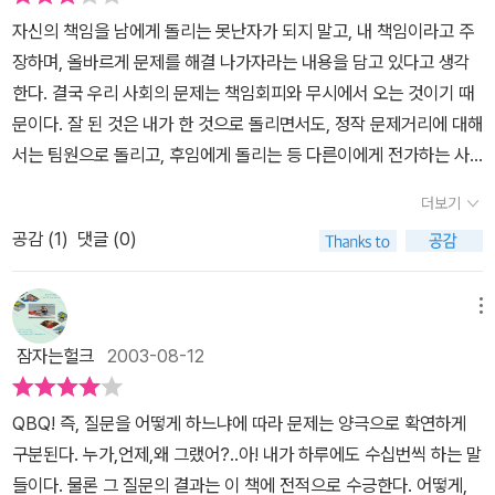
자신의 책임을 남에게 돌리는 못난자가 되지 말고, 내 책임이라고 주
장하며, 올바르게 문제를 해결 나가자라는 내용을 담고 있다고 생각
한다. 결국 우리 사회의 문제는 책임회피와 무시에서 오는 것이기 때
문이다. 잘 된 것은 내가 한 것으로 돌리면서도, 정작 문제거리에 대해
서는 팀원으로 돌리고, 후임에게 돌리는 등 다른이에게 전가하는 사
람이 되지 말기를 당부한다. 발전적인 질문, “지금 당장 내가 할 수 있
더보기
는 것은 무엇인가”를 생각하고, 행동으로 옮기는 것이 중요하다. 이
공감 (
1
)
댓글 (0)
책의 저자, 존 G. 밀러는 “QBQ(Question Behind Question는 개
인적으로도 매우 유용한 결과를 낳는다. QBQ를 실천하는 그 순간부
터 상황이 좋아질 뿐만 아니라 생활 자체도 더 즐거워진다. 그리고 개
메뉴
인적인 책임을 실천하면 삶은 더욱 만족스럽고 풍요로워진다”라고
잠자는헐크
2003-08-12
말한다. QBQ는 개인이 스스로의 책임을 다하도록 돕기 위해 오랫동
안 개발되고 다듬어진 효과적인 질문기법을 말한다. 발전적인 질문을
QBQ! 즉, 질문을 어떻게 하느냐에 따라 문제는 양극으로 확연하게
해야 발전적인 선택을 할 수 있다는 것이다. 해답은 바로 질문속에 또
구분된다. 누가,언제,왜 그랬어?..아! 내가 하루에도 수십번씩 하는 말
한 들어있기 때문이다. 부서내에서도 팀간 의견을 달리하며 상대가
들이다. 물론 그 질문의 결과는 이 책에 전적으로 수긍한다. 어떻게,