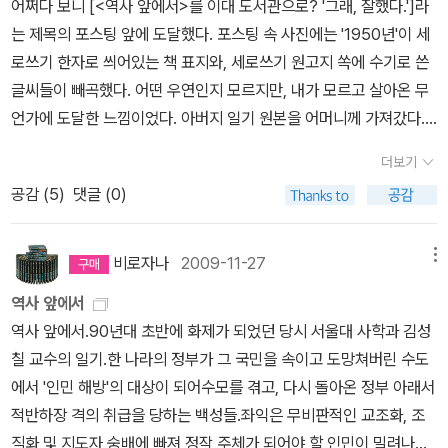
지...
어쩌다 보니 [<역사 앞에서>를 이대 도서관으로? '그래, 잘했다.']라
함과 유머도 잘 섞어서 방송 중이다. 김대중, 김영삼, 노무현 특집은
는 제목의 포스팅 앞에 도달했다. 포스팅 속 사진에는 '1950년'이 세
명방송이었다. 그밖에 기업 특집도 다른 방송에서 보기 힘든 신선함
로쓰기 한자로 씌어있는 책 표지와, 세로쓰기 원고지 쏙에 수기로 쓴
을 주었다.안기부, 박정희, 전두환, 조중동, 뉴라이트 특집도 재밌었
글씨들이 빼곡했다. 어떤 우연인지 모르지만, 내가 모르고 살아온 무
다. 사실 모든 방송을 '특집'이라고 표현하는데 2시간 넘는 방송은 모
언가에 도달한 느낌이었다. 아버지 일기 원본을 어머니께 가져갔다.
두 특집으로 명명한다는 작가의 소신 때문이다. 김원봉, 여운형, 김구
실질적으로 결정은 내가 이미 내려놓았지만, 어머니가 자식들에게도
특집은 눈물 겨웠다. 특히 몽양 여운형 선생 편에서 마지막에 나온 노
더보기
보여주지 않고 36년간 지키셨던 아버지 육필을 어머니가 손수 떠나
래가 조용필이 평양에서 부른 '홀로 아리랑'이었는데, 방송 듣던 지하
공감 (
5
)
댓글 (0)
보내시게 하고 싶었다.- 위 링크.위 문장으로 시작하는 포스팅을 찬찬
철 안에서 왈칵 눈물이 났었다. 어찌나 멀고도 멀게 들리는 통일이었
히 읽어보니, 해방기 역사학자 김성칠(당시 서울대 교수)의 수기 <역
던지...조용기, 민비 특집 때는 아주 후끈했었다. 어마어마한 악플과
사 앞에서>(1945년 12월부터 1951년 3~4월까지)의 원본이었다.
비로자나
2009-11-27
메뉴
반격이 예상됐지만 이작가는 그런 걸 즐긴다. 오히려 기름을 더 붓는
그리고 블로그는 그의 아들인 김기협 전 계명대 교수가 운영하는 곳
성격이지 몸을 사리지 않는다. 기분 좋은 꼴통 기질이 있다. 가끔 인터
역사 앞에서
'페리스코프'(잠망경). 첫만남 포스팅은 김기협 교수가 그의 어머니와
뷰 방송도 진행하는데, 김광수 연구소장과 구성애 씨가 기억에 남는
역사 앞에서.90년대 초반에 화제가 되었던 당시 서울대 사학과 김성
나눈 대화를 담은 '어머니' 카테고리의 한 글이었다. (이 카테고리가 <
다. 특히 구성애 씨 방송 뒤 팟캐스트 아우성이 서버 다운된 건 유명한
칠 교수의 일기.한 나라의 정부가 그 국민을 속이고 도망쳐버린 수도
아흔 개의 봄>으로 묶여 출간된 듯하다.) 일제시대 <윤치호 일기>를
일이다. 나도 바로 접속했는데 며칠 동안 다운 받기 힘들었다. 서버를
에서 '인민 해방'의 대상이 되어수모를 겪고, 다시 돌아온 정부 아래서
보며 일기의 사료적, 텍스트적 가치를 깨달았기에 <역사 앞에서>에
8배 증설하고도 감당이 안 돼서 아예 업체를 바꿨다고 한다. 지금은
적반하장 격의 취급을 당하는 백성들.좌익은 무비판적인 교조화, 조
관심이 가지 않을 수 없었다. 게다가 그의 아들도 아버지의 뒤를 이어
잘 다운되고 있고, 현재 나는 아우성 24회를 듣고 있다(37회까지 있
직화 및 지도자 숭배에 빠져 정작 주체가 되어야 할 인민이 밀려나버