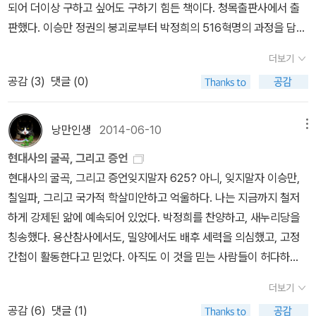
가 바로 강신항이었다.익히 알려진 것처럼 김성칠은 육이오 중에 고
되어 더이상 구하고 싶어도 구하기 힘든 책이다. 청목출판사에서 출
무엇니 하고 인공국의 입내를 내어 인격을 모독하는 일이 허다하고,
향인 경북 영천에서 피살되었는데, 전쟁과는 무관히 어느 정신이상자
판했다. 이승만 정권의 붕괴로부터 박정희의 516혁명의 과정을 담았
심지어는 동료들을 몰아내려고 하는 일조차 있다는 낭설이 생기게끔
의 범행에 당한 것이라 하니 더욱 안타까울 뿐이다. <역사 앞에서>는
다. 당시의 상황을 담은 보기드문 서적이다. 재출간되지 못한게 아쉽
되었으니 거룩할진저, 그 이름은 '남하'한 애국자들이로다.1950년 1
더보기
김성칠이 광복 직후부터 사망 직전까지 작성한 수년간의 일기를 부인
다. 목차1.동속의 위기설 2.거사계획과 형명전야 3.5.16군사혁명의
0월 16일 진실한 역사를 갖고자 한다면 정직하고 진실해야 한다. 그
공감 (
3
)
댓글 (0)
이남덕과 아들 김기협이 정리해 간행한 것인데, 제자 강신항도 발문
현장 4.파란만장 민정으로 가는길 5.형명재판과 죄와벌의 실상 6.자
동안 친일파가 뿌려 놓은 악질적 역사 왜곡은 분노하게 한다. 이틀 후
가운데 하나를 작성했던 것으로 나온다.흥미로운 점은 강신항도 육이
의반 타의반과 4대 사건 7.한일회답 둘려싼 극안대결 8.3선개헌 파
면 광복절이다. 역사 앞에서 진실해야할 우리가 다시 왜곡된 역사 때
오 즈음 작성한 일기를 <어느 국어학도의 젊은 날>이라는 제목으로
동과 그 현장 9.파 10.26항명파동과 공화당늬 진동 10.우여곡절 속
낭만인생
2014-06-10
메뉴
문에 마음 아파 하고 있다. 앞으로 읽을 몇 권의 책을 같이 담았다.
간행했다는 것이다. 당시 대학생 신분이었던 저자도 징집 대상이었지
의 남북대담 청목출판사가 아직도 있을까? 검색해 보니 아직 있다.
현대사의 굴곡, 그리고 증언
만, 마침 국방부 전사편찬위원회에서 일하던 스승 김성칠의 배려로
비록 시집과 소설류를 출간하고 있지만, 나름 명맥은 유지하는 듯하
현대사의 굴곡, 그리고 증언잊지말자 625? 아니, 잊지말자 이승만,
연구 보조원이 되어 후방에서 근무했다 전한다. 물론 일기를 보면 매
다. 김성칠의 <역사 앞에서>와 길진현의 <역사에 다시 묻는다>, 마
칠일파, 그리고 국가적 학살미안하고 억울하다. 나는 지금까지 철저
일같이 장교들의 폭언과 멸시 속에 꽤나 힘들게 지냈다지만.날짜 순
지막으로 김상웅의 <곡필로 본 해방 50년>을 구입했다.
하게 강제된 앎에 예속되어 있었다. 박정희를 찬양하고, 새누리당을
서가 아니라 일단 소년 시절, 학창 시절, 대학 시절, 군대 시절, 연애
칭송했다. 용산참사에서도, 밀양에서도 배후 세력을 의심했고, 고정
(?) 시절 등 큰 주제에 따라 분류하고 나서 다시 날짜 순서로 배열했
간첩이 활동한다고 믿었다. 아직도 이 것을 믿는 사람들이 허다하
기 때문에 순서가 오락가락한 감은 있고, 20대 초의 청년 시절이기
다. 그러다 세월호 사건을 겪으면서 뭔가 이상한 낌새를 느꼈고, 사건
때문에 견문이나 정보가 폭넓지는 못하다는 점이 아쉽기도 하지만,
더보기
을 재구성하는 단계에서 새누리당과 그 배후 세력을 알게 되었다. 귀
저 어두운 시기의 한국 사회의 한 부분을 조명한다는 점에서는 흥미
공감 (
6
)
댓글 (1)
가 있어도 듣지 못했고, 눈이 있어도 보지 못했던 40여년의 망각의