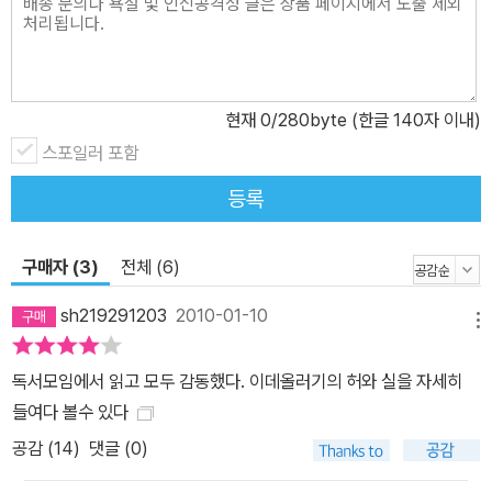
때는 좌익교수와 학생들이 이력서와 자서전 작성·심사 같은 검열과
통제를 일상적으로 주도했으며, 남한정부의 서울 수복 후에는 북한에
대한 부역혐의 심사가 또한 펼쳐졌다. 그 결과 한국전쟁의 발발 이후
현재
0
/280byte (한글 140자 이내)
미처 피란 가지 못한 서울대 학자들은 북한이 북쪽으로 밀려가면서
월북하거나 납북됐으며 남아 있는 교수들은 부역혐의로 처벌받아야
스포일러 포함
했다. 결국 한국전쟁을 거치고 제대로 살아남은 사람들은 극소수에
등록
불과할 정도로, 불행한 역사와 모멸의 시대가 한국의 미래 인적 자원
을 모욕하고 빼앗아 갔다. 이처럼 이 일기는 해방 이후 한국전쟁기에
구매자 (3)
전체 (6)
이르는 동안의 한국 최고학부에 대한 기록이기도 하다. 불행한 역사
의 반복을 넘어서 매듭짓지 못한 역사는 반복되는 것일까. 50여년 전
sh219291203
2010-01-10
메뉴
한반도에서 발생한 일에 대한 김성칠의 일기 속 내용은 지금 여기의
우리들 문제와 유사한 면이 많다. 우선 김성칠이 올바른 일기쓰기를
독서모임에서 읽고 모두 감동했다. 이데올러기의 허와 실을 자세히
거론하면서 언급한 올바른 신문보도행위는 지금의 언론권력 문제를
들여다 볼수 있다
되돌아보게 한다. “신문기사의 허위보도라고 하면 반드시 어떠한 사
공감 (
14
)
댓글 (0)
실을 날조한 경우에만 한하지 않고 어떠한 사건의 연속 중에서 일부
분을 고의로 묵살해버린다거나 그와 반대로 강조해서 표현하는 것은