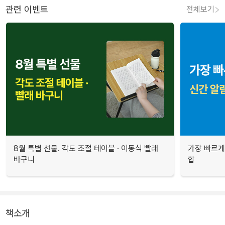
관련 이벤트
전체보기
8월 특별 선물. 각도 조절 테이블 · 이동식 빨래
가장 빠르게
바구니
합
책소개