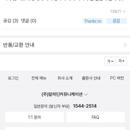
재야 역사학자로서 꾸준하고도 돋보이는 활동을 이어오고 있다는 걸
다). 이이제이 이후 이작가 방송은 거의 챙겨 들으려고 한다. 팩트 T
리는 모습.우익(이라 쓰고 외세에 빌붙은 기회주의 세력이라 읽는다)
확인하니 두 사람의 책을 구해 읽어보고 싶은 마음이 굴뚝같다.일단
더보기
V에서 진행하는 이작가의 결정적 순간은 영상으로 볼 수 있어 재밌
은 무능과 부정부패, 황금만능에 빠진데다 좌익의 전략 전술을 따와
서재에 그들의 책을 모아둔다. <역사 앞에서>의 존재를 확인하고 보
공감 (
3
)
댓글 (0)
다. http://www.podbbang.com/ch/6362 김재규의 운명적 U
서 그보다 한술 더 뜨는 모습을 보여주는 것이 작금의 정치공간과 별
니, 아직까지 모르고 있었다는 게 부끄러워진다. 얼른 만나러 가야지.
턴, YH무역 여공 사건 등이 기억에 남는다. 현재 37회까지 방송이 진
반 차이가 없다 싶다.민주화 세력에 의한 정권교체기십년 동안 뒤에
:) 김기협은 번역서가 상당히 많다.번역서들도 상당히 좋은 책들이
행됐는데 나도 다 보지는 못했다. 보통 이동하면서 mp3로 듣는데, 얘
서 칼을갈며프로파간다로 국민의 의식을 호도한 끝에 정권을 재탈환
많지만 제외하고 저서만을 모아 둔다.
반품/교환 안내
는 동영상이라서(오디오 방송도 다운 가능하지만 영상 있으니 동영상
하자마자 마치그람시의충실한 추종자라도 되어버린 듯, 정치 경제 사
으로 보려고) 더디 보고 있는 중이다. 예전에 팔찌 만들 때 많이 보았
회 문화계 전반에 걸쳐서 지난 정권의 인물들을 온갖 구실을 붙여 쫓
는데, 이제 머리핀 만들 때 보지 않을까. ㅎㅎㅎ이박사와 세작의 역사
아내고 자기 세력 심기에 광분하지 않았던가. 그 과정에서 벌어진 광
데칼코마니는, 이작가의 존재감을 그의 부재에서 확실히 알게 해주었
범위한 흑색선전, 협박 등은법치의 실종을넘어서서 차라리 동네 양아
다. 시도도 좋고 소재도 흥미로운데, 재미가 없다..;;;; 그래도 다 볼 생
로그인
전체 메뉴
회사 소개
출판사 안내
PC 버전
치들의 모습을 보는 것만 같았다.국격. 나라의 위신과 품위는 찾아볼
각이다. 현재 달랑 두개 밖에 못 보았지만...;;;;http://www.podbba
수 없었고.나라의 기본 질서가 되어야 할 법치, 질서는 신라시대 육두
ng.com/ch/6492 이이제이는 역사 협동조합으로 새출발을 해서
(주)알라딘커뮤니케이션
품 마냥 성골들에게는 되려 무소불위의 면허가 되어버린 듯, 조소와
안가도 오픈했다. 까스통 할배 같은 무리들의 출입을 막기 위해서 밖
희화화의 대상으로 추락해버렸다. (역시나 경상도 정권이라 그런
1544-2514
일반문의 (발신자 부담)
에서 볼 때는 '피씨방'으로 위장되어 있다. 합정동에 나갈 일이 생기면
가?)이런 세력들이 공동체의 영속과 안녕을 위한다는 자칭 보수니,
1:1 문의
FAQ
한번 다녀오려고 지도도 출력해 놨다. 잘 찾아갈 수 있을까?국민TV
자유니 하는 이름을 내걸고 설치는 꼴이라... 보수는 외세에 대한 사대
가 역사 방송을 많이 했고, 많이 하고 있다. 이작가- 김용민의 변두
가 되었고, 자유는 경쟁만능, 시장만능의 다른 이름으로 통한다.공자