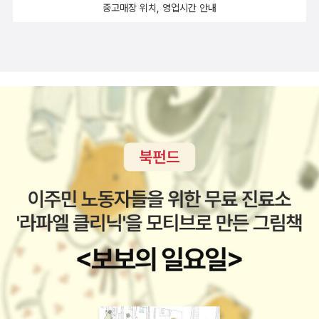
중고매장 위치, 영업시간 안내
리 인물 현대사가 지금은 종방했지만, 무척 재밌었고, 그 뒤를 이은 이
는 왜 그리도 正名을 부르짖었을까. 왜 소정묘를 단칼에 버히었을까.
작가 문희정의 라이벌도 흥미롭게 보고 있다. 라이벌은 전근대사와
있어야 할 것이 있고 없어야 할 것이 없는 사회는, 그렇게도 힘든 것일
현대사를 오고 가며 한번씩 방송을 하는데, 문희정 아나운서가 이 방
까...60년이면 두 세대가 지났건만, 사회가 돌아가는 모습은 별반 차
송과 '생얼 현대사'를 진행하면서 역사 공부 아주 열심히 하고 계시는
이를 보이지 않는다.입맛이 쓰다.예나 지금이나, 중도를 지키는 이가
듯!http://www.podbbang.com/ch/6397 http://www.podbb
발디뎌 설 곳은 위태위태한 외나무다리이다.더 볼책.
ang.com/ch/6650 http://www.podbbang.com/ch/6647 박
한용 민족문제 연구소 실장님의 케미는 쌩얼 현대사보다 '라디오 반
민특위'에서 더 진가를 발휘했다. 진,선,분 세 진행자... 특히 분님의
무대뽀 말빨과 무척 잘 어울렸다. 방송 진행시간의 제약이 덜한 라반
특 쪽이 실장님 방송 하시기에도 더 좋지 않았을까. 그런데 이분은 책
은 안 쓰시나? 예전에 손석희가 진행하던 백분토론에 나왔던 건 기억
나는데 나는 책으로 이분을 좀 더 만났으면 한다.개념있는 여자들의
쎈 수다 라디오 반민특위http://www.podbbang.com/ch/24
6 이름부터 현대사를 다루고 있음을 알겠는데, 그 현대사에 질곡이
너무 많아서 소재가 떨어지질 않는다. 반세기 전의 일은 물론이요, 용
산과 강정과 밀양의 이야기도 들을 수 있다. 방송 듣고 나면 속쓰림과