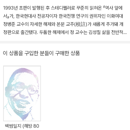
1993년 초판이 발행된 후 스테디쎌러로 꾸준히 읽혀온 『역사 앞에
서』가, 한국현대사 전공자이자 한국전쟁 연구의 권위자인 이화여대
정병준 교수의 자세한 해제와 본문 교주(校註)가 새롭게 추가돼 개
정판으로 출간됐다. 두툼한 해제에서 정 교수는 김성칠 삶을 전반적
으로 개관하면서, 일기에 대한 문헌비판적 검토와 정리뿐 아니라 그
의 일기에 그려진 격동하던 해방 후 모습과 급박하던 한국전쟁 초기 1
이 상품을 구입한 분들이 구매한 상품
년여의 실체를 객관적·역사적으로 파헤친다. 50여년 전 한반도에서
펼쳐진 미소(美蘇)·남북(南北)·좌우(左右)의 갈등이라는 역사의
소용돌이를 헤쳐온 한 지식인의 ‘진실한’ 일기를 따라가다보면, 200
9년 지금 여기에서 반복되고 있는 ‘이념투쟁’과 ‘편가르기’ 같은 우리
의 슬픈 자화상과 마주하게 된다. 김성칠의 삶과 한국 현대사의 굴곡
해제자는 김성칠이 남긴 자료를 바탕으로 그의 삶과 한국 현대사를
추적·재구성해나간다. 1913년 경북 영천에서 태어난 김성칠은 식민
지기인 1928년 대구공립보통학교에 입학해 민족적 현실을 자각하고
좌익독서회의 세례를 받는다. 이후 대구공립보통학교 동맹휴학사건
백범일지 (해방 80
으로 1년간 미결수로 구금된 생활을 한 후, 집에서 농사를 지으며 공