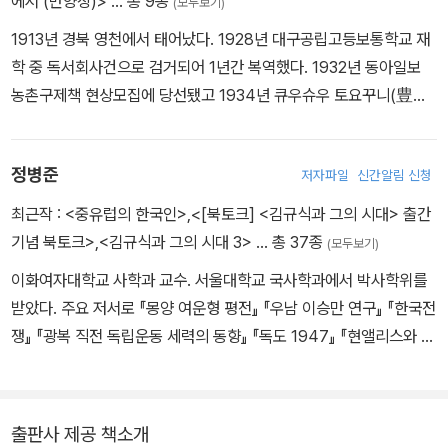
에서 (반양장)>
… 총 9종
(모두보기)
1913년 경북 영천에서 태어났다. 1928년 대구공립고등보통학교 재
학 중 독서회사건으로 검거되어 1년간 복역했다. 1932년 동아일보
농촌구제책 현상모집에 당선됐고 1934년 큐우슈우 토요꾸니(豊國)
중학을 졸업했다. 1937년 경성법학전문학교를 졸업한 후, 1941년까
지 조선금융조합연합회에 근무했다. 1942년 경성제국대학 법문학부
정병준
저자파일
신간알림 신청
사학과에 입학했으나 강제징용되었다. 1946년 경성대학을 졸업하고
1947년 서울대학교 사학과 전임강사로 부임했다. 1951년(39세) 영
최근작 :
<중유럽의 한국인>
,
<[북토크] <김규식과 그의 시대> 출간
천 고향집에서 괴한의 저격으로 사망했다. 저서로 『조선역사』(194
기념 북토크>
,
<김규식과 그의 시대 3>
… 총 37종
(모두보기)
6) 『국사통론』(1951) 『동양사 개설』(공저, 1950) 등과 역서로 펄벅
이화여자대학교 사학과 교수. 서울대학교 국사학과에서 박사학위를
의 『대지』, 강용흘의 『초당』, 박지원의 『열하일기』(전5권), 『용비어
받았다. 주요 저서로 『몽양 여운형 평전』 『우남 이승만 연구』 『한국전
천가』(상·하) 등이 있다.
쟁』 『광복 직전 독립운동 세력의 동향』 『독도 1947』 『현앨리스와 그
의 시대』 『1945년 해방 직후사』 『김규식과 그의 시대』 등이 있다.
출판사 제공 책소개