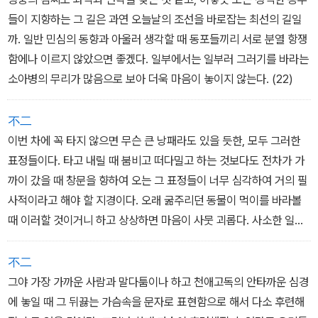
들이 지향하는 그 길은 과연 오늘날의 조선을 바로잡는 최선의 길일
까. 일반 민심의 동향과 아울러 생각할 때 동포들끼리 서로 분열 항쟁
함에나 이르지 않았으면 좋겠다. 일부에서는 일부러 그러기를 바라는
소아병의 무리가 많음으로 보아 더욱 마음이 놓이지 않는다. (22)
不二
이번 차에 꼭 타지 않으면 무슨 큰 낭패라도 있을 듯한, 모두 그러한
표정들이다. 타고 내릴 때 붐비고 떠다밀고 하는 것보다도 전차가 가
까이 갔을 때 창문을 향하여 오는 그 표정들이 너무 심각하여 거의 필
사적이라고 해야 할 지경이다. 오래 굶주리던 동물이 먹이를 바라볼
때 이러할 것이거니 하고 상상하면 마음이 사뭇 괴롭다. 사소한 일에
심각한 표정을 갖는 민족은 지극히 불행한 환경 속에 살아왔기 때문
일 것이고, 또 그러한 마음가짐 자체가 불행한 현재의 표상이며, 또 앞
不二
으로 불행을 빚어내는 기틀이 될 것이다. (44)
그야 가장 가까운 사람과 말다툼이나 하고 천애고독의 안타까운 심경
에 놓일 때 그 뒤끓는 가슴속을 문자로 표현함으로 해서 다소 후련해