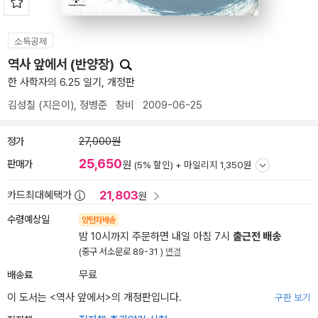
소득공제
역사 앞에서 (반양장)
한 사학자의 6.25 일기, 개정판
김성칠
(지은이),
정병준
창비
2009-06-25
정가
27,000원
25,650
판매가
원
(5% 할인) +
마일리지 1,350원
21,803
카드최대혜택가
원
수령예상일
양탄자배송
밤 10시까지 주문하면 내일 아침 7시
출근전 배송
(중구 서소문로 89-31 )
변경
배송료
무료
이 도서는 <
역사 앞에서
>의 개정판입니다.
구판 보기