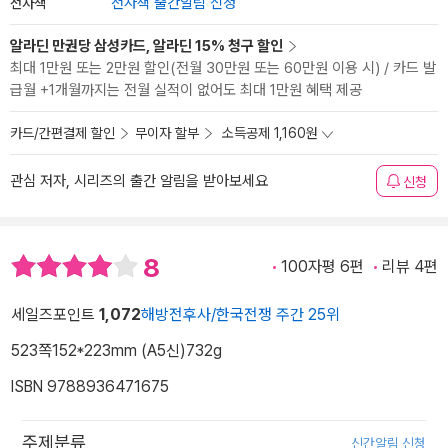
전자책
전자책 출간알림 신청
알라딘 만권당 삼성카드, 알라딘 15% 청구 할인
최대 1만원 또는 2만원 할인(전월 30만원 또는 60만원 이용 시) / 카드 발
급월 +1개월까지는 전월 실적이 없어도 최대 1만원 혜택 제공
카드/간편결제 할인
무이자 할부
소득공제 1,160원
관심 저자, 시리즈의 출간 알림을 받아보세요
신청
8
100자평 6편
리뷰 4편
세일즈포인트
1,072
해방전후사/한국전쟁 주간 25위
523쪽
152*223mm (A5신)
732g
ISBN 9788936471675
주제분류
신간알림 신청