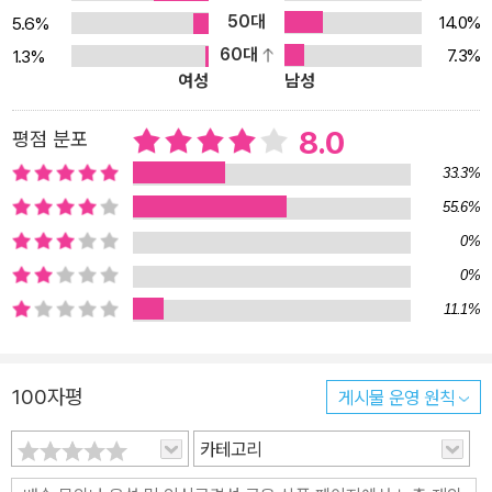
50대
14.0%
5.6%
했다. 1946년 경성대학을 졸업하고 1947년 서울대 사학과 전임강
60대
7.3%
1.3%
사로 부임한 후, 1951년 한국전쟁을 피해 온 영천 고향집에서 괴한의
여성
남성
저격으로 서른아홉의 나이로 생을 마감한다. 일기 속 한국전쟁 해방
후 서울의 모습과 한국전쟁의 발발, 북한점령 시기의 서울생활, 남한
8.0
평점 분포
의 서울수복이라는 일기 속 한반도에 대한 저자의 섬세하면서도 ‘진
33.3%
실한’ 묘사는 정부측 공식문서와 학계의 역사논문으로 밝히기 어려운
55.6%
내밀한 진실을 담고 있다. 특히 북한점령기 식량부족 문제와 광범한
0%
의용군 강제모집, 화급히 시행된 토지개혁의 문제점, 규율이 잘 갖춰
진 인민군에 대한 인상, 짜인 각본대로 연출된 거수투표식 인민위원
0%
회선거, 6월 30일 발생한 서울대병원 국군 학살사건 등을 통찰력있
11.1%
게 담아낸 글은 당대의 역사적 소용돌이를 명징하게 드러낸다. 특히
북한점령기 서울대의 문리대의 변화는 매우 자세하고 흥미롭다. 서울
100자평
게시물 운영 원칙
대는 일제하 경성제국대학으로 출발해 20여년 동안 불과 300여명의
한국인 졸업생을 배출했으며 해방 후 경성대학·서울대학으로 바뀌면
카테고리
서 좌우·남북의 갈등 속에서 표류했다. 김성칠 일기에는 북한점령 후
와 남한정부의 수복 후의 상황이 자세히 적혀 있다. 북한에 점령됐을