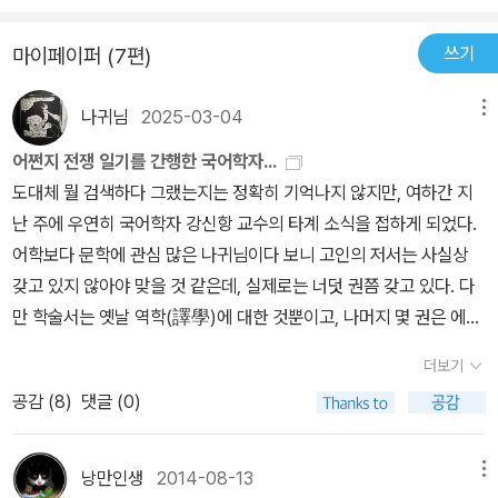
쓰기
마이페이퍼 (7편)
나귀님
2025-03-04
메뉴
어쩐지 전쟁 일기를 간행한 국어학자...
도대체 뭘 검색하다 그랬는지는 정확히 기억나지 않지만, 여하간 지
난 주에 우연히 국어학자 강신항 교수의 타계 소식을 접하게 되었다.
어학보다 문학에 관심 많은 나귀님이다 보니 고인의 저서는 사실상
갖고 있지 않아야 맞을 것 같은데, 실제로는 너덧 권쯤 갖고 있다. 다
만 학술서는 옛날 역학(譯學)에 대한 것뿐이고, 나머지 몇 권은 에세
이와 일기일 뿐이다.지난번에 빙허각 이씨의 <규합총서> 이야기를
더보기
하면서 강신항의 가족에 대해서도 언급한 바 있는데, 그 부인 정양완
공감 (
8
)
댓글 (0)
교수가 바로 그 책을 최초로 국역했었기 때문이다. 부부 모두가 학자
이고 자녀 중에도 학자가 나왔으며, 특히 정양완의 부친이 위당 정인
보이니 바야흐로 대학자의 가문이라 할 법한데, 아들인 수학자 강석
낭만인생
2014-08-13
메뉴