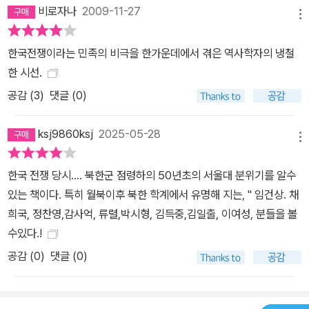
비로자나
2009-11-27
독자의 판단을 어긋나게 함에 있어서 허위보도와 조곰도 다를 것이
메뉴
없을 것이다”(일기 1946년 4월 22일) 이와 더불어, 해방 후 한반도
한국전쟁이라는 민족의 비극을 한가운데에서 겪은 역사학자의 냉철
분단과 동족상잔이라는 처참한 전쟁을 겪었고 남북관계가 북한 핵문
한 시선.
제 등의 문제 때문에 난항을 거듭하는 현 시점에서 묘사된 북한군에
공감 (
3
)
댓글 (0)
대한 김성칠의 언급은 우리에게 깊은 울림을 준다. “그들(북한군)이
상냥하게 웃고 이야기하는 걸 보면 아무래도 적개심이 우러나지 않는
ksj9860ksj
2025-05-28
다. 이건 내가 유독 대한민국에 대한 충성심이 적기 때문만이 아닐 것
메뉴
이다. 어제 본 국군과 이들과 무엇이 다르단 말이냐. 다르다면 그들의
복장이 약간 이색질 뿐, 왜 그 하나만이 우리 편이고 그 하나는 적으로
한국 전쟁 당시.... 북한군 점령하의 50년초의 서울대 분위기를 알수
돌려야 한단 말이냐. 언제부터 그들의 사이에 그렇듯 풀지 못할 원수
있는 책이다. 특히 월북이후 북한 학계에서 유명해 지는, " 임건상. 채
가 맺히어 총검을 들고 죽음의 마당에서 서로 대하여야 하는 것이냐.
희국, 정찬영,감사억, 류렬,박시형, 김득중,김일출, 이여성, 분들을 볼
서로 얼싸안고 형이야 아우야 해야 할 처지에 있는 그들이 오늘날 누
수있다.!
굴 위하여 무엇 때문에 싸우는 것이냐.”(일기 1950년 6월 28일)
공감 (
0
)
댓글 (0)