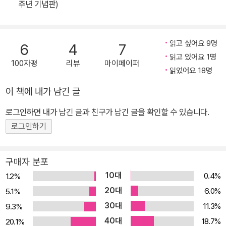
주년 기념판)
부한다. 이때 당대 지식인의 유일한 등용문이던 신문의 논문 현상공
모(1932년 7월 동아일보 주최)에서 1등에 당선된다. 이후 늦은 나이
에 일본 토요꾸니(豊國)중학을 졸업하고 식민지시대 조선 엘리뜨들
읽고 싶어요 9명
6
4
7
의 양성소이던 경성법학전문학교에 입학한다. 졸업 후 식민지하 전문
읽고 있어요 1명
100자평
리뷰
마이페이퍼
학교 이상 졸업자가 선택가능한 최고 직업이던 조선금융조합연합에
읽었어요 18명
입사해 조합이사가 된다. 당시 이 직종은 농촌지역 3대 기관장으로
이 책에 내가 남긴 글
꼽힐 정도로 식민지 엘리뜨들이 선망하는 직업이었을 뿐 아니라 일제
로그인하면 내가 남긴 글과 친구가 남긴 글을 확인할 수 있습니다.
의 지배체제와 포섭되기 쉬운 위치였다고 정 교수는 평가한다. 김성
칠은 1942년 경성제대 사학과에 입학해 직업적 학자의 길을 걷기 시
로그인하기
작한다. 이때쯤 그는 『조선역사』라는 역사 대중서를 한달여 만에 써
낸다. 당시 이 책은 6만 6000여부가 판매된 해방 후 최초의 베스트
구매자 분포
쎌러였다. 책 자체가 대중적 통사로 쉽고 잘 읽히는 문장으로 구성된
10대
0.4%
1.2%
데다 해방된 한국에서 한국역사에 대한 대중의 폭발적 요구, 지방에
20대
6.0%
5.1%
수많은 판매처를 가진 금융조합 조직망이 잘 결합된 결과였다. 이후
30대
11.3%
9.3%
금융조합연합회를 그만둔 김성칠은 서울대 동양사 합동연구분실에
40대
18.7%
20.1%
들어가 연행사(燕行使)와 북학파, 고전번역과 한글연구 등에 매진