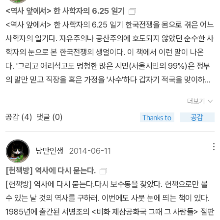
진의 성추문으로 먹칠을 당하고 말았다.'강신항, 정양완의 가정 이야
<역사 앞에서> 한 사학자의 6.25 일기
기'라는 부제가 달린 <숲마을에서 배밭골까지>(2000)라는 문집의
<역사 앞에서> 한 사학자의 6.25 일기 한국전쟁을 몸으로 겪은 어느
서문을 보니, 무려 1973년부터 부부 공동 문집을 간행하기 시작해서
사학자의 일기다. 자유주의나 공산주의에 호도되지 않았던 순수한 사
무려 다섯 권을 간행했다고 나온다. 2000년에 나온 책에서는 부부의
학자의 눈으로 본 한국전쟁의 생얼이다. 이 책에서 이런 말이 나온
글뿐만 아니라 아예 아들, 딸, 사위, 며느리, 손자가 쓴 글까지 한데 모
다. '그리고 어리석고도 멍청한 많은 시민(서울시민의 99%)은 정부
아서 가족 문집을 만들어 놓았다.(강석진의 글도 있다!)예전에 헌책방
의 말만 믿고 직장을 혹은 가정을 '사수'하다 갑자기 적국을 맞이하여
에서 우연히 집어든 책이었는데, 저자나 그 가족에 대한 내용보다는
90일 동안 굶주리고 천대받고 밤낮없이 생명의 위협에 떨다가 천행
에세이 속에 언급된 여러 인물들에 대한 회고가 흥미로워 보여 구입
더보기
으로 목숨을 부지하여 눈물과 감격으로 국군과 UN군의 서울 입성을
한 것이었다. 예를 들어 스승인 이희승, 이숭녕, 남광우, 이병기, 정병
공감 (
4
)
댓글 (0)
맞이하니 뜻밖에 많은 '남하'한 애국자들의 호령이 추상 같아서 '정부
욱 등 국어국문학계의 거물들에 대한 일화뿐만 아니라, <역사 앞에서
를 따라 남하한 우리들만이 애국자이고 함몰 지구에 그대로 남아 있
>의 저자인 김성칠에 대한 회고와 추모의 글도 수록되어서 흥미로웠
는 너희들은 모두가 불순분자이다.' 하여 곤박이 자심하니 고금천하
낭만인생
2014-06-11
메뉴
다.김성칠의 아들 김기협이 쓴 <아흔 개의 봄>이라는 책을 읽어본 사
이런 억울한 노룻이 또 있을 것인가?이미 정부의 각계 수사기관이 다
람이라면, 김성칠의 부인인 이남덕이 치매로 정신이 오락가락 하는
[헌책방] 역사에 다시 묻는다.
각적으로 정비되었고 또 함몰 90일 동안 적색분자와 악질 부역자들
사이에도 남편의 옛 제자가 문병을 오자 한눈에 알아보더라는 흥미로
[헌책방] 역사에 다시 묻는다.다시 보수동을 찾았다. 헌책으로만 볼
이 기관마다 마을마다 뚜렷이 나타나 있으니 이들을 뽑아내어서 시원
운 일화를 기억할지도 모르겠다. '강신항이, 네가 어쩐 일이냐!'라며
수 있는 날 것의 역사를 구하러. 이번에도 사뭇 눈에 띄는 책이 있다.
히 처단하고 그 여외의 백성들일랑 '얼마나 수고들 하였소. 우리들만
이름까지 들먹인 사모님의 반응에 깜짝 놀랐다고 묘사되었던 그 제자
1985년에 출간된 서병조의 <비화 제삼공화국 그때 그 사람들> 절판
피란하게 되어서 미안하기 비길 데 없소' 하여야 할 것이거늘, 심사니