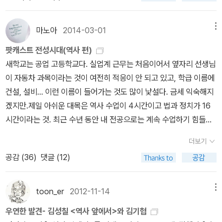
로운 기록이다.강신항보다 5년 연하인 유종호도 육이오 당시 미군 부
세월이 아쉽고 한스럽다. 다행히 세월호로 인하여 우파에서 좌파로
대에서 사환으로 일했던 경험을 <그 겨울 그리고 가을>이라는 회고
급변화되었고, 내 스스로 배후세력이 아닌 친일파와 친미파 타도를
록에서 서술한 바 있었다. 나귀님은 어린 시절 받은 반공 교육에 대한
마노아
2014-03-01
메뉴
외치게 되었다. 억울하게 죽어간 수많은 민간인들과 아무런 말도 못
반발심 때문인지 성인이 되어서는 육이오 관련 서적을 의도적으로 거
팟캐스트 전성시대(역사 편)
하고 고통의 삶을 살아온 불쌍한 사람들의 눈물을 이제야 보게 되었
들떠보지도 않았는데, 나중에 다시 보니 극한 상황 속에서 벌어졌던
새학교는 공업 고등학교다. 실업계 근무는 처음이어서 옆자리 선생님
다. 가만있지 않으련다. 역사를 다시 읽을 것이며, 새로 쓸 것이다.
놀라운 이야기가 많아서 신기했다.예를 들어 지금 세대는 영화 <기생
이 자동차 과목이라는 것이 여전히 적응이 안 되고 있고, 학급 이름에
충>의 '한 지붕 세 가족'(?) 설정을 기발하다고 여길지 모르겠지만,
건설, 설비... 이런 이름이 들어가는 것도 많이 낯설다. 금세 익숙해지
포탄이 날아다니고 시체가 널렸던 시절의 현실은 상상을 거뜬히 능가
겠지만.제일 아쉬운 대목은 역사 수업이 4시간이고 법과 정치가 16
한다. 나영균의 회고에 따르면 육이오 당시에 갑자기 인민군이 집을
시간이라는 것. 최근 수년 동안 내 전공으로는 계속 수업하기 힘들었
몰수하는 바람에, 천장 위에 숨어 살던 남편이 내려오지 못한 채 일주
다. 역사가 훨씬 재밌는데 아까비~아무튼, 날이 날인 만큼! 내가 즐겨
일 넘게 물 한 모금 마시지 못하고 버텨야 했다니까. 그러고 보니 지식
더보기
듣는 역사 관련 팟캐스트 몇 개 정리해 보련다.가장 재미있고 가장 핫
산업사에서 나온 <6.25 일지>라는 책도 있었으니, 다시 꺼내서 나란
공감 (
36
)
댓글 (12)
한 방송은 아무래도 이박사와 이작가의 이이제이다.http://www.po
히 놓고 읽어보면 어떨까 싶다. 지금 다시 검색해 보니 그 저자 박찬웅
dbbang.com/ch/4362 초반에 이름없는 방송이었을 때는 얼른
의 부친이 국문학자라서 <훈민정음>을 소장하다 최남선에게 넘겼다
뜨고 싶은 욕심에 너무 자극적이고 센 발언을 남발했다면, 이제 팟캐
toon_er
2012-11-14
메뉴
는 기록이 있던데, 마침 강신항도 <훈민정음> 연구로 유명하니 흥미
스트 방송의 넘버원으로 자리매김한 이후로는 수위 조절이 자연스러
로운 우연의 일치인 셈이다. 그나저나 그 책을 도대체 어디 두었는
우연한 발견- 김성칠 <역사 앞에서>와 김기협
워졌다. 캐릭터 구축도 이미 끝났고, 적당히 자신감 발산하면서 진지