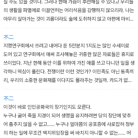
질 수도 있을 것이다. 그러나 한때 가슴이 후련해질 수 있다고 우리들
의 생활을 파멸에로 이끌언허는 어리석음을 감행하지 않으리라. 나는
아무리 살아가는 것이 괴롭더라도 술에 도취하지 않고 아편에 마비되
지 않으련다. 나는 아무리 괴로운 순간에라도 사랑하는 사람의 이그
러진 얼굴을 사진박지 않으리라. (59)
不二
지명연구회에서 쓰려고 내어다 둔 5만분지 1지도는 많인 수세미로
도어 있고 연구회에서 애써 조사해놓은 귀중한 많은 자료들은 휴지로
쓰이었다. 지난 한해 동안 이를 위하여 가진 애를 쓰고 다니던 일을 생
각하니 떡심이 풀린다. 전쟁이란 이런 것인가? 이민족도 아닌 동족끼
리, 우리의 소중한 문화재를 이다지도 몰라주는 것일까. 카드가 없어
진 일과 아울러 생각하니 그 자리에 펄썩 주저앉아서 엉엉 울고 싶다.
(127)
不二
이것이 바로 인민공화국의 장기인지도 모른다.
누구나 굶어 죽을 지경이 되어 생명을 유지하려면 당의 장단에 맞추
어 춤추지 않을 수 없고...... 누구나 얼마쯤의 공포증에 사로잡혀 정부
의 하는 일에 무조건 백지위임장을 써 바치지 아니할 수 없는...... 어