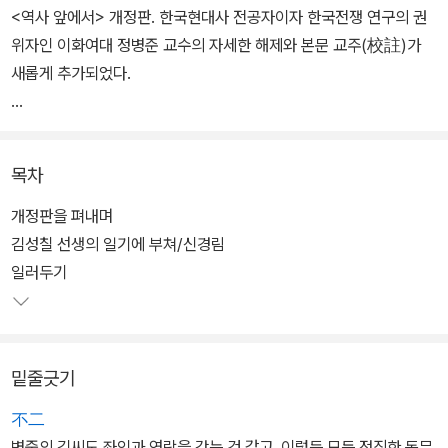
<역사 앞에서> 개정판. 한국현대사 전공자이자 한국전쟁 연구의 권
위자인 이화여대 정병준 교수의 자세한 해제와 본문 교주(校註)가
새롭게 추가되었다.
두툼한 해제에서 정 교수는 김성칠 삶을 전반적으로 개관하면서, 일
기에 대한 문헌비판적 검토와 정리뿐 아니라 그의 일기에 그려진 격
목차
동하던 해방 후 모습과 급박하던 한국전쟁 초기 1년여의 실체를 객관
적·역사적으로 파헤친다.
개정판을 펴내며
김성칠 선생의 일기에 부쳐/신경림
50여년 전 한반도에서 펼쳐진 미소(美蘇)·남북(南北)·좌우(左右)
일러두기
의 갈등이라는 역사의 소용돌이를 헤쳐온 한 지식인의 ‘진실한’ 일기
를 따라가다보면, 2009년 지금 여기에서 반복되고 있는 ‘이념투
쟁’과 ‘편가르기’ 같은 우리의 슬픈 자화상과 마주하게 된다.
밑줄긋기
不二
병중의 김씨도 좌익과 연락을 갖는 것 같고, 이렇듯 모든 정직한 동무