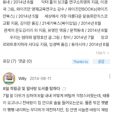
동네 / 2014년 8월
닥터 홀의 싱크홀 연구소최영희 지음, 이경
국 그림, 와이즈만 영재교육연구소 감수 / 와이즈만BOOKs(와이즈
만북스) / 2014년 5월
세상에서 가장 아름다운 말씀프란치스코
교황 지음, 김미란 옮김 / 21세기북스(북이십일) / 2014년 8월
관계의 온도김리리 외 지음, 유영진 엮음 / 문학동네 / 2014년 8월
우리는 엄마와 딸정호선 글.그림 / 창비 / 2014년 7월
앙코
르와트후지하라 사다오 지음, 임경택 옮김 / 동아시아 / 2014년 8월
더보기
공감 (
7
)
댓글 (0)
Willy
2014-08-11
메뉴
8월 적립금 및 알사탕 도서를 탐하다
7월 말 더위가 심하여 8월 내내 어떻게 버틸까 걱정스러웠는데, 태풍
이 오고나니 찬바람이 집 안으로 술술 들어오는군요. 물론 밖은 햇볕
이 쨍쨍 내리쬐는 무더위가 여전하지만, 집 안엔 서늘한 바람이 제법