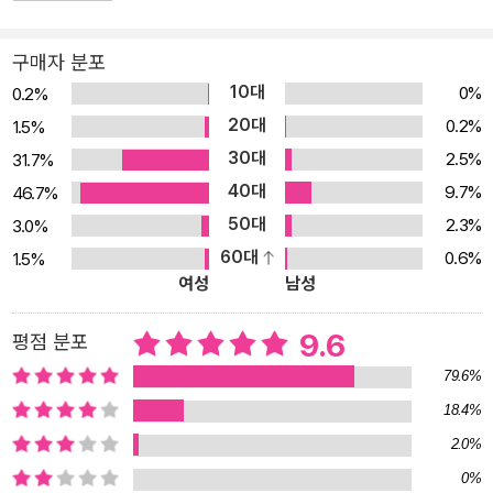
개발은 멈춰야 합니다. 돈의 이익만을 앞세운다면 공사 현장의 안전
은 뒷전이고, 지질 검사도 하지 않고 공사를 벌이게 됩니다. 그런 개발
구매자 분포
은 우리에게 큰 재앙을 안겨 줄 수도 있습니다. 어린이들은 훗날 도시
10대
0%
0.2%
의 설계자가 되고, 건축가가 되고, 사회의 지도자가 될 수 있습니다.
20대
0.2%
1.5%
그런 어린이들이 이 책을 읽으며 싱크홀이 생기는 원인을 바로 알고,
30대
2.5%
31.7%
미리 막아 내기 위해 어떻게 해야 하는지 함께 생각해본다면 우리 학
40대
9.7%
46.7%
교와 마을을 탄탄하게 받쳐 주는 고마운 땅을 안전하게 지켜나갈 수
50대
2.3%
3.0%
있을 것입니다. 자연에 대한 감수성을 키워 주는 책 자연의 아름다움
60대
0.6%
1.5%
을 느끼고 사랑하는 사람은 스스로 자연을 존중하고 아끼게 되지만,
여성
남성
이런 능력이 없는 사람은 환경문제에 대해 기계적인 태도를 가지게
됩니다. 환경교육에서 가장 중요한 것은 지식의 전달보다 자연에 대
9.6
평점 분포
한 ‘감수성’을 키우는 것입니다. 와이즈만 환경과학 그림책은 과학적
79.6%
사실, 자연환경에서 일어나는 현상, 생활환경 속에서 일상적으로 이
18.4%
루어지는 일들을 문학적으로 그려내면서 독자에게 상상력과 올바른
2.0%
판단능력을 심어 줍니다. 인간의 탐욕과 이기심이 저지른 생태계의
파괴가 어떤 결과를 가져오며, 배려와 양보를 하면 상생의 길로 나아
0%