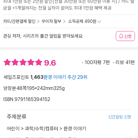
최대 1만원 또는 2만원 할인(전월 30만원 또는 60만원 이용 시) / 카드 발
급월 +1개월까지는 전월 실적이 없어도 최대 1만원 혜택 제공
카드/간편결제 할인
무이자 할부
소득공제 490원
관심 저자, 시리즈의 출간 알림을 받아보세요
신청
9.6
100자평 7편
리뷰 41편
세일즈포인트
1,463
환경 이야기 주간 29위
양장본
48쪽
195*242mm
325g
ISBN 9791185394152
주제분류
신간알림 신청
어린이
>
과학/수학/컴퓨터
>
환경 이야기