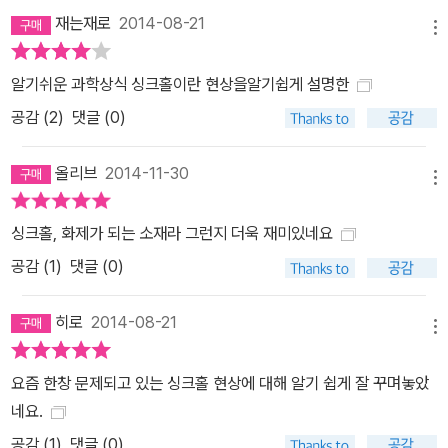
있는지를 알게 합니다. 셋째, “왜?” “그래서?” “어떻게?” 같은 질문
재는재로
2014-08-21
메뉴
을 이끌어 내면서 상상력을 키워줍니다. 넷째, 일방적으로 가르쳐주
지 않고 아이들 스스로 환경문제를 바라볼 수 있도록 합니다. 다섯째,
알기쉬운 과학상식 싱크홀이란 현상을알기쉽게 설명한
우리의 행동이 세상을 더 좋게 바꿀 수 있다는 희망을 보여 줍니다. 와
공감 (
2
)
댓글 (0)
이즈만 환경과학 그림책 시리즈 소개 와이즈만 환경과학 그림책은 우
리 환경, 푸른 지구를 지켜 나가는 길을 초등학생과 함께 찾아가는 시
올리브
2014-11-30
리즈입니다. 환경문제를 단순한 지식의 습득으로 보는 게 아니라 태
메뉴
도와 가치관을 심어주며 행동으로 나아갈 수 있도록 힘을 키워 줍니
싱크홀, 화제가 되는 소재라 그런지 더욱 재미있네요
다. 또 대기오염, 지구온난화, 생태계 문제, 자연환경보전, 안전한 먹
공감 (
1
)
댓글 (0)
거리, 생활폐기물 문제, 깨끗한 물, 에너지 절약 같은 오늘날의 환경문
제뿐만 미래에 벌어질 환경문제도 깊이 있게 다룰 예정입니다.
히로
2014-08-21
메뉴
요즘 한창 문제되고 있는 싱크홀 현상에 대해 알기 쉽게 잘 꾸며놓았
네요.
공감 (
1
)
댓글 (0)