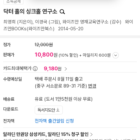
소득공제
닥터 홀의 싱크홀 연구소
최영희
(지은이),
이경국
(그림),
와이즈만 영재교육연구소
(감수)
와이
즈만BOOKs(와이즈만북스)
2014-05-20
정가
12,000원
10,800
판매가
원
(10% 할인) +
마일리지 600원
9,180
카드최대혜택가
원
수령예상일
택배 주문시 8월 11일 출고
(중구 서소문로 89-31 기준)
변경
배송료
유료 (도서 1만5천원 이상 무료)
다운로드
독서지도안
전자책
전자책 출간알림 신청
알라딘 만권당 삼성카드, 알라딘 15% 청구 할인