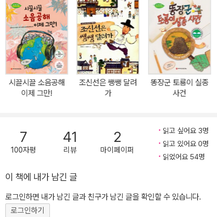
을 알아냅니다. 그렇다면 땅속에 왜 빈 공간이 생기는 것일까요? 누
가 싱크홀을 만든 것일까요? 싱크홀을 미리 막을 방법은 없을까요?
닥터 홀의 싱크홀 연구소를 배경으로 펼쳐지는 갖가지 실험과 추리,
흥미진진한 탐사 작전이 어린이들에게 환경에 대한 관심을 높여줄 것
입니다. 사람들의 무분별한 개발에 대해 생각해 볼 수 있는 책 ‘싱크
홀’ 사건은 먼 나라에서나 일어나는 일이 아닙니다. 우리나라에서도
시끌시끌 소음공해
조신선은 쌩쌩 달려
똥장군 토룡이 실종
2012년 인천 지하철 현장에서 도로가 순식간에 땅 속으로 사라져버
이제 그만!
가
사건
린 적이 있었고, 2008년에는 음성 꽃동네 소망의 집 안마당이 30미
터 깊이로 푹 꺼져 버리는 사고가 발생하기도 했습니다. 싱크홀은 땅
을 떠받칠 수 없을 만큼 땅속에 빈 공간이 생겨서 지표면이 무너지는
읽고 싶어요 3명
7
41
2
현상입니다. 석회동굴이 무너지는 자연적인 원인에 의해 싱크홀이 생
읽고 있어요 0명
100자평
리뷰
마이페이퍼
길 수도 있지만, 대부분은 사람들의 무분별한 개발 때문에 발생합니
읽었어요 54명
다. 금, 은, 석탄을 캐려고 땅속에 파 놓았던 갱도가 무너져서 싱크홀
이 책에 내가 남긴 글
이 생기기도 하고, 지하수를 마구 뽑아 써버려 지하수가 차 있던 땅속
로그인하면 내가 남긴 글과 친구가 남긴 글을 확인할 수 있습니다.
에 빈 공간이 생겼다가 무너지면서 싱크홀이 되기도 합니다. 그렇다
면 싱크홀을 막기 위해 어떻게 해야 할까요? 우선 이익만을 앞세운
로그인하기