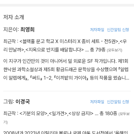
려 내면서 독자에게 상상력과 올바른 판단능력을 심어 준다. 인간의
탐욕과 이기심이 저지른 생태계의 파괴가 어떤 결과를 가져오며, 배
저자 소개
려와 양보를 하면 상생의 길로 나아갈 수 있다는 해결과정을 보여 준
다. 이 책을 읽으며 자란 어린이는 건강한 환경의식과 독창적인 환경
지은이:
최영희
저자파일
신간알림 신청
창의성을 가지게 될 것이다.
최근작 :
<블랙홀 문고 학교 X 미스터리 X 좀비 세트 - 전5권>
,
<우
리 만날까>
,
<지옥으로 반지를 배달합니다>
… 총 79종
(모두보기)
이 지구가 인간만의 것이 아니어서 덜 외로운 SF 작가입니다. 제1회
한낙원 과학소설상과 제5회 황금드래곤 문학상을 수상했으며 『알렙
이 알렙에게』, 『써드』 1~2, 『이끼밭의 가이아』 등의 작품을 썼습니
다. 우리와 우주를 나눠 쓰는 비인간 친구들에게 이 책을 바칩니다.
@dearjei_writer
그림:
이경국
저자파일
신간알림 신청
최근작 :
<기분의 모양>
,
<일가견>
,
<상상 금지!>
… 총 180종
(모두보
기)
2008년과 2023년 이탈리아 볼로냐 국제 아동 도서전에서 ‘올해의