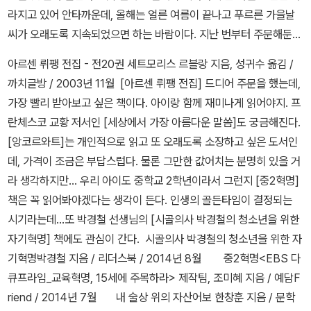
터에 이를 정도로 깊을 때도 있다고 하니까, 절대 그 안으로 신기한 여
라지고 있어 안타까운데, 올해는 얼른 여름이 끝나고 푸르른 가을날
행 같은 걸 떠나려고 하면 절~대 안돼요.^^ ----------- 지난해에 갑
씨가 오래도록 지속되었으면 하는 바람이다. 지난 번부터 주문해둔
자기 도로 한 복판에서 발생한 싱크홀에 대해서 뉴스에서 본 적이 있
책들이 15일 광복절과 주말이 겹쳐서 아직도 도착을 하지 않고 있다.
아르센 뤼팽 전집 - 전20권 세트모리스 르블랑 지음, 성귀수 옮김 /
어요. 갑자기 도로 한복판에 생겨난 것이라서 놀랐던 기억이 납니다.
얼른 읽고 싶은데, 오늘 밤 늦게는 올 수 있으려나 궁금해진다. 문자는
까치글방 / 2003년 11월 [아르센 뤼팽 전집] 드디어 주문을 했는데,
갑자기 어떤 일이 발생하면 그런 일은 왜 생기는지 알긴 하지만, 아이
먼저 오지만, 책은 그 다음 날 도착하는 경우가 종종 있다. 게다가 내
가장 빨리 받아보고 싶은 책이다. 아이랑 함께 재미나게 읽어야지. 프
들 눈에 맞춰서 설명하는 것은 또 다른 문제일 수 있어요. 여기에서는
일은 아이 학교 개학이다. 한달도 안 되는 여름방학이라 짧다고 생각
란체스코 교황 저서인 [세상에서 가장 아름다운 말씀]도 궁금해진다.
닥터홀과 드르륵 이라는 컴퓨터가 서로 이야기를 주고받으면서 사진
했는데, 하루종일 집에서 엄청 먹는 아이의 모습을 보며 더운 여름 내
[앙코르와트]는 개인적으로 읽고 또 오래도록 소장하고 싶은 도서인
과 그림을 통해 싱크홀에 대한 여러 가지를 설명합니다. 싱크홀 현상
내 가스렌지 옆을 지키고 있노라니 이제 내일이면 저점심은 학교에서
데, 가격이 조금은 부답스럽다. 물론 그만한 값어치는 분명히 있을 거
을 이해하기 위해서 과학과 지리에 관한 내용을 담고 있는데, '싱크홀
먹겠구나 싶어서 다소 안도감을 느낀다. 십대 후반 청소년기 남자 아
라 생각하지만... 우리 아이도 중학교 2학년이라서 그런지 [중2혁명]
연구일지' 란을 통해서 앞부분의 내용을 간략하게 다시 정리하는 것
이들은 정말 돌도 씹어먹을 정도로 소화력을 지닌 듯 하다. 먹고 먹고
책은 꼭 읽어봐야겠다는 생각이 든다. 인생의 골든타임이 결정되는
도 좋았어요.
뒤돌아서서 또 다시 배가 고프다고 하니..... 그래도 이렇게 먹은 음식
시기라는데...또 박경철 선생님의 [시골의사 박경철의 청소년을 위한
들이 부디 키로 가기만을 바랄 뿐이다. 설마 교복이 또 작아지지는 않
자기혁명] 책에도 관심이 간다.
시골의사 박경철의 청소년을 위한 자
았겠지?
기혁명박경철 지음 / 리더스북 / 2014년 8월
중2혁명<EBS 다
큐프라임_교육혁명, 15세에 주목하라> 제작팀, 조미혜 지음 / 예담F
riend / 2014년 7월
내 술상 위의 자산어보 한창훈 지음 / 문학