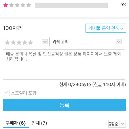
갈 수 있다는 해결과정을 보여 줍니다. 이 책을 읽으며 자란 어린이는
0%
건강한 환경의식과 독창적인 환경창의성을 가지게 될 것입니다. 환경
교육은 태도와 가치관의 교육 오늘날 어린이들은 도시화, 산업화된
100자평
게시물 운영 원칙
환경 속에서 자연과 동떨어진 생활을 하고 있습니다. 점점 환경에 대
한 감수성이 메말라가고, 다른 생명체에게 사랑을 느끼거나 모든 생
카테고리
명체들과 조화롭게 살아가야 한다는 생각을 못하고 있습니다. 만약
이대로 둔다면 인간과 자연을 분리해서 생각하고, 자연을 인간의 생
활을 위한 수단으로만 여기는 어른으로 자랄지도 모릅니다. 환경문제
가 더 심각해지기 전에 어린이들에게 환경에 대한 바른 생각과 태도
를 심어 주어야 합니다. 환경교육은 단순한 지식의 습득이 아니라 태
현재
0
/280byte (한글 140자 이내)
도와 가치관의 교육이며, 기능이나 기술의 습득이 아니라 행동의 교
육이어야 합니다. 그래야 환경을 위해 바람직한 의사결정을 하고 실
스포일러 포함
천할 수 있는 사람으로 자랄 수 있으니까요. ‘와이즈만 환경과학 그림
등록
책’ 시리즈의 특징 첫째, 환경문제를 통합적으로 바라보도록 합니다.
환경에 관해 아는 것, 느끼는 것, 행동하는 것을 균형 있게 배울 수 있
구매자 (6)
전체 (7)
습니다. 둘째, 재미있는 이야기를 통해 환경문제가 나와 어떤 관계에