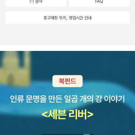
1:1 문의
FAQ
경신 지음 / 소담출판사 / 2014년 7월 관계의 온도김리리 외 지
음, 유영진 엮음 / 문학동네 / 2014년 8월 어린 양들의 성야니시
중고매장 위치, 영업시간 안내
자와 야스히코 지음, 이연승 옮김 / 한즈미디어(한스미디어) / 2014
년 7월 무의미의 축제밀란 쿤데라 지음, 방미경 옮김 / 민음사 / 2
014년 7월 어쿠스틱 라이프 7난다 글 그림 / 애니북스 / 2014
년 8월 탁PD의 여행수다탁재형 외 지음 / 김영사 / 2014년 8
월 여자 없는 남자들무라카미 하루키 지음, 양윤옥 옮김 / 문학동
네 / 2014년 8월 가로세로 세계사 4 : 캐나다.호주.뉴질랜드이원
복 글.그림, 그림떼 그림진행 / 김영사 / 2014년 8월 저니맨파비
안 직스투스 쾨르너 지음, 배명자 옮김 / 위즈덤하우스 / 2014년 8월
칼의 노래김훈 지음 / 문학동네 / 2012년 1월 연필 하나로
가슴 뛰는 세계를 만나다애덤 브라운 지음, 이은선 옮김 / 북하우스 /
2014년 8월 그리고 2학기 공부를 위한 아이의 자습서 및 문제집
도 살펴봐야겠습니다. 창비 중학교 국어 4 자습서 (중학교 2학년 2
학기)손동인 외 2인 지음 / 창비(학습) / 2014년 4월 바다 100
층짜리 집이와이 도시오 글.그림, 김숙 옮김 / 북뱅크 / 2014년 9월