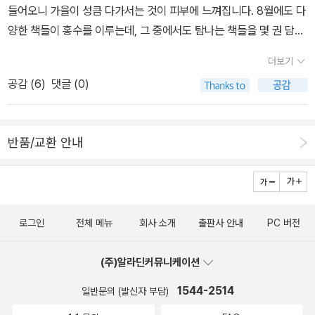
들어오니 가을이 성큼 다가서는 것이 피부에 느껴집니다. 8월에도 다
양한 책들이 홍수를 이루는데, 그 중에서도 탐나는 책들을 몇 권 담아
보았습니다. 미국 유학에 대한 관심이 많아서 그런지 [미국 유학 바이
더보기
블] 책도 눈에 띄고, 평소 지압에 대한 궁금증 때문에 아래에 있는 책
공감 (
6
)
댓글 (0)
도 관심이 갑니다. 미국 유학 바이블최재용 지음 / 종합출판(EnG)
/ 2014년 7월 꾹 눌러 내 몸을 살리는 세 손가락 지압혈야나모
토 마유미 지음, 이진원 옮김 / 경향BP / 2014년 8월 전에 스무고
반품/교환 안내
개 탐정 1,2권을 재미있게 읽은 아이에게 세번째 시리즈도 선물하고
싶고, 리뷰를 보니 [건방이의 건방진 수련지] 책도 굉장히 재미있을
듯 싶다. 스무고개 탐정 3 : 어둠 속의 보물 상자허교범 지음, 고상미
그림 / 비룡소 / 2014년 7월 건방이의 건방진 수련기천효정 지
로그인
전체 메뉴
회사 소개
출판사 안내
PC 버전
음, 강경수 그림 / 비룡소 / 2014년 7월 닥터 홀의 싱크홀 연구
소최영희 지음, 이경국 그림, 와이즈만 영재교육연구소 감수 / 와이즈
(주)알라딘커뮤니케이션
만BOOKs(와이즈만북스) / 2014년 5월 불로의 인형장용민 지
음 / 엘릭시르 / 2014년 8월 당신의 뇌를 경영하라!김병완 지음,
1544-2514
일반문의 (발신자 부담)
나형균 감수 / 북로그컴퍼니 / 2014년 7월 반짝반짝 변주곡황