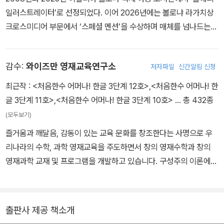
일러스트레이터’로 선정되었다. 이어 2026년에는 볼로냐 라가치상
크로스미디어 부문에서 ‘스페셜 멘션’을 수상하며 매체를 넘나드는
연출력을 인정받았다. 현재 그림책 출판사 페이퍼독을 운영하며, 한
겨레 그림책 학교에서 예비 작가들 을 양성하고 있다. 주요 저서로는
감수:
와이즈만 영재교육연구소
저자파일
신간알림 신청
『상상 금지!』를 비롯해 『기분의 모양』, 『개꿈』, 『넌 없어!』, 『그림책
작가로 살아가기』, 플레이송스 사운드북 시리즈(26권) 등 다수가 있
최근작 :
<처음한수 어머나! 한글 3단계 12호>
,
<처음한수 어머나! 한
다.
글 3단계 11호>
,
<처음한수 어머나! 한글 3단계 10호>
… 총 432종
(모두보기)
즐거움과 깨달음, 감동이 있는 교육 문화를 창조한다는 사명으로 우
리나라의 수학, 과학 영재교육을 주도하면서 창의 영재수학과 창의
영재과학 교재 및 프로그램을 개발하고 있습니다. 구성주의 이론에
입각한 교수학습 이론과 창의성 이론 및 선진 교육 이론 연구 등에도
전념하고 있습니다. 국내 최초의 사설 영재교육 기관인 와이즈만 영
재교육에 교육 콘텐츠를 제공하고 교사 교육을 담당하고 있습니다.
출판사 제공 책소개