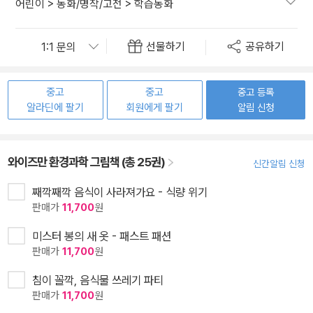
어린이
>
동화/명작/고전
>
학습동화
선물하기
공유하기
중고
중고
중고 등록
알라딘에 팔기
회원에게 팔기
알림 신청
와이즈만 환경과학 그림책 (총 25권)
신간알림 신청
째깍째깍 음식이 사라져가요 - 식량 위기
판매가
11,700
원
미스터 봉의 새 옷 - 패스트 패션
판매가
11,700
원
침이 꼴깍, 음식물 쓰레기 파티
판매가
11,700
원