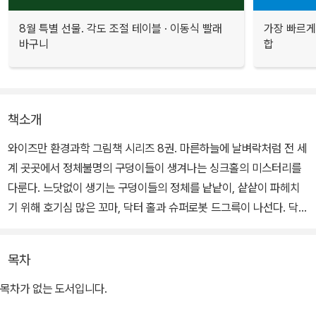
8월 특별 선물. 각도 조절 테이블 · 이동식 빨래
가장 빠르게
바구니
합
책소개
와이즈만 환경과학 그림책 시리즈 8권. 마른하늘에 날벼락처럼 전 세
계 곳곳에서 정체불명의 구덩이들이 생겨나는 싱크홀의 미스터리를
다룬다. 느닷없이 생기는 구덩이들의 정체를 낱낱이, 샅샅이 파헤치
기 위해 호기심 많은 꼬마, 닥터 홀과 슈퍼로봇 드그륵이 나선다. 닥터
홀의 싱크홀 연구소를 배경으로 펼쳐지는 갖가지 실험과 추리, 흥미
진진한 탐사 작전이 어린이들에게 환경에 대한 관심을 높여 준다.
목차
'와이즈만 환경과학 그림책'은 과학적 사실, 자연환경에서 일어나는
목차가 없는 도서입니다.
현상, 생활환경 속에서 일상적으로 이루어지는 일들을 문학적으로 그