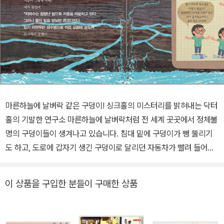
마른하늘에 날벼락 같은 구덩이! 싱크홀의 미스터리를 밝혀내는 닥터
홀의 기발한 연구소 마른하늘에 날벼락처럼 전 세계 곳곳에서 정체불
명의 구덩이들이 생겨나고 있습니다. 침대 밑에 구덩이가 뻥 뚫리기
도 하고, 도로에 갑자기 생긴 구덩이로 달리던 자동차가 빨려 들어가
기도 합니다. 평화로워야 할 지구에 어떤 재앙이 닥친 걸까요? 느닷
없이 생기는 구덩이들의 정체를 낱낱이, 샅샅이 파헤치기 위해 호기
이 상품을 구입한 분들이 구매한 상품
심 많은 꼬마, 닥터 홀과 슈퍼로봇 드그륵이 나섰습니다. 그들은 전 세
계의 뉴스와 신문 기사, 백과사전을 뒤져서 구덩이들의 이름이 ‘싱크
홀’이고, 땅속에 생긴 빈 공간이 무너지면서 싱크홀이 발생한다는 것