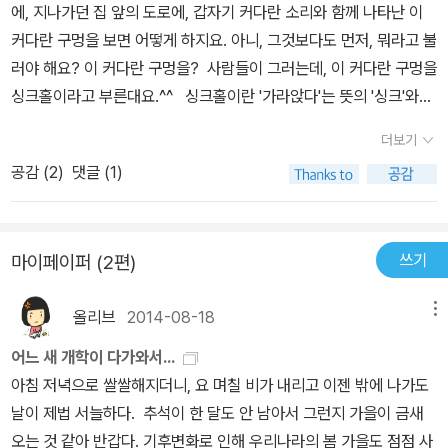
에, 지나가던 집 앞의 도로에, 갑자기 커다란 소리와 함께 나타난 이
커다란 구멍을 보면 어떻게 하지요. 아니, 그것보다도 먼저, 뭐라고 불
러야 해요? 이 커다란 구멍을? 사람들이 그러는데, 이 커다란 구멍을
싱크홀이라고 부른대요.^^ 싱크홀이란 '가라앉다'는 뜻의 '싱크'와
'구덩이'라는 뜻의 '홀'이 합쳐진 말이다. 글자 그대로 싱크홀은 '땅이
더보기
가라앉아 생겨난 구덩이다 (페이지13) 그럼 싱크홀에 대한 재미있
공감 (
2
)
댓글 (1)
었으면 좋겠을 퀴즈^^ (힌트는 구덩이에요) 다음 구덩이 중의 싱크홀
은 무엇일까요. 1. 외할머니네 텃밭의 두더지굴2. 우리동네 맨홀3. 사
냥꾼이 파놓은 함정4. 골프장에 갑자기 생긴 구덩이5. 처녀귀신이 사
쓰기
마이페이퍼 (2편)
는 우물 (페이지 13) 싱크홀은 우리 나라에도 생겨서 사람들이 깜짝
놀랐지만, 우리 나라에만 생긴 건 아니었어요. 중국, 과테말라, 영국,
올리브
2014-08-18
메뉴
미국 등 각국에서 서로 다른 시각에 생겨서 사람들을 놀라게 했어요.
싱크홀이 생기는 원인은 여러 가지예요. 지층 아래를 흐르고 있던 지
어느 새 개학이 다가와서...
하수가 없어져서, 또는 지하의 갱도나 석회동굴 때문에 생기기도 하
아침 저녁으로 쌀쌀해지더니, 요 며칠 비가 내리고 이젠 밖에 나가도
고, 때로는 개발 때문에 생기기도 한대요. 땅 속에 생긴 빈 공간이 무
날이 제법 서늘하다. 추석이 한 달도 안 남아서 그런지 가을이 금새
너져서 생긴다고도 하구요. 커다란 구덩이 아래로는 깊이가 수십 미
오는 것 같아 반갑다. 기후변화로 인해 우리나라의 봄 가을도 점점 사