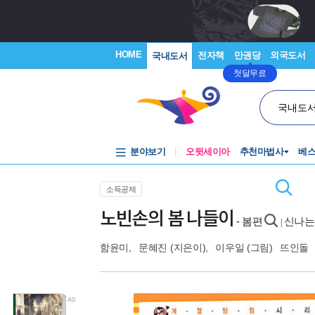
HOME
전자책
만권당
외국도서
국내도서
첫달무료
국내도
분야보기
오뒷세이아
추천마법사
베
소득공제
노빈손의 봄 나들이
- 봄편
신나는
|
함윤미
,
문혜진
(지은이),
이우일
(그림)
뜨인돌