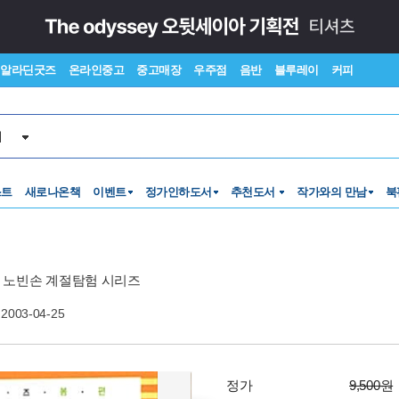
알라딘굿즈
온라인중고
중고매장
우주점
음반
블루레이
커피
서
스트
새로나온책
이벤트
정가인하도서
추천도서
작가와의 만남
북
 노빈손 계절탐험 시리즈
2003-04-25
정가
9,500원