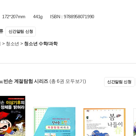
172*207mm
441g
ISBN : 9788958071990
류
신간알림 신청
서
>
청소년
>
청소년 수학/과학
노빈손 계절탐험 시리즈
(총 6권 모두보기)
신간알림 신청