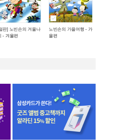
[절판] 노빈손의 겨울나
노빈손의 가을여행
- 가
기
- 겨울편
을편