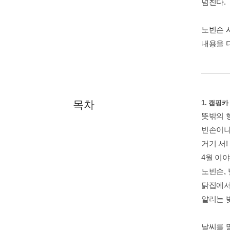
넘친다.
노빈손 
내용을 
목차
1. 캠핑카
뜻밖의 
빈손이냐
거기 서!
4월 이
노빈손,
닭집에서
얄리는 
날씨를 