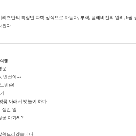
시리즈만의 특징인 과학 상식으로 자동차, 부력, 텔레비전의 원리, 5월 
다뤘다.
 여행
행운
, 빈선이냐
 노빈손!
야기
 벚꽃 아래서 뱃놀이 하다
 생긴 일
벚꽃 아가씨?
말씀드리겠습니다