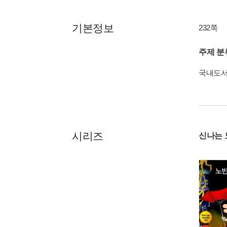
기본정보
232쪽
주제 분
국내도
시리즈
신나는 