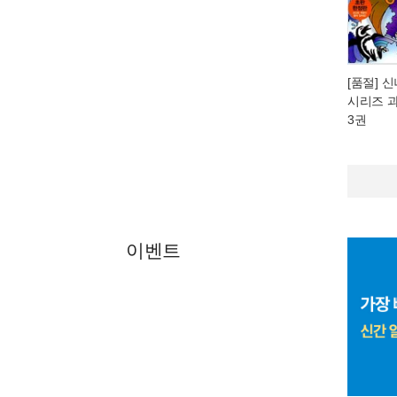
[품절] 
시리즈 과
3권
이벤트