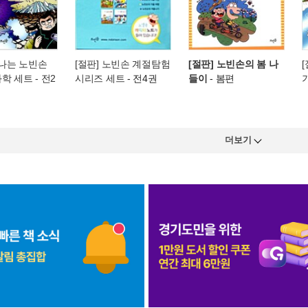
신나는 노빈손
[절판] 노빈손 계절탐험
[절판] 노빈손의 봄 나
학 세트 - 전2
시리즈 세트
- 전4권
들이
- 봄편
더보기