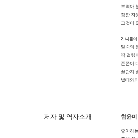
부력아 
잠깐 자
그것이 
2. 니들
말숙의 
딱 걸렸어
쫀쫀이 
꿀단지 
벌떼와의
저자 및 역자소개
함윤미
좋아하는