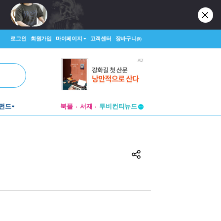
로그인
회원가입
마이페이지
고객센터
장바구니
(0)
펀드
북플
서재
투비컨티뉴드
창작플랫폼
투비컨티뉴드