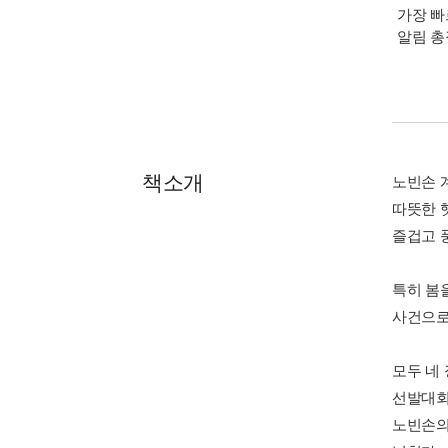
가장 빠
알림 
책소개
노빈손 
따뜻한 
즐겁고 
특히 봄
사건으로
모두 네
선발대회
노빈손의