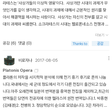
의 제기 이상의 심각한 위반이다.이번의 대통령 탄핵 재판은 법치주
부록 같은 혜택을 제공함으로써 꾸준히 구입한 독자를 농락하는 일은
전집 완간 욕심이 생길 법하지만 현재로선 어려워 보인다. 번역서가
라테스는 '사상가들의 이상적 영웅'이다. 사상가란 시대의 과제가 무
e)(1) 정치인들과의 대화에서 확인한 것(21c~e)(2) 시인들과의 대
이 아니라 아테나이 시민 전체에게 하고자 했던 것이라는 점이다. 읽
의에 대한 국민적 불신이 어느 정도인지 드러난 계기였다. 아이러니
그리 드물지도 않다.반면 한 작가의 작품을 두 출판사가 간행하면서
아카넷, 그린비, 서광사, 길 등 여러 출판사에 뿔뿔이 흩어져 있고, 그
엇인가를 깊이 생각하고, 시대의 과제에 대해서 근본적인 원리를 찾
화에서 확인한 것(22a~c)(3) 장인들과의 대화에서 확인한 것(22d
어가다 보면 자신의 무죄에 대한 항변이 아니라 아테나이 시민들에게
한 점은 이런 사법 불신이 원래 오늘날 제1야당의 근간인 운동권의 주
협의를 통해 판형은 물론이고 디자인까지 똑같이 맞추는 경우도 없지
린비와 서광사의 전집에는 다른 번역자도 관여했기 때문이다. 지금으
아서 해결책을 제시하는 사람이다. 사상가는 자신의 전부를 걸고 시
~e)3) 이들에 대한 캐물음으로 증오심을 사는 한편으로 자신이 현자
남기는 소크라테스의 유언에 가깝다는 생각이 든다. 이 연설은 소크
특기였다는 점이다. 과거 군사 독재 정권을 줄곧 불신했던 까닭인지
않으니, 북스피어와 모비딕에서 나눠서 간행하는 마츠모토 세이초 시
로선 어느 출판사도 완간을 장담할 수 없으니, 머지않아 '헤쳐모여'를
대의 과제와 씨름한다. 소크라테스의 시대는 펠로폰네소스 전쟁과 전
로 소문이 남(23a)4) 신탁의 응답이 뜻하는 바를 확인함: 무지의 자
라테스의 마지막 대중 연설이기도 하지만 첫 대중 연설이기도 하다.
지금까지도 사법 불신 풍조가 지배적인데, 심지어 민주당의 전직 대
리즈가 그렇다. 이런 선례를 감안할 때 출판사를 옮기더라도 외양의
거쳐 김재홍 단독 전집으로 재편되지 않을까.이렇게 될 경우, 앞서 정
쟁 이후의 혼란이 거듭되는 난세였다. 민주정이라는 아테나이의 체제
각이 곧 지혜임을 깨달음(23b)5) 한가로운 젊은이들이 자신의 흉내
소크라테스는 언제나 사적으로만 대화를 해 왔기 때문이다. <크리톤
통령 두 명과 현직 대표가 변호사 출신임에도 그렇다.최근 서부지법
더보기
연속성을 유지하지 못한 것은 필연적인 결과라기보다는 오히려 배려
암학당의 플라톤 전집이 출판사를 옮기면서 완간이 지연되고 판형이
가 이 혼란을 악덕으로 이끌었다. 민주정 자체가 그 원인이 아니라 민
를 내어 잘난 사람들에게 캐묻고 다님(23c)6) 이로 인해 망신당한
>에는 소크라테스의 친구인 크리톤이 탈옥을 재촉하면서 이런 말을
난입 사건으로 절정에 도달한 사법 불신 풍조는 일차적으로 현직 대
공감 (
6
)
댓글 (0)
부족의 결과로 보인다.<미노스 (외)>처럼 짧은 작품까지도 한 권으
달라져서 독자를 골탕먹였던 것과도 비슷한 상황이 재연될 수 있다.
주정을 이용해 자신과 당파의 이익에 몰두하는 세력들이 득세했기 때
자들이 자기가 젊은이들을 타락시키며 신들을 믿지 않는다고 비난함
한다. '자네가 굳이 법정에 출두해서 재판을 받지 않아도 됐을 것인데
통령과 집권 여당의 책임이라 할 수 있지만, 민주당 대표와 원내 3당
로 간행하는 것을 보면 아카넷의 플라톤 전집은 전30권 내외로 완간
즉 아카넷이나 그린비의 기존 '전집'을 구매한 독자는 결국 완간되지
문이다. 해외 무역에 종사하는 사람들과 무기를 만드는 장인들, 오늘
(23d~e)5. 멜레토스 등 나중의 고발인들에 대한 신문(24b~28a)
도 결과적으로 그렇게 된 것이나, 재판이 이상하게 흘러가버린 것이
대표의 책임 역시 적지 않아 보인다. 왜냐하면 양쪽 모두 개인 비리에
되지 않을까 짐작되는데, 그중 스무 권은 이제이북스에서 나왔던 것
못한 낱권만 갖게 되고, 빠진 권수만 채워 넣더라도 디자인 면에서 통
날로 하면 군수업자들이 전쟁을 부추겼다. 불행히도 전쟁에 경제적
비로자나
2017-08-05
메뉴
1) 젊은이들을 타락시켰다는 죄목과 관련하여(24b~26a)2) 나라가
나, 이 일이 결국 이런 식으로 어처구니없는 결말로 끝난 것이 우리가
대한 재판마저 잘못된 것이라 주장하며 비난해 왔기 때문이다. 자기
들이니, 권수로만 놓고 보면 60%가 중복 출판인 셈이다.(물론 분량
일성이 없는 들쑥날쑥한 '전집'을 가질 수밖에 없는 것이다.결과적으
이해 관계를 가진 이 사람들이 아테나이 민주정의 핵심 세력이었으며
믿는 신들을 믿지 않는다는 죄목과 관련해서(26b~27e)6. 신이 지
제대로 대처하지 못하고 비겁해서 벌어진 일로 생각되기 때문이네.
이익을 위해 법치주의를 부정했다는 점은 결국 너나 없이 똑같지 않
Platonis Opera
으로는 전집의 4분의 1쯤을 차지할 법한 <국가>와 <법률>이 압도적
로는 출판사고 번역자고 간에 '전집'에 대한 철저하고 장기적인 계획
페리클레스의 지지자들이었다. 민주정이란 어떤 사람, 어떤 집단의
시한 사명에 대한 의식(28a~34b)1) 자신에게 부과된 여러 가지 사
우리가 조금만 더 제대로 대처했더라면, 얼마든지 자네 목숨을 구하
을까.여야를 막론하고 입법가인 국회의원부터 국가와 사회의 근간을
플라톤의 저작을 서지학적 분석에 의해 전기 중기 후기로 흔히 나눕
이므로 그 비율도 더 떨어지겠지만).물론 판형 따위야 아무래도 상관
없이 시작한 것이 문제는 아닐까 싶기도 하다. 물론 계획을 갖고 시작
의견이 다수의 것으로 확인되면 국가 정책으로 채택되는 체제이다.
명(28a~31c)2) ‘영적인 것’ 또는 ‘영적인 알림’에 대하여(31c~d)
고, 자네는 스스로 목숨을 구하는 것이 가능했을 것이네. 그런데도 결
흔드는 행위를 일삼아 오다가, 국내는 물론이고 세계에서도 유례를
니다.국내에서는 세 군데 정도에서 각기 다른 전집이 출간되고 있습
없지 않느냐고 생각하는 사람도 있을지 모르겠지만, 책의 디자인은
해도 현실의 벽이 만만치 않으니 중도에 뒤집어질 가능성이야 항상
하지만 다수의 결정이 언제나 올바른 것도 아니고, 다수의 의견을 지
3) 한 정치적 사건에 대한 저항(32a~e)4) 자신의 행각에 대한 증언
과적으로 우리나 자네나 그렇게 하지 못했네.' (1권 45e~46a) 소크
찾기 힘든 (물론 트럼프가 이미 수년 전에 비슷한 일을 해내기는 했지
니다.아주 오래전에 일본어 번역본을 중역한 전집을 제외하고,최근의
읽기의 편의성과도 직결된다. 따라서 새로운 플라톤 전집을 굳이 작
있겠지만, 이 분야에서 모범적인 사례인 서광사와 박종현의 사례처럼
지하는 것이 선한 것도 아니다. 다수가 눈앞의 이득에 열광할 때 올바
을 요구함(33b~c)7. 자신의 변론 태도와 관련해서: 무죄 판결을 애
라테스는 여러번의 기회가 있었다. 재판정에 나오지 않아도 되었고,
만!) 난입 사태가 벌어졌으니, 툭하면 국격 운운하는 나라에서 완전히
번역들은 당연히 전공자에 의한 헬라스어 원전 번역입니다.1. 박종현
은 판형에 하드커버까지 씌워 가면서 만드는 것이 합리적인지는 충분
수십 년째 지속되는 협력 관계를 찾아보기 힘들다는 것은 영 안타까
름은 헌신짝이 되고, 세계는 약육강식의 정글이 된다. 아테나이는 그
걸하지 않는 까닭(34b~35d)
II. 사형 구형에 대한 반대 제의를 벌
사형을 선고받지 않을 수도 있었고, 크리톤의 권유대로 탈옥도 가능
나라 망신이고, 이러다가는 과연 탄핵 이후에 법치주의가 재건될 수
(김태경)2. 천병희 3. 정암학당의 순으로 모았습니다. 3은 차라리 대
히 의문을 제기할 만하다. 현재 판형으로 <국가>나 <법률>을 간행한
운 일이다.그 와중에 박종현은 이제 <파르메니데스/테아이테토스>
렇게 제국이 되었고, 그렇게 몰락의 길을 걸었다. 시켈리아 원정은 2
금형으로 하는 것과 관련된 진술(35e~38b)
III. 최후진술(38c~4
했다. 그러나 소크라테스는 굳이 재판정에 나와서 굳이 도발적인 호