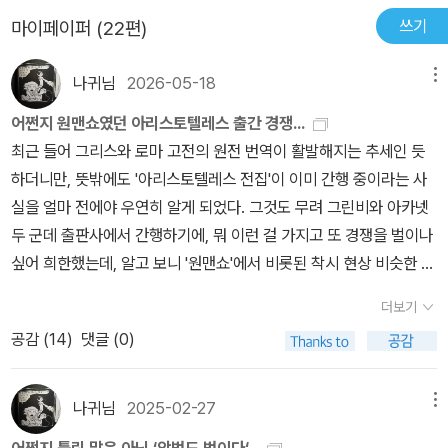
다. 플라톤이 대략 40세 이전에 쓴 저술을 초기 대화편이라고 하는
를 소개한다. 하이데거와 헤겔, 칸트를 비롯해서 마르크스, 사르트르,
스스로 영혼을 돌본 자는 불멸의 영애를 가질만한 자격이 있기 때문
쓰기
마이페이퍼 (22편)
데, 플라톤의 사상이 완전히 무르익기 전에 쓰여진 것들이라서 소크
니체에 이르기까지 주로 현대 철학자들이 직접 등장하는 형식을 취하
이다. 그것은 '명성'이라기 보다는 스스로의 목숨을 던져서라도 '진
라테스의 사상이 많이 담겨 있다고 여겨진다. 이 책의 에우티프론, 소
고 있다. 철학교실에는 고등학생과 직장인, 주부까지 모여 수업을 듣
리'를 지키고자 했던 그 '의지'의 위대함이 영원하기 때문이다. 아무리
나귀님
2026-05-18
메뉴
크라테스의 변론, 크리톤이 이에 해당하며 특히 에우티프론은 소크라
는다. 이 책에 등장하는 철학자들은 자신의 핵심적인 철학 사상을 알
'진리에의 의지'가 사소해진 오늘날이라 하더라도 그 의지가 위대하다
테스가 진리를 찾기 위해 사용한 문답법(논박과 산파술)이 잘 드러나
어쩐지 원맨쇼였던 아리스토텔레스 출간 경쟁...
기 쉽고 간략하게 설명해준다. 대화 형식으로 이루어져서 이해하기
는 것은 틀림 없다. 접힌 부분 펼치기 ▼
《에우티프론, 소크라테스의
서 더욱 소크라테스적인 대화편이다. 반면 파이돈은 플라톤이 40세
최근 들어 그리스와 로마 고전의 원전 번역이 활발해지는 추세인 듯
쉽고 요점 정리까지 해 주는 것이 이 책의 특징이다. 어려운 철학 개념
변론, 크리톤, 파이돈》
플라톤 지음, 박종현 옮김, 서광사, 2003
플
부터 60세까지 쓴 중기 대화편에 속하는 것으로 플라톤이 40세 무
하더니만, 뜻밖에도 '아리스토텔레스 전집'이 이미 간행 중이라는 사
과 용어를 완전히 이해하지 못해도 인간과 삶에 대한 다양한 철학자
라톤 (Platon, BC.427-347) : 고대 그리스의 철학자. 객관적 관념
렵 남부 이탈리아에 다녀오면서 영향을 받은 피타고라스 학파의 사상
실을 얼마 전에야 우연히 알게 되었다. 그것도 무려 그린비와 아카넷
들의 관점을 파악할 수 있는 책이다. 2009년 용산 참사를 바라보는
론의 창시자, 소크라테스의 제자. 귀족 출신. 40세경 아테네 교외의
도 반영되어 있으며, 더구나 플라톤의 이데아 이론의 원형이 담겨 있
두 군데 출판사에서 간행하기에, 뭐 이런 걸 가지고 또 경쟁을 벌이나
여러 개의 시선이 존재한다. 철거민의 입장, 경찰의 입장, 국민의 입
아카데미아에 학교를 열어 교육에 임하였으며, 또한 많은 저작(30권
으니 이 책의 다른 세 대화편과 달리 소크라테스의 영향에서 상당히
싶어 희한했는데, 알고 보니 '원맨쇼'에서 비롯된 착시 현상 비슷한 상
장, 정부의 입장이 서로 다르다. 그 죽음에 대한 원인도 책임도 제각각
이 넘는 대화편)을 썼다. 그의 철학은 피타고라스, 파르메니데스, 헤
벗어난 플라톤적 대화편이라고 할 수 있겠다.
황인 듯하다.우선 아카넷 '아리스토텔레스 전집'은 '<소피스트적 논박
다르게 말한다. 2,500여년 전 소크라테스의 죽음처럼 말이다. 하나
라클레이토스 등의 영향을 받았으며, 그 당시의 유물론자 데모크리토
더보기
에 대하여>를 시작으로 <토피카>, <정치학>, <니코마코스 윤리학>
의 사물, 하나의 사건을 바라보는 서로 다른 시선과 주장 속에서 우리
스의 사상과 대립하였다.
그는 유명한 이데아설을 제창, 이데아(혹
공감 (
14
)
댓글 (0)
등을 포함해 <분석론 전후서>, <동물지>, <경제학> 등 10여 권의
에게 필요한 것은 단 하나의 시선이 아니라 전체를 조망할 수 있는 통
은 eidos=형상)는 비물질적, 영원, 초세계적인 절대적 참실재이며
전집 목록을 준비하고 있다'는 출판사 공지가 있었지만, 실제로는 20
찰력과 인간과 사회에 대한 비판적 시각이다. 우리들 주변에는 그런
이에 대하여 물질적, 감각적인 존재는 잠정적, 상대적이고, 이 감각에
20년에 제1권 <소피스트적 논박에 대하여>가 김재홍 번역으로 나온
일이 또 없는지 잘 살펴보자. 생각한다는 것은 결코 쉬운 일이 아니지
나귀님
2025-02-27
메뉴
호소하는 경험적인 사물의 세계는 이데아의 그림자, 모상(模相)이라
이후 지금까지 소식이 없다.특이하게도 아카넷에서는 그 사이에 아리
만 그 생각이 내가 누구인지를 말해준다. 생각의 힘을 기르면 다양한
는 이원론적 세계관을 내세웠다. 세계의 중심을 이루는 것은 세계 영