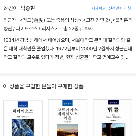
끝났으므로 전쟁 속에서 태어나 전쟁 속에서 성장하여 성인이 된다.
옮긴이:
박종현
저자파일
신간알림 신청
그는 맹목적인 삶보다는 의미를 부여할 수 있는 삶이 중요하다는 것
을 소크라테스를 통해 배웠다. 플라톤의 집안은 비교적 상류계급이었
최근작 :
<적도(適度) 또는 중용의 사상>
,
<고전 강연 2>
,
<플라톤의
고 그러한 배경을 가진 젊은이들이 대부분 그러하듯이 그 또한 한때
향연 / 파이드로스 / 리시스>
… 총 22종
(모두보기)
정치에 뜻을 두었지만, 그가 믿고 따르던 소크라테스의 죽음에 정치
1934년 경남 남해에서 태어났으며, 서울대학교 문리대 철학과와 같
적인 배경이 있음을 확인한 후 정치에 회의를 느껴 철학에 매진하게
은 대학 대학원을 졸업했다. 1972년부터 2000년 2월까지 성균관대
된다. 그는 정치적인 이유로 자주 외국 여행길에 올랐으며 교육에 대
학교 철학과 교수로 있다가 정년, 현재 성균관대학교 명예교수 및 대
한 열의가 매우 높아 소크라테스 사후 많은 우여곡절 끝에 기원전 38
한민국학술원 회원으로 있다. 1987년에는 아테네대학의 초청을 받
7년경 아테네 근교에 철학 중심의 종합대학인 아카데메이아라는 학
아 연구와 유적 답사를 했으며, 1992년에는 옥스퍼드대학에서 연구
원을 창설하였다. 그곳을 통해 뛰어난 수학자와 높은 교양을 갖춘 정
를 했다. 1983년에는 열암학술상을, 1999년엔 플라톤 원전에 대한
이 상품을 구입한 분들이 구매한 상품
치적 인재들, 아리스토텔레스와 같은 많은 철학자를 양성하며 집필활
역주로 성균가족상 대상을, 2000년에는 서우철학상을 받았다. 또한
동에 전념한다. 소크라테스는 아무런 글도 남기지 않았지만, 그가 죽
2003년에는 인촌상(학술부문)을 받았다. 그리고 한국서양고전철학
은 후 제자인 플라톤의 작품을 통해 그의 철학적 삶이 알려지게 되었
회 회장(1976~1987) 및 한국서양고전학회 회장(1990~1992) 일
다. 플라톤의 저서 30여 편 가운데 한 편을 제외하고는 대부분이 대
을 맡기도 했으며, 현재(2007년 이후)는 아테네에 본부를 둔 ‘국제
화 형식을 취하고 있어 ‘대화편’이라고 불린다. 《국가》 《소크라테스
그리스철학협회’ 명예회장들의 일원으로 활동하고 있다. 지은 책으로
의 변명》 《향연》 《파이돈》 《크리톤》 《프로타고라스》 등에서 주인공
는 《헬라스 사상의 심층》(서광사, 2001), 《적도(適度) 또는 중용의