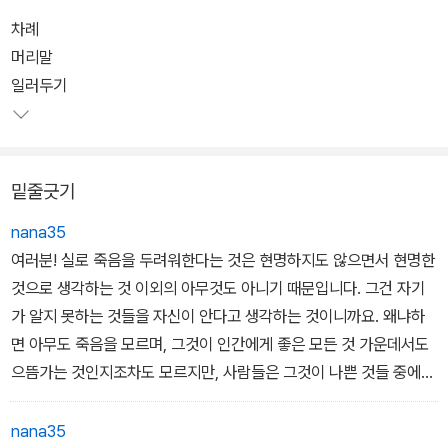
시민이 된 Thrasyllos가 플라톤 학파의 사람 Derkylides와 함께 플
차례
라톤의 대화편들을 네 편씩 묶어서 아홉 개로 분류하면서 맨 처음 묶
머리말
인 것으로 흔히 소크라테스의 최후와 관련된 4부작으로 간주되는 것
일러두기
들이다. 옮긴이는 옥스퍼드 고전 원전 중 1995년에 출간된 <플라톤
전집(Platonis Opera)> 제1권에 수록된 것을 기본 대본으로 하여
다수의 판본을 참조하여 번역, 주석을 달았다.
밑줄긋기
<에우티프론>은 소크라테스가 기소된 죄목 가운데 하나인 '신들에
nana35
대한 불경'과 관련하여 그 판단 기준이 될 '경건함'이 무엇인지를 다루
여러분! 실로 죽음을 두려워한다는 것은 현명하지도 않으면서 현명한
고 있다. <소크라테스의 변론>은 아고라의 한 법정에서 소크라테스
것으로 생각하는 것 이외의 아무것도 아니기 때문입니다. 그건 자기
자신이 하게 되는 자기 변론에서 시작하여, 사형 판결 이후 그의 최후
가 알지 못하는 것들을 자신이 안다고 생각하는 것이니까요. 왜냐하
진술을 담고 있다. <크리톤>편은 그의 친구였던 크리톤이 탈옥을 종
면 아무도 죽음을 모르며, 그것이 인간에게 좋은 모든 것 가운데서도
용하나 소크라테스가 거절하는 이유를 밝히고 있으며, <파이돈>편은
으뜸가는 것인지조차도 모르지만, 사람들은 그것이 나쁜 것들 중에서
소크라테스가 독약을 마시게 된 마지막날을 어떻게 보냈는지에 대해
도 으뜸가는 것이라는 것을 잘 알고 있기라도 하는 듯이 두려워하기
이야기하고 있다.
때문입니다. 이것이야말로 어찌 자기가 알지 못하는 것들을 안다고
nana35