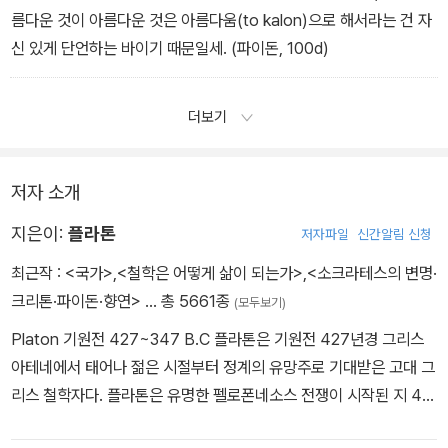
름다운 것이 아름다운 것은 아름다움(to kalon)으로 해서라는 건 자
신 있게 단언하는 바이기 때문일세. (파이돈, 100d)
더보기
저자 소개
지은이:
플라톤
저자파일
신간알림 신청
최근작 :
<국가>
,
<철학은 어떻게 삶이 되는가>
,
<소크라테스의 변명·
크리톤·파이돈·향연>
… 총 5661종
(모두보기)
Platon 기원전 427~347 B.C 플라톤은 기원전 427년경 그리스
아테네에서 태어나 젊은 시절부터 정계의 유망주로 기대받은 고대 그
리스 철학자다. 플라톤은 유명한 펠로폰네소스 전쟁이 시작된 지 4년
째 되는 해에 태어났으며, 전쟁은 기원전 404년에 아테네의 패배로