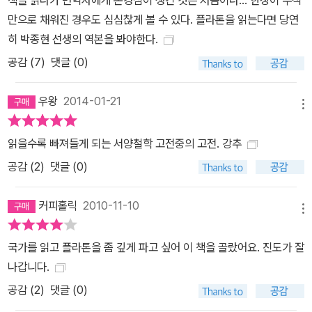
책을 읽다가 번역자에게 존경심이 생긴 것은 처음이다... 한장이 주석
만으로 채워진 경우도 심심찮게 볼 수 있다. 플라톤을 읽는다면 당연
히 박종현 선생의 역본을 봐야한다.
공감 (
7
)
댓글 (0)
우왕
2014-01-21
메뉴
읽을수록 빠져들게 되는 서양철학 고전중의 고전. 강추
공감 (
2
)
댓글 (0)
커피홀릭
2010-11-10
메뉴
국가를 읽고 플라톤을 좀 깊게 파고 싶어 이 책을 골랐어요. 진도가 잘
나갑니다.
공감 (
2
)
댓글 (0)