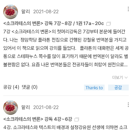
인 태도며 주장과 모순되지 않는다는 반론 역시 있다.여하간 지금은
판사를 옮기게 되었다는 설명이 나온다. 검색해 보니 이제이북스는 2
<니코마코스 윤리학>뿐이었던 예전에 비하자면 훨씬 더 많은 작품이
경건함(신성함): 최근류(最近類)와 종차(種差)(12c~e)2. ‘경건
통용되지 않는 '악법도 법이다'라는 격언을 다시 한 번 떠올리게 된 까
018년 이후로 신간을 내놓지 않았으니 사실상 문을 닫은 것이 아닌
번역되었으니 반가운 일이다. 위서와 <자연학>을 제외하면 주요 저
말리
2021-08-22
메뉴
함’은 신들에 대한 섬김이다.
VI. 네 번째 정의와 이에 대한 검토(14
닭은 당연히 최근의 여러 가지 사건 때문이다. 현직 대통령의 탄핵 심
가 싶기도 하다.하지만 출판사를 옮긴 사정까지는 감안하더라도, 판
술은 대부분 나왔으니 말이다. 다만 플라톤의 저서는 정암학당을 비
a~15c)1. ‘경건함’은 신들한테 제물을 바치고 기원을 하는 데 대한
<소크라테스의 변론> 강독 7강~8강 / 1권 17a~20c
판, 야당 대표의 개인 비리 재판, 원내 3당 대표의 자녀 입시 비리 재
형까지 싹 바꿔서 재간행하는 것은 괘씸할 수밖에 없다. 이제이북스
롯해서 번역과 연구에 매진하는 사람이 많아 보이는 반면, 아리스토
일종의 앎이다.2. ‘경건함’은 신들에게 만족스런 것(마음에 드는 것)
7강 <소크라테스의 변론>의 첫머리강독은 7강부터 본문에 들어간
판에서 한결같이 '악법'에 대한 비난이 반복되었기 때문이다. 세 명 모
구판을 가진 독자의 입장에서는 무려 스무 권이나 모아 놓은 책들을
텔레스는 '원맨쇼'에 의존하고 있으니 의아하고도 아쉬운 일이다.아리
들을 말하고 행하는 것: ‘신들한테 사랑받는 것’이라는 두 번째 정의로
다. 나는 정암학당 플라톤 전집으로 간행된 강철웅 번역본을 가지고
두 검사, 변호사, 법학교수 출신이라는 점은 아이러니를 더해준다.쉽
내버리고 다시 살 수도 없고, 막상 <미노스 (외)>처럼 원래 없던 책들
스토텔레스 저작 인용에 사용되는 '베커 쪽수'(1-1462)로 단순 계산
되돌아감.
VII. 대화의 종결(15b~16a)1. ‘경건함’이 무엇인지를 처
있어서 이 책으로 읽으며 강의를 들었다. 플라톤의 대화편은 세계 공
게 말해 나에게 유리하면 '현명한 판결', 불리하면 '잘못된 판결'이라는
만 구입해서 꽂아 놓으면 기존의 책들과 판형부터 다르니 '전집'이라
하면, 지금까지 번역된 저술은 전체의 65퍼센트에 달한다. 김재홍은
음부터 다시 고찰할 것을 소크라테스가 제의함.2. 이를 에우티프론이
통으로 스테파누스 쪽수를 많이 표기하기 때문에 번역본이 달라도 별
식이니, 각자 정의와 양심을 이유로 내세우지만 실제로는 내로남불이
기에는 영 꼴불견이다.플라톤 전집의 구판과 신판 모두에는 후원회원
공동 및 단독으로 전체의 40퍼센트를 옮겼으니, 전체 저술의 절반 이
훗날로 미룸.
<소크라테스의 변론> 편해제목차I. 소크라테스의 자
불편함은 없다. 요즘 나온 번역본들은 전공자들이 희랍어 원전으로
라는 비판이 불가피하다. 물론 법률도 절대적인 것까진 아니지만, 양
인 개인과 단체의 명단이 서너 페이지에 걸쳐 나와 있는데, 거꾸로 보
상을 차지하는 자연학 분야 이외의 나머지를 대부분 옮긴 셈이다.(물
기 변론(17a~35d)1. 법정에 처음 서는 늙은이의 말투에 대한 이해를
번역한 것이기 때문에 어느 것이든 읽는 데에 모자람이 없다고 한
심도 절대적인 것까지 아니기는 마찬가지이다. 최근 논란이 된 뉴진
자면 졸지에 무용지물이 되어 버린 구판을 떠안은 피해자 명단이라고
론 자연학 가운데 일부도 옮겼고, 논리학과 윤리학 중에 안 옮긴 것도
더보기
구함(17a~18a)2. 고발인들을 두 부류로 나눔(18a)3. 법정 고발 이
다. <국가. 서광사. 박종현 번역> <소크라테스의 변론>은 첫머리부
스의 행보처럼 '내가 보기에는 불공정'이라 해서 뭐든 불공정이 되지
할 수도 있겠다. 처음부터 참여한 후원회원이라면 지금쯤 구판 스무
있긴 하지만).비록 '원맨쇼'라고 표현했지만, 오랜 세월 아리스토텔레
공감 (
4
)
댓글 (0)
전에 자신에 대한 선입관을 갖게 한 최초의 고발인들과 이들에 대한
터 매우 불온하다. 피고발인으로 재판정에 선 소크라테스는 '아테나
는 않으니까.지금에 와서 이런 모든 사법 불신의 사례가 나타나는 이
권에 신판 스물세 권까지, 완간되지 않은 플라톤 전집을 무려 두 종이
스 번역에 매진한 김재홍의 업적은 충분히 인정할 만하다.(물론 그 완
변론(18b~24b)1) 자신을 자연에 대한 탐구자로 잘못 말함(19a~d)
이인 여러분!'을 부르며, 말을 시작한다. 현대의 재판 드라마라면 '존
유는 그간 권력과 재력에 좌우된 불공정한 판결이 많았기 때문일 것
나 갖고 있지 않을까.출판계에서 한 작가, 또는 한 작품을 여러 권으로
성도에 대해서는 다른 의견도 있을 수 있겠다). 플라톤 전집에 관한
2) 자신을 소피스테스로 잘못 앎(19d~20a)4. 자신에 대한 비방들
경하는 재판장님'이라 부르지 않고, 뒤를 돌아 '국민 여러분' 이라고
이다. 하지만 그렇다고 해서 사법 절차 모두를 불신한다는 것은 불합
말리
2021-08-22
메뉴
나누어 출간하다 중단한다든지, 아니면 중간에 디자인을 바꾸어 통일
글에서도 말했듯 고전 번역은 올림픽도 월드컵도 아니니 굳이 경쟁할
을 생기게 한 특이한 일과 그 이후의 행각(20c~24a)1) 델피 신탁의
말하는 식이다. 관습을 깨고 나오는 소크라테스의 이 호칭은 연구자
리하다. '사법부의 현명한 판단을 기대한다'는 피고인의 입에 발린 발
성을 깨트린다든지, 최악의 경우에 한동안 출간을 중단했다 재개하여
필요는 없다. 다만 쉽지 않은 일인 만큼, 고생한 사람에게는 마땅한 명
<소크라테스의 변론> 강독 4강~6강
“소크라테스보다 더 현명한 자는 없다”는 응답을 전해 들음(20c~21
들에게 많은 관심과 논란을 던져 주었다. 누구나 수긍할 수 있는 해석
언도 법원 판결에 대한 신뢰를 전제하는 만큼, 판결 불복은 단순한 이
완간하면서 디자인 변경은 물론이고 박스 세트나 가격 할인이나 특전
예가 돌아가야 맞지 않나 싶다.여하간 이쯤 되면 김재홍도 단독 번역
4강. 소크라테스와 텍스트의 배경과 설정강유원 선생에 의하면 소크
a)2) 신탁의 응답이 뜻하는 것이 무엇인지를 확인하러 나섬(21b~22
은 소크라테스가 이 연설을 재판정에 있는 사람들에게만 하려 한 것