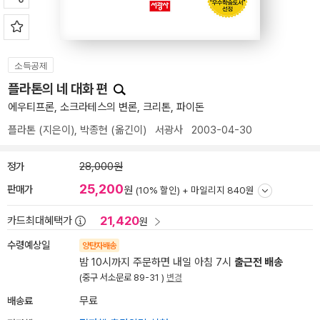
소득공제
플라톤의 네 대화 편
에우티프론, 소크라테스의 변론, 크리톤, 파이돈
플라톤
(지은이),
박종현
(옮긴이)
서광사
2003-04-30
정가
28,000원
25,200
판매가
원
(10% 할인) +
마일리지 840원
21,420
카드최대혜택가
원
수령예상일
양탄자배송
밤 10시까지 주문하면 내일 아침 7시
출근전 배송
(중구 서소문로 89-31 )
변경
배송료
무료