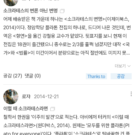
알 것도 같다.
phist, O O OPoliticus, O O XTimaeus, O O XPhilebus, O O O
다.이쯤 되면 정암학당/이제이북스나 천병희/숲 모두 플라톤 전집이
이인의 정치체제 (그린비, 2025)< 아리스토텔레스 번역서 (26년 5
테스를 민주정의 적으로 몰아 처형하려 했고 소크라테스는 기꺼이 처
게 아니라 소크라테스의 행동을 기록한 플라톤의 기록을 보면서 후대
든 고의로 올바르지 못한 짓을 해서는 아니 된다949a~e)2) 합의한
밀리지 않는, 그리고 그 자신 소피스트라 분류되던 소크라테스가 설
Laws O O X ([편지들], [메넥세노스] 유일)영어권에서는 볼링겐 재
라는 거창한 시도를 하면서도 장기적인 계획이나 전략 부족/부재로
소크라테스의 변론 아닌 변명
월 기준) >ㄱ. 맨 앞의 숫자는 베커 번호를 가리킴.ㄴ. 제목의 [ ] 기호
형을 선택함으로써 소피스트들의 외형적 목적을 달성시켜 주었지만
그것을 번역한 분의 역자서문과 해석, 그리고 그 분이 독재시설에 아
것이 올바른 것인 한, 이는 이행해야만 한다(49e~50a)3. 소크라테
득력 있게 말하지 못한다는 것을 믿을 수는 없다. 하지만 소크라테스
단에서 나온 고색창연한 1961년판 선집이나,하켓에서 나온 1997년
독자를 농락했다는 점에서 비판의 여지가 있어 보인다. 짧게는 십수
어제 배송받은 책 가운데 하나는 <소크라테스의 변명>(이제이북스,
는 위작으로 간주되는 저술을 가리킴.ㄷ. <아테나이인의 정치체제>
바로 그것으로써 민주정의 적이 소피스트임을 입증했다. 민주정은 양
무 것도 하지 않음에 대해 중의주의 내지 혹은 민주주의 자질을 과연
스와 의인화된 법률 및 시민 공동체 사이의 대화(50a~54d) 대화자
는 소피스트를 '설득력'과 '거짓말' 에 능한 사람들로 규정하고 자신
판 전집이 있습니다. 그밖에 옥스포드나 하바드에서 나온 헬라스-영
년, 길게는 이십 년 넘게 지속된 사업이 판형이나 표지 같은 기초적인
2014)이다. 정암학당 플라톤 전집의 하나로, 드디어 나온 것인데, 번
는 베커 사후 발견되어 번호가 없음.1-15: 범주론 a. 김진성, 이제이
날의 칼이다. 민주정을 최고의 정체로 만들어 주는 이 원칙들이 민주
따질 수 있는지를 논했습니다. 그리고 현대사회와 소크라테스의 죽음
들
<파이돈> 편해제목차I. 대화에 들어가기에 앞서(57a~61c)1.
은 '생소함'과 '진실함'으로 이에 맞서겠다는 대립 구도를 만든다. 이
어 대역본이나, 독일의 슐라이어마허 판 등등이 있지만 ... 생략.The
부분에서부터 일관성 없이 뒤바뀌면 과연 어떤 독자가 순순히 받아들
역은 <향연>을 옮긴 강철웅 교수가 맡았다. 뒷표지를 보니 현재 이
북스, 2005; 2009; 그린비, 2023.16-23: 명제에 관하여 a. 김진성,
정을 파괴하는 수단이 될 수도 있기 때문이다. 민주정의 꽃인 isegor
에 대한 제 개인적인 논평이라 볼 수 있습니다. 그런데 '알옥'이란 분
소크라테스와의 담화 내용을 소개하기에 앞선 첫머리 대화957a~5
로써 소크라테스는 거짓과 진실이라는 도덕적 가치야말로 아테나이
Greek text of Plato's dialogues composing the nine Thrasy
이겠나.개인적으로는 '국내 최초 원전 번역 플라톤 전집' 완간의 영예
전집은 18권이 출간됐으니 종수로는 2/3를 훌쩍 넘겼지만 대작 <국
이제이북스, 2005; 2009; 그린비, 2023.24-70: 분석론 전서 a.
ia, 즉 자유롭게 말할 권리는 누구나 선동을 쉽게 할 수 있는 능력으로
이 덧글을 적어주더군요. 타인의 서평에 적는데 우선 '노땅'이라고 표
9c)2. 감옥으로 소크라테스를 찾아간 친구와 제자들이 이런 저런 이
민주정을 이끄는 기준이 되어야 함을 제시한다. 설득과 선동은 덕, 즉
llian tetralogies (see above), plus that of several of the spu
가 박종현에게 돌아갔어야 마땅하다고 생각한다. 서광사의 <국가>가
가>와 <법률>이 미간이어서 분량으로는 아직 절반에도 미치지 못한
김재홍, 서광사, 2024.71-99: 분석론 후서 a. 김재홍, 서광사, 202
변질 될 수 있다. 이 능력으로 이익을 꾀하는 demagogue는 민주정
현한 점이 참으로 불쾌하고요. 번역본에서 왜 '영어'를 말하는지 모르
야기를 나눔(59c~61c)
II. 죽음과 관련된 논의(61c~69e)1. 자살
아레테가 아니다. 올바름과 올바름에 대한 앎이 인간의 아레테이
rious dialogues (Definitions, About Justice, About Virtue, D
1997년에 나왔으니 벌써 사반세기 전인데, 처음에는 플라톤의 주요
게 아닌가 싶다. 특히 <국가> 번역은, 만약 나온다면 원전 번역으로
4.100-163: 토피카 a. 김재홍, 까치, 1998; 길, 2008; 서광사, 202
에서만 존재할 수 있다. 소크라테스 시대의 데마고그는 소피스트였
겠습니다. 제가 제 돈을 주어 도서구매 후 읽거나 혹은 도서관의 서적
에 대해 논의함(61c~62e)2. 철학자(지혜를 사랑하는 사람)와 죽음
다. '말투가 어떤 방식인지는 문제 삼지 말고 (혹시 더 형편없을 수도
더보기
emodocus, Sisyphus, Eryxias and Axiochus), is published in
저서를 여러 전공자들이 나누어 번역하기로 했다가, 세월이 흐르며
는 세번째 번역판이 될 텐데 사뭇 기대가 된다(공역으로 나온다고 들
1.164-183: 소피스트적 논박에 대하여 a. 김재홍, 한길사, 1999; 20
다. '그자는 군중들의 갈채와 자신의 어리석고 방종한 혀에 의존했는
을 대여하여 보든 그건 제 마음입니다. 제가 그렇게 보는 이유는 플라
(63a~69e)1) 죽음이 몸에서 혼이 벗어나는 것인 한, 그리고 철학자
있고 더 괜찮을 수도 있을 테니까요) 그저 내가 정의로운 말을 하는지
공감 (
27
)
댓글 (0)
critical edition in the five volumes of Platonis Opera in th
공역자 한 명을 제외하고는 다 떨어져 나가서 사실상 박종현의 단독
었는데, 상당히 뜸을 들이고 있다). 눈에 띄는 것은 <변명>이란 제
07; 아카넷, 2020.402-435: 영혼에 관하여 a. 유원기, 궁리, 200
데, 청중에게 재앙을 안겨 줄 수 있을 만큼 설득력이 있었어요.' 비극
톤 전집을 읽는 게 한글로 되어 있는 게 편하고, 우선 고대 그리스어가
가 몸에서 자유로워지고자 하는 한, 그는 죽음을 추구해 온 것임을 환
그렇지 않은지만 살펴보고 그것에만 주의를 기울여 달라고 말입니다.
e Oxford Classical Texts (OCT) collection, at Oxford Unive
번역이 되었다.박종현도 처음부터 단독 완간을 목표로 매진했다면 충
목이다. 일반 독자들에겐 더 친숙한 제목이지만 박종현 교수나 천병
1. b. 오지은, 아카넷, 2018.436-485: 자연학 소론집 a. 김진성, 이
작가 에우리피데스의 <오레스테스>에는 소피스트를 이렇게 묘사하
번역되는 분들의 서적을 읽는 것이 가장 효율적이지 않습니까?그런
기시킴(64a~e)2) 혼 자체만으로 얻게 되는 지혜와 참된 훌륭함
바로 이것이 재판관의 덕이고, 연설가의 덕은 진실을 말하는 것이기
rsity Press:Vol. I : Euthyphro, Apologia Socratis, Crito, Pha
분히, 어쩌면 더 일찍 달성할 수 있었겠지만, 번역 후기 중 하나에서
희 교수의 원전 번역판에서 <변론>이라고 옮기면서 대략 <변론>으
제이북스, 2015.639-697: 동물의 부분들에 대하여 a. 김재홍, 그린
고 있다. 시민들이 소피스트의 혀에 쉽게 넘어가는 이유는 그들 자신
로쟈
2014-12-21
메뉴
대 왠 영어? 성균관대학교 박종현 교수가 플라톤 번역 및 연구가로
(덕): 혼의 순수화: 사후의 문제와 관련된 낙관적 희망(65a~69e)
II
때문입니다.' (1권 18a)* <변론>은 1권 17a부터 42a까지고, 7강
edo, Cratylus, Theaetetus, Sophista, PoliticusVol. II : Parm
동참을 약속한 동료 학자들을 믿는다며 당분간 본인의 저술에만 집중
로 굳어져 가는 모양새였다. 그런데 정암학당 전집판에서 다시 <변명
비, 2024.715-790: 동물의 발생에 대하여 a. 김재홍, 그린비, 202
이 부와 명성 따위의 쾌락을 추구하기 때문이다. 민주정체의 시민은
유명한데, 제가 그 사람의 언행불일치가 마음에 들지 않아도 그의 번
I. 혼의 불멸성에 대한 논의(69e~107b)1. 케베스가 혼의 불멸성이
은 1권 17a~18a에 해당한다. 8강. 고발인들이 말한 것들 소크라테
이럴 때 소크라테스라면
enides, Philebus, Symposium, Phaedrus, Alcibiades I, II, Hip
하겠다고 밝힌 바 있다. 하지만 결국에는 이런 신의가 보답을 얻지 못
>이라고 옮김으로써 '도루묵'이 돼 버렸다. 상당수 고전학 전공자들이
5. b. 조대호, 아카넷, 2025.805-814: [관상학] a. 김재홍, 길, 201
선동가와 선동 정치에 대한 경계를 시민의 의무로 명심할 때만 대중
역 자체를 마음에 들지 않을 이유는 없습니다. 그래서 이미 교체되었
증명되어야 하는 이유를 말함(69e~70c)2. 혼의 불멸성에 대한 소
스의 변론은 색다르게 시작된다. 자신에 대한 고발이 두 가지가 있다
철학서 한권을 '이주의 발견'으로 적는다. 아비에저 터커의 <이럴 때
parchus, AmatoresVol. III : Theages, Charmides, Laches, Ly
한 형국이어서, 박종현의 플라톤 전집은 맨 먼저 시작했지만 아직 진
포진해 있는 정암학당 쪽에서 <변명>의 손을 들어준 셈이기 때문이
4; 그린비, 2024.980-1093: 형이상학 a. 김진성, 이제이북스, 200
독재에 휩쓸리지 않고 민주정을 유지할 수 있다. 5강의 제목이 설명
지만 교체 이전의 덧글에 대한 답글로 적는 이렇게 답변했습니다.'걱
크라테스의 첫 번째 논변(70c~77d)1) 대립되는 것들은 대립되는
는 것이다. 하나는 오래된 고발이고, 또 하나는 이 법정에 제출된 고발
소크라테스라면>(원더박스, 2014). 원제는 '모두를 위한 플라톤(Pl
sis, Euthydemus, Protagoras, Gorgias, Meno, Hippias majo
행 중인 상황이다.물론 학술서 번역 출판은 올림픽도 월드컵도 아니
다. 그 이유에 대한 간략한 해명은 이렇다.소크라테스는 단순히 고발
7; 서광사, 2022. b. 조대호, 나남출판, 2015; 길, 2017.1094-118
하고자 하는 소크라테스의 여러 모습들은 대강 위의 표와 같은 것들
정마세요. 존 롤즈 번역자인 황경식 교수님은 더 깝니다. 정암학당 향
것들에서 생긴다는 원리 또는 윤회설에 입각한 논변(70c~72e)2)
이다. 소크라테스는 먼저 오래된 고발에 대해 항변한다. 더 많은 내
ato for everyone)'이다. '플라톤'이 '소크라테스'로 탈바꿈한 건 플