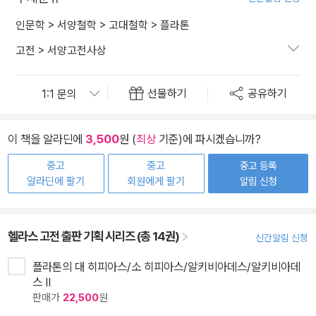
인문학
>
서양철학
>
고대철학
>
플라톤
고전
>
서양고전사상
선물하기
공유하기
이 책을 알라딘에
3,500
원 (
최상
기준)에 파시겠습니까?
중고
중고
중고 등록
알라딘에 팔기
회원에게 팔기
알림 신청
헬라스 고전 출판 기획 시리즈 (총 14권)
신간알림 신청
플라톤의 대 히피아스/소 히피아스/알키비아데스/알키비아데
스 II
판매가
22,500
원