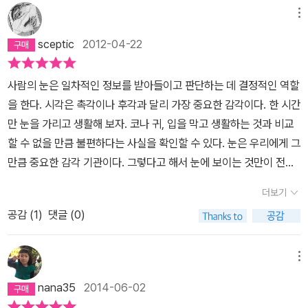
서 겁먹을 필요는 없다. 번역자의 (때론 지나치다 싶을 정도로) 친절
됐다. 그는 그것이 자신의 모습이고 그걸 포기할순 없다고 한다. (소
메뉴
한 해설에 감사하지만, 본인의 필요에 따라 해제와 각주를 제껴놓고
크라테스의 변론) 원칙(logos)을 존재의 또한 영혼의 이유로 삼기에
본문만 집중해서 읽는 것도 좋다. 다만, 나중에라도 주요 용어에 대한
sceptic
2012-04-22
죽음앞에서 굴할 순 없다는거다. 원칙과 여태껏 가르쳐온 자기 철학
해설만큼은 참고하는 게 좋다. 혹시라도 숙제를 위해 해제'만' 읽고 요
을 죽음으로 사수한 사람이다. 그가 꼭 죽어야 했나 의문스럽기도 하
약한다면, 그건 풍성한 과일 바구니를 옆에 두고 종합비타민 한 알 먹
사람의 눈은 일차적인 정보를 받아들이고 판단하는 데 결정적인 역할
다. 혹 살아남아서 더 많은 사람을 가르쳤으면 그리스가 더 오래 번영
고 마는 격이다. 자신의 이빨로 씹어 먹지 않으면 안된다. 무엇보다
을 한다. 시각은 촉각이나 후각과 달리 가장 중요한 감각이다. 한 시간
하고 로마보다 더 큰 강국이 될 기회가 있지 않았을까. 하지만 진리는
도 해제가 '재미'있었던 적이 있던가. 책 내용을 요약할 생각은 없다.
만 눈을 가리고 생활해 보자. 코나 귀, 입을 막고 생활하는 것과 비교
그런 공리적인 건 아닌것같다. 그가 자신의 로고스를 굽히고 살아남
케케묵은 소리인지 몰라도, 역시 고전은 읽을 때마다 다르다. 대학 처
할 수 없을 만큼 불편하다는 사실을 확인할 수 있다. 눈은 우리에게 그
았다면, 그의 철학은 소피스트의 주장쯤인 궤변이 되고 말았을지 모
음 들어갔을 때 읽었던 소크라테스는 말도 안되는 어거지를 부리는
만큼 중요한 감각 기관이다. 그렇다고 해서 눈에 보이는 것만이 전부
른다.소크라테스는 그의 죽음으로, 神託대로 아테네사람을 괴롭히는
사람으로 느껴져 실망스러웠었다. 물론 지금은...
는 아니다. 시각적 이미지가 사물의 진면목을 드러낸다고 볼 수 없고
등에의 역할을 죽어서까지 하게 됐다. 얼마나 오랫동안 이 죽음으로
더보기
세상의 진실을 보여주지도 못하기 때문이다. 철학도 이와 마찬가지
아테네인들은 비웃음거리가 되었는가. 그의 죽음은 아테네에 대한 유
공감 (
1
)
댓글 (0)
다. 눈에 보이는 ‘현상’ 대신 숨은 ‘진실’을 파악하기 위해서는 다양한
죄선고가 되었다. 때로 죽음이 살아남은 자의 잘못을 깨닫게 할때가
관점이 필요하다. 위의 그림을 자세히 들여다보자. 관점에 따라 다른
있다. 하지만 요즘은 목숨이 귀하지 않은 때문인지 너무 쉽게 죽고, 너
동물로 보인다. 이 그림은 20세기의 가장 명민했던 분석철학의 대가
메뉴
무 쉽게 잊는다.
비트겐슈타인이 그린 ‘오리-토끼’ 그림이다. 어떤 동물인지는 보는 사
nana35
2014-06-02
람마다 해석의 틀에 따라 달라진다. 우리들의 생각도 이렇게 단순하