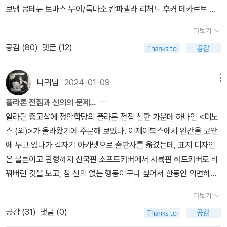
탈옥이야말로 정의롭지 못한 일이라고 반박하면서 거절한다.왜냐하
처음 나온 30년 전부터 아리스토텔레스 번역서를 근간 예고했었다.
보댕 몽테뉴 토마스 무어/톰마소 캄파넬라 리처드 후커 데카르트 블
기고 있다.-[철학사전], 중원문화
차례
머리말일러두기
<에우티프
면 그는 지금껏 국가와 법률의 혜택을 받으면서 살아 왔기 때문이다.
어떤 번역자는 노환으로 별세하여 교체되는 등의 우여곡절을 겪다가
레즈 파스칼 스피노자 *<지성교정론> <정치론> 외에는 중역본홉스
론> 편해제대화자들목차
I. 시작하는 대화(2a~5d)1. 에우티프론이
애초부터 양쪽 모두에 반대했었다면 차라리 일찌감치 외국으로 이주
더보기
사반세기만인 2021년부터 본격적으로 나왔지만, 김재홍의 <토피카
후고 그로티우스 프랜시스 베이컨 과학 사상 수평파 존 로크 라이프
소크라테스가 기소된 이유를 들음(2a~3e)
2. 에우티프론이 자기 아
하는 편이 나았겠지만, 결국 그곳에 남아서 지금까지 살았다는 것은
공감 (
80
)
댓글 (12)
>와 김진성의 <형이상학>은 절판본의 재간행에 불과했고, 김재홍의
니츠 에드워드 기번 몽테스키외 장 자크 루소 토크빌 스코틀랜드 계
버지를 살인죄로 기소하게 된 경위를 소크라테스가 들음(3e~4e)
국가와 법률 모두를 존중했다는 뜻이다. 따라서 이제 와서 그중 뭔가
<분석론 전서>와 <분석론 후서>부터가 국내 초역본이다.이쯤 되면
몽주의 칸트 버크/페인/맬서스 독일관념론 헤겔 요한 고트프리트 폰
3. 소크라테스가 에우티프론에게 ‘경건함’이 무엇인지에 대한 가르침
가 자기 마음에 들지 않는다고 해서 거부하는 것은 합당하지 않다는
결국 한국 아리스토텔레스 업계(?)를 김재홍 혼자서 쥐락펴락하는
헤르더 막스 슈티르너 콩도르세 철학적 급진주의 오귀스트 콩트 프루
을 청함(4e~5d)
II. '경건함‘에 대한 첫 번째 강의: 사례 열거를 통한
나귀님
2024-01-09
메뉴
설명이었다.이런 문맥을 감안하고 보면 '악법도 법이다'도 <크리톤>
상황이 아닐까 싶기도 하다. 겉으로는 아카넷, 그린비, 서광사가 '아리
동 마르크스/엥겔스 찰스 다윈 키에르케고르
의미 규정의 잘못(5d~6e)1. 에우티프론이 살인, 성물 절취 따위의
에서 자세히 설명된 소크라테스의 생각을 제대로 요약하고 있는 표현
플라톤 전집과 신의의 문제...
스토텔레스 전집'을 우후죽순으로 간행하며 원전 번역 경쟁에 돌입한
올바르지 못한 것에 대한 기소와 같은 사례를 들어, 이를 ‘경건한
인 것은 맞다. 물론 무조건적 법률 준수에 앞서 표현과 이동의 자유 같
알라딘 중고샵에 정암학당의 플라톤 전집 신판 가운데 하나인 <미노
것처럼 보이지만, 가만 들여다보면 사실은 한 사람이 여러 출판사에
것’이라 말함(5d~6c)2. ‘경건함’에 대한 물음은 그것의 한두 가지 사
은 권리가 보장되어야 한다는 점을 간과한다면, 예를 들어 과거의 한
스 (외)>가 올라왔기에 주문해 보았다. 이제이북스에서 완간을 코앞
서 번역서를 간행 및 재간행하고 있는 셈이니 사실상의 '원맨쇼'에 불
례가 아닌, 그것의 ‘특성’ 자체에 대한 것임을 환기시킴(6c~11b)
III.
국 같은 독재 치하에서는 자칫 나쁜 법률까지도 정당화하는 핑계로
에 두고 있다가 갑자기 아카넷으로 출판사를 옮겼는데, 표지 디자인
과하다.김재홍 외의 원전 번역으로는 천병희의 <수사학/시학>, <정
두 번째 정의와 이에 대한 검토(6e~11b)1. ‘경건함’은 ‘신들의 사랑
남용되기가 쉽겠지만 말이다.소크라테스가 도대체 무슨 의도에서 이
은 물론이고 판형까지 신국판 소프트커버에서 사륙판 하드커버로 바
치학>, <니코마코스 윤리학>이 있고, 조대호의 <형이상학>과 <동
을 받는 것’; 이에 대한 검토(6e~9c)2. ‘경건함’은 ‘모든 신의 사랑을
런 말을 했는지에 대해서는 연구자들 사이에서도 의견이 엇갈린다.
꿔버린 것을 보고, 참 신의 없는 행동이구나 싶어서 한동안 외면하던
물발생학>, 김진성의 <형이상학>과 <범주론/명제론>과 <자연학 소
받는 것’; 이에 대한 검토(9d~11b)3. ‘모든 신들의 사랑을 받는 것’은
다른 대화편에서는 양심의 자유를 강조하기도 했었으니 상호 모순이
차였다.<미노스 (외)>는 이제이북스에서 나왔던 구간에 포함되지 않
론집> 등이 있다. 그런데 이 책들도 절판과 복간을 거듭하다 보니, 마
‘경건함’의 우유성일 뿐 본질이 아님이 지적됨(11a~b)
IV. 맥이 빠진
더보기
라는 지적도 있고, 이와는 반대로 재판 중에 열띤 변론을 내놓았던 것
은 것이라서 구입했는데, '정암학당 플라톤 전집을 새롭게 펴내며'라
치 최근 들어 아리스토텔레스의 번역이 유독 활발해진 것 같다는 착
에우티프론에게 소크라테스가 협력을 약속하며 성원을 함(11b~e)
공감 (
31
)
댓글 (0)
이나 판결 후에 결과를 순순히 받아들인 것 모두 저 철학자의 전체적
는 두 번째 서문을 보면 이제이북스의 사정으로 출간을 중단하고 출
시 현상을 만들어내는 데에 일조했다. 그래도 <시학>과 <정치학>과
V. 세 번째 정의와 이에 대한 검토(11e~14a)1. 올바름의 한 부분인