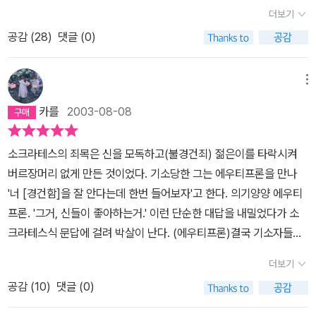
한다. ('희랍철학 입문'을 함께 끼워넣은 이유는 그리스철학에 대한 훌
더보기
륭한 입문서이기 때문이다. 철학 전체를 개론하는 것(그게 가능한
공감 (
28
)
댓글 (0)
가?)보다는 특정 주제에 대한 개론이 오히려 더 나을 수 있다.)입문을
위한 책은, 그 내용이 훌륭하면서 동시에 철학의 매력을 느낄 수 있도
록 해주어야 한다. 그의 말과 삶이 모두 철학이었던 소크라테스를 읽
메뉴
는 건 그런 의미에서 아주 좋은 선택이다. 하물며 그의 최후와 관련된
카를
2003-08-08
이 저작들은 철학함이란 무엇인가에 대한 강렬한 도전을 던져준다. 7
0세가 넘은 소크라테스로부터 뭐가 얻어들을 수 있다는 것 자체가 축
소크라테스의 죄목은 신을 모독하고(불경건죄) 젊은이를 타락시켜
복이 아닌가. 더불어, 대화편이라는 형식은 논문식으로 써내려간 글
버르장머리 없게 만든 것이었다. 기소당한 그는 에우티프론을 만나
보다 접근하기 좋다는 장점이 있다. 대화라는 매체를 채용한 이유는
'너 [경건함]을 잘 안다는데 한번 들어보자'고 한다. 의기양양 에우티
차치하고라도 말이다. 이 책은 소크라테스의 최후와 관련되어 있는 4
프론. '그거, 신들이 좋아하는거.' 이런 단순한 대답을 내밀었다가 소
부작을 원어로부터 번역해 놓은 것이다. 현재 국내에 이보다 나은 번
크라테스식 문답에 걸려 박살이 난다. (에우티프론)결국 기소자들은
역본이 없는 것으로 안다. 특히나 '소크라테스의 변명'은 학교 과제로
열받아서,배심원들은 소크라테스가 꼬셔서 사형을 선고하고 만다. 얼
잘 나오는 까닭인지는 몰라도 상당히 번역본이 많은 편이다. 그러나
더보기
마든지 선처를 호소할 수도 판결을 유리하게 끌고 갈 수 았음에도 그
일단 비전공자가 영어에서 중역한 책을 사는 건 낭비이다. 이렇게 전
공감 (
10
)
댓글 (0)
는 젊은이들에게 가르친 문답법이 아테네인의 비위를 상하게 하고,
문가의 원전번역본이 나온 이상. 때때로 각주가 본문보다 많다고 해
아무 의문없이 받아들여오던 종교적 관념도 도전했음을 시인한 셈이