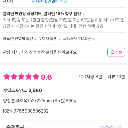
전자책
전자책 출간알림 신청
알라딘 만권당 삼성카드, 알라딘 15% 청구 할인
최대 1만원 또는 2만원 할인(전월 30만원 또는 60만원 이용 시) / 카드 발
급월 +1개월까지는 전월 실적이 없어도 최대 1만원 혜택 제공
카드/간편결제 할인
무이자 할부
소득공제 1,140원
관심 저자, 시리즈의 출간 알림을 받아보세요
신청
9.6
100자평 8편
리뷰 13편
세일즈포인트
3,980
양장본
492쪽
152*223mm (A5신)
830g
ISBN 9788930606202
주제분류
신간알림 신청