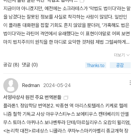
어쩐지 틀린 말은 아닌 ‘악법도 법이다‘...
스토텔레스의 저서인 <영혼에 관하여>와 <에우데모스 윤리학>을
관점으로 세상을 바라볼 수 있는 눈을 갖게 된다. 고정관념을 버리고
혼이며, 인간의 영혼은 세계 영혼이 주재하는 이데아계에 있던 것으
지금이야 아니겠지만, 예전에는 소크라테스가 '악법도 법이다'라는 말
내놓기는 했지만, 양쪽 모두 '아리스토텔레스 전집'이 아니라 '정암고
타인과 세상을 살펴보자. 120312-023~024
로 이 영혼은 불멸(不滅)이며 이데아를 상기하는 것에서 진정한 인
을 남겼다는 잘못된 정보를 사실로 착각하는 사람이 많았다. 일반인
전총서'로 간행되었다. 이미 '전집'이 있는데도 굳이 '총서'로 간행했으
식이 얻어진다고 하였다.
감각적 지식은 단순한 '억견'(doxa)에 지
이 플라톤 대화편을 접할 기회도 흔치 않았을 뿐더러, '가혹해도 법은
니, 이것이야말로 아카넷의 '아리스토텔레스 전집'이 중도작파로 끝난
나지 않고 영혼에 의한 지적 직관으로써 상기되는 것이 참지식으로,
법이다'라는 라틴어 격언에서 유래했다는 이 표현이야말로 어찌 보면
것이 아닌가 하는 의구심을 갖게 되는 이유다. 그 사이에 아카넷에서
이들 양자 사이에는 합리적 지식인 수학적 대상의 지식이 있다. 이때
마치 법치주의의 원칙을 한 마디로 요약한 것처럼 제법 그럴싸하게
근간 예고했던 저술 중에서 <정치학>, <동물지>, <경제학>은 그린
그는 개념적 인식에 대하여 변증법을 말하고 있다. 그것은 점차 일반
들렸기 때문이다.알고 보니 과거 일본의 한 법학자가 소크라테스의
비의 '아리스토텔레스 전집'의 일부로 간행되었고, <토피카>와 <분
더보기
적인 개념으로 전진하여, 가장 일반적인 것에 이르는 과정과, 이 발전
사례에 나타난 실정법 존중의 정신을 '악법도 법이다'라는 표현으로
석론 전서>와 <분석론 후서>는 서광사의 '헬라스 고전 출판 기획 시
공감 (
8
)
댓글 (0)
적 개념으로부터 점차 일반성의 낮은 단계로 하향(下向)하는 2개의
요약했던 것이 저 유명한 철학자의 실제 발언인 것처럼 와전되었다고
리즈'의 일부로 간행되었다. 하나같이 김재홍의 번역이니, 혹시 아카
과정을 취한다고 하였다.
이리하여 인간에게는 육체에 임시로 머물
한다. 그런데 한 가지 역설적인 사실은 소크라테스가 '실제로' 자신에
넷과 전집을 내려다가 모종의 이유로 출판사를 옮긴 것은 아닌가 싶
고 있는 영혼에 의해 이데아계를 인식하는 곳에 인간의 최고의 기쁨
게 불리한 판결을 고스란히 감내했고, 심지어 주위의 탈옥 권유를 물
Redman
2024-05-24
메뉴
다.그린비의 '아리스토텔레스 전집'은 원래 다른 출판사에서 나왔다
이 있으며, 철학자는 현실 세계를 이 이상에 근접(近接) 시키는 역할
리치면서까지 그렇게 했다는 점이다.플라톤의 대화편 가운데 하나인
절판된 <시학>과 <범주들/명제에 관하여>를 재간행하는 수준에 머
서양사상사 원전 주요 번역본들
을 한다. 그는 아테네 귀족의 대표로서 이상적 귀족국가의 구상을 내
<크리톤>은 제목과 동명인 인물이 감옥에 갇혀서 사형 집행을 기다
물러 있었는데 (심지어 <시학>은 원전 번역도 아니고 프랑스어판의
플라톤1. 정암학당 번역본2. 박종현 역 아리스토텔레스 키케로 헬레
놓고 철학자에 의한 지배를 제창하여 이 지배자 아래에 군인이 있고
리는 소크라테스를 찾아와서 나눈 대화를 소개한다. 크리톤은 자기가
중역이다), 김재홍의 합류로 국내 초역(初譯) 작품을 여럿 갖게 되었
니즘 철학 기독교 사상 아우구스티누스 보에티우스 캔터베리의 안셀
그 아래에 상인이 있는 계층을 생각하였다. 이것은 그가 영혼에는 이
미리 다 손을 써 놓았으니 그냥 일어나서 나가기만 하면 쉽게 목숨을
고 (다만 <정치학>과 <관상학>은 구판의 재간행이다) 여차 하면 최
무스 토마스 아퀴나스 보나벤투라 단테/마르실리우스 오캄의 윌리엄,
성적, 의기적(意氣的), 욕정적(欲情的)인 것이 있다고 한 것에 대
건질 수 있을 것이라고 권유하지만, 소크라테스는 지금 상황에서야
초 완간까지 노려 볼 만하겠다.서광사도 박종현의 플라톤 번역서가
<논리학 대전>르네상스 니콜라스 쿠자누스마키아벨리 종교개혁 장
응한다. 플라톤의 철학은 그 후 계속 관념론 철학에 강력한 여운을 남