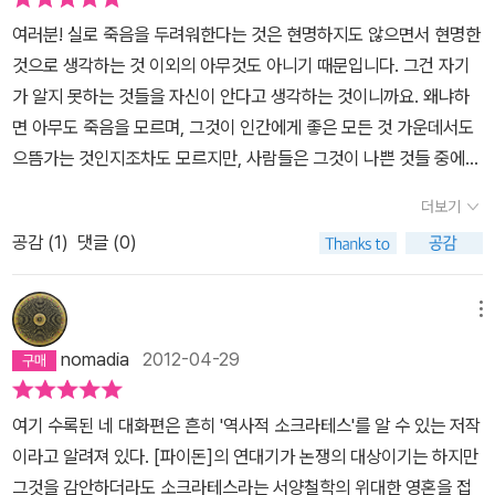
고 일방적일 때가 많다. 굳어버린 생각, 편향된 시각은 경주마처럼 우
여러분! 실로 죽음을 두려워한다는 것은 현명하지도 않으면서 현명한
리들의 시야를 점점 좁게 만든다. 많은 사람들이 삶의 목표를 ‘돈’이라
것으로 생각하는 것 이외의 아무것도 아니기 때문입니다. 그건 자기
고 말한다. 생존을 위해 필수적인 수단이긴 하지만 ‘돈’이 인생의 목표
가 알지 못하는 것들을 자신이 안다고 생각하는 것이니까요. 왜냐하
가 될 수 있을까. 돈만 있으면 저절로 행복하게 살아지는 것일까. 행복
면 아무도 죽음을 모르며, 그것이 인간에게 좋은 모든 것 가운데서도
한 인생을 위해서 우리에게 필요한 것은 돈이 아니라 넓고 깊은 통찰
으뜸가는 것인지조차도 모르지만, 사람들은 그것이 나쁜 것들 중에서
력과 다양한 관점이다. 서양철학의 기원이 되는 소크라테스의 죽음은
도 으뜸가는 것이라는 것을 잘 알고 있기라도 하는 듯이 두려워하기
2,500여년이 지난 지금도 여전히 논란이 되고 있다. ‘악법도 법이
더보기
때문입니다. 이것이야말로 어찌 자기가 알지 못하는 것들을 안다고
다’라는 말을 하지는 않았지만 민주적 절차에 의해 법을 지키고 재판
공감 (
1
)
댓글 (0)
생각하는 그 비난받을 무지가 아니겠습니까? (변론, 29b)하지만 여
결과를 받아들여 독배를 마신 소크라테스를 우리는 위대한 철학자로
러분! 이것이, 즉 죽음을 피하는 것이 어려운 게 아니라, 비천함을 피
기억한다. 그러나 소크라테스는 단 한 줄의 글도 남기지 않았다. 우리
하는 것이 훨씬 더 어려울 것입니다. 이것이 죽음보다도 더 빨리 내닫
메뉴
가 알고 있는 소크라테스의 철학은 그의 제자 플라톤에 의해 전해질
기 때문입니다. (변론, 39a)이제는 떠날 시간입니다. 저에게는 죽으
뿐이다. 이렇게 알고 있는 소크라테스를 우리는 조금 다른 관점에서
nomadia
2012-04-29
러, 여러분한테는 살아가려 떠날 시간 말입니다. 그러나 우리 중에서
바라볼 필요가 있다. 박홍규의 『소크라테스 두 번 죽이기』는 소크라
어느 편이 더 나은 쪽으로 가게 될지는, 신을 빼고는 모두에게 불명한
테스를 전혀 다른 측면에서 살펴본다. 소크라테스는 과연 민주주의에
여기 수록된 네 대화편은 흔히 '역사적 소크라테스'를 알 수 있는 저작
일입니다. (변론, 42a) '하지만 지혜를 사랑하지도 않고 완전히 깨끗
대해 어떤 생각을 가지고 있었는가. 그는 아테네의 시민들과 민주적
이라고 알려져 있다. [파이돈]의 연대기가 논쟁의 대상이기는 하지만
하지도 못한 상태로 떠나는 자가 신들의 종족한테로 간다는 것은 가
인 절차에 대해 어떤 태도를 가지고 있었는가. 죽음에 직면한 소크라
그것을 감안하더라도 소크라테스라는 서양철학의 위대한 영혼을 접