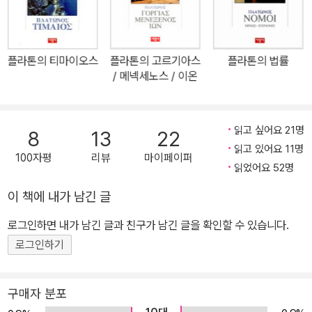
으로 모두 소크라테스를 내세우고 있다. 이로써 많은 저서는 스승인
사상》(서광사, 2022 개정증보판), 《희랍 사상의 이해》, 《플라톤》(편
소크라테스에 대한 기록들로 스승의 영향이 플라톤의 사상적 근간이
저)이 있으며, 역주서로 《플라톤의 국가(政體)》(서광사, 1997),
었음을 말해주고 있다. 플라톤의 사상을 한마디로 요약하기란 불가능
《플라톤의 티마이오스》(서광사, 2000), 《플라톤의 네 대화편: 에우
플라톤의 티마이오스
하다. 고대의 사상가들이 그러하듯, 플라톤 역시 현대의 분과학문 체
플라톤의 고르기아스
플라톤의 법률
티프론, 소크라테스의 변론, 크리톤, 파이돈》(서광사, 2003), 《플라
/ 메넥세노스 / 이온
계로는 불가능할 법한 종합적 사상을 개진하였다. 그는 인식론적 측
톤의 필레보스》(서광사, 2004), 《플라톤의 법률》: 부록《미노스》·
면에서 이데아를 제창함으로써 본질과 현상이라는 이분법적 사유를
《에피노미스》(서광사, 2009), 《플라톤의 프로타고라스/라케스/메
발전시켰다. 《국가》는 플라톤의 정치관을 대변하는 저술로, 이 저서
논》(서광사, 2010), 《플라톤의 향연/파이드로스/리시스》(서광사, 2
읽고 싶어요 21명
8
13
22
에서 플라톤은 민주적인 정치 체제보다는 지적 소양이 풍부한 귀족들
읽고 있어요 11명
016), 《플라톤의 고르기아스/메넥세노스/이온》(서광사, 2018), 《플
에 의한 통치를 선호했다. 철인 군주론은 플라톤의 정치관을 잘 드러
100자평
리뷰
마이페이퍼
읽었어요 52명
라톤의 소피스테스/정치가》(서광사, 2021), 《플라톤의 카르미데스/
내는 개념이다. 그는 종종 제자인 아리스토텔레스와 비교되는데, 아
크리티아스/서간집》(서광사, 2023), 《플라톤의 에우티데모스/크라
이 책에 내가 남긴 글
리스토텔레스의 사상이 다분히 현상 지향적이었다면 플라톤의 사상
틸로스》(서광사, 2025), 번역서로는 《희랍철학입문》(서광사, 200
은 이상적이고 관념 위주였다는 평을 받는다.
로그인하면 내가 남긴 글과 친구가 남긴 글을 확인할 수 있습니다.
0)이 있다.
로그인하기
구매자 분포