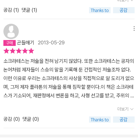
이 강했는 데 너무 난해해서 그만 두었다. 그런 중에알라딘의 어떤 서
마치 동전의 한 면만을 보는 것과 같다. 박홍규는 『소크라테스 두 번
인가? 우리는 이 질문에 부정적인 답을 할 수밖에 없는 정신사적 상
공감 (
1
)
댓글 (1)
평을 읽던 중에 철학의 고전에서부터 시작해 보라는 내용이 있어 플
죽이기』에서 “민주주의 사회였던 고대 그리스에서 민주주의에 반하
황 속에 살고 있음은 분명하다. 일정정도의 비난을 무릅쓸 각오를 하
라톤의 국가와 그외의 대화편의 몇편을 구입해 읽던 중 본 저서가 본
는 언행을 한 소크라테스의 반민주적 행위는 응당 비판받아 마땅하
지 않으면 상식을 벗어나 '보편성'을 주장할만큼 배짱 있는 철학자는
인이 막연히 생각해 본 현재의 사회적 정의와 도덕에 대해 회의 하던
다.”라고 말한다. 소크라테스의 언행을 플라톤과 전혀 다른 관점에서
메뉴
이제 없다고 해도 과언이 아니다. 이 자신없음의 한켠에는 과학에 대
중 어떤 정확한 이해와 실천의 길목으로 인도해 준 계기가 되었다. 작
바라보고 있는 것이다. 이 책은 크세노폰의 『소크라테스 회상』과 호
한 두려움이 자리하고 있고, 또다른 한켠에는 정치에 대한 불신이 자
곤들매기
2013-05-29
금의 사회를 한 마디로 규정 한다면 도덕이 땅에 떨어져 물질이 최고
메로스, 소포클레스의 저작 그리고 민주주의에 관한 투키디데스의
리잡고 있다. 과학은 철학의 사유를 어떤 망상증으로 치부하기 일쑤
의 가치로서 모든 것을 우선하는 그런 사회아닌가. 대통령을 뽑는 선
『전쟁사』, 헤로도토스의 『역사』 등 충실한 자료 분석을 통해 독자들
고 정치는 철학의 형이상학적 비현실성을 비웃기 일쑤기 때문이다.
소크라테스는 저술을 전혀 남기지 않았다. 또한 소크라테스는 공자의
거에서도 도곡동 땅이 당락을 결정짓는 요소로서 작용했으니 우리나
을 설득한다. 저자는 소크라테스의 죽음을 ‘민주주의’라는 관점에서
하지만 그 둘 모두 자신의 기반이자 전체 생존의 전제로 '철학적 물
논어처럼 제자들이 스승의 말을 기록해 둔 간접적인 저술조차 없다.
라에서 한편으로 치부하고 그 치부를 감춰주는 것 또한 금권이 아닌
평가한다. 소크라테스 재판에 대해 우리가 알아야 할 재판 제도와 방
음'을 비켜가기는 힘들다. 즉 '존재'(einai)에 대한 물음, '정의'(dikaio
이런 이유로 우리는 소크라테스의 사상을 직접적으로 알 도리가 없으
가. 우리가 척결해야 할 배금주의를 2천 몇백년 전의 철학자가 우리
식을 상세히 설명하고 있는 이 책은 그리스 민주주의가 어떻게 전개
syne)에 대한 물음은 과학이나 정치가 자신이 해결할 수 없는 바로
며, 그저 제자 플라톤의 저술을 통해 짐작할 뿐이다.이 책은 소크라테
의 지향 해야 할 바를 어떤 철학 적 논변만이 아닌 온 몸을 다 바쳐 즉,
되었는지 꼼꼼하게 살펴보고 소크라테스에 대해 구체적인 분석을 시
그 '본질'을 의문에 부치는 작업이며, 이 작업자체와 과정은 철학만이
스가 기소되어, 재판정에서 변론을 하고, 사형 선고를 받고, 주위의 종
그 자신이 줄곧 외쳐 왔 던 자신의 도덕적 정의와 그 신념을 위해 희생
도한다. 소크라테스의 삶과 죽음의 의미는 그 과정에서 자연스럽게
이끌어갈 수 있다. 과학자와 정치가들 자신도 이런 의문을 던지는 순
용에도 탈옥하지 않고 죽음에 이르는 과정을 담은 네 개의 대화편으
하는 그 숭고함이 그 당시 아테네의 실상과 우리가 처해있는 현실에
드러난다. 오리일 수도 있고 토끼일 수도 있는 그림처럼 소크라테스
더보기
간 자신의 존재근거를 다시 캐묻는 것이고 그것이 곧 철학이라는 것
로 이루어져 있다. 이런 이유로 이 책에는, 특히 소크라테스의 변론,
서 정말 필요 한 가치있는 덕목이 아닐까? 이후의 대화편도 그 중심
역시 위대한 철학자일 수도 있지만 궤변론자일 수도 있다. 이렇게 다
을 망각하는 것은 오로지 자기기만일 뿐이라는 것을 깨닫게 된다. 플
공감 (
0
)
댓글 (0)
크리톤, 파이돈에는 '인간 소크라테스'의 진면목이 여실히 드러난다.
테마는 도덕일진 데 초지일관 법률까지달려가 볼 계획이다.
양한 관점과 시야를 확보하기 위해 좀 더 다양한 철학자들의 생각을
라톤은 아마 미래에도 자신의 생명을 이어갈 것이다. 소크라테스의
이 담대한 죽음을 읽으며 우리는 경건함 마음가짐을 저절로 갖게 된
들어보자. 오가와 히토시는 『철학의 교실』을 통해 열 네 명의 철학자
입을 빌어 그가 이야기 하는 것처럼 한평생 지혜를 갈고 닦은, 그래서