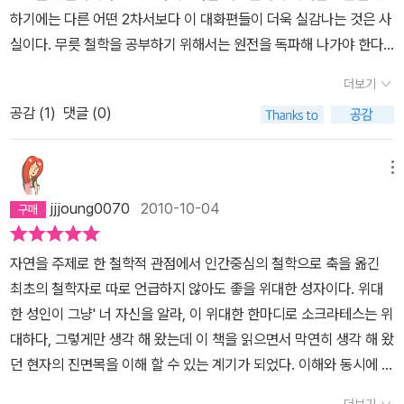
당치도 않을 것이니, [이는] 앎을 사랑하는 자에게만 가당한 일일 것
테스는 왜 탈옥을 거부했는가. 이 책은 수천 년간 소크라테스의 철학
하기에는 다른 어떤 2차서보다 이 대화편들이 더욱 실감나는 것은 사
이네.' (파이돈, 82b) 내가 아직은 이것이다 하고 자신 있게 단언하지
만큼 관심과 논란의 대상이 되고 있는 그의 죽음에 관한 새로운 성찰
실이다. 무릇 철학을 공부하기 위해서는 원전을 독파해 나가야 한다.
는 못하지만, 모든 아름다운 것이 아름다운 것은 아름다움(to kalon)
이다. 박홍규의 책을 읽기 전에 플라톤이 쓴 <소크라테스의 변론>을
그 중에서도 이 대화편들은 기본 중의 기본이라고 할 수 있다. 게다
으로 해서라는 건 자신 있게 단언하는 바이기 때문일세. (파이돈, 10
더보기
먼저 읽어야 한다. 원전을 해석한 플라톤의 네 대화편 『에우티프론,
가 박종현 선생의 원전번역은 이미 정평이 나 있는 것이니 큰 의심을
0d) 에케크라테스! 이것이 우리 동지의 최후가 되었습니다. 우리가
소크라테스의 변론, 크리톤, 파이돈』(박종현 역주, 서광사, 2003)은
공감 (
1
)
댓글 (0)
할 필요는 없다. 소위 '플라톤의 문제'라는 것은 굳이 촘스키의 언어학
당대에 알게 된 사람들 가운데서 가장 훌륭하였으며(aristou), 그 밖
분량이 많고 쉽게 읽히지 않는다. 그래서 소크라테스를 처음 시작하
에만 국한된 것이 아닐 것이다. 그의 저작은 스승과 자신의 일체감이
에도 가장 지혜로웠으며(phronimōtatou) 가장 올바랐다(정의로웠
는 사람이라면 이종훈이 편역한 『소크라테스의 삶과 죽음』이 좋다.
완연히 묻어나는 초기편에서부터 자신의 철학이 완성되는 후기 철학
메뉴
다, dikaitatou)고 우리가 말해야 할 그런 분의 최후 말입니다. (파이
이 책은 가장 최근에 번역된 책으로 ‘소크라테스의 변론’과 ‘크리톤’만
편에 이르기까지 읽는 사람에게 시대를 초월한 물음들을 던지게 만
돈, 118a)
jjjoung0070
2010-10-04
을 알기 쉽게 정리하고 요약해 준다. 플라톤의 네 대화편을 모두 읽는
든다. 포스트 구조주의가 꽃피면서, 들뢰즈와 푸코 그리고 바디우에
것이 좋지만 원전에 부담을 느끼는 독자에게 입문서로 적당한 분량과
이르기까지 한때는 누가 플라톤주의니, 또는 반플라톤이니 하는 말
자연을 주제로 한 철학적 관점에서 인간중심의 철학으로 축을 옮긴
내용을 갖추고 있다. 1부 ‘소크라테스의 변론’은 1차, 2차 변론과 최후
들이 무성했다. 하지만 그 모든 것들을 포괄하는 것이 또한 플라톤주
최초의 철학자로 따로 언급하지 않아도 좋을 위대한 성자이다. 위대
진술을 모두 담고 있으며 2부 ‘크리톤’은 크리톤이 면회와 탈옥을 권
의이기도 하다. 그것은 그가 품었던 철학의 문제가 지금까지도 해결
한 성인이 그냥' 너 자신을 알라, 이 위대한 한마디로 소크라테스는 위
유하는 내용과 소크라테스가 약속을 지켜야 하는 이유를 주장하는 내
불가능한 아포리아라는 것, 아니 철학 자체를 아포리아로 정의하고
대하다, 그렇게만 생각 해 왔는데 이 책을 읽으면서 막연히 생각 해 왔
용 그리고 아테네 법률의 논고를 간략하게 소개하고 있다. 하지만 이
보편적 정의(horismos katholou)를 희구했다는 것에 있다. 과연
던 현자의 진면목을 이해 할 수 있는 계기가 되었다. 이해와 동시에 받
책은 제자 플라톤이 스승인 소크라테스의 이야기를 대화형식으로 기
'보편적'인 학문으로서의 철학, 즉 보편학은 가능할 것인가? 형상과
은 그 감동은 형언키 어렵다. 원래는 현대 철학을 읽어 보고싶은 열망
록했기 때문에 당시의 재판과정과 소크라테스의 논리만을 담고 있다.
이데아는 어떤 자체(auto)로 존재하는 대상을 적중시킬 수 있을 것
더보기