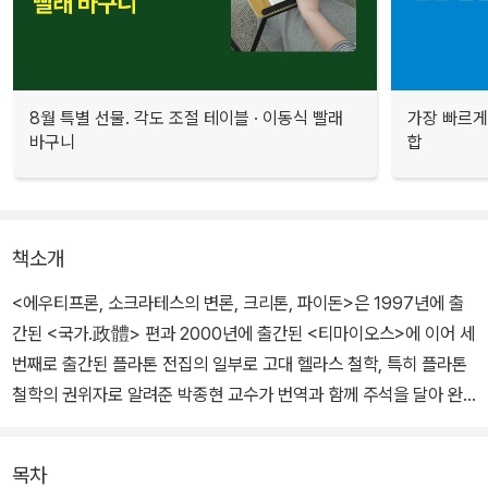
8월 특별 선물. 각도 조절 테이블 · 이동식 빨래
가장 빠르게
바구니
합
책소개
<에우티프론, 소크라테스의 변론, 크리톤, 파이돈>은 1997년에 출
간된
<국가.政體>
편과 2000년에 출간된
<티마이오스>
에 이어 세
번째로 출간된 플라톤 전집의 일부로 고대 헬라스 철학, 특히 플라톤
철학의 권위자로 알려준 박종현 교수가 번역과 함께 주석을 달아 완
성해냈다.
목차
여기에 수록된 네 대화편은 알렉산드리아의 천문학가였다 후에 로마