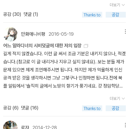
있을지 의문마저 든다.극우 지지자를 위시한 탄핵 반대 세력은 자신
화편 하나당 책 한 권으로 분책되어 별 고민이 필요없는데,1과 2는 묶
다면 거뜬히 1,000페이지에 육박할 테니까.역시나 아카넷에서 간행
한 권만 더 간행하면 결국 30년 만에 단독으로 플라톤 전집 완역이라
7년간 지속된 펠로폰네소스 전쟁의 분수령이었다. 아테나이의 제해
더보기
2a)1. 사형판결의 결과에 대해(38c~39b)2. 유죄판결을 내린 이들
칭과 자신이 즐겨 쓰던 논박술로 아테나이인들을 질타하고 기꺼이 사
들이 원하는 결과가 나오지 않으면 법원이고 법관이고 간에 가만 두
음의 기준이 약간씩 다릅니다. 또한, 2는 재출간되면서 추가적인 분
하는 대우고전총서 역시 처음에는 사륙판으로 제작되다가 <순수이성
는 위업을 달성할 예정이니 그저 감탄스러울 뿐이다. 독자를 우습게
권을 바탕으로 해상제국을 건설하여 부와 영광을 누리겠다는 집단들
공감 (
30
)
댓글 (1)
에 대해(39c~d)3. 무죄 방면을 위해 투표한 이들에 대해(39e~41
형을 받아들였다. 강유원 선생이 꼽는 이유는 소크라테스가 아테나이
지 않겠다고 위협하는 실정인데, <크리톤>에서 소크라테스는 이렇게
책이 생기는 것으로 보입니다.그냥 '전집'으로 해서 탁, 내주면 고민할
비판>에 이르자 뒤늦게야 실책을 깨달았는지 신국판으로 돌아와서
아는 저놈의 정암학당도 전집 완간을 향해 박차를 가하며 <국가>를
이 해상제국의 패권을 유지하기 위해 강행한 원정이었다. 소크라테스
d)4. 모두를 향한 부탁과 작별(41d~42a)
<크리톤> 편해제목차I.
를 움직이는 장치, 기구, 제도들 즉 법을 존중했기 때문이다. 소크라
말했다. '나라에서 일단 내려진 판결들이 아무런 힘도 쓰지 못하고 개
필요도 없고 좋을텐데,지속적으로 점진적으로 작업들이 이루어지는
이후 칸트 전집을 신국판으로 내고 있는데, 플라톤 전집에서도 <국가
내놓기는 했는데, 나귀님이 예견했듯이 판형을 바꿔서 역시나 근시안
는 전쟁에서 이익을 추구하는 이 집단들이 시민들을 선동하여 민주정
대화의 시작(43a~44b)
II. 크리톤이 탈옥을 종용함(44b~46a)1.
테스는 아테나이의 법이 아니라 이 법들의 이면에서 법들을 작동케
인들에 의해 무효화되고 손상되었는데도, 그런 나라가 전복되지 않고
관계로, 스스로의 구매와 독서를 위해 정리해 보았습니다. Early: Ap
>와 <법률>이 그 선례를 따른다면, 결국 시리즈의 통일성을 스스로
만화애니비평
2016-05-19
메뉴
적 사고방식을 노출하고 말았고...< 김재홍의 아리스토텔레스 번역서
을 훼손하고 파괴한다고 진단했다. 소크라테스는 법을 벗어난 인민
친구를 잃고 돈이 아까워 친구를 구해내지 못했다는 많은 사람(다중)
하는 관습에 문제를 제기했다. 법이 올바르게 작동하려며 훌륭한 관
서 여전히 존속할 수 있을 것 같은가?'(50b) 어쩌면 이 대목에서 소
ology (of Socrates), O O OCharmides, X O XCrito, O O OEu
저버리는 꼴이 되어 버릴 터이니 어떻게 될지 궁금하다.여하간 정암
>ㄱ. 맨 앞의 숫자는 베커 번호를 가리킴.ㄴ. 제목의 [ ] 기호는 위작
재판식 정책 결정을 단호히 거부했다. 펠로폰네소스 전쟁이 아테나이
어느 알라디너의 시비덧글에 대한 저의 입장
이 나쁜 평판도 듣게 될 일을 걱정하여(44b~45a)2. 다른 나라로
습이 필요하기 때문이다. 소피스트들의 현란한 수사학은 시민들을 설
크라테스는 민주주의에 내재한 위험을 지적한 것인지도 모른다. 그
thyphro, O X X Gorgias, X O O (Lesser) Hippias (minor), X X
학당이 출판사를 옮기고 뭐하는 와중에 '국내 최초 원전 번역 플라톤
으로 간주되는 저술을 가리킴.ㄷ. <아테나이인의 정치체제>는 베커
의 패배로 끝난 후 스파르테에 의해 수립된 30인 참주정과 뒤이은 민
길게 적지 않겠습니다. 이런 글 써서 조금 기분은 내키지 않으나, 적겠
가는 일이 다 잘될 것임을 말함(45b~c)3. 자식들의 양육과 교육 문
득하고 선동하는데 능란했지만 진실은 도외시 했다. 그들은 거짓말
당시 아테네의 직접 민주주의는 마치 현재 극우 세력의 난동과도 유
X (Greater) Hippias (major), Ion, X O XLaches, O O O Lysis,
전집' 완간의 영예는 엉뚱하게도 후발 주자인 천병희가 가져가고 말
사후 발견되어 번호가 없음.24-70: 분석론 전서 (서광사, 2024)71
주정의 회복 등은 탄압과 보복을 되풀이하며 아테나이를 소용돌이 속
습니다.(참고로 이 글 내리거나 지우고 싶지 않네요). 보는 분들 제가
제를 생각할 것을 권유함(45c~d)4. 친구를 어떻게든 구해내지 못한
을 하고도 부끄러워하지 않았다. 소크라테스는 소피스트와 자신의
사하게 대중 선동의 성향이 강했기 때문이다. 어빙 스톤 같은 사람은
O O OProtagoras O O O ([에우티프론]은 유일) ([카르미데스],
았으니, 한편으로는 아이러니하고 또 한편으로는 쌤통이라는 느낌도
-99: 분석론 후서 (서광사, 2024)100-163: 토피카 (까치, 1998;
으로 몰아갔다. 소크라테스가 정면으로 대면한 시대의 문제는 바로
문제 있으면 제게 조언해주시면 됩니다. 하지만 제가 억울하게 인신
소심함을 탓할 사람들의 평판을 두려워함(45e~46a)
III. 소크라테
차이점을 선명하게 대비시켜 아테나이인들을 일깨우려 하였다. 소크
소크라테스를 반민주주의자라 비판했지만, 저 철학자를 죽인 당시의
[이온]은 유일) Middle/Transitional: Cratylus, X O O Euthyde
없지 않다. 심지어 철학 전공자도 아니라며 무시당하던 천병희에게
길, 2008; 서광사, 2021)164-183: 소피스트적 논박에 대하여 (한
이 혼란이었고, 그 원인으로 지목한 것은 선동 정치로 얼룩져 버린 민
공격 받은 것을 생각하시면 그냥 그렇구나 인정하면 됩니다.전에 북
스의 대답(46b~54e)1. 크리톤의 권유에 대한 소크라테스의 대답
라테스가 법정에 선 까닭은 자신의 유무죄에 대한 법리를 다투기 위
정치 상황 자체도 그리 민주적이지는 않았음을 기억할 필요가 있다.
mus, X X OMeno, O O OParmenides, X O XPhaedo, O O OP
뒤처졌으니 전공자 모임인 정암학당으로선 참 민망하지 않겠나.우스
길사, 1999; 2007; 아카넷, 2020)639-697: 동물의 부분들에 대
주정이었다. 5강. 소크라테스의 여러 모습들 소크라테스도 소피스트
플 알림에서 '솔직히 글에서 노땅의 향기가 풍기네요. 걍 정암학당의
(46b~49a)1) 최선의 것으로 판단되는 원칙의 준수를 말함(46b~
해서가 아니었다. 그는 이 재판정을 도덕의 영역으로 끌어 올리려 했
모함으로 재판을 받은 소크라테스는 비교적 경미한 처벌로 끝날 법한
haedrus, O O O Republic, O O XSymposium, O O O (2는 처
운 것은 후발 주자였던 숲 출판사의 천병희 번역 플라톤 전집 역시 독
하여 (그린비, 2024)715-790: 동물의 발생에 대하여 (그린비, 20
들처럼 자연철학이 아니라 인간의 문제에 몰두해야 한다고 주장했
플라톤 전집을 보시거나 원문이 영어로(이하 덧글이 변경되어 종적을
c)2) 많은 사람의 의견들(평판들)에 대하여(46c~47d)3) 건강과
다. 그가 하려 했던 말은 '부끄러운 줄 알라!' 속되게 말하면 '쪽팔린
상황에서 직접 변론하며 '어그로'를 끌어 결국 사형 판결을 받았다. 그
음에 [소크라테스의 변명] 등과 함께 묶였던 [향연]을 따로 분책해서
자를 농락한 바 있다는 점이다. 즉 원래는 전집을 의도하지 않고 두세
더보기
25)805-814: [관상학] (길, 2014; 그린비, 2024)1094-1180:
다. 하지만 차이점은 뚜렷했다. 소피스트들이 어떻게 하면 나의 말로
끝까지 찾지 못했습니다)'http://blog.aladin.co.kr/775792147/
관련해서는 많은 사람의 의견 아닌 한 전문가의 의견이 중요함을 강
줄 알라!' 였다. 소크라테스가 말하는 '이곳의 말투'에 능한 사람은 소
동기를 놓고 해석이 분분한데, 혹시 민주주의의 타락 가능성을 목숨
펴냄)([파르메니데스] 유일) ([에우튀데모스], [알키비아데스] 유일)
편씩 쪼개서 조금씩 간행하다가, 뒤늦게 전집으로 명명하고 합본을
공감 (
6
)
댓글 (16)
니코마코스 윤리학 [공역] (이제이북스, 2006; 길, 2011)1181-121
남들을 잘 설득해서 이득을 취할까를 탐구했다면, 소크라테스는 어떻
7596040이 글이 제가 서평으로 작성한 플라톤의 <에우티프론, 소
조함(47d~48a)4) 그저 ‘사는 것’이 아니라 ‘훌륭하게 사는 것’이
피스트이다. 소피스트들은 연설문을 써주고 이를 설득력 있게 말하
바쳐 경고한 것은 아닐까? 현재 민주적 절차조차 각자의 목적에 악용
Middle/Late: Theaetetus X O O (2는 처음에 다섯 대화편을 묶
만들고 표지를 교체하여 나머지 두 권을 내서 완간했기 때문에, 처음
3: 대도덕학 (그린비, 2024)1252-1342: 정치학 (길, 2017; 그린
게 하면 인간이 올바르게 살 수 있을까를 탐구했다. 소크라테스는 소
크라테스 변론, 크리톤, 파이돈>입니다. 읽으면 아시겠지만, 저는 결
중요하며, 이에는 많은 사람의 의견이 중요한 게 아님을 말함(48a~
는 기술을 가르치고 돈을 벌었다. 데마고그에 휩쓸리는 아테나이의
하는 권력자와 지지자의 모습을 보면, 새삼 그가 무엇을 걱정했는지
어 펴냈다가 [테아이테토스]만 따로 펴냄) Late: Critias, X O OSo
부터 구입한 독자는 통일된 디자인의 전집을 결코 가질 수 없는 것이
비, 2023)1343-1353: [가정경제학] (그린비, 2024)( x ): 아테나
피스트를 민주정의 적으로 간주했다. 하지만 이 소피스트들이 소크라
코 소크라테스에 대하여 플라톤 전집에 대한 문헌 그 자체를 논하는
b)2. 이에 근거하여 판단할 두 가지 준칙(49a~50a)1) 어떤 식으로
민주정에서 가장 필요한 기술이기 때문이다. 말빨에서 누구에게도
로쟈
2014-12-28
메뉴