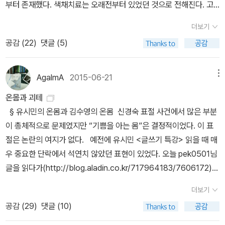
부터 존재했다. 색채치료는 오래전부터 있었던 것으로 전해진다. 고
대 이집트에서는 색깔을 이용해 질병을 치료했다고 한다. 최근에는
더보기
적극적인 치료 효과까지 염두에 두고 색깔을 활용하는 쪽으로 그 연
공감 (
22
)
댓글 (5)
구영역이 확대되는 추세다. 1980년대 교도소 내 폭력으로 골머리를
앓던 미국에서는 사람의 마음을 안정시키는 색깔이 알기 위해 실험한
끝에 분홍색을 가장 편안한 색으로 꼽았다. 당시 회색이었던 교도소
AgalmA
2015-06-21
메뉴
의 벽 색깔을 분홍색으로 바꾸자 놀랍게도 교도소 내 폭력사고가 눈
온몸과 괴테
에 띠게 줄었다고 한다. 분홍색은 자궁 내부의 색이어서 편안함과 안
§ 유시민의 온몸과 김수영의 온몸 신경숙 표절 사건에서 많은 부분
정감을 준다는 설명이다. 바실리 칸딘스키 「동심원들과 정사각형」
이 총체적으로 문제였지만 “기쁨을 아는 몸”은 결정적이었다. 이 표
(1913년) 바실리 칸딘스키의 그림 「동심원들과 정사각형」을 보라.
절은 논란의 여지가 없다. 예전에 유시민 <글쓰기 특강> 읽을 때 매
빨간색 원이 제일 먼저 눈에 띈다. 주황색, 노란색 등 난색이 많다.
우 중요한 단락에서 석연치 않았던 표현이 있었다. 오늘 pek0501님
《그림의 힘 1》(김선현 저, 에이트 포인트)에 이 그림의 효과가 소개된
글을 읽다가(http://blog.aladin.co.kr/717964183/7606172)
다. 책의 저자는 빨간색은 사람의 기분을 상승시키는 효과가 있다는
다시 보게 되니 신경숙 표절 사건도 있고 해서 이번 기회에 짚고 넘어
사실을 알리면서 체력이 떨어지면 이 칸딘스키의 그림을 벽에 붙여놓
더보기
가고 싶다. 어떤 분란을 조장하려는 의도는 없다. 모르는 사람이 있다
고 보라고 권한다. 저자의 말이 그럴싸하게 들린다. 이어서 저자는 빨
공감 (
29
)
댓글 (10)
면 내가 제시하는 바를 한 번 생각해 봤으면 싶어서다. 글을 잘 쓰려
간색의 효과를 증명해주는 실험 결과를 소개한다. 그리고 자신도 이
면 왜 쓰는지를 생각해야 한다. 다시 말하지만 글쓰기는 자신의 내면