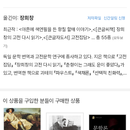
변호사로 일을 시작하지만 본업보다는 문학에 더 힘을 기울인다. 이
시기 〈무쇠 손 괴츠 폰 베를리힝겐〉(1773)을 발표한다. 이후 3년은
괴테 일생에서 가장 풍성한 결실의 기간이다. 《젊은 베르터의 슬픔(D
옮긴이:
장희창
저자파일
신간알림 신청
ie Leiden des jungen Werther)》(1744)도 이때 발표된다. 1776
최근작 :
<아흔에 색연필을 든 항칠 할매 이야기>
,
<[큰글씨책] 장희
년 괴테는 추밀원 고문관에 임명되는 것을 시작으로 10년간 여러 분
창의 고전 다시 읽기>
,
<[큰글자도서] 고전잡담>
… 총 55종
(모두보
야의 행정 업무를 담당한다. 1782년에 재무상이 되는 한편 신성로마
기)
제국 황제 요제프 2세로부터 귀족 작위도 받는다. 이 시기 바이마르
독일 문학 번역과 고전문학 연구에 종사하고 있다. 지은 책으로 『고전
궁정의 여관 샤로테 폰 슈타인 부인과의 정신적 교류 영향으로 질풍
잡담』 『장희창의 고전 다시 읽기』 『춘향이는 그래도 운이 좋았다』가
노도기의 과도한 격정에서 벗어나 조화와 중용을 지향함으로써 좀 더
있고, 번역한 책으로 괴테의 『파우스트』 『색채론』 『선택적 친화력』,
원숙한 문학 세계로 들어선다. 그 밖에 괴테는 지질학, 광물학, 해부
에커만의 『괴테와의 대화』, 니체의 『차라투스트라는 이렇게 말했다』,
학, 식물학 등 자연과학 연구에도 몰두한다. 1786년 9월 3일 괴테는
귄터 그라스의 『양철북』 『게걸음으로』 『양파 껍질을 벗기며』 『암실
아무에게도 알리지 않고 바이마르를 떠나 이탈리아로 향한다. 이탈리
이야기』 『유한함에 관하여』, 후고 프리드리히의 『현대시의 구조』, 안
아에서 고대 그리스와 로마의 예술을 접한 괴테는 이성과 감성을 조
이 상품을 구입한 분들이 구매한 상품
나 제거스 『약자들의 힘』, 카타리나 하커의 『빈털터리들』, 베르너 융
화시키고 중용을 지키며 교양을 갖춘 원숙한 인간상을 절제된 언어와
의 『미학사 입문』, 크빈트 부흐홀츠의 『책그림책』, 레마르크의 『개선
짜임새 있는 형식으로 표현하려는 고전주의 문학관을 확립한다. 이탈
문』 『사랑할 때와 죽을 때』 등이 있다.
리아에서 돌아온 후 별 성과 없이 여러 해를 지내던 괴테는 10년 연하