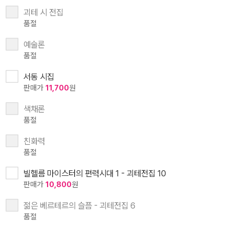
괴테 시 전집
품절
예술론
품절
서동 시집
판매가
11,700
원
색채론
품절
친화력
품절
빌헬름 마이스터의 편력시대 1 - 괴테전집 10
판매가
10,800
원
젊은 베르테르의 슬픔 - 괴테전집 6
품절