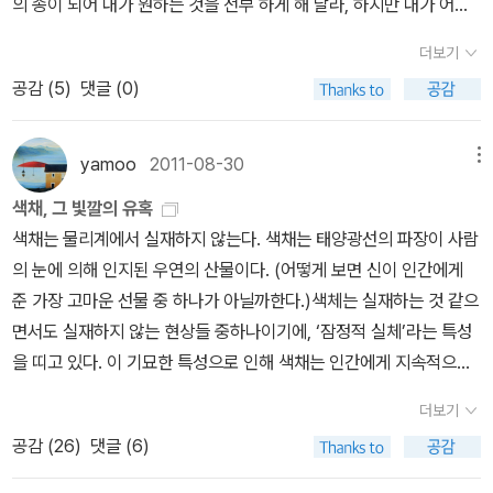
의 종이 되어 내가 원하는 것을 전부 하게 해 달라, 하지만 내가 어느
로 보일 수 있지만, 색채 치료실 효과를 인정하는 의사는 많지 않을 것
시를 쓴다는 것이 무엇인지를 잘 모른다. 똑같은 말을 되풀이하는 것
순간을 향해 “멈추어라! 너 정말 아름답구나!”라고 말하는 즉시, “어
이다. 색채 치료실을 운영하는 병원이 나올 거라고 낙관적으로 전망
더보기
이 되지만, 시를 쓴다는 것이 무엇인지를 알면 다음 시를 못 쓰게 된
느 순간에 집착하는 즉시” 나의 영혼은 영원히 너의 것이 될 것이다,
하지 않는다. 주류 의학자나 심리학자들은 컬러 테라피 효과를 회의
공감 (
5
)
댓글 (0)
다. 다음 시를 쓰기 위해서는 여태까지의 시에 대한 사변(思辨)을 모
라는 것. 정작 <파우스트>를 읽지 않아도 인간, 특히 지식의 극점에
적으로 생각한다. 약이 아니라도 약이라고 알고 먹으면 효과가 있는
조리 파산(破算)시켜야 한다. 혹은 파산을 시켰다고 생각해야 한다.
도달한 인간과 악마의 계약은 늘 ‘선악의 피안’을 넘어 타락의 심연까
위약효과(플라세보 효과) 정도로 보고 있다. 그러므로 병원이 색채 치
말을 바꾸어 하자면, 시작(詩作)은 <머리>로 하는 것이 아니고 <심
지 가보고 싶은 우리의 욕망을 자극해 왔다. 하지만 이 작품의 핵심은
료실을 만들 이유가 없다. 색깔마다 오랜 시간을 거쳐 상징적 이미지
yamoo
2011-08-30
메뉴
장>으로 하는 것도 아니고 <몸>으로 하는 것이다. <온몸>으로 밀고
우리의 감미로운 기대와는 달리 악마 혹은 ‘악’의 향연이 아니라 악마
를 갖고 있다는 것은 받아들일 수 있어도 특정 색의 치료 효과는 과학
색채, 그 빛깔의 유혹
나가는 것이다. 정확하게 말하자면, 온몸으로 동시에 밀고 나가는 것
의 존재마저도 지배하는 신의 존재, ‘악’마저도 포용하는 ‘선’의 힘을
적 접근과 거리가 멀다. 빨간색은 자연에서 접하는 불 또
색채는 물리계에서 실재하지 않는다. 색채는 태양광선의 파장이 사람
이다. 그러면 온몸으로 동시에 무엇을 밀고 나가는가. 그러나ㅡ나의
보여주는 데 있다. 메피스토펠레스는 처음 등장할 때부터
는 피의 이미지와 연관된다. 불은 따스함, 피는 생명 등으로 연결된다.
의 눈에 의해 인지된 우연의 산물이다. (어떻게 보면 신이 인간에게
모호성을 용서해 준다면ㅡ<무엇을>의 대답은 <동시에>의 안에 이
자신을 “항상 악을 원하면서도 항상 선을 창조해내는 힘의 일부분”이
따스함은 열정으로 이어지고 빨간 스포츠카도 그런 이미지에서 연상
준 가장 고마운 선물 중 하나가 아닐까한다.)색체는 실재하는 것 같으
미 포함되어 있다고 생각된다. 즉, 온몸으로 동시에 온몸을 밀고 나가
라고 소개한다. 악마라는 신분상 부정(否定), 죄, 파괴 등 악의 영역
된 것이다. 빨간색은 남성적인 색깔이다. 최초로 색채의 시각적 효과
면서도 실재하지 않는 현상들 중하나이기에, ‘잠정적 실체’라는 특성
는 것이 되고, 이 말은 곧 온몸으로 바로 온몸을 밀고 나가는 것이 된
을 담당하나 그 역시 궁극적으로는 신에게로 수렴된다는 것이다. 그
를 증명한 독일의 대문호 괴테는 빨간색을 ‘색의 왕’이라고 했다. 실제
을 띠고 있다. 이 기묘한 특성으로 인해 색채는 인간에게 지속적으로
다. 그런데 시의 사변에서 볼 때, 이러한 온몸에 의한 온몸의 이행이
렇다면 ‘원칙적으론’ 신의 닮은꼴인 인간은 어떠한가? 파우스트는 제
로 빨간색은 남성 귀족, 남성 추기경이 많이 선호했다. 왕정 시대에 빨
영향을 미치고 있다.(잠정적 실체는 내 마구잡이식 표현^^)오로지 눈
사랑이라는 것을 알게 되고, 그것이 바로 시의 형식이라는 것을 알게
자 바그너 앞에서 다음과 같은 고뇌를 토로한다.
“내 가슴 속엔 아아!
간색 염료가 너무나도 귀해서 귀족이나 왕족만이 빨간색 옷을 입을
더보기
이라는 감각기관을 통해서만 감지할 수 있는 색채는 오래전부터 인간
된다.' (p398) “시는 온몸으로, 바로 온몸을 밀고 나가는 것이다. 그
두 개의 영혼이 깃들어서 / 하나가 다른 하나와 떨어지려고 하네. / 하
수 있었다. 오래전부터 빨간색이 강력한 권력을 상징하는 의미로 알
공감 (
26
)
댓글 (6)
의 심리를 대변하는 것으로 여겨져 왔다. 곧 색채는 인간의 정서를 표
것은 그림자를 의식하지 않는다. 그림자에조차도 의지하지 않는다.
나는 음탕한 애욕에 빠져 / 현세에 매달려 관능적 쾌락을 추구하고, /
려지기도 했다. 왕 이외 사람들은 절대로 빨간 옷을 입을 수가 없었다.
출하는 하나의 상징화된 통로였다. 그래서 색채는 이성적인 언어로는
시의 형식은 내용에 의지하지 않는다. 시는 문화를 염두에 두지 않고,