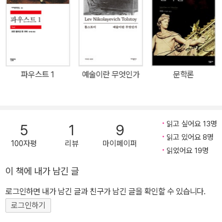
의 실러와 아름다운 우정 관계를 맺는다. 1828년 카를 아우구스트 대
공의 사망과 2년 뒤 아들의 죽음으로 최대 시련을 맞은 괴테는 미완
성 작품에 매달림으로써 그 시련을 극복하려고 한다. 〈파우스트〉는 그
때까지 인간 정신이 이룩한 모든 것과 예언적으로 이후에 창조될 많
은 것을 담고 있는 방대한 스케일, 다양한 운율, 풍부한 상징 등으로
독일 문학뿐만 아니라 세계문학에서도 독보적인 위치를 차지하는 대
파우스트 1
예술이란 무엇인가
문학론
작이다. 인간의 한평생이라 할 수 있는 60년이란 긴 세월 동안 그의
마음에서 떠나지 않았던 〈파우스트〉의 완성과 함께 괴테의 일생도 종
결된다. 괴테는 1832년 3월 22일 향년 83세로 눈을 감는다.
읽고 싶어요 13명
5
1
9
읽고 있어요 8명
100자평
리뷰
마이페이퍼
읽었어요 19명
이 책에 내가 남긴 글
로그인하면 내가 남긴 글과 친구가 남긴 글을 확인할 수 있습니다.
로그인하기