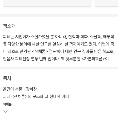
책소개
괴테는 시인이자 소설가였을 뿐 아니라, 철학과 회화, 식물학, 해부학
등 다양한 분야에 대한 연구를 열심히 한 학자이기도 했다. 이번에 국
내 최초로 완역된 <색채론>은 광학에 대한 연구 결과를 담은 책으로,
민음사 괴테전집 열두 번째 권이다. 책 뒷부분엔 <자연과학론>이 함
께 실려있다.
목차
괴테는 첫 번째 이탈리아 여행을 통해 색채 현상에 대해 체계적으로
연구하겠다고 결심한다. 그는 뉴턴과 달리 색채 현상을 밝음과 어둠
옮긴이 서문 | 장희창
의 양극적 대립현상으로 본다. 괴테는 그의 색채론을 통해 데카르트
괴테 <색채론>의 구조와 그 현대적 이미
와 갈릴레이, 뉴턴에 이르는 기계론적이고 환원주의적인 사고방식이
색채론
초래할 위험성을 경고한 것이다. 이 책에 소개된 갖가지 이론과 사유
는 '문학가 괴테'의 작품과 삶 전체를 지배하는 원리이기도 하다.