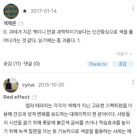
에 많이 지적되어 왔다. 그 말이 사실인 지는 알 수 없지만, 현대 과학
★
2017-01-14
메뉴
이 분명 한계가 있다는 것만은 틀림없다. 그에 대한 해결책을 18세기
에 제시했다는 것이 놀라울 뿐이다. 그 해결책이 옳은 지 그른지는 알
색채론
수 없지만...
0. 괴테가 지은 책이니 만큼 과학적이기보다는 인간중심으로 색을 풀
어나가는 것 같다. 읽기에는 좀 괴롭다. 1.
더보기
공감 (
11
)
댓글 (0)
cyrus
2015-10-20
메뉴
Red effect
컬러 테라피는 각각의 색채가 지닌 고유한 스펙트럼을 이
용해 건강과 성격 변화를 유도하는 대체의학의 한 분야이다. 사람들
의 시선을 끌기 위해 푯말에 붉은색 글씨를 쓰거나 학습효과를 높이
기 위해 녹색 칠판을 쓰는 등 기능적으로 색깔을 활용하는 사례는 예