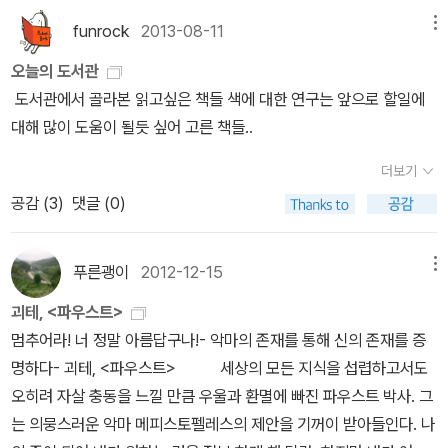
와 유사한 실험을 시도해서 비슷한 결과를 얻었다고 주장한다. 네덜
을 표현하는 행위다. 표현할 내면이 거칠고 황폐하면 좋은 글을 쓸 수
funrock
2013-08-11
메뉴
란드 암스테르담 의대의 실험에 따르면, 똑같은 정신병 치료약을 빨
없다. 글을 써서 인정받고 존중받고 존경받고 싶다면 그에 어울리는
강색으로 코팅했더니 사람들이 흥분을 했고, 파란색이나 녹색으로 코
오늘의 도서관
내면을 가져야 한다. 그런 내면을 가지려면 그에 맞게 살아야 한다. 글
팅했더니 진정 효과를 보였다고 합니다. 제가 한 관찰 실험 중에도 그
도서관에서 골라본 읽고싶은 책들 색에 대한 연구는 앞으로 할일에
은 ‘손으로 생각하는 것’도 아니요, ‘머리로 쓰는 것’도 아니다. 글은
런 결과가 나온 적이 있습니다. 우선 유치원생 20명을 빨간색 방 어
대해 많이 도움이 될듯 싶어 고른 책들..
온몸으로, 삶 전체로 쓰는 것이다. 논리 글쓰기를 잘하고 싶다면 그에
린이들은 육체 놀이에 집중하는 반면, 파란색 방 어린이들은 책을 읽
맞게 살아야 한다.(260쪽) - 유시민 <유시민의 글쓰기 특강>에서
더보기
는 등 정적인 활동을 많이 하는 결과가 나타났습니다. (《그림의 힘 1》
(pek0501님 인용문 가져옴) 내가 독서를 잠시 멈췄던 것은 '글은
공감 (
3
)
댓글 (0)
중에서) 독자는 처음 이 글을 보는 순간, 아무런 의심 없이 받아들인
온몸으로'라는 대목이다. 이 문구를 이성복 시인이 쓴 거라고 알고 있
다. 대학이나 권위 있는 연구소가 주관하는 실험에서 나온 결과라면
는 사람도 있고, 문학 평론가들이 출처 제시 없이 쓰고 있기도 하다.
누구나 다 믿게 된다. 여기에 저자가 자신 또한 그 실험의 결과를 확인
푸른괭이
2012-12-15
메뉴
평론계에서는 유명해서 다들 알 거라고 쓰고 있는 것도 같고, 일반에
했다고 강조하면 설득 있게 보인다. 한편으로 어떤 독자는 이렇게 생
서는 김수영에게서 읽었지만 잊었거나(어떻게 잊을 수 있지!) 여기저
괴테, <파우스트>
각할 수 있다. 병원에 가면 환자들의 심신을 안정시키는 색채 치료실
기서 듣다보니 원 출처를 모른 채 쓰고 있는 것도 같다. 여하간 '온몸
멈추어라! 너 정말 아름답구나!- 악마의 존재를 통해 신의 존재를 증
이 있는지 궁금해한다. 환자들이 많이 찾고, 최고급 의료기술이 있는
으로'라는 표현으로 글쓰기에 대해 말하며, 국내에서 명문화(明文
명하다- 괴테, <파우스트>
세상의 모든 지식을 섭렵하고서도
종합병원이라면 이런 색채 치료실 한두 개쯤은 마련되어 있을 것으로
化)한 원조는 내가 아는 바로는 김수영이다. 외국 사례까지는 모르겠
오히려 자살 충동을 느낄 만큼 우울과 환멸에 빠진 파우스트 박사. 그
생각하기 쉽다. 진짜로 있는지 확인하려면 수많은 종합병원에 전화를
다.<시여, 침을 뱉어라> 1968년 문학 세미나에서 나온 말인데, 옮겨
는 의뭉스러운 악마 메피스토펠레스의 제안을 기꺼이 받아들인다. 나
걸어서 물어보는 방법이 있지만 시간이 오래 걸린다. 성급한 결론으
본다. '사실은 나는 20여 년의 시작 생활을 경험하고 나서도 아직도