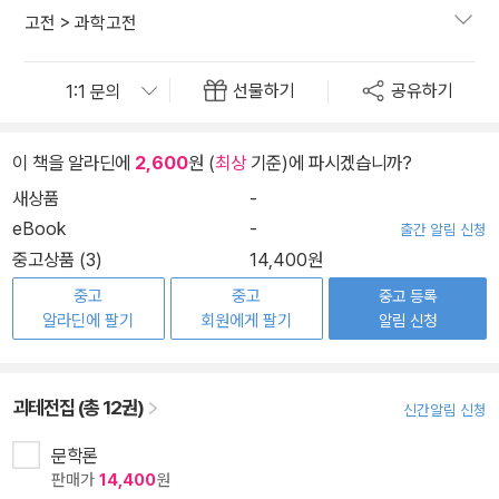
고전
>
과학고전
선물하기
공유하기
이 책을 알라딘에
2,600
원 (
최상
기준)에 파시겠습니까?
새상품
-
eBook
-
출간 알림 신청
중고상품 (3)
14,400원
중고
중고
중고 등록
알라딘에 팔기
회원에게 팔기
알림 신청
괴테전집 (총 12권)
신간알림 신청
문학론
판매가
14,400
원