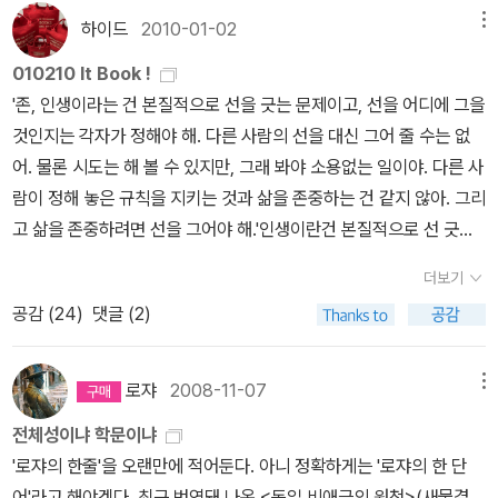
다른 하나는 과감히 세속의 티끌을 떠나 / 숭고한 선인들의 영역에 오
필립 드 상파뉴 「리슐리외 추기경」 (1637년경) 지금은 누구나
표현할 수 없는 정서를 상징했다. 이는 역사적으로 모든 문화권에서
민족을 염두에 두지 않고, 인류를 염두에 두지 않는다. 그러면서도 그
하이드
2010-01-02
메뉴
르려고 하네.”(1, 69)
그가 메피스토펠레스의 도움을 받아 (재)체험
빨간 옷을 입을 수가 있지만, 권력을 상징하는 빨간색의 의미는 아직
종교, 신화, 예술, 의식 등에 중요한 상징적 메타포로서 역할을 해 왔
것은 문화와 민족과 인류에 공헌하고 평화에 공헌한다. 바로 그처럼
하는 삶은 저 ‘두 개의 영혼’의 투쟁으로 점철돼 있다. 우선은 젊음을
도 남아 있다. 추기경의 주케토(Zuchetto, 머리 위에 쓰는 모자)는
010210 It Book !
다. 따라서 색채가 지니는 상징성은 문화마다 다를지는 모르지만 그
형식은 내용이 되고 내용은 형식이 된다. 시는 온몸으로, 바로 온몸을
되찾은 파우스트가 순결한 처녀 그레트헨(마르가레테)을 유혹하여
빨간색이다. 권위를 상징하는 빨간색은 왕족만 어울리는 것이 아니
'존, 인생이라는 건 본질적으로 선을 긋는 문제이고, 선을 어디에 그을
감성적 측면은 비교적 보편성을 띤다. 예컨대 빨강은 정열, 초록은 명
밀고 나가는 것이다.이 시론도, 이제 온몸으로 밀고 나갈 수 있는 순간
파멸시키는 ‘시민 비극’이 전개된다.(1부) 결말인즉, 그레트헨은 죄책
다. 프랑스 궁정화가 상파뉴는 루이 13세 통치 시절 재상을 지낸 리슐
것인지는 각자가 정해야 해. 다른 사람의 선을 대신 그어 줄 수는 없
상, 노랑은 명상, 보라는 권위를 상징한다. 이는 여러 문화권에서 보편
에 와 있다. <막상 시를 논하게 되는 때에도> 시인은 <시를 쓰듯이
감에 사로잡혀 죽음을 택함으로써 오히려 구원받고 파우스트는 악마
리외 추기경의 초상화를 제작했는데, 막강한 권력을 가진 자의 자태
어. 물론 시도는 해 볼 수 있지만, 그래 봐야 소용없는 일이야. 다른 사
적인 연대감을 갖고 전승되어온 문화적 유산이다. 가령, 어떤 사람이
논해야 할 것>이라는 나의 명제의 이행이 여기 있다. 시도 시인도 시
의 의도와는 달리 숭고한 사랑의 카타르시스를 맛본다. 이어, 역사적
를 보여주고 있다. (위) 바이오맨 (아래) 후뢰시맨 80년대에 어
람이 정해 놓은 규칙을 지키는 것과 삶을 존중하는 건 같지 않아. 그리
“어떤 색을 좋아하십니까?”라고 질문을 던지면 실로 놀랄만한 답변
작하는 것이다. 나도 여러분도 시작하는 것이다. 자유의 과잉을, 혼동
과거와 신화적 과거가 뒤범벅이 된 세계 속에서 맹활약을 펼치는 정
린 시절을 보낸 남자라면, ‘슈퍼 전대 시리즈’를 기억하고 있을 것이
고 삶을 존중하려면 선을 그어야 해.'인생이란건 본질적으로 선 긋기
을 들을 수 있다고 한다. 호프와 웰치라는 연구자들에 따르면 미국과
을 시작하는 것이다. 모기소리보다도 더 작은 목소리롤 시작하는 것
치가 파우스트가 등장한다.(2부) 트로이 전쟁이 괴테의 손으로 재창
다. 국내에 널리 알려진 대표적인 작품이 우주특공대 바이오맨, 지구
의 문제...요즘 존 버거를 다시 읽고 있다. 아직 읽지 않은 소설들도 있
캐나다 그리고 유럽의 성인 중 절반 이상이 위 질문에 ‘청색을 가장 선
이다. 모기소리보다도 더 작은 목소리로 아무도 하지 못한 말을 시작
더보기
조되고 파리스의 연인이었던 헬레나가 파우스트의 아내가 되어 아들
방위대 후뢰시맨 그리고 파워레인저가 있다. 역대 전대물 시리즈에서
지만, 초창기에 읽었던 <그리고 사진처럼 덧없는 우리들의 얼굴, 내
호한다’고 답변한단다. 이쯤 되면 우리는 색채의 선호도가 무엇을 의
하는 것이다. 아무도 하지 못한 말을, 그것을 …….(p403) <김수영전
공감 (
24
)
댓글 (2)
까지 낳는다. 이후 그는 또 다른 전쟁을 승리로 이끈 대가로 왕에게 하
나오는 대장은 공통으로 ‘레드’라는 호칭으로 부르며 빨간색 헬멧 슈
가슴> 부터. 이 내가 심지어 노란하이라이트펜(형광펜이 아니라, 개
미하는지 탐구해 볼 가치가 충분하다는 것을 느낀다. 색채에 대한 연
집 2 산문> 글 전체에 “온몸”이 워낙 강렬하게 반복되기 때
사받은 영토에 자신의 왕국을 만들고자 한다. 세속적인 권력욕이 숭
트를 입고 변신한다. (예외가 있다. ‘전자전대 메가레인저’의 대장의
나리색의 하이라이트펜이다.)으로 줄을 그으면서 책을 봤다니, 도그
구는 이미 괴테와 쇼펜하우어 그리고 후기 인상주의 미술가였던 조르
문에 이 글을 읽은 뒤 나는 글을 논하는 문장에서 “온몸”이란 단어만
고한 인류애로 승화되는 지점인 셈이다. 결국 파우스트는 수로를 건
헬멧 슈트는 검은색, ‘미래전대 타임레인저’는 분홍색 헬멧 슈트를 착
지어를 만들며 봤던 기억은 나지만, 하이라이트펜이라니, 얼마나 오
로쟈
2008-11-07
메뉴
주 쇠라에 의해 진지하게 탐구된 바 있다. 하지만 우리나라에서 아직
보면 바로 김수영을 떠올릴 정도다. 실제 詩 뿐만 아니라 글쓰기 강의
설하는 소리를 탐닉하며(실은 무덤을 파는 소리이다!) “멈추어라! 너
용하는 여성 대원이 대장이다) 역시 제일 앞장 서는 사람답게 ‘레
래전인가.무튼, 처음 읽었을 때의 그 감흥이 아니라 당황하면서, 그간
까지 색채를 학문적으로 연구하는 연구서는 거의 없는 듯하다. (출간
초반에 <시여, 침을 뱉어라>는 자주 언급되는 텍스트다. 자세히 보면
전체성이냐 학문이냐
정말 아름답구나!”라고 외치고 사망한다. 득의만만한 메피스토펠레
드’는 늘 항상 다른 대원들보다 앞에 서고, <무한도전>의 유재석처럼
나이도 먹었고, 경험도 쌓았고, 볼꼴 못볼꼴도 많이 봤는데, 왜? 읽어
된 책이 별로 없다는 사실이 이를 반증한다) 대부분 미술, 디자인, 패
유시민 '글은 ‘손으로 생각하는 것’도 아니요, ‘머리로 쓰는 것’도 아니
'로쟈의 한줄'을 오랜만에 적어둔다. 아니 정확하게는 '로쟈의 한 단
스가 계약에 따라 그의 영혼을 접수하려는 찰나, 신의 종인 천사들이
정중앙 자리를 고수한다. 그래서 남자 아이들이 가장 좋아하는 대원
나가고 있다. 하이라이트를 그었던 낯선 과거의 나를 마주하면서.찾
션 분과에서 기능적으로 소개한 개론서들이 주류를 이루고 있다. 색
다. 글은 온몸으로, 삶 전체로 쓰는 것이다. ' 문장 배열은 김수영 '시작
어'라고 해야겠다. 최근 번역돼 나온 <독일 비애극의 원천>(새물결,