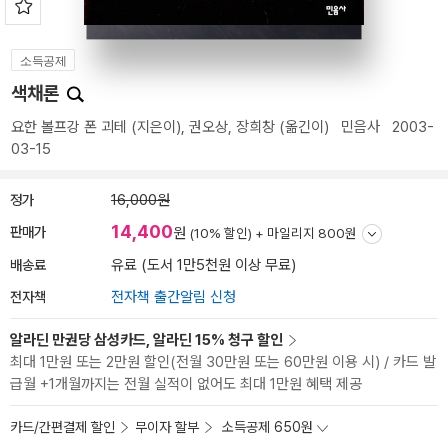
소득공제
색채론
요한 볼프강 폰 괴테
(지은이),
권오상
,
장희창
(옮긴이)
민음사
2003-
03-15
정가
16,000원
14,400
판매가
원
(10% 할인) +
마일리지 800원
배송료
유료 (도서 1만5천원 이상 무료)
전자책
전자책 출간알림 신청
알라딘 만권당 삼성카드, 알라딘 15% 청구 할인
최대 1만원 또는 2만원 할인(전월 30만원 또는 60만원 이용 시) / 카드 발
급월 +1개월까지는 전월 실적이 없어도 최대 1만원 혜택 제공
카드/간편결제 할인
무이자 할부
소득공제 650원