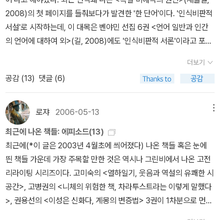
악마의 노획물을 채간다. 그는 구원받은 것이다. 이 도저한
이 ‘레드’다. 레드가 ‘옐로’나 ‘핑크’ 같은 히로인보다 인기가 많을 수
아보니, 집에서 꾸역꾸역 찰스 디킨스의 원서들이 나온다. David co
채에 대한 이론적 접근은 기호학과 미학에서 개별적으로 이루어지고
(詩作)은 <머리>로 하는 것이 아니고 <심장>으로 하는 것도 아니고
2008)의 첫 페이지를 들춰보다가 발견한 '한 단어'이다. '인식비판적
기독교적 결말이 의미하는 것은 대체 무엇일까. <파우스트>의 도입
밖에 없는 이유가 남자는 대장 역할을 선호하기 때문이다. 그렇다 보
pperfield가 있었고, Pickwick Papers가 있다. Christmas Carol
있지만 그 성과가 매우 미미한 실정이다. <색채와 문화 그리고 상상
<몸>으로 하는 것이다. <온몸>으로 밀고 나가는 것이다. ' 문장 배열
서설'로 시작하는데, 이 대목은 벤야민 선집 6권 <언어 일반과 인간
부를 장식하는 ｢천상의 서곡｣을 보자. 괴테는 구약의 욥기를 자기 식
니 네다섯 명의 동네 아이들과 함께 전대물 시리즈를 흉내 내는 역할
도 있네. Great Expectations야 이번에 산 책이니깐 기억하고 있었
력>정도의 책이 많이 출간됐으면 한다. 번역서도 그리 많지 않은 게
과 매우 유사하다. 신경숙 표절 건을 논하는 pek0501님의 글에
의 언어에 대하여 외>(길, 2008)에도 '인식비판적 서론'이라고 포함
으로 풀어쓰면서 파우스트를 욥과 같은 ‘하느님의 종’으로 정의한다.
놀이를 하게 되면, 서로 레드 역할을 하고 싶어 싸우기도 한다.
고, 안 그래도 꺼내서 읽고 있다. 번역본이랑 같이 볼까 싶은데, 민음
현실이다. 그나마 오래전 번역된 <색채심리>와 올해 출간된 <색채의
서 나는 유시민도 표절이 의심된다! 말하려는 게 아니다. 명백한 표절
돼 있다. 각주에 보면 '<독일 비애극의 원천>은 최성만/김유동 옮김
그를 유혹하여 타락시키겠다는 메피스토펠레스의 호언장담에 신은
그렇지만 빨간색에 좋은 의미만 있는 건 아니다. 적극성과 열정
사 말고, 어디 딴데서 좀 안 나오나? 열린책들에서 디킨스를 좀 내주
더보기
역사>가 읽을만한 책인 듯하다.비교적 최근에 색채에 대한 관심의 증
도 있지만 이런 식으로 알게 모르게 우리는 영향을 받는다는 점, 아주
으로 2008년 중반에 한길사에서 출간될 예정이다.'라고 돼 있다. 출
상당히 여유만만하게 응수한다.
“그의 영혼을 그 근원으로부터 끌어
처럼 긍정적인 힘을 상징하면서도 불처럼 공격성과 분노 같은 부정적
기를 원해요!거의 처음으로 제대로 읽는 디킨스의 첫번째 책이 하필
공감 (
13
)
댓글 (6)
폭으로 여러 연구가 진행되고 있고, 상당수의 책들이 출간되고는 있
조금이니까 괜찮겠지 하며 대수롭지 않게 쓰는 것도 글 쓸 때 유념해
간은 좀 미뤄지는 듯한데, 이 '서론'은 최성만 교수가 맡은 부분이고한
내어, / 만일 그것을 붙잡을 수 있다면, / 어디 너의 길로 유혹하여 이
인 힘을 가지고 있다. 신호등의 빨간색이나 축구의 레드카드는 각각
이면, <두 도시 이야기>였을까. 두 도시는 파리와 런던. 이야기는 프
지만 마케팅-심리 분야에 한정되고 있는 것 같아 좀 아쉽다. 색채에
야 한다고 말하는 거다. §§ 홍세화는 괴테도, 합리적 사고에 대해
길사의 양해를 얻어수록한다고 밝히고 있다.벤야민이 이 서설/서론에
끌어보려무나 / 하지만 언젠가는 부끄러운 얼굴로 나타나 이렇게 고
금지와 경고의 신호다. 빨간색을 부도덕한 색으로 여겨 금기하던 시
랑스혁명 직전이 배경이다. 디킨스 소설 중에서 가장 덜 유머스러운,
대해서 재미있게 읽을 수 있는 책들은 말해서 무얼 하랴~ 진짜 손에
서도 잘 모르는 것 같다 pek0501님 글에서 홍세화가 괴테를 언급한
서 제사(에피그라프)로 끌어오고 있는 것은 괴테의 '색채론 역사의 자
백하게 되리라. / 착한 인간은 비록 어두운 충동 속에서도 / 무엇이 올
로쟈
2006-05-13
메뉴
대도 있었다. 중세에 ‘빨간 머리+여자’ 조합은 마녀로 여겼다. 너새니
가장 덜 생생한 캐릭터에, 몇개 안 되는 정치소설. 이라고 하...지만,
꼽을 정도이다. 불모지나 다름없는 색채에 대한 연구가 활발히 진행
부분에서 나는 응? 하는 생각이 들었는데, 다음 대목이다. 토론은 주
료'('색채론의 역사에 관한 자료')이다('자료'이니까 확인해보지는 않
바른 길인지 잘 알고 있더군요, 라고.”(1, 24)
요컨대 <파우스트>에
얼 호손의 소설 《주홍 글씨》에서 헤스터는 간통을 저질러 붉은색으로
그래도 역시 재미있게 읽고 있는 걸.어떤 느낌이냐면, 아주 성능좋은
최근에 나온 책들: 에피소드(13)
되어 관련 학과도 생기고, 학제적인 연구가 풍성해졌으면 하는 바람
로 글쓰기에 필요한 논리력, 추리력, 분석력, 정확성의 추구 등이 수학
았지만 국역본 <색채론>에는 빠져 있을 듯하다). 두 번역본에 약간
서 악마의 장난과 인간의 방황은 신의 영역에 귀속되며 죄악은 역시
된 ‘간통(Adultery)’의 첫 글자 ‘A’ 글씨를 가슴에 달고 다닌다. 진정
탈 것을 타고,씽씽 달리는 느낌이다. 평소에는 슝- 빠르게 가다가 커
최근에(*이 글은 2003년 4월초에 씌어졌다) 나온 책들 혹은 눈에
이다.끝으로, 재미있게 읽을 만한 색채에 대한 책들을 소개해 본다.
교육을 통하여 알게 모르게 길러진다는 주장과, 수학적인 차가운 논
차이가 있는데, 일단 내가 주목하고자 하는 건 한 단어이다. 두 번역을
나 신의 뜻에 따라 구원을 담보한다. 우리가 괴테의 기독교적 낙관론
한 셜록키언이라면 셜록 홈즈 시리즈에 나온 빨간색을 기억해야 한
브가 나올때마다 위험하다 싶을 정도로 솜씨 좋게 스피드를 더 내며
띈 책들 가운데 가장 주목할 만한 것은 역시나 그린비에서 나온 고전
리가 오히려 창조적 감성이나 미적 상상력을 해칠 수 있다는 반론 사
차례로 옮겨본다. '지식에는 속이 없고, 반성에는 겉이 없어서 지식에
을 공유할 수만 있다면 물론 그보다 더 행복할 수는 없을 것이다. 하지
다. 셜록 홈즈 시리즈의 시작을 알리는 《주홍색 연구》에 희생자가 죽
꺾어져서 위태위태하면서, 배꼽 아래가 짜릿해지는 기분.부앙- 부앙-
리라이팅 시리즈이다. 고미숙의 <열하일기, 웃음과 역설의 유쾌한 시
이에 벌어진다. 반론자들은 하나의 좋은 예로 괴테를 내세운다. 독일
서든 반성에서든 전체는 엮어질 수 없다. 그렇기 때문에 학문에서 어
만 화해와 조화가 그토록 손쉽게 획득될 수 없다며 고집을 부린다면?
어가면서 자신의 피로 벽에 ‘RACHE(독일어로 ‘복수’)’라는 글자를
부아앙-장면묘사나 심리묘사들이 그러한데, 첫번째 급커브의 느낌을
공간>, 고병권의 <니체의 위험한 책, 차라투스트라는 이렇게 말했다
의 으뜸가는 시인인 괴테가 수학에는 아주 뒤떨어졌다는 것이다.그런
떻게든 일종의 전체성을 기대한다면 우리는 학문을 필히 예술로서 사
2부 5막, “파우스트의 불멸의 영혼을 인도하며” 천사들은 이렇게 말
새긴다. 《셜록 홈즈의 모험》 두 번째 수록작 <빨간 머리 연맹>에 나
받았던 건'마을' 이다.큰 술통 하나가 거리에 떨어져 깨졌다. 마차에서
>, 권용선의 <이성은 신화다, 계몽의 변증법> 3권이 1차분으로 먼저
데 이 토론에는 한 가지 흥미있는 재치응답이 있다. 반론자가 논리 정
유할 수밖에 없다. 게다가 전체성을 보편적인 것이나 초월적인 것에
한다.
“영들의 세계에서 고귀한 한 사람이 / 악으로부터 구원되었도
오는 악당의 머리 색깔은 붉은색이다. 《셜록 홈즈의 마지막 인사》 세
짐을 부리다가 일어난 사고였다. 술통은 데굴데굴 굴러, 테두리가 터
나왔는데, 기획으로서는 책세상의 우리시대에 비견할 만하다. 내
연하게 그리고 예를 들어가며 수학과 글쓰기 사이에는 아무 관련이
서 찾아서는 안되고 예술이 언제나 전적으로 개개의 예술작품에서 스