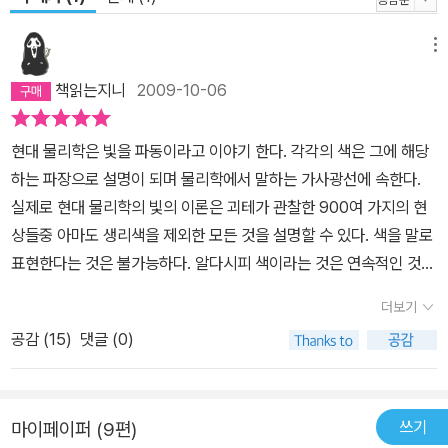
메뉴
책읽는지니
2009-10-06
현대 물리학은 빛을 파동이라고 이야기 한다. 각각의 색은 그에 해당
하는 파장으로 설명이 되며 물리학에서 말하는 가사광선에 속한다.
실제로 현대 물리학의 빛의 이론은 괴테가 관찰한 900여 가지의 현
상들중 아마도 생리색을 제외한 모든 것을 설명할 수 있다. 색을 말로
표현한다는 것은 불가능하다. 알다시피 색이라는 것은 연속적인 것이
며 인간의 언어는 연속적일 수 없기 때문이다. 다시말하면, 괴테가 말
더보기
하는 색채론 또는 색채 관찰은 부정확 할 수 밖에 없다. 그럼에도 이
공감 (
15
)
댓글 (0)
책이 대단한 점은 현대 환원론에 대한 비판이다. 괴테가 이 책을 쓸 당
시 환원론을 비판하고자 했는 지는 알 수 없으나, 뉴턴등을 신랄하게
비판한 걸 봐서는 분명히 그랬던 것 같다.자연을 쪼개고 다시 붙으면
쓰기
마이페이퍼 (9편)
붙이기 전의 상태가 된다는 환원론... 현대 과학이 가진 한계라고 근래