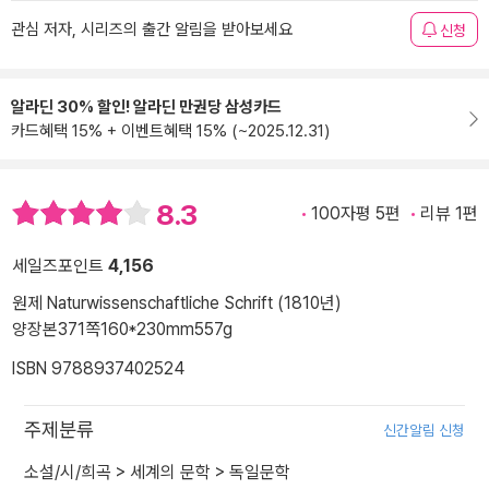
관심 저자, 시리즈의 출간 알림을 받아보세요
신청
알라딘 30% 할인! 알라딘 만권당 삼성카드
카드혜택 15% + 이벤트혜택 15% (~2025.12.31)
8.3
100자평 5편
리뷰 1편
세일즈포인트
4,156
원제 Naturwissenschaftliche Schrift (1810년)
양장본
371쪽
160*230mm
557g
ISBN 9788937402524
주제분류
신간알림 신청
소설/시/희곡
>
세계의 문학
>
독일문학