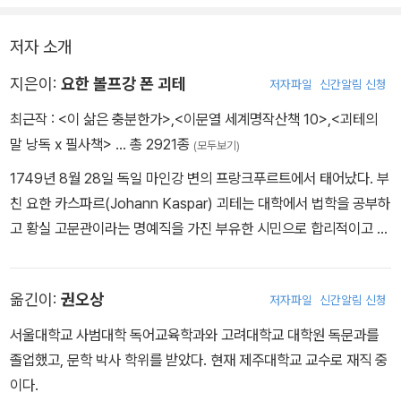
저자 소개
지은이:
요한 볼프강 폰 괴테
저자파일
신간알림 신청
최근작 :
<이 삶은 충분한가>
,
<이문열 세계명작산책 10>
,
<괴테의
말 낭독 x 필사책>
… 총 2921종
(모두보기)
1749년 8월 28일 독일 마인강 변의 프랑크푸르트에서 태어났다. 부
친 요한 카스파르(Johann Kaspar) 괴테는 대학에서 법학을 공부하
고 황실 고문관이라는 명예직을 가진 부유한 시민으로 합리적이고 이
지적인 성격이었다. 프랑크푸르트 시장의 딸인 어머니 카타리나 엘리
자베트(Katharina Elisabeth)는 라틴계 특유의 풍부한 감정과 활달
옮긴이:
권오상
저자파일
신간알림 신청
하고 명랑한 성격의 여성으로 어린 아들에게 동화를 들려주고 인형극
을 접하게 하여 아들의 예술 감각을 일깨워 주었다. 괴테는 1765년 1
서울대학교 사범대학 독어교육학과와 고려대학교 대학원 독문과를
0월 부친 뜻에 따라 라이프치히대학에서 법학 공부를 시작한다. 177
졸업했고, 문학 박사 학위를 받았다. 현재 제주대학교 교수로 재직 중
1년 8월 법학석사 학위 시험을 치른 뒤 고향으로 돌아간다. 고향에서
이다.