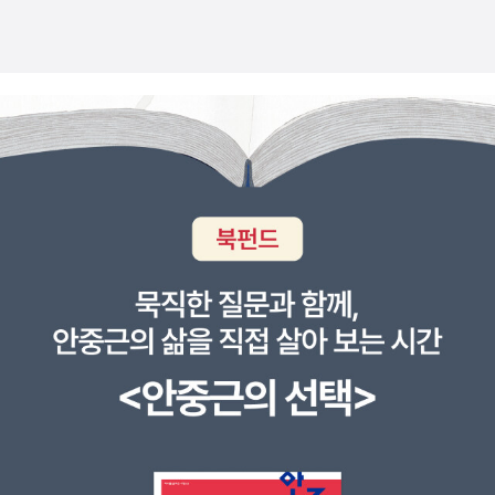
이버캐스트 도무지 괴테는 쓴 책, 번역된 책이 너무 많아,
지만,중략..)포도주는 붉은 포도주였다. 그래서 그 포도주가 엎질러진
유를 두고 읽을 작정이다(*나중에 사두긴 했지만, 아직은 탐독하지
대 물리학이 입증하고 있듯이, 자연의 기본 구조 자체가 <가능성>으
he external; and so we must necessarily think of science a
따라가기(즉, 읽어가기) 정말 벅찹니다. 소설은 그래도 대략 읽을 만
파리 생탕투안 문밖 좁디좁은 길거리는 시뻘겋게 물들여지고 말았다.
않았다). '러시아 형식주의'를 유럽(프랑스)에 최초로 소개한 것
로 존재하는 것이므로, 직관에 의해서든 그리고 이성적 추리에 의해
s art if we expect to drive any kind of wholeness from it. N
합니다. <친화력>도 재밌고요. <파우스트>에 관해서는 좀 더 길게
톱질하던 사나이의 손에 든 장작개비에 빨간 물이 들었고, 갓난아기
으로 잘 알려진 불가리아 출신의 문학이론가 츠베탕 토도로프의 <산
서든 자연에 대한 접근의 가능성은 열어놓아야 한다고 말하면서 하이
orshould we look for this in the general, the excessive, but,
쓴 글도 있는데, 워낙 어려운(그래서 동화되기도 여전히 ㅠ.ㅠ 힘들
를 달래던 아낙네의 앞이마에도 머리에 다시 동여맨 헌 수건에도 빨
문의 시학>(예림기획)이 번역돼 나왔다(*토도로프에 관해서는 이전
젠베르크는 두 사고방식 사이의 궁극적인 공존 가능성을 조심스럽게
since art is always wholly represented in every individual w
고) 작품임을 다시 확인하는 계기가 됐다는...@--@ 그럼에도 시즌
간 물이 들었다. 게걸스럽게 술통 조각을 물어뜯던 패들의 입 가장자
에 다룬 바 있다). 토도로프를 아는 이라면, 그거 번역이 있지 않어?
모색하고 있다. 괴테로부터 배울 점은 우리가 하나의 기관, 즉 합리적
ork of art, so science ought to reveal itself completely in e
별로(^^;) 꾸준히 읽어오고 있습니다. 십대 중반, 이십대 중반, 삼십대
리에도 범의 잔등 같은 얼룩이 져 있었다. 포도주가 또다시 거리의 자
란 생각이 들텐데, 맞다. 지난 92년에 문예출판사에서 <산문의 시학
분석에 의존함으로써 다른 모든 기관을 위축시킬 필요는 없다는 것이
very individual object treated.(Verso판, 27쪽)문제의 단어는 t
중반... 흠, 사십대 중반쯤 다시 읽으면 어떤 느낌일지, 벌써부터 궁금
갈 위에 엎질러지고, 그곳의 많은 사람들을 새빨간 피로 물들일 그때
>이라고 번역돼 나왔고, 아직 절판되지 않았다. 두 번역본의 차이점
다.”괴테 <색채론> 번역자 장희창 서문 中 p20 <색채론>에는
his(이것을)로번역돼 있다.짐작대로 지시대명사다(그건 내가 갖고 있
하네요.
가 바야흐로 다가오고 있었다.-60-마을, 술집 앞, 포도주통이 엎질러
은 전자가 불어 원본의 번역이고, 후자는 영역본의 번역이라는 점이
수학적 수식이나 공식은 하나도 나오지 않는다. 그러나 그의 관찰과
는 러시아어본에서도 마찬가지다). 국역본의 두 역자는 이 '이것'을 서
진 에피소드는 붉은 포도주처럼 시뻘건 이미지로 격하게 다가온다.그
다. 영역본에는 조나단 컬러가 쓴 서문이 들어가 있고, 불어본에는 영
인식의 연결들이 ‘논리력, 추리력, 분석력, 정확성’을 추구하려는 수학
로 다르게 본 것이다. 그렇다면 문맥상 무엇이어야 할까? 괴테가 이
리고, 페이지를 많이 넘겨, 시간이 많이 흘러 어느 아침점점 날이 새어
역본에 빠져 있는 '형식주의가 남긴 방법론상의 유산'이 1장으로 들어
적 혹은 합리적 사고가 아니라고 나는 볼 수 없다. <색채론>의 저작
대목에서'기대하는' 것이 '전체성'이므로 '찾으려는' 것 역시 '전체성'이
마침내 햇빛이 고요한 나뭇가지 끝에 닿자 고개 너머에도 햇살이 퍼
가 있다(그래서 더 두껍다). 참고로, 이 <산문의 시학>에는 아주 난해
의도처럼 괴테는 자연과학적인 사고에 치중하지 않으려 했고 그의 많
라고 보아야 하지 않을까? 아무려나 이 대목의 번역은 어느 한쪽이
졌다.햇빛에 비친 성안의 분수는 핏물로 변했고, 돌 얼굴들도 마치 피
한 20세기 러시아 시인 흘레브니코프에 대한 글도 한편 실려 있다.
은 작품들이 그러한 점을 보여주고 있다. 괴테는 색채론 외에도 식물
수정되어야 한다. 중의적으로 해석될 수 있는 부분도 아니고 의역/직
로 물들여진 듯이 보였다. 새들의노랫소리가 드높은 하늘에 울렸다.
번역은 새로 나온 예림기획본이 더 낫다. 문예출판사본은 연대 국문
학, 해부학, 광물학, 지질학 등 광범위하게 관심을 보였다. 좋은 글쓰
역과도 무관하기 때문이다.'번역가의 과제'를 실행하는 것은 언제나
그리고 후작 나리의 침실의 비바람을 맞은 큰 창문턱에서 한 마리의
과 대학원생들의 번역인데(역자는 신동욱 교수로 돼 있다), '시제'를
기라면 홍세화는 위 대목에서 괴테의 이런 점을 짚어줬어야 했다. <
어려운일이다...08. 11. 07.P.S. 참고로, 차봉희 편역, <현대사회와
작은 새가 있는 힘을 다해 즐거운 노래를 지저귀고 있었다. 그 바람에
'시대'로 '인칭'을 '인물'로 번역하는 식이다. 멀찍이 두고 읽는다면 눈
색채론>이 “20세기 중반에 접어들면서 자연과학의 기계론적, 환원
예술>(문학과지성사, 1980)에도 '인식비평 서론'이 번역돼 있는데,
그곳에 있던 돌 얼굴은 자못 깜짝 놀라 입을 딱 벌리고 아래턱을 떨어
에 띄지 않겠지만, 정독하기엔 좀 무리가 있는 책. 그렇다고 해서 예림
주의적 사고방식의 위험성을 반성하는 차원에서 재조명”(<색채학>
같은 대목이 이렇게 옮겨져 있다. '지식은 성찰과 마찬가지로 전체적