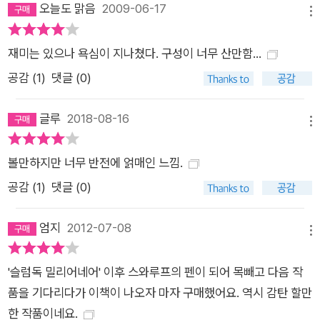
오늘도 맑음
2009-06-17
사기에 당했다는 것을 알게 된다. 그러던 그가 어떻게 갑자기 할
메뉴
리우드 영화 제작자로 변신하여 비키 라이의 마지막 파티에 참석
재미는 있으나 욕심이 지나쳤다. 구성이 너무 산만함...
할 수 있었을까? 아룬 아드바니 사건 조사기자. 사회정의 구현이
라는 대의를 품고 자신의 칼럼을 통해 기득권의 부정부패상을 고
공감 (
1
)
댓글 (0)
발한다. 비키 라이를 강력하게 비판해왔지만, ‘진정한’ 정의 구현
을 위해 비키 라이 살인자를 찾는 데 전력을 기울인다. 각 용의자
글루
2018-08-16
메뉴
들은 서로의 존재를 알지 못한 채 유기적으로 얽히고설키며 한 사
건에 대한 거대한 인과관계를 만들어낸다. 사건 배경부터 발생,
볼만하지만 너무 반전에 얽매인 느낌.
해결까지 이르는 과정에서 이들의 모습은 결코 평면적이지 않다.
공감 (
1
)
댓글 (0)
6인의 용의자들은 인간 군상의 집합이라 할 수 있으며, 독자들은
이들의 변화무쌍한 행보를 통해 선과 악, 정의와 불의, 용서와 단
엄지
2012-07-08
메뉴
죄 등 인간의 양극성에 대한 명확한 구분과 절대적인 판단을 좀처
럼 내릴 수 없다. 이 책이 사건 해결에 초점을 두고 있기보다 각
'슬럼독 밀리어네어' 이후 스와루프의 펜이 되어 목빼고 다음 작
용의자들의 개인적 삶의 궤적을 면밀히 따라가고 있는 것은 이러
품을 기다리다가 이책이 나오자 마자 구매했어요. 역시 감탄 할만
한 양극성의 배경과 본질을 파헤치기 위함이라 할 수 있다. 그러
한 작품이네요.