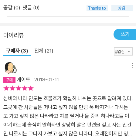
나 무엇보다도 비카스 스와루프를 최고의 입담가로 만드는 것은
공감 (
0
)
댓글 (0)
바로 ‘반전’의 미학이라고 해도 과언이 아니다. 628쪽이라는 다
소 많은 분량에도 불구하고, 예상치 못한 순간에 허를 찔러 독자
들이 잠시도 방심할 수 없게 하며, 통쾌하고 기분 좋은 충격이 적
쓰기
마이리뷰
재적소에서 기다린다. 비카스 스와루프는 이번 책에 대해 “세 번
의 반전을 각오하라!”라고 호언하기도 했는데, 특히 마지막 반전
구매자 (3)
전체 (21)
은 도스토옙스키의 『죄와 벌』의 주인공을 연상케 하며 인간의 양
극성에 대한 소름 돋는 시선을 보여준다. 비판 의식, 해학과 익살,
메뉴
서정성…… 결론은 진한 인간애 전작과 마찬가지로 『6인의 용의
케이토
2018-01-11
자』는 해학과 익살, 코끝 찡하게 하는 서정성으로 가득하며, 부조
리한 현실과 비참한 삶 속에서도 용기와 희망을 잃지 않고 인간의
신비의 나라 인도는 호불호가 확실히 나뉘는 곳으로 알려져 있다.
보편적인 가치를 수호하며 행복한 세상을 꿈꾸는 사람들의 이야
그곳에 간 사람들은 떠나고 싶지 않을 만큼 푹 빠지거나 다시는
기를 통해 진한 인간애를 호소한다. 날이면 날마다 사회의 쓰레기
또 가고 싶지 않은 나라라고 치를 떨거나 둘 중의 하나라고들 이
를 만나는 직업이 별 수 있겠나. 하지만 이따금 미망인의 눈물을
야기하는데 솔직히 말하자면 상당히 많은 편견을 갖고 사는 인간
닦아주거나 실종된 아이를 엄마의 품으로 되돌려줄 때가 있다. 내
인 나로서는 그다지 가보고 싶지 않은 나라다. 오래전이지만 영화
가 버틸 수 있는 힘이지. (…) 어린 아들이 둘 있어. 범죄자, 살인자