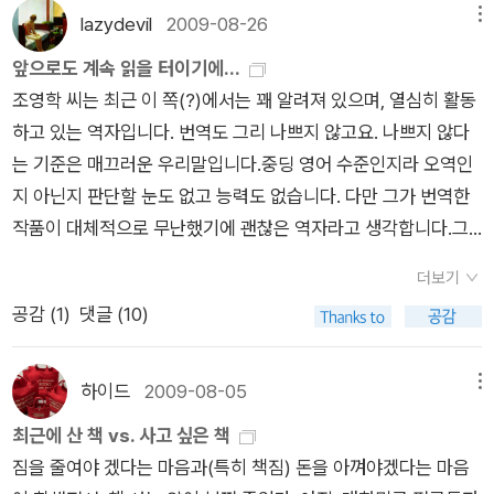
과 현대, 동양과 서양을 통틀어 엄선한 물만두표 '죽기 전 읽어야
해야하는 그런 상황에서도 살아남는 사람들의 이야기가 이토록
용의자'책으로 안보신분계시다면 꼭꼭꼭 보시길...
수 있다는 것을 새삼 깨달았습니다. 세상의 끝에 내가 있다 CN
lazydevil
2009-08-26
메뉴
할 추리소설 필독서 200선'이다. 추리소설의 여왕 애거서 크리스
아프고도 기쁜지 잊고 있었다.<차일드 44>는 장르를 달리 하지
N 앵커 앤더슨 쿠퍼의 어린 시절과 청년기, 언론인이 되고나서의
앞으로도 계속 읽을 터이기에...
티, 괴도 뤼팽 시리즈로 유명한 모리스 르블랑, 정통 추리소설의
만, 연장선상에 있다고 봐도 좋을 책- 스탈린 치하의 '완벽한 사회
생활 등에 대해 직접 고백한 자서전. 외가가 미국에서 손꼽히는
조영학 씨는 최근 이 쪽(?)에서는 꽤 알려져 있으며, 열심히 활동
대가 엘러리 퀸에서부터 사회에 대한 시각을 날카롭게 녹여낸 히
주의 국가 건설'이라는 목표 아래, 범죄가 없는 깨끗하고 살기 좋
재벌가이고 어머니가 유명 디자이너여서 어릴 때 남부러울 것 없
하고 있는 역자입니다. 번역도 그리 나쁘지 않고요. 나쁘지 않다
가시노 게이고와 유쾌함과 치유를 동시에 선사하는 미야베 미유
은 나라에 살고 있다고 믿어야 하는 사람들의 이야기가, 범죄 그
이 살았는데, 아버지와 형의 잇단 죽음으로 부나 명예, 그리고 인
는 기준은 매끄러운 우리말입니다.중딩 영어 수준인지라 오역인
키까지 153명 작가의 200개 작품에 대한 리뷰를 모았다. 중략~
자체보다 더 깊게, 와닿았다. 책 분량이 결코 만만치 않으나 버릴
생이라는 것에 회의를 느끼고 죽음으로부터 가장 가까운 전쟁터
지 아닌지 판단할 눈도 없고 능력도 없습니다. 다만 그가 번역한
나만 좋으면 그만이지 <별 다섯 인생> 은 에세이다.신간도서 소
곳이 한 군데도 없다(사실, 라이사를 노리는 음흉한 의사이야기
에서 보도를 하는 저널리스트가 되었다고 합니다. 본인의 목소리
작품이 대체적으로 무난했기에 괜찮은 역자라고 생각합니다.그
개에 올라 온 글은...물만두라는 이름으로 10년간 활동한 서평 블
는 없어도 되겠더라만'')고 생각될 만큼 흡입력도 좋은 작품이었
로 담담하게 쓰여있어서 더욱 마음에 와닿았고, 이 책 읽고 이 분
럼에도 전 조영학 씨가 역자로 이름을 올라오면 일단 거부감을 느
로거 홍윤의 비공개 일기를 모은 에세이. 스물다섯의 나이에 진행
다.결국, 아주 유명한 전쟁 소설 <캐치22>를 덜컥 구입- 아직 읽
팬 되어서 뉴스도 챙겨보고 인터넷에서 이 분이 진행하는 토크쇼
더보기
낍니다. 조영학 씨가 번역한 작품에서 반복되는 사소한 몇 가지가
성 근육병을 판정받은 그녀는 마흔둘에 세상을 뜨기 전까지 방대
지 않아 좀 부끄러우려나? 그 외에도 스탈린이나 레닌 치하의 소
도 찾아보고 있네요 ㅎㅎ 소셜 애니멀 가상의 두 인물의 일생을
공감 (
1
)
댓글 (10)
매우 거슬리기 때문입니다. 불필요한 곳에서 ‘오버’한다는 선입견
한 양의 독서를 하면서 꾸준히 서평을 올려 많은 독자들의 사랑을
련이 무척 궁금해졌다는. 나는 확실히, 단편 보다는 장편이 좋
통해 성공을 결정하는 요인은 무엇인지에 대해 분석한 내용인데
때문이죠.일단 필요이상의 비속어를 남발하는 것이 눈에 거슬려
받았다. 고인의 1주기를 기리며 출간된 이 책에는 서로에게 힘이
다. 그것은 나라는 사람이, 문체의 힘이라거나 문장이 주는 아름
요, 저는 성공 보다도 인간의 일생을 관찰하는 데 있어 교육학, 인
요. 기본적으로 욕은 욕으로 번역하면 된다고 생각합니다. 그런데
되어 준 가족 이야기, 바깥세상과의 소통 통로였던 서평 활동 이
하이드
2009-08-05
메뉴
다움에 무감각하고 대신 서사가 가진 힘에 쉽게 감동하기 때문일
류학, 사회학, 심리학, 경영학, 정치학 등 무수히 많은 학문이 적
종종 과도하게 생동감을 부여하려는 듯 우리말 욕으로 번역하는
야기, 인터넷을 통해 맺은 인연 이야기 등을 비롯해 그녀의 단상
최근에 산 책 vs. 사고 싶은 책
것이다. 두 번째로 만난 조이스 캐롤 오츠의 <멀베이니 가족>은
용될 수 있다는 점이 더욱 인상적이었어요. 여러 학문에 두루두루
경우가 있습니다. 제임스나 데이비드같은 이름을 가진 미국인이
과 삶의 흔적들이 고스란히 담겨 있다.지금 주문하면 12월 2일
짐을 줄여야 겠다는 마음과(특히 책짐) 돈을 아껴야겠다는 마음
800여 페이지에 달하는 굉장한(?) 책이지만, 그 이야기가 너무
관심이 많고, 사람의 인생뿐 아니라 사회를 전체적으로 조망하는
우리말 욕을 하는 것 같아 시쳇말로 깹니다. 원작의 분위기를 생
출고 예상으로 나온다.