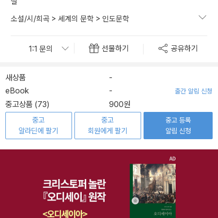
설
소설/시/희곡
>
세계의 문학
>
인도문학
선물하기
공유하기
새상품
-
eBook
-
출간 알림 신청
중고상품 (73)
900원
중고
중고
중고 등록
알라딘에 팔기
회원에게 팔기
알림 신청