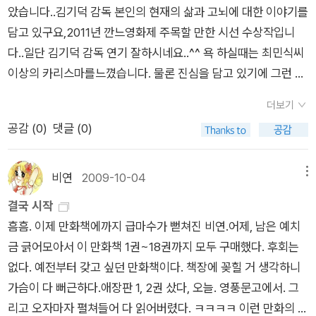
선택하셨고... 물만두 2008-10-27 10:05 댓글달기 | 삭제 | UR
책은 아니었다. 다 읽고 났음에도 내가 뭘 읽었나 싶다. '슬
았습니다..김기덕 감독 본인의 현재의 삶과 고뇌에 대한 이야기를
하고 싶은 책입니다. 닥치고 정치 사실 베스트셀러를 바로바로
L 주제에 충실하려던 것보다는 그저 순오기님께 축하 인사를 드
럼독 밀리어네어'에서 보여준 판타지와 위트를 기대했으나, 구성
담고 있구요,2011년 깐느영화제 주목할 만한 시선 수상작입니
챙겨서 읽는 편은 아니고, 읽더라도 일부러 한참 뒤에 읽는 편인
리려던 것이었답니다^^ 므흣~ 감사합니다.
물만두 2008-10-2
의 산만함과 사건들의 개연성 부족으로 인해 전작에 훨씬 못미치
다..일단 김기덕 감독 연기 잘하시네요..^^ 욕 하실때는 최민식씨
데요, 이 책은 워낙 화제라서 읽어봤는데 예상 외로 좋았어요. 한
7 10:09 댓글달기 | 삭제 | URL 마노스케 사건 해결집 - 나누시
는 작품이다. 더군다나 등장인물 중 어느 한명도 나의 마음을 끄
이상의 카리스마를느꼈습니다. 물론 진심을 담고 있기에 그런 표
국 정치의 문제의 원인을 정치인들이 사용하는 언어의 문제에서
후계자, 진실한 혹은 소소한 일상 미스터리 하타케나카 메구미 지
는 매력이 없으니...
현들이 가능하겠지요..아시는 분들은 아시겠지만, 이 분 자신의
찾는 점이 인상적이었고, 책부터도 어려운 정치학적 개념을 최대
음, 김소연 옮김 / 가야북스 감사히 잘 읽겠습니다(_ _) 그리고20
더보기
조감독 이였던 '장훈'이라는 감독하고의이야기들... 여기서도 많
한 배제하고 일반 독자들이 이해하기 쉬운 언어로 문제의 핵심을
10년 1월, 새해에 우리 독서회원들이 같이 읽으면 좋을 추리소설
공감 (
0
)
댓글 (0)
이 나옵니다..상당히 배신감을 많이 느끼신것 같더군요... 개인적
제시한 점이 이 책의 최대 장점이 아닐까 싶습니다. '나꼼수'의 인
도 추천해 주었었고... 물만두 2010-01-25 11:50 댓글달기 | 삭
으로 이해도 가고 공감도 갑니다만,용서하시길 바랍니다..개인적
기에 힘입은 덕도 있지만, 이런 책이 베스트셀러로 사랑받는 것을
제 | URL 사회 부패를 다룬 미스터리 6인의 용의자 수도원의 죽
으로 감독께서 생각 하시는 배신이란 개념을 우리 일상에 대입해
보면 우리 국민들이 정치에 관심도 많고, 좋은 책이 있으면 기꺼
비연
2009-10-04
메뉴
음 부패의 풍경 미륵의 손바닥 제가 지금 사회, 부패란 단어로 조
본다면세상의 거의 모든 자식들은 다 배신자 아니겠습니까.. 부모
이 읽어볼 의향도 있는 것이겠지요. 이 책의 인기가 한 번의 열풍
결국 시작
사한 작품입니다. 대부분 추리소설은 사회의 부패를 반영합니다.
의 뜻대로 되는 자식이 얼마나되겠습니까... 하지만부모의 마음으
으로 그치지 않고 계속 이어져서 한국 정치에도 좋은 영향으로 작
흠흠. 이제 만화책에까지 급마수가 뻗쳐진 비연.어제, 남은 예치
그 부패가 무엇이냐에 달려있죠. 개인이냐, 사회냐, 국가냐 말입
로 '쿨'하게 용서하시길 바랍니다..그리고 하고자 하시는 영화에
용했으면 좋겠습니다. 방랑식객 자연 그대로의 재료로 한국인의
금 긁어모아서 이 만화책 1권~18권까지 모두 구매했다. 후회는
니다. 범죄란 단지 개인의 문제로 치부하기 어렵다는 게 제 생각
대한 욕심과 이에 미치지 못하는 현실에 대한 고뇌도조금만 욕심
입맛에 맛는 건강한 음식을 만드는 요리사님이 우리나라 방방곡
없다. 예전부터 갖고 싶던 만화책이다. 책장에 꽂힐 거 생각하니
입니다. 잔인한 작품은 뺐고요. 우리나라 작품은 없습니다. 추리
을 줄이시면 훨씬 마음이 평화롭지 않을까 합니다.. 제가 영화현
곡부터 일본, 중국 등을 누비며 요리를 만드는 내용입니다. 읽는
가슴이 다 뻐근하다.애장판 1, 2권 샀다, 오늘. 영풍문고에서. 그
소설을 잔인과 폭력이라는 보여지는 면이 아닌 그 이면의 현실 세
장에대해서전혀 모르지만, 겉으로 보기에 하나 배교해본다면 동
것만으로도 풀 냄새가 나는 것 같고 푸근하고 마음이 정화되는 것
리고 오자마자 펼쳐들어 다 읽어버렸다. ㅋㅋㅋㅋ 이런 만화의 특
계가 안고 있는 더 잔인함을 표현하려는 거라 생각하신다면 부담