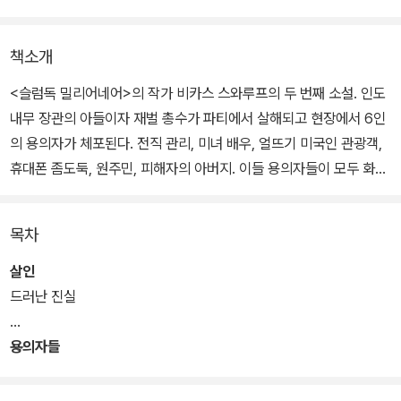
책소개
<슬럼독 밀리어네어>의 작가 비카스 스와루프의 두 번째 소설. 인도
내무 장관의 아들이자 재벌 총수가 파티에서 살해되고 현장에서 6인
의 용의자가 체포된다. 전직 관리, 미녀 배우, 얼뜨기 미국인 관광객,
휴대폰 좀도둑, 원주민, 피해자의 아버지. 이들 용의자들이 모두 화자
로 등장하여 인간의 양극성을 펼쳐 보인다.
목차
소설은 각 용의자들의 개인적 삶의 궤적을 면밀히 따라간다. 각 용의
자들은 서로의 존재를 알지 못한 채 유기적으로 얽히고설키며 한 사
살인
건에 대한 거대한 인과관계를 만들어낸다. 그들은 처음에는 자신이
드러난 진실
범인일 수 없다는 무언의 항변을 하지만, 뒤로 갈수록 범인의 혐의가
충분한 정황들이 펼쳐진다.
용의자들
또한 소설 속에는 탐욕스런 전직 관리에게 '간디'의 영혼이 빙의되는