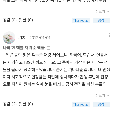
슈도 그닥 박력이 없다. 물론 독자들의 판타지에 부흥하기 위함이
해 역사상 가장 위대한 혁명들이 탄생했다. 프랑스, 중국, 러시아,
겠지만 레이첼과 보슈의 베드신은 뜬금없다. 코넬리 작품은 이제
더보기
멕시코, 알제리와 베트남. 하지만 인도는 아니다. 우리 중산층은
실종 하나만 남겨두고 있는데 당분간은 안 읽을 생각이다. 이
공감 (
0
)
댓글 (0)
현실에의 안주를 맹종한다. 삶의 기준이 저하되는 현실에도 무관
책의 전개는 나의 예상에서 벗어나지 않는 전개였다. 제목에서 이
심하고, 가난한 사람들의 곤경에도 냉담하다. 그들은 오직 마구잡
미 내용을 암시해 주시기도 하고.. 재미는 있는데 임팩트 있게 다
이식 소비에만 탐닉한다. 인도는 이미 관음증 환자들의 국가가 되
가올 정도는 아니었다. 스티븐킹의 서문에서 무섭다고 엄
키치
2012-01-01
메뉴
었다. 교활한 시어머니와 고통 받는 며느리를 그린 허망한 연속극
청 겁을 주고, 표지사진도 밤에 혼자 보기 무서워서 좀 겁을 먹었
나의 한 해를 채워준 책들
에 빠지고, 타인의 불행이 낳은 시체를 뜯어먹으며, 유명 연예인
는데 내용은 그 정도로 무섭지는 않다. 중간중간의 로맨스가 무서
일년 동안 읽은 책들을 대강 세어보니, 외국어, 학습서, 실용서
의 파탄난 결혼에 군침을 흘린다. 그러는 동안 깜빡거리는 TV 화
움을 감쇄해주는 듯 싶고... 범인은 예상밖의 인물이긴 하나 상상
는 제외하고 139권 정도 되네요. 그 중에서 가장 마음에 남는 책
면에 비친 뇌물수수 정치가의 행태에도 조금씩 관대해지는 것이
보다는 덜 그로테스크하다. 그럼에도 불구하고 점차 고조되는 스
들을 골라서 정리해보았습니다. 순서는 가나다순입니다. 내 인생
다. (p.613) 아직 카스트 제도가 남아있고, 빈부의 격차가 심하
릴은 엔터테이닝하기에는 적격있었다. 히가시노 게이고의 소
이다 사회적으로 인정받는 직업에 종사하다가 인생 후반에 진정
며, 드넓은 땅에 수많은 인구를 보유한 나라, 인도. 특별한 이미지
설 중 읽은 것은 '붉은 손가락' 하나 밖에 없을 때, 이 작가는 왠지
으로 자신이 원하는 일에 눈을 떠서 과감히 전직을 하신 분들의
를 지니고 있으나 사람 사는 사회란 다 거기서 거긴 것 같다는 생
정이 가지 않았다. '붉은 손가락'에서 '아웃'을 쓴 기리노 나쓰오와
이야기가 담긴 책입니다. 올해 최고로 hot한 소설 중 하나인 <7
각이 든다. 탐욕과 부패, 집착과 폭력, 무관심과 이기심, 인간이
유사한 분위기가 느껴져서 인지 나의 취향이 아닐 거라는 편견을
더보기
년의 밤>의 저자 정유정 작가님의 이야기도 나옵니다. 아마 의료
지닌 거친 속성은 어떠한 환경에서도 독버섯처럼 자라나 사람들
가지고 있었다. 그렇게 책장에 꽂혀만 있던 백야행이 영화로 만들
공감 (
2
)
댓글 (0)
계통에 종사하시다가 작가가 되셨다고 하죠. 대부분의 자기계발
의 약한 부분을 공략해 살금살금 뿌리를 내린다. 마침 요즘 본 드
어진다기에 별 기대를 않고 봤는데... 다 읽은지 일주일이 지났건