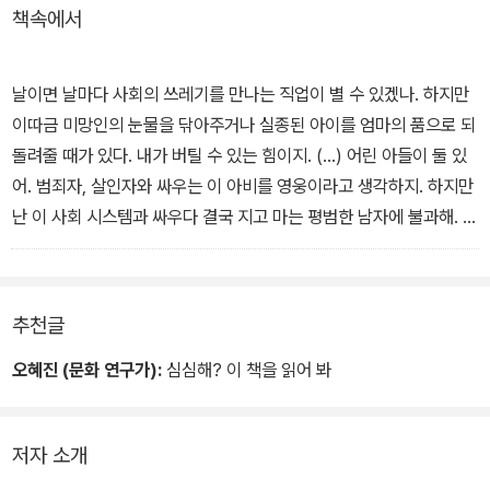
책속에서
바람에 선행과 악행을 번갈아 일삼고, 인도 최고 여배우의 도플갱어
가 나타나 발리우드를 농락하고, 결혼 사기인 줄 모르고 인도에 홀로
온 미국인이 우여곡절 끝에 우연히 영웅적 업적을 이루어 미국 대통
날이면 날마다 사회의 쓰레기를 만나는 직업이 별 수 있겠나. 하지만
령의 표창을 받는 등의 에피소드들이 담겨 있다.
이따금 미망인의 눈물을 닦아주거나 실종된 아이를 엄마의 품으로 되
돌려줄 때가 있다. 내가 버틸 수 있는 힘이지. (…) 어린 아들이 둘 있
작가 비카스 스와루프는 이처럼 제각각 엉뚱하고도 독특한 매력을 가
어. 범죄자, 살인자와 싸우는 이 아비를 영웅이라고 생각하지. 하지만
진 6인의 용의자들을 통해, 부조리한 현실과 비참한 삶 속에서도 용
난 이 사회 시스템과 싸우다 결국 지고 마는 평범한 남자에 불과해. 넌
기와 희망을 잃지 않고 인간의 보편적인 가치를 수호하며 행복한 세
무죄야. 그러니 널 풀어준다면 내겐 작은 승리가 되는 셈이지. - 본문
상을 꿈꾸는 사람들의 이야기를 들려준다. 책은 출간되자마자 여러
415쪽 중에서
언어로 번역, BBC 라디오 드라마로도 각색되었다.
추천글
“도대체 웬 개소리요, 모한?”
“진정한 진화는 우리 자신을 무로 환원하는 데서 비롯되는 걸세.”
오혜진 (문화 연구가):
심심해? 이 책을 읽어 봐
“이 양반 미친 거야?” 바블루가 티루무르티를 돌아본다.
“아뇨, 바블루. 그보다는 지금껏 감추고 있던 지식을 드러낸 것이라도
저자 소개
봐야 하오. 우린 지금 간디 바바의 부활을 목격하는 중이라오.”