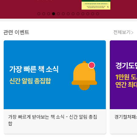
관련 이벤트
전체보기
가장 빠르게 받아보는 책 소식 - 신간 알림 총집
경기컬처패스
합