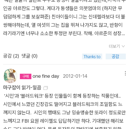
자가 아닌 생활을 통해 살아있다는 즐거움을 느꼈기 때문이다. 볼
모호한데 마지막 장면만은 여전히 기억난다. 한 어린 소년이 영주
을 6명의용의자들의 삶으로 펼쳐놓으면서 교묘하게 이어놓는다.
인공 아르잔도 그렇다. 게다가 동생들은 의붓엄마의 (하지만 무
라는 특별한 재능이 없다. 완전 평범하다는 뜻이다. 그러나 결국
의 집에 돌을 던져 창문을 깨는 장면이었다. 당시는 너무 어려서
6명의 삶은 전혀 연결될 것 같지 않으면서도 아주 작은 부분에서
덤덤하게 그를 보살펴준) 친아이들이니 그는 신데렐라보다 더 불
세상은 보통 사람들로 이루어져 있지 않은가? 특별하고, 소중하
그 돌의 의미를 이해하지 못했으나 지금은 알 수 있다. 위대한 혁
교차로처럼 맞물린다.역시 사람들의 삶이란 결코 혼자서는 살아
쌍해야하는데, 열 여섯의 그는 집을 뛰쳐 나가지도 않고, 반항이
고, 영예로운 사람들에게 봉사하는 게 본분인 진짜 보통 사람들
명은 늘 작은 불꽃에서 시작되는 법이다. _본문 619쪽
갈 수 없는 것이고 어딘가에서는 만나는 것인 모양이다.작가의 유
라기라기엔 너무나 소소한 투정만 부린다. 착해. 아르준의 성장일
말이다. (p.47) 최고의 여배우가 인기절정에 있을 때의 생각이
머감각은 생각지도 않은 곳에서 빛을 발한다.래리페이지가툭툭
기로 보기에도 조금 미흡하고, 그의 생명력 풍부한 아버지 라케시
다. 그러나 일생 최대의 위기를 맞이하고도 그러할까? 작가는 특
더보기
내뱉는 말도 안되는 인용들 속에서,전작'Q&A'의 주인공이름이 여
의 성장기로 보기에도 애매한 이야기인데, 읽다가 푸흡, 하고 몇
별해 보이는 사람도 실은 그저 보통 사람이라는 걸 이야기하고 싶
공감 (
2
)
댓글 (0)
배우의 대사속에 튀어나온다거나,'나는 체포되었다, 비키라이를
번씩 웃기는 했다. 가만....이 웃음은 그러니까 비웃음은 아닌데,
었던 게 아닐까 싶다. 함께 어울리는 생활이 즐거워 래리가 집으
살해한 혐의로'라는 문장속에서 작은 미소를 짓게 만든다.6명의
절반은 공감하지만 나머지는 글쎄다 싶은 웃음. 몇 안 되는 인도
로 돌아가기 싫었던 것처럼, 인간다운 대접을 받았을 때 에케티가
삶 하나 하나가 별도의 소설로 떼어낸다 없을 정도로 탄탄한 구조
배경의 소설을 읽었는데, 그 작가들은 하나같이 인도에 살아본 적
one fine day
2012-01-14
메뉴
꾹 다문 입을 열었던 것처럼, 악명 높은 테러단체에 소속된 단원
를 가지고 있으면서도각각의 삶이 연결되는 방식이 너무 정교해
이 있지만 영어권 국가에 더 친숙한 이들이다. 그들이 그려내는
도 IT 산업에 열광하는 젊은이 중 한 사람이었을 뿐이었던 것처
마구잡이 읽기-일곱
서 6편의 소설을 읽은 느낌이다.재매 자체를 본다면 분명히 전작
인도는 애증의 대상, 그러니까 계획이라고는 세울 수도 세울 생각
럼. 보통사람들이 원하는 건 단지 ‘생명과 자유의 권리’에 대한 보
'시인'과 '블러드워크' 등장 인물들이 함께 등장하는 작품인데..
을 뛰어넘었고 소설이 전하는 메세지도 전작을 뛰어넘었다.이 작
도 없는 가족 같은 건가 싶다. 미국내의 우리 '한민족 동포' 작가들
장이라는 원칙을 외면하고 정의를 짓밟으려는 기득권 세력에게
시인에서 느꼈던 긴장감도 떨어지고 블러드워크의 조밀함도 느
가의 다음 소설이 기다려지는 것은 이매 내가 그의 팬이 되었다는
은 어떨까, 생각해 봤다.
경종을 울리는 작품이다. 중산층은 국가의 양심이다. 따라서 상류
껴지지 않는다. 시인의 행태도 그냥 밍숭맹숭한 또라이 정도로만
증거일 것이다.영화화가 된다면 꼭 영화관을 찾아서 보고야 말것
층의 방종과 하류층의 패배주의를 바로잡는 도덕적 횃불 역할을
느껴지고 FBI 요원 레이첼도 답답하기만 하다. 기대했던 해리보
이라는 결심을 하게 만드는 책이다.강추 !!!
떠맡아야 한다. 현실에 도전하는 건 늘 중산층이었으며 그들에 의