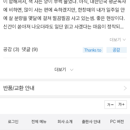
이 합해져서, 책 사는 양이 부쩍 줄었다. 아직, 대한민국 평균독자
길어서 오히려 힘들었다. 글쎄, 모든 일이 벌어졌을 때부터 균열
눈을 가지고 싶은 분들한테 추천하고 싶은 책입니다. 언어의 감
생하게 전달하는 것도 좋지만 선이라는 것이 있거든요.조영학 씨
에 비하면, 많이 사는 편에 속하겠지만, 한창때의 내가 일주일 안
과 몰락과 또다른 화합은 이미 예견되어 있었다고 봐야 할 것이
옥에서 지난해 내내 생각했고, 앞으로 살아가면서 고민할 문제를
의 경우 간혹 캐릭터 특유의 말투를 살리기 위해 생경하고 말투를
에 살 분량을 몇달에 걸쳐 찔끔찔끔 사고 있는셈. 좋은 현상이다.
다. 문제는 그 화합으로 나아가는 과정이 지나치게 고통스럽고 몰
제시한 책입니다. 재일교포인 저자가 일본어를 쓰고 일본어로 생
쓰기도 합니다. 가령 <가라, 아이야, 가라>에서 풀레라는 형사는
신간이 쏟아져 나오더라도 일단 읽고 사겠다는 마음이 정착되고
락의 과정이 반복적이어서 읽는 내가 지쳐버렸다는 데 있다. 이미
각하면서 재일동포의 주체성, 독자성을 주장하는 것에 대한 자기
늘상 “XX양아, ~~한다.” 식으로 말합니다. 마치 60년대 한국영
있다. 알라딘 적립금은 책사는데보다야구 보는데 잘 쓰고 있다.
멀베이니 가족의 아픔에 휘둘리느라 진이 빠져버린 나는 그들이
모순과 한일문제의 접근법에 대한 내용입니다. 언어는 학문은 물
화에서나 들을 수 있을 법한 말투죠. “김양아, 나는 이렇게 생각
더보기
책은 한권씩 두권씩 사다보니, 교보의 바로드림 혹은 당일배송되
보여주는 화합에도 별다른 감동을 느끼지 못했다.그래서, 조이스
론 사회문제에 접근하는 데 있어서도 중요한 문제라고 생각하는
한다.” 뭐 이런 말투요. 도대체 어떤 영어를 구사하길래 이 형사는
공감 (
3
)
댓글 (9)
는 상품이라면 알라딘을 이용하고 있다.(반반인듯. 그니깐, 나는
캐롤 오츠의 단편이 문득, 읽고 싶어졌다. <6인의 용의자>는
데요, 이 책을 읽으면서 한국인과 일본인이 사용하는 언어의 차이
다찌마와 리처럼 말하는 거죠? 시종일관 이런 말투를 고수하는
책을 주문하면, 가능한 빨리 내 손에 들어오는게 좋다. 택배회사
작가의 전작 <Q&A>를 정말, 감탄하면서 읽었기 때문에 기대를
가 곧 인식의 차이를 야기하고, 인식의 차이가 상호 간의 깊은 감
통에 정말 민망했습니다. “제나로 양아~”, “헨렌 양아~” 얼마나
아저씨들 고생하고, 그런거 걱정하는 오지랍과는 거리가 멀다.)
상당히 많이 한 작품이다.뭐, 이제는 영화 <슬럼독 밀리어네어>
정의 골을 낳는 것 같다고 생각했습니다. 진지한 주제라서 다소
더보기
민망했냐면, 중반 이후 큰 부상으로 사건 전개에서 아웃되었을 때
근 몇년간, 교보가 이렇게 호감으로 돌아서는 일이 생길 줄은 몰
가워낙 유명해졌기 때문에 모르는 사람이 드물 것이라 생각되지
어렵게 느껴지는 감이 없지 않지만 반드시 생각해보아야 할 문제
쾌재를 불렀습니다. 이제 민망한 말투를 읽지 않아도 돼!!!또 다른
랐다.예스가 당일배송 한 네번에 세번쯤 못 지킨 이후로, 예스에
만, 어쨌든 처음 읽었을 때의 감동과 재미가 아직도 기억나는 작
가 아닌가 싶습니다. 연인들을 위한 외국어사전 언어, 외국, 그
반품/교환 안내
불만은 작품해설입니다. 불확실한 정보를 불변의 사실인양 소개
정이 뚝 떨어졌고, 이렇게 서재질하고 있긴 하지만, 알라딘에서
품^^.. 그에 비해 <6인의 용의자>는 왠지 조금은 심심하달까. 이
리고 연애 ^^ 이렇게 제가 좋아하는 모티프가 많이 들어있어서
하는 용기와 중요하지 않은 정보를 침소봉대하는 무모함을 몇 차
외서리뷰 이벤트에서 나를 제외한 후, 알라딘에도 정이좀 떨어지
야기가 얽히고 설켜서 하나의 결론으로 치닫는 구성은 꽤 흥미롭
굉장히 재미있게 읽었습니다. 중국인 여성이 영국으로 어학 연수
례 보았습니다. 사용하고 있는 용어에 대한 이해조차 의심스러운
긴 했다.(하이드 뒤끝 쩝니다.)무튼,이렇게 책 사는 양이 줄었음
지만, 제목 그대로 6인의 용의자를 각각의 시선에서 바라본다는
를 가서 지내면서 사람도 만나고 연애도 하면서 문화차이도 겪고,
대목도 간혹 있었고, 언급하는 인물에 대해 제대로 알고 있는 걸
에도 불구하고,최근에산 책들은루이스 사폰이라는 이름에 덥썩
점에서 집중력은 떨어지는 편이다.결국은 읽는 내내 그래서 어찌
그러면서 인간적으로 성숙해지는 그런 내용이에요. 이 책의 원서
로그인
전체 메뉴
회사 소개
출판사 안내
PC 버전
까하는 생각이 들 때도 있었습니다. 문외한인 제가 봐도 특정 장
사기는 했는데, 당장 읽지 않지 싶어, 사면서도 찜찜하고, 역시 아
된 일이냔 말이다! 라는 생각에서 벗어나지 못해 정작 결말 부분
를 꼭 구해서 읽고 싶은데 아쉽게도 구하기가 참 어렵네요ㅠ 6