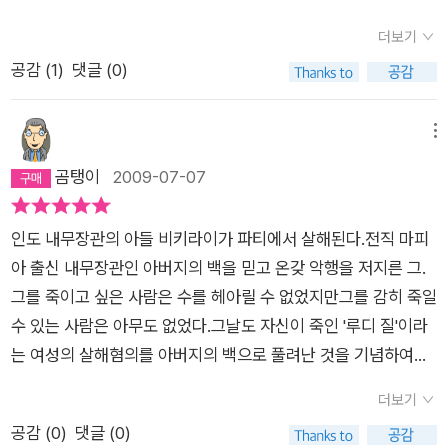
<시티 오브 조이>의 충격적 장면에서 받은 영향이 너무 컸나보
와 싸우는 이 아비를 영웅이라고 생각하지. 하지만 난 이 사회 시
더보기
다. 이후 조금 나아지기는 했어도 내 평생 인도를 방문할 날은 오
스템과 싸우다 결국 지고 마는 평범한 남자에 불과해. 넌 무죄야.
공감 (
1
)
댓글 (0)
지 않을 것 같은데, 이 책을 읽고 나니 인도의 모든 지역을 여행한
그러니 널 풀어준다면 내겐 작은 승리가 되는 셈이지. _본문 415
듯 화려하고 복잡한 도시, 장관을 이루는 사원, 사막과 초원, 바다
쪽 또한, 기상천외한 상상력을 발휘해 창조된 6인의 용의자들은
와 강, 부유한 저택과 가난한 슬럼가에 이르는 실로 다양한 모습
제각각 엉뚱하고도 독특한 매력을 발산하고 있다. 탐욕스런 전직
메뉴
을 보고 경험한 기분이 든다. 인도는 발리우드라는 말이 있을 정
관리가 시시때때로 ‘간디’의 영혼이 빙의되어 오락가락하는 바람
곰탱이
2009-07-07
도로 영화 산업이 발달된 나라로 꽤 재미있는 영화들이 많다. 영
에 선행과 악행을 번갈아 일삼고, 인도 최고 여배우의 도플갱어가
화 <슬럼독 밀리어네어> 역시 인상적이었기에 원작자인 비카스
나타나 발리우드를 농락하고, 어수룩하기 짝이 없는 미국인이 결
인도 내무장관의 아들 비키라이가 파티에서 살해된다.전직 마피
스와루프의 작품에 흥미가 생겨 구입한 책 <6인의 용의자>. 믿
혼 사기인 줄 모르고 인도에 홀로 왔다가 우여곡절 끝에 우연히
아 출신 내무장관인 아버지의 백을 믿고 온갖 악행을 저지른 그.
고 선택한 보답을 받았다. 부자와 거지가 모두 존재하는 수도 델
영웅적 업적을 이루어 미국 대통령의 표창을 받는 등 각각의 용의
그를 죽이고 싶은 사람은 수를 헤아릴 수 없었지만그를 감히 죽일
리, 우타르프라데시주의 중심지 러크나우, 화려한 발리우드의 도
자들이 벌이는 황당하면서도 공감을 불러일으키는 에피소드들은
수 있는 사람은 아무도 없었다.그날도 자신이 죽인 '루디 질'이라
시 뭄바이(구 봄베이), 웅장한 사원들을 비롯한 유적과 함께 고층
독자들에게 화자가 바뀔 때마다 새로운 소설을 읽는 듯한 참신함
는 여성의 살해혐의를 아버지의 백으로 풀려난 것을 기념하여성
빌딩이 장관을 이루는 콜카타(구 캘커타), 항구도시 첸나이, 갠지
과 중독성 강한 재미를 선사한다. 가족의 소중함과 돈과 명예의
대한 파티를 열었고 그 자리에서 그는 살해 당했다.살해 현장에서
스강이 흐르는 신성한 도시 바라나시, 서쪽의 사막 자이살메르 황
덧없음에 대한 절절한 깨달음을 주기도 하며, 홀대받는 원주민과
더보기
용의자로 지목된 사람은 모두 6명.그 파티에 왜 총을 들고 참석했
금요새. 동쪽에서 서쪽으로, 북부지역에서 남쪽지방까지 전 인도
기형으로 태어난 소녀 간의 순수한 사랑은 뭉클한 감동을 전한다.
공감 (
0
)
댓글 (0)
는지 명확히 설명하지 못하는 6명의 용의자들.피해자의 아버지