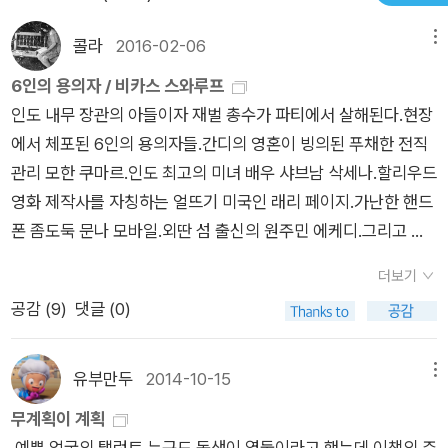
희망을 이야기 한다.지극히 사회성이 강한 소설이고 그러면서 지
민 ‘에케티’만은 가슴이 아프다. 답답한 섬에서 탈출해 멋진 나라
의 도리라 생각한다.
큐는 시청자들한테 슬럼을 정말로 경험하게 해줄 거예요.” “슬럼
극히 재미를 추구한 소설이다.소설을 다 읽고나서 인도에 절대로
콜라
2016-02-06
메뉴
에서의 생활을 꿈꾸었건만 그가 마주한 현실은 너무나 가혹한 것
은 관광 코스가 아니에요, 아가씨. 슬럼을 경험하려면 그곳에서
가고싶지 않다는 생각이 반이고 너무도 가고 싶은 생각이 반이다.
이었다. 벵골만의 안다만제도에서도 소안다만에 남아있는 원주
태어나야 해요.” 내가 코웃음을 쳤다. _본문 198쪽 비카스 스와
6인의 용의자 / 비카스 스와루프
역시 인도라는 나라는 그 자체로 오묘하고 신기한 힘을 가지고 있
민 옹게족. 옹게란 ‘사람’을 의미하는 것이라고 한다. 150센티미
루프의 문제의식은 책 말미에서 짙은 색채를 띤다. 그는 부정부패
인도 내무 장관의 아들이자 재벌 총수가 파티에서 살해된다.현장
는 나라임에 틀림없다.여전히 인도의 슬램을 무대로 하고 여전히
터에 새까만 피부와 후추머리, 지구상에서 멸종 위기에 처한 종족
를 근절하고 사회정의를 실현시킬 수 있는 유일한 길은 바로 시민
에서 체포된 6인의 용의자들.간디의 영혼이 빙의된 푸채한 전직
인도의 빈민들의 삶을 이야기 한다.여전히 돈을 가진 힘있는 자들
의 마지막 후손 에케티야말로 진정한 인간의 모습을 보여준 캐릭
들의 자발적 참여와 감시라고 말한다. 반면, 냉담과 무관심으로서
관리 모한 쿠마르.인도 최고의 미녀 배우 샤브남 삭세나.할리우드
은 가남하고 힘없는 이들을 착취하며 자신의 부를 채우고여전히
터다. 진짜 주인공은 바로 그가 아닐는지. 그리고 또 한사람 미국
거짓 민주주의와 진실에 대한 광기 어린 매도를 가능하게 하는 것
영화 제작사를 자칭하는 얼뜨기 미국인 래리 페이지.가난한 핸드
힘이 없는 사람들은 힘있는 사람들의 비리와 횡포에 신음하며 살
인의 경험 또한 특별한 것이었다. 사기를 당한 줄도 모르고 최고
도 바로 시민들이기에 진정한 정의와 평등의 구현은 시민의 권리
폰 좀도둑 문나 모바일.외딴 섬 출신의 원주민 에케디.그리고 피
아간다.그저 다음의 생에서는 부자로 태어나서 살아갈 수 있기만
의 미인과 결혼하기 위해 텍사스에서 뉴델리까지 날아온 지게차
인 동시에 의무라고 말한다. 그리고 그 근저에는 양심과 신의, 타
해자의 아버지 자간나트 라이.이 6명의 용의자가 얽히고 섥혀서
을 바라며 현세의 삶을 견딜 뿐.아무런 희망이 없을 것 같은 이 나
더보기
운전자 ‘래리 페이지’. 두 시간동안 미친 듯이 달려 돌고 돌아 허름
인에 대한 배려와 인간애가 깔려 있어야 한다고 말한다. 따라서
흥미로웠다.아쉬웠던건,에피소드가 너무 길다보니 앞의 내용이
라에서작가는 어떤 희망을 발견하게 되었을까?이 소설에서 말하
공감 (
9
)
댓글 (0)
한 호텔에 내려주는 택시기사, 아이를 안은 여인에게 돈을 주자
이 작품 역시 전작과 마찬가지로 강력한 휴머니즘에 기초하여 인
생각나지 않아몇번이고 앞내용을 다시 훑어야 했다.p619인도의
고자 하는 작은 희망은 무엇일까?'위대한 혁명은 작은 것에서 시
벌떼처럼 모여드는 거지들, 짜고 치는 수법으로 돈을 갈취하는 호
간의 자유와 박애 정신, 권선징악의 당위성에 강하게 호소함으로
부패와 선과악,정의와 불의,계급적 갈등을 우회적으로 얘기하고
작된다'는 책속의 글로 나타내는 바와 같이비키라이라는 작은 비
텔관계자, 거짓간판을 걸어놓은 사기꾼 탐정에 이르기까지 그의
써 인도 사회를 넘어서 전 세계적인 공감대와 지지를 이끌어내고
꼬집으려 한다.위대한 혁명은 늘 작은 불꽃에서 시작되는 법이다.
유부만두
2014-10-15
메뉴
리에 대한 처단을 통해 인도 대중의 각성을 촉구하는 것일까?'Q
수난은 계속되는데 그럼에도 불구하고 래리는 이곳에 마음에 든
있다. 오래전에 본 영화가 생각난다. 영화는 봉건 영주에게 착취
&A'가 한 사람으로는 겪을 수 없을 것 같은 다사다난한 인간의 삶
무계획이 계획
다. 그와 함께 밥을 먹고 대화를 나누는 동료들이 생겨 더 이상 혼
당하는 어느 가난한 마을에 대한 얘기였다. 지금은 장면 대부분이
을 통해 그 속에서 희망을 발견했다면이 소설은 그 한 사람의 삶
예쁜 얼굴의 탤런트 누구도 동생이 열둘이라고 했는데,이책의 주