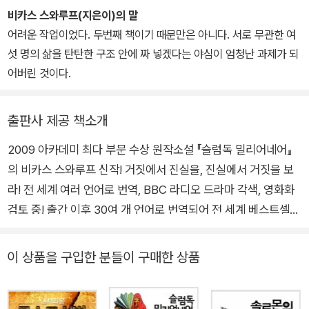
대니 보일 감독에 의해 영화화되어 2009년 아카데미 8개 부문(작품
르》, 리처드 매드슨의 《나는 전설이다》, 마이클 코넬리의 《링컨 차를
비카스 스와루프(지은이)의 말
상, 감독상, 각색상, 촬영상 外) 및 골든글로브 4개 부문(작품상, 감
타는 변호사》, 스티븐 킹의 《스켈레톤 크루》, 존르 카레의 《실버뷰》
어려운 작업이었다. 두번째 책이기 때문만은 아니다. 서로 무관한 여
독상, 각본상, 음악상)을 석권했다. 또한, 전미비평가협회 작품상, 토
《리틀 드러머 걸》 등이 있다.
섯 명의 삶을 탄탄한 구조 안에 짜 넣겠다는 야심이 엄청난 과제가 되
론토 국제영화제 관객상 등 70여 개 영화상을 수상했다. 2008년에
어버린 것이다.
출간한 두번째 소설 <6인의 용의자Six Suspects> 역시 출간 즉시
여러 언어로 번역되었으며, 영화화도 검토 중이다. 외교관 업무 외에
전 세계 도서전 및 영화제 초청 행사로 바쁜 일정을 보내고 있다. 20
출판사 제공 책소개
06년부터 남아프리카공화국의 행정수도 프리토리아에 파견되어 화
2009 아카데미 최다 부문 수상 원작소설 『슬럼독 밀리어네어』
가인 아내와 두 아들과 살고 있다. 저자 웹사이트 www.vikasswaru
의 비카스 스와루프 신작! 거짓에서 진실을, 진실에서 거짓을 보
p.net
라! 전 세계 여러 언어로 번역, BBC 라디오 드라마 각색, 영화화
검토 중! 출간 이후 30여 개 언어로 번역되어 전 세계 베스트셀러
를 기록하고, 영화화되어 2009 아카데미 및 전 세계 70여 개 영
화제를 석권하는 등 최고의 화제를 불러왔던 소설 『슬럼독 밀리
이 상품을 구입한 분들이 구매한 상품
어네어』의 작가 비카스 스와루프가 두번째 소설 『6인의 용의자』
로 돌아왔다. 세상에서 가장 드라마틱한 퀴즈쇼를 기발한 상상력