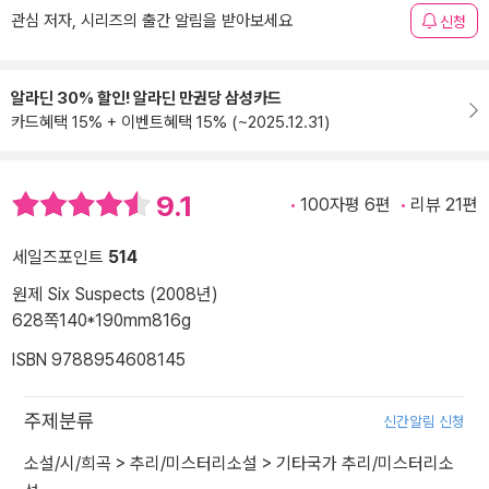
관심 저자, 시리즈의 출간 알림을 받아보세요
신청
알라딘 30% 할인! 알라딘 만권당 삼성카드
카드혜택 15% + 이벤트혜택 15% (~2025.12.31)
9.1
100자평 6편
리뷰 21편
세일즈포인트
514
원제 Six Suspects (2008년)
628쪽
140*190mm
816g
ISBN 9788954608145
주제분류
신간알림 신청
소설/시/희곡
>
추리/미스터리소설
>
기타국가 추리/미스터리소