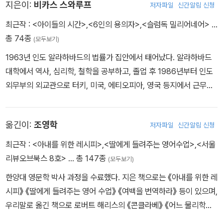
“아주 편리하군. 특실에서 내 위스키를 축낼 땐 양심의 가책 하나 없
지은이:
비카스 스와루프
저자파일
신간알림 신청
더니, 이제 똥구덩이에 빠지니까 간디 바바로 변신해? 장담하건대,
최근작 :
<아이들의 시간>
,
<6인의 용의자>
,
<슬럼독 밀리어네어>
…
이 양반 진짜 사기꾼이야.” - 본문 178쪽 중에서
총 74종
(모두보기)
“산제이 간디 슬럼에 아는 사람 있어요?”
1963년 인도 알라하바드의 법률가 집안에서 태어났다. 알라하바드
“그건 왜 묻죠? 아가씨 같은 분이 그런 데 무슨 볼일이 있다고?”
대학에서 역사, 심리학, 철학을 공부하고, 졸업 후 1986년부터 인도
“다음 프로젝트가 슬럼의 삶이거든요. (…) 내 다큐는 시청자들한테
외무부의 외교관으로 터키, 미국, 에티오피아, 영국 등지에서 근무했
슬럼을 정말로 경험하게 해줄 거예요.”
다. 정규 업무를 하며 두 달 만에 집필한 <슬럼독 밀리어네어>는 20
“슬럼은 관광 코스가 아니에요, 아가씨. 슬럼을 경험하려면 그곳에서
05년 발표된 후 프랑스어, 독일어, 이태리어, 스페인어, 네덜란드어,
옮긴이:
조영학
저자파일
신간알림 신청
태어나야 해요.” 내가 코웃음을 쳤다. - 본문 198쪽 중에서
일본어, 태국어, 터키어 등 32개 언어로 번역되었다. 2007년 프랑스
전역 400여 개 서점에서 행해진 투표를 통해 파리 도서전 독자상 수
최근작 :
<아내를 위한 레시피>
,
<딸에게 들려주는 영어수업>
,
<서울
상작으로 선정되었고, 2006 남아프리카 부커상 및 2005 올해의 베
리뷰오브북스 8호>
… 총 147종
(모두보기)
스트 오디오북 및 벤저민 프랭클린 상을 수상했고, 2006 영연방 베
한양대 영문학 박사 과정을 수료했다. 지은 책으로는 《아내를 위한 레
스트 퍼스트 북의 최종 후보에 올랐다. 또한 '남아프리카 최우수 도
시피》 《딸에게 들려주는 영어 수업》 《여백을 번역하라》 등이 있으며,
서'가 선정한 '이 시대 가장 뛰어난 101개의 작품' 55위에 올랐다. <
우리말로 옮긴 책으로 로버트 해리스의 《콘클라베》 《어느 물리학자
슬럼독 밀리어네어>는 [트레인스포팅] [비치] [밀리언즈] 등을 만든
의 비행》 《유령 작가》 《임페리움》 《아크엔젤》 《루스트룸》 《딕타토