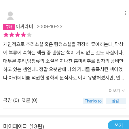
를 아우르는 여정에는 삶의 애환과 함께 폭력과 배신이 난무하지
“도대체 웬 개소리요, 모한?” “진정한 진화는 우리 자신을 무로
이자 현직 내무장관인 자간나크,자신에게 간디의 영혼이 빙의되
만 위트와 따스한 인간애 또한 함께 하고 있다. 우타르프라데시
환원하는 데서 비롯되는 걸세.” “이 양반 미친 거야?” 바블루가
었다고 주장하는 부패한 관리 모한 쿠마르,핸드폰 도둑이자 자간
메뉴
내무 장관의 아들이 자신이 주최한 파티에서 피살된다. 오만방자
티루무르티를 돌아본다. “아뇨, 바블루. 그보다는 지금껏 감추고
나트 딸의 애인인 문디모바일,머나먼 오지에서 부족의 신성한 돌
아싸라비
2009-10-23
한 범법자 재벌 총수로 당연히 적이 많은 인물이기에 현장에서 6
있던 지식을 드러낸 것이라도 봐야 하오. 우린 지금 간디 바바의
을 찾아나선 옹게족 원주민 에타카옹게,발리우드 최고의 섹시배
인의 용의자가 체포된다. 간디의 영혼이 빙의된 부패한 전직 수석
부활을 목격하는 중이라오.” “아주 편리하군. 특실에서 내 위스키
우인 샤브남 샥세나,월마트의 지게차 운전사이자 결혼을 하려고
차관, 하위 카스트 출신의 휴대폰 좀도둑, 소안다만제도 최후의
개인적으로 추리소설 혹은 탐정소설을 굉장히 좋아하는데, 막상
를 축낼 땐 양심의 가책 하나 없더니, 이제 똥구덩이에 빠지니까
인도를 방문한 래리 페이지.과연 범인은 누구이고 왜 비키라이를
부족인 옹게족의 청년, 인도 최고의 섹시 여배우, 할리우드 영화
이 부류에 속하는 책들 중 괜찮은 책이 거의 없는 것도 사실이다.
간디 바바로 변신해? 장담하건대, 이 양반 진짜 사기꾼이야.” _본
살해했는가?영화 '슬럼독밀리어네어'의 원작인 'Q&A'로 일약에
제작자를 자칭하는 얼뜨기 미국인, 그리고 마피아 출신의 인도 내
대부분 추리,탐정류의 소설은 지나친 흥미위주로 활자의 낭비만
문 178 바로 당신이 일곱번째 용의자일 수도 있다! 그러나 비카
스타덤에 오른 비카스 스와루프.그의 두번째 소설이 발간되었다
무 장관인 피해자의 아버지. 그리고 그들이 용의자가 되기까지의
하고 있는 셈인데.. 정말 오랫만에 나의 기대를 충족시킨 책이었
스 스와루프 특유의 신랄하고 속 시원한 사회 비판의 목소리도 빠
는 소식에 너무도 반가와서 바로 구입을 결심했다.그리고 이 책을
이야기가 시작된다. [동기]편의 각 장에서 화자가 되어 자신을 소
다.아카데미를 석권한 영화의 원작자로 이미 유명해졌지만, 인도
지지 않는다. 인도 사회에 만연해 있는 권력자들의 부정부패, 극
읽고나서의 느낌은 이 작가 정말 대단하다는 것이다.'Q&A'에서
개할 때는 피해자 ‘비키 라이’와 전혀 연관이 되지 않을 것 같은
출신의 작가라는 것때문에 괜한 선입견이 있었다. 웬지 정서가 맞
심한 빈부격차, 다민족 다종교로 인한 피비린내 나는 내부 분열,
보여준 인도 사회의 아픔과 상처에 대한 냉철하고 날카로운 해부
더보기
인물들이지만 [증거]편의 각 장에서는 휘몰아치듯 기구한 운명의
지 않을 것 같았는데...좋은 스토리 앞에서 그런건 구분이 없는 듯
산업재해 책임 회피와 같은 기업들의 부도덕한 행태, 뿌리 깊은
는 여전하고그럼에도 그 속에서 살아가는 인도인들의 삶에 대한
공감 (
0
)
댓글 (0)
장난이 얽혀든다. [해결]편에서는 반전에 반전을 거듭하며 [고
했다.이책은 살인 사건을 중심으로 전개되는 소설이기에 너무 많
빈곤과 체제의 부조리에 순응한 채 이를 극복하려 하지 않는 사회
희망과 생에 대한 애정은 여전히 따뜻하다.현직 외교관의 신분으
백]에 이르러 놀라움을 안긴다. 어째서 누구의 이야기는 그냥 문
은 책의 정보를 검색하는 것에 반대한다. 단, 촘촘히 잘 짜여진 사
분위기 등에 대해 통렬하게 질타한다. “산제이 간디 슬럼에 아는
로 현대 인도 사회의 곪은 상처를 찢어 발겨서 소금을 뿌려댄다.
장이고 누구는 일기이고 누구는 전화 통화 형식인지 모든 요소에
건들은 적어도 아카데미의 히어로였던 저자에게 기대한 만큼의
사람 있어요?” “그건 왜 묻죠? 아가씨 같은 분이 그런 데 무슨 볼
그러면서 그 상처에 신음하며 살아가는 인도 사람들의 삶을 통해
쓰기
마이페이퍼 (13편)
는 이유가 있었던 것이다. 결국 모두가 자승자박의 꼴이지만 원주
재미를 준다는 것만을 단서로 남기는게...리뷰를 하는 사람으로써
일이 있다고?” “다음 프로젝트가 슬럼의 삶이거든요. (…) 내 다