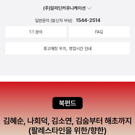
르에 대한 이해가 부족한 것이 보였거든요.장르문학을 번역하는
직 읽지 않고 있는 책.왠지 사야할 것 같아서 샀는데 섹스, 폭력,
에서는뭔가 말끔히 해소된 기분보다, 작가에게 이리저리 끌려다
인의 용의자 비카스 스와루프의 <슬럼독 밀리어네어>를 읽고
(주)알라딘커뮤니케이션
번역자가 모두 전문가일 필요는 없습니다. 그렇지만 전문가인 양
마초이즘. 경찰소설. 영 내 취향은 아니올시다. 자극적이고, 섬세
니다 겨우 놓여난 기분이 들었다.<오만과 편견, 그리고 좀비>는
곧이어 읽은 책인데요, 같은 작가의 작품 답게 전달하고자 하는
하는 것은 거부합니다.물론 이런 실수는 대부분 초기 번역 작품에
1544-2514
일반문의 (발신자 부담)
와는 거리가 멀어 한 때 추리소설 하면 생각했던, 총질하고,야하
<오만과 편견>의 자칭 애독자로서, 아류작!이라는 고정관념 하
주제나 작품의 전반적인 분위기가 비슷합니다. 비카스 스와루프
서 주로 발견한 것입니다. 솔직히 요즘은 조영학 씨가 쓴 작품해
고,얼토당토않은 비현실적 영웅 있는 킬링타임용 소설. 확실히 예
1:1 문의
FAQ
에 보지 않으려 했으나;;; 읽고 나서는 전혀 후회없었던 작품이다.
는 문학을 전공하지도 않았고, 프로 작가도 아닌데 이야기 구성을
설은 읽지 않습니다만 이런 실수를 되풀이하지 않으리라 믿습니
전에 가지고 있던 <독원숭이>도 나의 이런 선입견에 한몫했다.
만약읽지 않았다면 후회했겠지. <오만과 편견>을 사랑하는 사
참 매끄럽게 잘 하고, 다양한 인물상을 통해 인도의 정치, 사회,
다. 돌이켜보니 조영학 씨가 번역한 작품 중 상당히 많은 작품을
중고매장 위치, 영업시간 안내
그걸 까맣게 잊고 이걸 사고, 읽어버린 나를 보면, 확실히 마케팅
람들에게 전혀 욕 먹지 않을 정도로, 원작의 캐릭터나 플롯을 잘
종교 문제나 사회적 분위기를 전하는 점이 멋지고 마음에 듭니다.
읽었고, 현재도 읽고 있으며, 앞으로 읽을 것 같군요. 그러기에 투
과 표지의 중요성. 이 책 왠지 추리소설 독자라면 읽어야 할 것 같
살렸다. 읽는 내내 키득거렸고, 원작의 재미를 떠올렸으며, 엘리
제가 존경하는 작가 중에 한 분이에요. <슬럼독>과 같이 읽어보
덜거려봤습니다. 게다가 이런 불만조차 지극히 개인적인 취향일
은 분위기로 선전하잖아.사와자키 시리즈 2탄. 처음 <그리고 밤
자베스와 다아시가 얼마나 사랑스러운 인물들이었는지 다시 한
시면 좋을 것 같습니다. 지금이 아니면 안 될 것 같아서 유명 웹
뿐이죠.아래 작품들은 조영학 씨가 번역한 작품들이자 앞으로 읽
은 되살아난다>에서는 챈들러짭이냐, 하며 투덜거렸는데, 이번
번 생각하게 되었다. 덕분에 이 작가가 집필하고 있다는뱀파이어
툰 작가이자 카피라이터인 '루나파크' 홍인혜 님이 쓰신 여행 에
으려고 마음 먹은 작품들이네요.
편에서는 그런 느낌이 희미했다. 여전히 챈들러 스러운 하드보일
헌터인 링컨의이야기도 엄청 기대! ㅋ 한 때, 누구나 그랬겠지만
세이입니다. 제목 그대로 '지금이 아니면 안 될 것 같아서' 회사일
드이지만, 나름의 설정에 익숙해졌고, 하라 료는 괜찮은 이야기꾼
에쿠니 가오리에게 열광했던 적이 있다. 난 항상 바나나보다는 가
을 놓고 장기간 영국 런던에 체류하며 겪은 일들에 대한 내용입니
이고, 표지는 성의없고, 의미없고, 인테리어는 진짜 뷁이지만, 책
오리였는데, <반짝반짝 빛나는>과 <낙하하는 저녁>에서 완전
다. 여행 에세이지만 2,30대 여성들이 살면서 느끼는 소소한 재
은 재미있었다.'신문하다' 가 절대로 틀렸고, '심문하다'가 맞는 줄
히 반해버렸기 때문이었다. 아, 그냥 딱 거기까지였다. 혹시나 하
미나 행복, 어처구니 없는 실수부터 나란 존재에 대한 고민, 미래
알았는데, 둘 다 같은 뜻이 있구나. 비채라서 놀랍지는 않지만, 전
며 읽어보는 작품들은 그 어느 것도 마음에 들지 않았는데, 이번
에 대한 불안감 같은 것이 잘 녹아있는 책이에요. 여행 에세이를
편도 오타로 무지 까였던걸로 기억하는데, 이번편에도 오타가 꽤
작품 <좌안>도 마찬가지. 그냥, 늙어가고 있는 나 자신이 슬펐을
굉장히 좋아하는 편이 아닌데 이 책은 정말 너무나도 마음에 들어