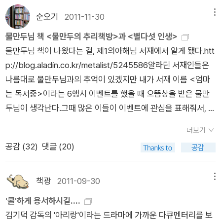
서가 개인의 적성이나 능력보다 돈이나 명예 등 물질적인 결과만
라마 <드래곤사쿠라>에 이런 말이 있었다. ‘세상은 똑똑한 사람
만 가슴 한구석에 잔상이 아련하게 남아있다. 태양과 같은 존재인
중시하고, 20대, 30대, 1년, 3년, 10년... 이렇게 단기적으로 실천
순오기
2011-11-30
메뉴
들이 자신의 이익을 위해 만든 룰로 굴러간다. 바보들은 착취당하
유키호와 그녀의 그림자인 료지. 19년간의 그들의 영악하고 탐욕
과제를 제시하고 무조건 달성할 것을 강요하는 반면, 이 책은 여
고 손해 보며 살아갈 수밖에 없다.’ 영화 <1987>에는 이런 대사
물만두님 책 <물만두의 추리책방>과 <별다섯 인생>
스런 행적을 따라가다가 마지막 순간이 지나고 책을 덮는 순간 다
러 인물들의 인터뷰를 통해 일과 인생이라는 화두에 대해 다각도
가 등장한다. ‘그런다고 세상이 바뀌니?’ 그래도 보통사람들이 피
물만두님 책이 나왔다는 걸, 제1의아해님 서재에서 알게 됐다.htt
시 도돌이표 처럼 19년 전 그날의 소년과 소녀가 떠오르면서 연
로 생각해보게끔 하고, 일이 한 사람의 인생에 어떤 영향을 끼쳤
운 작은 불꽃이 점점 크게 모아진다면 조금씩이라도 움직일 수 있
p://blog.aladin.co.kr/metalist/5245586알라딘 서재인들은
민을 느낄 수밖에 없게된다. 나는 하얀 어둠속을 걸어왔어. 태양
는지를 전반적으로 조명함으로써 독자로 하여금 지금 무엇을 하
다고 믿고 싶다. 적폐는 세계 어디에나 도처에 존재하고 있다. 신
나름대로 물만두님과의 추억이 있겠지만 내가 서재 이름 <엄마
아래서 걸어보는게 나의 유일한 소원이야. 라는 료지. 나는 어둠
고 앞으로 무엇을 해야할지 스스로 고민하게끔 한 점이 좋았습니
성한 돌 잉게타이를 손에 넣은 자에게 옹코보크웨의 저주가 내리
는 독서중>이라는 6행시 이벤트를 했을 때 으뜸상을 받은 물만
속에 있었지만 태양을 대신할 존재가 있어서 걸어갈 수 있어어.
다. 이직, 전직이 점점 보편화되고 있고, 일에 대한 가치관도 변해
기를 바라는 마음으로 책장을 덮었다.
두님이 생각난다.그때 많은 이들이 이벤트에 관심을 표해줘서, 더
라는 유키호. 이런 슬프고도 애절한 사랑도 있구나.나는 손예진이
가는 요즘 시의적절한 주제를 다룬 책이라고 생각합니다. 노 임
불어 생각나는 분들이 많을 거 같아 먼댓글로 연결했다. 물만두 2
라는 배우를 별로 좋아하지 않는다. 왜냐건 겉으로 보이는 우아하
팩트맨 저자가 실제로 1년 동안 지구에 영향을 끼치지 않고 살아
더보기
008-10-15 14:05 댓글달기 | 삭제 | URL 엄 : 엄마들이 책을 보
고 어여뿐 모습의 뒤에 감춰진 뭔가 찜찜한 느낌이 있어서랄까.
보는 프로젝트에 도전한 일을 수기 형식으로 기록한 책. 지구에
공감 (
32
)
댓글 (20)
면 좋죠. 마 : 마냥 아이들이 따라 읽을테니까요. 는 : 는개가 와서
배우는 배우일뿐 그들의 원래 모습에 별 관심이 없음에도 불구하
영향을 끼치지 않는다는 것이 말이 쉽지, 생활 필수품이나 전기,
언제 젖었나 싶게 그리 살포시 독서인구는 늘어나겠죠. 독 : 독서
고 손예진에 대한 나의 이미지는 암튼 좋지 않았다. 백야행의 유
수도 같은 에너지 자원까지 쓰지 않고 스스로 자급자족하면서 사
보다 좋은 건 없는데 서 : 서둘러 다른 것들로 미뤄두는 것이 안타
키호역을 손예진이 맡았다고 하니 내가 가진 그녀의 이미지와 너
책광
2011-09-30
메뉴
는 게 정말 어려운 일이라는 것을 이 책을 통해 알았습니다. 수기
까워요. 중 : 중심잡고 늘 아이들과 독서하는 님같은 분들이 있어
무 잘 맞는다는 생각이다. 음식을 매개로 한 잡학다식 책인데...
'쿨'하게 용서하시길....
형식이라서 읽기 쉽고 재미있어요. 환경운동, 환경 문제에 대해
다행이다 생각합니다. 으뜸상품으로 만두님은 역시 추리소설을
많은 사람들의 좋은 평가에도 불구하고 나에게는 그닥 인상적인
김기덕 감독의 '아리랑'이라는 드라마에 가까운 다큐멘터리를 보
관심이 있지만 어떤 책을 읽으면 좋을지 모르시는 분들에게 추천