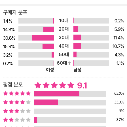
품게 한다.『슬럼독 밀리어네어』가 퀴즈쇼의 형식으로 주인공의
구매자 분포
지나온 삶을 리얼리티 쇼처럼 구성하여 극적 긴장감을 부여하고
10대
0.2%
있다면 『6인의 용의자』는 이들 용의자들이 모두 화자로 등장하
1.4%
20대
여 처음에는 자신이 범인일 수 없다는 무언의 항변을 하지만, 뒤
5.9%
14.8%
로 갈수록 범인의 혐의가 충분한 정황들이 펼쳐지면서 소설에 스
30대
11.4%
30.8%
릴과 흥미를 불어넣는다. ◈ 사건 관계자 프로필 비키 라이 피해
40대
10.7%
15.9%
자. 인도 내무 장관의 아들이자 재벌 총수. 자신이 저지른 살인이
50대
4.3%
3.2%
면죄부를 받자 자축파티를 개최하나 그 자리에서 살해당한다. 이
60대
1.1%
0.2%
여성
남성
익을 위해 물불을 가리지 않는 악인의 전형. 그러나 정의를 떠나
서 그의 죽음의 진실은 밝혀져야 한다. 자간나트 라이 용의자. 마
9.1
평점 분포
피아 출신의 인도 내무 장관이자 비키 라이의 아버지. 불법과 무
63.0%
법통치의 대명사. 그러나 문제아 아들의 행동 때문에 자신의 정치
33.3%
적 야망을 실현하기는커녕 현 입지마저 흔들리는 지경에 이른다.
아버지가 아들을 죽일 수도 있을까? 모한 쿠마르 용의자. 부패하
0%
고 야비한 전직 수석 차관. 간디 강령회에 우연히 참석했다 마하
3.7%