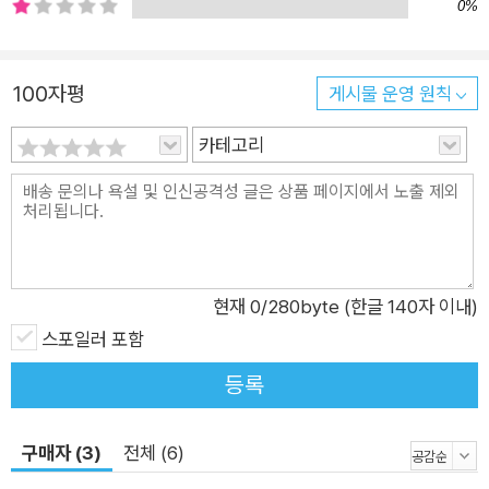
트마 간디의 영혼이 빙의되며 두 얼굴의 사나이가 된다. 자신의
0%
이중인격에 극심한 혼란을 느끼는 쿠마르에게 ‘간디’가 속삭인다.
“사회악 비키 라이를 죽여라!” 문나 모바일 용의자. 하위 카스트
100자평
게시물 운영 원칙
출신으로 사원에 얹혀사는 휴대폰 좀도둑. 아름다운 부잣집 소녀
와 사랑에 빠지고 결혼까지 약속하지만 신분의 차이로 그들의 사
카테고리
랑은 난관에 부딪힌다. 그녀를 구하기 위한 단 하나의 방법은 비
키 라이를 죽이는 것. 에케티 옹게 용의자. 소안다만제도 최후의
부족인 옹게족 청년. 인도 관리가 훔쳐 간 부족의 보물인 신성한
돌 잉게타이를 찾으러 인도 본토로 건너온다. 파란만장한 모험 끝
에 잉게타이가 비키 라이 손에 들어갔음을 알게 되고 그를 찾아
현재
0
/280byte (한글 140자 이내)
나선다. 샤브남 삭세나 용의자. 인도 최고의 섹시 여배우. 고향에
스포일러 포함
서 도망쳐 발리우드 성공 신화를 이루지만 늘 가족을 그리워한다.
등록
그러나 자신의 영화 인생이 파멸의 위기에 이르고 여동생마저 어
려움에 처하자 결국 자신에게 치근대던 비키 라이에게 도움을 청
한다. 래리 페이지 용의자. 월마트 지게차 기사인 얼뜨기 미국인.
구매자 (3)
전체 (6)
국제펜팔을 통해 사귄 여자와 결혼하기 위해 인도에 오지만 결혼