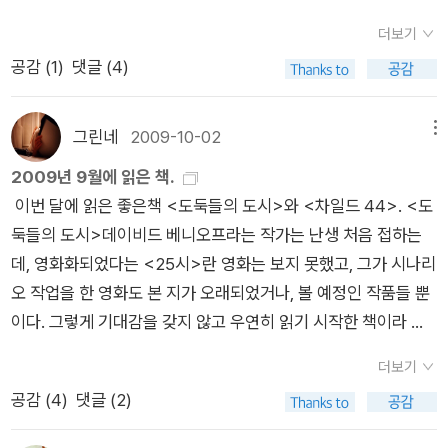
갑내기 감독이신 '홍상수'감독을 보면현재 영화현장의 상황이 안
같은 느낌이 들었어요. 읽으면서 음식에 대한 마음가짐에 대해서
징은 한 권에 한 사건씩 끝나게 되어 있어서 뒷 얘기가 궁금해서
이 적으실 겁니다. 제가 소개하고 싶은 작품은 따로 있는데 절판
좋다고 하지만 끊임없이 찍고 계시더군요. 그쪽도 제작비나 그런
도 알게 되었고, 건강을 생각해서 먹어야 겠다고 생각했습니
더보기
미치는 일이 없다는 거다. 암튼 <마스터 키튼> 이후에는 이 만화
된 작품이라 권하지 못함이 안타깝습니다. 작년에 물만두님이 돌
면에선 김기덕 감독의 상황이나 별반 다를 일이 없을거라 생각합
다. 빅 픽처 이 책을 쓴 더글라스 케네디는 본국인 미국보다도
공감 (
1
)
댓글 (4)
책을 소장용으로 찜.그러나 저러나 역시 좀 잔인하다. 이건 내가
아가셨단 소식을 들었을 때, 이런 추억을 얘기할까 하다가 그만두
니다만....잘 알지도 못하는 어린놈이 이래저래 말이 많습니다..
유럽에서 더 인기가 많다고 하죠. 스토리 전개가 정말 흥미롭고,
산 건 아닌데, 같이 간 후배를 꼬셔서 사게 했다. 메이지시대의 이
었는데~물만두님을 추모하는 책이 나왔기에 내 추억의 갈피를
사실 저도 말은 이렇게 해도 살다보면'쿨'하지 못할때가 많습니
그러면서도 인생의 교훈을 잘 담고 있어서 '재미'와 '의미'라는ㅡ
야기라는데, 읽고 난 후배 왈, '매우 교훈적인 이야기던데요? 자
들춰보았다. 누군가를 잊지 않는다는 건 추억이 있기 때문이리
그린네
2009-10-02
메뉴
다. 그래도 '쿨해져야지..쿨해져야지..'한번씩 마음속으로 주문을
소설이 갖춰야 할 두 가지 축을 모두 갖춘 소설이었습니다. 요즘
수성가?'...흠. 어쨌거나 이것도 곧 교환해서 볼 예정.간만에 영풍
라...물만두님리뷰집 속에 내가 선물한 <마노스케 사건 해결집>
2009년 9월에 읽은 책.
겁니다.. 그러면 마음이 편안해 지는 것 같습니다...영화 이야기는
이분의 다른 작품 <위험한 관계>를 원서로 읽고 있는데 이 책도
문고 가서 돌아보니 만화책도 대부분 사고 싶은 것들 뿐. 으
이나, 내게추천해주셨던책 리뷰도 있는지 책을 사 봐야지~<물
이번 달에 읽은 좋은책 <도둑들의 도시>와 <차일드 44>. <도
하지 않고 남의 일에 쓸데없는 간섭이 많아졌습니다...영화로 돌
참 재밌네요. 3096일 최근에 읽은 책이기도 하지만, 워낙 충격
흑............................만화만 읽는 것은 아니고. 로렌스 블록의 <무
만두의 추리 책방> 홍윤(물만두)/바다출판사 출간일 2011. 12. 1
둑들의 도시>데이비드 베니오프라는 작가는 난생 처음 접하는
아가서, 다큐멘터리이지만 시간가는줄 모르고 재미나게 잘 보았
적인 내용이라서 올해 읽은 책 중에 이 책만큼 깊은 인상을 남긴
덤으로 향하다>를 어제 다 읽고 (꽤 재미있는 책이다) 집어든 것
3일로 된 646쪽의 방대한 서평집이다. <물만두 추리책방> 알
데, 영화화되었다는 <25시>란 영화는 보지 못했고, 그가 시나리
습니다...심각하게 보시지 말고, 가벼운 마음으로 감상하겨도 좋
책이 없었어요. 1988년에 오스트리아 빈에서 태어난 소녀 나타
은 <6인의 용의자>. <슬럼독 밀리어네어>를 지은 비카스 스와
라딘 소개된 글을 보면...전설의 서평 블로거 물만두 홍윤의 <물
오 작업을 한 영화도 본 지가 오래되었거나, 볼 예정인 작품들 뿐
을것 같습니다... 전 그렇게 봤습니다..^^하나 덪 부친다면,김기덕
샤 캄푸쉬가 실제로 10살 때 한 남자에 의해 납치되어 8년에 이
루프가 지은 책이다. <슬럼독 밀리어네어>는 영화로만 보았는
만두의 추리 책방>. 저자가 11년간 동명의 블로그에 올린 추리소
이다. 그렇게 기대감을 갖지 않고 우연히 읽기 시작한 책이라 그
감독은 정말 해외에서 더 대접을 받는것 같더군요...너무나도 유
르는 시간을 지하 감옥에 감금되어 폭력과 성폭행 등을 견디고 탈
데, 인도 출신인 이 외교관 겸 작가는 인도의 현실에 대해 아주 적
설 리뷰 중 200편을 엮어낸 유고집이자 국내 최초의 장르문학 서
런지, 의외로 좋았다..^^ 오랫만에 읽는 전쟁 소설-물론 전쟁의
명한 '대니보일'감독의 영화 '슬럼독 밀리어네어'의원작자인 '비카
출하기까지의 과정이 담긴 내용입니다. 사실 에세이라는 장르
나라하면서도 의미심장하게 이야기하고 있다는 것을 발견했다.
평집이다. 20여 년간 희귀병인 봉입체근염으로 투병생활을 하다
더보기
과정을 담은 온전한 전쟁 소설이라고 보긴 어렵지만-의 매력에
스 스와루프'의'6인의 용의자'란 책에서도'김기덕'감독이 언급되
가 자칫 작가의 소소한 감상이나 소회 같은 것 주가 되어 신변잡
그냥 술술 넘어가는 책.결말이 어떻게 될런지 궁금해지기도 하고.
2010년 12월 13일 세상을 떠나기 전까지 저자는 방대한 독서량
공감 (
4
)
댓글 (2)
흠뻑 빠져서 헤어나오질 못하고;; 전쟁 속에서도 삶은 계속되고,
는 장면이 있습니다..그 책의 그 대목에서해외에서의 '김기덕'감
기적인 정도로 그치기 쉬운데, 이 책을 읽으면서 에세이가 그 어
과 따뜻한 시선으로 양질의 리뷰 세계를 구축했다. 이 책은 고전
평범한 행동 하나가 생사를 결정짓고, 그래서 항상 죽을 각오를
독의 인지도를 새삼느꼈습니다..혹 '슬럼독 밀리어네어'와 '6인의
떤 소설보다도 강렬할 수 있고, 사회적으로도 중요한 의미를 가질