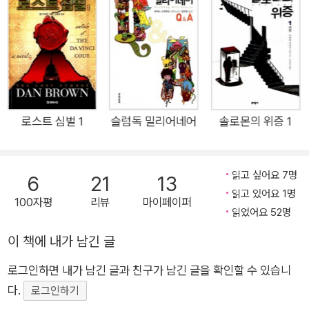
과 탁월한 입담으로 풀어내며 전 세계 독자들에게 커다란 감동을
전했던 비카스 스와루프가 이번에는 호화로운 파티 현장에서 벌
어진 살인 사건 현장으로 우리를 이끈다. 『6인의 용의자』 역시 출
간되자마자 여러 언어로 번역되고 BBC 라디오 드라마로 각색되
었으며 현재 영화화가 검토 중에 있다. 선과 악, 정의와 불의, 용
서와 단죄…… 6인의 용의자가 펼쳐 보이는 인간의 양극성! 인도
내무 장관의 아들이자 재벌 총수가 파티에서 살해되고 현장에서
로스트 심벌 1
슬럼독 밀리어네어
솔로몬의 위증 1
6인의 용의자가 체포된다. 전직 관리, 미녀 배우, 얼뜨기 미국인
관광객, 휴대폰 좀도둑, 원주민, 피해자의 아버지. 전혀 상관없어
읽고 싶어요 7명
6
21
13
보이는 6인의 용의자들이 어떻게 피해자가 주최한 파티에 한 자
읽고 있어요 1명
리에 모이게 되었을까? 극악무도하고 불법을 일삼는 사회악이었
100자평
리뷰
마이페이퍼
읽었어요 52명
던 피해자를 살해한 범인은 의로운 영웅인가, 아니면 자신의 이익
을 위해 범죄를 저지른 또다른 악인에 불과한가? 『6인의 용의자』
이 책에 내가 남긴 글
의 용의자들은 모두 어떤 살해 동기를 가질 수 있을까 하는 의구
로그인하면 내가 남긴 글과 친구가 남긴 글을 확인할 수 있습니
심을 불러일으키지만 사건 속으로 점점 빠져들수록 범인일 가능
다.
로그인하기
성이 농후한 인물들로 ‘결백한 자, 과연 누구인가?’ 하는 의문을