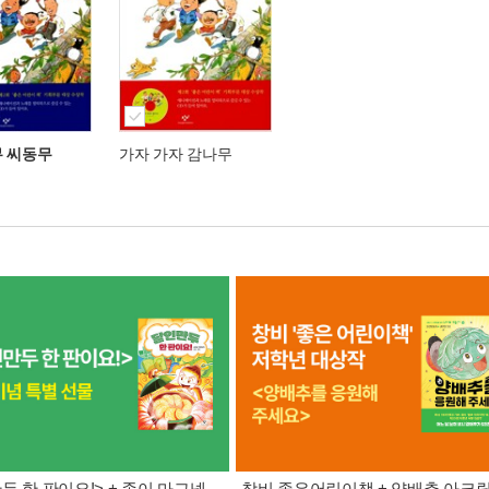
무 씨동무
가자 가자 감나무
두 한 판이요!> + 종이 마그넷
창비 좋은어린이책 + 양배추 아크