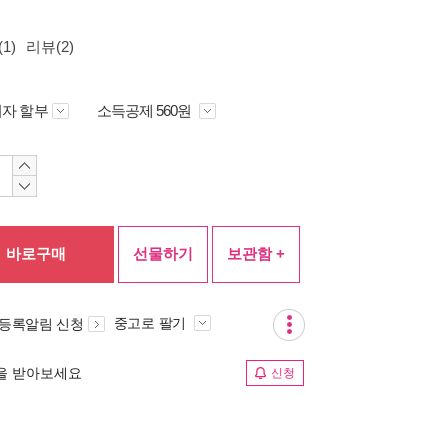
1)
리뷰(2)
자 할부
소득공제 560원
바로구매
선물하기
보관함 +
중고로 팔기
 등록알림 신청
림을 받아보세요
신청