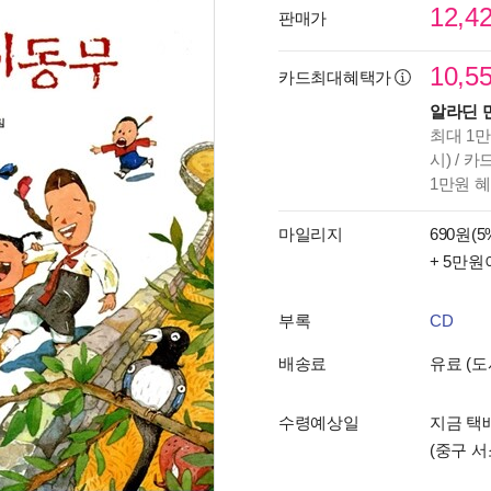
12,4
판매가
10,5
카드최대혜택가
알라딘 
최대 1만
시) / 
1만원 
마일리지
690원(5
+ 5만원
부록
CD
배송료
유료 (도
수령예상일
지금 택배
(중구 서