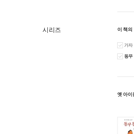
시리즈
이 책의
가자
동무
옛 아이