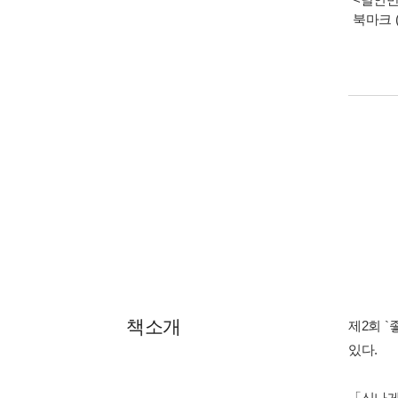
북마크 
책소개
제2회 `
있다.
「신나게
모습에 
펴냈다
목차
동무 동