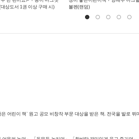
(대상도서 1권 이상 구매 시)
볼펜(랜덤)
좋은 어린이 책` 원고 공모 비창작 부문 대상을 받은 책. 전국을 발로 
 어울려 놀며」,「동무들 놀리며」,「한바탕 재미있게 웃고 즐기며」
따라 노래를 엮고 해설을 붙였으며, 초등학생과 할아버지 할머니들이 부
무 씨동무