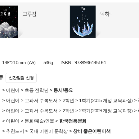
148*210mm (A5)
536g
ISBN : 9788936445164
류
신간알림 신청
서
>
어린이
>
초등 전학년
>
동시/동요
서
>
어린이
>
교과서 수록도서
>
2학년
>
1학기(2015 개정 교육과정)
>
서
>
어린이
>
교과서 수록도서
>
2학년
>
2학기(2009 개정 교육과정)
>
서
>
어린이
>
문화/예술/인물
>
한국전통문화
서
>
추천도서
>
국내 어린이 문학상
>
창비 좋은어린이책