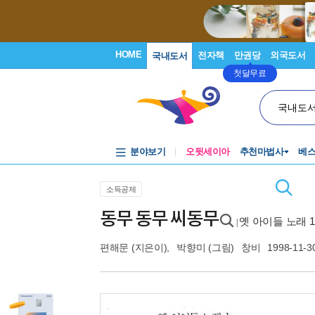
HOME
전자책
만권당
외국도서
국내도서
첫달무료
국내도
분야보기
오뒷세이아
추천마법사
베
소득공제
동무 동무 씨동무
옛 아이들 노래 1
|
편해문
(지은이),
박향미
(그림)
창비
1998-11-3