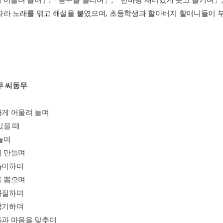
나게 어울려 놀며
 있을 때
 놀며
시 만들며
꿉놀이하며
를 뽑으며
바꼭질하며
래잡기하며
무들과 마음을 맞추며
각시 놀이 하며
충 잡으러 다니며
감고 집에 가며
무들 놀리며
줌싸개 동무를 놀리며
거나 웃는 동무를 약올리며