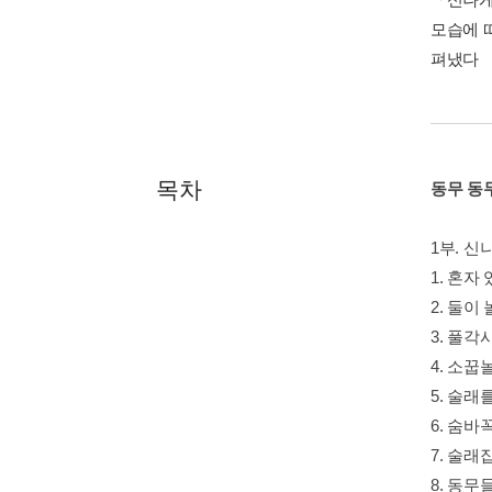
1부. 신
1. 혼자
2. 둘이
3. 풀각
4. 소
5. 술래
6. 숨
7. 술
8. 동
9. 꼭두
10. 곤
11. 눈
2부. 동
1. 오
2. 울