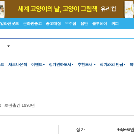
알라딘굿즈
온라인중고
중고매장
우주점
음반
블루레이
커피
서
스트
새로나온책
이벤트
정가인하도서
추천도서
작가와의 만남
북
0
초판출간 1998년
정가
13,800