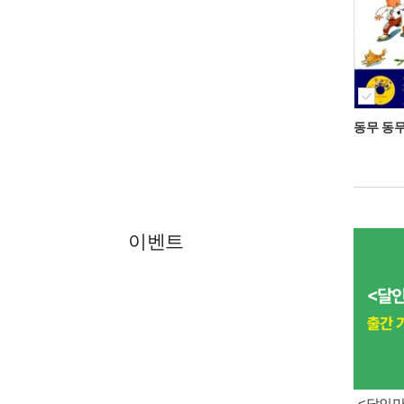
동무 동
이벤트
<달인만