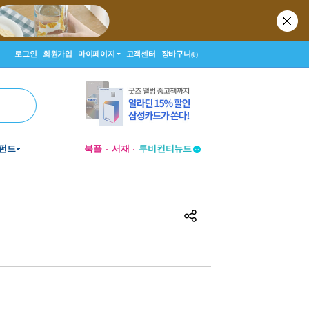
로그인
회원가입
마이페이지
고객센터
장바구니
(0)
투비컨티뉴드
펀드
북플
서재
창작플랫폼
투비컨티뉴드
원