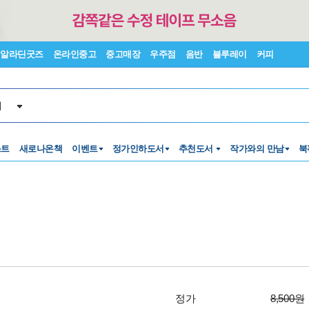
알라딘굿즈
온라인중고
중고매장
우주점
음반
블루레이
커피
서
스트
새로나온책
이벤트
정가인하도서
추천도서
작가와의 만남
북
정가
8,500원