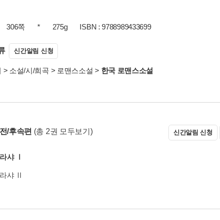
306쪽
*
275g
ISBN : 9788989433699
류
신간알림 신청
서
>
소설/시/희곡
>
로맨스소설
>
한국 로맨스소설
 전/후속편
(총 2권 모두보기)
신간알림 신청
라샤 Ⅰ
라샤 Ⅱ