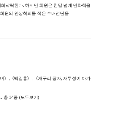
희희낙락한다. 하지만 희원은 한달 넘게 만화책을
는 희원의 인상착의를 적은 수배전단을
녀》,《백일홍》, 《개구리 왕자, 재투성이 아가
… 총 14종
(모두보기)