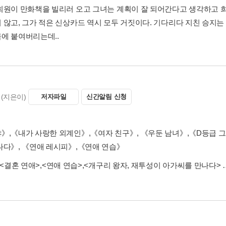
희원이 만화책을 빌리러 오고 그녀는 계획이 잘 되어간다고 생각하고 
 않고, 그가 적은 신상카드 역시 모두 거짓이다. 기다리다 지친 승지
에 붙여버리는데..
(지은이)
저자파일
신간알림 신청
》,《내가 사랑한 외계인》,《여자 친구》, 《우둔 남녀》,《D등급 그
나다》, 《연애 레시피》,《연애 연습》
<결혼 연애>
,
<연애 연습>
,
<개구리 왕자, 재투성이 아가씨를 만나다>