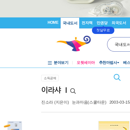
HOME
전자책
만권당
외국도서
국내도서
첫달무료
국내도
분야보기
오뒷세이아
추천마법사
베
소득공제
이라샤 Ⅰ
진소라
(지은이)
눈과마음(스쿨타운)
2003-03-15