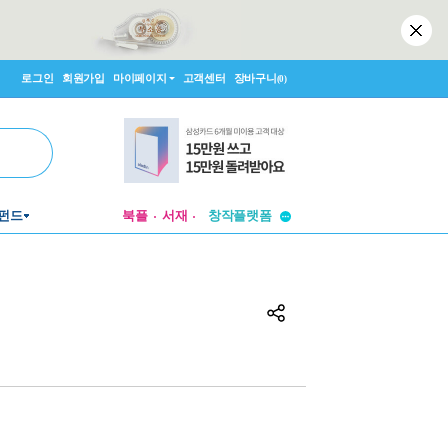
로그인
회원가입
마이페이지
고객센터
장바구니
(0)
투비컨티뉴드
펀드
북플
서재
창작플랫폼
투비컨티뉴드