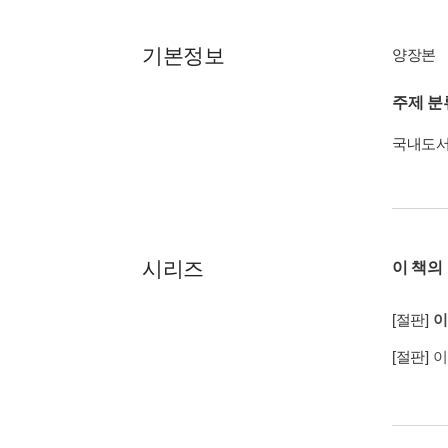
기본정보
양장본
주제 분
국내도
시리즈
이 책의
[절판]
이
[절판]
이