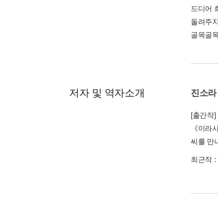
드디어 
돌려주지
골목골목
저자 및 역자소개
진소라
[출간작]
《이라샤
씨를 만
최근작 :