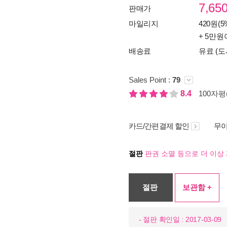
7,65
판매가
마일리지
420원(5
+ 5만원
배송료
유료 (도
Sales Point :
79
8.4
100자평(
카드/간편결제 할인
무이
절판
판권 소멸 등으로 더 이상 
절판
보관함 +
- 절판 확인일 : 2017-03-09