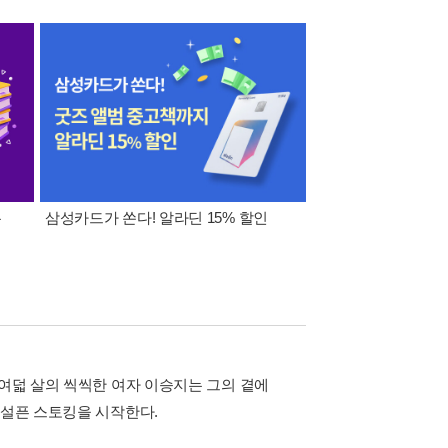
폰
삼성카드가 쏜다! 알라딘 15% 할인
이 달의 적립금 혜택
물여덟 살의 씩씩한 여자 이승지는 그의 곁에
어설픈 스토킹을 시작한다.