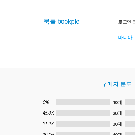
북플 bookple
로그인 
마니아
구매자 분포
10대
0%
20대
45.8%
30대
31.2%
40대
10.4%