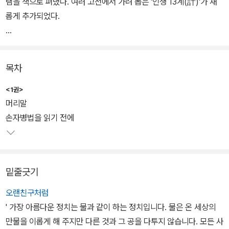
램을 책으로 펴냈다. 여러 고전에서 가려 뽑은 '인생 13계(計)'가 새
롭게 추가되었다.
지은이에 따르면 '손무'는 당시 신세대를 대표하는 지식인이자 벤처
군사전문가였다. 모두 13편으로 이루어진 전쟁 보고서 <손자병법>
목차
을 통해, 손무는 난국을 헤쳐나가는 전략과 전술을 제시했던 것. 기업
경영.상업.의학.바둑.스포츠 등 다양한 분야에 응용이 가능한 손자병
<1권>
법을 알기 쉽고 깔끔하게 정리했다.
머리말
손자병법을 읽기 전에
밑줄긋기
오랜친구처럼
' 가장 아름다운 정치는 물과 같이 하는 정치입니다. 물은 온 세상의
만물을 이롭게 해 주지만 다른 것과 그 공을 다투지 않습니다. 모든 사