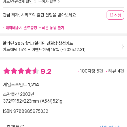
카드/간편결제 할인
무이자 할부
관심 저자, 시리즈의 출간 알림을 받아보세요
신청
해외배송시 별도증정 부록은 동봉 불가
알라딘 30% 할인! 알라딘 만권당 삼성카드
카드혜택 15% + 이벤트혜택 15% (~2025.12.31)
9.2
100자평 5편
리뷰 4편
세일즈포인트
1,214
초판출간 2003년
372쪽
152*223mm (A5신)
521g
ISBN 9788985975032