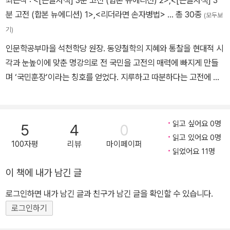
최근작 :
<[큰글자책] 3분 고전 (합본 뉴에디션) 2>
,
<[큰글자책] 3
상의 승리다.-163쪽
분 고전 (합본 뉴에디션) 1>
,
<리더라면 손자병법>
… 총 30종
(모두보
기)
인문학공부마을 석천학당 원장. 동양철학의 지혜와 통찰을 현대적 시
각과 눈높이에 맞춘 명강의로 전 국민을 고전의 매력에 빠지게 만들
며 ‘국민훈장’이라는 칭호를 얻었다. 지루하고 따분하다는 고전에 대
한 고정관념을 깨고 청소년부터 CEO에 이르기까지 학교와 기업에서
동양철학 열풍을 일으켰다. 지금도 매달 매주 전국에서 남녀노소를
불문하고 수많은 이들이 홍천 석천학당에 모여 동양철학을 공부하고
읽고 싶어요 0명
5
4
0
있다. 어려서부터 조부에게 한학을 배웠으며 성균관대학교 동양철학
읽고 있어요 0명
100자평
리뷰
마이페이퍼
과를 졸업하고 동대학원에서 동양철학 박사학위를 취득했다. 국역연
읽었어요 11명
수원(현 고전번역원)을 졸업하고, 중국사회과학원 철학연구소에서
이 책에 내가 남긴 글
도가철학을 연구했다. 한국예술종합학교 전통예술원 교수, 포스코전
략대학 석좌교수, 민족문화콘텐츠연구원장을 역임했다. 이외에 휴넷
로그인하면 내가 남긴 글과 친구가 남긴 글을 확인할 수 있습니다.
&J동양고전연구소 연구소장, 성균관 교육국장 청소년국장・교육원
로그인하기
장, 서울시 문화재 전문위원, 국회인성함양 및 육군본부 자문위원으