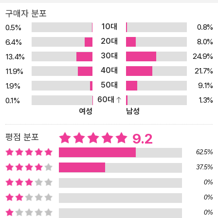
로 활동하였고, 현재 홍천에 석천학당을 건립하여 운영하고 있다. KB
구매자 분포
S 제1라디오 〈시사고전〉을 7년 동안 1,577회 방송했고, EBS <손자
10대
0.8%
0.5%
병법>, KBS <아침마당>, 삼성경제연구소 세리시이오(SERICEO)
20대
8.0%
6.4%
에서 강의했다. 저서로 《3분 고전》《박재희의 아침을 여는 고전 일
30대
24.9%
13.4%
력》《1일 1강 논어 강독》《1일 1강 도덕경 강독》《고전의 대문》(1, 2)
40대
21.7%
11.9%
등이 있다.
50대
9.1%
1.9%
60대
1.3%
0.1%
여성
남성
9.2
평점 분포
62.5%
37.5%
0%
0%
0%