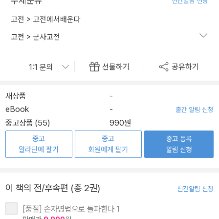
주제분류
신간알림 신청
고전
>
고전에서배운다
고전
>
군사고전
선물하기
공유하기
새상품
-
eBook
-
출간 알림 신청
중고상품 (55)
990원
중고
중고
중고 등록
알라딘에 팔기
회원에게 팔기
알림 신청
이 책의 전/후속편 (총 2권)
신간알림 신청
[품절] 손자병법으로 돌파한다 1