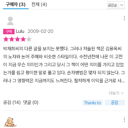
구매자 (3)
전체 (4)
메뉴
Lulu
2009-02-20
박재희씨의 다른 글을 보지는 못했다. 그러나 저술된 책은 김용옥씨
의 노자와 논어 주해와 비슷한 스타일이다. 수천년전에 나온 이 고전
이 지금 무슨 의미인가 그리고 당시 그 책이 어떤 의미를 가지고 있었
는가를 쉽고 평이한 말로 풀고 있다. 손자병법은 몇자 되지 않는다. 그
러나 그 영향력은 지금까지도 느꺼진다. 철저하게 이익을 근거로 사
실을 따져 전략과 전술을 짜는 손자의 합리적인 사고방식은 지금도
더보기
낯설지 않다. 오히려 조직생활을 하는 사람들에겐 일상이다. 박재희
공감 (
14
)
댓글 (0)
교수는 그것을 잘 보여준다. 그러나 수천년전에 그러한 체계적으로
정리된 사고방식은 처음이었기에 선구적이었기에 지금도 생생하게
파워를 느낄 수 있다. 박재희 교수는 그것을 잘 보여준다. 그리고 그런
메뉴