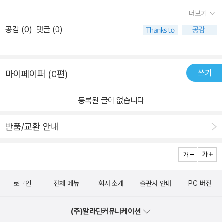
땅이면, 국가가 존재하느냐, 망하느냐의 갈림길 입니다. 그러니 어찌
더보기
살피고 살피지 않이 할 수 있겠습니까?(책을 지금 가지고 있질 않아
공감 (
0
)
댓글 (0)
정확한지 확인은 필요함)내가 손자라 생각하고 오나라 왕'함려'을 설
득해오나라에서 자신의 뜻을 펴야하는 입장이라 생각하고, 절박한 심
정으로 읽으며 책 읽는 맛을 더 할 수 있다고 본다.손자병법외에도 많
쓰기
마이페이퍼 (0편)
은 읽을 거리가 이 책에 들어 있다. 자신과 주변을 한 번 돌아볼 기회
를 이 책은 주고 있다고 생각한다. 지금도 우리 곁에 살아 숨쉬는 손자
등록된 글이 없습니다
의 목소리를 이 책을 통해 들어 보보는 기회를 갖게 되었다. 저자의 간
결하면서도 해박한 고전해석이 두 권의 책 속에 흥미진진 하게 펼쳐
반품/교환 안내
진다.손자병법하면'지피지기면 백전백승'이라는 잘못된 표현을손자
병법의핵심으로 알고 있었던 나로서는 참으로 민망하기 까지 했다.
손자병법속으로 여행을 ! 2500년전 손자가 지금도 살고 있다.
로그인
전체 메뉴
회사 소개
출판사 안내
PC 버전
(주)알라딘커뮤니케이션