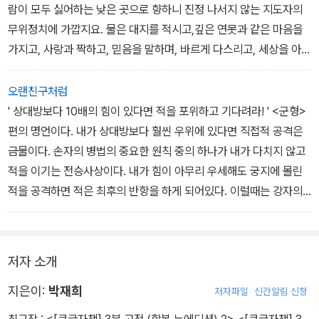
람이 모두 싫어하는 낮은 곳으로 향하니 진정 나서지 않는 지도자의
무위정치에 가깝지요. 물은 대지를 적시고,깊은 연못과 같은 마음을
가지고, 사랑과 짝하고, 믿음을 말하며, 바르게 다스리고, 세상을 아름
답게 하는 능력을 지녔고, 꼭 필요할 때 다가오지요. 이렇게 훌륭한 물
은 다른 것과 다투지도 않으니 허물이 적을 수 밖에요. 물과 같은 정치
오랜친구처럼
를 하셔야 합니다. '-44쪽
' 상대방보다 10배의 힘이 있다면 적을 포위하고 기다려라! ' <군형>
편의 명언이다. 내가 상대방보다 훨씬 우위에 있다면 직접적 공격은
금물이다. 손자의 병법의 중요한 원칙 중의 하나가 내가 다치지 않고
적을 이기는 전승사상이다. 내가 힘이 아무리 우세해도 궁지에 몰린
적을 공격하면 적은 최후의 반항을 하게 되어있다. 이럴때는 강자의
여유를 가지고 적의 의도가 꺾일 때까지 기다려야 한다. 그리고 적이
빠져나갈 수 있는 길을 반드시 터주어야한다. 궁지에 몰린 군대를 너
무 압박하면 상대방은 배수의 진을 치고 사력을 다하여 덤빌 수 있다.
저자 소개
이렇게되면 우세한 전력을 가지고도 조직에 피해를 주게 된다.승리란
그 자체가 중요한 것이 아니다. 승리한다는 것이 선 중의 선은 아니다.
지은이:
박재희
저자파일
신간알림 신청
상대방도 안 다치고 나도 안 다치는 승리야말로 손자가 생각하는 최