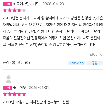
사고방식이 당시 어떤 의미를 가졌는지를 보여주면서 지금에 어떤 의
허공에서만나사람
2008-04-23
미를 가졌는지를 더 분명하게 보여준다. 그리고 그것을 아주 평이한
말로 풀어준다. 여기까지 보면 김용옥 교수의 스타일과 비슷하다는
2500년전 손자가 오나라 왕 함려에게 자기의 병법을 설명한 것이 손
것을 알 수 있을 것이다. 그러나 요점이 분명하고 잡설이 적다는 것이
자병법이다. 모두 13편으로손자가 전쟁에 대한 자신의 생각과 전쟁에
차이이다. 오히려 바쁜 요즘 사람들에게 더 유용한 스타일이다. 그런
서 승리 하기위한 전략, 전쟁에 대한 손자의 철학이 담겨 있다. 삶과
데 2권은 1권보다 못하다. 중요한 것은 1권에 집중되어 있다. 텍스트
죽음의 갈림길에선 전쟁터에서 어떻게 하면 온전하게( 나도 온전하
로서 손자병법을 접근한다면 2권도 다 읽어볼 일이다.
고, 적또한 온전한 상태)승리할 수 있을까? 이런 승리는 아니더라도
칼과 창으로 맞서 싸우는 상황이 되더라도 어떻게 하면 승리 하는가
더보기
에 대한 손자의 사상에는 인간에 대한 사랑이 그 바탕에 자리하고 있
공감 (
6
)
댓글 (0)
음을 볼수 있다. 아! 삶과 죽음의 전쟁터, 국가가 존재하느냐, 망하느
냐의 갈림길, 전쟁 그 참혹한 현장에서 우리는 무엇을 보아야 하는
가?처음 시계편 부터 마지막편까지 오나라 와 함려에게 자기의 전쟁
메뉴
철학을 설명하는 손자의 목소리를 듣노라면 지금 우리네 삶도 손자의
좋은이웃
2015-01-31
병법에 비추면 전쟁터나 별 반 다를 바 없다는 생각이 줄 곳들었다(아
마도 박재희님의 고전해석이 탁월하다고 해야 할 것 같다). 손자는 말
2013년 12월 3일 리더결단과 돌파능력, 신전
한다.아, 왕이시여 전쟁은국가의 크고 큰 일로써,전쟁은 삶과 죽음의