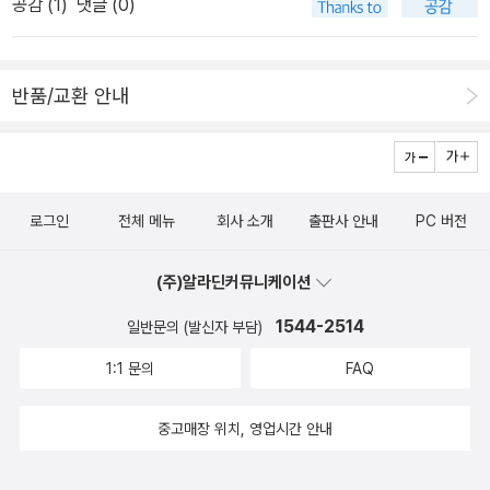
공감 (
1
)
댓글 (0)
사피엔스의 DNA 유전적 차이를 보이므로 다른 종으로 볼 수 있다고
_아무튼 이 프로그램을 보고 아이가 선사시대에 더 흥미를 가지는지
라관련 책을 하나 더 구입해야 할 필요성을 느끼게 된다.오늘 저녁 때
반품/교환 안내
2부도 한다니 잊어버리지 말고 챙겨 봐야할 듯...<책 이미지는 리브
로에서 빌려 옴><관심 도서>-자료 출처 : http://www.kbs.co.kr/
1tv/sisa/kbsspecial/preview/index.html KBS스페셜 설기
획 인류 오디세이 제1편 <머나먼 여정> 제2편
로그인
전체 메뉴
회사 소개
출판사 안내
PC 버전
<호모사피엔스>방송 : 제1편 2005년 2월 5일(토) 20:00(KBS 1
TV) 제2편 2005년 2월 6일(일) 20:00(KBS 1TV)■ 프랑
(주)알라딘커뮤니케이션
스, 캐나다, 벨기에가 공동 제작한 명품다큐멘터리한 종족이 처음 일
어서서 걷기 시작한 천만년 전부터 호모에렉투스를 거쳐 약 10만 년
1544-2514
일반문의 (발신자 부담)
전 현생인류인 호모사피엔스로 진화해 가는 과정을 정교한 컴퓨터 그
1:1 문의
FAQ
래픽과 실감나게 재현한 세트로 복원해 인류의 역사를 조명한다. 프
랑스 공영방송 F3, 벨기에 RTBF와 캐나다 방송사가 공동제작한 다
중고매장 위치, 영업시간 안내
큐멘터리 <인류오디세이>는 우리 인류의 탄생과 진화과정, 그 시대
인류의 모습과 행동, 환경 등 과거 우리 조상을 만나는 기회를 제공한