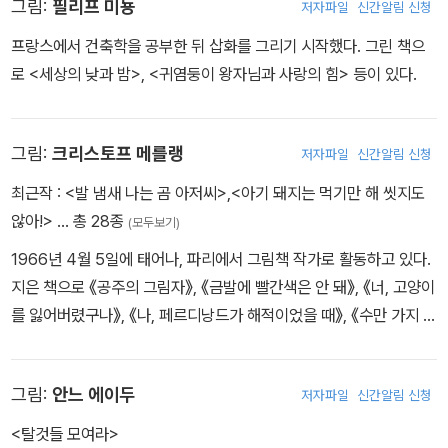
그림:
필리프 미뇽
저자파일
신간알림 신청
프랑스에서 건축학을 공부한 뒤 삽화를 그리기 시작했다. 그린 책으
로 <세상의 낮과 밤>, <귀염둥이 왕자님과 사랑의 힘> 등이 있다.
그림:
크리스토프 메를랭
저자파일
신간알림 신청
최근작 :
<발 냄새 나는 곰 아저씨>
,
<아기 돼지는 먹기만 해 씻지도
않아!>
… 총 28종
(모두보기)
1966년 4월 5일에 태어나, 파리에서 그림책 작가로 활동하고 있다.
지은 책으로 《공주의 그림자》, 《금발에 빨간색은 안 돼》, 《너, 고양이
를 잃어버렸구나》, 《나, 페르디낭드가 해적이었을 때》, 《수만 가지 질
문》, 《괴물, 마녀, 그리고 해적》, 《비행 소녀》, 《그의 여행 일지》등이
있다.
그림:
안느 에이두
저자파일
신간알림 신청
<탈것들 모여라>