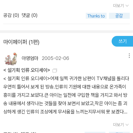
더보기
공감 (
0
)
댓글 (0)
쓰기
마이페이퍼 (1편)
아영엄마
2005-02-06
메뉴
< 설기획 인류 오디세이>
< 설기획 인류 오디세이>어제 일찍 귀가한 남편이 TV채널을 돌리다
우연히 틀어서 보게 된 방송.인류의 기원에 대한 내용으로 온가족이
흥미를 가지고 보았다.큰 아이는 일전에 구입한 책을 가지고 와서 방
송 내용에서 생각나는 것들을 찾아 보면서 보았고,작은 아이는 좀 괴
상하게 생긴 인류의 조상에게 무서움을 느끼는지무서워 못 보겠다는
걸 달래서(?) 끝까지 보았다.내가 가장 관심이 간 부분은 우리 때에
더보기
배웠던 학설중 잘못된 부분들에 관해서이다. -네안데르탈인이 호모