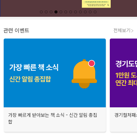
관련 이벤트
전체보기
가장 빠르게 받아보는 책 소식 - 신간 알림 총집
경기컬처패스
합