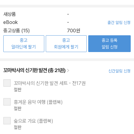
새상품
-
eBook
-
출간 알림 신청
중고상품 (15)
700원
중고
중고
중고 등록
알라딘에 팔기
회원에게 팔기
알림 신청
꼬마박사의 신기한 발견 (총 21권)
신간알림 신청
꼬마박사의 신기한 발견 세트 - 전17권
절판
흥겨운 음악 여행 (플랩북)
절판
숲으로 가요 (플랩북)
절판