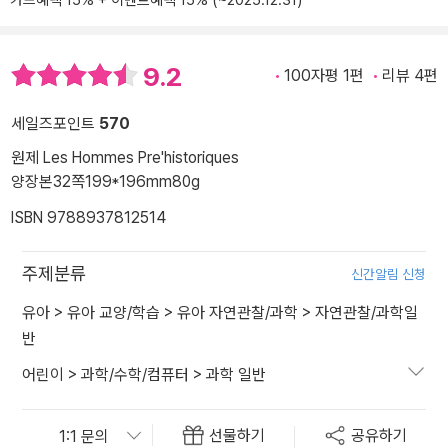
카드혜택 15% + 이벤트혜택 15% (~2025.12.31)
9.2
100자평 1편
리뷰 4편
세일즈포인트
570
원제 Les Hommes Pre'historiques
양장본
32쪽
199*196mm
80g
ISBN 9788937812514
주제분류
신간알림 신청
유아
>
유아 교양/학습
>
유아 자연관찰/과학
>
자연관찰/과학일
반
어린이
>
과학/수학/컴퓨터
>
과학 일반
선물하기
공유하기