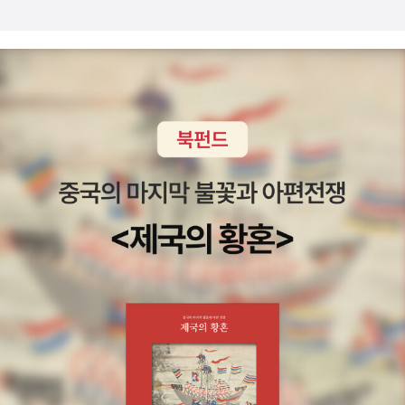
다. 지난 2003년 프랑스방송시 시청률 34%를 기록할 정도로 화제
를 모은 바 있다. ■ 인류탄생과 진화의 신비....드라마적 감동....<인
류오디세이>는 인류의 탄생과 진화를 생생한 에피소드를 통해 드라
마같은 감동을 이어간다. 제1편 '머나먼 여정'은 800만년 전 아프리
카 동부에서 나타난 유인원으로부터 직립보행을 시작한 오스트랄로
피테쿠스를 거쳐 도구사용이 가능한 호모하빌리스로 발전하는 과정
과 사냥을 하고 불을 발견한 호모에렉투스가 중동과 유럽으로 이동하
며 네안데르탈인과 호모사피엔스로 발전하는 과정을 그린다. 그 중
네안데르탈인은 호모사피엔스와 한동안 공존하다가 알수없는 이유로
사라지고 호모사피엔스가 인류를 대표하는 유일한 종으로 남게된다.
제2편 '호모사피엔스'는 에렉투스와 사피엔스의 연관을 찾는데서 출
발한다. 호모사피엔스와 네안데르탈인 모두 호모에렉투스가 진화한
것이라는 추정을 통해 이야기를 전개해 간다. 호모사피엔스가 샤마니
즘을 발견하고 예술을 습득해 가는 과정과 호모사피엔스와 네안데르
탈인이 어떻게 교류했는지에 초점을 맞추고 있다. 호모사피엔스가 발
전된 문화를 선보이며 정착해서 농경을 일구고 가축을 기르며 마을을