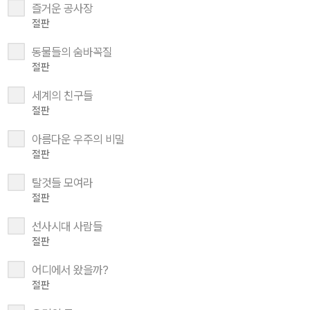
즐거운 공사장
절판
동물들의 숨바꼭질
절판
세계의 친구들
절판
아름다운 우주의 비밀
절판
탈것들 모여라
절판
선사시대 사람들
절판
어디에서 왔을까?
절판