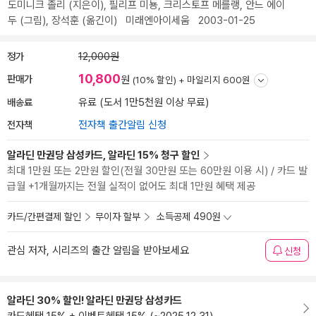
도미니크 졸리
(지은이),
필리프 미뇽
,
크리스토프 메를랭
,
안느 에이
두
(그림),
장석훈
(옮긴이)
미래엔아이세움
2003-01-25
정가
12,000원
10,800
판매가
원
(10% 할인) +
마일리지 600원
배송료
유료 (도서 1만5천원 이상 무료)
전자책
전자책 출간알림 신청
알라딘 만권당 삼성카드, 알라딘 15% 청구 할인
최대 1만원 또는 2만원 할인(전월 30만원 또는 60만원 이용 시) / 카드 발
급월 +1개월까지는 전월 실적이 없어도 최대 1만원 혜택 제공
카드/간편결제 할인
무이자 할부
소득공제 490원
관심 저자, 시리즈의 출간 알림을 받아보세요
신청
알라딘 30% 할인! 알라딘 만권당 삼성카드