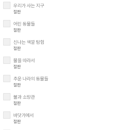
우리가 사는 지구
절판
어린 동물들
절판
신나는 색깔 탐험
절판
물을 따라서
절판
추운 나라의 동물들
절판
불과 소방관
절판
바닷가에서
절판