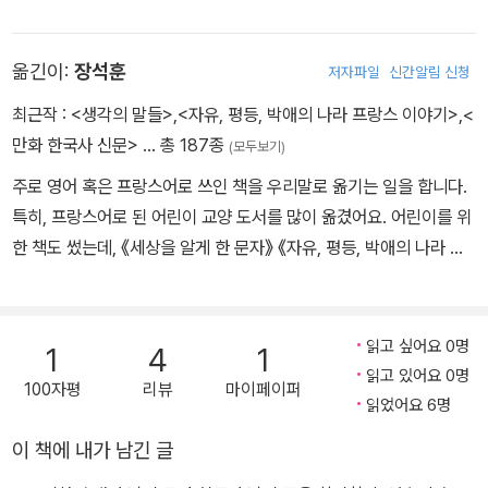
옮긴이:
장석훈
저자파일
신간알림 신청
최근작 :
<생각의 말들>
,
<자유, 평등, 박애의 나라 프랑스 이야기>
,
<
만화 한국사 신문>
… 총 187종
(모두보기)
주로 영어 혹은 프랑스어로 쓰인 책을 우리말로 옮기는 일을 합니다.
특히, 프랑스어로 된 어린이 교양 도서를 많이 옮겼어요. 어린이를 위
한 책도 썼는데, 《세상을 알게 한 문자》 《자유, 평등, 박애의 나라 프
랑스 이야기》와 같은 책이 있어요.
읽고 싶어요 0명
1
4
1
읽고 있어요 0명
100자평
리뷰
마이페이퍼
읽었어요 6명
이 책에 내가 남긴 글