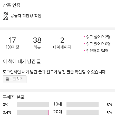
는 다잇소로 놀러 오세요! 구경은 공짜! 어린이 손님 대환영! 작가 박
상품 인증
현숙은 1년에 300회 이상 전국 도서관과 학교를 누비며 어린이들을
공급자 적합성 확인
만난다. 작가 강연 현장에서 풀어 놓는 어린이들의 고민은 가족, 학업
스트레스, 짝사랑 등 다양하지만, 학년을 불문하고 ‘친구 관계 고민’이
압도적이라고 한다. 『다잇소 잡화점: 마음을 이어 주는』은 그가 20년
읽고 싶어요 2명
17
38
2
간 성실히 아동문학을 집필하고 현장에서 직접 보고 들은 어린이들의
읽고 있어요 0명
고민을 오롯이 담은 책이다. 작품 속 주인공인 ‘담’이는 가장 친한 친
100자평
리뷰
마이페이퍼
읽었어요 54명
구인 ‘소영’이 자신을 배신하고 ‘견후’라는 다른 친구와 가깝게 지내는
것이 불만이다. 급기야 체육 시간에 둘이서만 나눈 이야기를 소영이
이 책에 내가 남긴 글
가 말하며, 담이는 게임에서도 견후에게 지게 된다. 이제 소영이와의
로그인하면 내가 남긴 글과 친구가 남긴 글을 확인할 수 있습니다.
사이에 높고 단단한 벽이 생겨 버린 담이는 우연히 소 사장이 운영하
로그인하기
는 잡화점인 다잇소에 가게 되고, 그곳에서 소탈을 얻게 되는데…. 담
이는 과연 소영이와의 관계를 회복할 수 있을까? 소 사장이 운영하는
‘다잇소’는 어린이들에게 재미있는 세계를 전해 주고자 하는 작가의
구매자 분포
애정을 담아 만든 공간으로, 마음과 마음을 이어 주는 소탈, 정확한 고
10대
0%
0%
백 타이밍을 알려 주는 시계, 못된 사람에게 붙이면 엉덩이를 따갑게
20대
0%
0.4%