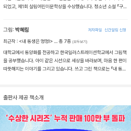
되었고, 제1회 살림어린이문학상을 수상했습니다. 청소년 소설 『구미
호 식당』 시리즈, 동화 『수상한 우리 반』 등의 수상한 시리즈가 베스
트셀러입니다. 『천개산 패밀리』 시리즈, 『구드래곤』 시리즈, 어린이
그림:
박혜림
저자파일
신간알림 신청
교양 『꼭꼭 씹어먹는 국어』 시리즈(전 5권) 등의 책이 있으며, 아동과
청소년 독자들에게 많은 사랑을 받고 있습니다.
최근작 :
<내 동생은 멍멍!>
… 총 7종
(모두보기)
대학교에서 동양화를 전공하고 한국일러스트레이션학교에서 그림책
을 공부했습니다. 아이 같은 시선으로 세상을 바라보며, 마음 한 편이
따뜻해지는 이야기를 그리고 있습니다. 쓰고 그린 책으로는 『내 동생
은 멍멍!』이 있으며, 『친구 사이에도 예의가 필요해』 『자석처럼 딱 붙
었어』 『일등아파트』 등에 그림을 그렸습니다.
출판사 제공 책소개