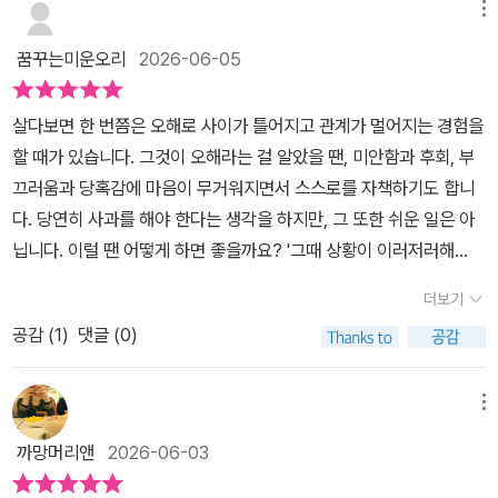
메뉴
꿈꾸는미운오리
2026-06-05
살다보면 한 번쯤은 오해로 사이가 틀어지고 관계가 멀어지는 경험을
할 때가 있습니다. 그것이 오해라는 걸 알았을 땐, 미안함과 후회, 부
끄러움과 당혹감에 마음이 무거워지면서 스스로를 자책하기도 합니
다. 당연히 사과를 해야 한다는 생각을 하지만, 그 또한 쉬운 일은 아
닙니다. 이럴 땐 어떻게 하면 좋을까요? '그때 상황이 이러저러해
서...'라는 변명 대신 부끄러움을 무릅쓰고라도 진심 어린 사과를 전할
더보기
수 있어야 합니다. 사과를 건넸다고 해서 상대방이 금세 '괜찮아!'라며
공감 (
1
)
댓글 (0)
손을 잡아줄 것이라는 기대 대신 상대방이 사과를 받아들이고 마음을
정리할 때까지 기다려줄 수 있어야 합니다. <다잇소 잡화점 : 마음을
이어주는>은 오해로 단짝 친구와 사이가 멀어진 '담'이 마음과 마음을
메뉴
이어주는 특별한 물건 '소탈'을 얻게 되면서 벌어지는 일들을 따뜻하
까망머리앤
2026-06-03
면서도 유머러스하게 담아낸 이야기로, 친구 사이의 갈등은 서로의