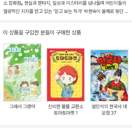
소 잡화점』 현실과 판타지, 일상과 미스터리를 넘나들며 어린이들의
열광적인 지지를 받고 있는 ‘믿고 보는 작가’ 박현숙이 올해로 등단 2
0주년을 맞아 새로운 저학년 동화 『다잇소 잡화점: 마음을 이어 주
는』(창비교육 2026)을 펴냈다. 동화 작가 박현숙은 2006년 대전일
이 상품을 구입한 분들이 구매한 상품
보 신춘문예에 동화가 당선되며 작품 활동을 시작한 이래, 장르 문학
의 재미와 교훈을 동시에 잡은 메가 히트작 ‘수상한 시리즈’를 비롯해
『구미호 식당』(1~5), 『천개산 패밀리』(1~6) 등 발표하는 작품마다
화제를 모으며 아동문학계의 독보적인 스토리텔러로 자리매김했다.
그가 오랜만에 선보이는 저학년 동화 『다잇소 잡화점: 마음을 이어 주
는』은 어린이들의 가장 큰 고민으로 꼽히는 ‘친구 사이에서의 관계 문
제’를 어린이들에게 가장 친숙한 공간인 학교와 잡화점을 배경으로
풀어낸다. 특히 ‘다잇소 잡화점’의 주인인 미스터리한 인물 ‘소 사
장’의 도움으로 문제를 해결해 나가는 과정에서 어린이와 어른의 따
그래서 그랬어
신비한 물물 교환소
설민석의 한국사 대
스한 연대와 이해도 느낄 수 있다. 또한 작가 특유의 어린이들의 심리
토마토마켓 1
모험 37
를 꿰뚫는 날카로운 시선과 유머러스한 필치로 이야기가 속도감 넘치
게 전개되어 어린이 독자들을 사로잡는다. 있을 건 다 있고 없을 건 없