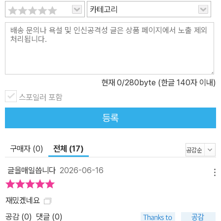
음껏 상상하고 울고 웃으며 스스로 해결하는 쾌감을 느끼게 한다. 이
카테고리
러한 간접 경험은 어린이들로 하여금 현실에서 마주한 갈등과 어려움
속에서도 외면하지 않는 자세를 갖게 하며, 세계를 향한 발걸음을 단
단하게 해 준다. 현실 밀착형 소재와 가벼운 미스터리를 추가한 전개
로 아동문학의 새로운 지평을 연 박현숙의 신작 『다잇소 잡화점: 마음
을 이어 주는』 속 어린이들이 씩씩하게 모험을 펼쳐 나갈수록 이 책을
현재
0
/280byte (한글 140자 이내)
읽는 어린이 독자들 역시 빛나는 성장을 마주하게 될 것이다. * 교과
스포일러 포함
연계 1-1 <사람들> 4. 고민을 들어 봐요 1-1 <학교> 5. 이렇게 말해
요 2-1 <나> 1. 모두 모여라 2-1 <국어-나> 5. 마음을 짐작해요 3-1
등록
<국어-나> 5. 인물에게 마음을 전해요
구매자 (0)
전체 (17)
글을매일씁니다
2026-06-16
메뉴
재밌겠네요
공감 (
0
)
댓글 (0)