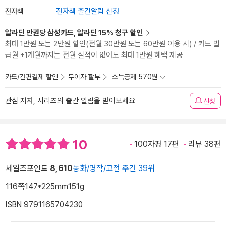
전자책
전자책 출간알림 신청
알라딘 만권당 삼성카드, 알라딘 15% 청구 할인
최대 1만원 또는 2만원 할인(전월 30만원 또는 60만원 이용 시) / 카드 발
급월 +1개월까지는 전월 실적이 없어도 최대 1만원 혜택 제공
카드/간편결제 할인
무이자 할부
소득공제 570원
관심 저자, 시리즈의 출간 알림을 받아보세요
신청
10
100자평 17편
리뷰 38편
세일즈포인트
8,610
동화/명작/고전 주간 39위
116쪽
147*225mm
151g
ISBN 9791165704230