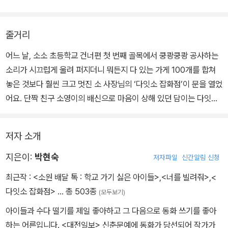
줄거리
어느 날, 소소 초등학교 건너편 첫 번째 골목에서 쿵쾅쿵쾅 공사하는
소리가 시끄럽게 울려 퍼지더니 뭐든지 다 있는 가게 100개를 합쳐
놓은 것보다 훨씬 크고 멋진 소 사장님의 ‘다잇소 잡화점’이 문을 열었
어요. 단짝 친구 소영이의 배신으로 마음이 상해 있던 담이는 다잇소
잡화점에서 소탈을 뽑게 되고, 그날 이후 새로운 일들이 벌어져요. 과
연 소탈을 쓰면 무슨 일이 일어날까요? 담이와 소영이는 화해할 수
저자 소개
있을까요? 세상에서 제일 부지런한 사장님이 매일매일 새로운 물건
을 채워 놓고 여러분을 기다리는 곳! 마음과 마음을 이어 주는 특별한
지은이:
박현숙
저자파일
신간알림 신청
잡화점인 ‘다잇소’에서 궁금증을 풀어보세요.
최근작 :
<소원 배달 톡 : 학교 가기 싫은 아이들>
,
<너를 빌려줘>
,
<
다잇소 잡화점>
… 총 503종
(모두보기)
아이들과 수다 떨기를 제일 좋아하고 그 다음으로 동화 쓰기를 좋아
하는 어른입니다. <대전일보> 신춘문예에 동화가 당선되어 작가가