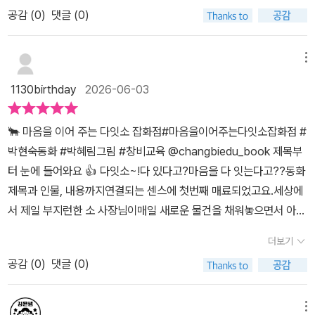
들 때가 있지요. < 다잇소 잡화점: 마음을 이어 주는 > 은바로 그런
요? 다잇소 잡화점에는 소탈 외에도 좋아하는 사람에게 고백하면
했어요. 😊특히 초등 저학년 아이들이공감할 만한 학교생활 이야기
공감 (
0
)
댓글 (0)
어린이의 마음을신비한 잡화점 이야기로 풀어낸 동화입니다. 주인
사랑이 이루어진다는 고양이 모양 탁상시계, 못된 사람에게 붙이기만
가 담겨 있어책 읽기에 재미를 붙이는친구들에게도 추천하고 싶습니
공 담이는가장 친한 친구 소영이가자신보다 견후와 더 가까워진 것
하면 엉덩이를 따갑게 만드는 스티커, 절대 음식을 흘리지 않게 만들
다.📖 아이와 함께 읽고 난 뒤에는'친구 때문에 속상했던 적 있어?''혹
같아서운함과 배신감을 느낍니다. 소영이가 나를 배신한 것 같고,둘
어주는 젓가락, 꼭 보고 싶어 하는 사람을 볼 수 있는 돋보기까지, 아
메뉴
시 오해했던 경험은 없었어?'이런 이야기를 나누어 보기에도좋은 책
사이에 나만 모르는 무언가가 생긴 것 같고,그 마음은 점점 커져 갑니
이들의 바라는 신기하고 재미있는 물건들이 가득하답니다. 무엇보다
이었어요.꼭 추천하고 싶은따뜻한 성장 동화입니다.📚창비교육 출판
1130birthday
2026-06-03
다. 어느 순간 담이의 마음속에는높고 단단한 벽이 생겨 버립니
시선을 사로잡는 건, 바로 세상에서 가장 부지런하다는 소 사장님이
사에서책을 보내주셨어요!덕분에 사랑스러운이야기 잘 읽고,제 마음
다. 그러다 담이는 우연히‘다잇소 잡화점’에 들어가게 됩니다. 있을
있다는 것이라지요. 소 사장님은 옛이야기 '소가 된 게으름뱅이'에서
을 담아 서평으로 남겨봅니다 😊감사합니다, 창비교육🤍#도서제공
🐂 마음을 이어 주는 다잇소 잡화점#마음을이어주는다잇소잡화점 #
건 다 있고,없을 건 없는 곳. 날마다 새로운 물건이 들어오는이상하
모티브를 따온 인물이라고 하니, 왜 세상에서 가장 부지런한지를 알
#다잇소잡화점#박현숙동화 #어린이동화#창비교육
박현숙동화 #박혜림그림 #창비교육 @changbiedu_book 제목부
고도 신기한 잡화점. 그곳에는마음을 이어 주는 ‘소탈’을 비롯해어린
것 같지요? <다잇소 잡화점 : 마음을 이어주는>은 오해로 단짝 친
터 눈에 들어와요 👍 다잇소~!다 있다고?마음을 다 잇는다고??동화
이라면 한 번쯤 상상해 봤을재미있는 물건들이 가득합니다. 이 책이
구와 사이가 멀어진 '담'이 마음과 마음을 이어주는 특별한 물건 '소
제목과 인물, 내용까지연결되는 센스에 첫번째 매료되었고요.세상에
좋았던 건친구 사이의 오해를너무 쉽게 해결하려고 하지 않는다는 점
탈'을 얻게 되면서 벌어지는 일들을 따뜻하면서도 유머러스하게 담아
서 제일 부지런한 소 사장님이매일 새로운 물건을 채워놓으면서 아이
이었습니다. “사과하면 돼.”“다시 친하게 지내면 되잖아.” 어른들
낸 이야기로, 친구 사이의 갈등은 서로의 마음을 이해하고 진심으로
들을 기다리고 또 아이들의 마음을 살펴주는 모습이 매력있어요.대놓
은 가끔 이렇게 말하지만,아이들 마음은 그렇게 단순하지 않을 때가
소통할 때 풀릴 수 있다는 것을, 상대방의 마음을 헤아리며 먼저 손을
더보기
고 다정하거나 친절하지는 않아요.또 대놓고 도와주는 것이 아니라아
많잖아요. 좋아하는 친구라서 더 서운하고,친한 친구라서 더 속상하
내밀 수 있는 용기가 필요하다는 메시지를 전합니다. 무엇보다 판타
공감 (
0
)
댓글 (0)
이들 스스로 마음을 돌아볼 수 있게 해주고속상한 마음에 귀를 기울
고,말하고 싶은데 어떻게 말해야 할지 몰라마음속에만 담아 두는 순
지적 요소로 등장하는 '소탈'은 인물들의 마음을 연결해 주는 매개체
여주는 것만으로도마음을 살살 간질여줍니다.이 동화에서는 사소한
간도 있으니까요. 이 책은 그런 담이의 마음을아이의 시선에서 천천
로서, '이해와 소통의 중요성'을 효과적으로 전달하는 역할을 하는 것
오해가 이어지면서단짝 친구인 소영이에게 서운함을 느끼는 담이의
메뉴