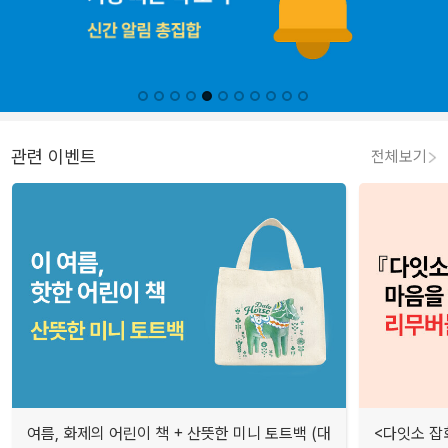
관련 이벤트
전체보기
여름, 화제의 어린이 책 + 산뜻한 미니 토트백 (대
<다잇소 잡