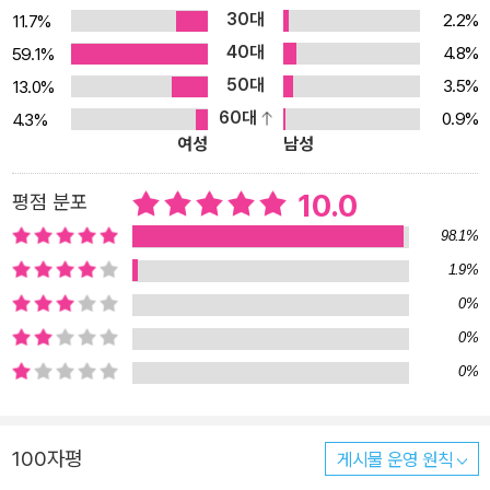
만드는 고슴도치 스티커, 음식물을 절대 흘리지 않게 해 주는 젓가락,
30대
2.2%
11.7%
꼭 보고 싶은 사람을 볼 수 있는 돋보기까지, 어린이들이 꿈꾸는 신기
40대
4.8%
59.1%
하고 재미있는 물건들로 가득하다. 특히 시도 때도 없이 ‘다잇소’ 곳곳
50대
3.5%
13.0%
을 청소하는 세상에서 가장 부지런한 인물인 소 사장은 이 작품의 묘
60대
0.9%
4.3%
미 중 하나다. 소 사장은 어느 게으름뱅이가 소탈을 쓰고 진짜 소가 되
여성
남성
어 일만 하다가 무를 먹고 다시 인간이 되어 평생을 부지런하게 살았
다는 옛이야기인 ‘소가 된 게으름뱅이’에서 모티프를 얻어 창작된 인
10.0
평점 분포
물이다. 어른의 시선에서 가르치려 들지 않고, 어린이들의 고민을 대
98.1%
등한 위치에서 바라보는 소 사장은 어린이들에게 위로와 용기를 줄
1.9%
뿐만 아니라, 작품 곳곳에서 아직 밝혀지지 않은 소 사장을 둘러싼 여
0%
러 수수께끼가 암시되며 독자들의 상상력을 자극한다. 잇자 잇자 마
0%
음을 잇자 음매음매 튼튼하게 잇자 단짝 친구를 원망하던 주인공 담
0%
이는 다잇소에서 얻은 ‘소탈’ 덕분에 그동안 소영이 행동의 의도와 상
황을 자신이 오해했음을 깨닫고 사과하기 위해 노력한다. 이 책은 이
렇듯 누구나 겪기 마련인 평범하고 보편적인 어린이들의 마음을 ‘박
100자평
게시물 운영 원칙
현숙표’ 판타지 요소를 가미해 어린이 독자들이 책 속에서만큼은 마