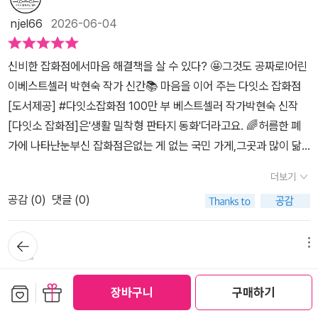
히 따라갑니다. 그래서 읽다 보면 “나도 이런 적 있는데…” 이 책을
과 더불어 갈등 해결 과정을 신비로우면서도 재미있게 보여 주어 이
이야기가 나오는데요. 제대로 사실을 알아보지도 않고 친구의 마음을
읽는 아이들 중에도조용히 자기 마음을 떠올리는 아이가있을 것 같았
야기에 대한 몰입감을 높입니다. 꿈오리 한줄평 : 판타지와 현실을
njel66
2026-06-04
오해하면서 갈등이 깊어지게 되어요. 3자의 입장에서 본 담이의 행동
습니다. 친구 사이의 문제는정답처럼 딱 해결되는 일이 아니잖아
넘나드는 이야기로 소통의 가치를 전하다!
이 미성숙하기도 하고 또 경솔하기도 한데요. 돌이켜보면 우리들 역
요. 그래서 이 책이 더 좋았습니다. 누가 맞고 틀렸는지를 따지기보
신비한 잡화점에서마음 해결책을 살 수 있다? 🤩그것도 공짜로!어린
시 사소한 오해와 잘못으로 친구에게 상처를 주기도 하고 서로간에
다,내 마음을 먼저 들여다보고상대의 마음도 다시 바라보게 해 주니
이베스트셀러 박현숙 작가 신간📚 마음을 이어 주는 다잇소 잡화점
오해가 생겼던 경험도 있을 거예요. 그런 부분에서 스스로를 돌아보
까요. 현실적인 친구 고민에서 시작하지만,‘다잇소’라는 공간이 등장
[도서제공] #다잇소잡화점 100만 부 베스트셀러 작가박현숙 신작
기도 했는데요.담이는 다잇소 잡화점에서 얻게 된 소탈을 쓰면서그동
하면서 이야기는 훨씬 더 재미있어집니다. 수상하지만 따뜻한 소 사
[다잇소 잡화점]은'생활 밀착형 판타지 동화'더라고요. 🌈허름한 폐
안 오해했던 일에 대한 진실과 소영이의 마음을 알아차리게 되어요!
장,마음을 이어 주는 신기한 물건,그리고 아직 다 밝혀지지 않은 잡화
가에 나타난눈부신 잡화점은없는 게 없는 국민 가게,그곳과 많이 닮
지금 이순간 담이에게 필요한건?빠르게 잘못을 인정하고 용기내어
점의 비밀까지. 저학년 아이들이 재미있게 읽으면서도친구 관계와 오
았어요.소 천사들이밧줄로 꽁꽁 묶고 있는 표지는우리 아이의 호기심
사과하는 것이죠.친구사이에서 생길 수 있는 관계 갈등을 재미나고도
더보기
해, 사과, 화해에 대해자연스럽게 생각해 볼 수 있고현실과 판타지가
을 자극했지요.소소 초등학교 앞에 나타난다잇소 잡화점의 소 사장님
지혜롭게 풀어낸 동화아이들과 함께 읽어보면서✔️ 친구사이에 오해
적당히 섞여 있는 동화책. < 다잇소 잡화점 : 마음을 이어 주는 > 그곳
공감 (
0
)
댓글 (0)
❗️이야기 시작부터'말놀이를 연상시켜서' 재미있었어요.다잇소의 소
와 갈등이 생겼을 때 대처하는 방법✔️ 내가 잘못했을 때 인정하고 사
에서 가장 반짝이는 물건은어쩌면서로의 마음을 다시 바라보게 해 주
사장님은우직하게 할 일만 부지런히 하면서도소소 초등학교 손님들
과하는 용기에 대해이야기 나누어보면 좋을 것 같아요.
는작은 용기였는지도 모르겠습니다. 친구 관계로 속상했던 아이,상
뒤로가
에게툭툭 던져 주는 말들이 따뜻했어요.게다가 소 사장님이직접 만든
메뉴
기
상력 가득한 판타지 동화를 좋아하는 아이,박현숙 작가님의 이야기를
특별한 물건도 있다고 하니호기심 팡팡 ㅎㅎ아이들이 뽑기를 참 좋아
레몬방울
2026-06-08
좋아하는 아이,저학년 읽기 독립용 동화를 찾는 부모님께이 책을 추
하는데소 탈 뽑기는 정말 신박했어요.소 탈 뽑기 기계에서는 필요한
보관함담기
선물하기
장바구니
구매하기
천해 봅니다. 창비교육감사합니다.#포포리서평2026_75 #박현숙
사람에게알맞은 탈이 나온다고 해요.엑스레이를 찍는 자세로소 탈 뽑
#도서제공소소초등학교 근처에 오래된 집이 다잇소 잡화점으로 문을