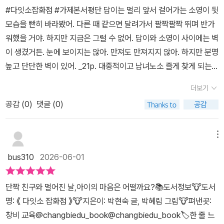
마음을 이해하고 진심으로 소통할 때 풀릴 수 있다는 것을, 상대방의
#다잇소잡화점 #가제본서평단 담이는 멀리 앞서 걸어가는 소영이 뒷
마음을 헤아리며 먼저 손을 내밀 수 있는 용기가 필요하다는 메시지
모습을 빤히 바라봤어. 다른 때 같으면 달려가서 팔짝팔짝 뛰며 반가
를 전합니다. 무엇보다 판타지적 요소로 등장하는 '소탈'은 인물들의
워했을 거야. 하지만 지금은 그럴 수 없어. 담이와 소영이 사이에는 벽
마음을 연결해 주는 매개체로서, '이해와 소통의 중요성'을 효과적으
이 생겼거든. 눈에 보이지는 않아. 만져도 만져지지 않아. 하지만 분명
로 전달하는 역할을 하는 것과 더불어 갈등 해결 과정을 신비로우면
높고 단단한 벽이 있어. _21p. 대중적이고 남녀노소 즐게 찾게 되는
서도 재미있게 보여 주어 이야기에 대한 몰입감을 높입니다. 주의 사
다이*, 원하는 행복을 찾을 수 있는 공간이기도 하고, 구경하는 재미
항! 이건 아무 때나 쓰는 게 아니야. 꼭 필요할 때 써야 해. 이 소탈은
더보기
도 쏠쏠해서 지나다가도 보이면 그냥 훌쩍 들어가 보게 되는 공간인
마음과 마음을 이어주는 탈이거든. p.17 소소 초등학교 건너편 첫
공감 (
0
)
댓글 (0)
데 아이들의 마음을 이어주는 신비한 다잇소 잡화점!. 학교와 잡화점
번째 골목에 있는 빈집, 귀신의 집이라 불리던 그 집에 쿵쾅쿵쾅 공사
이라는 친숙한 공간을 배경으로 단짝 친구와의 갈등을 겪고 있는 담
하는 소리가 들리더니, '있을 건 다 있고, 없을 건 없다'는 소 사장님의
이와 다잇소 잡화점의 소사장의 유머러스하고 판타지적인 요소가 아
메뉴
다잇소 잡화점이 문을 엽니다. 다잇소 잡화점에 온 담이의 눈에 인형
이들에게는 심각할 수도 있는 상황을 흥미롭게 풀어간다. 세상에서
대신 소탈이 들어 있는 기계가 보입니다. 꼭 필요한 아이만 가질 수 있
bus310
2026-06-01
제일 부지런한 소사장님이 매일매일 신기한 새로운 물건을 채워놓는
다는 소탈을 뽑은 담이, 사실 담이는 단짝 소영이의 배신으로 마음이
다잇소 잡화점. 담이는 단짝 친구 소영이와 다시 예전처럼 지낼 수 있
상해 있습니다. 지난 체육 시간 '친구 찾기 놀이'를 할 때, 견후와 짝이
단짝 친구와 멀어진 날,아이의 마음은 어떨까요?📚도서정보🐮도서
을까? 한창 친구들과의 우정에 빠져있는 3학년 조카님! 가끔 메신저
되는 것도 모자라, 담이를 밀치기까지 했거든요. 게다가 안 밀었다고
명: 《 다잇소 잡화점 》🐮지은이: 박현숙 글, 박혜림 그림🐮펴낸곳:
업데이트되는 내용들을 보면 죄다~ 우정 며칠째~ 영원한 우정 등등
거짓말까지 하다니요. 이젠 대놓고 견후와 친하게 지내기까지 하고
창비 교육@changbiedu_book@changbiedu_book🏷한 줄 느
친구들과의 관계가 중요한 시기를 보내고 있는 아이들이 읽고 이야기