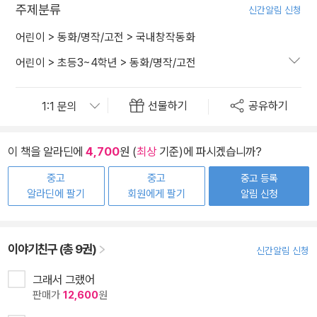
주제분류
신간알림 신청
어린이
>
동화/명작/고전
>
국내창작동화
어린이
>
초등3~4학년
>
동화/명작/고전
선물하기
공유하기
이 책을 알라딘에
4,700
원 (
최상
기준)에 파시겠습니까?
중고
중고
중고 등록
알라딘에 팔기
회원에게 팔기
알림 신청
이야기친구 (총 9권)
신간알림 신청
그래서 그랬어
판매가
12,600
원