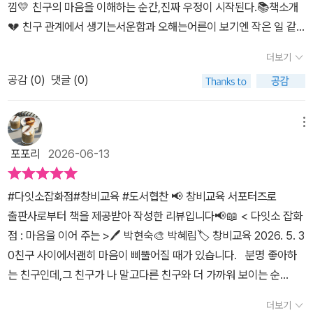
말이죠. 게다가 다른 게임을 할 때도, 소영이만 아는 담이의 비밀 때문
낌💛 친구의 마음을 이해하는 순간,진짜 우정이 시작된다.📚책소개
해 보기에 좋을 책으로 추천하고 싶다. 부담 갖지 말고 들어와서 구경
에 지고 말았다지요. 이러니 담이의 마음이 어떻겠어요. 이제 담이에
💔 친구 관계에서 생기는서운함과 오해는어른이 보기엔 작은 일 같
하렴. 나는 남에게 부담 주는 걸 세상에서 가장 싫어하거든. 구경하는
게 소영이는 배신자일 뿐입니다. 이런 상황에서 마음과 마음을 이어
아도아이들에게는 세상이 무너질 만큼큰 고민이죠.《다잇소 잡화점》
데는 돈 안 받아. _11p. '소영이한테 사과를 해야겠지? 하지만 어떻게
더보기
준다는 소탈을 뽑았으니, 분명 무슨 일이 생길 것 같지요? 소탈은 담
은바로 그런 아이들의 마음을따뜻하게 들여다보는 동화예요.주인공
사과해? 나 같아도 사과를 받아주지 않을 거야.'(중략) 사과는 미루지
이의 소영이의 마음을 이어줄 수 있을까요? 사과는 미루지 말고 빨
공감 (
0
)
댓글 (0)
담이는가장 친한 친구 소영이가자신을 배신했다고 생각하며 속상해
말고 빨리하는 게 좋아.미루는 건 게으른 사람이나 하는 짓이야. _94
리하는 게 좋아.미루는 건 게으른 사람이나 하는 짓이야.p.93 소탈
합니다.그러던 어느 날, 신비한 공간'다잇소 잡화점'에서 특별한 물건
~95p. 있을 건 다 있고, 없을 건 없어요.날이면 날마다새로운 물건이
을 뽑았지만 쓸 일은 없었는데, 드디어 소탈을 써야 할 때가 왔습니다.
인'소탈'을 얻게 되는데요. 🐮✨그 후 담이는 자신이 미처 보지 못했
메뉴
들어와요.구경 대환영! - 다잇소 소 사장- #박현숙 동화 #박혜림 그
소영이에게 심한 말을 한 이후 얼굴을 마주할 자신이 없었는데, 하필
던친구의 마음과 상황을 조금씩 알게 됩니다.읽으면서 가장 좋았던
림 #창비#창비교육 #어린이도서 #창작동화 #추천도서 #어린이문
포포리
2026-06-13
교문 앞에서 마주치게 되었으니 말이죠. 소탈을 쓴 담이는 깜짝 놀라
점은아이들에게 단순히'친구랑 사이좋게 지내야 해.'라고가르치지 않
학 #어린이창작동화 ​​​본 서평은 출판사로부터 해당 도서만 제공받아
고 맙니다. 소영이의 마음 속 목소리가 들리면서, 담이가 소영이를 배
는다는 것이었어요.대신,🌱 상대의 마음을 이해하는 방법🌱 오해가
주관적인 감상으로 작성하였습니다.
#다잇소잡화점#창비교육 #도서협찬 📢 창비교육 서포터즈로
신자라고 생각하게 된 그날의 일들이 파노라마처럼 펼쳐졌거든요. 그
생기는 과정🌱 먼저 손 내미는 용기를흥미진진한 이야기 속에 자연
출판사로부터 책을 제공받아 작성한 리뷰입니다📢📖 < 다잇소 잡화
랬습니다. 그건 담이의 오해였습니다. 소영이에게 사과를 해야 한다
스럽게 녹여 냈답니다.무엇보다 다잇소 잡화점에 등장하는신기한 물
점 : 마음을 이어 주는 >🖊️ 박현숙🎨 박혜림🏷 창비교육 2026. 5. 3
는 걸 알지만, 용기가 나지 않았습니다. 이럴 때 필요한 건 바로 소탈,
건들이 정말 재미있어요!(그리고 페이지 옆에🐮소 모양 디테일도너
0친구 사이에서괜히 마음이 삐뚤어질 때가 있습니다. 분명 좋아하
용기도 생기도 자신감도 생긴 담이가 드디어 소영이에게 사과를 하려
무 사랑스러워요!)🔍 보고 싶은 사람이 보이는 돋보기🦔 못된 사람을
는 친구인데,그 친구가 나 말고다른 친구와 더 가까워 보이는 순
던 바로 그때, 소탈이 감쪽같이 사라져버렸습니다. 소탈은 왜 갑자기
혼내 주는 고슴도치 스티커⏰ 고백 타이밍을 알려 주는 시계읽으며
간. 괜히 서운하고,괜히 미워지고,괜히 나만 멀어진 것 같은 기분이
사라진 걸까요? 담이는 소영이에게 진심을 담은 사과를 할 수 있을까
'나도 이거 갖고 싶다!'를연발할 만큼 상상력을 자극하는요소가 가득
더보기