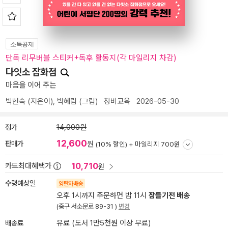
소득공제
단독 리무버블 스티커+독후 활동지(각 마일리지 차감)
다잇소 잡화점
마음을 이어 주는
박현숙
(지은이),
박혜림
(그림)
창비교육
2026-05-30
정가
14,000원
12,600
판매가
원
(10% 할인) +
마일리지 700원
10,710
카드최대혜택가
원
수령예상일
양탄자배송
오후 1시까지 주문하면 밤 11시
잠들기전 배송
(중구 서소문로 89-31 )
변경
배송료
유료 (도서 1만5천원 이상 무료)