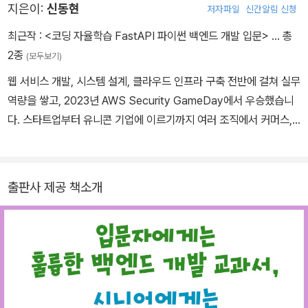
코드로 서버를 실행하고, 데이터 검증과 API 문서 생성까지 자동으로
지은이:
신동현
저자파일
신간알림 신청
수행해 주어 빠르게 실습 결과를 확인할 수 있습니다. 입문자에게는
최근작 :
<코딩 자율학습 FastAPI 파이썬 백엔드 개발 입문>
… 총
학습 성취감을 올려주고 현직 개발자에게는 개발 생산성을 높이는 경
2종
(모두보기)
험을 선사합니다. 이 책을 통해 FastAPI의 기본 문법은 물론 실제 서
비스로 이어지는 백엔드 개발 흐름을 경험해 보세요.
웹 서비스 개발, 시스템 설계, 클라우드 인프라 구축 전반에 걸쳐 실무
역량을 쌓고, 2023년 AWS Security GameDay에서 우승했습니
다. 스타트업부터 유니콘 기업에 이르기까지 여러 조직에서 커머스,
핀테크, 헬스케어 등의 백엔드 시스템 설계 및 개발을 담당했으며, 현
재는 이러한 실무 경험을 바탕으로 온라인 강의와 부트캠프에서 프로
그래밍 교육에 집중하고 있습니다. 단순히 문법 한 줄 더 아는 것보다
출판사 제공 책소개
문제를 마주했을 때 엔지니어답게 생각하는 '근육'을 길러주고 싶은
마음으로 교육에 임하고 있습니다. - 인프런 https://inflearn.com/
users/@qu3vipon