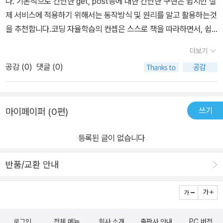
다. 기본적으로 간단한 get, post등에 대한 간단한 구현은 쉽지만 실
제 서비스에 적용하기 위해서는 동작방식 및 원리를 알고 활용하는것
을 추천합니다.코딩 자율학습의 컨셉은 스스로 책을 따라하면서, 쉽
게 풀어서 설명하는 컨셉을 가지고 있어서빠르게 원리를 파악하기 쉽
더보기
게 구성되어 있습니다 ■ 살펴보기 / 기능 구현하기· FastAPI의 기능
공감 (
0
)
댓글 (0)
은 정말 다양합니다. Python에 대한 기능을 활용해서 프레임워크에
서 활용한 방법 및 FastAPI을 이용한 기능 구현까지 살펴보면서, 서
비스 구현에 필요한 개념을 학습합니다.> 기존에 파이션으로 구성된
쓰기
마이페이퍼 (0편)
프레임워크 Flask, Django와 함께 비교해보면서 차이점 살펴보기>
FastAPI의 특징 (타입 힌트, 자동완성등)> Pydantic 개념을 통해
등록된 글이 없습니다
서, 정상값/비정상값 검증하는 방법> Swagger를 통한 문서화 및 테
스트 방법> CRUD구현을 통해서 GET, POST, PUT/PATCH, DE
반품/교환 안내
LETE 기능 > ORM을 통한 mysql을 연동하기기능 구현 관련> 회
원가입 하기> 로그인과 인증 구현(JWT)> FastAPI의 고급기능 ■
내용 살펴보기· PyCharm을 이용해서 구성합니다. FastAPI를 지원
하는 IDE 여서 쉽게 환경구성 할수 있습니다. 가상환경 구성도 쉽게
로그인
전체 메뉴
회사 소개
출판사 안내
PC 버전