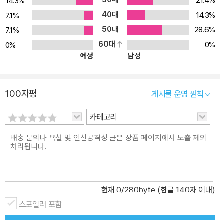
21.4%
14.3%
인데 백엔드에서는 이렇게 구현되는구나 싶어서 신기했고, 해싱이라
40대
14.3%
7.1%
는 보안 개념도 배울 수 있어서 좋았습니다. FastAPI가 처음이거나
50대
28.6%
7.1%
백엔드 개념이 명확하지 않다면 이 책으로 공부하길 추천합니다. _김
60대
0%
0%
지수 초반에 FastAPI를 배워야 하는 이유에 대해 동기부여를 한 후,
여성
남성
중요한 핵심 개념을 설명하고, 이후 프로젝트를 실습해 보는 구성이
좋았습니다. 단순히 책을 읽고 따라 하는 것만으로도 기본기가 다져
지는 느낌이었습니다. 최근 바이브 코딩의 가능성을 체험한 입장에서
100자평
게시물 운영 원칙
역설적으로 기본기가 중요하다고 생각했는데, 이 책은 바로 그런 지
점에 충실한 도서입니다. 바이브 코딩을 하다가 프로젝트의 구조와
카테고리
코드를 이해하는 데 어려움이 있었다면 이 책으로 기본기를 다져보길
추천합니다. _정재우
현재
0
/280byte (한글 140자 이내)
스포일러 포함