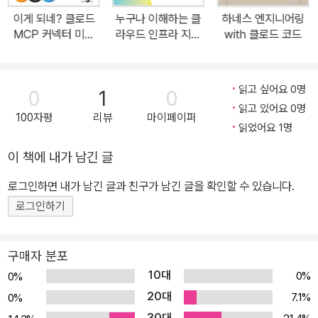
실제 서비스의 구조를 이해하고 원하는 서비스를 만들 수 있다는 자
이게 되네? 클로드
누구나 이해하는 클
하네스 엔지니어링
신감도 얻었습니다. _김동우 이 책은 FastAPI 문법만 설명하는 데서
MCP 커넥터 미친
라우드 인프라 지식
with 클로드 코드
그치지 않고, API를 만들고, 구조를 이해하고, 실제 서비스처럼 연결
활용법 31제
사전
해 보는 흐름으로 구성되어 있어 공부 방향을 잡는 데 많은 도움이 됐
습니다. 백엔드를 처음 접하면 이론과 실습이 따로 노는 느낌이 들기
읽고 싶어요 0명
0
1
0
쉬운데, 이 책은 이걸 왜 배우는지, 실제 개발에서 어떻게 이어지는지
읽고 있어요 0명
100자평
리뷰
마이페이퍼
가 자연스럽게 보였습니다. 덕분에 FastAPI를 왜 많이 쓰는지, 어떤
읽었어요 1명
식으로 API를 설계하고 확장하는지 감을 잡는 데 유용했습니다. 파이
이 책에 내가 남긴 글
썬을 어느 정도 알고 있지만 백엔드는 아직 낯선 사람, Flask나 Djan
로그인하면 내가 남긴 글과 친구가 남긴 글을 확인할 수 있습니다.
go보다 좀 더 가볍고 현대적인 방식으로 API 개발을 해 보고 싶은 사
람에게 잘 맞는 책입니다. 입문 단계에서 FastAPI를 처음 접하는 분
로그인하기
이 있다면 이 책으로 시작해 보길 추천합니다. _정효원 백엔드 공부를
시작할 때 그냥 SQL을 쓰면 되지 굳이 ORM을 배워야 하는가에 대
구매자 분포
한 의문이 들었습니다. 그런데 이 책은 '테이블의 한 행이 파이썬 객체
10대
0%
0%
하나'라고 풀어서 설명해 줘서 억지로 외우지 않고도 쉽게 이해할 수
20대
7.1%
0%
있었습니다. 로그인과 회원가입을 직접 구현해 보며 매일 쓰는 기능
30대