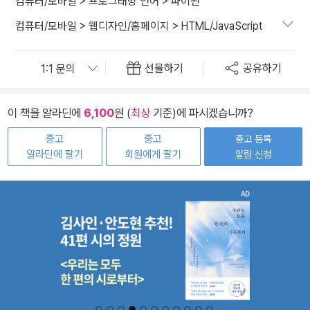
컴퓨터/모바일
>
프로그래밍 언어
>
파이썬
컴퓨터/모바일
>
웹디자인/홈페이지
>
HTML/JavaScript
선물하기
공유하기
이 책을 알라딘에
6,100
원 (
최상
기준)에 파시겠습니까?
중고
중고
중고 등록
알라딘에 팔기
회원에게 팔기
알림 신청