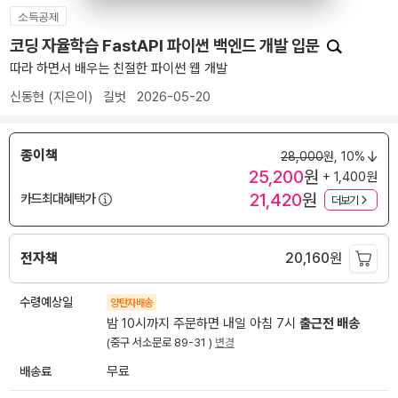
소득공제
코딩 자율학습 FastAPI 파이썬 백엔드 개발 입문
따라 하면서 배우는 친절한 파이썬 웹 개발
신동현
(지은이)
길벗
2026-05-20
종이책
28,000
원,
10%
25,200
원
+ 1,400원
21,420
원
카드최대혜택가
더보기
전자책
20,160
원
수령예상일
양탄자배송
밤 10시까지 주문하면 내일 아침 7시
출근전 배송
(중구 서소문로 89-31 )
변경
배송료
무료