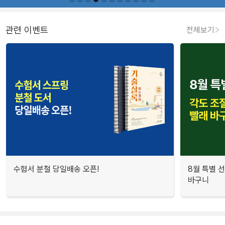
관련 이벤트
전체보기
수험서 분철 당일배송 오픈!
8월 특별 선
바구니