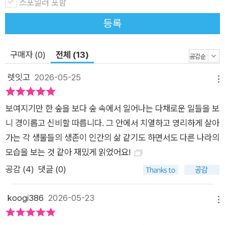
스포일러 포함
숲에서 시작되었다』는 하인리히가 남긴 모든 기록을 총망라한 연
등록
구 일지다. 달팽이, 자작나무, 상모솔새, 풍뎅이, 송장벌레… 놀라
운 과학적 발견이 삶의 지혜로 이어지다 평생을 생물학에 전념했
구매자 (0)
전체 (13)
지만 그의 연구 열정은 지치지 않는다. 하인리히는 90대에 접어
들어도 여전히 새로운 것을 발견하고 소년처럼 설레어 하며 왕성
렛잇고
2026-05-25
메뉴
한 연구를 이어간다. 자신이 몸담은 거대한 숲이 매번 새로운 관
찰거리를 제공하기 때문이다. 송장벌레 부부가 자기 몸집보다 훨
보여지기만 한 숲을 보다 숲 속에서 일어나는 다채로운 일들을 보
씬 큰 동물 사체를 어떻게 옮기는지 궁금했던 하인리히는 나무 그
니 경이롭고 신비할 따릅니다. 그 안에서 치열하고 영리하게 살아
루터기 사이에 방충망을 걸쳐놓고 그 밑 땅에 등을 대고 누운 채
가는 각 생물들의 생존이 인간의 삶 같기도 하면서도 다른 나라의
관찰을 시작한다. 상모솔새가 영하 30도를 웃도는 매서운 추위
모습을 보는 것 같아 재밌게 읽었어요!
에 어찌 살아남는지 확인하고플 땐 어두운 밤에 나무를 타고 올라
공감 (
4
)
댓글 (0)
가 구멍 안에 손전등을 비춰 일일이 둥지를 조사한다. 직접 찾아
내고 오랜 시간 관찰하며 스스로 원리를 깨치는 것이야말로 하인
koogi386
2026-05-23
리히다운 접근법이다. 그가 발견한 건 객관적인 생물학 이론만이
메뉴
아니다. 『모든 이야기는 숲에서 시작되었다』에는 이전과는 다른