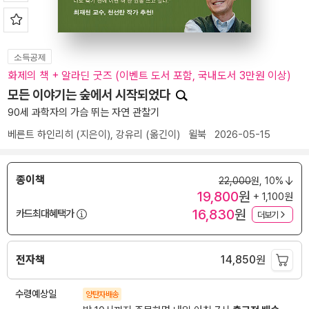
소득공제
화제의 책 + 알라딘 굿즈 (이벤트 도서 포함, 국내도서 3만원 이상)
모든 이야기는 숲에서 시작되었다
90세 과학자의 가슴 뛰는 자연 관찰기
베른트 하인리히
(지은이),
강유리
(옮긴이)
윌북
2026-05-15
종이책
22,000
원,
10%
19,800
원
+ 1,100원
16,830
원
카드최대혜택가
더보기
전자책
14,850
원
수령예상일
양탄자배송