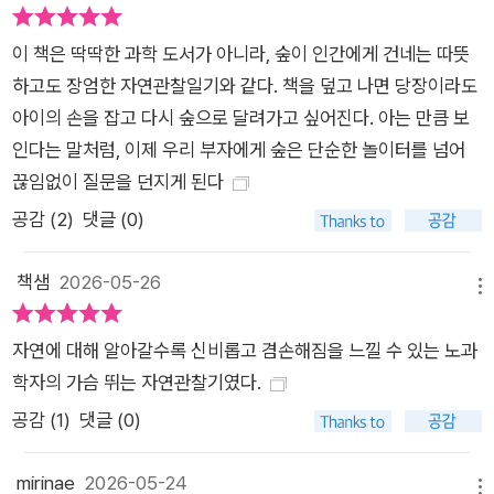
까 봐 걱정하지만, 오래 봐온 피비 부부의 둥지를 공격하려는 다
이 책은 딱딱한 과학 도서가 아니라, 숲이 인간에게 건네는 따뜻
람쥐나 자기 알을 몰래 끼워 넣으려는 찌르레기를 목격하면 녀석
하고도 장엄한 자연관찰일기와 같다. 책을 덮고 나면 당장이라도
들을 대신 쫓아주곤 한다. 숲의 상징은 흔히 나무라고들 하지만
아이의 손을 잡고 다시 숲으로 달려가고 싶어진다. 아는 만큼 보
하인리히는 나무가 숲의 주인공이 아님을 강조한다. 그 안에 살아
인다는 말처럼, 이제 우리 부자에게 숲은 단순한 놀이터를 넘어
숨 쉬는 모든 개체를 소중히 여기고, 제 수명이 다할 때까지 숲에
끊임없이 질문을 던지게 된다
머물 수 있도록 놔두는 것이야말로 진정 그곳을 가꾸는 일이라는
공감 (
2
)
댓글 (0)
게 그의 가치관이다. 아무리 작은 존재라도 자세히 들여다보면 저
마다의 매력적인 특성과 이야기가 빼곡히 깃들어 있는 법이다. 추
책샘
2026-05-26
천의 말을 보탠 천선란 소설가의 말처럼 『모든 이야기는 숲에서
메뉴
시작되었다』는 “이 한 권으로 지구의 생김새를 자세히 볼 수 있게
되는” 경이로운 안내서다.
자연에 대해 알아갈수록 신비롭고 겸손해짐을 느낄 수 있는 노과
학자의 가슴 뛰는 자연관찰기였다.
공감 (
1
)
댓글 (0)
mirinae
2026-05-24
메뉴