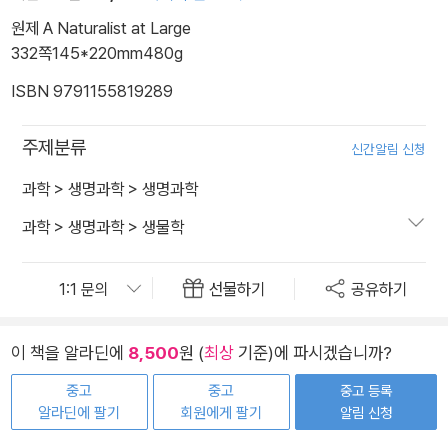
원제 A Naturalist at Large
332쪽
145*220mm
480g
ISBN 9791155819289
주제분류
신간알림 신청
과학
>
생명과학
>
생명과학
과학
>
생명과학
>
생물학
선물하기
공유하기
이 책을 알라딘에
8,500
원 (
최상
기준)에 파시겠습니까?
중고
중고
중고 등록
알라딘에 팔기
회원에게 팔기
알림 신청