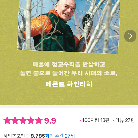
9.9
100자평 13편
리뷰 27편
세일즈포인트
8,785
과학 주간 27위