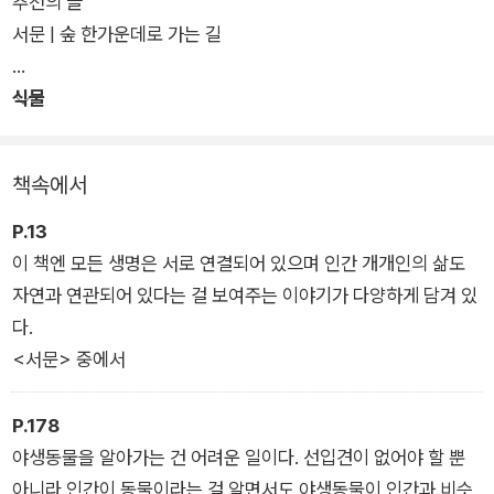
추천의 글
관한 기록으로, 하인리히 에세이의 결정판이다.
서문 | 숲 한가운데로 가는 길
애정을 가지고 파고 들다 보면 보이지 않던 것들이 보이기 시작한
식물
다. 그는 오두막 근처에 사는 식물과 동물 이웃을 만나고, 궁금한
게 생기면 두 눈으로 직접 확인하며 본격적인 탐구에 돌입한다.
또한 세계 각지를 방문하며 만난 다양한 생물종에 관한 놀라운 기
책속에서
록도 곁들인다. 몇 초 만에 터지듯이 만개하는 노랑꽃창포는 어떤
원리로 잎이 피는 걸까? 자연이 그대로 보존돼 수종이 다양한 아
P.13
프리카 야생 보호구역에 왜 모파네 나무 한 종만 잔뜩 남았을까?
이 책엔 모든 생명은 서로 연결되어 있으며 인간 개개인의 삶도
다양한 생물종과 소통하며 이들의 언어 체계와 삶의 패턴을 깨닫
자연과 연관되어 있다는 걸 보여주는 이야기가 다양하게 담겨 있
고 익히는 과정은 그에게 있어 무엇과도 바꿀 수 없는 소중한 경
다.
험이다.
<서문> 중에서
최재천 교수가 세상에서 가장 부러워하는 사람이라는 베른트 하
P.178
인리히. 매일 보고 듣는 것이 결국 삶이 되듯, 그에겐 숲을 구성하
야생동물을 알아가는 건 어려운 일이다. 선입견이 없어야 할 뿐
는 모든 존재가 곧 자신의 삶이다. 애벌레가 잎사귀에 남긴 암호
아니라 인간이 동물이라는 걸 알면서도 야생동물이 인간과 비슷