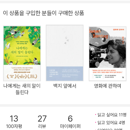
✔ 큰까마귀, 꿀벌, 황자작나무, 다람쥐, 송장벌레, 딱따구리… 그
리고 인간 모든 생명은 서로 연결되어 있다는 감각에서 오는 경이
이 상품을 구입한 분들이 구매한 상품
로움 ✔ 메인주 숲 한가운데 오두막을 짓고 직접 관찰하며 그린
동식물 세밀화 20점까지 세계적인 생물학자이자 울트라마라톤
기록 보유자 베른트 하인리히가 대자연 속에서 40년 동안 기록
해온 수많은 생명의 관찰기 『모든 이야기는 숲에서 시작되었다』
가 출간되었다. 마흔의 나이에 캘리포니아주립대학교 정교수직
을 반납하고 돌연 메인주 숲속에 오두막을 지은 하인리히는 집이
자 실험실인 그곳에서 온갖 생물을 탐구하며 독자적인 연구를 이
어갔다. 『모든 이야기는 숲에서 시작되었다』는 그가 평생토록 숲
에서 만난 모든 생명에 관한 기록으로, 하인리히 에세이의 결정판
나에게는 새의 말이
백지 앞에서
영화에 관하여
들린다
이다. 애정을 가지고 파고 들다 보면 보이지 않던 것들이 보이기
시작한다. 그는 오두막 근처에 사는 식물과 동물 이웃을 만나고,
궁금한 게 생기면 두 눈으로 직접 확인하며 본격적인 탐구에 돌입
읽고 싶어요 11명
13
27
6
한다. 또한 세계 각지를 방문하며 만난 다양한 생물종에 관한 놀
읽고 있어요 4명
100자평
리뷰
마이페이퍼
라운 기록도 곁들인다. 몇 초 만에 터지듯이 만개하는 노랑꽃창포