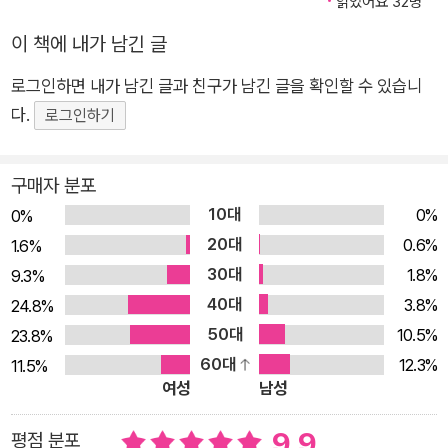
읽었어요 32명
는 어떤 원리로 잎이 피는 걸까? 자연이 그대로 보존돼 수종이 다
이 책에 내가 남긴 글
양한 아프리카 야생 보호구역에 왜 모파네 나무 한 종만 잔뜩 남
았을까? 다양한 생물종과 소통하며 이들의 언어 체계와 삶의 패
로그인하면 내가 남긴 글과 친구가 남긴 글을 확인할 수 있습니
턴을 깨닫고 익히는 과정은 그에게 있어 무엇과도 바꿀 수 없는
다.
로그인하기
소중한 경험이다. 최재천 교수가 세상에서 가장 부러워하는 사람
이라는 베른트 하인리히. 매일 보고 듣는 것이 결국 삶이 되듯, 그
구매자 분포
에겐 숲을 구성하는 모든 존재가 곧 자신의 삶이다. 애벌레가 잎
10대
0%
0%
사귀에 남긴 암호를 분석하고, 절벽 근처에 굴을 파고 들어가 새
20대
0.6%
1.6%
둥지를 조사할 만큼 남다른 애정과 열정이 가득한 하인리히는 오
30대
1.8%
9.3%
늘도 숲속에서 하루를 시작한다. 생명의 경쟁과 질서, 진화와 연
40대
3.8%
24.8%
대에 관해 그가 오랜 세월 기록해온 촘촘한 서사를 『모든 이야기
50대
10.5%
23.8%
는 숲에서 시작되었다』에서 만나보자. 숲에 살기로 한 90세 생물
60대
12.3%
11.5%
학자이자 러너, 베른트 하인리히가 온몸으로 연구한 40년 관찰
여성
남성
일지 자연을 사랑해서 숲에 살기를 선택한 90세 생물학자 베른
트 하인리히. 1970년대에 곤충학 정교수직을 반납하고 메인주
9.9
평점 분포