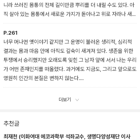
니라 쓰러진 몸통의 전체 길이만큼 뿌리를 더 내릴 수도 있다. 아
직 살아 있는 몸통에서 새로운 가지가 돋아나고 위로 자라나 새
몸통이 되며, 그렇게 한 그루의 나무에서 서너 그루의 나무가 탄
생한다.
P.261
<죽이고 살리는 코끼리와의 동거> 중에서
너무 머나먼 옛이야기 같지만 그 운명이 불러온 생리적, 심리적
결과는 몸과 마음 안에 아직도 깊숙이 새겨져 있다. 생존을 위한
투쟁에서 승리했지만 오래도록 잊힌 그 남자 앞에 서서 나는 우리
가 어떤 존재인지를 떠올렸다. 과거에도 지금도, 그리고 앞으로도
영원히 인간의 본질은 변하지 않는다.
<포식자의 달리기 본능> 중에서
더보기
추천글
최재천 (이화여대 에코과학부 석좌교수, 생명다양성재단 이사