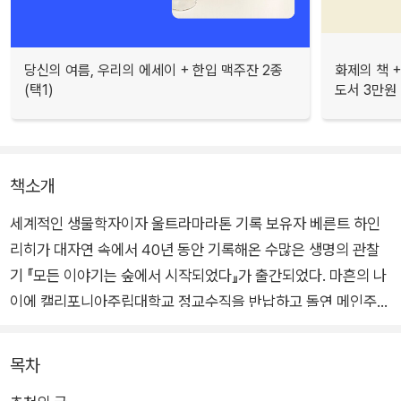
당신의 여름, 우리의 에세이 + 한입 맥주잔 2종
화제의 책 +
(택1)
도서 3만원
책소개
세계적인 생물학자이자 울트라마라톤 기록 보유자 베른트 하인
리히가 대자연 속에서 40년 동안 기록해온 수많은 생명의 관찰
기 『모든 이야기는 숲에서 시작되었다』가 출간되었다. 마흔의 나
이에 캘리포니아주립대학교 정교수직을 반납하고 돌연 메인주
숲속에 오두막을 지은 하인리히는 집이자 실험실인 그곳에서 온
갖 생물을 탐구하며 독자적인 연구를 이어갔다. 『모든 이야기는
목차
숲에서 시작되었다』는 그가 평생토록 숲에서 만난 모든 생명에