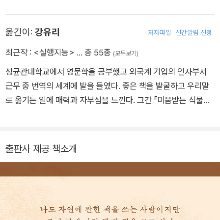
간 교수로 재직한 그는 곤충을 비롯한 다양한 생물에 대해 가르쳤
을 뿐만 아니라, 마라토너로 활약하며 미국 100마일 울트라 마라
옮긴이:
강유리
저자파일
신간알림 신청
톤 신기록을 세우기도 했다. 베른트 하인리히가 거둔 과학적 성취
는 모두 숲에서 시작되었다고 해도 과언이 아니다. 절벽 근처에
최근작 :
<실행지능>
… 총 55종
(모두보기)
굴을 파고 들어가 새를 관찰하고, 사람 발길이 닿지 않은 숲으로
성균관대학교에서 영문학을 공부했고 외국계 기업의 인사부서
들어가 벌들의 본거지를 찾아 나서는 그는 직접 연필로 세밀화를
근무 중 번역의 세계에 발을 들였다. 좋은 책을 발굴하고 우리말
그려 대상을 기록하기도 한다. 그에게 배움의 터전은 실험실보다
로 옮기는 일에 매력과 자부심을 느낀다. 그간 『미움받는 식물들』
메인주 오두막이라는 야생이었고, 그곳에서 오랜 세월 숲의 신비
『1도의 가격』 『신뢰의 과학』 『아이는 무엇으로 자라는가』 『잘나
를 탐구해왔다.
가는 조직은 무엇이 다를까』 『굿바이 스트레스』 등 여러 권의 책
을 번역했다.
출판사 제공 책소개