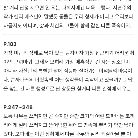
를 분석하고, 절벽 근처에 굴을 파고 들어가 새 둥지를 조사할 만
할 거라 단정 지으면 안 되는 과학자에겐 더욱 그렇다. 자연주의
큼 남다른 애정과 열정이 가득한 하인리히는 오늘도 숲속에서 하
작가 헨리 베스턴이 말했듯 동물은 우리 형제가 아니고 우리보다
루를 시작한다. 생명의 경쟁과 질서, 진화와 연대에 관해 그가 오
하급자도 아니며, 삶과 시간의 그물에 함께 갇힌 다른 족속이자
랜 세월 기록해온 촘촘한 서사를 『모든 이야기는 숲에서 시작되
지구의 찬란함과 고난을 함께하는 동료 수감자다.
었다』에서 만나보자.
<미지의 큰까마귀 탐구 생활> 중에서
P.183
가장 미답의 상태로 남아 있는 늪지이자 가장 접근하기 어려운 황
야인 큰까마귀. 그래서 오히려 가장 매혹적인 건 사는 장소만이
아니라 자신만의 특별한 삶에 적응해 살아가는 녀석들의 마음이
다. 큰까마귀의 머릿속엔 어떤 생각들이 속삭이고 있을까? 그 답
을 찾는 건 다른 행성으로 난 창문을 찾거나 다른 관점에서 우리
행성을 들여다보는 일과 비슷하다.
<미지의 큰까마귀 탐구 생활> 중에서
P.247~248
보통 나무는 쓰러지면 곧 죽지만 중간 크기의 어린 모파네는 코끼
리에게 밀려 쓰러지고 뜯어먹힌 뒤에도 땅속에 뿌리가 약간 남아
있다. 모파네는 이런 상황에서 다른 나무와 달리 되살아날 뿐 아