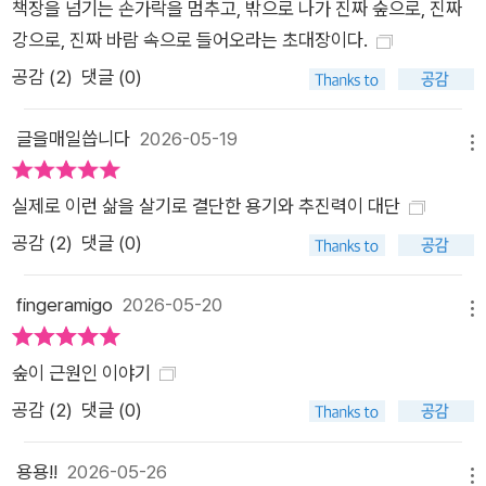
책장을 넘기는 손가락을 멈추고, 밖으로 나가 진짜 숲으로, 진짜
시야로 세상을 바라보게 하는 삶의 통찰이 녹아 있다. 변소로 쓸
강으로, 진짜 바람 속으로 들어오라는 초대장이다.
구덩이를 파다 오랜만에 딱정벌레를 마주친 하인리히는 딱정벌
레가 달팽이를, 달팽이가 풀을, 풀이 토양을, 토양이 배설물을 흡
공감 (
2
)
댓글 (0)
수하며 이어지는 생명의 순환 구조를 떠올린다. 또 코끼리에게 뜯
어 먹히고 쓰러진 뒤 오히려 더 깊이 뿌리를 내려 다양한 생김새
글을매일씁니다
2026-05-19
메뉴
로 자라나는 모파네를 보곤 식물들도 주어진 환경에서 살아남고
성장하기 위해 고군분투한다는 걸 깨닫는다. 그는 이렇게 숲속 일
실제로 이런 삶을 살기로 결단한 용기와 추진력이 대단
상 곳곳에서 자연 속 모든 구성 요소가 실은 둥글게 하나로 이어
공감 (
2
)
댓글 (0)
져 있다는 걸 실감한다. 숲 한가운데서 피어나는 다른 존재와의
우정 모든 생명이 더불어 살아가는 조화로운 자연 세계 하인리히
fingeramigo
2026-05-20
메뉴
는 숲속 생명을 인간과 비인간으로 구분하지 않는다. 그에게 모든
생명은 저마다의 이름과 소속을 가지고 주어진 삶을 영위해나가
숲이 근원인 이야기
는 평등한 존재이며, 살아남기 위해 공생하며 도움을 주고받는다.
공감 (
2
)
댓글 (0)
탐구욕을 자극하는 동시에 그가 가장 사랑하는 새인 큰까마귀는
먹이가 없는 한겨울의 숲에서 동물 사체를 발견하면 특유의 울음
용용!!
2026-05-26
소리로 서로의 위치를 알린다. 하인리히도 자연의 질서를 거스를
메뉴