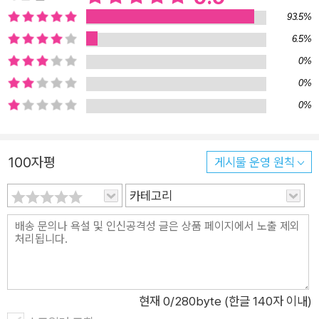
숲으로 들어간 그는 오두막을 짓고서 그곳을 집이자 실험실로 삼
93.5%
아 본격적인 연구를 시작한다. 유년시절부터 친구들과 벌집을 찾
6.5%
고, 너구리를 사냥하고, 곤충을 수집하며 자연을 가까이해온 그는
0%
마흔에 편리한 도시 생활을 뒤로 하고 숲속으로 들어가 자연의 현
0%
장에 주목하기 시작했다. 저명한 생물학자인 하인리히는 미국 울
0%
트라마라톤 기록을 보유한 러너이기도 하다. 숲길을 달리다 보면
뜻밖의 연구 대상을 마주치기도 한다. 땅에 떨어진 채 죽을 위기
에 처한 딱따구리를 집으로 데려와 보살핀 것도, 큰 잣나무 안의
100자평
게시물 운영 원칙
아비새 부부 둥지를 찾은 것도 모두 러닝을 즐기다 마주친 우연한
발견이었다. 오두막을 통나무로 짓다 보니 겨울이면 낯선 손님들
카테고리
이 아늑한 실내로 찾아들기도 한다. 클러스터 파리나 사슴쥐 떼와
동고동락하며 이들의 생애를 연구하는 것 또한 그의 일상이다. 최
재천 교수는 이 책을 읽고 “하인리히는 내가 이 세상에서 가장 부
러워하는 사람이다. 나도 죽기 전에 이런 책 한 권을 쓰고 싶
다”는 말을 남겼다. 40년이 넘는 세월 동안 직접 보고 만지며 관
현재
0
/280byte (한글 140자 이내)
찰한 숲속 모든 존재의 이야기가 속속들이 담긴 『모든 이야기는