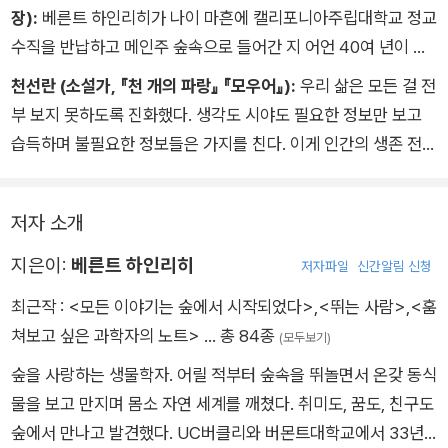
장):
베른트 하인리히가 나이 마흔에 캘리포니아주립대학교 정교
수직을 반납하고 메인주 숲속으로 들어간 지 어언 40여 년이 흘
렀다. 그는 단연코 내가 이 세상에서 가장 부러워하는 사람이다.
천선란 (소설가, 『천 개의 파랑』 『모우어』):
우리 삶은 모든 걸 전
이 책은 그가 평생 숲에서 만난 식물, 곤충, 새와 포유동물에 관한
부 보지 못하도록 진화했다. 생각도 시야도 필요한 정보만 보고
관찰의 결정판이다. 하인리히는 헨리 데이비드 소로의 철학과
습득하며 불필요한 정보들은 가지를 친다. 이게 인간의 생존 전략
『모래군의 열두 달』을 쓴 알도 레오폴드의 과학에 『살아 있는 산』
이지만 생존 전략은 말 그대로 생존에 필요한 것일 뿐, 삶을 누리
의 저자 낸 셰퍼드의 감성을 한데 버무려 승화시킨 우리 시대 최
며 살아가는 것과는 거리가 멀다. 누린다는 건 길가에 핀 들꽃의
고의 자연 작가다. 나도 자연에 관한 책을 쓰는 사람이지만 죽기
저자 소개
이름을 아는 것, 한 나무의 변화를 목격하는 것, 저 새의 습관을
전에 이런 책 한 권을 쓰고 싶다.
아는 것이다. 하지만 자세히 보는 방법을 알지 못하는 우리에겐
지은이:
베른트 하인리히
저자파일
신간알림 신청
이 신비로운 행성의 지침서가 필요하다. 이 책이 그렇다. 이 한 권
최근작 :
<모든 이야기는 숲에서 시작되었다>
,
<뛰는 사람>
,
<훔
으로 우리는 지구의 생김새를 자세히 볼 수 있게 되는 것이다.
쳐보고 싶은 과학자의 노트>
… 총 84종
(모두보기)
숲을 사랑하는 생물학자. 어릴 적부터 숲속을 뛰놀면서 온갖 동식
물을 보고 만지며 몸소 자연 세계를 깨쳤다. 취미도, 꿈도, 친구도
숲에서 만나고 발견했다. UC버클리와 버몬트대학교에서 33년