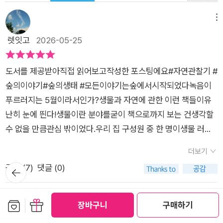
메뉴
렛잇고
2026-05-25
도서를 제공받아직접 읽어보고작성한 포스팅에요#자연관찰기 #
숲의이야기#숲의생태 #모든이야기는숲에서시작되었다녹음이
푸르러지는 5월이라서인가?생물과 자연에 관한 이런 책들이유
난히 눈에 띈다!생물이란 분야를굳이 책으로까지 보는 건생각할
수 없을 만큼관심 밖이었다.우리 집 구성원 중 한 명이생물 러버
임이 드러나며생물 책을 바라보는 시선이 달라졌다.이런 책들의
더보기
신간 소식이 들리면엄마인 나부터고개가 홱 돌아간다.아이와 함
공감 (
7
)
댓글 (0)
뒤로가
께 볼 생각에내용에 두근두근 설레고 궁금하다.저자가 다룬 숲속
기
의 생물 친구들은아래 '책의 차례'로 확인해 볼 수 있다.그중에....
곤충이다!!아이가 가장 좋아하는 분야이다.이 책은 부분을 읽더라
메뉴
보관함담기
선물하기
장바구니
구매하기
도 봐야지!!남극이나 사막, 열대우림, 초원을 다룬다큐는 TV에서
피오나
2026-05-26