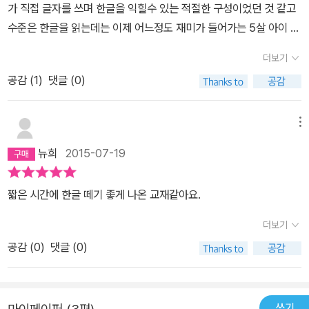
가 직접 글자를 쓰며 한글을 익힐수 있는 적절한 구성이었던 것 같고
수준은 한글을 읽는데는 이제 어느정도 재미가 들어가는 5살 아이 수
준에 적절했던 것 같다. 하루에 2~3 장씩 쓱쓱 하더니 어느새 전부
더보기
다 해버린 딸아이. 3단계를 곧 사야할 것 같다.
공감 (
1
)
댓글 (0)
메뉴
뉴희
2015-07-19
짧은 시간에 한글 떼기 좋게 나온 교재같아요.
더보기
공감 (
0
)
댓글 (0)
쓰기