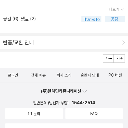
수학이 더 좋다고 하는데, 해법꼬마수학 1단계를 끝내가고 있으니 계
공고했다. 두 아이가 같은 유치원을 다니니 유치원 행사는 빠지지 않
점에 스티커 책 사러갔다가 예린이가 이걸 보고 사고 싶어 하길래 뭐
속해서 해법꼬마수학으로 공부하게 될 것 같다. 대신 한글떼기는 기
더보기
고 더 잘 챙겨야겠다고 생각하고김밥 싸고 간식 준비해 21일 토요일
하다 그만두겠지 싶어 그냥 사줬는데 장난이 아니다.앉은 자리에서
탄에서 나온 것인데 현준이 수준에 어떨지 잘 모르겠다. 상품평 쓰신
공감 (
6
)
댓글 (2)
운동장으로 갔다. 오전에 잠시 멈춘 비가 운동회를 시작하려고하니
다 해치운다.물론 옆면의 글자쓰기는 거의 안한다.오른쪽 면의 각종
분들이 36개월정도 되는 아이들과 함께 공부했다고해서 현준이 수준
다시 내리기 시작했다. 다시 또 개는가 싶더니 계속해서 비가 내렸다.
양식의 문제들을 푸는 재미에 열광한다고 할까?그런데 한 번 잡으면
에 안맞으면 현수가 쓰던가 해야겠다.맨날 오빠만 공부한다고 심통내
결국 원장님은사과하고 가을운동회로 미루었다. 원장님 앞에선 아쉬
그만두지를 않는지라 직장 다니는 평소에는 일부러 외면하고 안사준
는 현수. 저녁 먹고 잠깐 식탁에 앉아 숫자쓰기나 한글쓰기 하는 오빠
반품/교환 안내
운 척 했지만 사실 다음날 현준이 태권도 1품 심사가 있었기에 다행이
다.2년동안 1-5단계까지 5권 사줬다.(게으른 엄마.... ㅠ.ㅠ)이번 방
가 부럽다며 자기도 공부하고 싶다고 욕심을 내지요. 그래서 현수를
다 싶었다. 그래서 오후에태권도 예비 심사일정에 참석할 수 있었다.
학때는 좀 해주자 싶어 주문.늘 언니걸 보고 부러워 하는 해아를 위해
위한 창의력 스티커북을 주문했어요.
5. 태권도 1품 심사, 7살 우리 아들이 1년동안 태권도 수련을 열심히
1,2단계도 같이.... 숨은 그림찾기!! 역시 열광하는 책이나 이것 역시
해왔다. 1장부터 8장까지 모든 품새를 기억한다는 사실이 놀라울뿐
한 번 하는데 시간이 무지 걸려 외면하던 것.이것보다 훨씬 간단한 찾
이었다. 남양주종합체육관에서 진행된 태권도 심사에 아이는 기대와
로그인
전체 메뉴
회사 소개
출판사 안내
PC 버전
기인 구석구석 재미있는 세상도 정말 한 번 시작하면 한 시간이 후다
두려움 반반이었던 것 같다. 태권도장에서 모여 태권도장 차를 타고
닥 지나가는데...오늘 온걸 보니 장난이아니겠다.아이들은 좋아 죽을
심사장으로 갔고, 우리는 나중에 따로 가서 만났다. 아이의 접수번호
(주)알라딘커뮤니케이션
거고 나는 죽었다. 퍼즐 역시 아이들이 사족을 못쓰는 분야....다른
가 241번이었던 탓에 같은 도장 관원들과 헤어지게 되어 줄을 서서
퍼즐과는 좀 색다르게 놀 수 있을 것 같아 산것.동물 입체퍼즐과 공룡
1544-2514
일반문의 (발신자 부담)
내내 울어대는 아들을 멀리서 바라보았다. 함께 간 형, 누나들과 심사
입체퍼즐....(공룡은 해아가 좋아한다.)다행스럽게도 요건 내 몫이 아
1:1 문의
FAQ
를 봤다면 그러지 않았을텐데 혼자만 떨어지게 되었다는 불안감에 얼
니다.아무리 간단한거라도 손으로 뭐 만들고 하는건 나는 거의 젬병!!
마나 서럽게 울어댔는지 모른다. 다행스러운 건 심사자 중 한분이 우
앞의 두개가 고스란히 내몫이듯, 요건 완전히 옆지기 몫이다. ^^지금