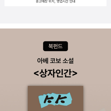
중고매장 위치, 영업시간 안내
리 관장님이셔서 현준이를 다독여 주셨다. 7살 아이들은 대부분 11월
아니면 언제 해주겟냐만은 내일부터 하루종일 저것들을 붙들고 있을
이나 12월쯤 되어야 1품을 따는데 현준이의 경우에는 좀 빠른 편이란
녀석들.그리고 그 옆에서 끊임없이 가르쳐줘야 될 나를 생각하면 한
다. 아직 한참 어리다는 것을 또 실감했다.6. 책, 이번달에 읽은 책이
숨만.....ㅠ.ㅠ
달랑 두권이다. 4월부터 읽었던 <상상력 사전>과 장영희 선생님의
<내 생애 단 한번>.아주 천천히 즐기면서 읽기에 좋은 두권의 책이었
다.아무 쪽이나 마음 가는대로 펼쳐서 읽기에도 좋은 책이었다.<내
생애 단 한번>은 어떻게 살아가야 하는지에 대한 생각을 하며 읽었
다. 삶에 늘 감사하고 긍정적으로 생각하게 만드는 힘이 있는 책을 매
일 아침마다 읽었다. 매일 아침 이 책을 펼쳐들고 행복하게 살아야겠
단 생각으로 하루를 시작했다.7. 영화, 이번 달에 본 영화는모두 한국
영화이다.친한 언니와 <체포왕>을 보던 날, 어찌나 웃었던지 배꼽이
빠지는 줄 알았다. 물론 시나리오 자체는 세련되었다기보다는 고전적
이란 생각을 했었다. 그래도 박중훈 아저씨의 오랜 팬인만큼 즐겁게
보았다. 부드러운 남자 이선균도 좋았다.<써니>를 보면서도 웃긴 많
이 웃었던 것 같다. 하지만 절대 공감할 수 없음에 어찌나 씁쓸하던
지......학창시절의 추억이란 남고든 여고든 폭력이 빠지면 할 얘기가