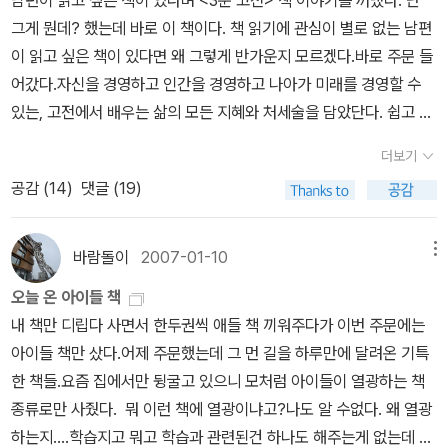
남편이 읽고 싶은 책이 있다며 <3분 고전> 책 이야기를 꺼냈다. 난
팠다. 물론 지금은 괜찮다.3. 엄마가 다니시던 절을 옮기시겠다고 했
그게 뭔데? 했는데 바로 이 책이다. 책 읽기에 관심이 별로 없는 남편
다. 석가탄신일 되기 전에 등을 달아야한다고 하셨고, 화천에 있는 절
이 읽고 싶은 책이 있다면 왜 그렇게 반가운지 모르겠다.바로 주문 들
에 다니시겠다고 하셨다.전철타고 시외버스 타고 가자는 걸 자동차를
어갔다.자신을 경영하고 인간을 경영하고 나아가 미래를 경영할 수
끌고 갔다. 오히려 외곽이 차도 별로 없으니 조심조심 운전하면 문제
있는, 고전에서 배우는 삶의 모든 지혜와 처세술을 담았단다. 쉽고 흥
없다고 설득했고, 작은 언니와 함게 다녀왔다. 가고 오는 모든 것은 네
미롭고 명쾌하게 깨달음을 심어줌과 동시에 왜 이천 년이라는 세월을
비가 하라는대로 따랐는데 엄청 돌아서 간 듯 했다.아이들 소풍 보내
더보기
거슬러서도 사람들이 공자, 맹자를 논하고 고전을 운운하는지, 세상
놓고 친정엄마 보시고 화천에 있는 절에 다녀왔다. 온가족 이름 올려
공감 (
14
)
댓글 (19)
을 살아가는 진정한 처세술을 익힌 사람들이 왜 고전을 일컬어 '현대
처음으로 등을 달았다. 간단하게 사주를 봐주셨는데 남편의 운이 내
를 밝히는 등불'이라고까지 예찬하는지 등을 깨닫게 해 준단다.남편
년 후년에 엄청 좋단다.게다가 난 재복을 타고 났단다. 제발 그러하기
의 인생을 바꾸는 모멘텀이 되는 것도 나쁘지 않겠다.얼마전 도서관
바람돌이
2007-01-10
메뉴
를......좋은 얘기 들으니 기분은 좋았다. 날씨도 화창하고 봄 기운을받
에서 빌려보았던 책인데 결국 구입하기로 했다.이 책을 보면서 나의
고왔다. 엄마는 산에 핀풀과 나무를 보며 나물을 해가고 싶어하셨고,
오늘 온 아이들 책
평생 독서 계획을 세워 볼 생각이기도 하다.그리고 무엇보다 ㄱㅇㅎ
잠시 차를 세워 간단하게 쑥 조금, 취 조금 뜯어가지고 봄 기분내며 왔
내 책만 디립다 사면서 한두권씩 애들 책 끼워주다가 이번 주문에는
ㄴ님이 생일 선물로 알라딘 상품권을 주셨다. 의미있는 책을 사는 것
다. 들로 산으로 다니며 젊은 시절 나물하던 엄마는 지천에피어난 나
아이들 책만 샀다.어제 주문했는데 그 먼 길을 하루만에 달려온 기특
이 좋겠다고 결정하고 이 책을 구입하였다.이 책은 아마도 평생 함께
물들이눈에 밟히신 듯, 절에서 사온 나물로 만족하자고 다독이며 집
한 책들.요즘 집에서만 뒹굴고 있으니 모처럼 아이들이 열광하는 책
하게 되지 않을까 싶다.고전 읽기에 대한 상세한 계획을 세워봐야겠
으로 돌아왔다. 그날 저녁엔 맛있는 쑥국을 끓여 먹었다.4. 가족운동
종류로만 사줬다. 뭐 이런 책에 열광이냐고?나도 알 수없다. 왜 열광
다.7살이 된 현준이와 한글과 수학 공부를 해보려고 주문했다. 기탄
회, 유치원에서 5월 가정의 달을 맞아 가족운동회를 하겠다고 일정을
하는지....학습지고 뭐고 학습과 관련된건 하나도 해주는게 없는데 서