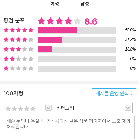
여성
남성
8.6
평점 분포
50.0%
31.2%
18.8%
0%
0%
100자평
게시물 운영 원칙
카테고리