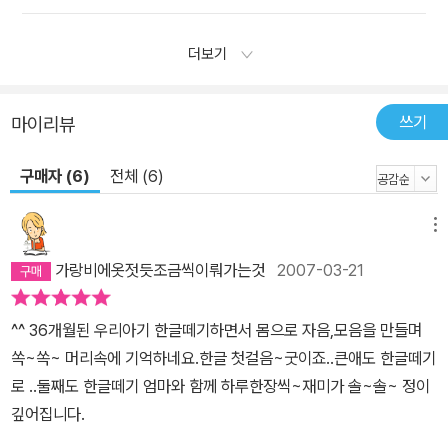
더보기
쓰기
마이리뷰
구매자 (6)
전체 (6)
메뉴
가랑비에옷젓듯조금씩이뤄가는것
2007-03-21
^^ 36개월된 우리아기 한글떼기하면서 몸으로 자음,모음을 만들며
쏙~쏙~ 머리속에 기억하네요.한글 첫걸음~굿이죠..큰애도 한글떼기
로 ..둘째도 한글떼기 엄마와 함께 하루한장씩~재미가 솔~솔~ 정이
깊어집니다.