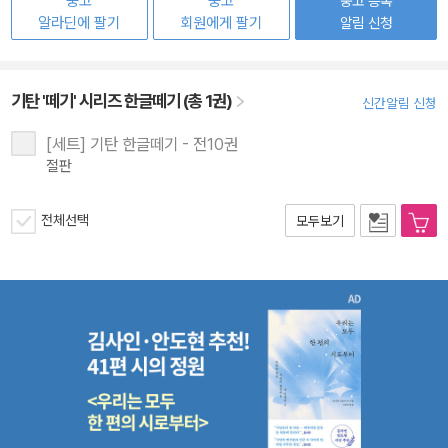
중고
중고
중고 등록
알라딘에 팔기
회원에게 팔기
알림 신청
기탄 '떼기' 시리즈 한글떼기 (총 1권)
신간알림 신청
[세트] 기탄 한글떼기 - 전10권
절판
전체선택
모두보기