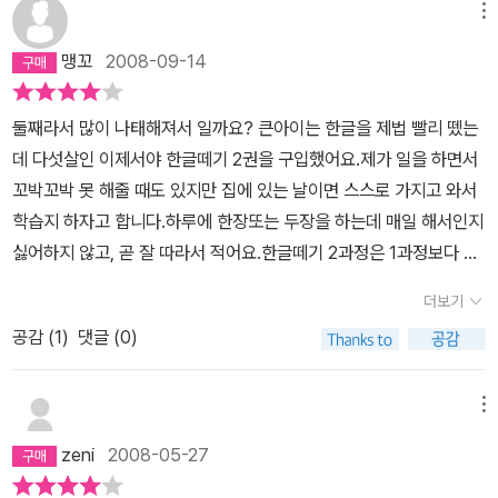
메뉴
맹꼬
2008-09-14
둘째라서 많이 나태해져서 일까요? 큰아이는 한글을 제법 빨리 뗐는
데 다섯살인 이제서야 한글떼기 2권을 구입했어요.제가 일을 하면서
꼬박꼬박 못 해줄 때도 있지만 집에 있는 날이면 스스로 가지고 와서
학습지 하자고 합니다.하루에 한장또는 두장을 하는데 매일 해서인지
싫어하지 않고, 곧 잘 따라서 적어요.한글떼기 2과정은 1과정보다 조
금 쓰는 부분이 많긴 하지만 새 학습지가 와서인지 아직 몇장 남은 1
더보기
과저을 빨리 끝내고 싶어서 야단입니다.한글떼기로 꾸준히 시키면 한
공감 (
1
)
댓글 (0)
글떼기 문제 없을 것 같아요.
메뉴
zeni
2008-05-27