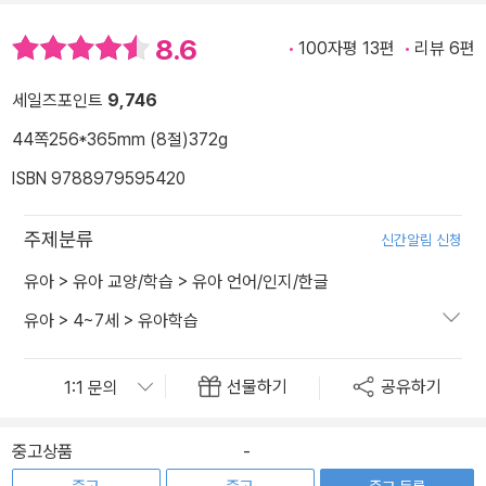
8.6
100자평 13편
리뷰 6편
세일즈포인트
9,746
44쪽
256*365mm (8절)
372g
ISBN 9788979595420
주제분류
신간알림 신청
유아
>
유아 교양/학습
>
유아 언어/인지/한글
유아
>
4~7세
>
유아학습
선물하기
공유하기
중고상품
-