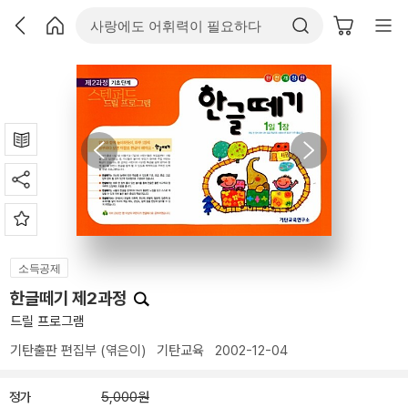
소득공제
한글떼기 제2과정
드릴 프로그램
기탄출판 편집부
(엮은이)
기탄교육
2002-12-04
정가
5,000원