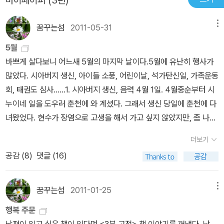
마이페이퍼 (3편)
꿈꾸는섬
2011-05-31
메뉴
5월
바쁘게 살다보니 어느새 5월의 마지막 날이다.5월에 유난히 행사가
많았다. 시아버지 생신, 아이들 소풍, 어린이날, 석가탄신일, 가족운동
회, 태권도 심사......1. 시아버지 생신, 음력 4월 1일. 4월중순부터 시
누이네 일을 도우러 춘천에 와 계셨다. 그래서 생신 당일에 춘천에 다
녀왔었다. 현수가 장염으로 고생을 해서 가고 싶지 않았지만, 좀 나은
것 같아 다녀왔다. 물론 밤에 잘 자고 일어나 많이 좋아져서 다음 날
더보기
소풍을 다녀왔다.2. 아이들 소풍, 양평에 있는 들꽃수목원에 다녀왔
공감 (
8
)
댓글 (16)
다. 현수의 상태를 알 수 없어 원장님께 보내지 않는게 좋지 않겠냐고
했지만 원장님 심하지 않으면 보내도 좋다고 현수 손 꼭 잡고 다니겠
다고, 약도 잘 챙겨 주시겠다고 하셨었다. 그 덕에 아무 탈 없이 잘 다
꿈꾸는섬
2011-01-25
메뉴
녀왔고, 상태는 많이 좋아져서 그 다음날부터 쌩쌩했다. 문제는 현준
행복 주문
이였는데 멀쩡한 아이가 소풍가서 무리하고 왔는지 그 뒤로 내내 아