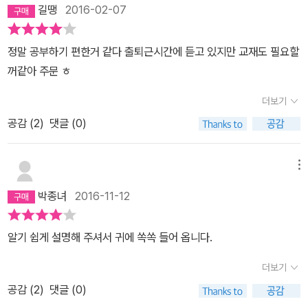
낍니다. 이제 다음권을 구매하려하는데 계속 힘내서 잘해주길 바랍니
길땡
2016-02-07
다. 어렵게만 느껴지던 영어를 쉽게 누구나 배울수 있게 만들어주셔
서 감사합니다.
정말 공부하기 편한거 같다 출퇴근시간에 듣고 있지만 교재도 필요할
꺼같아 주문 ㅎ
더보기
공감 (
2
)
댓글 (0)
메뉴
박종녀
2016-11-12
알기 쉽게 설명해 주셔서 귀에 쏙쏙 들어 옵니다.
더보기
공감 (
2
)
댓글 (0)