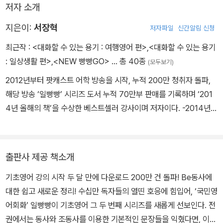
저자 소개
지은이:
서장혁
저자파일
신간알림 신청
최근작 :
<대화할 수 있는 용기 : 여행영어 편>
,
<대화할 수 있는 용기
: 일상생활 편>
,
<NEW 빵빵GO>
… 총 40종
(모두보기)
2012년부터 팟캐스트 어학 방송을 시작, 누적 200만 청취자 돌파,
해당 방송 ‘일빵빵’ 시리즈 도서 누적 70만부 판매를 기록하며 ‘201
4년 올해의 책’을 수상한 베스트셀러 강사이며 저자이다. -2014년
‘네티즌 선정 올해의 도서’ 저자 -2015년 ‘네티즌 선정 현존하는 대한
민국 대표 저자/강사’ 1위 -2018년 ‘대한민국에서 가장 많이 팔린 기
초영어/영어회화’ 도서 -2024년 ‘한국인에게 가장 적합한 주어 동사
출판사 제공 책소개
를 이용한 회화학습법’ 국가 특허 승인
기초영어 강의 시작 두 달 만에 다운로드 200만 건 돌파! Be동사에
대한 쉽고 새로운 정리! 수십만 독자들의 열띤 호응에 힘입어, ‘국민영
어회화’ 일빵빵이 기초영어 그 두 번째 시리즈를 새롭게 선보인다. 전
권에서는 동사와 조동사를 이용한 기본적인 문장들을 익혔다면, 이번