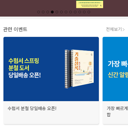
관련 이벤트
전체보기
수험서 분철 당일배송 오픈!
가장 빠르게
합