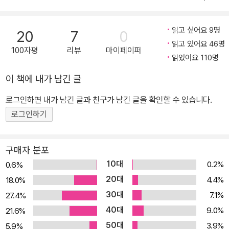
에 출간되는 ‘일빵빵 입에 달고 사는 기초영어 2 의문사 / Be동사
편’에서는 한층 더 나아가 생활 속에서 흔하게 사용하는 의문사들을
읽고 싶어요 9명
20
7
0
응용한 문장들을 설명한다. 이미 1권에서 배웠던 문장들에 ‘what’,
읽고 있어요 46명
100자평
리뷰
마이페이퍼
‘where’, ‘when’과 같은 영어 의문사들을 ‘넣었다, 뺐다’ 하는 것만
읽었어요 110명
으로 쉽게 새로운 문장을 만들어 보고, 또한 자연스럽게 입에 붙도록
이 책에 내가 남긴 글
연습할 수 있다. 가장 기본적인 Be동사와 여러 가지 형용사, 명사들
을 조합하여 만들 수 있는, 간단하면서도 유용한 표현들도 함께 공부
로그인하면 내가 남긴 글과 친구가 남긴 글을 확인할 수 있습니다.
해볼 수 있다. 아울러, 일상생활에서 많이 사용하게 되는 사람의 상황
로그인하기
이나 성격, 관계 등을 공부할 수 있는 단어들도 같이 정리해 본다.
구매자 분포
10대
0.2%
0.6%
20대
4.4%
18.0%
30대
7.1%
27.4%
40대
9.0%
21.6%
50대
3.9%
5.9%