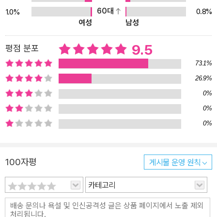
60대
0.8%
1.0%
여성
남성
9.5
평점 분포
73.1%
26.9%
0%
0%
0%
100자평
게시물 운영 원칙
카테고리