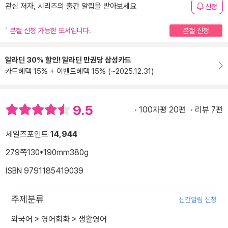
관심 저자, 시리즈의 출간 알림을 받아보세요
신청
분철 신청 가능한 도서입니다.
분철 신청
알라딘 30% 할인! 알라딘 만권당 삼성카드
카드혜택 15% + 이벤트혜택 15% (~2025.12.31)
9.5
100자평 20편
리뷰 7편
세일즈포인트
14,944
279쪽
130*190mm
380g
ISBN 9791185419039
주제분류
신간알림 신청
외국어
>
영어회화
>
생활영어