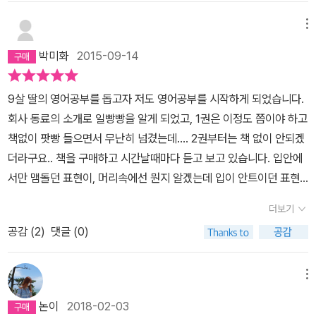
메뉴
박미화
2015-09-14
9살 딸의 영어공부를 돕고자 저도 영어공부를 시작하게 되었습니다.
회사 동료의 소개로 일빵빵을 알게 되었고, 1권은 이정도 쯤이야 하고
책없이 팟빵 들으면서 무난히 넘겼는데.... 2권부터는 책 없이 안되겠
더라구요.. 책을 구매하고 시간날때마다 듣고 보고 있습니다. 입안에
서만 맴돌던 표현이, 머리속에선 뭔지 알겠는데 입이 안트이던 표현
들이 이 책과 팟빵을 통해 표현이 내 입을 통해 밖으로 나오는 놀라운
더보기
일이 일어나고 있습니다. 2권 빨리 끝내고 3권도 도전해야겠어요~
공감 (
2
)
댓글 (0)
메뉴
논이
2018-02-03