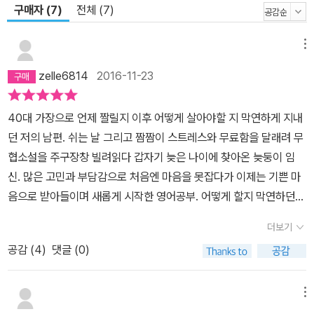
구매자 (7)
전체 (7)
메뉴
zelle6814
2016-11-23
40대 가장으로 언제 짤릴지 이후 어떻게 살아야할 지 막연하게 지내
던 저의 남편. 쉬는 날 그리고 짬짬이 스트레스와 무료함을 달래려 무
협소설을 주구장창 빌려읽다 갑자기 늦은 나이에 찾아온 늦둥이 임
신. 많은 고민과 부담감으로 처음엔 마음을 못잡다가 이제는 기쁜 마
음으로 받아들이며 새롭게 시작한 영어공부. 어떻게 할지 막연하던
차에 인터넷강의와 이책을 알게되고 매일 열심히 기쁜 마음으로 공부
더보기
에 매진하고 있어요. 일하기도 바쁜 남편이지만 매일 출퇴근버스에
공감 (
4
)
댓글 (0)
서, 회사 점심먹고 짬을 내어 그리고 집에 오는 길에서, 잠들기전... 참
열심히도 하네요. 이 책이 영어 기본도 안되는 우리남편에게 용기와
희망과 의욕을 주는 것을 보고 정말 인터넷강의와 책의 고마움을 느
메뉴