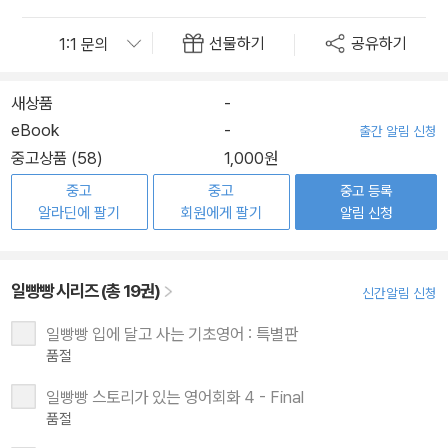
선물하기
공유하기
새상품
-
eBook
-
출간 알림 신청
중고상품 (58)
1,000원
중고
중고
중고 등록
알라딘에 팔기
회원에게 팔기
알림 신청
일빵빵 시리즈 (총 19권)
신간알림 신청
일빵빵 입에 달고 사는 기초영어 : 특별판
품절
일빵빵 스토리가 있는 영어회화 4 - Final
품절