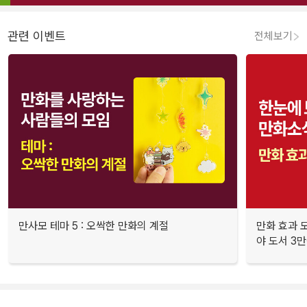
관련 이벤트
전체보기
만사모 테마 5 : 오싹한 만화의 계절
만화 효과 모
야 도서 3만