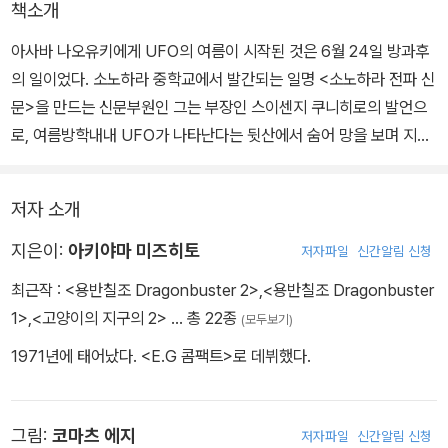
책소개
아사바 나오유키에게 UFO의 여름이 시작된 것은 6월 24일 방과후
의 일이었다. 소노하라 중학교에서 발간되는 일명 <소노하라 전파 신
문>을 만드는 신문부원인 그는 부장인 스이센지 쿠니히로의 발언으
로, 여름방학내내 UFO가 나타난다는 뒷산에서 숨어 망을 보며 지내
게 된다.
저자 소개
방학이 끝나는 마지막 밤. 아시바는 최소한의 추억을 남기기 위해 학
교 풀장에 숨어들었다가, 먼저 와있는 소녀와 마주치게 되는데...
지은이:
아키야마 미즈히토
저자파일
신간알림 신청
최근작 :
<용반칠조 Dragonbuster 2>
,
<용반칠조 Dragonbuster
1>
,
<고양이의 지구의 2>
… 총 22종
(모두보기)
1971년에 태어났다. <E.G 콤팩트>로 데뷔했다.
그림:
코마츠 에지
저자파일
신간알림 신청