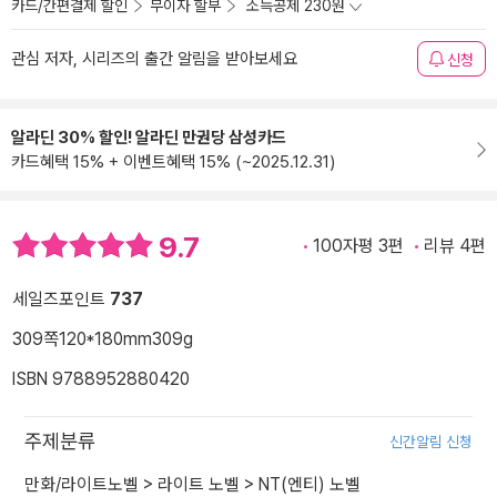
카드/간편결제 할인
무이자 할부
소득공제 230원
관심 저자, 시리즈의 출간 알림을 받아보세요
신청
알라딘 30% 할인! 알라딘 만권당 삼성카드
카드혜택 15% + 이벤트혜택 15% (~2025.12.31)
9.7
100자평 3편
리뷰 4편
세일즈포인트
737
309쪽
120*180mm
309g
ISBN 9788952880420
주제분류
신간알림 신청
만화/라이트노벨
>
라이트 노벨
>
NT(엔티) 노벨