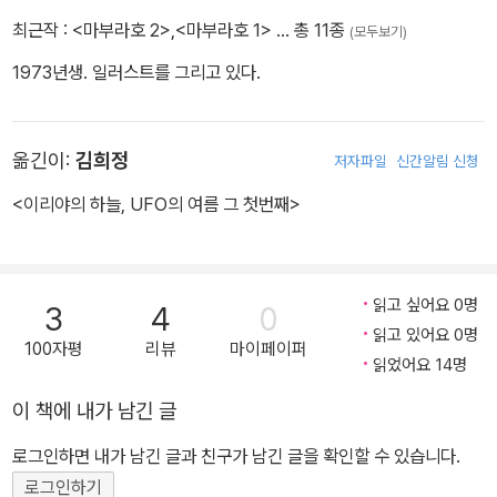
최근작 :
<마부라호 2>
,
<마부라호 1>
… 총 11종
(모두보기)
1973년생. 일러스트를 그리고 있다.
옮긴이:
김희정
저자파일
신간알림 신청
<이리야의 하늘, UFO의 여름 그 첫번째>
읽고 싶어요 0명
3
4
0
읽고 있어요 0명
100자평
리뷰
마이페이퍼
읽었어요 14명
이 책에 내가 남긴 글
로그인하면 내가 남긴 글과 친구가 남긴 글을 확인할 수 있습니다.
로그인하기