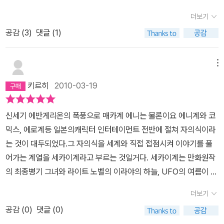
이트노벨 이지만,스토리면에서는 애니메이션인 '최종병기그녀'와 상
더보기
당히 흡사한면이 많았다고 생각한다.이러한 면에서 비추어볼때, 한때
공감 (
3
)
댓글 (1)
는 표절논란이 있었다고 하며, 그로인하여 많은분들이 쉬쉬하는 상황
까지 발생을 하였다. 그러나 그럼에도 불구하고 이리야는 뛰어난 작
품이라고 생각한다필사적으로 매달리는 주인공과 점점 파괴되어가는
메뉴
이리야. 이 둘의 갈등관계도 무척이나 볼만하였고, 또 4권 중간부에
키르히
2010-03-19
서의 주인공의현실을 1인칭 시점으로 아주 잘 살려준 덕분에소름이
돋을정도로 몰입하여 보았다.만약 어느누가 이리야가 재미없거나, 작
신세기 에반게리온의 폭풍으로 매카계 에니는 물론이요 에니계와 코
가의 문장력이떨어진다거나, 형편없다는 소리를 한다면, 그자리에서
믹스, 에로계등 일본의캐릭터 인터테이먼트 전반에 절쳐 자의식이라
귀싸대기를 한대 후려줄것을 권한다.진정으로 이리야를 읽고 그런말
는 것이 대두되었다.그 자의식을 세계와 직접 접점시켜 이야기를 풀
을 하는사람은 없다고 봐도 무방하다.(취향타는 사람이아니라는 전제
어가는 계열을 세카이계라고 부르는 것일거다. 세카이계는 만화원작
하에서) 그 사람은 이 책의 이야기를 단 1%도 이해하지 않았다고 봐
의 최종병기 그녀와 라이트 노벨의 이라야의 하늘, UFO의 여름이 대
도 된다.나라면 귀싸대기뿐만 아니라 니킥도 곱빼기로 갈겨줄것이다.
표작인데, 둘 다 작품성은 최고로 인정받는 다는걸 상기한다면 세카
이 책을 읽을때의 난감한점이 있다면, '성'에대한 점이랄까나... 이런
더보기
이계 자체가 얼마나 자의식의 표현에 열중 하였는지를 알 수 있다.다
부분이다. 이것은 4권부 중간에서 두드러지는데, '딸딸이' 라든가 흥
공감 (
0
)
댓글 (0)
만, 세카이계는 그 전격문고의 부기팝이 나오면서 전체적인 시장이
건히 젖은 팬티 등... 이런표현이왠지모르게 거부감이 들었다. 하지만