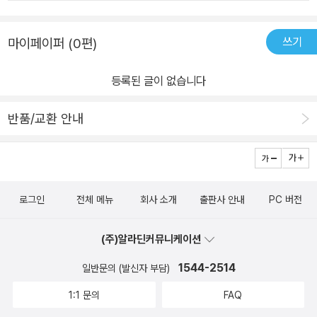
현대-학원이능물쪽으로 기울면서 흔적이 옅어져 갔지만 그 영향력은
이 작품은 너무나도 뛰어난 작품이라고 생각한다. 그대는 이책을 지
확실히 남겼다.이리야의 붕괴와 주인공의 일상이 변해가는 세계관이
르려고 고민중인가? 당장 지르라. 나라면 절판된 한정판, 박스판이
쓰기
마이페이퍼 (0편)
비틀리는 구조의 이야기를 보여주는 이 작품은 기본적인 표현방법이
다시 출판될시, 구입할 희망이 다분하다. 작품은 최고, 작가는 신!!!질
최종병기 그녀와 같아서 한떄 표절논란이 일기도 하였으나 그러한 방
러라! 행복을 누려라!! 그리고 Thanks to를 눌러라!!
등록된 글이 없습니다
식이 세카이계의 특성이라는 인식이 알려지면서 차츰 수그러 들었다.
이야기는 여름방학으로 거슬러 올라가 주인공과 히로인의 만남으로
반품/교환 안내
부터 시작된다. 하지만, 히로인인 이리야는 '이미'붕괴되어 가고 있었
다. 그러한 이리야를 만나면서 이리야와 함꺠 하면서 아시바의 세계
는 변화하게 된다. 허나 그 앞에 기다리고 있는 것은 그러한 세계의 종
언이였다.필사적으로 매달리는 아시바와 천천히, 그러나 확실하게 무
로그인
전체 메뉴
회사 소개
출판사 안내
PC 버전
너져 내려가는 이리야의 조용한 외침은 그에 몰입하게 되어 있는 독
자의 마음을 같이 움직이게 만든다.시적으로 표현되면서 직접 들어내
(주)알라딘커뮤니케이션
지는 않으나 아련하게 잡힐듯한 각 인물들의 마음이 엮인 내면묘사와
아시바가 겪는 세계의 변화를 보여주는 아시바의 1인칭 서술은 아키
1544-2514
일반문의 (발신자 부담)
야마 미즈히토의 매우 뛰어난 문장력을 보여준다.문장 하나하나가 이
1:1 문의
FAQ
야기이고 처음부터 끝까지 전반에 걸쳐서 이야기를 이야기 하기 떄문