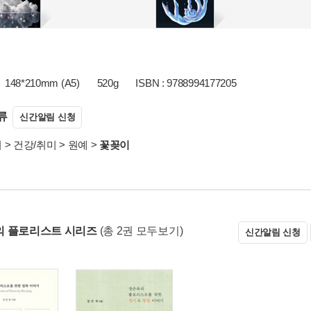
148*210mm (A5)
520g
ISBN : 9788994177205
류
신간알림 신청
서
>
건강/취미
>
원예
>
꽃꽂이
 플로리스트 시리즈
(총 2권 모두보기)
신간알림 신청