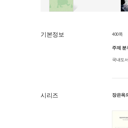
기본정보
400쪽
주제 분
국내도
시리즈
장은옥의