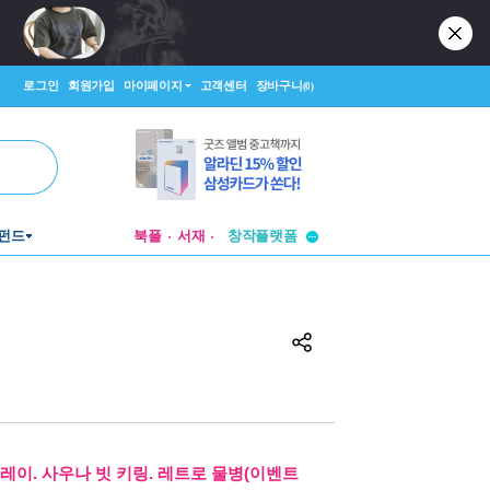
로그인
회원가입
마이페이지
고객센터
장바구니
(0)
투비컨티뉴드
펀드
북플
서재
창작플랫폼
투비컨티뉴드
레이. 사우나 빗 키링. 레트로 물병(이벤트