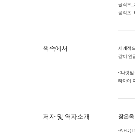
공작초_
공작초_
책속에서
세계적으
같이 언
<나랏말
타까이 여
저자 및 역자소개
장은옥
-AIFD(Th