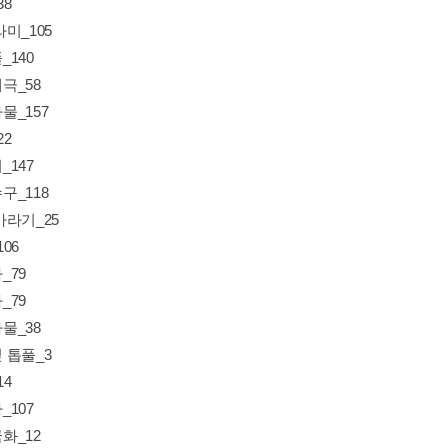
38
미_105
_140
극_58
물_157
22
_147
구_118
바라기_25
06
_79
_79
물_38
 톱풀_3
14
_107
화_12