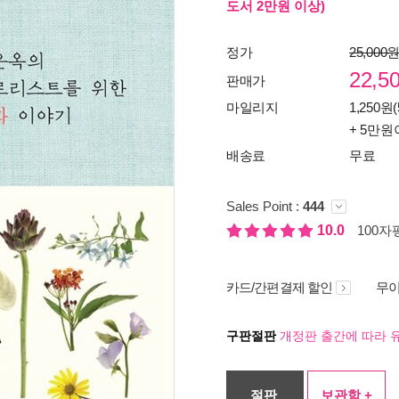
도서 2만원 이상)
정가
25,000
22,5
판매가
마일리지
1,250원(
+ 5만원
배송료
무료
Sales Point :
444
10.0
100자평
카드/간편결제 할인
무이
구판절판
개정판 출간에 따라 
절판
보관함 +