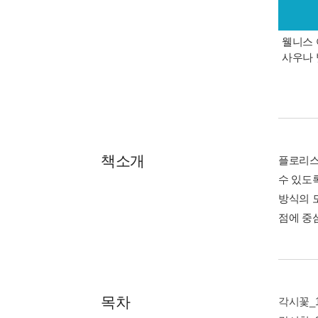
웰니스 
사우나 
책소개
플로리스
수 있도
방식의 
점에 중
목차
각시꽃_