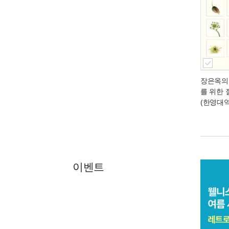
장은옥의
를 위한 
(한영대역
이벤트