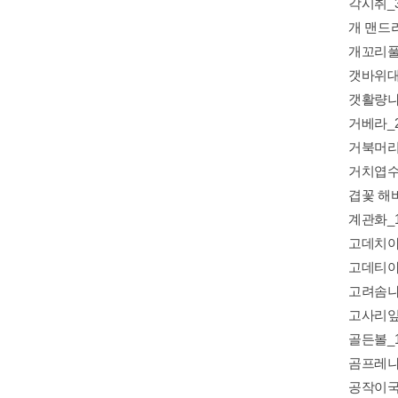
각시취_
개 맨드라
개꼬리풀
갯바위대
갯활량나
거베라_
거북머리
거치엽수
겹꽃 해
계관화_1
고데치아
고데티아
고려솜나
고사리잎
골든볼_
곰프레나
공작이국