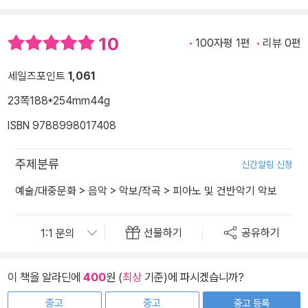
10
100자평 1편
리뷰 0편
세일즈포인트
1,061
23쪽
188*254mm
44g
ISBN 9788998017408
주제분류
신간알림 신청
예술/대중문화
>
음악
>
악보/작곡
>
피아노 및 건반악기 악보
선물하기
공유하기
이 책을 알라딘에
400
원 (
최상
기준)에 파시겠습니까?
중고
중고
중고 등록