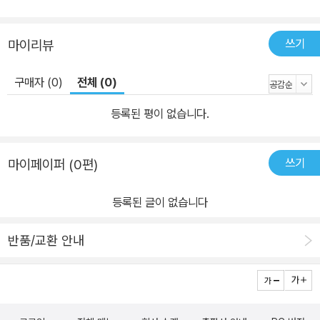
유부 사상이 실제 제도로 구현된 대표 사례로 ‘알래스카 영구기금’을
분석한다. 1970년대, 알래스카 주는 석유 개발로 막대한 수익을 얻
쓰기
마이리뷰
었다. 당시 주지사 제이 해먼드는 이 자원을 개인이나 정부가 독점하
는 대신 그 수익 일부를 ‘영구기금’으로 적립해 모든 주민에게 배당하
구매자 (0)
전체 (0)
자고 제안했다. 그 결과, 1982년부터 알래스카 주민들은 매년 석유
수익에서 발생한 배당금을 직접 받아왔다. 라날리는 이를 “현대판 토
등록된 평이 없습니다.
지 배당금”이라 부른다. 자연의 부를 개인 소유가 아닌 공동의 자산으
로 인식하고, 그 수익을 시민에게 직접 환원하는 제도, 이것이 바로
쓰기
마이페이퍼 (0편)
‘공유부 배당’의 첫 실현이었다. 21세기의 확장 ― 탄소 배당과 디지
털 공유부 라날리는 21세기에 들어 공유부의 범위가 넓어졌다고 말한
등록된 글이 없습니다
다. 과거에는 땅과 석유, 광물 같은 물질적 자원이 중심이었지만, 이제
는 대기, 생태계, 데이터, 네트워크 등 보이지 않는 ‘공유된 기반’이 새
반품/교환 안내
로운 부의 원천이 되었다. 이러한 자원을 사적으로 사용하거나 훼손
하는 자는 그 대가를 공동체에 지불해야 한다는 것이 ‘탄소 배당’의 원
리이다. 기후 위기를 초래한 탄소 배출권을 시장에서 사고파는 대신,
그 수익을 국민에게 나누는 제도. 라날리는 이것을 “21세기의 공유부