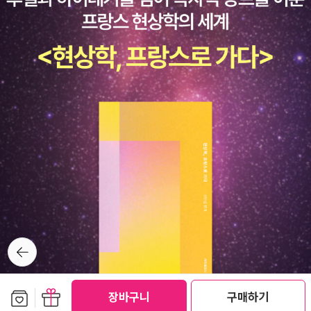
넘어, 경제의 근본 구조를 다시 설계할 것을 제안한다. 소득의 흐름을
조정하는 것이 아니라, 부의 근원을 투명하게 공개하고 모두의 것으
로 만드는 것. 그것이야말로 21세기 정치경제학의 새로운 언어라고
말한다. 브렌트 라날리의 『공유부 배당』은 근대의 토머스 페인으로부
터 시작된 ‘공유의 사상’을 현대의 제도 언어로 되살린 책이다. 이 책
은 우리에게 조용히, 그러나 근본적인 질문을 던진다. “부를 나누는
것이 아니라, 부의 근원을 되찾을 수는 없을까?” 그 물음이야말로 오
늘의 경제가 잃어버린 정의의 자리, 그리고 모두의 부를 모두의 몫으
로 되돌리는 출발점이다.
뒤로가
기
보관함담기
선물하기
장바구니
구매하기