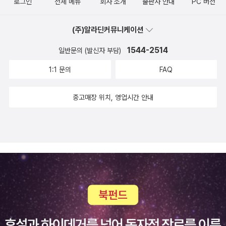
로그인
전체 메뉴
회사 소개
출판사 안내
PC 버전
배당”이라 부른다. 그는 또, 디지털 시대의 데이터와 기술 플랫폼 역
시 공유된 인프라 위에서 만들어진 부라고 지적한다. 그 수익이 특정
(주)알라딘커뮤니케이션
기업에 집중될수록, 공유부의 원리는 다시 적용되어야 한다는 것이
1544-2514
일반문의 (발신자 부담)
다. 공공자산과 화폐까지 ― ‘보이지 않는 공유부’ 라날리는 공유부의
개념을 물질적 자산을 넘어 제도적·금융적 영역으로 확장한다. 국가
1:1 문의
FAQ
의 공공자산, 공기업, 특허권, 그리고 화폐 발행 이익까지 모두 사회적
신뢰와 제도적 인프라 위에서 만들어진 부이기 때문이다. 그는 “화폐
중고매장 위치, 영업시간 안내
는 사회 전체의 신용으로 유지되는 공공재”라고 말한다. 따라서 화폐
발행에서 생기는 이익, 즉 시뇨리지(화폐 주조 차익)는 국가나 중앙은
행의 것이 아니라 모든 시민이 공동으로 나누어야 할 부의 한 형태라
는 것이다. 이때의 ‘배당’은 단순히 돈을 나누는 것이 아니라, 공공의
제도를 통해 사회적 신뢰를 다시 순환시키는 행위로 이해된다. 정의
의 새로운 언어 ― 복지에서 공유로 『공유부 배당』이 던지는 가장 중
요한 메시지는 정의의 언어를 ‘분배’에서 ‘공유’로 옮기자는 것이다.
라날리는 말한다. “복지는 빈자를 돕는 도덕의 문제이지만, 공유부 배
당은 모두의 권리를 되찾는 정의의 문제다.” 그는 복지국가의 한계를