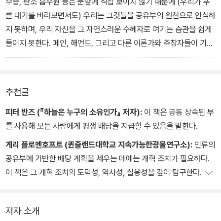
•화폐 창조 시스템
수층, 탄소 흡수원 등은 눈앞에 직접 보이지 않기 때문에 (우리가 푸
른 대기를 바라보면서도) 우리는 그것들을 공유부의 원천으로 인식하
지 못하며, 우리 자신을 그 자연스러운 수혜자로 여기는 습관을 쉽게
들이지 못한다. 페인, 해먼드, 그리고 다른 이론가와 주창자들이 기울
인 노력의 가치와, 필자가 이 책을 통해서 제공하길 바라는 것은 ... 우
리 자신과 서로를 지구와 문명의 공유부 수혜자로서 존엄한 존재로
바라보고, 그에 걸맞은 정책을 요구할 준비를 하도록 고무하는 것이
추천글
다.
피터 반즈 (『하늘은 누구의 소유인가』 저자):
이 책은 공동 상속된 부
를 사용해 모든 사람에게 평생 배당을 지급할 수 있음을 말한다.
게리 플로멘호프트 (퀸즐랜드대학교 지속가능한광물연구소):
인류의
공유부에 기반한 배당 계획을 세우는 데에는 개혁 조치가 필요하다.
이 책은 그 개혁 조치의 도덕성, 역사성, 실용성을 깊이 탐구한다.
저자 소개