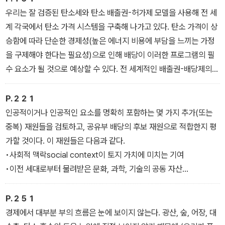
식을 따라야 한다.
우리는 잘 검증된 탄소세와 탄소 배출권-허가제 모델을 사용해 전 세
계 각국에서 탄소 가격 시스템을 구축해 나가고 있다. 탄소 가격이 상
승함에 따라 단순한 경제성(높은 에너지 비용에 부담을 느끼는 가정
을 구제해야 한다는 필요성)으로 인해 배당이 이러한 프로그램의 필
수 요소가 될 것으로 예상할 수 있다. 전 세계적인 배출권-배당제의
도입은 아직 멀었지만, 전 세계적으로 시행된다면 몇 가지 뚜렷한 장
점이 발휘될 것이며, 이와 관련된 많은 기술적 문제도 해결할 수 있을
P.２２１
것이다.
인공적이거나 인공적인 요소를 명확히 포함하는 몇 가지 추가(또는
중복) 재원들을 검토하고, 공유부 배당의 후보 재원으로 적합한지 평
가할 것이다. 이 재원들은 다음과 같다.
•사회적 맥락social context이 토지 가치에 미치는 기여
•이전 세대로부터 물려받은 문화, 과학, 기술의 공동 자산
•우리의 집합적 사회・정치・경제 제도
•전자기 방송 주파수
P.２５１
•웹 도메인 이름을 할당하는 시스템
경제에서 대부분 부의 흐름은 눈에 보이지 않는다. 광산, 숲, 어장, 대