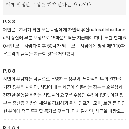
자원을 관리한다는 ‘공공 신탁’ 원칙, 노동으로 만든 것만이 개인의 소
에게 일정한 보상을 해야 한다는 사고이다.
유라는 ‘노동 재산’ 원칙, 토지나 독점처럼 불로 소득은 사회가 함께
나눠야 한다는 ‘경제적 지대’ 개념이 그것이다. 마지막 6장은 시야를
P.３３
한층 넓힌다. 땅이나 공기 같은 자연뿐 아니라 전파 주파수, 인터넷 주
페인은 “21세가 되면 모든 사람에게 자연적 유산natural inheritanc
소, 금융 제도, 사회적 인프라처럼 현대 사회가 함께 만든 인공 자원까
e의 상실에 부분 보상으로 15파운드씩을 지급해야 하며, 또한 현재 5
지 공유부에 포함시켜 어떻게 나눌지를 탐구한다.
0세인 모든 사람과 이후 50세가 되는 모든 사람에게 평생 매년 10파
운드씩의 금액을 지급할 것”을 제안했다.
P.８８
시민이 부담하는 세금으로 운영하는 정부와, 독자적인 부의 원천을
가진 정부의 차이다. 시민이 내는 세금에 의존하는 정부는 효율성과
건전한 운영을 바라는 시민들의 요구를 수용할 수밖에 없다. 이런 정
부는 중산층 기반의 세원을 강화하기 위해 인프라, 교육, 보건 등 다양
한 분야에 적극 투자할 동기를 갖는다. 다시 말하면, 세금을 바탕으로
이뤄진 의무는 곧 사회 계약의 일환이다.
따라서 자원 부국이 ‘자원의 저주’를 피하려면 조지보다는 페인의 방
P.１６１