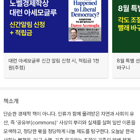
대런 아세모글루 신간 알림 신청 시, 적립금 1천
8월 특별 선
원(추첨)
바구니
책소개
단순한 경제학 책이 아니다. 인류가 함께 물려받은 자연과 사회의 유
산, 즉 ‘공유부(commons)’ 사상의 뿌리와 실제를 살펴 일반 이론을
모색하고, 정당한 몫을 정당하게 나눌 제도를 탐구한다. 오늘날 한국