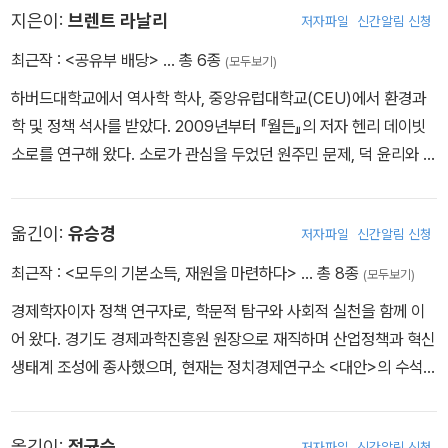
지은이:
브렌트 라날리
저자파일
신간알림 신청
최근작 :
<공유부 배당>
… 총 6종
(모두보기)
하버드대학교에서 역사학 학사, 중앙유럽대학교(CEU)에서 환경과
학 및 정책 석사를 받았다. 2009년부터 『월든』의 저자 헨리 데이빗
소로를 연구해 왔다. 소로가 관심을 두었던 원주민 문제, 덕 윤리와 정
치철학, 그리고 소로의 걷기 습관과 콩코드 민병대 참여 여부를 다룬
글을 썼다. 그 연구들로 2012년 소로 학회 연구 펠로십을 수상했다.
옮긴이:
유승경
저자파일
신간알림 신청
『소로 협회지』의 편집장으로 활동하고 있으며, 노동자 소유 기업인
카드무스 그룹에서 공공 부문 고객을 대상으로 한 전문 컨설팅을 수
최근작 :
<모두의 기본소득, 재원을 마련하다>
… 총 8종
(모두보기)
행하고 있다. 『더 글로벌리스트The Globalist』에 논평을 기고하고
경제학자이자 정책 연구자로, 학문적 탐구와 사회적 실천을 함께 이
있다. 기본소득, 공유부 배당, 사회 신용, 공공 정책, 지속 가능한 소비
어 왔다. 경기도 경제과학진흥원 원장으로 재직하며 산업정책과 혁신
등을 주제로 논문, 보고서, 칼럼을 써 왔다. 주요 저작으로는 「환경 정
생태계 조성에 종사했으며, 현재는 정치경제연구소 <대안>의 수석연
의와 탄소 가격 정책」(공저, 2022), 「토머스 페인의 잊혀진 팸플릿:
구위원으로서 화폐와 금융을 중심으로 대안적 연구를 수행하고 있다.
『토지 정의』」(2020), 「1970년대 ‘햇빛 개혁’과 의회 로비의 변혁」(2
또한 더불어민주당 기본사회위원회 성장분과위원장으로서 한국 사회
018), 「개발을 위한 배당」(2016), 「애덤 스미스의 딜레마와 알곤킨
옮긴이:
정균승
저자파일
신간알림 신청