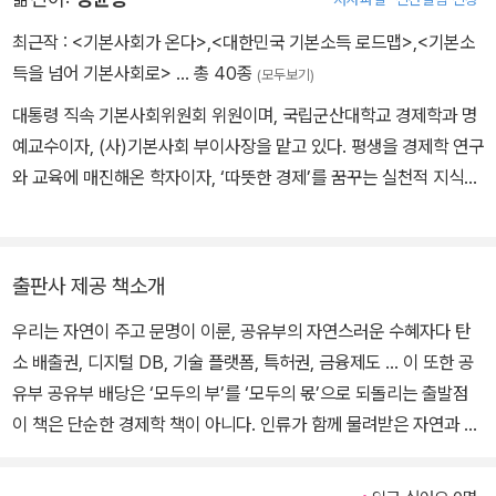
의 구조적 난제에 대응하기 위한 새로운 경제·사회 비전의 모색에 노
의 정치적 덕성 모델」(2016), 「올리버 헤이돈: 사회신용 경제학」(20
력하고 있다. 서울대학교 경제학과를 졸업하고, 일리노이 주립대와
최근작 :
<기본사회가 온다>
,
<대한민국 기본소득 로드맵>
,
<기본소
15), 「국제 체제가 탄소 배출 억제에 효과적인 수단이 될 수 있는가?」
프랑스 사회과학고등연구원(EHESS)에서 경제학을 수학했다. LG
득을 넘어 기본사회로>
… 총 40종
(2012), 『환경: 학제 간 선집』(공동 편집, 2008) 등이 있다.
(모두보기)
경제연구원과 우리금융경영연구소에서 연구 활동을 거쳤으며, 저서
대통령 직속 기본사회위원회 위원이며, 국립군산대학교 경제학과 명
로 『MMT 논쟁』이 있다. 번역서로는 『주권화폐–준비금 은행제도를
예교수이자, (사)기본사회 부이사장을 맡고 있다. 평생을 경제학 연구
넘어서』, 『기본소득과 주권화폐』, 『우주의 거장들–하이에크, 프리드
와 교육에 매진해온 학자이자, ‘따뜻한 경제’를 꿈꾸는 실천적 지식인
먼 그리고 신자유주의 정치의 탄생』 등이 있다.
이다. 주류 경제학의 성장지상주의를 비판하며, 인간의 존엄과 행복
을 최우선에 두는 경제 모델을 탐구하는 한편, 지역 현장을 누비며 기
본사회와 기본소득의 실현 가능성을 모색해왔다. 특히 4차 산업혁명
출판사 제공 책소개
과 기후 위기라는 문명사적 전환기에서 ‘기본소득’이 단순한 복지 정
우리는 자연이 주고 문명이 이룬, 공유부의 자연스러운 수혜자다 탄
책이 아니라, 자본주의를 지속 가능하게 할 유력한 대안임에 주목했
소 배출권, 디지털 DB, 기술 플랫폼, 특허권, 금융제도 … 이 또한 공
다. 세계 3대 인명사전 중 하나인 미국 『마르퀴즈 후즈 후(Marquis
유부 공유부 배당은 ‘모두의 부’를 ‘모두의 몫’으로 되돌리는 출발점
Who’s Who)』에 등재되었으며, 영국의 『국제인명센터(IBC)』에서
이 책은 단순한 경제학 책이 아니다. 인류가 함께 물려받은 자연과 사
뽑은 ‘2012 올해의 세계적 교육자(International Educator of the
회의 유산, 즉 ‘공유부(commons)’에서 모두가 정당한 몫을 나눠 가
Year 2012)’로 선정되기도 했다. 지은 책으로 『대한민국 기본소득
질 수 있는 제도를 탐구한다. 한국 사회는 오랫동안 성장 중심의 분배
로드맵』 『기본소득을 넘어 기본사회로』 『소비가 직업이다』 『내가 나