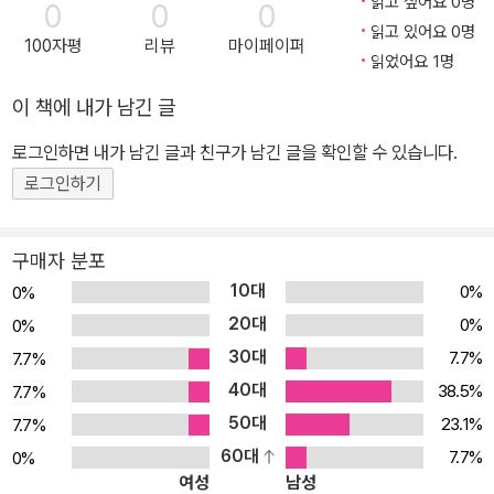
읽고 싶어요 0명
0
0
0
구조 속에서 개인의 생존을 노동 시장에 종속시켜 왔다. 그러나 불안
로 살아갈 자유』 『왜라는 질문을 하고 어떻게라는 방법을 찾아 나서
읽고 있어요 0명
100자평
리뷰
마이페이퍼
정 노동의 확산, 인구구조의 변화, 기후 위기라는 조건은 기존의 분배
다』 『천직, 내 가슴이 시키는 일』 등 다수가 있으며, 옮긴 책으로 『공
읽었어요 1명
체계를 넘어서는 새로운 틀을 요구한다. ‘공유부 배당’은 그러한 전환
유부 배당』 『토지 분배의 정의』 『10배의 법칙』 『노동경제학과 노사
이 책에 내가 남긴 글
의 핵심 열쇠 중 하나이다. 공유부는 단지 경제적 자산만이 아니라, 자
관계론』 등이 있다.
연환경, 지식, 디지털 네트워크 등 현대 사회의 인공적 공유지까지 포
로그인하면 내가 남긴 글과 친구가 남긴 글을 확인할 수 있습니다.
함한다. 따라서 이 책은 한국 사회의 기본소득 논의를 한층 확장하고
로그인하기
구체화하는 데도 중요한 자원이 될 것이다. 이 책을 쓴 브렌트 라날리
는 하버드대학교에서 역사학을 전공하고, ��월든��의 저자인
구매자 분포
헨리 데이빗 소로의 사상을 연구해 왔다. 현재 ��소로 협회지��
10대
0%
0%
의 편집장을 맡고 있으며, 노동자 소유 기업인 카드무스 그룹에서 기
20대
0%
0%
본소득, 사회 신용, 공공 정책 분야 전문 컨설턴트로 활동하고 있다.
30대
7.7%
7.7%
질문에서 시작된 사유 ― 지구는 누구의 것인가 인간이 생겨나기 훨
40대
씬 전부터 지구는 존재했다. 그렇다면 이 땅과 공기와 바다는 누구의
38.5%
7.7%
것일까? 라날리는 이 질문에서 출발한다. 오늘날의 불평등은 단순히
50대
23.1%
7.7%
소득 격차의 문제가 아니다. 토지, 자원, 기술, 금융 시스템처럼 인류
60대
7.7%
0%
여성
남성
전체가 만들어 온 부가 특정 소수에게 집중되어 있기 때문이다. 라날