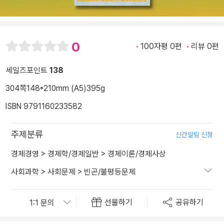
0
100자평 0편
리뷰 0편
세일즈포인트
138
304쪽
148*210mm (A5)
395g
ISBN 9791160233582
주제분류
신간알림 신청
경제경영
>
경제학/경제일반
>
경제이론/경제사상
사회과학
>
사회문제
>
빈곤/불평등문제
선물하기
공유하기