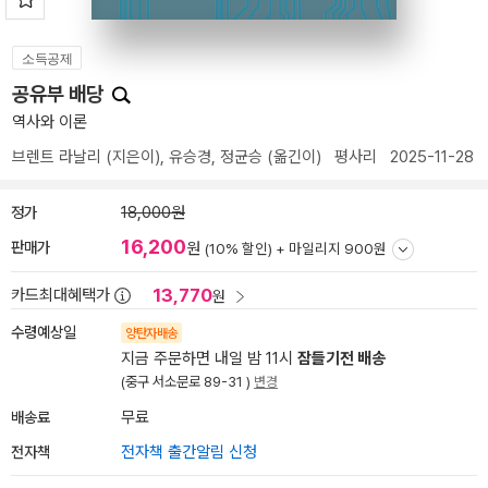
소득공제
공유부 배당
역사와 이론
브렌트 라날리
(지은이),
유승경
,
정균승
(옮긴이)
평사리
2025-11-28
정가
18,000원
16,200
판매가
원
(10% 할인) +
마일리지 900원
13,770
카드최대혜택가
원
수령예상일
양탄자배송
지금 주문하면 내일 밤 11시
잠들기전 배송
(중구 서소문로 89-31 )
변경
배송료
무료
전자책
전자책 출간알림 신청