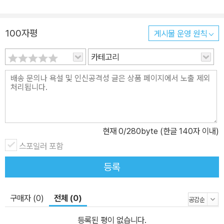
리는 묻는다. “부의 원천이 공동의 것이라면, 왜 그 수익은 소수가 독
점하는가?” 라날리는 부의 개념을 새로 정의한다. 부란 개인의 노동
100자평
게시물 운영 원칙
만이 아니라, 세대를 거쳐 축적된 자연의 자산과 사회적 협력의 결과
라고 말한다. 그렇다면 부는 단순히 개인의 소유만이 아니라 공유의
카테고리
차원이 함께 깃들어 있으며, 바로 그 지점에서 ‘공유의 문제의식’이 새
롭게 제기된다. 사상의 뿌리 ― 토머스 페인의 ‘토지 정의’ 라날리는
공유부 배당의 사상적 기원을 18세기 혁명기의 사상가 토머스 페인
에게서 찾는다. 페인은 『토지 정의』(1797)에서 이렇게 주장했다.
“지구는 인류 전체의 공동 유산이다. 누군가 그것을 점유한다면, 그로
현재
0
/280byte (한글 140자 이내)
인해 다른 이들이 잃은 몫을 보상해야 한다.” 페인은 이 보상의 방식
스포일러 포함
을 ‘토지 배당금’으로 제안했다. 모든 사람은 태어날 때부터 지구의 공
동 상속자이므로, 누구도 이 유산에서 완전히 배제되어서는 안 된다
등록
는 것이다. 라날리는 이 페인의 통찰을 현대적 제도 구상으로 발전시
킨다. 그는 말합니다. “오늘날의 부는 과거의 자연과 사회가 만든 축
구매자 (0)
전체 (0)
적의 결과다. 그렇다면 그 축적의 혜택은 모든 세대, 모든 사람에게 돌
아가야 한다.” 근대 이후의 실험 ― 알래스카의 영구기금 라날리는 공
등록된 평이 없습니다.