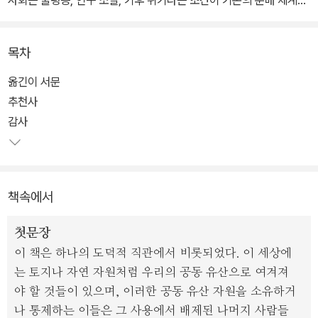
사회는 불평등, 인구 소멸, 기후 위기라는 조건이 기존의 분배 체계를
넘어서는 새로운 틀을 요구한다. ‘공유부 배당’은 그 전환의 핵심 열쇠
이다. 공유부는 단지 경제적 자산만이 아니라 자연환경, 지식, 디지털
목차
네트워크 등 현대 사회의 인공적 공유지까지를 포함한다. 이 책은 기
본소득 논의를 한층 확장하고 구체화하는 데도 중요한 자원이 될 것
옮긴이 서문
이다.
추천사
감사
1장은 서문이다. 2장은 토머스 페인이 주장했던 토지와 재산, 정의를
다시 살펴보며 공유부 배당의 사상적 뿌리를 짚는다. 3장은 알래스카
영구 기금과 그 배당 제도를 다루며, 자연 자원에서 생긴 이익을 주민
책속에서
에게 나누는 제도가 어떻게 운영되었는지를 보여 준다. 4장은 기후
위기와 연결된다. 피터 반즈가 제안한 ‘하늘 신탁’과 제임스 한센의 탄
첫문장
소세-배당 방안을 중심으로, 탄소 배당이 어떻게 정의로운 전환의 수
이 책은 하나의 도덕적 직관에서 비롯되었다. 이 세상에
단이 될지를 설명한다.
는 토지나 자연 자원처럼 우리의 공동 유산으로 여겨져
야 할 것들이 있으며, 이러한 공동 유산 자원을 소유하거
5장은 공유부 배당의 이론적 토대를 세운다. 정부가 시민을 대신해
나 통제하는 이들은 그 사용에서 배제된 나머지 사람들