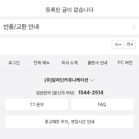
작은 선택이 지구의 기록 한 줄을 바꿀 수도 있다는 생각이
등록된 글이 없습니다
남는다.출판사로부터 도서를 제공받아 주관적으로 작성한
서평입니다. #지구관찰자의기후노트 #이은지 #기후스마트
반품/교환 안내
세대 #탄소중립 #기후정의 #기후변화 #환경책 #과학교양
서 #지구의기록#한길사#서평단
로그인
전체 메뉴
회사 소개
출판사 안내
PC 버전
(주)알라딘커뮤니케이션
1544-2514
일반문의 (발신자 부담)
1:1 문의
FAQ
중고매장 위치, 영업시간 안내