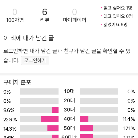
개념처럼만 보이는 ‘기후 변화’를 구체적인 사례와 데이터를
읽고 싶어요 1명
0
6
0
읽고 있어요 0명
통해 이해할 수 있도록 돕는다. 저자가 한편의 이야기처럼
100자평
리뷰
마이페이퍼
읽었어요 6명
풀어내는 기후 위기 이야기는 앞으로도 지구에서 살아가야
할 우리에게 일종의 참고서가 되어준다. 첫 번째 이야기 ‘자
이 책에 내가 남긴 글
연에 기록된 기후 변화’에서는 20세기 중반 이후 뚜렷하게
로그인하면 내가 남긴 글과 친구가 남긴 글을 확인할 수 있
달라진 지구 평균 온도의 흐름을 신뢰할 만한 관측 자료로
습니다.
로그인하기
제시한다. 이어서 그 문제의 원인이 ‘탄소’가 대기 중에 너무
많아진 것이라고 지적한다. 지구를 인간이 살 수 있는 별로
구매자 분포
만들어주던 탄소가 어떻게 인류 문명을 위협하게 됐는지를
10대
추적하다 보면, 문제의 원인은 ‘우리’에게 있다는 사실을 깨
0%
0%
20대
닫게 된다. 두 번째 이야기 ‘과학이 기록하는 법’에서는 우주
0%
0%
30대
개발로만 알려진 NASA가 기후 위기의 최전선에서 지구를
0%
8.6%
40대
관찰하고 있음을 소개한다. NASA는 20개가 넘는 지구 관
11.4%
22.9%
50대
측 위성을 통해 실시간으로 지구 환경의 변화를 기록하며 기
17.1%
14.3%
60대
후 변화 연구의 핵심 자료들을 만들고 있다. 또한 이러한 관
17.1%
8.6%