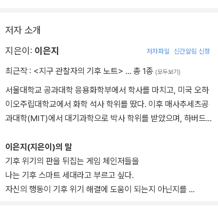
저자 소개
지은이:
이은지
저자파일
신간알림 신청
최근작 :
<지구 관찰자의 기후 노트>
… 총 1종
(모두보기)
서울대학교 공과대학 응용화학부에서 학사를 마치고, 미국 오하
이오주립대학교에서 화학 석사 학위를 땄다. 이후 매사추세츠공
과대학(MIT)에서 대기과학으로 박사 학위를 받았으며, 하버드
대학 케네디 스쿨의 지속가능성 과학 프로그램에서 박사후 연구
원으로 3년간 일했다. 현재 워싱턴 디시 근교에 위치한 NASA의
이은지(지은이)의 말
고다드 우주항공센터에서 협력 연구원으로 탄소 순환, 물 순환,
기후 위기의 판을 뒤집는 게임 체인저들을
계절 예측에 관한 연구를 수행하고 있다. 기후 위기 해결을 위한
나는 기후 스마트 세대라고 부르고 싶다.
정책에도 관심이 많아 매릴랜드대학 공공정책대학원에서 과학기
자신의 행동이 기후 위기 해결에 도움이 되는지 아닌지를
술 혁신정책 과정을 수료 중이다.
능동적으로 판단하며, 창조적으로 응용할 수 있는
진정한 스마트 세대 말이다.