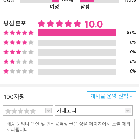
여성
남성
측 자료를 바탕으로 기후 변화 예측 모델을 만들어, 우리가
행동하지 않는다면 미래의 지구가 어떤 모습이 될지를 전망
10.0
평점 분포
한다. 세 번째 이야기 ‘기록의 확장’에서는 기후와 인간의 삶
100%
이 어떻게 긴밀하게 연결되어 있는지를 보여준다. 지구 곳곳
0%
의 날씨와 환경이 서로 영향을 주고받는 텔레커넥션 현상에
0%
서 출발해, 기후 위기가 단순한 현상을 넘어 경제와 정책, 그
0%
리고 우리의 일상에 영향을 미치고 있다는 사실을 드러낸다.
0%
기후 변화가 식량 공급망은 물론 전기 생산과 같은 필수 자
원의 기반까지 뒤흔들며, 우리가 살아가는 사회 전반을 뒤흔
들고 있음을 강조한다. 네 번째 이야기 ‘미래를 향한 기록’에
100자평
게시물 운영 원칙
서는 기후 위기에 맞서는 인류의 노력을 조명한다. 탄소 배
카테고리
출량 감축과 탄소 흡수량 증가는 물론, 에너지 생산 구조의
근본적 변화, 탄소 포집 기술의 개발 및 상용화 등 다양한 노
력이 진행되고 있음을 알려준다. 궁극적으로 기후 위기를 극