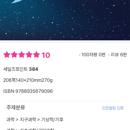
10
100자평 0편
리뷰 6편
세일즈포인트
384
208쪽
140*210mm
270g
ISBN 9788935679096
주제분류
신간알림 신청
과학
>
지구과학
>
기상학/기후