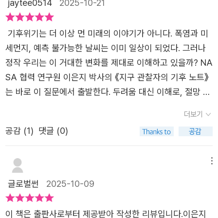
실천의 가능성을 확인할 때 우리는 비로소 기후 위기의 판을
jaytee0514
2025-10-21
바꿀 게임 체인저가 될 수 있다. 우리가 이 책을 읽어야 하는
이유는 바로 여기에 있다. 기후 위기는 모두의 이야기이며,
기후위기는 더 이상 먼 미래의 이야기가 아니다. 폭염과 미
그 해답 또한 우리의 선택과 행동에 달려 있기 때문이다. 이
세먼지, 예측 불가능한 날씨는 이미 일상이 되었다. 그러나
은지 박사는 NASA 연구실 문을 넘어, 재즈 뮤지션들과 함
정작 우리는 이 거대한 변화를 제대로 이해하고 있을까? NA
께 ‘기후 이야기를 전하는 공연’을 기획한 이색적인 이력을
SA 협력 연구원 이은지 박사의 《지구 관찰자의 기후 노트》
갖고 있다. 이는 기후 연구의 일선에 있음에도 자신이 가진
는 바로 이 질문에서 출발한다. 두려움 대신 이해로, 절망 대
지식이 대중에게 충분히 전달되지 못한다는 마음의 빚을 해
신 관찰로 기후를 바라보게 하는, 가장 과학적이면서도 인간
더보기
소하기 위한 시도였다. 이 공연은 처음에는 단순히 죄책감을
적인 기록이다. 책은 총 네 개의 이야기로 구성된다. 첫 번
공감 (
1
)
댓글 (0)
덜어내기 위해 시작된 일이었지만, 매 공연마다 뜻밖의 곳에
째 이야기에서는 지난 2,000년간 거의 변하지 않던 지구 평
서 등장한 격려와 지지가 그를 계속해서 나아갈 수 있게 했
균 온도가 1900년대 이후 급격히 상승한 이유를 명확한 데
다. 이는 기후 위기에 대한 우리 사회의 반응과도 묘하게 닮
이터로 제시한다. “지구의 평균 온도는 2,000년간 큰 변화
메뉴
아 있다. 계란으로 바위 치기 같아서 무력감을 느끼다가도,
가 없다가, 1900년대 이후 급격히 올라가기 시작했다.” 그
글로벌썬
2025-10-09
뜻밖의 곳에서 기후 위기를 진심으로 고민하는 기후 스마트
원인은 인간이 배출한 과도한 탄소였다. NASA의 20여 개
세대를 만나며 희망을 갖게 되는 것처럼 말이다. 실제로 변
지구 관측 위성이 실시간으로 기록하는 변화의 영상은, 기후
이 책은 출판사로부터 제공받아 작성한 리뷰입니다.이은지