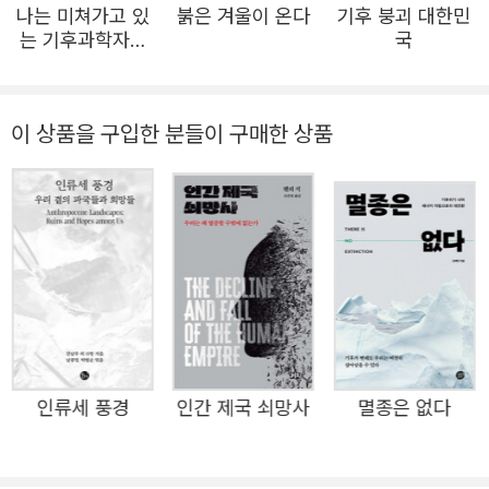
나는 미쳐가고 있
붉은 겨울이 온다
기후 붕괴 대한민
자, ‘미래를 위한 기록’이다. 오랜 시간 지구를 관찰하며 기후
는 기후과학자입
국
변화의 흔적을 추적해온 저자는 기후 위기의 판을 뒤집을 게
니다
임 체인저를 꿈꾼다. NASA의 협력 연구원인 이은지 박사는
과학자로서 기후 위기라는 실존하는 현상을 냉철하게 분석
이 상품을 구입한 분들이 구매한 상품
하면서도, 기후 위기 극복을 위한 정책과 우리의 행동이 만
들어 낼 미래에 대한 희망 역시 잃지 않는다. 기후 위기를 해
결할 단 하나의 정답은 없다. 하지만 다양한 시도들이 ‘기후
스마트 세대’를 만들고, 이는 기후 위기라는 인류 공통의 문
제를 해결할 열쇠가 될 것이다. 과연 우리는 저자의 희망대
로 ‘기후 위기를 극복한 세대’로 후세에 기억될 수 있을까?
이 책은 그 첫 번째 스텝이다. 지구의 기록을 쫓아가는 여정
『지구 관찰자의 기후 노트』는 총 네 가지 이야기로 구성되어
인류세 풍경
인간 제국 쇠망사
멸종은 없다
있다. 현 상황을 진단하는 ‘자연에 기록된 기후 변화’에서 출
발해, 대응 방안을 모색하는 ‘미래를 향한 기록’에 이르기까
지 단계적으로 확장된다. 이은지 박사는 추상적이고 거대한