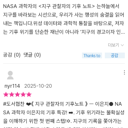
화를 만드는 기후 스마트 세대는 이미 우리 곁에 등장했다.
위기가 더 이상 논쟁이 아닌 부정할 수 없는 과학적 사실임
NASA 과학자의 <지구 관찰자의 기후 노트> 는하늘에서
완벽하지 않은 합의와 경제 논리에 부딪히는 기술 상용화,
을 보여준다. 특히 책의 중반부는 인상적이다. 저자는 텔레
지구를 바라보는 시선으로, 우리가 사는 행성의 숨결을 읽어
두 발자국 나아가고 한 발자국 뒤로 물러서기도 하는 더딘
커넥션 현상을 통해 지구 곳곳의 날씨가 서로 영향을 주고받
내는 책입니다.위성 데이터와 과학적 통찰을 바탕으로, 저자
진전에도 불구하고 노력은 분명한 변화를 만들어왔다. 이은
으며, 그것이 식량 공급망과 에너지 생산, 나아가 사회 불평
는 기후 위기를 단순한 재난이 아니라 '지구의 경고이자 인
지 박사는 『지구 관찰자의 기후 노트』를 통해 독자들이 미래
등 문제로 이어진다고 설명한다. 한반도의 대기 정체가 21세
간의 선택의 문제'로 풀어냅니다. 복잡한 과학 개념을 쉽고
에 대한 희망을 품고, 각자의 자리에서 기후 위기에 맞설 용
더보기
기 후반 1.5배 증가할 것이라는 예측은, 기후 변화가 이미 우
생생하게 설명하면서도, 독자에게 묻습니다 '우리는 지구의
기와 실천의 가능성을 발견하길 바란다. 그럴 때에 우리는
리의 삶 깊숙이 침투해 있음을 실감하게 한다. 기후 위기는
공감 (
0
)
댓글 (0)
변화를 어떻게 감지하고, 어떻게 행동할 것인가?'이 책은 경
비로소 ‘기후 스마트 세대’가 될 것이다.
환경만의 문제가 아니라, 인간 사회 전체를 뒤흔드는 복합
각심과 희망을 함께 전하며, 다음 세대를 향한 '기후 스마트
위기라는 사실이 명확해진다. 그러나 이 책은 절망으로 끝
세대'의 선언문처럼 읽힙니다.한줄평'지구의 언어를 읽는 과
메뉴
나지 않는다. 저자는 “재앙 수준의 영향을 피할 기회의 문이
학자의 눈으로, 인간의 미래를 다시 묻는 기후의 기록.'
nyr114
2025-10-20
빠르게 닫히고 있다”고 경고하면서도, 아직 그 문이 완전히
닫히지는 않았다고 말한다. 탄소 감축, 재생에너지 전환, 탄
#도서협찬 ❤️《 지구 관찰자의 기후노트 》 ㅡ 이은지● NA
소 포집 기술 등 전 세계적인 시도들을 소개하며, 변화의 가
SA 과학자 이은지의 기후 특강! ➡️. 기후 위기라는 불확실성
능성을 ‘희망의 과학’으로 보여준다. 가장 눈에 띄는 개념은
을 이해하기 위한 첫 번째 스텝!✡️. 지구의 기록을 쫓아가는
‘기후 스마트 세대’다. 저자는 자신의 행동이 기후위기 해결