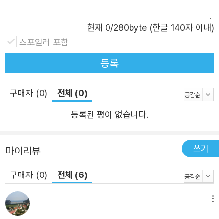
복할 진정한 ‘게임 체인저’는 자신의 행동이 기후 문제 해결
에 기여하는지 판단하고 실천할 기후 스마트 세대, 바로 우
현재
0
/280byte (한글 140자 이내)
리 자신이다. 책의 마지막에는 독자 스스로 기후 관련 정보
스포일러 포함
를 읽고 판단할 수 있도록 IPCC 보고서 이해 방법을 부록으
로 덧붙여, ‘기후 스마트 세대’로 변모할 수 있는 실질적인 가
등록
이드를 제공한다. 더 늦기 전에 기후 스마트 세대가 되어라
기후 위기는 먼 미래의 이야기가 아니라 우리의 매일에 영향
구매자 (0)
전체 (0)
을 미치는 현실이다. 기후 변화라는 거대 담론을 제대로 이
등록된 평이 없습니다.
해하고 이를 돌파하기 위한 기후 스마트 세대가 되기 위해서
는, 데이터를 바탕으로 기후 위기를 이해할 수 있어야 한다.
NASA 과학자 이은지 박사의 이 책은 독자들에게 그 길을
쓰기
마이리뷰
스스로 찾을 수 있도록 돕는 실질적인 나침반이 된다. 무엇
구매자 (0)
전체 (6)
보다 이 책은 기후 위기를 과학자의 눈으로 냉철하게 분석하
면서도, 우리가 여전히 희망을 찾을 수 있음을 보여준다. 거
메뉴
대한 위협 앞에서 무력감에 빠지는 대신, 구체적인 정보와