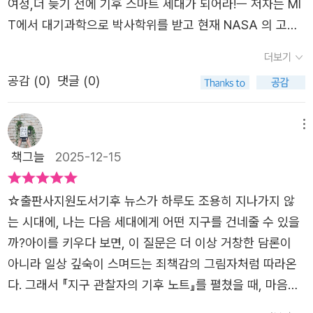
여정,더 늦기 전에 기후 스마트 세대가 되어라!ㅡ 저자는 MI
에 도움이 되는지를 능동적으로 판단하고, 데이터를 바탕으
T에서 대기과학으로 박사학위를 받고 현재 NASA 의 고다
로 창의적으로 응용할 줄 아는 세대를 새로운 게임 체인저로
드 우주 항공센터에서 연구원으로 탄소순환, 물순환, 계절예
제시한다. 단순히 불안해하거나 죄책감을 느끼는 것이 아니
더보기
측에 관한 연구를 수행하고 있다고 한다. 그래서 이 책도 한
라, 과학적으로 이해하고 현명하게 대응하는 시민의 자세를
공감 (
0
)
댓글 (0)
국인으로써 미국에서 근무하며 전세계의 기후변화에 대해
강조한다. 책 말미에 수록된 IPCC 보고서 읽는 법은 독자가
연구하고 보고 느끼며 기록한 내용이다. 그렇다고 과학자가
‘기후 스마트 세대’로 성장할 수 있도록 돕는 실제적 가이드
쓴 학술서는 아니다. 오히려 일반인들도 쉽게 보고 느낄 수
메뉴
다. 재즈 뮤지션들과 함께 기후 이야기를 전하는 공연을 기
있는 환경에세이에 가깝다. '비행기에서 겪는 난기류가 평소
획했던 저자의 이력은, 과학과 예술을 잇는 다리처럼 이 책
책그늘
2025-12-15
와 다르다' 같은 일상적 기록을 자신의 지식과 더불어 서술
의 메시지를 완성시킨다. 냉철한 분석과 따뜻한 서술이 어우
하는 형태이다. 왜냐하면 기후변화는 본질적으로 과학만의
러진 이 책은, 막연한 두려움이 아닌 정확한 이해와 실천 가
☆출판사지원도서기후 뉴스가 하루도 조용히 지나가지 않
문제가 아닌 우리 모두의 문제이기에 모두가 일상에서 생각
능한 행동으로 나아가는 첫걸음을 제시한다. 지구를 관찰
는 시대에, 나는 다음 세대에게 어떤 지구를 건네줄 수 있을
하고 깨달아야 할 문제라서 그렇다. 다만, 저자는 전공이 기
하는 일은 결국, 우리 자신을 다시 기록하는 일이다. 읽는 동
까?아이를 키우다 보면, 이 질문은 더 이상 거창한 담론이
후인지라 같은 상황을 겪어도 더 많은 것을 생각하게 된다.
안, 지구를 향한 나의 시선이 조금 더 길어졌다.“출판사에서
아니라 일상 깊숙이 스며드는 죄책감의 그림자처럼 따라온
지구의 평균온도는 하루가 다르게 상승중이다. '자연에 있었
도서를 지원받아 작성하였습니다.”#지구관찰자의기후노트
다. 그래서 『지구 관찰자의 기후 노트』를 펼쳤을 때, 마음이
던 온실가스들에 더해 인간의 활동으로 새로 유입된 이산화
#이은지 #한길사 #서평단 #기후스마트세대 #환경문해력
먼저 조용해졌다. 막연함을 조금이라도 이해로 바꾸고 싶었