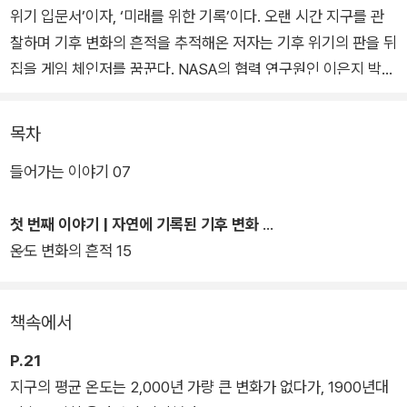
위기 입문서’이자, ‘미래를 위한 기록’이다. 오랜 시간 지구를 관
찰하며 기후 변화의 흔적을 추적해온 저자는 기후 위기의 판을 뒤
집을 게임 체인저를 꿈꾼다. NASA의 협력 연구원인 이은지 박사
는 과학자로서 기후 위기라는 실존하는 현상을 냉철하게 분석하
면서도, 기후 위기 극복을 위한 정책과 우리의 행동이 만들어 낼
목차
미래에 대한 희망 역시 잃지 않는다.
들어가는 이야기 07
기후 위기를 해결할 단 하나의 정답은 없다. 하지만 다양한 시도
첫 번째 이야기 | 자연에 기록된 기후 변화
들이 ‘기후 스마트 세대’를 만들고, 이는 기후 위기라는 인류 공통
온도 변화의 흔적 15
의 문제를 해결할 열쇠가 될 것이다. 과연 우리는 저자의 희망대
로 ‘기후 위기를 극복한 세대’로 후세에 기억될 수 있을까? 이 책
은 그 첫 번째 스텝이다.
책속에서
P.21
지구의 평균 온도는 2,000년 가량 큰 변화가 없다가, 1900년대