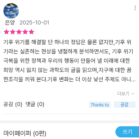
습관이 함께 바뀌어야 한다는 부분이 많은 생각을 들게 한
는 일을 하며 국제기후협약 같은 국제사회의 공동대응을 이
는 기후 위기를 ‘두려움의 언어’가 아니라 ‘이해와 희망의 언
다. 기후 변화가 단순한 환경 문제가 아니라 사회적 불평등
메뉴
끌어내고 있었다. 온실가스는 국경을 자유롭게 넘나들기 때
어’로 바꾼다.읽고 나면 거대한 책임감 대신, 내가 할 수 있는
과 정의의 문제와도 연결된다는 점이 새로웠다. ‘탄소’ 자체
문에 국제적 협력과 구조조정이 필요할 수 밖에 없다. 이런
은양
2025-10-01
한 걸음부터 시작해도 괜찮다는 용기가 스며든다. 플라스틱
가 나쁜 것이 아니라 인간이 지나치게 배출하는 것이 문제라
상황에서 해법은 무엇일까? 기후위기를 극복할 게임체인저
을 덜 쓰는 습관처럼, 난방 온도를 조금 낮추는 선택처럼, 혹
고 짚어준다. 기후 스마트 세대!!! 기후 위기를 해결하는 건
는 혁신 기술이나 정책이 아니라 사회 구성원들이 기후 스마
기후 위기를 해결할 단 하나의 정답은 물론 없지만,기후 위
은 아이와 함께 나무 이름을 외우며 자연을 더 사랑하게 되
거대한 기술이나 정책이 아니라, 기후를 제대로 이해하고 실
트세대가 되는 것이라고 한다. 지금의 기성세대가 저절러 놓
기라는 실존하는 현상을 냉철하게 분석하면서도, 기후 위기
는 작은 순간들처럼.이 책은 우리에게 던지는 질문에 이제
천하는 사람들의 세대라는 그 표현이 스스로를 돌아보게 만
은 과오가 미래의 지구, 미래의 세대에게 부담이 된다는 점
극복을 위한 정책과 우리의 행동이 만들어 낼 미래에 대한
나의 대답은 부끄러움에 머무르지 않고, 미안함을 행동으로
든다. 이렇게 어려울 수 있는 전문적인 내용을 어렵지 않고
은 참 안타깝다. 그러나 마냥 뒤로 미루지 말고 지금이라도
희망 역시 잃지 않는 과학도의 글을 읽으며,지구에 대한 꿈
바꾸는 어른이 되고 싶다. 그림자 같은 죄책감을 걷어내게
쉽게 풀어냈다는 점도 이 책이 가진 장점 중 하나이다 .탄소
모두가 기후 스마트세대가 되려고 노력해야 할것 같다. 어느
한조각을 끼워 본다.​기후 변화는 더 이상 낯선 주제도 아니
해준 책, 내게는 그런 의미였다.#지구관찰자의기후노트 #이
포집 기술, 태양광·지열 발전, IPCC 보고서 같은 생소한 이
것도 하루아침에 이루어지는 것은 없으니까. #지구관찰자의
고,본질적으로 과학만의 문제도 아니다.​슬기로운 기후 위기
은지 #한길사 #일파만파독서모임 #기후노트 #기후위기
더보기
야기들도 쉽게 따라갈 수 있도록 정리되어 있어 이러한 책들
기후노트 #이은지 #한길사#기후위기 #기후스마트 #환경
극복을 위하여~게임 체인저 처럼 ..도전? 도전!
이 어렵게만 느껴지는 사람들도 쉽고 편하게 접근할 수 있을
공감 (
0
)
댓글 (0)
#북스타그램 #북리뷰. #신간 #책추천 #추천도서 #베스트
것 같다. 책에는 기후 위기를 ‘두려움’이 아니라 ‘이해’로 바
셀러 #독후감[ 한길사 @hangilsa 출판사 에서 도서를 협찬
꾸려는 시도, 그리고 그 이해 위에서 행동할 수 있는 세대에
받아 주관적으로 작성한 리뷰입니다 ]
대한 믿음이 담겨 있다.거창한 변화가 아니더라도, 오늘의
쓰기
마이페이퍼 (0편)