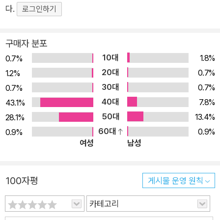
길러줍니다. 블랙라벨은 상위권 학생들을 위한 최적화된 수학 문
다.
로그인하기
제집으로, 고난도 문제 해결 능력을 극대화하여 1등급 목표 달성
을 도와줍니다
구매자 분포
10대
1.8%
0.7%
20대
0.7%
1.2%
30대
0.7%
0.7%
40대
7.8%
43.1%
50대
13.4%
28.1%
60대
0.9%
0.9%
여성
남성
100자평
게시물 운영 원칙
카테고리