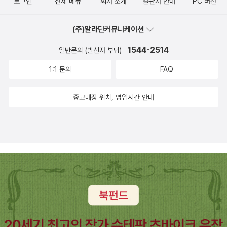
로그인
전체 메뉴
회사 소개
출판사 안내
PC 버전
(주)알라딘커뮤니케이션
1544-2514
일반문의 (발신자 부담)
1:1 문의
FAQ
중고매장 위치, 영업시간 안내