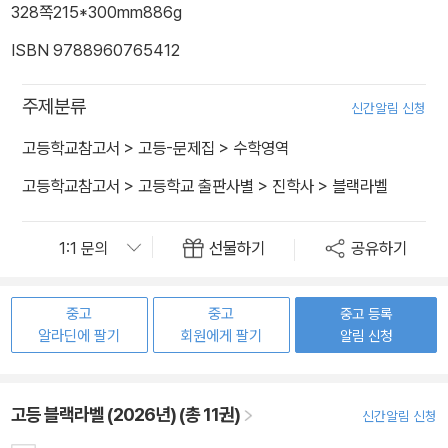
328쪽
215*300mm
886g
ISBN 9788960765412
주제분류
신간알림 신청
고등학교참고서
>
고등-문제집
>
수학영역
고등학교참고서
>
고등학교 출판사별
>
진학사
>
블랙라벨
선물하기
공유하기
중고
중고
중고 등록
알라딘에 팔기
회원에게 팔기
알림 신청
고등 블랙라벨 (2026년) (총 11권)
신간알림 신청