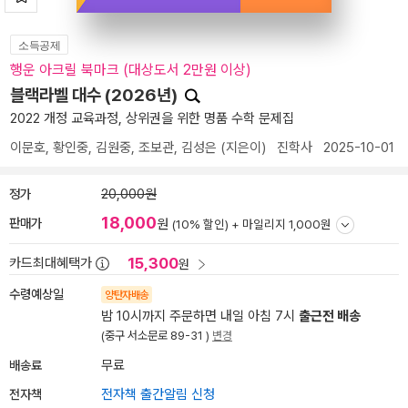
소득공제
행운 아크릴 북마크 (대상도서 2만원 이상)
블랙라벨 대수 (2026년)
2022 개정 교육과정, 상위권을 위한 명품 수학 문제집
이문호
,
황인중
,
김원중
,
조보관
,
김성은
(지은이)
진학사
2025-10-01
정가
20,000원
18,000
판매가
원
(10% 할인) +
마일리지 1,000원
15,300
카드최대혜택가
원
수령예상일
양탄자배송
밤 10시까지 주문하면 내일 아침 7시
출근전 배송
(중구 서소문로 89-31 )
변경
배송료
무료
전자책
전자책 출간알림 신청