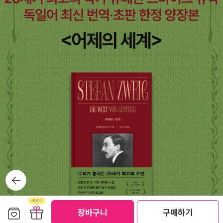
뒤로가
기
보관함담기
선물하기
장바구니
구매하기