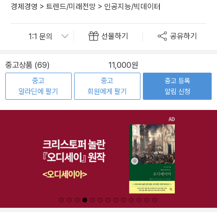
경제경영
>
트렌드/미래전망
>
인공지능/빅데이터
선물하기
공유하기
중고상품 (69)
11,000원
중고
중고
중고 등록
알라딘에 팔기
회원에게 팔기
알림 신청