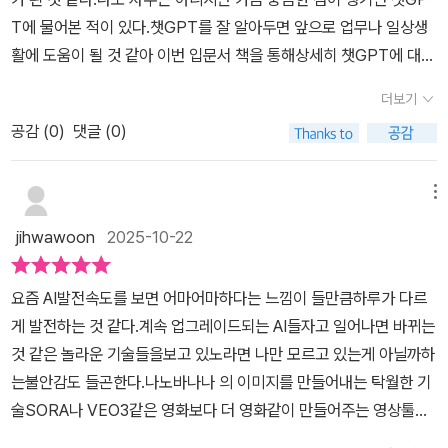
에 뒤 떨어진다고 생각하는 고연령층이나 아직 어린 사람들에게 AI를
황을 제시해주는 점이 마음에 들었다.가장 인상 깊었던 부분은 '챗GP
이해하지 못하고, 무슨 말인지 이상한 대답을 할 때는 내 질문이 구체
T에 물어본 적이 있다.​챗GPT를 잘 알아두면 앞으로 업무나 일상생
학습하고 사용하는데 교재로 쓰는데 정말 좋은 책이 아닌가 하는 생
T는 검색보다 훨씬 쉽다'는 저자의 말이었다. 처음엔 반신반의했지
적이었는지 점검해 봐야 한다. 챗GPT는 질문 안에 들어 있는 정보가
활에 도움이 될 것 같아 이번 입문서 책을 통해상세히 챗GPT에 대해
각이 든다.#챗GPT #챗지피티 #ChatGPT #AI #챗GPT기초 #챗
만, 책을 따라가다 보니 정말 그 말이 맞았다. 예를 들어 여행 일정을
많을수록 더 정확하게 대답해 준다. 챗GPT에게 원하는 답을 이끌어
알아보기로 했다.책의 저자는 온라인 마케팅 회사를 운영하며, IT 초
GPT활용 #누나IT #이성원강사 #제미나이 #나노바나나#이미지생
짜거나, 짐 싸는 목록을 만들거나, 간단한 인사말 문구를 챗GPT에게
더보기
내는 5가지 방법인 개인 맞춤 설정, 챗GPT에게 역할을 부여하는 법,
보를 위한 챗GPT 및 AI 강의도 활발하게 하고 있다고 한다.처음에
성 #Suno #노래만들기 #노트북LM #Sora #영상만들기 #감마 #
부탁하는 장면들이 나오는데 정말 카톡하듯 입력만 하면 결과가 척척
꼬리에 꼬리를 무는 질문, 예시를 드는 방법 등을 익힌다.3장은 여행
공감 (
0
)
댓글 (0)
챗GPT를 배워야 하는 이유에 대해 간단히 소개하는데챗GPT는 무
PPT만들기 #냅킨 #도해만들기 #챗GPT입문 #누나IT #진짜쉬운
나온다. 게다가 그 과정을 통해 자연스럽게 좋은 질문을 하는 법까지
준비부터 AI 이미지 만들기와 심리 상담까지, 일상에서의 이용법이
엇보다 간단하고 단어를 몰라도 정보를 빠르게 찾을 수 있다는 장점
챗GPT #왕초보챗GPT #제미나이 #나노바나나 #Suno #노트북L
배우게 된다. 검색창에 키워드를 고민하며 입력하던 것과 달리, 챗G
다. 맞춤형 여행 일정 짜는 프롬프트 꿀팁, 장기 여행에 필요한 짐 싸
이 있고,반복적으로 질문할 수 있는 점이 편리하다.​1장에서는 챗GP
M #Sora #감마 #냅킨 #리뷰의숲 #리뷰의숲서평단
메뉴
PT에게는 그냥 하고 싶은 말을 편하게 하면 된다는 게 신기했다.무엇
기 팁, 여행 계획, 일정표, 짐 목록을 가족이나 친구와 카톡으로 공유
T 시작 전에 본격적으로 가입부터 화면 구성, 첫 대화 등 기본기를 익
보다 이 책은 'AI가 두렵다'거나 '나만 모르는 것 같아 불안하다'는 사
jihwawoon
2025-10-22
하는 방법까지 자세히 알려준다.챗GPT 활용법은 이게 끝이 아니다.
힌다.챗GPT는 컴퓨터와 스마트폰에서 함께 사용할 수 있는데회원가
람들에게 딱 맞다. 복잡한 개념이나 기술적인 원리보다는 일상 속에
내 사진을 업로드 하고, 지브리 스타일뿐 아니라 순정만화 스타일, 레
입을 하지 않아도 대화를 이어나갈 수 있지만 회원 가입 후 로그인해
서 바로 써먹는 방법에 집중해서 AI를 친근하게 느끼게 해주는 게 가
요즘 AI발전속도를 보면 어마어마하다는 느낌이 들만큼하루가 다르
고 스타일, 인상주의 스타일, 수채화 스타일 등 원하는 스타일의 이미
두면 더욱 편리할 것이다.그림과 함께 챗GPT 사이트에 접속하는 것
장 큰 장점이다. 어렵고 먼 이야기가 아니라, 오늘 당장 내 업무나 생
게 발전하는 것 같다.계속 업그레이드되는 AI들자고 일어나면 바뀌는
지로 변환하고 저장하는 기능은 프로필 사진(프사)을 만들 때 응용해
부터 친절하게 설명해 주어 이해가 쉬웠고마지막에는 내용도 정리해
활에서 활용할 수 있는 팁들로 가득하다.AI나 챗GPT에 관심은 있지
것 같은 놀라운 기술들을보고 있노라면 나만 모르고 있는게 아닐까하
보면 좋을 것 같다. 사진에 원하는 글자를 넣고 수정하는 기능도 있는
주어 어떤 내용을 배웠는지 한눈에 다시 볼 수 있다.2장에서 챗GPT
만 어디서부터 시작해야 할지 막막하다면, 이 책이 정말 좋은 첫걸음
는불안감도 들곤한다.나노바나나 의 이미지를 만들어내는 탁월한 기
데 나에게는 신세계였다. 챗GPT에게 심리 상담사 역할을 부여해서
에게 질문하는 법, 구체적으로 묻는 법, 답변을 이끌어내는 비법을 배
이 될 것 같다. 읽다 보면 자연스럽게 '아, 나도 할 수 있겠네'라는 자신
술SORA나 VEO3같은 영화보다 더 영화같이 만들어주는 영상툴들
활용하는 법도 소개한다. 현재 자신의 상황을 설명하고 챗GPT와 대
운다.챗GPT는 다양한 질문에 친절하고 꼼꼼하게 답변을 해주는데건
감이 생긴다. 챗GPT가 더 이상 먼 기술이 아니라, 내 생활 속 도구로
노트북LM의 놀라운 기술등새로 생겨나는 AI앱들을 보면하나라도 빨
화를 하면 전문가 수준의 조언과 노하우를 얻을 수 있다. 따라서 직접
강, 취업 등 요즘 관심 있는 것을 가볍게 물어보라고 이야기해 준다.원