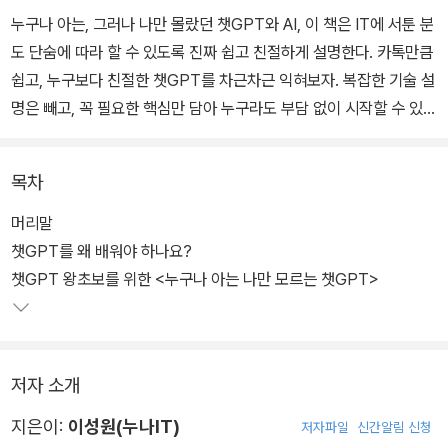
누구나 아는, 그러나 나만 몰랐던 챗GPT와 AI, 이 책은 IT에 서툰 분
도 단숨에 따라 할 수 있도록 진짜 쉽고 친절하게 설명한다. 카톡만큼
쉽고, 누구보다 친절한 챗GPT를 차근차근 익혀보자. 복잡한 기술 설
명은 빼고, 꼭 필요한 핵심만 담아 누구라도 부담 없이 시작할 수 있
다.
목차
챗GPT뿐 아니라 제미나이, 나노바나나, Suno, Sora, 노트북LM,
감마, 냅킨 등 최신 AI 도구까지 모두 배울 수 있어, 이 책 한 권으로 A
머리말
I 기본기를 완성할 수 있다. 여기에 [유튜브 동영상 강의 13개]와 [실
챗GPT를 왜 배워야 하나요?
제 AI 대화 예시 11개]를 QR 코드로 무료 제공하여 책을 읽으면서 바
챗GPT 왕초보를 위한 <누구나 아는 나만 모르는 챗GPT>
로 실습하고, 활용할 수 있다.
저자 소개
지은이:
이성원(누나IT)
저자파일
신간알림 신청