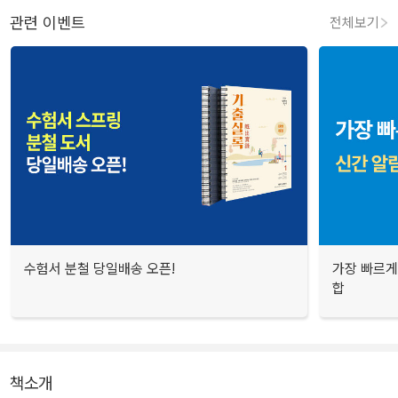
관련 이벤트
전체보기
수험서 분철 당일배송 오픈!
가장 빠르게
합
책소개