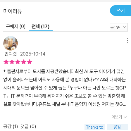
럽게 챗GPT와 AI 활용법을 익힐 수 있습니다. 3. 실제로 활용할 수
쓰기
마이리뷰
있습니다 단순한 설명에 그치지 않고 책 속 QR 코드를 통해 [유튜브
동영상 강의 13개], [실제 AI 대화 예시 11개]를 무료로 제공합니다.
구매자 (0)
전체 (17)
글을 읽고, 영상을 보고, 대화 예시를 참고하면서 학습할 수 있기 때문
에 혼자 해도 막막하지 않습니다. 여행 일정 짜기, 짐 목록 만들기, AI
메뉴
노래 만들기, 이미지 생성, 업무 보고서 요약, PPT 제작 등 일상생활
과 업무에 바로 적용할 수 있습니다. 4. 챗GPT와 최신 AI 도구를 다
인디캣
2025-10-14
룹니다 챗GPT만 다루지 않습니다. 제미나이, 나노바나나, Suno, S
ora, 노트북LM, 감마, 냅킨 같은 최신 AI 도구 활용법도 쉽게 정리했
* 출판사로부터 도서를 제공받았습니다최신 AI 도구 이야기가 끊임
습니다. 누구나 아는데 나만 모른다는 불안감을 끝낼 수 있도록 다양
없이 흘러나오는데 아직도 사용해 본 경험이 없나요? AI와 대화하는
한 AI 도구 활용법을 익혀보세요.
시대의 문턱을 넘어설 수 있게 돕는 『누구나 아는 나만 모르는 챗GP
T』. IT 문해력이 부족해 뒤처지기 쉬운 초보도 볼 수 있는 맞춤형 해
설로 찾아왔습니다.유튜브 채널 누나IT 운영자 이성원 저자는 챗GP
T를 검색보다 빠르고, 카카오톡만큼 쉽다고 운을 띄웁니다. 해외여행
더보기
준비를 위해 파리에서 5일 동안 무엇을 할까?를 검색창에 넣는 대신
공감 (
1
)
댓글 (0)
챗GPT에 던지면, 길고 산만한 글 대신 일정표와 짐 목록이 바로 펼