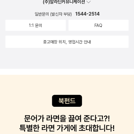
(주)알라딘커뮤니케이션
의 유튜브 영상 요약법은 너무 간단했다. 유튜브 링크 주소를 복사해
이지에서 제공되는 실습 파일을 이용해 따라 해보면서 익혀두고 나중
서 붙여 넣고 요약이라고 입력하면 구간별 핵심 내용을 요약해 준다.
1544-2514
일반문의 (발신자 부담)
에 실제로 업무에 활용해 보아야겠다.​책을 읽으며 몰랐던 챗GPT의
주요 내용을 3가지로 요약해 달라거나, 핵심 개념을 표로 정리해 달
다양한 기능에 대해 알아볼 수 있었고다음에 챗GPT를 쓴다면 더욱
1:1 문의
FAQ
라거나, 글자 수를 지정하거나, 장단점을 요약해 달라고 하면 더 정확
많은 기능을 활용하며 쓸 수 있을 것 같다는 생각이 든다.제공되는 무
한 결과를 얻을 수 있다. 특히 제미나이는 어려운 개념을 초등학생이
료 강의와 함께 챗GPT에 대해 상세히 알아본다면 더욱 많은 도움이
중고매장 위치, 영업시간 안내
이해할 수 있게 설명해 달라고 요청하면 쉽게 풀어서 아이의 눈높이
될 것이다.
에서 설명해 주는 기능이 가장 뛰어나다고 생각한다.@을 프롬프트
창에 입력하면 구글의 모든 서비스를 연결할 수 있다는 새로운 사실
도 알게 되었다. 구글 캘린더에 일정을 등록하거나, 구글 맵으로 출장
지의 맛집 등을 검색하는 기능도 있다. 제미나이 2.5 플래시 이미지
의 별명이 나노 바나나(Nano Banana)다. 나는 나노 바나나라는 앱
이 있는 줄 알았더니, 그냥 프롬프트 창에 입력만 하면 되는 거였다.
간단하게만 입력해도 최고의 이미지를 제작해 준다. 나노 바나나로
이미지를 생성하고 편집하는 법도 너무 쉽다. 사진 편집을 말로 하다
니! 책에 나온 대로 나도 직접 말로 이미지를 생성하고 배경을 바꾸어
보았다. 신기~~마지막 5장과 6장은 좀 더 깊이 있게 AI를 이용하려