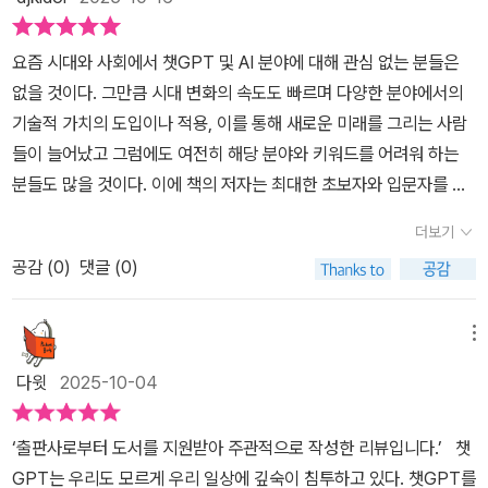
단순한 기능 설명으로 끝나지 않는다. 같은 문장을 입력해도 결과가
을 확장하는 과정이라는 점입니다. 실전 연습 예시는 사고력 훈련 교
매번 다르다는 점에서 저자는 거기서 언어가 이미지를 바꾸는 힘을
재와도 같습니다.AI가 추상적 기술이 아니라 구체적 도구로 작동하는
요즘 시대와 사회에서 챗GPT 및 AI 분야에 대해 관심 없는 분들은
본다. 나도 그 부분에서 좀 감동받았다. 기술서가 이렇게 언어의 실험
순간을 보여줍니다. 저자는 제주도 여행 일정을 챗GPT에 맡기는 과
없을 것이다. 그만큼 시대 변화의 속도도 빠르며 다양한 분야에서의
처럼 느껴질 줄은 몰랐다.유튜브 영상 요약 기능을 설명하는 부분도
정을 시뮬레이션하면서 여행사 직원 역할을 부여하는 프롬프트 예시
기술적 가치의 도입이나 적용, 이를 통해 새로운 미래를 그리는 사람
인상적이다. 보통 영상의 핵심을 뽑아준다는 식으로 말하는데 저자는
를 소개합니다. 그 결과는 놀랍습니다.SNS 프로필 사진을 바비 인형
들이 늘어났고 그럼에도 여전히 해당 분야와 키워드를 어려워 하는
그걸 집중의 재구성이라고 부른다. 인간의 주의력과 기억을 확장하는
패키지처럼 꾸미는 작업도 몇 번의 클릭이면 완성됩니다. 심리 상담
분들도 많을 것이다. 이에 책의 저자는 최대한 초보자와 입문자를 위
방식으로 AI를 이해하는 거다.읽는 동안 2000년대 초반, 처음 인터
영역에서도 챗GPT는 잘 들어주는 제3자 역할을 수행합니다. 물론
한 챗GPT 활용법과 사용 가이드라인에 대해 소개하고 있고 이 과정
넷 검색이 보급되던 시절이 떠올랐다. 그때 사람들은 정보를 찾는 게
더보기
전문 상담을 대체할 수는 없지만 자녀와의 대화법을 AI와 함께 모의
에서 우리들은 이를 어떤 형태로 배우거나 활용하며 일상과 현실에서
아니라 정보를 믿는 법을 배우고 있었다.이제는 그 다음 단계다. 우리
실습하는 과정은 분명 도움됩니다.『누구나 아는 나만 모르는 챗GP
공감 (
0
)
댓글 (0)
도 더 나은 가치 판단과 결과물을 만들어야 하는지도 읽으며 체감할
는 AI를 쓰는 법이 아니라 AI와 함께 생각하는 법을 배우는 시대에 들
T』에서는 챗GPT뿐만 아니라 다양한 AI 툴을 소개합니다. 음악 생성
수 있을 것이다.​<누구나 아는 나만 모르는 챗GPT> 특히 챗GPT 분
어섰다.책의 구성도 친절하다. 설치부터 이미지 명령어, 영상 요약, 문
AI Suno, 영상 제작 AI Sora, 구글의 노트북LM, 유튜브 영상 분석
야의 경우 이미 세계적인 흐름이나 현상으로도 볼 수 있고 관련 정보
메뉴
서 정리까지 차근차근 따라가다 보면 초보자도 자연스럽게 익숙해진
을 돕는 제미나이, 이미지 편집 도구 나노바나나, 프레젠테이션 도구
나 지식을 단순히 입력하거나 검색해서 자동화 결과값만 도출하는 행
다.그런데 단순한 사용법 가이드로 끝나지 않는다. 이 책은 AI를 통해
다윗
2025-10-04
감마, 도해 보정 툴 냅킨을 만나게 됩니다.Suno를 활용해 생일 축하
위에서 벗어나 이를 통해 인간보다 떠 뛰어난 기술적 역량을 가진 인
인간의 언어와 사고를 다시 조정하는 법을 이야기한다.그래서 기술책
노래를 만들면 평범한 텍스트 메시지 대신 개인 맞춤형 노래 선물이
공지능 산업과 분야, 기술 등의 경우 어떤 형태의 방향성과 전략을 통
이면서도 철학책 같고, 입문서이면서도 사유서 같다.읽는 경험도 묘
‘출판사로부터 도서를 지원받아 주관적으로 작성한 리뷰입니다.’ 챗
가능해집니다. AI가 만든 음악이라는 거창한 실험이 아니라, 인간 관
해 나아가고 있는지도 접하며 느낄 수 있을 것이다. 물론 이론적인 영
하게 따뜻하다. 나는 밤 11시에 조용한 방에서 이 책을 읽기 시작했다.
GPT는 우리도 모르게 우리 일상에 깊숙이 침투하고 있다. 챗GPT를
계를 따뜻하게 연결하는 기술의 작은 기적입니다.결혼식 축하 인사말