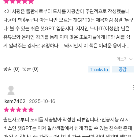
들어가 만큼 챗GPT를 중심으로 하고 있다. 실제로 가장 많이 사용되
공지능[UYQ])와 따뜻하게 소통하는 방법을 알려주는 책이에요.​이제
인도 운전하면서 음성 입력으로 그때그때 궁금한 정보를 물어보며 아
는 AI도구 이기도 하며 나 역시 가장 유용하게 사용하고 있어서 혹시
<이 서평은 출판사로부터 도서를 제공받아 주관적으로 작성했습니
AI는 차가운 기술이 아니라,가정 속에서 감정과 상호작용을 나누는
주 잘 이용하고 있다. 대표적인 AI인 챗GPT를 왜 배워야 하는지부
내가 잘못 사용하고 있거나 놓친 기능이 있는지 꼼껌하게 확인을 하
다.>이 책 《누구나 아는 나만 모르는 챗GPT》는 제목처럼 정말 '누구
새로운 친구[UYZ]가 되었어요.공부, 여행, 창작, 대화까지 모든 순간
터 시작해서, 챗GPT PC 버전과 스토어에서 앱을 다운받아 회원 가
였다.이 책의 또다른 장점은 제미나이, 나노바나나,수노,소라, 노트북
나' 볼 수 있는 쉬운 챗GPT 입문서다. 저자인 누나IT(이성원) 님은
에서 엄마의 시간을 절약하고 아이의 호기심을 확장시켜주는 존재.​
입하는 방법을 알아본다. 그리고 무료와 유료 버전의 차이도 비교해
LM, 감마, 냅틴 같은 최신 AI도구 까지 익힐 수 있도록 도와 주고 있
유튜브와 온라인 강의를 통해 이미 많은 초보자들에게 IT와 AI를 쉽
“나도 할 수 있을까?” 망설이던 저에게이 책은 말해줬어요.👉 “AI는
알아본다. 이 책은 챗GPT 무료 버전을 기준으로 설명한다. 1장에서
다.개인적으로 최근 재미나이와 소라를 종종 이용도 하는데 내 지식
게 알려주는 강사로 유명하다. 그래서인지 이 책은 어려운 용어나 복
당신의 언어로 대화할 줄 아는, 세상에서 가장 똑똑한 친구예요.” 💬
는 새 채팅 열기, 사진 및 파일 추가, 이미지 만들기, 좀 더 신중한 답
의 폭을 넓혀 주는데 도움을 주어서 유용하기도 했다.챗GPT를 사용
잡한 설명이 전혀 없다. 마치 친구가 옆에서 하나하나 알려주는 느낌
🌸​​
변을 제공하는 더 오래 생각하기, 무료 사용자는 월 최대 5회까지 사
더보기
하면서 그동안 감으로, 그냥 일반적인 직관으로 사용하곤 했는데 “누
으로, '회원가입은 이렇게 하면 돼요', '이건 카톡하듯 물어보면 돼
용할 수 있는 심층 리서치, 더 보기 기능에 있는 웹 검색과 캔버스 이
구나 아는 나만 모르는 챗GPT”를 보면서 최적의 사용으로 챗 GPT
공감 (
0
)
댓글 (0)
요'처럼 차근차근 안내해준다. 책장을 넘기다 보면 마치 온라인 강의
용법을 알려준다. 챗GPT를 시작하기 전에 알아두면 편리한 기본 기
를 사용할 수 있다라는 느낌도 들었고 책을 본 이후 사용해본 결과가
를 듣는 것처럼 편안하게 내용이 흘러간다.특히 좋았던 점은 챗GPT
능이다.플러스 버튼을 누르면 나오는 공부 하고 배워요(Study and l
눈에 보이게 결과값이 좋아지고 있다는 것을 느낄 수 있었다.그리고
만 다루지 않는다는 것이다. 요즘 화제가 되는 제미나이, Sora, Sun
메뉴
earn)라는 기능은 처음 알게 되었다. 특히 서평을 쓸 때 어려운 단어
생각보다 내가 복잡하게 챗 GPT를 사용한다는 사실도 알게 되었다.
o, 노트북LM, 감마, 냅킨, 나노바나나 같은 최신 AI 도구까지 한 권에
나 개념이 나오면, 이 기타 아이콘을 활용해서 바로 검색해 볼 수 있어
ksm7462
2025-10-16
“누구나 아는 나만 모르는 챗GPT”를 읽으면서 결과값도 좋아지고,
정리되어 있다. 그동안 이름만 들어봤던 AI 툴들을 실제로 어떻게 쓰
아주 유용하다. 이런 신박한 기능이 있을 줄이야! 공부하다가 막힐 때
사용법도 간단해 지니 개인적으로나 업무적으로나 성장 했음을 느끼
는지, 어떤 점이 다른지 QR코드로 연결된 동영상 강의와 예시를 통
선생님과 대화하듯 문답식으로 물어보니 이해하기가 훨씬 쉽고 재밌
출판사로부터 도서를 제공받아 작성한 리뷰입니다.-​인공지능 AI 서
었다.“누구나 아는 나만 모르는 챗GPT”는 분명 업무용으로 챗GPT
해 직접 따라 하면서 배울 수 있다. 단순히 읽는 책이 아니라, 실습서
었다. 모든 학생들이나 직장인들에게 강추하는 기능이다!2장에서
비스인 챗GPT는 이제 일상생활에서 쉽게 접할 수 있는 친숙한 존재
를 사용하는 사람들에게도 유용한 책이다. 하지만 개인적으로는 시대
에 가깝다. 특히 각 도구마다 실생활에서 활용할 수 있는 구체적인 상
는 구체적인 질문법을 배운다. 챗GPT가 내가 한 질문의 뜻을 제대로
가 된 것 같다.나도 자주는 아니지만 가끔 궁금한 점이 생기면 챗GP