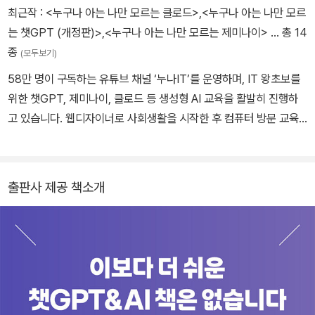
최근작 :
<누구나 아는 나만 모르는 클로드>
,
<누구나 아는 나만 모르
는 챗GPT (개정판)>
,
<누구나 아는 나만 모르는 제미나이>
… 총 14
종
(모두보기)
58만 명이 구독하는 유튜브 채널 ‘누나IT’를 운영하며, IT 왕초보를
위한 챗GPT, 제미나이, 클로드 등 생성형 AI 교육을 활발히 진행하
고 있습니다. 웹디자이너로 사회생활을 시작한 후 컴퓨터 방문 교육
사업을 창업하여 엑셀, 파워포인트, 워드, 포토샵, 프리미어 프로 등
다양한 IT 과목을 강의했습니다. 이후 온라인 마케팅 회사를 운영하
며 쇼핑몰 창업, 블로그 마케팅, 유튜브 마케팅 분야에서도 실무 경험
출판사 제공 책소개
을 바탕으로 강의 활동을 이어왔습니다. 현재는 AI 시대에 IT 취약 계
층이 소외되지 않도록 누구나 쉽게 생성형 AI를 활용할 수 있는 교육
과 콘텐츠 개발에 힘쓰고 있습니다. 저서로는 《누구나 아는 나만 모르
는 챗GPT》, 《누구나 아는 나만 모르는 제미나이》, 《누구나 아는 나
만 모르는 엑셀》, 《누구나 아는 나만 모르는 IT 이성원 강사의 3분 엑
셀》 등이 있습니다. 유튜브 | www.youtube.com/@누나IT