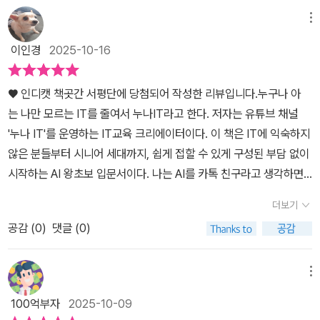
AI가 지배하고 있다.SNS를 보면 AI에게 질문한 내용을 인증하는 사
배우게 되더라고요.​이건 단순한 편의가 아니라 가정 속 비즈니스전략
한 활용 가능하다. 이 책은 스마트폰은 쓰지만 챗GPT가 낯선 분, 챗
람들도 있고 업무에서 AI를 이용해서 결과물을 내는 사람들도 있다,
메뉴
[KJB],즉, 시간과 에너지를 효율적으로 쓰는 ‘AI형 육아 루틴’이에요.​
GPT 가입부터 첫 대화까지 기초를 차근차근 배우고 싶은 분, 일상생
나 역시 여러 책들을 통해서 AI를 익혔고 실제로 여러번 연습을 하면
🌿 누나IT 이성원 강사 — AI를 ‘엄마의 언어’로 풀어주는 사람​이 책
이인경
2025-10-16
활에서 챗GPT를 활용해 이것저것 만들어보고 싶은 분, 어려운 챗G
서 조금씩 스킬을 높이고 있다.그런데 문제는 AI를 기반으로한 프로
의 저자 이성원 강사(누나IT) 님은‘전문용어 0%’로 챗GPT기초부터
PT 책 말고, 진짜 쉬운 기초 입문서가 필요한 분, 챗GPT와 AI를 활
그램이 너무 많다라는 것이다. 엑셀이나 포토샵처럼 시장을 독보적으
챗GPT활용까지 정말 친절하게 안내해 주세요.QR코드로 연결되는
♥ 인디캣 책곳간 서평단에 당첨되어 작성한 리뷰입니다.누구나 아
용해서 음악, 이미지, 영상 만들기 등 생활 속 AI를 즐기고 싶은 분, 부
로 리드하는 도구가 없는 현 시점에서 무엇을 선택하고 무엇을 익혀
영상 강의덕분에책을 읽는 내내 “보면서 따라 하는 체험 수업” 느낌
는 나만 모르는 IT를 줄여서 누나IT라고 한다. 저자는 유튜브 채널
모님께 챗GPT를 알려주고 싶지만 설명은 잘 안 통하고 자꾸 답답해
야 하는지 도저히 가늠할 수 없는 실정이다. 잘못했다가 AI기반의 도
이었어요 🎥​덕분에 AI 도구들이 이제는공부 도우미이자 놀이 친구로
'누나 IT'를 운영하는 IT교육 크리에이터이다. 이 책은 IT에 익숙하지
지는 자녀 분들 모두에게 필요한 책이다. 이 책은 챗GPT와 최신 AI
구를 한 순간에 잃을수 있기 때문이다.그런 의미에서 “누구나 아는 나
완전히 자리 잡았어요.​ ​💬 우리 집, 이렇게 달라졌어요​✔ 숙제나 탐구
않은 분들부터 시니어 세대까지, 쉽게 접할 수 있게 구성된 부담 없이
도구를 다루고 있기 때문에 ‘누구나 아는데 나만 모른다’는 불안감을
만 모르는 챗GPT : 세상에서 가장 쉬운 챗GPT & AI 입문서”는 정
활동이 훨씬 효율적으로 변했어요.✔ “엄마, 오늘은 챗지피티랑 공부
시작하는 AI 왕초보 입문서이다. 나는 AI를 카톡 친구라고 생각하면
끝낼 수 있다.
말 가뭄의 단비 같은 책이다.가장 큰 장점은 일단 처음부터 알려준다
할래요!”라는 말이 자연스러워졌어요.✔ 가족 여행, 그림, 영상 같은
된다는 비유가 AI를 가장 잘 설명해 주는 것 같았다. 무엇이든 물어볼
는 것이다. 수 많은 AI도구들은 누구는 특정 도구만 알 수 있고, 전혀
더보기
추억 만들기가 더 풍성해졌어요.✔ 엄마의 하루가 가벼워지고, 아이
수 있는 똑똑한 AI 친구와 어떻게 대화하는지 배워보자. 집에서 검색
사용해 보지 않은 도구도 있을 수 있는데 그 런 도구들을 처음 접하는
와의 대화가 많아졌어요.​이제 ChatGPT는 제 일상의 일부예요.Sun
공감 (
0
)
댓글 (0)
하거나 블로그 포스팅 또는 카톡 할 때는 핸드폰에 있는 마이크 모양
사람에게 설명을 하듯 AI도구를 사용할 수 있게 해주고 있는 것이 “누
o, Sora, 감마, 냅킨, 노트북LM, 제미나이, 나노바나나 같은 AI 친구
을 누르고 음성 입력을 이용한다. 타이핑하는 것보다 더 빨리 입력이
구나 아는 나만 모르는 챗GPT”이다. 그것도 해당 도구의 가장 중요
들도딸과 함께 배우고 놀며 성장하는 생활 속 AI 파트너가 되어 갈겁
돼서 얼마나 편리한지 모른다. 음성 입력을 많이 쓸수록 AI가 학습을
메뉴
하고 필요한 핵심만 담아서 자연스럽게 AI도구를 익히는데 최적화된
니다. 🤖💬​ ​ ‘아이와 함께 자라는 엄마의 AI 수업’​《누구나 아는 나만
하는지 더 빠르고 정확하게 입력된다. AI에게 질문할 때도 프롬프트
책이다.“누구나 아는 나만 모르는 챗GPT”은 일단 제목에 챗GPT가
100억부자
2025-10-09
모르는 챗GPT》는자연언어 및 기계언어[UYQL]를 기반으로AI(인
입력창에 있는 마이크 버튼을 누르고 음성 입력으로 하면 편하다. 지