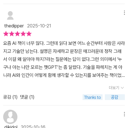
쳐집니다.특히 음성 입력 기능은 타자 울렁증을 겪는 중장년층에게도
매력적인 기능입니다. 게다가 수백 번 반복 질문해도 피곤해하지 않
메뉴
는 친구입니다.가장 먼저 부딪히는 벽은 어디서부터 어떻게 시작해야
thedipper
2025-10-21
하나입니다. 저자는 이 과정을 요리 레시피처럼 단계별로 보여줍니
다. 브라우저를 열고 사이트에 접속해 가입하는 과정부터 무료와 유
요즘 AI 책이 너무 많다. 그런데 읽다 보면 어느 순간부터 사람은 사라
료 버전의 차이, 모바일 앱 설치까지 예시와 실습 팁을 병행합니다. 유
지고 기술만 남는다. 설명은 자세하고 문장은 매끄러운데 정작 그래
료 구독을 시도했다가 취소하는 법까지 친절히 알려줍니다.사실 저는
서 이걸 왜 알아야 하지?라는 질문에는 답이 없다.그런 의미에서 '누
친숙하게 사용중이지만 부모님께 사용법을 설명하는 건 또다른 문제
구나 아는 나만 모르는 챗GPT'는 좀 달랐다. 기술을 파헤치는 게 아
더라구요. 직접 설명하기 힘들어 답답했던 자녀 세대가 이 책을 참고
니라 AI와 인간이 어떻게 함께 생각할 수 있는지를 보여주는 책이었
해도 좋습니다.챗GPT를 경험해본 사람이라면 공감할 겁니다. 질문
다.이 책의 좋은 점은 AI를 단순히 도구로 설명하지 않는다는 거다. 챗
을 어떻게 하느냐가 답의 수준을 결정합니다. 저자는 질문 기술을 다
더보기
GPT, 제미나이, 나노바나나, SUNO, 노트북LM, SORA 같은 최신
섯 가지 무기로 정리합니다. 첫째, 개인 맞춤 설정. 둘째, 역할 부여.
공감 (
1
)
댓글 (1)
AI들을 다루지만 이걸 전부 언어로 사고하는 존재들로 묶어낸다.AI를
셋째, 질문에 질문을 겹치기. 넷째, 꼬리 질문 이어가기. 다섯째, 예시
기계가 아니라 대화하고 사고하는 하나의 상대로 다루는 방식이 신선
를 활용하기입니다.내 아이가 좋아할 만한 역사 이야기를 bedtime s
하다.읽다 보면 문체도 참 좋다. 가볍게 쓰였지만, 그 안에 생각의 깊
메뉴
tory로 들려줘라고 요청하면, 단순한 역사 요약이 아닌 창의적인 어
이가 있다. ○○ 스타일로 만들어줘 같은 명령어 예시를 설명할 때도
린이용 이야기가 돌아옵니다. AI와의 대화가 결국 인간의 질문 역량
djkidol
2025-10-16