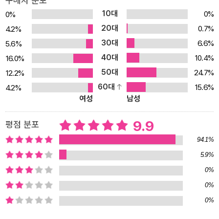
구매자 분포
열기 / 모바일 앱 설치하기 / 음성 대화 활용하기 2장 쉽지만 강력한
10대
0%
0%
질문 방법 익히기 챗GPT에게 질문하는 법, 구체적으로 묻는 법, 답
20대
0.7%
4.2%
변을 이끌어내는 공식과 비법을 익혀봅니다. [이런 걸 배워요] ‘너는
30대
6.6%
5.6%
누구야?’ 첫 질문하기 / 구체적으로 질문하기 / 지시→예시→질문 공
40대
10.4%
16.0%
식 / 개인 맞춤 설정 / 챗GPT에게 역할 부여하기 3장 일상이 즐거워
50대
24.7%
12.2%
지는 챗GPT 활용 능력 키우기 여행 준비부터 AI 이미지 만들기와 심
60대
15.6%
4.2%
리 상담까지, 생활 속에서 챗GPT를 다양하게 활용하는 방법을 배웁
여성
남성
니다. [이런 걸 배워요] 여행 일정 짜기 / 짐 싸기 목록 만들기 / 카카
오톡 공유하기 / AI 이미지 생성하기 / 글자·배경 수정하기 / 심리 상
9.9
평점 분포
담 활용하기 4장 챗GPT보다 더 재미있는 AI 툴 써보기 챗GPT와
94.1%
함께 쓰면 좋은 최신 AI 툴을 체험해봅니다. 음악·영상·자료 요약까지
5.9%
생활을 더 풍부하게 만들어줍니다. [이런 걸 배워요] Suno로 노래
0%
만들기 / Sora로 영상 만들기 / 노트북LM으로 자료 요약하기 / AI
오디오 파일 제작하기 / 제미나이와 구글 서비스 활용하기 / 나노바나
0%
나로 이미지 생성하고 편집하기 5장 챗GPT로 콘텐츠 만들어 활용하
0%
기 경조사 인사말, 쇼츠 영상 대본, 영어 공부까지 콘텐츠를 만들고 소