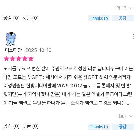
태로 해당 분야와 키워드를 배우며 사용해 봐야 하는지도 책을 통해
뀌었어요. 🤖💛이 책은 자연언어 및 기계언어[UYQL],즉, 사람이 말
와 유료의 차이 등 가장 기초적인 질문부터 친절하게 안내한다. 챗G
더보기
배우며 함께 판단해 보자. 챗GPT 및 AI 관련한 현실, 혹은 기초 가이
하듯 자연스럽게 컴퓨터와 대화하는 법을엄마도 이해할 수 있을 만큼
PT는 누구나 아는 AI지만, 실제로 제대로 활용하는 방법을 모르는 경
드북으로 이 책을 추천하고 싶다.
공감 (
0
)
댓글 (0)
쉽게 풀어주더라고요.​ 💡 엄마도 할 수 있는 ‘챗GPT기초’​아이와 함
우가 많다는 점이 특징이다. 챗GPT는 출시 이후 대중적으로 널리 알
께 배우는 AI 대화 습관 🌿이 책을 읽고 처음 해본 건아이의 공부와
려졌지만, 실제로는 사용법을 제대로 익히지 못해 활용하지 못하는
호기심에 AI를 활용하는 거였어요.📚 “너는 초등학교 선생님이야. 4
메뉴
경우가 많다. 나는 이 책을 통해 복잡하게만 보였던 챗GPT와 다양
학년 아이가 이해하기 쉽게 ‘달의 공전과 자전’ 설명해줘.”챗GPT가
한 AI 도구들을 쉽고 친근하게 익히고 싶어 읽게 되었다. 이 책을 따라
미스터장
2025-10-19
이렇게 말하더라고요 👇🌕 “달은 지구를 돌면서 동시에 스스로도 돌
하기만 해도 실생활과 업무에 바로 적용할 수 있는 활용법을 배우며,
아서,우리가 항상 같은 면만 보게 되는 거예요!”​와… 교과서보다 훨씬
AI를 제 삶의 든든한 도구로 만들고자 했는데 이 책을 시작점으로 AI
도서를 무료로 협찬 받아 주관적으로 작성한 리뷰 입니다누구나 아는
쉽고, 아이가 눈을 반짝였어요 ✨이건 단순한 검색이 아니라,인간-컴
활용의 자신감을 얻게 되었다. 나는 이 책을 통해 시니어도 챗GPT
나만 모르는 챗GPT : 세상에서 가장 쉬운 챗GPT & AI 입문서저자
퓨터상호작용[UYZ]이 얼마나 따뜻할 수 있는지를 보여준 순간이었
를 배워야 한다는 것을 알게 되었다. 고령화 시대에 챗GPT는 단순한
이성원출판 한빛미디어발매 2025.10.02.블로그를 통해서 몇 번 밝
어요.​​ 🧠 AI가 만들어준 새로운 공부 루틴​이젠 딸아이의 공부를 도와
AI 도구가 아니라, 시니어의 삶을 더욱 풍요롭게 만드는 도움이 되는
혔지만(누가 기억하겠냐 만은) 내가 하는 일은 엑셀과 동급이다.그런
주는 데에도 챗지피티가 큰 힘이 돼요.​📍 “과학 탐구 주제로 할 만한
친구이다. 시니어들이 배우면 좋은 이유는 무엇일까? 정보를 습득할
데 가끔 엑셀로 무엇을 하다가 듣는 소리가 엑셀로 그것도 되냐는 말
실험 추천해줘.”📍 “경주 여행 4박 3일 가족 코스 짜줘.”📍 “공부 집
수 있으며, 글쓰기, 채팅, 이야기 나누기 등으로 정서적 안정에 도움을
을 듣는다. 나 역시 다른 사람의 작업을 우연히 보다가 보면 엑셀로 그
중이 안 될 때 할 수 있는 휴식 방법 알려줘.”​이렇게 대화하듯 물으면,
더보기
받을 수 있으며, 스마트폰, PC 사용 능력이 자연스럽게 향상되며, 회
것이 되느냐 는 질문을 하곤 한다.실제로 다른 직원이 잠 한숨 못자고
챗GPT는 마치 가정 내 비서[KJW]처럼 정보를 정리하고 계획을 세
고록 작성, 가족에게 편지 쓰기, 일기 작성 등에 활용 가능하며, 창의
공감 (
0
)
댓글 (0)
야근한 일을 1시간 내외로 끝내는 경우가 종종 있다.이제 우리 시대는
워줘요.​그 결과, 엄마는 덜 피곤해지고 아이도 스스로 탐구하는 법을
적 활동을 위해 시, 수필, 여행 계획 세우기, 요리 레시피 찾기 등 다양