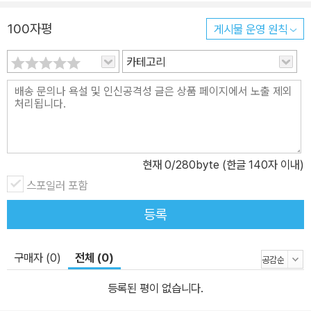
통하는 데 챗GPT를 적극적으로 활용합니다. [이런 걸 배워요] 결혼·
100자평
게시물 운영 원칙
돌잔치·부고 인사말 작성하기 / 다양한 스타일의 초대 문구 만들기 /
1분 쇼츠 대본 작성하기 / 후킹이 있는 제목 만들기 / 영어 회화 연습
카테고리
하기 / 맞춤형 학습 설정하기 6장 챗GPT로 데이터 정리하고 업무 문
서 만들기 업무 효율을 높이는 문서 작업을 배웁니다. 보고서, 프레젠
테이션, 도해 제작 등에 챗GPT와 다양한 AI 툴을 활용합니다. [이런
걸 배워요] PDF 보고서 요약, 슬라이드 만들기 / 감마로 PPT 만들
기 / 냅킨으로 도해 정리하기 이 책의 특징 1. 정말 쉽습니다 누구나
현재
0
/280byte (한글 140자 이내)
쉽게 따라 할 수 있도록 구성했습니다. 낯설고 복잡한 IT 기술 설명은
모두 걷어냈습니다. 어려운 용어 없이 일상적인 예시로 설명해서 술
스포일러 포함
술 읽기만 해도 한 번에 이해할 수 있습니다. ‘챗GPT 앱이 뭐야?’,
등록
‘무료와 유료 버전은 뭐가 달라?’와 같은 가장 기초적인 궁금증도 하
나씩 해결해드립니다. 2. 체계적입니다 챗GPT를 처음 접하는 순간
구매자 (0)
전체 (0)
부터 실제 활용까지 단계를 밟아가며 활용법을 익힐 수 있습니다. 가
입부터 챗GPT와의 첫 대화, 제대로 질문하는 법, 일상생활과 업무
등록된 평이 없습니다.
활용까지 단계별로 실습을 구성했습니다. 차근차근 읽다 보면 자연스