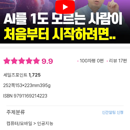
Play
9.9
100자평 0편
리뷰 17편
세일즈포인트
1,725
252쪽
153*223mm
395g
ISBN 9791169214223
주제분류
신간알림 신청
컴퓨터/모바일
>
인공지능