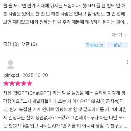
역에서 오는 어려움이나 어려운 용어나 개념으로 인해 배우다가 포기
노트북 불빛 하나, 옆에서는 공기청정기 돌아가는 소리만 들렸다. 그
쓸 줄 모르면 뭔가 시대에 뒤지는 느낌이다. 챗GPT를 한 번도 안 해
부터 유튜브 쇼츠 대본까지 챗GPT의 저변은 무궁무진합니다. 저자
한 분들도 많을 것이다. 하지만 결국 배워야 한다면 이를 이론적인 영
런데 중간쯤 읽다 보니, 갑자기 로봇청소기가 혼자서 움직이기 시작
본 사람은 있어도 한 번 만 해본 사람은 없다고 할 정도로 한 번 접해
는 돌잔치 초대장 문구를 챗GPT에게 의뢰하고, 다양한 스타일을 나
역에서만 생각하기보단 실무적, 일상적인 영역에서는 어떤 활용도가
했다. 예약해둔 시간도 아닌데. 순간 좀 소름이 돋았지만, 곧 웃음이
보면 재미있고 내가 원하는 답을 주기 때문에 계속하게 된다는 것이
란히 비교합니다. 챗GPT가 다양한 어조와 맥락을 탐색하는 동료 작
존재하고 있는지, 또는 자신이 속한 영역이나 직업의 세계, 하고자 하
났다.그래, 이젠 로봇도 내가 무언가를 배우면 질투하나 봐.그날 이후
다. 그래서 챗GPT에 대해 공부해야 할 필요성을 느끼고 과제가 어렵
가임을 깨닫게 됩니다.유튜브 쇼츠 대본 작성과 제목 짓기에서는 후
는 대상이나 관심 분야 등을 통해 대입, 관리해 본다면 책에서 말하는
더보기
나는 매일 AI와 대화한다. 인간의 문장을 배우는 기계와, 기계의 논리
거나 찾는 것이 귀찮으면 챗GPT에 물어보기도 한다. 챗 GPT가 똑
킹 포인트를 만드는 방법까지 챗GPT가 함께 고민하는 모습을 보여
의미가 더 사실적으로 다가올 것이다. <누구나 아는 나만 모르는 챗G
를 흡수하는 인간.그 사이의 경계가 점점 흐려질수록 오히려 내 생각
공감 (
0
)
댓글 (0)
똑할수록 겁도 나지만 한편 검색하는 것보다는 편리하고, 또 AI와 대
줍니다. 직장인과 1인 크리에이터에게 아이디어 파트너를 얻는 경험
PT> 이미 예전부터 유행한 기술적 가치이자 분야라서 알만한 분들
은 더 또렷해진다.'누구나 아는 나만 모르는 챗GPT'는 바로 그 경계
화하는 것이 신기하기도 해서 자꾸 하게 된다. 이 책은 웹디자이너로
을 선사합니다. 챗GPT는 생활 도우미이자 콘텐츠 제작자입니다.업
은 더 적극적으로 활용하며 삶의 질 자체를 높이고 있는 영역일 것이
가 희미해지는 순간을 포착한 책이다.기술을 이야기하지만, 결국 이
사회에 첫발을 내디딘 후, 컴퓨터 방문 교육 사업을 창업하여 엑셀, 파
무 영역에서 챗GPT와 연계 도구의 가치도 빛납니다. PDF를 분석해
메뉴
다. 물론 투자의 관점에서도 좋고 나를 위한 자기계발이나 직업적인
책이 말하고 싶은 건 인간이다.AI를 배우다 보면, 결국 나 자신을 다시
워포인트, 워드, 포토샵, 프리미어 프로 등 다양한 과목을 오랫동안 강
발표 자료로 요약하거나, 감마를 통해 자동 프레젠테이션을 생성하
영역에 있어서도 긍정적인 요소가 더 많은 분야라는 점도 참고하면
pinkpcl
2025-10-20
배우게 된다.그래서 이 책은 단순한 AI 입문서가 아니라 인간과 기술
의했으며, 이후 온라인 마케팅 회사를 운영하며, 실제 경험을 토대로
고, 냅킨으로 PPT 도해를 보정하는 작업은 시간을 확실히 줄여줍니
좋을 것이다.​<누구나 아는 나만 모르는 챗GPT> 책에서도 이런 보편
이 함께 자라나는 과정을 기록한 따뜻한 다큐멘터리 같다.
쇼핑몰 창업, 블로그 마케팅, 유튜브 마케팅 등의 강사로도 활동했고,
다. 협업 도구로서 AI의 위상을 만나는 시간입니다. AI는 인간의 노동
적 가치와 정서를 통해 AI 및 챗GPT 분야에 대해 소개하고 있고 주
처음 ‘챗GPT(ChatGPT)’라는 말을 들었을 때는 솔직히 이렇게 생
현재 IT 왕초보를 위한 챗GPT 및 AI 강의를 활발하게 진행하고 있으
을 대체하는 기계가 아니라, 번거로운 업무를 덜어내고 창의적인 기
로 실무와 현실에서 도움 되는 키워드와 방법론 등을 통한 활용 능력
각했어요.“그거 개발자들이나 쓰는 거 아니야?” 😅AI(인공지능)라
며, AI 시대에 IT 취약 계층이 소외되지 않게끔 다양한 AI 콘텐츠를
여에 더 많은 시간을 할애하도록 돕는 동료입니다.『누구나 아는 나만
을 강조하고 있어서 배울 만한 메시지도 많을 것이다. 지금 당장은 어
니, 뭔가 복잡한 기계 언어로 명령해야 할 것 같고아이를 키우며 바쁜
개발하고 있는 이성원(누나IT) 저자가 AI와 챗GPT를 처음 접하는
모르는 챗GPT』는 AI 시대의 생활 교과서입니다. 생활과 업무에 직
렵게 체감되나, 치열한 경쟁 사회와 현실에서 자신의 역량과 능력을
제 일상과는 전혀 상관없다고 느꼈죠.그런데 《누구나 아는 나만 모르
초보자, 특히 시니어와 디지털 소외 계층을 위한 생활 밀착형 입문서
접 적용할 수 있는 사례 덕분에 도움됩니다. 이제는 AI를 모른다는 두
키우고자 하는 분들, 혹은 초보자나 입문자의 위치에 있다면 어떤 형
는 챗GPT》를 읽고 나서는AI가 ‘먼 기술’이 아니라 생활 속 친구로 바
로 복잡한 기술 설명은 최소화하고, 챗GPT 앱의 기본 사용법, 무료
려움 대신 내 삶에 어떻게 쓸까라는 호기심을 키울 시간입니다.