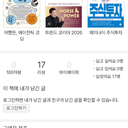
회입니다. 이 책은 읽기만 해도, 따라 하기만 해도 일상생활과 업무가
달라지는 가장 확실한 AI 입문서입니다. 이제는 더 이상 ‘나만 모르
나?’ 불안해하지 마세요. 이 책과 함께라면 누구보다 빠르게, 누구보
다 쉽게 챗GPT와 AI를 내 것으로 만들 수 있을 것입니다. 어떤 독자
어쨌든, 에이전틱 코
트렌드 코리아 2026
제미나이 주식투자
를 위한 책인가? - 스마트폰은 쓰지만 챗GPT가 낯선 분 - 챗GPT
딩
가입부터 첫 대화까지 기초를 차근차근 배우고 싶은 분 - 일상생활에
서 챗GPT를 활용해 이것저것 만들어보고 싶은 분 - 어려운 챗GPT
책 말고, 진짜 쉬운 기초 입문서가 필요한 분 - 챗GPT와 AI를 활용해
읽고 싶어요 0명
0
17
0
서 음악, 이미지, 영상 만들기 등 생활 속 AI를 즐기고 싶은 분 - 부모
읽고 있어요 0명
100자평
리뷰
마이페이퍼
님께 챗GPT를 알려주고 싶지만 설명은 잘 안 통하고 자꾸 답답해지
읽었어요 17명
는 자녀 분 학습 내용 미리 보기 0장 왕초보가 챗GPT를 배워야 하는
이 책에 내가 남긴 글
이유 챗GPT가 얼마나 간단하고, 우리 생활과 업무에 큰 도움을 주는
로그인하면 내가 남긴 글과 친구가 남긴 글을 확인할 수 있습니다.
지 알아봅니다. 1장 챗GPT 시작 전에 꼭 알아야 하는 다섯 가지 챗G
PT를 본격적으로 사용하기 전에 가입부터 화면 구성, 첫 대화, 모바
로그인하기
일 활용, 음성 대화 방법까지 기본기를 익힙니다. [이런 걸 배워요] 회
원 가입하기 / 무료 vs 유료 버전 차이 / 화면 구성 익히기 / 새 채팅