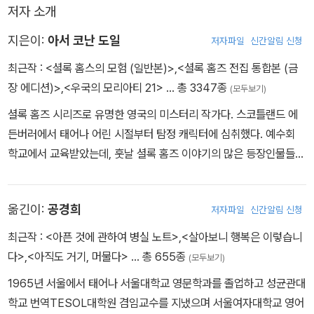
저자 소개
센티미터에 인도산 트리치노폴리 담배를 피운다고 추리하는데…….
지은이:
아서 코난 도일
저자파일
신간알림 신청
최근작 :
<셜록 홈스의 모험 (일반본)>
,
<셜록 홈즈 전집 통합본 (금
장 에디션)>
,
<우국의 모리아티 21>
… 총 3347종
(모두보기)
셜록 홈즈 시리즈로 유명한 영국의 미스터리 작가다. 스코틀랜드 에
든버러에서 태어나 어린 시절부터 탐정 캐릭터에 심취했다. 예수회
학교에서 교육받았는데, 훗날 셜록 홈즈 이야기의 많은 등장인물들이
이 학교 시절의 교사 및 친구들에게서 영감을 얻었다. 1884년 루이
스 호킨스와 결혼했고, 1885년 에든버러 대학을 졸업하고 의사가 된
옮긴이:
공경희
저자파일
신간알림 신청
뒤 햄프셔에서 안과의로 개업했다. 1887년 첫 소설 『주홍색 연구』를
출간했고 1891년부터 『셜록 홈즈의 모험 』을 《스트랜드 매거진》에
최근작 :
<아픈 것에 관하여 병실 노트>
,
<살아보니 행복은 이렇습니
연재하기 시작했다. 도일의 작품들은 곧 대중적인 호응을 얻었고 그
다>
,
<아직도 거기, 머물다>
… 총 655종
(모두보기)
는 1920년대에 세계에서 가장 비싼 고료를 받는 작가 중 한 명이 되
1965년 서울에서 태어나 서울대학교 영문학과를 졸업하고 성균관대
었다. 그러나 홈즈 소설에 싫증을 느끼게 되어 『마지막 사건』에서 홈
학교 번역TESOL대학원 겸임교수를 지냈으며 서울여자대학교 영어
즈를 죽임으로써 그 시리즈를 끝내게 된다. 남아프리카 전쟁(1899~