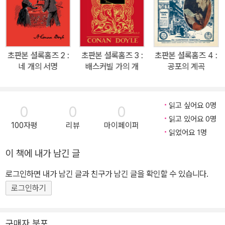
회자되어왔다. ‘셜록 홈즈’는 작가가 만들어낸 가상의 인물이지만, 실
존 인물로 착각할 만큼 그 파급력이 어마어마했다. 특히 《주홍색 연
구》는 ‘셜록 홈즈 시리즈’의 첫 번째 작품으로, ‘셜록 홈즈’라는 인물
을 탄생시킨 장편소설이자, 왓슨과 홈즈가 처음 만나게 되는 기념비
초판본 셜록홈즈 2 :
초판본 셜록홈즈 3 :
초판본 셜록홈즈 4 :
적 작품이다. 사건의 해결점을 향해 숨 가쁘게 내달리는 긴장감과 사
네 개의 서명
배스커빌 가의 개
공포의 계곡
건을 풀어가는 추리방식은 독자로 하여금 책에서 눈을 뗄 수 없게끔
만든다. 결과적으로 이 작품은 문학 작품의 새 장르를 열었다는 점에
서 문학적 의의가 크다고 할 수 있다. 다수의 번역 작품으로 검증된 공
읽고 싶어요 0명
0
0
0
경희 완역본! ‘셜록 홈즈’ 탄생 130주년을 맞아, 공경희 완역본을 새
읽고 있어요 0명
100자평
리뷰
마이페이퍼
롭게 출간했다. 셜록 홈즈 시리즈의 첫 번째 장편소설로 크게 주목을
읽었어요 1명
받은 《주홍색 연구》가 다수의 번역 작품으로 널리 이름을 알린 공경
이 책에 내가 남긴 글
희 번역본으로 새롭게 태어났다. 그간 번역한 작품으로는 《시간의 모
로그인하면 내가 남긴 글과 친구가 남긴 글을 확인할 수 있습니다.
래밭》 《매디슨 카운티의 다리》 《모리와 함께한 화요일》 《타샤의 정
원》 《호밀밭의 파수꾼》 《파이 이야기》 등이 있으며, 지금도 왕성한
로그인하기
활동을 하고 있다. 또한, 책 말미에는 대한민국 추리소설 대표 작가 백
휴의 작품 해설도 함께 만날 수 있다. 이와 더불어 초판본 원본보다 더
구매자 분포