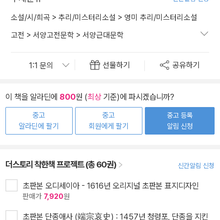
소설/시/희곡
>
추리/미스터리소설
>
영미 추리/미스터리소설
고전
>
서양고전문학
>
서양근대문학
선물하기
공유하기
이 책을 알라딘에
800
원 (
최상
기준)에 파시겠습니까?
중고
중고
중고 등록
알라딘에 팔기
회원에게 팔기
알림 신청
더스토리 착한책 프로젝트 (총 60권)
신간알림 신청
초판본 오디세이아 - 1616년 오리지널 초판본 표지디자인
판매가
7,920
원
초판본 단종애사 (端宗哀史) : 1457년 청령포, 단종을 지킨