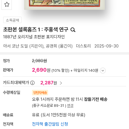
소득공제
초판본 셜록홈즈 1 : 주홍색 연구
1887년 오리지널 초판본 표지디자인
아서 코난 도일
(지은이),
공경희
(옮긴이)
더스토리
2025-09-30
정가
2,980원
2,690
판매가
원
(10% 할인) +
마일리지 140원
2,287
카드최대혜택가
원
수령예상일
양탄자배송
오후 1시까지 주문하면 밤 11시
잠들기전 배송
(중구 서소문로 89-31 )
변경
배송료
유료 (도서 1만5천원 이상 무료)
전자책
전자책 출간알림 신청