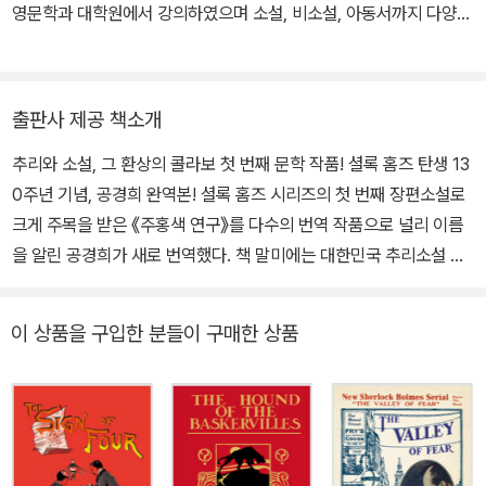
영문학과 대학원에서 강의하였으며 소설, 비소설, 아동서까지 다양한
1902)에 야전병원의 군의관으로 복무했는데, 그 동안 『위대한 보어
장르의 좋은 책들을 번역하며 현재 명실상부한 국내 최고의 전문번역
전쟁』을 써서 조국의 입장을 방어하기도 했다. 전쟁이 끝나자 영국으
가로 활동하고 있다. 시드니 쉘던의 『시간의 모래밭』으로 데뷔한 후,
로 돌아와 기사 작위를 수여받았다. 그 후 『빈집』에서 오래 전 죽은 주
『호밀밭의 파수꾼』, 『비밀의 화원』, 『매디슨 카운티의 다리』, 『모리와
인공을 교묘한 방법으로 다시 살려냄으로써 홈즈 시리즈를 재개했다.
출판사 제공 책소개
함께한 화요일』, 『파이 이야기』, 『우리는 사랑일까』, 『마시멜로 이야
1906년 하원의원에 출마했으나 낙선했고, 다음해 그의 아내가 지병
추리와 소설, 그 환상의 콜라보 첫 번째 문학 작품! 셜록 홈즈 탄생 13
기』, 『타샤의 정원』, 『나이팅게일』 등이 있으며, 에세이 『아직도 거기,
으로 사망했으며, 얼마 지나지 않아 진 레키와 재혼했다. 1차 세계대
0주년 기념, 공경희 완역본! 셜록 홈즈 시리즈의 첫 번째 장편소설로
머물다』를 썼다.
전에 참전한 그의 아들이 솜 전투에서 입은 부상 후유증으로 사망하
크게 주목을 받은 《주홍색 연구》를 다수의 번역 작품으로 널리 이름
자 큰 실의에 빠졌다. 1927년 그의 마지막 책 『셜록 홈즈 사건집』이
을 알린 공경희가 새로 번역했다. 책 말미에는 대한민국 추리소설 대
출간되었고, 1930년 심장병으로 사망했다.
표 작가 백휴의 작품 해설도 함께 만날 수 있고, 초판본 원본보다 더
다채롭고 풍성한 일러스트가 실려 있어, 독자들에게 보다 풍성한 볼
이 상품을 구입한 분들이 구매한 상품
거리를 제공한다. 문학으로서의 추리소설, 새로운 장르의 페이지를
장식한 ‘셜록 홈즈 시리즈’의 첫 번째 작품 《주홍색 연구》 추리와 소
설을 접목하여 새로운 문학 작품의 장르가 만들어지는 데 크게 기여
한 작품을 꼽으라면 단연 ‘셜록 홈즈 시리즈’다. 1887년 《주홍색 연
구》가 출간되고 나서 130년이 흐른 지금까지 셜록 홈즈는 끊임없이