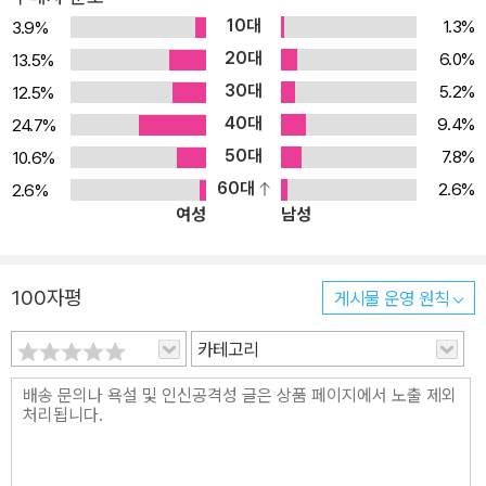
다채롭고 풍성한 일러스트가 실려 있어, 독자들에게 보다 풍성한 볼
10대
1.3%
3.9%
거리를 제공한다.
20대
6.0%
13.5%
30대
5.2%
12.5%
40대
9.4%
24.7%
50대
7.8%
10.6%
60대
2.6%
2.6%
여성
남성
100자평
게시물 운영 원칙
카테고리