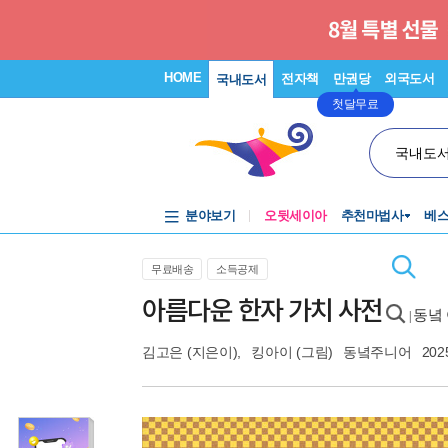
HOME
전자책
만권당
외국도서
국내도서
첫달무료
국내도
분야보기
오뒷세이아
추천마법사
베
무료배송
소득공제
아름다운 한자 가치 사전
동녘
|
김고은
(지은이),
킹아이
(그림)
동녘주니어
202