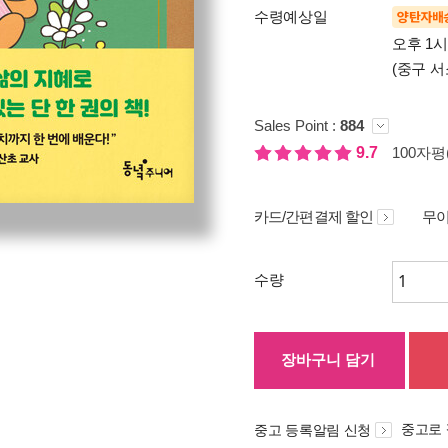
수령예상일
양탄자배
오후 1
(중구 서
Sales Point :
884
9.7
100자평(
카드/간편결제 할인
무이
수량
장바구니 담기
중고로
중고 등록알림 신청