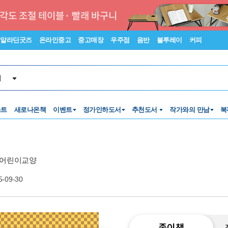
알라딘굿즈
온라인중고
중고매장
우주점
음반
블루레이
커피
서
스트
새로나온책
이벤트
정가인하도서
추천도서
작가와의 만남
북
 어린이교양
5-09-30
종이책