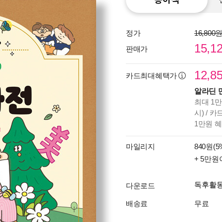
정가
16,800
15,1
판매가
12,8
카드최대혜택가
알라딘 
최대 1만
시) / 
1만원 
마일리지
840원(5
+ 5만원
독후활
다운로드
배송료
무료