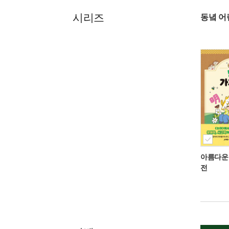
시리즈
동녘 
아름다운
전