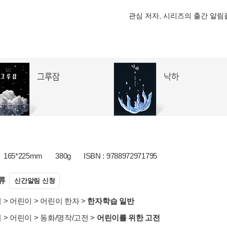
관심 저자, 시리즈의 출간 알
165*225mm
380g
ISBN : 9788972971795
류
신간알림 신청
서
>
어린이
>
어린이 한자
>
한자학습 일반
서
>
어린이
>
동화/명작/고전
>
어린이를 위한 고전