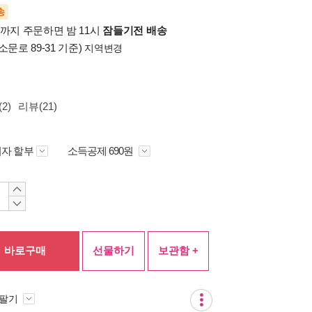
송
시까지 주문하면 밤 11시
잠들기전 배송
소문로 89-31 기준)
지역변경
2)
리뷰(21)
자 할부
소득공제 690원
바로구매
선물하기
보관함 +
 팔기