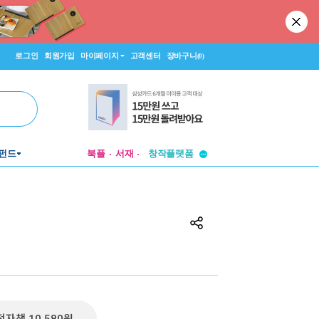
로그인
회원가입
마이페이지
고객센터
장바구니
(0)
투비컨티뉴드
펀드
북플
서재
창작플랫폼
투비컨티뉴드