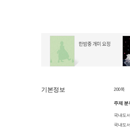
기본정보
200쪽
주제 분
국내도
국내도