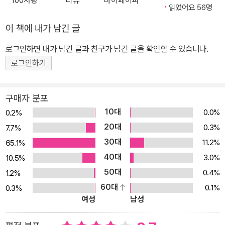
100자평
리뷰
마이페이퍼
아먹고 무럭무럭 자라, 이젠 웃기도 하고 찌푸리기도 하고, 손가락을
읽었어요 56명
빨기도 한다. 가끔은 발가락을 빨 때도 있단다. 신나게 놀다가 엄마나
이 책에 내가 남긴 글
아빠에게 장난을 걸 때도 있다. 심지어 숨바꼭질까지도! 세상을 충분
로그인하면 내가 남긴 글과 친구가 남긴 글을 확인할 수 있습니다.
히 느꼈을 때쯤, 오랫동안 작은 공간 안에 있다 보니 슬슬 지겨워진 아
기는, 드디어 세상으로 나갈 준비를 마친다. 이제 일주일도 안 남았다
로그인하기
가, 하루, 한 시간, 일분, 나왔다! 조곤조곤 다정하게 말을 건네듯 흐르
는 글 뒤로 엄마의 하루하루와 태아의 성장을 담은 그림이 펼쳐진다.
구매자 분포
엄마가 무엇을 하든, 누구와 어디에 있든, 언제나 아기와 함께 있는 모
10대
0.0%
0.2%
습이 묘사되어 있다. 사랑스럽게 어우러진 글과 그림은 태아가 자라
20대
0.3%
7.7%
는 동안, 온몸으로 세상을 느끼게 되는 그 모든 경이로운 시간들 내내
30대
11.2%
65.1%
엄마 아빠를 비롯한 가족들 모두 ‘너’를 기다렸고, 이미 사랑하고 있었
40대
3.0%
10.5%
다는 메시지를 잘 보여 준다. 한편, 중간중간 아기에 대한 온 가족의
50대
0.4%
1.2%
코멘트가 수다스럽게 연출된 장면이 재미있다.
60대
0.1%
0.3%
여성
남성