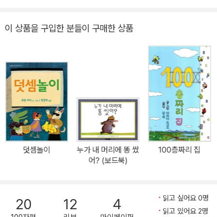
을 먹었고 어떻게 성장해서 이 세상으로 나오게 됐는지를 보여 주는
그림책. 아기의 성장뿐만 아니라 엄마의 기다림과 사랑의 순간들을
이 상품을 구입한 분들이 구매한 상품
감동적으로 그려냈다. 아이에게 인생의 첫 순간을 꾸려 주기에 좋은
선물이 될 책이다. 프랑스의 심리학자이자 카피라이터로 활약 중인
안니 아고피앙이 엄마의 따뜻한 마음을 담아 재치 있는 솜씨로 글을
썼다. 그림을 그린 클레르 프라네크는 두 아이의 엄마로서 애정이 듬
뿍 묻어나는 색감의 그림을 그렸으며, 옮긴이 염미희는 이 책을 번역
하고 얼마 뒤에 두 번째 아이를 낳았다. 말하자면 한국판은 세 엄마가
관여하여 더욱 애틋하고 특별한 그림책이다. “너는 주위에서 일어나
는 모든 일들을 느껴. 넌 이미 존재하고 있고, 사랑받고 있어.” 태아는
따뜻한 공간 안에서 헤엄을 친다. 심장은 벌써 뛰고 있고, 엄마와 연결
덧셈놀이
누가 내 머리에 똥 쌌
100층짜리 집
된 탯줄을 단 채 둥실둥실 우주인처럼 떠다닌다. 점차 아기의 모습을
어? (보드북)
띤 태아는 아직 아무 생각도 하지 않는다. 혼자 있지만, 심심하진 않
다. 엄마가 책을 읽고, 예쁘게 피어난 꽃을 보고, 파란 잎사귀들을 보
는 동안 아기도 엄마의 감정을 그대로 느끼게 된다. 아기는 모든 것을
읽고 싶어요 0명
20
12
4
느낀다. 눈과 코와 입과 머리가 자라는 걸 느낀다. 배꼽으로 양분을 받
읽고 있어요 2명