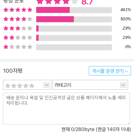
8.7
평점 분포
44.1%
50.0%
2.9%
2.9%
0%
100자평
게시물 운영 원칙
카테고리
현재
0
/280byte (한글 140자 이내)