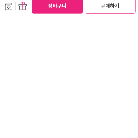
모든 여성들에게 권하고 싶다.
보관함담기
선물하기
장바구니
구매하기
공감 (
0
)
댓글 (0)
릴리
2011-02-23
메뉴
예쁜책~~!!!
공감 (
0
)
댓글 (0)
세라피스
2009-11-11
메뉴
아이에게 두고두고 읽히고 싶은책이다.
공감 (
0
)
댓글 (0)
더보기