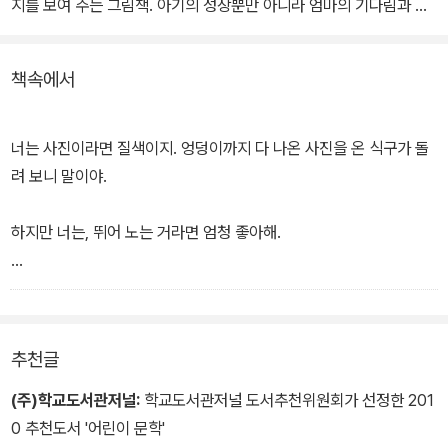
지를 보여 주는 그림책. 아기의 성장뿐만 아니라 엄마의 기다림과 사
랑의 순간들을 감동적으로 그려낸 작품이다.
책속에서
아이에게 인생의 첫 순간을 꾸려 주기에 좋은 선물이 될 책이다. 프랑
스의 심리학자이자 카피라이터로 활약 중인 안니 아고피앙이 엄마의
따뜻한 마음을 담아 재치 있는 솜씨로 글을 썼다. 그림을 그린 클레르
너는 사진이라면 질색이지. 엉덩이까지 다 나온 사진을 온 식구가 돌
프라네크는 두 아이의 엄마로서 애정이 듬뿍 묻어나는 색감의 그림을
려 보니 말이야.
그렸다.
하지만 너는, 뛰어 노는 거라면 엄청 좋아해.
그것도 꼭 잠들기 전에.
숨바꼭질도 좋아하지. 특히 아빠하고 하는 숨바꼭질을.
추천글
- 본문 중에서
(주)학교도서관저널:
학교도서관저널 도서추천위원회가 선정한 201
0 추천도서 '어린이 문학'