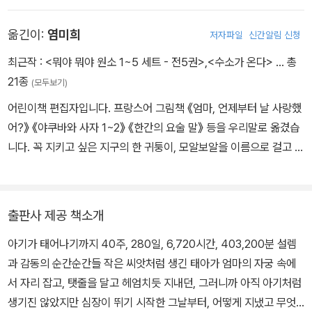
옮긴이:
염미희
저자파일
신간알림 신청
최근작 :
<뭐야 뭐야 원소 1~5 세트 - 전5권>
,
<수소가 온다>
… 총
21종
(모두보기)
어린이책 편집자입니다. 프랑스어 그림책 《엄마, 언제부터 날 사랑했
어?》 《야쿠바와 사자 1~2》 《한간의 요술 말》 등을 우리말로 옮겼습
니다. 꼭 지키고 싶은 지구의 한 귀퉁이, 모알보알을 이름으로 걸고 책
을 만들고 파는 일을 계속하고 있습니다.
출판사 제공 책소개
아기가 태어나기까지 40주, 280일, 6,720시간, 403,200분 설렘
과 감동의 순간순간들 작은 씨앗처럼 생긴 태아가 엄마의 자궁 속에
서 자리 잡고, 탯줄을 달고 헤엄치듯 지내던, 그러니까 아직 아기처럼
생기진 않았지만 심장이 뛰기 시작한 그날부터, 어떻게 지냈고 무엇