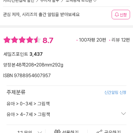
카드/간편결제 할인
무이자 할부
소득공제 410원
관심 저자, 시리즈의 출간 알림을 받아보세요
신청
8.7
100자평 20편
리뷰 12편
세일즈포인트
3,437
양장본
48쪽
208*208mm
292g
ISBN 9788954607957
주제분류
신간알림 신청
유아
>
0~3세
>
그림책
유아
>
4~7세
>
그림책
선물하기
공유하기