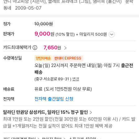
안니 아고피앙
(지은이),
클레르 프라네크
(그림),
염미희
(옮긴이)
문학
동네
2009-05-07
정가
10,000원
9,000
판매가
원
(10% 할인) +
마일리지 500원
7,650
카드최대혜택가
원
수령예상일
양탄자배송
썬데이 EXPRESS
오늘(일) 22시까지 주문하면 내일(월) 아침 7시
출근전
배송
(중구 서소문로 89-31 )
변경
배송료
유료 (도서 1만5천원 이상 무료)
전자책
전자책 출간알림 신청
알라딘 만권당 삼성카드, 알라딘 15% 청구 할인
최대 1만원 또는 2만원 할인(전월 30만원 또는 60만원 이용 시) / 카드 발
급월 +1개월까지는 전월 실적이 없어도 최대 1만원 혜택 제공