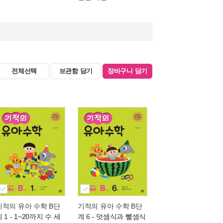
전체선택
보관함 담기
장바구니 담기
기적의 유아 수학 B단
기적의 유아 수학 B단
 1
- 1~20까지 수 세
계 6
- 덧셈식과 뺄셈식