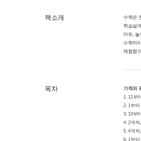
책소개
수학은 
학습설계
마트, 
수학머리
체험함으
목차
기적의 유
1. 11
2. 1부
3. 10
4. 2개
5. 4개
6. 1부