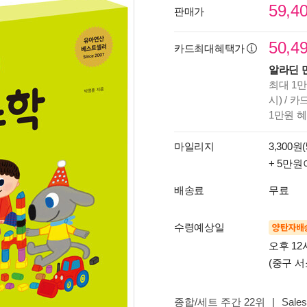
59,4
판매가
50,4
카드최대혜택가
알라딘 
최대 1만
시) / 
1만원 
마일리지
3,300원(
+ 5만원
배송료
무료
수령예상일
양탄자배
오후 12
(중구 서
종합/세트 주간 22위
|
Sales