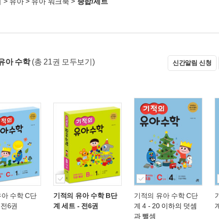
서
>
유아
>
유아 워크북
>
종합/세트
유아 수학
(총 21권 모두보기)
신간알림 신청
아 수학 C단
기적의 유아 수학 B단
기적의 유아 수학 C단
 전6권
계 세트 - 전6권
계 4
- 20 이하의 덧셈
계
과 뺄셈