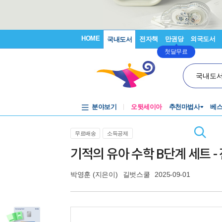
HOME
전자책
만권당
외국도서
국내도서
첫달무료
국내도
분야보기
오뒷세이아
추천마법사
베
무료배송
소득공제
기적의 유아 수학 B단계 세트 -
박영훈
(지은이)
길벗스쿨
2025-09-01