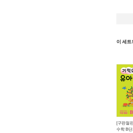
이 세트
[구판절판
수학 B단