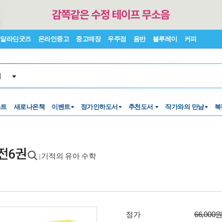
알라딘굿즈
온라인중고
중고매장
우주점
음반
블루레이
커피
서
스트
새로나온책
이벤트
정가인하도서
추천도서
작가와의 만남
북
 전6권
기적의 유아 수학
|
정가
66,000