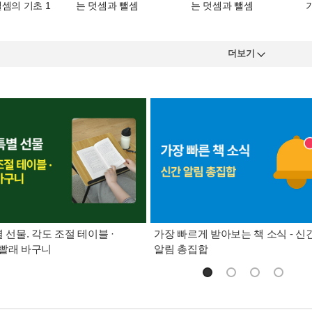
셈의 기초 1
는 덧셈과 뺄셈
는 덧셈과 뺄셈
더보기
별 선물. 각도 조절 테이블 ·
가장 빠르게 받아보는 책 소식 - 신
빨래 바구니
알림 총집합