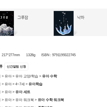
217*277mm
1328g
ISBN : 9791199322745
류
신간알림 신청
서
>
유아
>
유아 교양/학습
>
유아 수학
서
>
유아
>
4~7세
>
유아학습
서
>
유아
>
유아 세트
서
>
유아
>
유아 워크북
>
유아 수학 워크북