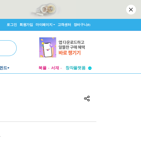
로그인
회원가입
마이페이지
고객센터
장바구니
(0)
투비컨티뉴드
펀드
북플
서재
창작플랫폼
투비컨티뉴드
원