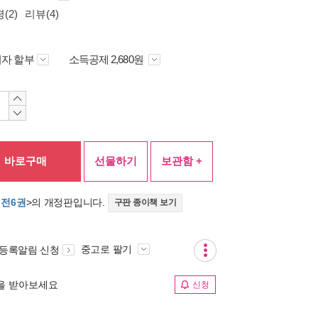
(2)
리뷰(4)
자 할부
소득공제 2,680원
바로구매
선물하기
보관함 +
 전6권
>의 개정판입니다.
구판 종이책 보기
중고로 팔기
 등록알림 신청
림을 받아보세요
신청