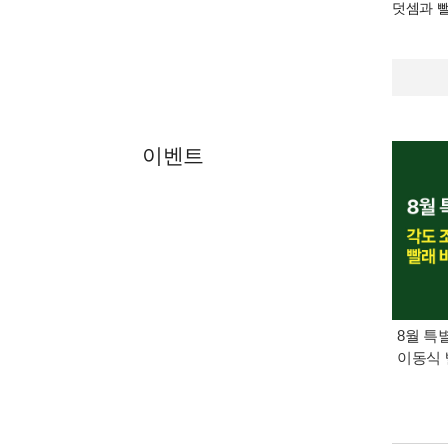
덧셈과 뺄
이벤트
8월 특
이동식 