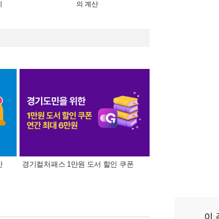
기
의 계산
간
경기컬처패스 1만원 도서 할인 쿠폰
삼성카드가 쏜다! 알라