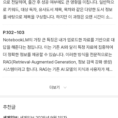
다음으로 표 내용을 그래프로 그려보겠습니다. 작업을 위한 프롬프트
으로 전달하며, 출간 후 성공 여부에도 큰 영향을 미칩니다. 일반적으
는 간단합니다. “표에 있는 데이터를 활용해 대시보드를 만들어주세
로 키워드, 대상 독자, 유사도서 제목, 목차와 같은 다양한 도서 정보
요”라고 요청하면 HTML 형태로 정리된 대시보드 파일을 다운받을
를 바탕으로 제목을 구상합니다. 하지만 이 과정은 오랜 시간이 소요
수 있는 링크를 보내줍니다(그림 2-5). HTML을 다운받아서 파일을
될 뿐만 아니라 만족스러운 결과를 얻기도 쉽지 않습니다.
열어 보면 잘 정리된 대시보드 형태의 파일을 받을 수 있습니다(그림
이번에 소개하는 ‘도서 제목 생성 템플릿’은 도서 기본 정보를 입력해
P.102~103
2-6). 이 정도 결과를 얻으려면 엑셀이나 파이썬에 능숙해야 하지만,
다양한 제목을 자동으로 생성하는 구글 스프레드시트입니다. 구글 스
NotebookLM의 가장 큰 특징은 내가 업로드한 자료를 기반으로 대
AI를 이용하면 데이터 분석에 익숙하지 않은 사람도 전문가보다 빠르
프레드시트 같은 도구나 API 개념에 익숙하지 않은 분은 다소 이해하
답을 해준다는 점입니다. 이는 기존 AI와 달리 특정 자료에 집중하여
게 작업할 수 있습니다.
기 어려울 수도 있습니다. 하지만 ‘도서 제목 생성 템플릿’ 작성법이
더 정확한 정보를 제공할 수 있습니다. 이러한 방식을 전문적으로는
― ‘2장. AI를 활용한 원고 교정과 편집 작업 효율화’
어렵다면, 사용법만 익혀도 업무에 충분한 도움이 될 것입니다. 단계
RAG(Retrieval-Augmented Generation, 정보 검색 강화 생성)
를 따라 차근차근 익혀보세요.
시스템이라고 합니다. RAG는 기존 AI 모델의 지식과 사용자가 제공
― ‘3장. 도서 제목 생성 템플릿 및 AI를 활용한 표지 시안 제작’
한 문서에서 검색한 정보를 결합하여 더 정확하고 맥락에 적합한 응
답을 생성하는 기술입니다. NotebookLM을 이용해 도서 특징을 추
더보기
출하는 방법은 간단합니다. NotebookLM 웹사이트(https://note
booklm.google.com/)에 접속해 ‘+ 새로 만들기’ 버튼을 클릭합니
다(그림 4-12). 버튼 클릭 후에 다양한 데이터를 입력하는 팝업 창이
추천글
나옵니다(그림 4-13). 데이터 소스는 PDF나 txt 파일은 물론 웹이
세계일보:
세계일보 2025년 9월 1일자