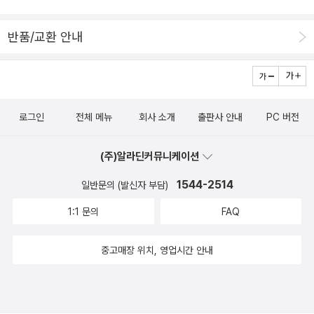
짝 들출 줄 알아야 한다고 얘기한다. “종이로 묶은 책에 깃든 이야
지 않았을 때 특정 언어나 문체를 왜곡할 가능성이 있으며, 완전히 창
기”를 읽기 앞서 “우리를 둘러싼 들숲메바다가 속삭이는 이야기”부
의적인 작업에 제한적이므로 AI는 ‘혁신적인 조력자’일 수 있지만 그
반품/교환 안내
터 온마음으로 헤아리는 눈을 익히고서 종이책을 만나자고 보탠다.
결과물을 맹신하기엔 위험 요소가 적지 않다는 점을 지적한다. 그래
이제 가랑비가 듣는다. 가랑비를 맞으며 〈카프카의 밤〉을 혼자서 살짝
서 출판사들은 주로 AI가 반복 작업이나 단순 검수 영역을 맡고, 사람
들르고서 쉬러 간다. 《책의 계절》을 오늘 장만해서 조금씩 읽는다. 이
은 크리에이티브와 최종 의사결정에 집중하는 형태로 업무 분담을 시
웃나라 책집을 살피는 발걸음을 담았구나. 어느 나라에나 책집이 있
도한다. 아울러 AI를 활용하면서 가장 복잡하게 얽히는 영역인 ‘윤
로그인
전체 메뉴
회사 소개
출판사 안내
PC 버전
고 책골목이 있다. 책집이란, 스스로 배우려는 사람을 잇는 푸른터라
리’와 ‘저작권’ 문제도 살펴본다. AI가 생성한 텍스트나 이미지를 온전
할 만하다. 더 커다랗거나 멋스런 책집은 없어도 된다. 마을 곳곳에 작
히 저작권으로 보호해야 하는지, 아니면 그것이 여러 작품을 무단으
(주)알라딘커뮤니케이션
은책집이 자리잡으면서 누구나 언제나 바람을 읽듯 글을 읽고서, 글
로 참조·학습한 결과물인지, 기술과 법의 간극에서 의견이 분분하다.
을 쓰듯이 마음을 쓰는 살림길을 펴면 넉넉하다고 느낀다.ㅍㄹㄴ글 :
1544-2514
책이라는 매체는 작가의 개성과 정성이 무엇보다 중요한 부분이므로,
일반문의 (발신자 부담)
숲노래·파란놀(최종규). 낱말책을 쓴다. 《풀꽃나무 들숲노래 동시 따
명확한 업계 표준을 확립하는 일이 필요하다.
1:1 문의
FAQ
라쓰기》, 《새로 쓰는 말밑 꾸러미 사전》, 《미래세대를 위한 우리말과
문해력》, 《들꽃내음 따라 걷다가 작은책집을 보았습니다》, 《우리말
중고매장 위치, 영업시간 안내
꽃》, 《쉬운 말이 평화》, 《곁말》, 《책숲마실》, 《우리말 수수께끼 동
시》, 《시골에서 살림 짓는 즐거움》, 《이오덕 마음 읽기》을 썼다. blo
g.naver.com/hbooklove