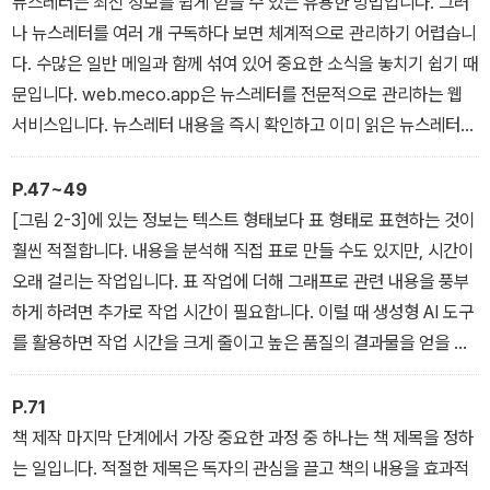
뉴스레터는 최신 정보를 쉽게 얻을 수 있는 유용한 방법입니다. 그러
서, 지메일 같은 다양한 구글 생태계와 강력한 통합 기능을 제공하며
나 뉴스레터를 여러 개 구독하다 보면 체계적으로 관리하기 어렵습니
차별화된 경쟁력을 보여줍니다.
다. 수많은 일반 메일과 함께 섞여 있어 중요한 소식을 놓치기 쉽기 때
현업에서의 업무는 매우 복잡하고 다양한 단계를 포함합니다. 이러한
문입니다. web.meco.app은 뉴스레터를 전문적으로 관리하는 웹
업무를 효과적으로 처리하기 위해서는 하나의 인공지능 도구에만 의
서비스입니다. 뉴스레터 내용을 즉시 확인하고 이미 읽은 뉴스레터는
존하기보다는, 각 도구의 특징을 이해하고 상황에 맞게 적절히 활용
목록에서 자동으로 삭제하는 편리한 기능을 제공합니다.
하는 것이 중요합니다. 예를 들어, 도서 소개 카드뉴스를 제작할 때 도
web.meco.app은 구글 계정과 연동해 등록하고, 사용법도 간단합
P.47~49
서 PDF에서 특징을 추출하는 작업은 NotebookLM을, 텍스트 생
니다. ‘Discover’ 메뉴에서는 다양한 추천 뉴스레터를 소개합니다
[그림 2-3]에 있는 정보는 텍스트 형태보다 표 형태로 표현하는 것이
성은 Claude를, 이미지 생성은 ChatGPT를 활용하는 등 각 도구의
(그림 1-9). Discover 메뉴에서 추천하는 다양한 외국 뉴스레터를
훨씬 적절합니다. 내용을 분석해 직접 표로 만들 수도 있지만, 시간이
장점을 최대한 활용하는 접근 방식이 효과적입니다.
살펴보고 원하는 분야의 지식을 소개하는 뉴스레터를 선택해서 받아
오래 걸리는 작업입니다. 표 작업에 더해 그래프로 관련 내용을 풍부
― ‘서장. 출판 업무에 AI 도입, 어디서부터 시작해야 할까?’
볼 수 있습니다. 다음으로 ‘Bookmarks’ 메뉴는 중요한 뉴스레터를
하게 하려면 추가로 작업 시간이 필요합니다. 이럴 때 생성형 AI 도구
북마크하여 별도로 관리하는 기능입니다(그림 1-10). 하루에도 뉴스
를 활용하면 작업 시간을 크게 줄이고 높은 품질의 결과물을 얻을 수
레터가 수십 통씩 오기 때문에 중요한 정보를 놓치지 않도록 북마크
있습니다. 작업 방법은 매우 간단합니다. ChatGPT에 캡처한 이미
를 활용하는 것이 좋습니다. 정말로 중요한 정보라고 판단되는 뉴스
지를 올리고 “업로드한 이미지 내용으로 표를 만들어주세요”라고 요
P.71
레터는 북마크하여 별도로 관리합니다.
청하면 됩니다. 그러면 ChatGPT에서는 표 형태로 답변을 해줍니다
책 제작 마지막 단계에서 가장 중요한 과정 중 하나는 책 제목을 정하
― ‘1장. 자료를 습득하고 활용하는 새로운 방법’
(그림 2-4).
는 일입니다. 적절한 제목은 독자의 관심을 끌고 책의 내용을 효과적