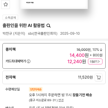
소득공제
출판인을 위한 AI 활용법
박찬규
(지은이)
sbi(한국출판인회의)
2025-09-10
종이책
16,000
원,
10%
14,400
원
+ 800원
12,240
원
카드최대혜택가
더보기
전자책
11,520
원
수령예상일
양탄자배송
오후 1시까지 주문하면 밤 11시
잠들기전 배송
(중구 서소문로 89-31 )
변경
배송료