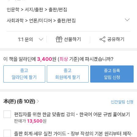
인문학
>
서지/출판
>
출판/편집
사회과학
>
언론/미디어
>
출판/편집
선물하기
공유하기
이 책을 알라딘에
3,400
원 (
최상
기준)에 파시겠습니까?
중고
중고
중고 등록
알라딘에 팔기
회원에게 팔기
알림 신청
本(본) (총 10권)
신간알림 신청
편집자를 위한 한글 맞춤법 강의 - 한국어 어문 규범 훑어보기
판매가
13,500
원
출판 회계·세무 실전 가이드 - 장부 작성의 기본 원리부터 제작·