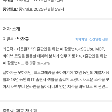
나 유튜브 링크, 구글 드라이브에 있는 문서 등 무척 다양한 형태를 입
중앙일보:
중앙일보 2025년 9월 5일자
력할 수 있습니다.
― ‘4장. 마케팅 프로세스 혁신’
저자 소개
지은이:
박찬규
저자파일
신간알림 신청
최근작 :
<[큰글자책] 출판인을 위한 AI 활용법>
,
<SQLite, MCP,
바이브 코딩을 활용한 데이터 분석과 업무 자동화>
,
<출판인을 위한
AI 활용법>
… 총 9종
(모두보기)
잘하지는 못하지만, 프로그래밍을 좋아하기에 12년 동안의 개발자 생
활과 18년 동안의 IT 출판사 생활을 즐겁게 보냈다. 새로운 소식을 찾
아서 새벽부터 온라인을 돌아다니며 얻은 지식을 바탕으로 AI 관련한
강의와 서적을 집필하고 있다. 《생성형 AI 업무혁신 2》(위키북스),
《출판인을 위한 AI 활용법》(sbi, 한국출판인회의)
출판사 제공 책소개