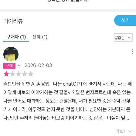
de for Sheets, NotebookLM ∙ 디자인: 디자인 툴 없이도 표지 시
안 제작하기 → DALL·E, 미드저니 ∙ 마케팅: 데이터에 기반한 자료
쓰기
마이리뷰
분석으로 마케팅 진행하기 → Data Analyst GPTs, DALL·E GPT
s ∙ 카드뉴스: 콘텐츠 마케팅에 필수인 카드뉴스 제작 자동화하기 →
구매자 (1)
전체 (1)
NotebookLM, ChatGPT, Napkin.ai, 미드저니 ∙ 경영관리: 판매
데이터 분석, 재무 분석 챗봇을 이용해 경영 최적화하기 → ChatGP
메뉴
T, Claude, Gemini, Genspark.ai ▶ AI는 나의 인사이트를 확장해
줄 ‘혁신적인 조력자’ 이제는 특정 분야에만 국한되지 않고 다양한 영
ㅈ
2026-02-03
역에서 일하는 시대가 되었다. 예를 들어, 도서 표지 제작 과정에서 기
획자가 AI를 활용하여 50% 이상 완성된 표지 이미지를 직접 제작한
출판인을 위한 AI 활용법 다들 chatGPT에 빠져서 사는데, 나는 왜
후, 디자이너와 협의를 진행할 수 있다. 최종 마무리는 여전히 디자이
이렇게 바보와 이야기하는 것 같을까? 말은 번지르르한데 속은 없는.
너의 전문성이 필요하지만, 이러한 방식으로 작업 시간을 크게 단축
다른 언어로 대화하는 정도는 괜찮은데, 내가 필요한 것은 수박 겉핥
하고 기획자나 저자의 의도를 더욱 정확하게 반영할 수 있다. 마찬가
기가 아니라, 아무것도 얻지 못한 것을 넘어 배신당하는 기분마저 든
지로 디자이너도 인공지능의 도움을 받아 직접 시장 조사를 진행하고
다. 말만 주저리 늘어놓는 바보랑 이야기하는 것 같은. 마음이 맞는
기획안을 제출할 수 있게 되었다. 디자인 관련 서적을 기획한다면, 이
일은 기계라고 해서 예외는 아니다.
제 기획자보다 디자이너가 더 뛰어난 기획을 수행할 수 있는 가능성
더보기