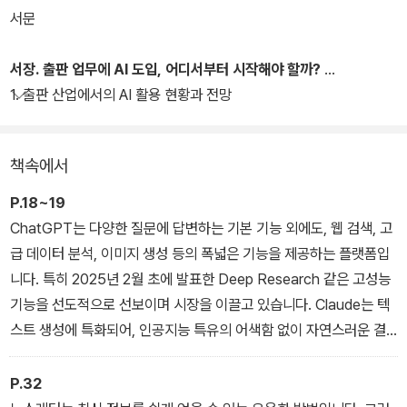
전 세계의 최신 소식을 요약한 뉴스레터를 체계적으로 관리해 유익한
서문
정보를 얻는 법, 정보를 깊이 있게 조사하고 통합적으로 관리하는 법,
원고 내용을 보강하고 도표를 추가하고 내용을 재배치하는 법, 문장
서장. 출판 업무에 AI 도입, 어디서부터 시작해야 할까?
에서 오류를 찾아내고 교정 작업에 생산성을 높이는 법, 도서 기본 정
1. 출판 산업에서의 AI 활용 현황과 전망
보만으로 창의적이고 매력적인 제목 후보들을 효율적으로 생성하는
법, 이미지 생성 AI 도구로 표지 시안을 제작하는 법, 서평 데이터를
책속에서
분석해 그래프로 만들고 가치 있는 자료로 활용하는 법 등을 친절하
게 설명해준다.
P.18~19
ChatGPT는 다양한 질문에 답변하는 기본 기능 외에도, 웹 검색, 고
급 데이터 분석, 이미지 생성 등의 폭넓은 기능을 제공하는 플랫폼입
니다. 특히 2025년 2월 초에 발표한 Deep Research 같은 고성능
기능을 선도적으로 선보이며 시장을 이끌고 있습니다. Claude는 텍
스트 생성에 특화되어, 인공지능 특유의 어색함 없이 자연스러운 결
과물을 만들어내는 것이 특징입니다. 또한 윤리적 가이드라인에 따라
모델이 스스로 학습하고 판단하도록 설계된 점도 주목할 만합니다.
P.32
구글의 Gemini는 비교적 늦게 주목받기 시작했지만, 유튜브, 구글 문