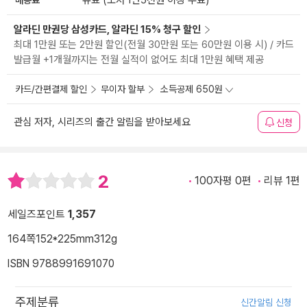
유료 (도서 1만5천원 이상 무료)
알라딘 만권당 삼성카드, 알라딘 15% 청구 할인
최대 1만원 또는 2만원 할인(전월 30만원 또는 60만원 이용 시) / 카드
발급월 +1개월까지는 전월 실적이 없어도 최대 1만원 혜택 제공
카드/간편결제 할인
무이자 할부
소득공제 650원
관심 저자, 시리즈의 출간 알림을 받아보세요
신청
2
100자평 0편
리뷰 1편
세일즈포인트
1,357
164쪽
152*225mm
312g
ISBN 9788991691070
주제분류
신간알림 신청