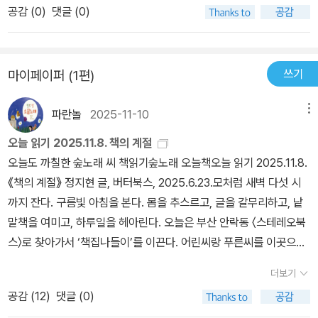
이 열렸다. 이처럼 업무 영역의 경계가 흐려지고 수행할 수 있는 일의
공감 (
0
)
댓글 (0)
범위가 넓어지지만, 동시에 자신만의 전문 영역에서 비롯된 인사이트
는 더욱 중요해진다. AI의 도움을 받아 기획자는 더욱 깊이 있고 다양
한 기획을 빠르게 진행할 수 있고, 디자이너 역시 예전보다 훨씬 다양
쓰기
마이페이퍼 (1편)
한 시안으로 독자를 만족시킬 수 있다. 따라서 AI가 자신의 역할을 빼
앗는 것이 아니라 도움을 주는 도구라고 생각하고 적극 활용하는 태
파란놀
2025-11-10
메뉴
도가 중요하다. 생성형 AI 도구를 익히고 업무에 적용하는 능력은 이
오늘 읽기 2025.11.8. 책의 계절
제 중요한 경쟁력이 되고 있으며, 빠르게 변화하는 지식 생태계에서
오늘도 까칠한 숲노래 씨 책읽기숲노래 오늘책오늘 읽기 2025.11.8.
살아남기 위한 기본 역량이 되었다. 『출판인을 위한 AI 활용법』은 복
《책의 계절》 정지현 글, 버터북스, 2025.6.23.모처럼 새벽 다섯 시
잡하고 다양한 출판 업무를 효과적으로 처리하기 위해 AI 도구들의
까지 잔다. 구름빛 아침을 본다. 몸을 추스르고, 글을 갈무리하고, 낱
특징을 이해하고 상황에 맞게 적절히 활용함으로써 나만의 인사이트
말책을 여미고, 하루일을 헤아린다. 오늘은 부산 안락동 〈스테레오북
를 확장하도록 도와줄 것이다. ▶ AI와 사람의 업무 분담이 필요한 시
스〉로 찾아가서 ‘책집나들이’를 이끈다. 어린씨랑 푸른씨를 이곳으로
대를 살아가는 법 이 책은 생성형 AI 도구들이 출판 전반에 생산성 향
이끌고 찾아온 분이 있기에, “어떤 책을 살펴서 읽느냐”보다는 “책을
상을 불러올 수 있지만, 동시에 몇 가지 주의해야 할 점을 짚어준다. A
더보기
어떤게 쥐고 만지느냐”를 들려준다. 우리집 아닌 책집과 책숲(도서
I를 통해 얻은 자료에는 아직도 오류가 많이 존재하고, 특정 자료에만
공감 (
12
)
댓글 (0)
관)에 있는 책은 “고맙게 빌려서 펼치는 책”이기에 가볍게 만지고 살
의존해 결과물을 왜곡할 우려가 있고, 충분히 다양한 자료로 훈련되