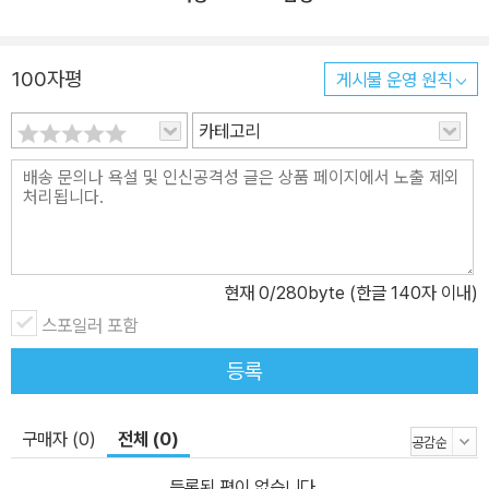
과정에서 기대와 현실의 차이를 마주하고는 쉽게 포기하는 경우도 있
다. 저자는 이 책에서 AI가 모든 업무를 완벽하게 대체할 것이라는 기
대 대신, 처음에는 20% 정도의 생산성 향상을 목표로 설정하는 것이
100자평
게시물 운영 원칙
바람직하다고 조언한다. 작은 성공을 쌓아가면서 점진적으로 활용 범
카테고리
위를 넓혀나가는 것이 지속 가능한 방법이다. AI를 단순한 컴퓨터 프
로그램이 아니라 상호작용이 필요한 협업 파트너로 생각하고, 항상
같은 결과가 나오지 않는다는 점을 받아들여야 한다. AI를 제대로 활
용하기 위해서는 정확하게 지시하는 방법을 배워야 하고, 서로 다른
결과가 나와도 괜찮은 업무부터 AI를 적용하는 것이 좋다. 『출판인을
위한 AI 활용법』에서는 출판 업무 영역별로 다양한 AI 도구를 적용하
현재
0
/280byte (한글 140자 이내)
는 법을 다음과 같이 소개한다. ∙ 기획: 번역 도구를 활용한 외국 최신
스포일러 포함
정보 검색 및 자료조사 → DeepL, web.meco.app, Deep Resea
등록
rch, NotebookLM ∙ 편집: 원고 이해, 수정, 분석하기 → ChatGP
T, Gemini, Claude ∙ 교정: 교정 교열 시간을 획기적으로 단축해주
구매자 (0)
전체 (0)
는 문장 교정 챗봇 만들기 → ChatGPT ∙ 제목: 도서 기본 정보만으
로 제목 후보들을 생성해주는 도서 제목 생성 템플릿 만들기 → Clau
등록된 평이 없습니다.