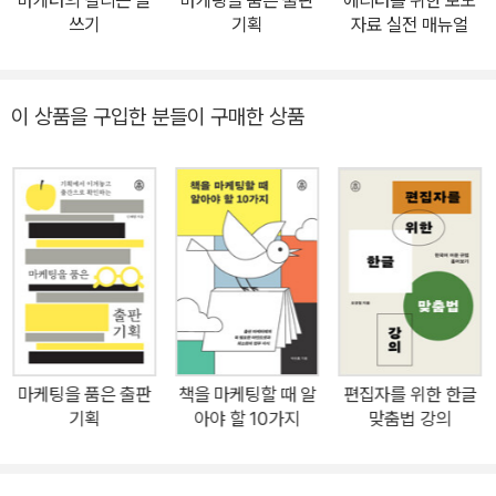
마케터의 팔리는 글
마케팅을 품은 출판
에디터를 위한 보도
I 도구의 장단점, A부터 Z까지 따라 하는 실전 예제 등을 통해 어떤 업
쓰기
기획
자료 실전 매뉴얼
무에 어떤 AI 도구를 어떻게 이용하면 효율적인 업무 프로세스를 구
축할 수 있는지 알려준다. ▶ AI 도구 무경험자도 현업에서 바로 적용
할 수 있는, 현직 출판인이 직접 만든 생성형 AI 활용 설명서 2022년
이 상품을 구입한 분들이 구매한 상품
11월 공개된 Open AI의 ChatGPT는 AI 기술의 새로운 장을 열었
고, 불과 몇 년 사이 우리 삶 곳곳에 스며들어 변화를 이끌어내고 있
다. 생성형 AI의 활용성이 업무 영역 전반으로 확산하면서 출판계도
AI가 몰고 올 변화에 관심이 높아졌다. 생성형 AI는 창작 아이디어 제
공과 원고 작성, 번역 속도 향상, 자료조사와 트렌드 분석, 문장 교열
교정, 도서 제목 생성, 마케팅 자료 제작, 경영관리 효율화 등 출판 업
무 전 분야에서 생산성을 높여줄 수 있다. 일부 선도 출판사는 전문 AI
도구를 적극 활용해 업무 방식을 바꾸고 있지만, 여전히 많은 출판사
에서는 ‘어디서부터 AI를 도입해야 할지’ 고민한다. 『출판인을 위한 A
마케팅을 품은 출판
책을 마케팅할 때 알
편집자를 위한 한글
I 활용법』은 IT 전문서 출판사 대표인 저자가 직접 적용해본 사례를
기획
아야 할 10가지
맞춤법 강의
중심으로 출판 업무 각 분야에서 AI를 활용해 효과적인 결과물을 이
끌어내는 방법을 담았다. 전 세계의 최신 소식을 요약한 뉴스레터를