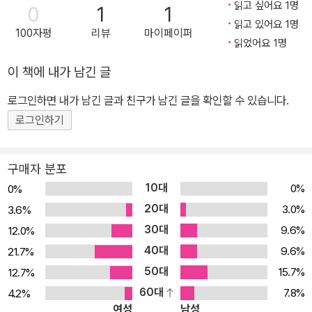
읽고 싶어요 1명
체계적으로 관리해 유익한 정보를 얻는 법, 정보를 깊이 있게 조사하
0
1
1
읽고 있어요 1명
고 통합적으로 관리하는 법, 원고 내용을 보강하고 도표를 추가하고
100자평
리뷰
마이페이퍼
읽었어요 1명
내용을 재배치하는 법, 문장에서 오류를 찾아내고 교정 작업에 생산
성을 높이는 법, 도서 기본 정보만으로 창의적이고 매력적인 제목 후
이 책에 내가 남긴 글
보들을 효율적으로 생성하는 법, 이미지 생성 AI 도구로 표지 시안을
로그인하면 내가 남긴 글과 친구가 남긴 글을 확인할 수 있습니다.
제작하는 법, 서평 데이터를 분석해 그래프로 만들고 가치 있는 자료
로그인하기
로 활용하는 법, 도서 특징을 추출해 카드뉴스 포맷으로 변경하는 법,
카드뉴스나 블로그 콘텐츠 제작에 필요한 이미지를 생성하는 법, 효
과적인 의사결정을 할 수 있도록 판매 데이터와 재무 데이터를 분석
구매자 분포
하는 법, 인세 지급 메일을 자동으로 발송하는 구글 스프레드시트를
10대
0%
0%
만드는 법 등을 친절하게 설명해준다. 이 책의 실전 예제를 따라 몇 단
20대
3.0%
3.6%
계에 걸친 AI 도구 이용법을 익히면, 지금까지 AI 활용 경험이 없는 사
30대
9.6%
12.0%
람도 효율적인 업무 프로세스를 구축할 수 있을 것이다. ▶ ChatGP
40대
9.6%
21.7%
T, DeepL, NotebookLM, Gemini, Claude…… 다양한 생성형 AI
50대
15.7%
12.7%
도구에서 내가 필요한 부분만 바로 골라 바로 쓴다! 많은 사람이 AI를
60대
7.8%
4.2%
처음 접할 때 엄청난 기대를 품는다. 그렇지만 실제로 AI를 사용하는
여성
남성