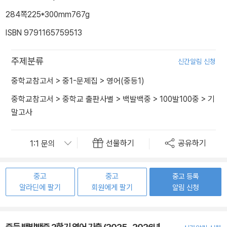
284쪽
225*300mm
767g
ISBN 9791165759513
주제분류
신간알림 신청
중학교참고서
>
중1-문제집
>
영어(중등1)
중학교참고서
>
중학교 출판사별
>
백발백중
>
100발100중
>
기
말고사
선물하기
공유하기
중고
중고
중고 등록
알라딘에 팔기
회원에게 팔기
알림 신청
중등 백발백중 2학기 영어 기출 (2025~2026년