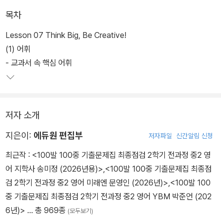
도록 하였다. 영역별 단계 학습 구성으로 수업 또는 자기주도학습을
목차
통해 내용을 완벽하게 습득할 수 있도록 설계하였다. 또한 중학교 1학
년 10종 영어 교과서별 특성과 내용을 심층 분석한 맞춤형 교재를 제
Lesson 07 Think Big, Be Creative!
공하며 풍부한 예문과 자세한 설명을 통해 부족한 부분의 보충 학습
(1) 어휘
이 가능하다.
- 교과서 속 핵심 어휘
저자 소개
지은이:
에듀원 편집부
저자파일
신간알림 신청
최근작 :
<100발 100중 기출문제집 최종점검 2학기 전과정 중2 영
어 지학사 송미정 (2026년용)>
,
<100발 100중 기출문제집 최종점
검 2학기 전과정 중2 영어 미래엔 문영인 (2026년)>
,
<100발 100
중 기출문제집 최종점검 2학기 전과정 중2 영어 YBM 박준언 (202
6년)>
… 총 969종
(모두보기)