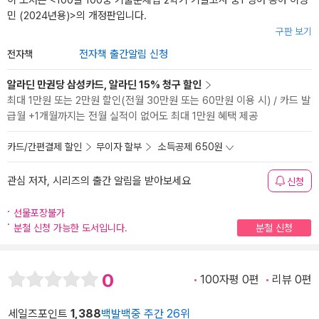
이 도서는 <
100발 100중 기출문제집 2학기 기말고사 중1 영어 동아 이병
민 (2024년용)
>의 개정판입니다.
구판 보기
전자책
전자책 출간알림 신청
알라딘 만권당 삼성카드, 알라딘 15% 청구 할인
최대 1만원 또는 2만원 할인(전월 30만원 또는 60만원 이용 시) / 카드 발
급월 +1개월까지는 전월 실적이 없어도 최대 1만원 혜택 제공
카드/간편결제 할인
무이자 할부
소득공제 650원
관심 저자, 시리즈의 출간 알림을 받아보세요
신청
선물포장불가
분철 신청 가능한 도서입니다.
분철 신청
0
100자평 0편
리뷰 0편
세일즈포인트
1,388
백발백중 주간 26위