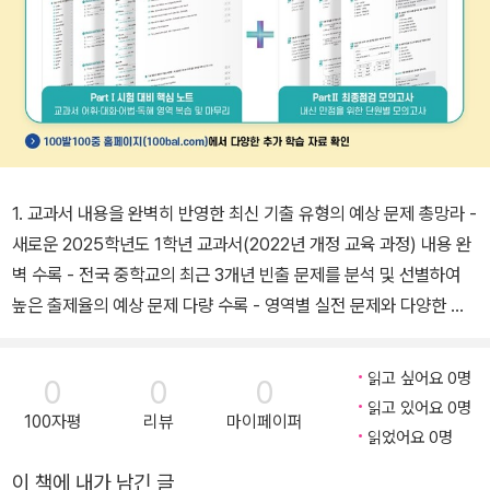
1. 교과서 내용을 완벽히 반영한 최신 기출 유형의 예상 문제 총망라 -
새로운 2025학년도 1학년 교과서(2022년 개정 교육 과정) 내용 완
벽 수록 - 전국 중학교의 최근 3개년 빈출 문제를 분석 및 선별하여
높은 출제율의 예상 문제 다량 수록 - 영역별 실전 문제와 다양한 유
형의 서술형 문제로 학교 시험 완벽 대비 2. 학습에 최적화된 구성으
로 설계 - 교과서의 모든 내용이 자연스럽게 각인되는 단계별 학습 설
읽고 싶어요 0명
0
0
0
계 - 수업 또는 자기주도학습을 통해 학습 내용을 완벽하게 습득할 수
읽고 있어요 0명
100자평
리뷰
마이페이퍼
있는 구성 3. 출판사별 맞춤형 교재 제작 - 1학년 10종 영어 교과서별
읽었어요 0명
특성과 내용을 심층 분석한 맞춤형 교재 제공 - 풍부한 예문과 자세한
이 책에 내가 남긴 글
설명을 통해 부족한 학습 보충 가능 ※ 교재 구성별 특징 1. 교과서 속