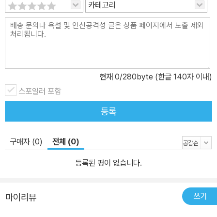
카테고리
시험에 나올 수 있는 교과서 내 기타 지문들까지 해석, 분석하고 실전
문제를 풀어보며 실력 점검 6 영역별 실력 굳히기 어휘, 대화, 문법,
독해의 각 영역별로 서술형 문제를 포함한 다양한 문제들을 풀어봄으
로써 문제 풀이 실력 쌓고 학교 시험에 적응 7. 서술형 끝내기 기본부
터 신경향 유형의 서술형 문제까지 풀어보며 학교 시험 서술형 평가
현재
0
/280byte (한글 140자 이내)
에 완벽 대비 8. 학교시험 100점 맞기 1회, 2회, 3회 실제 시험에 자
스포일러 포함
주 출제되는 빈출 문제를 풀며 다시 한 번 실력을 점검하고 시험에 완
벽 대비 9. X-10(특별부록) Part I(시험 대비 핵심 노트) - 교과서 어
등록
휘 및 표현, 대화 2단계, Reading 5단계의 단계별 쓰기 강화 훈련 수
록 - 시험에 나올 만한 교과서 핵심 문장 복습 코너 수록 Part II(최종
구매자 (0)
전체 (0)
점검 모의고사) - 실제 기출 문제와 동일한 유형의 문제들을 단원별
로 풀어봄으로써 실전에서 고득점 완전 정복
등록된 평이 없습니다.
쓰기
마이리뷰