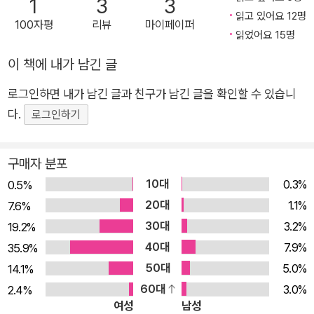
1
3
3
심채경의 세상 탐구 일지이며, 그들과 우리가 함께 겪은 어떤 계
읽고 있어요 12명
100자평
리뷰
마이페이퍼
절의 기록이기도 하다. 평범한 사람들에게 과학은 잘 알지 못해
읽었어요 15명
쉽게 오해했던 학문일 것이다. 알고는 싶지만 난해하고, 어려운
이 책에 내가 남긴 글
공식과 용어를 보면 지레 겁을 먹곤 했을 것이다. 하지만 침착하
게 고개를 들어 세상을 보면, 전기부터 AI까지 일상을 구성하는
로그인하면 내가 남긴 글과 친구가 남긴 글을 확인할 수 있습니
많은 것이 과학에서 시작되었다. 이제 과학 쪽으로 한 걸음 다가
다.
로그인하기
가 손을 내밀어볼 때다. 『과학산문』에 과학 이론은 없다. 그러나
이 책은 과학적인 태도로 가득 차 있다. 저자들은 말한다. “과학
구매자 분포
산문이라고 해서 꼭 과학을 설명할 필요는 없”다. 과학 지식을 쏟
10대
0.3%
0.5%
아붓는 것보다, 지극히 평범한 풍경 속에서 발견하고 성찰해낸 과
20대
1.1%
7.6%
학적 태도야말로 과학의 진의를 이해하는 데 도움이 될 것이다.
30대
3.2%
19.2%
지구별 이웃 김상욱·심채경이 안내하는 우리 곁, 태도로서의 과학
40대
7.9%
35.9%
을 만나보길 권한다. 우리 이웃의 과학자들: 보이는 것보다 가까
50대
5.0%
14.1%
이 있습니다 . “자신이 공부할 내용에서 인간이 보이면 애착이 생
60대
3.0%
2.4%
깁니다. 인간은 사물이나 개념이 아니라 다른 인간을 사랑하도록
여성
남성
진화했기 때문이죠.” 정부는 내년 과학 연구개발(R&D) 예산을