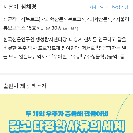
로 재직 중이다. 모든 것에 의심을 멈추지 않고 자신의 이론이 언
지은이:
심채경
저자파일
신간알림 신청
제나 틀릴 수 있음을 인정하는 과학적 태도, 그리고 그것이 드러
내는 아름답고도 경이로운 우주를 널리 알리고 있다. tvN 예능
최근작 :
<[북토크] <과학산문> 북토크>
,
<과학산문>
,
<서울리
프로그램 〈알쓸○잡〉 모든 시리즈에 ‘과학 박사’로 출연했으며,
뷰오브북스 15호>
… 총 30종
(모두보기)
지은 책으로 『떨림과 울림』, 『김상욱의 과학공부』, 『김상욱의 양
한국천문연구원 행성탐사센터장. 태양계 천체를 연구하고 달을
자 공부』, 『하늘과 바람과 별과 인간』 등이 있다.
비롯한 우주 탐사 프로젝트에 참여한다. 저서로 『천문학자는 별
을 보지 않는다』, 역서로 『우아한 우주』 『우주생물학』(공역) 등이
있다.
출판사 제공 책소개