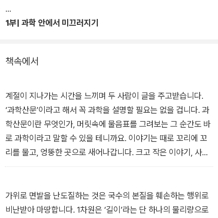
이 책은 ‘과학’산문일까, 과학’산문’일까? 과학과 산문 사이 그 어
1부| 과학 안에서 미끄러지기
디쯤에서, 우리 곁의 과학자들은 때로 다정하고 주로 단단한 글을
주고받으며 심상한 일상과 심상찮은 통찰을 나눈다. 이 책은 과학
자들의 교환 편지인 동시에, 가끔은 물리학자·천문학자라는 명명
책속에서
바깥으로 살짝씩 쏟아지는 ‘인간’ 김상욱과 심채경의 세상 탐구
일지이며, 그들과 우리가 함께 겪은 어떤 계절의 기록이기도 하
다.
계절이 지나가는 시간을 느끼며 두 사람이 글을 주고받습니다.
‘과학산문’이라고 해서 꼭 과학을 설명할 필요는 없을 겁니다. 과
평범한 사람들에게 과학은 잘 알지 못해 쉽게 오해했던 학문일 것
학산문이란 무엇인가, 머릿속에 물음표를 그려보는 그 순간도 바
이다. 알고는 싶지만 난해하고, 어려운 공식과 용어를 보면 지레
로 과학이라고 말할 수 있을 테니까요. 이야기는 때로 꼬리에 꼬
겁을 먹곤 했을 것이다. 하지만 침착하게 고개를 들어 세상을 보
리를 물고, 엉뚱한 곳으로 새어나갑니다. 크고 작은 이야기, 사소
면, 전기부터 AI까지 일상을 구성하는 많은 것이 과학에서 시작되
하고 무거운 이야기를 타고 우리는 어딘가로 나아갑니다. 편지와
었다. 이제 과학 쪽으로 한 걸음 다가가 손을 내밀어볼 때다.
일기, 수필의 삼중점 영역 그 둘레를 굽이굽이, 오늘도 내일도 지
구가 성실하게 공전하며 그리는 타원궤도상의 호弧 어드메를 함
가위로 면발을 난도질하는 것은 국수의 본질을 훼손하는 행위로
『과학산문』에 과학 이론은 없다. 그러나 이 책은 과학적인 태도로
께, 걸으면 어떨까요?
비난받아 마땅합니다. 1차원은 ‘길이’라는 단 하나의 물리량으로