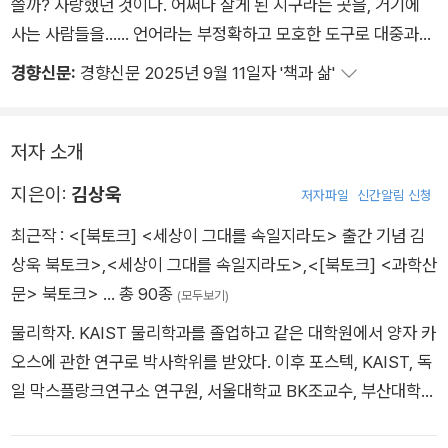
쓸까? 사랑했던 것이다. 어쩌다 살게 된 지구라는 곳을, 거기에
사는 사람들을…… 언어라는 부정확하고 모호한 도구로 대중과
소통하려고 애쓰는 과학자들도 비슷할 것 같다. 김상욱은 단정하
경향신문:
경향신문 2025년 9월 11일자 '책과 삶'
고 다정한 사람인데 엉뚱하다. 한편 심채경은 엉뚱하고 다정한 사
람인데 단정하다. 이 미묘하게 결이 다른 두 과학자가 『과학산문』
을 통해 이심전심의 마음으로 독자에게 전하고자 하는 것은 과학
저자 소개
자 별에 대한 이야기다. 과학과 과학자들의 세계, 그들이 세상을
지은이:
김상욱
저자파일
신간알림 신청
바라보는 독특한 시각을 다정한 문장에 얹어 매주 서로에게 띄워
최근작 :
<[북토크] <세상이 그대를 속일지라도> 출간 기념 김
보냈다. 지구를 사랑하고, 거기 사는 인간들을 사랑하고, 그 인간
상욱 북토크>
,
<세상이 그대를 속일지라도>
,
<[북토크] <과학산
들이 사용하고 빚어내는 언어와 예술마저 사랑하기에 영원히 고
문> 북토크>
… 총 90종
통받는 두 과학자들의 글. 사랑하지 않을 수 없다.
(모두보기)
물리학자. KAIST 물리학과를 졸업하고 같은 대학원에서 양자 카
오스에 관한 연구로 박사학위를 받았다. 이후 포스텍, KAIST, 독
일 막스플랑크연구소 연구원, 서울대학교 BK조교수, 부산대학교
물리교육과 교수를 거쳐 2018년부터 경희대학교 물리학과 교수