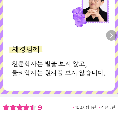
9
100자평 1편
리뷰 3편