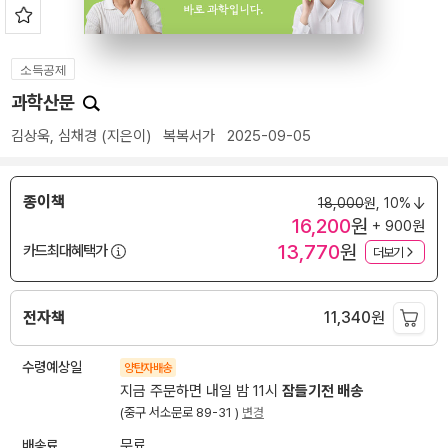
소득공제
과학산문
김상욱
,
심채경
(지은이)
복복서가
2025-09-05
종이책
18,000
원,
10%
16,200
원
+ 900원
13,770
원
카드최대혜택가
더보기
전자책
11,340
원
수령예상일
양탄자배송
지금 주문하면 내일 밤 11시
잠들기전 배송
(중구 서소문로 89-31 )
변경
배송료
무료