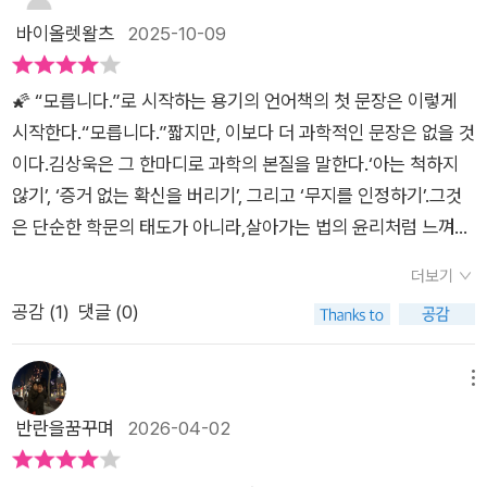
려던 천문학자도 과학으로 굴러떨어진다. 빛도 소리도 물질도 없
다. 그런데 알쓸에 나오신다는 소식을 들었을 때 얼마나 기뻤는
바이올렛왈츠
2025-10-09
는 것이 대부분인 우주 공간 안에서 특이하게도 가장 떠들썩한 이
지.. 혼자 호들갑 백 번. 알쓸인잡엔 김상욱, 김영하, 심채경 모두
상지역(anomaly)에 우리가 있다는 것을 문득 깨닫는 순간이다.
출현하셨으니 얼마나 좋았는지 모른다. (여기에 유시민 작가도
🌠 “모릅니다.”로 시작하는 용기의 언어책의 첫 문장은 이렇게
잘게 쪼개어 본질을 이해하려는 물리학자의 시선과, 멀리 있는 대
끼었으면 아마도 녹화가 끝나지 않을 것을 염려했을 수도 있겠다.
시작한다.“모릅니다.”짧지만, 이보다 더 과학적인 문장은 없을 것
상을 면밀히 관찰하는 천문학자의 태도는 정반대처럼 보이지만
🤭) 선을 넘는 프로에서 박사님의 말 하는 톤에 반한 나는 박사님
이다.김상욱은 그 한마디로 과학의 본질을 말한다.‘아는 척하지
이 책에서는 서로를 보완하며 더욱 넓은 사유의 장을 연다. 두 저
의 책을 읽고 완전 빠져버렸다. 너무 멋진 사람이잖아!!! (내 딸을
않기’, ‘증거 없는 확신을 버리기’, 그리고 ‘무지를 인정하기’.그것
자가 나눈 글은 과학적 질문에서 출발해 민주주의의 역사, 동서양
이렇게 키워야겠다!라는 생각. 모델링을 만난 기분) 내 주변 책에
은 단순한 학문의 태도가 아니라,살아가는 법의 윤리처럼 느껴졌
의 그림, 기억과 죽음, 미신과 습관 같은 인문학적 주제로 확장되
관심이 조금이라도 있는 분이라면 누구나에게 <천문학자는 별을
다.우리가 모른다고 말할 수 있을 때,비로소 새로운 사유가 시작
며, 정답을 찾기보다 질문을 이어가는 과학의 본질을 드러낸다.
보지 않는다.>를 추천했었다. 복복서가 만듦. (김영하 작가님 관
더보기
된다.그 순간 과학은 이성의 언어를 넘어, 겸손한 인간의 시학으
김상욱과 심채경의 글은 경계를 허물고 장르를 넘나들면서 과학
련 / 책 만듦새 좋기로 유명한 출판사)김상욱 심채경의 서간문이
공감 (
1
)
댓글 (0)
로 변한다.☄️ 과학이 감정을 만날 때심채경은 천문학을 ‘감정의
이 단순한 학문을 넘어 삶을 풍요롭게 하는 사유의 방식임을 일깨
라니!알쓸 시리즈를 글로 보는 느낌!하나의 소재에서 일파만파 퍼
언어’로 번역한다.그녀는 별빛을 물리적 현상이 아니라 “우리가
운다. 평범한 일상 속에 스며든 과학적 통찰은 우리가 세상을 바
지는 그 느낌을 다시 느끼고 싶으시다면 지금 당장 과학 산문을~
보고 있기 때문에 반짝이는 것”이라 말한다.“별은 원래 반짝이지
메뉴
라보는 방식을 새롭게 바꾼다. 과학을 설명하기보다 삶을 살아가
다정한 과학자들이시라 초등부터 성인까지 읽을 수 있는 난이도
않는다.우리가 보고 있기 때문에, 그토록 찬란히 반짝인다.”이 한
는 태도를 드러내어 독자에게 친밀하면서도 깊은 대화의 자리를
반란을꿈꾸며
2026-04-02
로 기록하셨음.두 박사님 모두 요즘 시대가 말하는 이문과 통합형
문장은 천문학이 아니라 응시의 철학에 가깝다.우리가 바라볼 때
마련하는 『과학산문』은, 과학이 멀고 낯선 것이 아니라 우리 삶
인재이시지만, 김상욱 박사의 글은 작은 단초에서 알파만파 퍼지
만 반짝이는 존재들 — 사랑, 관계, 꿈 —그 모든 것은 관찰의 순