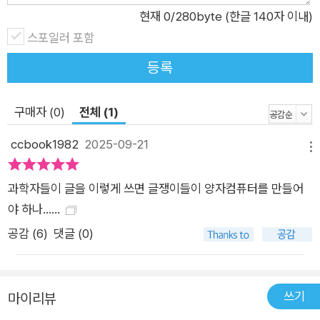
학 다음으로 좋아하는 건 책인 듯하다. 그는 지하철에서 사람들
현재
0
/280byte (한글 140자 이내)
틈을 비집고 빨간 펜으로 밑줄을 그으며 책을 읽는다. 심채경도
스포일러 포함
그만큼 책을 좋아하지만 억울하게도 집는 책마다 파본이다. 싱긋
등록
미소를 지으며 모든 걸 완벽하게 해낼 것만 같은데 의외로 허술한
면모가 있어 물건을 잘 잃어버린다. ‘파워 내향인’인 채경은 쉽게
구매자 (0)
전체 (1)
지치지 않으려 열심히 일상 곳곳에서 기운 낼 거리를 찾는다. 미
신을 믿진 않지만 토정비결도 보고, 피아노 음악을 들으며, 퇴근
ccbook1982
2025-09-21
메뉴
길에는 어쨌든 하루를 잘 마무리한 자신을 다독인다. 이 역시 둘
에 대한 단편적 포착일지도 모른다. 그러나 중요한 것은 엉뚱한
과학자들이 글을 이렇게 쓰면 글쟁이들이 양자컴퓨터를 만들어
취향과 평범한 희망, 잠깐의 절망과 세상살이의 고단함이 담겨 있
야 하나......
는 이들의 나날이 우리의 그것과 크게 다르지 않다는 사실이다.
공감 (
6
)
댓글 (0)
일상에서 우주까지: 잘게 쪼개고 멀리 바라보며 함께 넓어지는 과
학적 사유 “오늘날의 우리와 그 존재를 가능케 한 모든 것이 과학
이라는 우주, 우주라는 과학 안에 있으니까요.” 하지만 그들과 우
쓰기
마이리뷰
리 사이엔 명백하게 다른 점도 있다. 생활감이 묻어나는 글들을