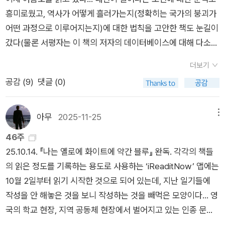
간이 필요합니다.”과학은 인간을 지우는 언어가 아니라,인간을
총 등장총알을 총구가 아닌 후미에 넣고, 뇌관형이란 것은 총알
날 수 있다는 것이 양자역학의 핵심원리죠p44 KBS다큐멘터리
다시 불러오는 언어가 된다.그래서 『과학산문』을 읽는 일은세상
내부에 화약이 들어 있어 방아쇠를 당기면 공이치기가 총알의 뇌
인사이트 아시아-누들로드 에 따르면 국수는 중국의 탕 문화와
을 이해하는 공부이자, 자신을 이해하는 연습이 된다.🌏 서로의
관을 때려 총알 내부 화약이 폭발하며 발사. / 총알을 후미에 넣으
서역의 빵 문화가 결합하여 탄생한 거랍니다.p50 수영장 밖에서
궤도를 따라 걷는 대화김상욱의 문장은 논리의 언어로 시작해 감
려면 가스가 새어나가지 않도록 밀봉하는 기술 필요. 9월 25일
그 속을 들여다보면 출렁이는 물결 때문에 바닥의 무늬가 보였다
정의 언어로 끝난다.심채경의 문장은 감정에서 출발해 사유로 닿
더보기
대전 독립서점 #바베트의만찬 에서 뵙겠습니다. 두 박사님들~독
안 보였다 하는 것처럼, 별빛은 지구 대기의 요동 때문에 우리 눈
는다.두 글의 궤도는 다르지만,서로의 중력에 이끌려 천천히 교차
공감 (
9
)
댓글 (0)
립서점 만세~ 두근두근 콩콩+ 심채경 박사님이 물건을 잘 잃어
에 도달했다가 빗나가기를 반복합니다. 그러면 우리 눈에는 별이
한다.이 두 과학자 사이에는 깊은 지적 신뢰와 공명이 있다.과학
버리신다고요??? 결점이라고는 1도 보이지 않는 박사님께 이런
보였다 안보였다 하는 겁니다.p57 농경이 시작되자 잉여산물이
의 언어로 쓰였으나, 결국 인간의 온도로 읽히는 책.💫 한마디만
인간미가 있어서 좋음이 플러스 알파되었습니다. 😍+ 책을 아무
생겼고 이를 약탈하는 무리도 나타났을 겁니다. 농경과 함께 요새
아무
2025-11-25
메뉴
더 ^^ 과학이 차가운 학문이 아니라는 사실이 새삼 다가왔다. 그
리 찾아봐도 일러스트 작가 이름이 없다.Ai를 사용했을까?
나 성이 등장한 것은 우연이 아니겠죠p61 별이 빛나는 창공을 보
것은 우리를 세상과 이어주는 하나의 감각,이해하려는 마음의 언
46주
고, 갈 수가 있고 도 가야만 하는 길의 지도를 읽을 수 있던 시대
어일지도 모른다. 『과학산문』은지적이지만 따뜻하고,논리적이지
25.10.14. 『나는 옐로에 화이트에 약간 블루』 완독. 각각의 책들
는 얼마나 행복했던가? 그리고 별빛이 그 길을 훤히 밝혀주던 시
만 시적이며,우주만큼 크고 사람만큼 작다.🌌 “지구가 공전하며
의 읽은 정도를 기록하는 용도로 사용하는 ‘iReaditNow’ 앱에는
대는 얼마나 행복했던가? 죄르지 루카치의 소설의 이론에 나오
그리는 타원궤도의 어드메를 함께 걸으면 어떨까요?”​그들의 여
10월 2일부터 읽기 시작한 것으로 되어 있는데, 지난 일기들에
는 글입니다.p65 학문을 시작할 때 가장 중요한 것은 그 분야의
정에 나는 기꺼이 발을 맞추고 싶어진다.#과학산문 #김상욱 #심
작성을 안 해놓은 것을 보니 작성하는 것을 빼먹은 모양이다… 영
역사라고 생각합니다. 철학은 철학사, 경제학은 경제학사에서 시
채경 #에세이 #과학과인간 #감성서평 #별빛과사유 #과학의언
국의 학교 현장, 지역 공동체 현장에서 벌어지고 있는 인종 문제,
작해야 합니다. 물리학도 과학사나 물리학사로 시작해야 하죠. 왜
어 #문학적인과학
계급 문제를 이제 막 아들을 중학교에 보낸 학부모의 입장에서 생