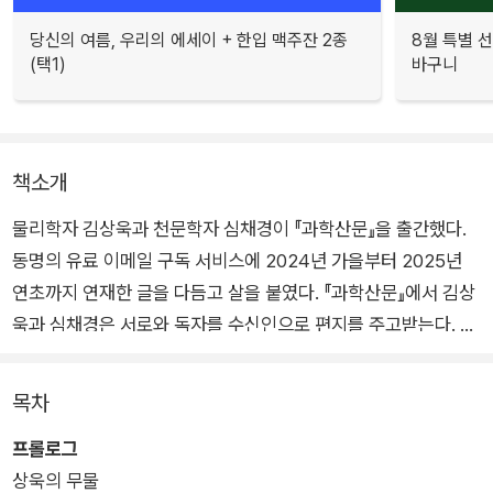
당신의 여름, 우리의 에세이 + 한입 맥주잔 2종
8월 특별 선
(택1)
바구니
책소개
물리학자 김상욱과 천문학자 심채경이 『과학산문』을 출간했다.
동명의 유료 이메일 구독 서비스에 2024년 가을부터 2025년
연초까지 연재한 글을 다듬고 살을 붙였다. 『과학산문』에서 김상
욱과 심채경은 서로와 독자를 수신인으로 편지를 주고받는다. 물
질의 근원을 탐구하는 물리학과 거대한 우주를 관찰하는 천문학,
조금은 다른 세계에 기반을 둔 두 사람이 일상의 풍경과 사유를
목차
글에 담아 교환한다. 이러한 마주침 혹은 충돌은 과학과 삶을 오
프롤로그
가는 새로운 이야기를 만들어낸다.
상욱의 무물