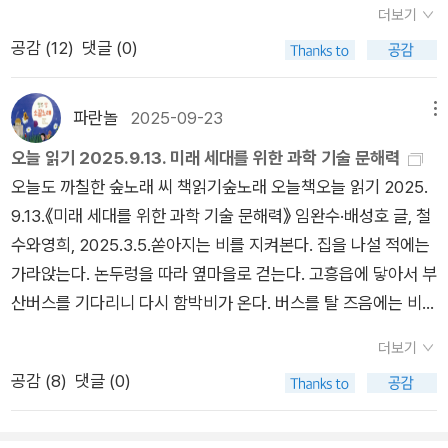
냐하면 모든 학문은 인간이 만들었기 때문입니다.p76 사실 21세
더보기
생한 목소리로 풀어낸 글들이라고 생각하며 읽었다. 유럽이나 여
기에 제조된 자동차의 깜빡이 소리는 대개 인위적으로 꾸며진 것
공감 (
12
)
댓글 (0)
기나 학교와 마을 공동체가 겪는 문제들은 비슷하구나, 라는 생각
입니다. 자동차에 전자제어 장치를 도입하는 등 많은 부분이 전자
을 첫 번째로 했고(적나라하게 말하면 ‘여기도 우리처럼 난장판
장치로 대체되어서 그렇습니다.p81 저는 교육 전문가는 아니지
이네.’라는 생각. 이는 드라마 「소년의 시간」 2화를 보았을 때도
파란놀
2025-09-23
메뉴
만, 예술의 창의성과 과학의 창의성은 다르다고 생각합니다. 예술
했던 생각이었다. 그러고 보니 둘 다 영국이군..), 그럼에도 이를
은 수학, 과학 공부에 되기보다는 삶을 풍성하게 하기에 아이들이
오늘 읽기 2025.9.13. 미래 세대를 위한 과학 기술 문해력
해결하고자 노력하는 어른들의 모습이 우리와 다르구나라는 생
배워야 하는 것 아닐까요p87 천재는 대부분의 가능성을 미리 탐
오늘도 까칠한 숲노래 씨 책읽기숲노래 오늘책오늘 읽기 2025.
각을 했다. 아무래도 시민 사회의, 민주주의의 경험이 우리보다
색해봤다고 했는데, 왜 그랬을까요? 그천재에게는 탐색하는 일
9.13.《미래 세대를 위한 과학 기술 문해력》 임완수·배성호 글, 철
더 길기 때문일까. 특히 시민권 관련 수업이 어떻게 이루어지는지
자체가 재미있기 때문입니다.p93 1894년 비숍의 방문으로부터
수와영희, 2025.3.5.쏟아지는 비를 지켜본다. 집을 나설 적에는
를 읽으며 많은 생각이 들었다. 심퍼시와 엠퍼시를 수업 시간에
70여 년 뒤 우리르 ㄹ관찰한 또다른 기록으로 폴 크레인의 Kore
가라앉는다. 논두렁을 따라 옆마을로 걷는다. 고흥읍에 닿아서 부
논하고, 학교 안과 밖에서의 정치적인 문제를 가정에서 이야기하
an Patterns(한국의 방식들)라는 책이 있습니다. 알쓸별잡 촬영
산버스를 기다리니 다시 함박비가 온다. 버스를 탈 즈음에는 비가
는 장면들. 다문화 사회를 먼저 맞이하고, 브렉시트를 거쳐가는
차 들렸던 미국 뉴욕의 한 헌책방에서 이 책을 발견했어요.p100
그친다. 부산에 닿아서 바로 마을책집 〈무사이〉부터 간다. 고즈넉
영국에서 한국의 현실을 돌아본다. 범위를 좁혀서 학교 공동체를.
더보기
필사본에는 제목 페이지가 대개 없고, 보통 incipit(시작)이나 서
이 흐르는 책빛을 품고서 연산동으로 건너간다. 길손집에 짐을 부
이미 도래한 문화 다양성의 문제를 아직도 오는 중이라고 착각하
공감 (
8
)
댓글 (0)
두의 말, 즉 친애하는 독자여와 같이 시작하는 경우가 많았는데,
린 뒤에 〈카프카의 밤〉으로 걸어간다. ‘말닿기 마음닿기’라는 이
는 모습들을.“노인은 모든 것을 믿는다. 중년은 모든 것을 의심한
이는 구술 문화의 유산이라고 볼 수 있습니다. 그러니까, 책은 아
름으로 ‘노래쓰기(시창작)’를 누구나 즐겁고 신나게 누리는 길을
다. 청년은 모든 것을 안다.' 아일랜드 작가 오스카 와일드는 이렇
직 물건이 아니었던 거죠p120 점의 크기는 0보다 크지만 무한이
들려준다. 말이 닿아야 마음이 닿고, 마음을 담아야 말을 담는다.