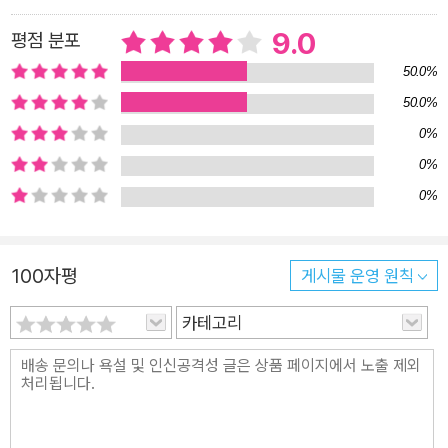
사상 최대 규모인 35.3조 원으로 늘리기로 했다. 특히 기초연구
9.0
평점 분포
에 대한 지원이 크게 확대되었다. 이런 흐름은 과학을 아는 일이
50.0%
단순히 지식을 쌓는 차원을 넘어, 앞으로 우리가 어떤 미래를 살
50.0%
아갈 수 있을지를 결정짓는 중요한 토대임을 보여준다. 물리학자
0%
김상욱과 천문학자 심채경은 사람들에게 과학을 알리기 위해 부
0%
단히 노력해왔다. 티브이, 유튜브 채널에 출연하며 강연을 하고
0%
과학서를 출간했다. 『과학산문』은 우리가 잘 알지 못했던 그들의
좀더 사적인 이야기를 다룬다. 이 책은 어려운 이론 대신, 두 과학
자가 주고받은 글로 이루어져 있다. 28편의 편지 혹은 일기 또는
100자평
게시물 운영 원칙
수필에서 김상욱과 심채경은 납작하게 고정된 ‘과학자’의 전형적
모습을 살짝 벗어난다. 교수와 박사, 물리학자와 천문학자라는 호
카테고리
칭은 잠시 접어두자. 이 책에서 둘은 서로를 ‘상욱님’과 ‘채경
님’으로 칭한다. 김상욱은 국수를 좋아한다. 1차원이라 더 좋다고
한다. 좋아하는 게 꽤 많아 보이는 상욱은 자신이 좋아하는 대상
에 대해 이야기할 때 무척 신나 보인다. 국수도, 미술도 좋지만 과