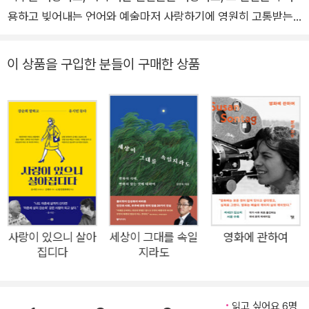
용하고 빚어내는 언어와 예술마저 사랑하기에 영원히 고통받는
두 과학자들의 글. 사랑하지 않을 수 없다. (김영하) “머릿속에 물
음표를 그려보는 그 순간이 바로 과학입니다.” 물리학자 김상욱
이 상품을 구입한 분들이 구매한 상품
과 천문학자 심채경이 『과학산문』을 출간했다. 동명의 유료 이메
일 구독 서비스에 2024년 가을부터 2025년 연초까지 연재한
글을 다듬고 살을 붙였다. 『과학산문』에서 김상욱과 심채경은 서
로와 독자를 수신인으로 편지를 주고받는다. 물질의 근원을 탐구
하는 물리학과 거대한 우주를 관찰하는 천문학, 조금은 다른 세계
에 기반을 둔 두 사람이 일상의 풍경과 사유를 글에 담아 교환한
다. 이러한 마주침 혹은 충돌은 과학과 삶을 오가는 새로운 이야
기를 만들어낸다. 이 책은 ‘과학’산문일까, 과학’산문’일까? 과학
과 산문 사이 그 어디쯤에서, 우리 곁의 과학자들은 때로 다정하
사랑이 있으니 살아
세상이 그대를 속일
영화에 관하여
집디다
지라도
고 주로 단단한 글을 주고받으며 심상한 일상과 심상찮은 통찰을
나눈다. 이 책은 과학자들의 교환 편지인 동시에, 가끔은 물리학
자·천문학자라는 명명 바깥으로 살짝씩 쏟아지는 ‘인간’ 김상욱과
읽고 싶어요 6명