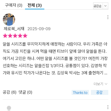
따라 읽다보면 어느덧 과학적 사고의 한복판에 도달해 있다. 김상
구매자 (0)
전체 (3)
욱과 심채경은 그런 태도가 과학이라거나 과학적이라고 소리 높
여 말하진 않지만, 미루어 짐작할 수 있다. “관찰하되 판단하지
메뉴
않는 것, 그리고 열린 태도로 데이터를 수집한 다음 패턴을 찾아
제로북_서재
2025-09-09
내는 것”, 과학은 섣불리 단정짓지 않는다. 답하기 전 단어가 가진
의미를 묻는다. 질문하고 또 질문한다. 답이 될 수 있는 모든 가능
성을 탐구한다. 모르는 것은 모른다고 말한다…… 현실을 완전히
알쓸 시리즈를 무지막지하게 애정하는 사람이다. 우리 가족은 아
담아낼 순 없지만, 생략함으로써 만물의 움직임을 이해하는 근사
직도 가끔 치킨을 시켜 먹을 때면 티브이 앞에 앉아 알쓸을 튼다.
(近似)값의 근사함이 과학에는 있다. 그렇게 근사한 과학적 자세
여기서 고민은 하나. 어떤 알쓸 시리즈를 볼 것인가? 여전히 가장
를 『과학산문』에서 만나볼 수 있다. 일상과 계절을 따라 흐르던
선호하는 시리즈는 알쓸신잡 1/3이다. 공통점이 있다. 김영하 작
그들의 사유는 무심결에 과학으로 돌아온다. 여행 중 무덤을 방문
가와 유시민 작가가 나온다는 것. 김상욱 박사는 3에 출현하기 시
한 물리학자는 생각한다. 육체는 그저 물질에 불과하지만 한편으
작해서 이제는 알쓸의 최다 출현자이다. 다정한 물리학자. 독서광
더보기
로 무덤 속 육체는 죽은 자가 남긴 유일한 물리적 실체이기에, 살
인데 미술에도 관심이 많으시고 바쁜 와중에도 다양한 강연을 다
공감 (
6
)
댓글 (0)
아남은 이들이 죽은 이를 기억하는 태도를 무덤에서 발견하며 무
니시는 분. 다만 양자역학을 전공하시기에 내가 교수님의 책을 다
덤이 죽은 자가 아니라 산 자를 위한 공간임을 통찰한다. 그런가
읽기엔 너무도 힘이 드는… (그래도 이 책까지 5권은 읽었어요.)
하면 빨래방에서 웅웅거리는 소음을 들으며 밀린 업무를 처리하
심채경 박사님은 <선을 넘는 녀석들>에 나오셨을 때부터 팬이
메뉴