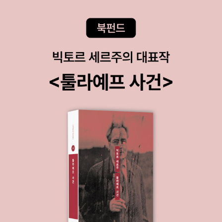
사람도 있다. 그렇게 영국의 공영주택지 내에 '얼룩덜룩 현상'이
리에 지켜져야 하는 규범으로 민주주의는 유지딥니다. 어민무(어
독일과 영국도 썩 안 다르다는 뜻이다.ㅍㄹㄴ글 : 숲노래·파란놀
진행되었다.다시 말해 구 공영주택을 부동산에서 민간주택으로
떻게 민주주의는 무너지는가)는 민주주의의 핵심이 되는 규범으
(최종규). 낱말책을 쓴다. 《풀꽃나무 들숲노래 동시 따라쓰기》,
구입하여 살고 있는 주민과 (대처 시대 이후 몇 번씩 주인이 바뀐
로 상호관용과 제도적 자제를 제시합니다p197 칸트는 청혼을 받
《새로 쓰는 말밑 꾸러미 사전》, 《미래세대를 위한 우리말과 문해
집도 있다.) 지금까지도 지방자치단체에 집세를 내고 있는 공영
고 매우 오랜 고민 끝에 승낙했는데 이미 상대방은 기다리다 포기
력》, 《들꽃내음 따라 걷다가 작은책집을 보았습니다》, 《우리말
주택의 주민이 한 동네에 얼룩덜룩하게 섞여서 공존하게 된 것이
하고 다른 사람과 결혼해 세 아이를 두었다고 하던가요p211 김소
꽃》, 《쉬운 말이 평화》, 《곁말》, 《책숲마실》, 《우리말 수수께끼
다. 후자는 지금도 자신들이 “공영주택지에서 산다.'라고 하지만,
연 시인은 마음사전에서 손만이 할 수 있는 가장 어여쁜 역할은
동시》, 《시골에서 살림 짓는 즐거움》, 《이오덕 마음 읽기》을 썼
엄밀히 말해 영국의 공영주택지에는 대부분 '구'를 붙여야 한다.
누군가를 어루만지는 것이다라고 했는지 모릅니다. 상대를 어루
다. blog.naver.com/hbooklove
(49)노동당이 집권했던 2000년대에 '차브chav'라는 용어가 생
만지면 나의 체온과 감정을 전달할 뿐 아니라 물리적 흔적을 남기
겨나 영국에서 커다란 사회문제가 되었다. 옥스퍼드 영어사전에
고 있는 것이니까요. 인간은 알 수 없지만 우주는 알 수 있는 흔적
서는 차브를 “무례하고 상스러운 언동이 특징인 하층 계급의 젊
을 말이죠p216 사르트르는 “인생이란 B와 D 사이의C다”라는
은이'라고 정의하지만, 지금은 앞서 이야기한 공영단지 같은 곳에
멋진 말을 했다고 합니다. 지위 고하를 막론하고 우리는 태어남
거주하는 백인 노동자 계급을 통칭하는 말로 쓰이고 있다. 처음에
(Birth)부터 죽음(Death)에 이르기까지 수많은 선택(Choices)
는 BBC나 전국지에서도 망설임 없이 썼지만, 최근 몇 년 사이에
을 하며 살아가는데, 어느 것 하나 쉬이 결정할 수 있는게 없습니
논쟁의 여지 없는 차별 용어로 문제시되고 있다.지식인들은 '그들
다.p280 당신이 나를 뭐라 부르든 개의치 않는다. 남이 나를 부
의 패션과 생태를 일반화하여 낙인을 찍어서는 안 된다.'라며 문
르는 방식이 나를 규정하는 건 아니다.p288 이 세상은 처음부터
제의 용어를 쓰지 않으려 하는데, 실제로 그들 곁에서 살며 겉모