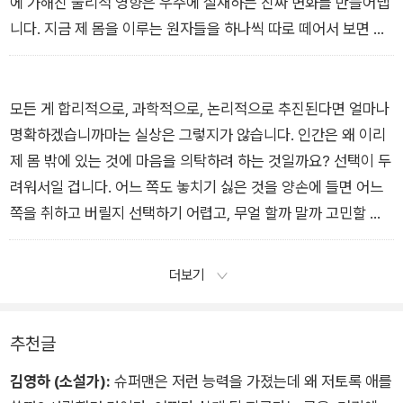
에 가해진 물리적 영향은 우주에 실재하는 진짜 변화를 만들어냅
니다. 지금 제 몸을 이루는 원자들을 하나씩 따로 떼어서 보면 특
별할 것은 없습니다. 하지만 그들이 모여 제 몸을 이루는 순간 특
별한 의미가 생깁니다. 죽은 육체도 조금 전까지 생명이 있는 물
리적이고 특별한 실체였다는 뜻이죠.
모든 게 합리적으로, 과학적으로, 논리적으로 추진된다면 얼마나
<유물론자가 무덤을 방문하는 이유에 대하여×상욱>
명확하겠습니까마는 실상은 그렇지가 않습니다. 인간은 왜 이리
제 몸 밖에 있는 것에 마음을 의탁하려 하는 것일까요? 선택이 두
려워서일 겁니다. 어느 쪽도 놓치기 싫은 것을 양손에 들면 어느
쪽을 취하고 버릴지 선택하기 어렵고, 무얼 할까 말까 고민할 때
어느 쪽이 좋은 결과를 가져올지 확신이 들지 않아서 그럴 겁니
다.
더보기
<어느 쪽이든 옳은 선택입니다×채경>
추천글
김영하 (소설가):
슈퍼맨은 저런 능력을 가졌는데 왜 저토록 애를