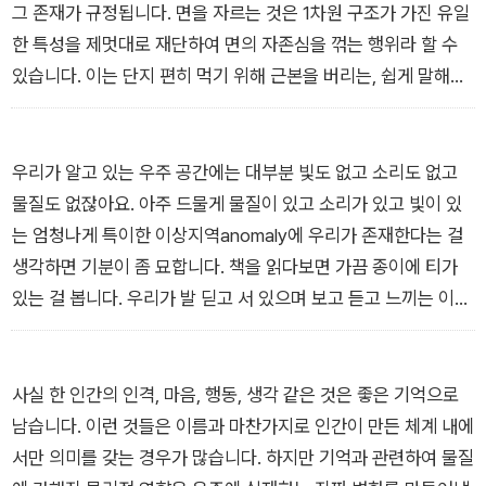
가득 차 있다. 저자들은 말한다. “과학산문이라고 해서 꼭 과학을
<프롤로그: 채경의 말>
그 존재가 규정됩니다. 면을 자르는 것은 1차원 구조가 가진 유일
설명할 필요는 없”다. 과학 지식을 쏟아붓는 것보다, 지극히 평범
한 특성을 제멋대로 재단하여 면의 자존심을 꺾는 행위라 할 수
한 풍경 속에서 발견하고 성찰해낸 과학적 태도야말로 과학의 진
있습니다. 이는 단지 편히 먹기 위해 근본을 버리는, 쉽게 말해서
의를 이해하는 데 도움이 될 것이다. 지구별 이웃 김상욱·심채경
UFO의 이상한 움직임을 이해하자고 물리학을 버리는 것과 다름
이 안내하는 우리 곁, 태도로서의 과학을 만나보길 권한다.
없는 행위입니다.
<낮은 차원의 이야기×상욱>
우리가 알고 있는 우주 공간에는 대부분 빛도 없고 소리도 없고
물질도 없잖아요. 아주 드물게 물질이 있고 소리가 있고 빛이 있
는 엄청나게 특이한 이상지역anomaly에 우리가 존재한다는 걸
생각하면 기분이 좀 묘합니다. 책을 읽다보면 가끔 종이에 티가
있는 걸 봅니다. 우리가 발 딛고 서 있으며 보고 듣고 느끼는 이
모든 물질이 종이 위 활자도 아니고 책 한 권에 하나 있을까 말까
한 작은 티끌에 불과한 우주를 상상합니다. 이 넓은 우주에서 가
장 떠들썩한 곳, 백 가지 소음으로 가득찬 곳에 우리가 있습니다.
사실 한 인간의 인격, 마음, 행동, 생각 같은 것은 좋은 기억으로
<빛과 고요와 빨래방×채경>
남습니다. 이런 것들은 이름과 마찬가지로 인간이 만든 체계 내에
서만 의미를 갖는 경우가 많습니다. 하지만 기억과 관련하여 물질