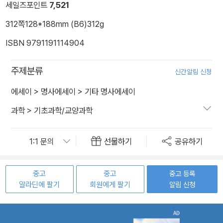
세일즈포인트
7,521
312쪽
128*188mm (B6)
312g
ISBN 9791191114904
주제분류
신간알림 신청
에세이
>
명사에세이
>
기타 명사에세이
과학
>
기초과학/교양과학
선물하기
공유하기
중고
중고
중고 등록
알라딘에 팔기
회원에게 팔기
알림 신청